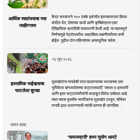
केंद्र सरकारने १०० टक्के इथेनॉल इंधनवापराला हिरवा
आर्थिक स्वातंत्र्याचा नवा
कंदील देत, देशाच्या ऊर्जा आणि कृषिक्षेत्रात एका
जाहीरनामा
ऐतिहासिक क्रांतीची पायाभरणी केली आहे. या महत्त्वपूर्ण
निर्णयामुळे पेट्रोलवरील अवलंबित्व लक्षणीयरीत्या कमी
होईल. पुढील दोन महिन्यांतच अत्याधुनिक फ्लेस ..
१३ जून २०२६
घुसखोरांना मायदेशी परत पाठवण्याच्या भारताच्या ठाम
इस्लामिक भाईचार्‍याचा
भूमिकेला बांगलादेशच्या कट्टरतावादी ‘जमात-ए-इस्लामी’
फाटलेला बुरखा
आणि इतर कट्टरपंथीयांनी कडाडून विरोध दर्शवला आहे.
स्वतःच्याच मुस्लीम नागरिकांना घुसखोर ठरवून, सीमेवर
मानवी ढाल उभारण्याची त्यांची वल्गना ही जागतिक ..
जरुर वाचा
'समाजव्रती' हभप सुयोग आपटे