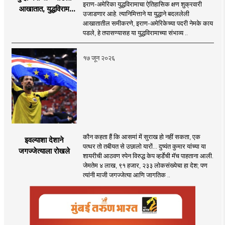
इराण-अमेरिका युद्धविरामाचा ऐतिहासिक क्षण शुक्रवारी
आखातात, युद्धविराम
उजाडणार आहे. त्यानिमित्ताने या युद्धाने बदललेली
झाला!
आखातातील समीकरणे, इराण-अमेरिकेच्या पदरी नेमके काय
पडले, हे तपासण्यासह या युद्धविरामाच्या संभाव्य ..
१७ जून २०२६
कौन कहता हैं कि आसमां में सुराख हो नहीं सकता, एक
इवल्याशा देशाने
पत्थर तो तबीयत से उछालो यारों... दुष्यंत कुमार यांच्या या
जगज्जेत्याला रोखले
शायरीची आठवण स्पेन विरुद्ध केप व्हर्डेची मॅच पाहताना आली.
जेमतेम ४ लाख, ९१ हजार, २३३ लोकसंख्येचा हा देश; पण
त्यांनी माजी जगज्जेत्या आणि जागतिक ..