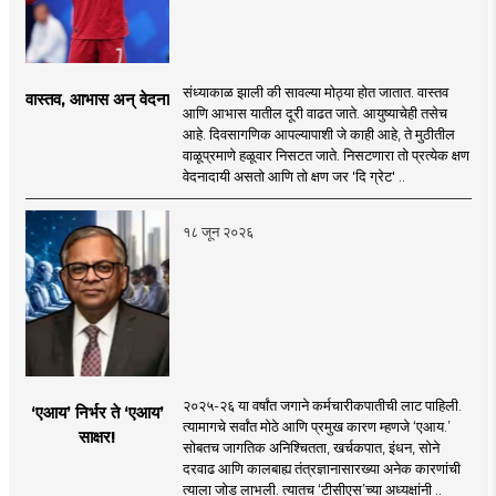
संध्याकाळ झाली की सावल्या मोठ्या होत जातात. वास्तव
वास्तव, आभास अन् वेदना
आणि आभास यातील दूरी वाढत जाते. आयुष्याचेही तसेच
आहे. दिवसागणिक आपल्यापाशी जे काही आहे, ते मुठीतील
वाळूप्रमाणे हळूवार निसटत जाते. निसटणारा तो प्रत्येक क्षण
वेदनादायी असतो आणि तो क्षण जर 'दि ग्रेट' ..
१८ जून २०२६
२०२५-२६ या वर्षांत जगाने कर्मचारीकपातीची लाट पाहिली.
‘एआय’ निर्भर ते ‘एआय’
त्यामागचे सर्वांत मोठे आणि प्रमुख कारण म्हणजे ‘एआय.’
साक्षर!
सोबतच जागतिक अनिश्चितता, खर्चकपात, इंधन, सोने
दरवाढ आणि कालबाह्य तंत्रज्ञानासारख्या अनेक कारणांची
त्याला जोड लाभली. त्यातच ‘टीसीएस’च्या अध्यक्षांनी ..