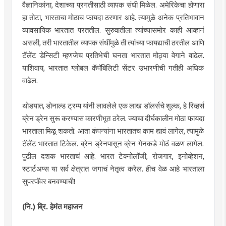
वैज्ञानिकांना, देशाच्या प्रगतीसाठी व्यापक संधी मिळेल. अमेरिकेचा होणारा
हा तोटा, भारताचा मोठाच फायदा ठरणार आहे. त्यामुळे अनेक प्रतिभावान
व्यावसायिक भारतात परततील. सुरुवातीला त्यांच्यासमोर काही आव्हानं
असली, तरी भारतातील व्यापक संधींमुळे ती त्यांच्या फायद्याची ठरतील आणि
टॅलेंट डेन्सिटी म्हणजेच प्रतिभेची घनता भारतात मोठ्या वेगाने वाढेल.
याशिवाय, भारतात ग्लोबल कॅपॅबिलिटी सेंटर उभारणीची गतीही अधिक
वाढेल.
थोडयात, डोनाल्ड ट्रम्प यांनी लावलेले एक लाख डॉलर्सचे शुल्क, हे रिव्हर्स
ब्रेन ड्रेन सुरू करण्यास कारणीभूत ठरेल. ज्याचा दीर्घकालीन मोठा फायदा
भारताला मिळू शकतो. आता कंपन्यांना भारतातच काम द्यावं लागेल, त्यामुळे
टॅलेंट भारतात टिकेल. ब्रेन ड्रेनपासून ब्रेन गेनकडे मोठं वळण लागेल.
पुढील दशक भारताचं आहे. भारत टेक्नोलॉजी, रोजगार, इनोव्हेशन,
स्टार्टअप्स या सर्व क्षेत्रात जगाचं नेतृत्व करेल. हीच वेळ आहे भारताला
सुपरपॉवर बनवण्याची!
(नि.) ब्रि. हेमंत महाजन