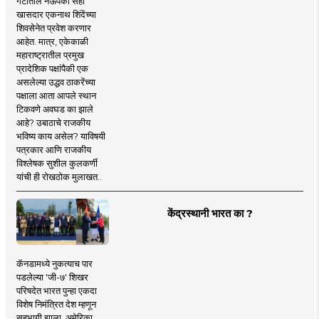
गटातील नऊपैकी सहा
खासदार एकनाथ शिंदेंच्या
शिवसेनेत प्रवेश करणार
आहेत. मात्र, एकेकाळी
महाराष्ट्रातील प्रमुख
प्रादेशिक पक्षांपैकी एक
असलेल्या उद्धव ठाकरेंच्या
पक्षाला आता आपले स्थान
टिकवणे अवघड का झाले
आहे? उबाठाचे राजकीय
भविष्य काय असेल? याविषयी
पत्रकार आणि राजकीय
विश्लेषक सुशील कुलकर्णी
यांची ही रोखठोक मुलाखत..
केंद्रस्थानी भारत का ?
कॅनडामध्ये नुकत्याच पार
पडलेल्या 'जी-७' शिखर
परिषदेत भारत पुन्हा एकदा
विशेष निमंत्रित देश म्हणून
सहभागी झाला. अमेरिका,