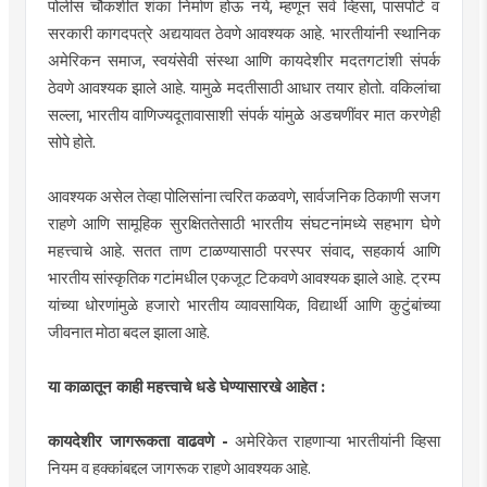
पोलीस चौकशीत शंका निर्माण होऊ नये, म्हणून सर्व व्हिसा, पासपोर्ट व
सरकारी कागदपत्रे अद्ययावत ठेवणे आवश्यक आहे. भारतीयांनी स्थानिक
अमेरिकन समाज, स्वयंसेवी संस्था आणि कायदेशीर मदतगटांशी संपर्क
ठेवणे आवश्यक झाले आहे. यामुळे मदतीसाठी आधार तयार होतो. वकिलांचा
सल्ला, भारतीय वाणिज्यदूतावासाशी संपर्क यांमुळे अडचणींवर मात करणेही
सोपे होते.
आवश्यक असेल तेव्हा पोलिसांना त्वरित कळवणे, सार्वजनिक ठिकाणी सजग
राहणे आणि सामूहिक सुरक्षिततेसाठी भारतीय संघटनांमध्ये सहभाग घेणे
महत्त्वाचे आहे. सतत ताण टाळण्यासाठी परस्पर संवाद, सहकार्य आणि
भारतीय सांस्कृतिक गटांमधील एकजूट टिकवणे आवश्यक झाले आहे. ट्रम्प
यांच्या धोरणांमुळे हजारो भारतीय व्यावसायिक, विद्यार्थी आणि कुटुंबांच्या
जीवनात मोठा बदल झाला आहे.
या काळातून काही महत्त्वाचे धडे घेण्यासारखे आहेत :
कायदेशीर जागरूकता वाढवणे -
अमेरिकेत राहणाऱ्या भारतीयांनी व्हिसा
नियम व हक्कांबद्दल जागरूक राहणे आवश्यक आहे.