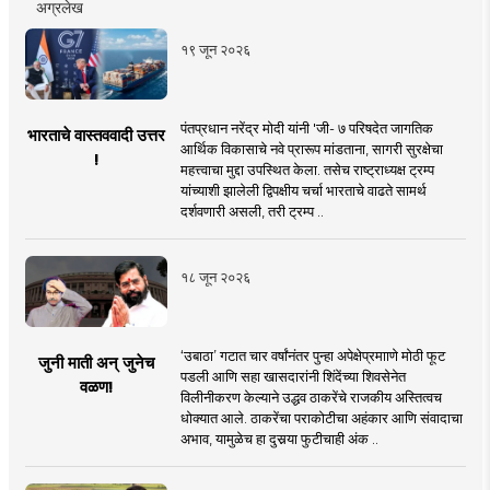
अग्रलेख
१९ जून २०२६
पंतप्रधान नरेंद्र मोदी यांनी 'जी- ७ परिषदेत जागतिक
भारताचे वास्तववादी उत्तर
आर्थिक विकासाचे नवे प्रारूप मांडताना, सागरी सुरक्षेचा
!
महत्त्वाचा मुद्दा उपस्थित केला. तसेच राष्ट्राध्यक्ष ट्रम्प
यांच्याशी झालेली द्विपक्षीय चर्चा भारताचे वाढते सामर्थ
दर्शवणारी असली, तरी ट्रम्प ..
१८ जून २०२६
‘उबाठा’ गटात चार वर्षांनंतर पुन्हा अपेक्षेप्रमााणे मोठी फूट
जुनी माती अन् जुनेच
पडली आणि सहा खासदारांनी शिंदेंच्या शिवसेनेत
वळण!
विलीनीकरण केल्याने उद्धव ठाकरेंचे राजकीय अस्तित्वच
धोक्यात आले. ठाकरेंचा पराकोटीचा अहंकार आणि संवादाचा
अभाव, यामुळेच हा दुसर्‍या फुटीचाही अंक ..