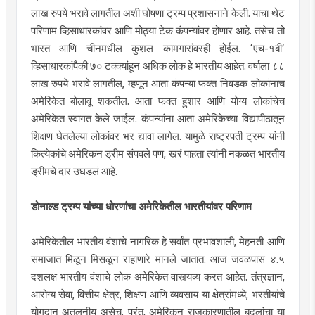
लाख रुपये भरावे लागतील अशी घोषणा ट्रम्प प्रशासनाने केली. याचा थेट
परिणाम व्हिसाधारकांवर आणि मोठ्या टेक कंपन्यांवर होणार आहे. तसेच तो
भारत आणि चीनमधील कुशल कामगारांवरही होईल. ‘एच-१बी’
व्हिसाधारकांपैकी ७० टक्क्यांहून अधिक लोक हे भारतीय आहेत. वर्षाला ८८
लाख रुपये भरावे लागतील, म्हणून आता कंपन्या फक्त निवडक लोकांनाच
अमेरिकेत बोलावू शकतील. आता फक्त हुशार आणि योग्य लोकांचेच
अमेरिकेत स्वागत केले जाईल. कंपन्यांना आता अमेरिकेच्या विद्यापीठातून
शिक्षण घेतलेल्या लोकांवर भर द्यावा लागेल. यामुळे राष्ट्रपती ट्रम्प यांनी
कित्येकांचे अमेरिकन ड्रीम संपवले पण, खरं पाहता त्यांनी नकळत भारतीय
ड्रीमचे दार उघडलं आहे.
डोनाल्ड ट्रम्प यांच्या धोरणांचा अमेरिकेतील भारतीयांवर परिणाम
अमेरिकेतील भारतीय वंशाचे नागरिक हे सर्वांत प्रभावशाली, मेहनती आणि
समाजात मिळून मिसळून राहाणारे मानले जातात. आज जवळपास ४.५
दशलक्ष भारतीय वंशाचे लोक अमेरिकेत वास्त्यव्य करत आहेत. तंत्रज्ञान,
आरोग्य सेवा, वित्तीय क्षेत्र, शिक्षण आणि व्यवसाय या क्षेत्रांमध्ये, भरतीयांचे
योगदान अतुलनीय असेच. परंतु, अमेरिकन राजकारणातील बदलांचा या