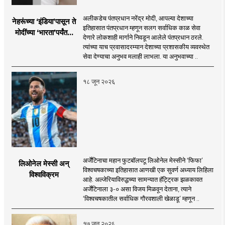
अलीकडेच पंतप्रधान नरेंद्र मोदी, आपल्या देशाच्या
नेहरूंच्या ‘इंडिया’पासून ते
इतिहासात पंतप्रधान म्हणून सलग सर्वाधिक काळ सेवा
मोदींच्या ‘भारता’पर्यंतचा
देणारे लोकशाही मार्गाने निवडून आलेले पंतप्रधान ठरले.
प्रवास...
त्यांच्या याच प्रवासादरम्यान देशाच्या प्रशासकीय व्यवस्थेत
सेवा देण्याचा अनुभव मलाही लाभला. या अनुभवाच्या ..
१८ जून २०२६
अर्जेंटिनाचा महान फुटबॉलपटू लिओनेल मेस्सीने ‘फिफा’
लिओनेल मेस्सी अन्
विश्वचषकाच्या इतिहासात आणखी एक सुवर्ण अध्याय लिहिला
विश्वविक्रम
आहे. अल्जेरियाविरुद्धच्या सामन्यात हॅट्ट्रिक झळकावत
अर्जेंटिनाला ३-० असा विजय मिळवून देताना, त्याने
‘विश्वचषकातील सर्वाधिक गौरवशाली खेळाडू’ म्हणून ..
१७ जून २०२६