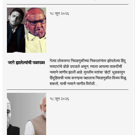
१८ जून २०२६
गेल्या लोकसभा निवडणुकीच्या निकालांनंतर झोपलेल्या हिंदू
जागे झालेल्यांची पळापळ!
मतदारांचे डोळे उघडले असून, त्याला आपल्या ताकदीची
नव्याने जाणीव झाली आहे. मुस्लीम मतांचा ‘व्हेटो’ धुडकावून
हिंदूहिताची भाषा करणार्‍या पक्षालाच निवडणुकीत विजय मिळू
शकतो, याची नव्याने जाणीव विरोधी ..
१८ जून २०२६