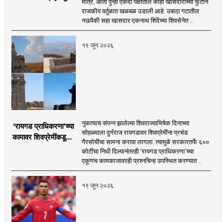
मात्र, आता पुन्हा एकदा पक्षातील काही खासदारांच्या फुटीने
मागे पडले : सुशील
राजकीय वर्तुळात खळबळ उडाली आहे. उबाठा गटातील
कुलकर्णी
नऊपैकी सहा खासदार एकनाथ शिंदेंच्या शिवसेनेत ..
१९ जून २०२६
नुकत्याच संपन्न झालेल्या शिवराज्याभिषेक दिनाच्या
‘रायगड प्राधिकरणा’च्या
सोहळ्याला दुर्गराज रायगडावर शिवप्रेमींना प्रचंड
कामावर शिवप्रेमींकडूनच
गैरसोयींचा सामना करावा लागला. त्यामुळे सरकारतर्फे ६००
प्रश्नचिन्ह का?
कोटींचा निधी दिल्यानंतरही ‘रायगड प्राधिकरणा’च्या
एकूणच कामकाजावरही प्रश्नचिन्ह उपस्थित करण्यात ..
१९ जून २०२६