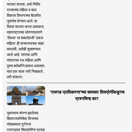
साजरा करावा, असे निर्देश
राज्याच्या महिला व बाल
विकास विभागाच्या बैठकीत
नुकतेच देण्यात आले. हा
दिवस साजरा करत असताना,
महाराष्ट्राच्या धोरणाप्रमाणे
'विधवा' या शब्दाऐवजी 'एकल
महिला' ही सन्मानजनक संज्ञा
वापरावी, असेही सुचवण्यात
आले आहे. जगाचा आणि
संसाराचा रथ महिला आणि
पुरुष बरोबरीने हाकत असतात.
यात एक चाक जरी निखळले,
तरी संसारर..
‘रायगड प्राधिकरणा’च्या कामावर शिवप्रेमींकडूनच
प्रश्नचिन्ह का?
नुकत्याच संपन्न झालेल्या
शिवराज्याभिषेक दिनाच्या
सोहळ्याला दुर्गराज
रायगडावर शिवप्रेमींना प्रचंड