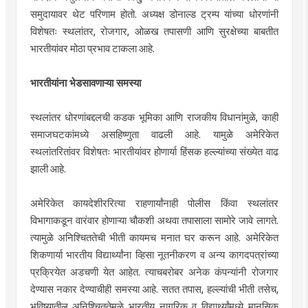
समुदायावर थेट परिणाम होतो. अध्यक्ष डोनाल्ड ट्रम्प यांच्या धोरणांनी
विशेषतः स्थलांतर, रोजगार, ओळख तपासणी आणि सुरक्षेच्या बाबतीत
भारतीयांवर मोठा प्रभाव टाकला आहे.
भारतीयांना भेडसावणाऱ्या समस्या
स्थलांतर धोरणांबद्दलची कडक भूमिका आणि राजकीय विधानांमुळे, काही
समाजघटकांमध्ये असहिष्णुता वाढली आहे. यामुळे अमेरिकेत
स्थलांतरितांवर विशेषतः भारतीयांवर होणार्या हिंसक हल्ल्यांच्या संख्येत वाढ
झाली आहे.
अमेरिकेत कायदेशीररित्या राहणार्यांनाही पोलीस किंवा स्थलांतर
विभागाकडून वारंवार होणाऱ्या चौकशी अथवा तपासाला सामोरे जावे लागते.
त्यामुळे अनिश्चिततेची भीती कायमच मनात घर करून आहे. अमेरिकेत
शिकणार्या भारतीय विद्यार्थ्यांना व्हिसा नूतनीकरण व अन्य कागदपत्रांच्या
प्रक्रियेत अडचणी येत आहेत. त्याचबरोबर अनेक कंपन्यांनी रोजगार
देण्यास नकार देण्याचीही समस्या आहे. सतत तपास, हल्ल्यांची भीती तसेच,
भविष्यातील अनिश्चिततेमुळे भारतीय नागरिक व विद्यार्थ्यांमध्ये मानसिक