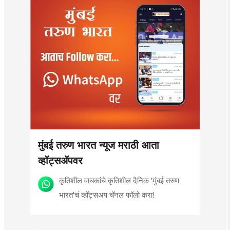
मुंबई तरुण भारत न्यूज मराठी आता
व्हॉट्सॲपवर
कृतिशील वाचकांचे कृतिशील दैनिक 'मुंबई तरुण
भारत'चं व्हॉट्सअप चॅनल फॉलो करा!