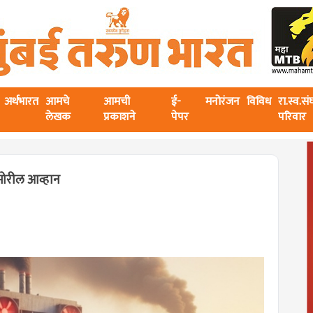
अर्थभारत
आमचे
आमची
ई-
मनोरंजन
विविध
रा.स्व.स
लेखक
प्रकाशने
पेपर
परिवार
ासमोरील आव्हान