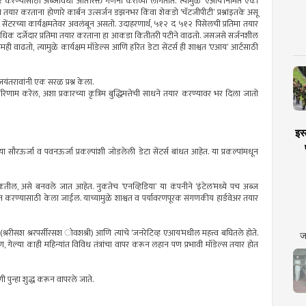
तयार करण्यासाठी अब्जावधी अतिरिक्त गणना कराव्या लागतात. त्यामुळे ‘एआय’निर्मित एका
ा तयार करताना होणारे कार्बन उत्सर्जन डझनभर किंवा शेकडो ‘चॅटजीपीटी’ प्रश्नांइतके असू
सेंटरच्या कार्यक्षमतेवर अवलंबून असतो. उदाहरणार्थ, ५१२ द ५१२ पिसेलची प्रतिमा तयार
वा अधिक दर्जेदार प्रतिमा तयार करताना हा आकडा कितीतरी पटीने वाढतो. जसजसे सर्जनशील
ी वाढतो, त्यामुळे कार्यक्षम मॉडेल्स आणि हरित डेटा सेंटर्स ही शाश्वत ‘एआय’ आर्टसाठी
जयंतरावांनी एक सरळ प्रश्न केला.
म करेल, अशा प्रकारच्या कृत्रिम बुद्धिमत्तेची साधने तयार करण्यावर भर दिला जातो
इस्
पन्या सौरऊर्जा व पवनऊर्जा प्रकल्पांशी जोडलेली डेटा सेंटर्स बांधत आहेत. या प्रकल्पांमधून
शकतील, असे बनवले जात आहेत. नुकतेच ‘एनव्हिडिया’ या कंपनीने ‘इंटेल’मध्ये पच अब्ज
त करण्यासाठी केला जाईल. याच्यामुळे शाश्वत व पर्यावरणपूरक संगणकीय हार्डवेअर तयार
ररीसश श्ररपर्सीरसश ोवशश्री) आणि त्यांचे ‘जनरेटिव्ह एआय’मधील महत्त्व बघितले होते.
ज
ण, गेल्या काही महिन्यांत विविध तंत्रांचा वापर करून लहान पण प्रभावी मॉडेल्स तयार होत
णी पुन्हा शुद्ध करून वापरले जाते.