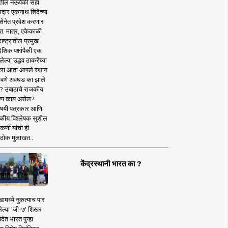
तील नऊपैकी सहा
दार एकनाथ शिंदेंच्या
सेनेत प्रवेश करणार
त. मात्र, एकेकाळी
ाष्ट्रातील प्रमुख
देशिक पक्षांपैकी एक
ल्या उद्धव ठाकरेंच्या
षाला आता आपले स्थान
वणे अवघड का झाले
? उबाठाचे राजकीय
ष्य काय असेल?
िषयी पत्रकार आणि
कीय विश्लेषक सुशील
र्णी यांची ही
ठोक मुलाखत..
केंद्रस्थानी भारत का ?
ामध्ये नुकत्याच पार
ेल्या 'जी-७' शिखर
देत भारत पुन्हा