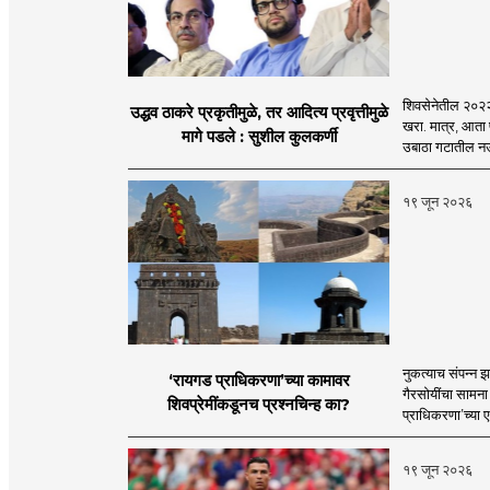
शिवसेनेतील २०२२च्
उद्धव ठाकरे प्रकृतीमुळे, तर आदित्य प्रवृत्तीमुळे
खरा. मात्र, आता 
मागे पडले : सुशील कुलकर्णी
उबाठा गटातील नऊप
१९ जून २०२६
नुकत्याच संपन्न झ
‘रायगड प्राधिकरणा’च्या कामावर
गैरसोयींचा सामना
शिवप्रेमींकडूनच प्रश्नचिन्ह का?
प्राधिकरणा’च्या 
१९ जून २०२६