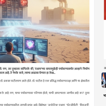
अ
ो. पण, जर तुम्हाला सांगितले की, ‘एआय’च्या वापरामुळेही पर्यावरणासमोर आव्हाने निर्माण
्य आहे. ते नेमके कसे, त्याचा आढावा घेणारा हा लेख...
. प्रकाश पाटीलपण आले होते. डॉ. पाटील हे एक प्रसिद्ध पर्यावरणतज्ज्ञ आणि या क्षेत्रातील
कले आहे. पण, याचा पर्यावरणावर परिणाम होतो, याची आपल्याला जाणीव आहे का? तुला
भा
र्यावरणावरील ताणही प्रचंड आहे. विशेषतः ‘जनरेटिव्ह एआय’, ‘चॅटजीपीटी’, ‘मिडजर्नी’,