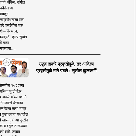
ार्य, बँकिंग, संगीत
कीर्तनाच्या
यमातून
जप्रबोधनाचा वसा
ारे वसईतील एक
श व्यक्तिमत्त्व,
ाजव्रती' हभप सुयोग
े यांचा
प्रवास.....
उद्धव ठाकरे प्रकृतीमुळे, तर आदित्य
प्रवृत्तीमुळे मागे पडले : सुशील कुलकर्णी
सेनेतील २०२२च्या
हासिक फुटीनंतर
व ठाकरे यांच्या पक्षाने
ाने उभारी घेण्याचा
त्न केला खरा. मात्र,
पुन्हा एकदा पक्षातील
 खासदारांच्या फुटीने
कीय वर्तुळात खळबळ
ली आहे. उबाठा