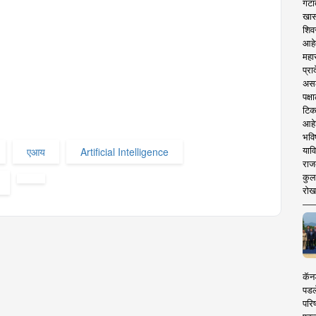
गटा
खास
शिव
आहे
महार
प्रा
असले
पक्
टिक
आहे
भवि
याव
एआय
Artificial Intelligence
राज
कुलक
रोख
कॅनड
पडल
परिष