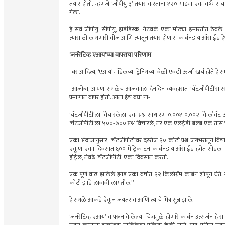
तयार होतो. म्हणजे ‘जीपीयु-३’ तयार करताना १२० गाड्या एक वर्षभर
गेला.
हे सर्व जीपीयु, सीपीयु, हार्डडिस्क, नेटवर्क एका मोठ्या इमारतीत ठ
त्यासाठी लागणारी वीज आणि त्यातून तयार होणारा कार्बनडाय ऑसाईड हेपण कृ
‘जनरेटिव्ह एआय’च्या वापराचा परिणाम
"बरं आदित्य, ‘एआय’ मॉडेलच्या ट्रेनिंगच्या वेळी एवढी ऊर्जा खर्च होते
"आजोबा, आपण सगळेच आजकाल दैनंदिन व्यवहारात ‘चॅटजीपीटी’सारख्या 
प्रमाणात वापर होतो. आता हेच बघा ना-
‘चॅटजीपीटी’ला विचारलेला एक प्रश्न साधारण ०.००१-०.००२ किलोवॅट ऊर
‘चॅटजीपीटी’ला ५००-७०० प्रश्न विचारले, तर एक एलईडी बल्ब एक तास
एका अंदाजानुसार, ‘चॅटजीपीटी’वर दररोज २० कोटी प्रश्न जगभरातून विचारले जा
एकूण एका दिवसात ६०० मेट्रिक टन कार्बनडाय ऑसाईड हवेत सोडला जात
होईल, तेवढे ‘चॅटजीपीटी’ एका दिवसात करतो.
एक पूर्ण वाढ झालेले झाड एका वर्षात २२ किलोग्रॅम कार्बन शोषून घेते
कोटी झाडे लावावी लागतील.”
हे सगळे आकडे ऐकून जयंतराव आणि त्यांचे मित्र सुन्न झाले.
‘जनरेटिव्ह एआय’ वापरून केलेल्या चित्रांमुळे होणारे कार्बन उत्सर्जन हे 