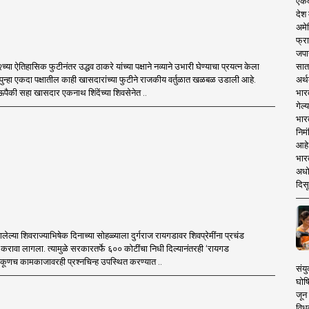
एकदा
देश
अमेर
फ्रा
जपा
सात
या ऐतिहासिक फुटीनंतर उद्धव ठाकरे यांच्या पक्षाने नव्याने उभारी घेण्याचा प्रयत्न केला
अर्थ
पुन्हा एकदा पक्षातील काही खासदारांच्या फुटीने राजकीय वर्तुळात खळबळ उडाली आहे.
भार
ैकी सहा खासदार एकनाथ शिंदेंच्या शिवसेनेत ..
गेल्
भार
निमं
आहे.
भारत
अधो
दिसू
ालेल्या शिवराज्याभिषेक दिनाच्या सोहळ्याला दुर्गराज रायगडावर शिवप्रेमींना प्रचंड
 करावा लागला. त्यामुळे सरकारतर्फे ६०० कोटींचा निधी दिल्यानंतरही ‘रायगड
एकूणच कामकाजावरही प्रश्नचिन्ह उपस्थित करण्यात ..
संयु
घोष
जून 
विधव