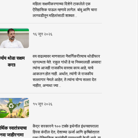
महिला सक्षमीकरणाच्या दिशेने टाकलेले एक
ऐतिहासिक पाऊल म्हणावे लागेल. बांबू आणि चारा
लागवडीतून महिलांसाठी शाश्वत ..
१६ जून २०२६
वय वाढल्यावर माणसाला नैसर्गिकरीत्याच थोडीफार
र्याय थोडा सक्षम
प्रगल्भता येते. राहुल गांधी हे या नियमालाही अपवाद!
करा!
त्यांना आजही राजकीय वास्तव काय आहे, याचे
आकलन होत नाही. अर्थात, त्यांनी जे राजकीय
सल्लागार नेमले आहेत, ते त्यांना योग्य सल्ला देत
नाहीत, अन्यथा ज्या ..
१५ जून २०२६
केंद्र सरकारने १०० टक्के इथेनॉल इंधनवापराला
्थिक स्वातंत्र्याचा
हिरवा कंदील देत, देशाच्या ऊर्जा आणि कृषिक्षेत्रात
नवा जाहीरनामा
एका ऐतिहासिक क्रांतीची पायाभरणी केली आहे. या