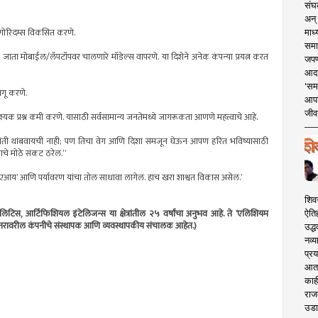
संघक
अन् 
ल्गोरिदम्स विकसित करणे.
माध्
समा
जाता मोबाईल/लॅपटॉपवर चालणारे मॉडेल्स वापरणे. या दिशेने अनेक कंपन्या प्रयत्न करत
जपण
आदर्
'सम
ागू करणे.
आपट
जीवन
ावश्यक प्रश्न कमी करणे. यासाठी सर्वसामान्य जनतेमध्ये जागरूकता आणणे महत्त्वाचे आहे.
क्रांती थांबवायची नाही; पण तिचा वेग आणि दिशा समजून घेऊन आपण हरित भविष्यासाठी
चे मोठे संकट ठरेल.”
 ‘एआय’ आणि पर्यावरण यांचा तोल साधावा लागेल. हाच खरा शाश्वत विकास असेल.’
शिव
नेलिटिस, आर्टिफिशियल इंटेलिजन्स या क्षेत्रांतील २५ वर्षांचा अनुभव आहे. ते ‘एलिशियम
ऐति
स्तरावरील कंपनीचे संस्थापक आणि व्यवस्थापकीय संचालक आहेत.)
उद्ध
नव्य
प्रय
आता 
काही
राज
उडा