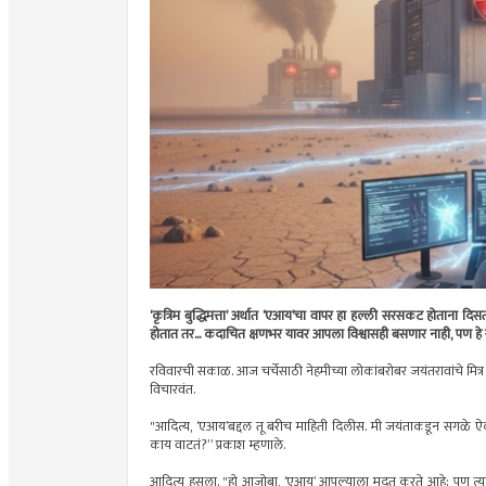
‘कृत्रिम बुद्धिमत्ता’ अर्थात ‘एआय’चा वापर हा हल्ली सरसकट होताना दिसत
होतात तर... कदाचित क्षणभर यावर आपला विश्वासही बसणार नाही, पण हे सत
रविवारची सकाळ. आज चर्चेसाठी नेहमीच्या लोकांबरोबर जयंतरावांचे मित्र डॉ
विचारवंत.
"आदित्य, ‘एआय’बद्दल तू बरीच माहिती दिलीस. मी जयंताकडून सगळे ऐ
काय वाटतं?” प्रकाश म्हणाले.
आदित्य हसला. "हो आजोबा, ‘एआय’ आपल्याला मदत करते आहे; पण त्याचा प