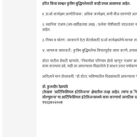
हरित किंवा शाश्वत कृत्रिम बुद्धिमत्तेसाठी काही प्रयत्न आवश्यक आहेत.
१. ऊर्जा-कार्यक्षम अल्गोरिदम्स : अधिक कार्यक्षम, कमी वीज लागणारे अ
२. स्थानिक एआय (जप-वर्शींळलश अख) : प्रत्येक गोष्टीसाठी लाऊडवर न 
आहेत.
३. नियम व धोरणं : सरकारने डेटा सेंटर्ससाठी ऊर्जा कार्यक्षमतेचे मानक ल
४. जागरूक वापरकर्ते : कृत्रिम बुद्धिमत्तेचा विचारपूर्वक वापर करणे, अन
डॉटर पाटील शेवटी म्हणाले, "निसर्गावर परिणाम होतो म्हणून ‘एआय’ 
काम करायला हवे, नाही तर आपल्याला मिळालेले हे साधन उलट पर्यावरणा
आदित्यने मान डोलावली. "हो डॉटर, भविष्यातील पिढ्यांसाठी आपल्याला
डॉ. कुलदीप देशपांडे
(लेखक ‘आर्टिफिशियल इंटेलिजन्स’ क्षेत्रातील तज्ज्ञ आहेत. त्यांना अॅ
सोल्युशन्स’ या आर्टिफिशियल इंटेलिजन्समध्ये काम करणार्या जागतिक 
९९२३४०२००१