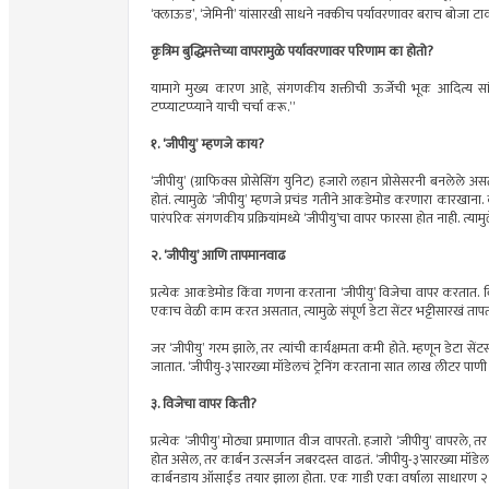
‘क्लाऊड’, ‘जेमिनी’ यांसारखी साधने नक्कीच पर्यावरणावर बराच बोजा ट
कृत्रिम बुद्धिमत्तेच्या वापरामुळे पर्यावरणावर परिणाम का होतो?
यामागे मुख्य कारण आहे, संगणकीय शक्तीची ऊर्जेची भूक आदित्य सां
टप्प्याटप्प्याने याची चर्चा करू.”
१. ‘जीपीयु’ म्हणजे काय?
‘जीपीयु’ (ग्राफिक्स प्रोसेसिंग युनिट) हजारो लहान प्रोसेसरनी बनलेले 
होतं. त्यामुळे ‘जीपीयु’ म्हणजे प्रचंड गतीने आकडेमोड करणारा कारखाना. कृत
पारंपरिक संगणकीय प्रक्रियांमध्ये ‘जीपीयु’चा वापर फारसा होत नाही. त्यामुळे 
२. ‘जीपीयु’ आणि तापमानवाढ
प्रत्येक आकडेमोड किंवा गणना करताना ‘जीपीयु’ विजेचा वापर करतात. विजे
एकाच वेळी काम करत असतात, त्यामुळे संपूर्ण डेटा सेंटर भट्टीसारखं तापत
जर ‘जीपीयु’ गरम झाले, तर त्यांची कार्यक्षमता कमी होते. म्हणून डेटा सें
जातात. ‘जीपीयु-३’सारख्या मॉडेलचं ट्रेनिंग करताना सात लाख लीटर पाणी 
३. विजेचा वापर किती?
प्रत्येक ‘जीपीयु’ मोठ्या प्रमाणात वीज वापरतो. हजारो ‘जीपीयु’ वापरल
होत असेल, तर कार्बन उत्सर्जन जबरदस्त वाढतं. ‘जीपीयु-३’सारख्या मॉडे
कार्बनडाय ऑसाईड तयार झाला होता. एक गाडी एका वर्षाला साधारण 