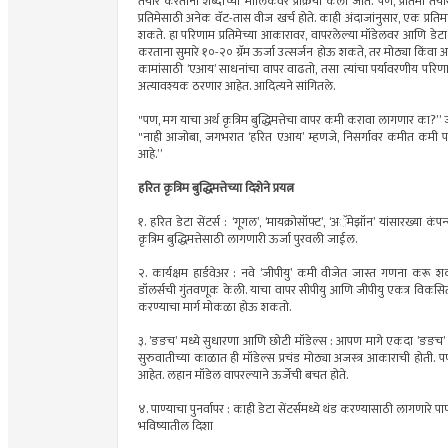
तयार करताना शब्दांच्या मालिकेवर प्रक्रिया केली जाते. पण, प्रतिमा 
प्रतिमेसाठी अनेक वॅट-तास वीज खर्च होते. काही अंदाजांनुसार, एक प्रतिम
शकते. हा परिणाम प्रतिमेच्या आकारावर, वापरलेल्या मॉडेलवर आणि डेटा 
करताना सुमारे १०-२० ग्रॅम ऊर्जा उत्सर्जन होऊ शकते, तर मोठ्या किं
कामांसाठी ‘एआय’ साधनांचा वापर वाढतो, तसा त्यांचा पर्यावरणीय परिणामह
अत्यावश्यक ठरणार आहेत. आदित्यने सांगितले.
"पण, मग याचा अर्थ कृत्रिम बुद्धिमत्तेचा वापर कमी करावा लागणार का?” 
"नाही आजोबा, जगभरात ‘हरित एआय’ म्हणजे, निसर्गावर कमीत कमी परिणा
आहे.”
हरित कृत्रिम बुद्धिमत्तेच्या दिशेने प्रयत्न
१. हरित डेटा सेंटर्स : ‘गूगल’, ‘मायक्रोसॉफ्ट’, ‘अॅमेझॉन’ यांसारख्या कं
कृत्रिम बुद्धिमत्तेसाठी लागणारी ऊर्जा पुरवली जाईल.
२. कार्यक्षम हार्डवेअर : नवे ‘जीपीयु’ कमी वीजेत जास्त गणना करू 
डॉलर्सची गुंतवणूक केली. याचा वापर सीपीयु आणि जीपीयु एकत्र विकसि
करण्याचा मार्ग मोकळा होऊ शकतो.
३. ’ङङच’ मध्ये सुधारणा आणि छोटी मॉडेल्स : आपण मागे एकदा ’ङङच’ (श्
सुरुवातीच्या काळात ही मॉडेल्स प्रचंड मोठ्या अजस्त्र आकाराची होती. प
आहेत. लहान मॉडेल वापरल्याने ऊर्जेची बचत होते.
४. पाण्याचा पुनर्वापर : काही डेटा सेंटर्समध्ये थंड करण्यासाठी लागणारे पा
भविष्यातील दिशा