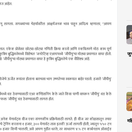
ाकत आहेत.
गू लागला. सगळ्यांच्या चेहर्यावरील आश्चर्यजनक भाव पाहून आदित्य म्हणाला, "आपण
असतात. एकेक प्रोसेसर छोट्या-छोट्या गणिती क्रिया करतो आणि एकत्रितपणे मोठं काम पूर्ण
जु
्रिम बुद्धिमत्तेमध्ये विशेषतः ‘जनरेटिव्ह एआय’मध्ये ‘जीपीयु’चा मोठ्या प्रमाणात वापर होतो.
‘जीपीयु’चा मोठ्या प्रमाणात वापर हे कृत्रिम बुद्धिमत्तेचे एक वैशिष्ट्य आहे.
चे ऊर्जेत रूपांतर होताना बराचसा भाग उष्णतेच्या स्वरूपात बाहेर पडतो. हजारो ‘जीपीयु’
ं.
टर्समध्ये थंड ठेवण्यासाठी एअर कण्डिशनिंग केले जाते किंवा पाणी वापरून ‘जीपीयु’ थंड केले
फक्त ‘जीपीयु’ थंड ठेवण्यासाठी लागलं होतं.
े, तर अनेक मेगावॅट्स वीज एका संगणकीय प्रक्रियेसाठी लागते. ही वीज जर कोळशातून तयार
मह
लचे ट्रेनिंग करताना १ हजार, ३०० मेगावॅट-तास इतकी ऊर्जा लागली होती, ज्यातून ५५० टन
२० हजार किमी चालली, असे आपण गृहीत धरले, तर साधारण ४.५ टन कार्बनडाय ऑसाईड