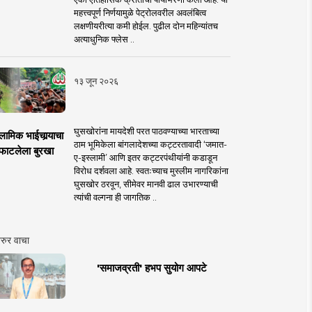
महत्त्वपूर्ण निर्णयामुळे पेट्रोलवरील अवलंबित्व
लक्षणीयरीत्या कमी होईल. पुढील दोन महिन्यांतच
अत्याधुनिक फ्लेस ..
१३ जून २०२६
घुसखोरांना मायदेशी परत पाठवण्याच्या भारताच्या
लामिक भाईचार्‍याचा
ठाम भूमिकेला बांगलादेशच्या कट्टरतावादी ‘जमात-
फाटलेला बुरखा
ए-इस्लामी’ आणि इतर कट्टरपंथीयांनी कडाडून
विरोध दर्शवला आहे. स्वतःच्याच मुस्लीम नागरिकांना
घुसखोर ठरवून, सीमेवर मानवी ढाल उभारण्याची
त्यांची वल्गना ही जागतिक ..
रुर वाचा
'समाजव्रती' हभप सुयोग आपटे