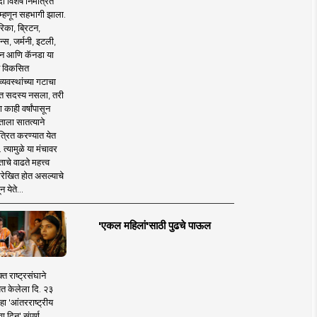
 विशेष निमंत्रित
 म्हणून सहभागी झाला.
िका, ब्रिटन,
न्स, जर्मनी, इटली,
न आणि कॅनडा या
 विकसित
व्यवस्थांच्या गटाचा
त सदस्य नसला, तरी
या काही वर्षांपासून
ताला सातत्याने
त्रित करण्यात येत
 त्यामुळे या मंचावर
ाचे वाढते महत्त्व
रेखित होत असल्याचे
न येते...
'एकल महिलां'साठी पुढचे पाऊल
क्त राष्ट्रसंघाने
ित केलेला दि. २३
हा 'आंतरराष्ट्रीय
ा दिन' संपूर्ण