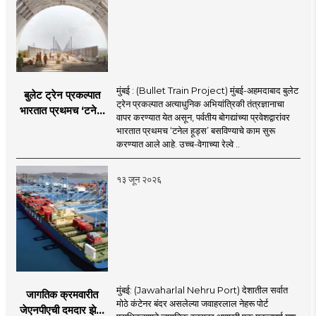
मुंबई : (Bullet Train Project) मुंबई-अहमदाबाद बुलेट
बुलेट ट्रेन प्रकल्पात
ट्रेन प्रकल्पात अत्याधुनिक अभियांत्रिकी तंत्रज्ञानाचा
भारतात प्रथमच ‘टनेल
वापर करण्यात येत असून, पर्वतीय बोगद्यांच्या प्रवेशद्वारांवर
हूड्स’ तंत्रज्ञान;
भारतात प्रथमच ‘टनेल हूड्स’ बसविण्याचे काम सुरू
बोगद्यांतील दाबलहरी आणि
करण्यात आले आहे. उच्च-वेगाच्या रेल्वे ..
आवाजावर
नियंत्रण;प्रवास अधिक
१३ जून २०२६
सुरक्षित व आरामदायी
होणार
मुंबई: (Jawaharlal Nehru Port) देशातील सर्वात
जागतिक क्रमवारीत
मोठे कंटेनर बंदर असलेल्या जवाहरलाल नेहरू पोर्ट
जेएनपीएची दमदार झेप;