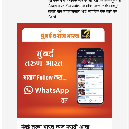
प्राधिकरणाने जागतिक स्तरावर आणखी एक महत्त्वपूर्ण यश
भारतातील अव्वल कंटेनर
मिळवत भारतातील सर्वोत्तम कामगिरी करणारे बंदर म्हणून
बंदराचा मान कायम
आपला मान कायम राखला आहे. जागतिक बँक आणि एस
अँड पी ..
मुंबई तरुण भारत न्यूज मराठी आता