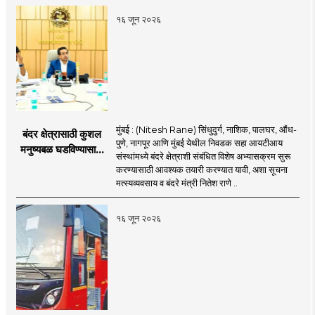
१६ जून २०२६
मुंबई : (Nitesh Rane) सिंधुदुर्ग, नाशिक, पालघर, औंध-
बंदर क्षेत्रासाठी कुशल
पुणे, नागपूर आणि मुंबई येथील निवडक सहा आयटीआय
मनुष्यबळ घडविण्यासाठी
संस्थांमध्ये बंदरे क्षेत्राशी संबंधित विशेष अभ्यासक्रम सुरू
वेगाने प्रयत्न; राज्यातील
करण्यासाठी आवश्यक तयारी करण्यात यावी, अशा सूचना
सहा आयटीआयमध्ये विशेष
मत्स्यव्यवसाय व बंदरे मंत्री नितेश राणे ..
अभ्यासक्रम - मंत्री
नितेश राणे
१६ जून २०२६