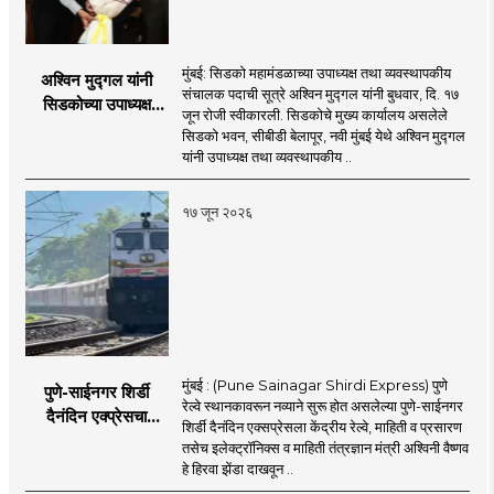
मुंबई: सिडको महामंडळाच्या उपाध्यक्ष तथा व्यवस्थापकीय
अश्विन मुद्गल यांनी
संचालक पदाची सूत्रे अश्विन मुद्गल यांनी बुधवार, दि. १७
सिडकोच्या उपाध्यक्ष
जून रोजी स्वीकारली. सिडकोचे मुख्य कार्यालय असलेले
पदाचा पदभार स्वीकारला;
सिडको भवन, सीबीडी बेलापूर, नवी मुंबई येथे अश्विन मुद्गल
प्रकल्प वेळेत पूर्ण
यांनी उपाध्यक्ष तथा व्यवस्थापकीय ..
करण्यास प्राधान्य देणार :
अश्विन मुद्गल
१७ जून २०२६
मुंबई : (Pune Sainagar Shirdi Express) पुणे
पुणे-साईनगर शिर्डी
रेल्वे स्थानकावरून नव्याने सुरू होत असलेल्या पुणे-साईनगर
दैनंदिन एक्प्रेसचा
शिर्डी दैनंदिन एक्सप्रेसला केंद्रीय रेल्वे, माहिती व प्रसारण
शुभारंभ; केंद्रीय मंत्री
तसेच इलेक्ट्रॉनिक्स व माहिती तंत्रज्ञान मंत्री अश्विनी वैष्णव
अश्विनी वैष्णव दाखवणार
हे हिरवा झेंडा दाखवून ..
हिरवा झेंडा