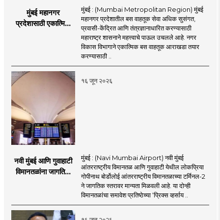
मुंबई : (Mumbai Metropolitan Region) मुंबई
मुंबई महानगर
महानगर प्रदेशातील बस वाहतूक सेवा अधिक सुसंगत,
प्रदेशासाठी एकात्मिक
प्रवासी-केंद्रित आणि तंत्रज्ञानाधारित करण्यासाठी
बस वाहतूक व्यवस्था
महाराष्ट्र शासनाने महत्त्वाचे पाऊल उचलले आहे. नगर
विकास विभागाने एकात्मिक बस वाहतूक आराखडा तयार
करण्यासाठी ..
१६ जून २०२६
मुंबई : (Navi Mumbai Airport) नवी मुंबई
नवी मुंबई आणि गुवाहाटी
आंतरराष्ट्रीय विमानतळ आणि गुवाहाटी येथील लोकप्रिया
विमानतळांना जागतिक
गोपीनाथ बोर्डोलोई आंतरराष्ट्रीय विमानतळाच्या टर्मिनल-2
गौरव; प्रिक्स व्हर्साय
ने जागतिक स्तरावर मान्यता मिळवली आहे. या दोन्ही
२०२६च्या यादीत स्थान
विमानतळांचा समावेश प्रतिष्ठेच्या ‘प्रिक्स व्हर्साय ..
१६ जून २०२६