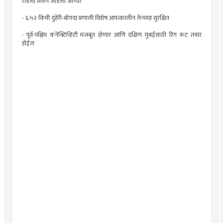
रोडला सलग जोडला जाणार
- ६.५२ किमी दुहेरी-बोगदा प्रणाली विशेष आपत्कालीन लेनसह सुरक्षित
- पूर्व-पश्चिम कनेक्टिव्हिटी मजबूत होणार आणि दक्षिण मुंबईसाठी रिंग रूट तयार
होईल