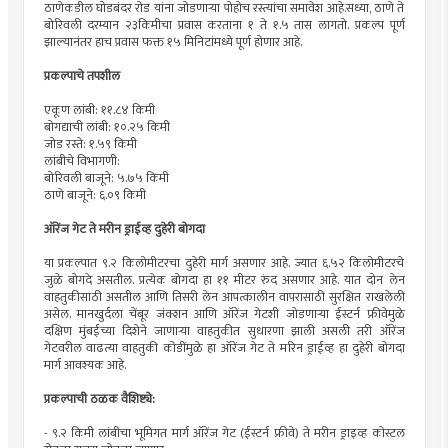
ठाणेकडील घोडबंदर रोड यांना जोडणाऱ्या पोहोच रस्त्यांचा समावेश आहे.सध्या, ठाणे ते
बोरिवली दरम्यान २३किमीचा प्रवास करताना १ ते १.५ तास लागतो. प्रकल्प पूर्ण
झाल्यानंतर हाच प्रवास फक्त १५ मिनिटांमध्ये पूर्ण होणार आहे.
प्रकल्पाचे तपशील
एकूण लांबी: ११.८४ किमी
बोगद्याची लांबी: १०.२५ किमी
जोड रस्ते: १.५९ किमी
लांबीचे विभागणी:
बोरिवली बाजूने: ५.७५ किमी
ठाणे बाजूने: ६.०९ किमी
ऑरेंज गेट ते मरीन ड्राईव्ह दुहेरी बोगदा
या प्रकल्पात ९.२ किलोमीटरचा दुहेरी मार्ग असणार आहे. ज्यात ६.५२ किलोमीटरचे
जुळे बोगदे असतील. प्रत्येक बोगदा हा ११ मीटर रुंद असणार आहे. यात दोन लेन
वाहतुकीसाठी असतील आणि तिसरी लेन आपत्कालीन वापरासाठी सुरक्षित राखलेली
असेल. मानखुर्दला चेंबूर जंक्शन आणि ऑरेंज गेटशी जोडणाऱ्या ईस्टर्न फ्रीवेमुळे
दक्षिण मुंबईच्या दिशेने जाणाऱ्या वाहतुकीत सुधारणा झाली असली तरी ऑरेंज
गेटवरील वाढत्या वाहतुकी कोडींमुळे हा ऑरेंज गेट ते मरिन ड्राईव्ह हा दुहेरी बोगदा
मार्ग आवश्यक आहे.
प्रकल्पाची ठळक वैशिष्ट्ये:
- ९.२ किमी लांबीचा भूमिगत मार्ग ऑरेंज गेट (ईस्टर्न फ्रीवे) ते मरीन ड्राइव्ह कोस्टल