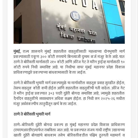
मुंबई,
राज्य शासनाने मुंबई शहरातील वाहतुकीसाठी महत्त्वाच्या दोनभुयारी मार्ग
प्रकल्पांसाठी एकूण ३०० कोटी रुपयांचे बिनव्याजी दुय्यम कर्ज मंजूर केले आहे. यात
ठाणे ते बोरीवली मार्गासाठी २१० कोटी आणि ऑरेंज गेट ते मरीन ड्राईव्ह मार्गासाठी ९०
कोटी रुपये निधी समाविष्ट आहे. या निधीचा वापर मुंबई महानगर प्रदेश विकास
प्राधिकरणाद्वारे प्रकल्पाच्या बांधकामासाठी केला जाईल.
ठाणे ते बोरीवली भुयारी मार्ग प्रकल्पामुळे या मार्गावरील वाहतूक प्रवाह सुरळीत होईल,
तेसच वाहतूक कोंडी कमी होईल आणि शहरातील वाहतुकीची गती वाढेल. ऑरेंज गेट
ते मरीन ड्राईव्ह प्रकल्पात ३+३ पदरी दुहेरी बोगदा समाविष्ट आहे, ज्यामुळे शहरातील
दैनंदिन वाहतुकीचे व्यवस्थापन अधिक सक्षम होईल. हा निधी सन २०२५-२६ मधील
मंजूर अर्थसंकल्पीय तरतुदीतून खर्च केला जाईल.
ठाणे ते बोरीवली भुयारी मार्ग
ठाणे–बोरिवली दुहेरी बोगदा प्रकल्प हा मुंबई महानगर प्रदेश विकास प्राधिकरण
(एमएमआरडीए)मार्फत राबविला जात आहे. या प्रकल्पात संजय गांधी राष्ट्रीय उद्यानाच्या
खाली दुहेरी बोगद्यांचे बांधकाम तसेच बोरिवलीकडील पश्चिम द्रुतगती महामार्ग व