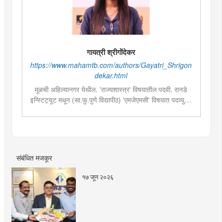
गायत्री श्रीगोंदेकर
https://www.mahamtb.com/authors/Gayatri_Shrigon
dekar.html
मूळची अहिल्यानगर येथील. 'राज्यशास्त्र' विषयातील पदवी. रानडे
इन्स्टिट्यूट मधून (सा.फु.पुणे विद्यापीठ) 'एमजेएमसी' विषयात पदव्युत्तर
शिक्षण. २०१९मध्ये मुंबई तरुण भारतमध्ये 'मंत्रालय प्रतिनिधी' या
पदावर रुजू. सद्यस्थितीत 'इन्फ्रास्ट्रक्चर आणि डेव्हलपमेंट' विशेष
प्रतिनिधी म्हणून कार्यरत. राज्यातील पायाभूत सुविधांविषयी फिल्ड
रिपोर्ट आणि लेखनात रस.
संबंधित मजकूर
१७ जून २०२६