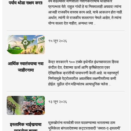
वय वाढल्यावर माणसाला नैसर्गिकरीत्याच थोडीफार
पर्याय थोडा सक्षम करा!
प्रगल्भता येते. राहुल गांधी हे या नियमालाही अपवाद! त्यांना
आजही राजकीय वास्तव काय आहे, याचे आकलन होत नाही.
अर्थात, त्यांनी जे राजकीय सल्लागार नेमले आहेत, ते त्यांना
योग्य सल्ला देत नाहीत, अन्यथा ज्या ..
१५ जून २०२६
केंद्र सरकारने १०० टक्के इथेनॉल इंधनवापराला हिरवा
आर्थिक स्वातंत्र्याचा नवा
कंदील देत, देशाच्या ऊर्जा आणि कृषिक्षेत्रात एका
जाहीरनामा
ऐतिहासिक क्रांतीची पायाभरणी केली आहे. या महत्त्वपूर्ण
निर्णयामुळे पेट्रोलवरील अवलंबित्व लक्षणीयरीत्या कमी
होईल. पुढील दोन महिन्यांतच अत्याधुनिक फ्लेस ..
१३ जून २०२६
घुसखोरांना मायदेशी परत पाठवण्याच्या भारताच्या ठाम
इस्लामिक भाईचार्‍याचा
भूमिकेला बांगलादेशच्या कट्टरतावादी ‘जमात-ए-इस्लामी’
फाटलेला बुरखा