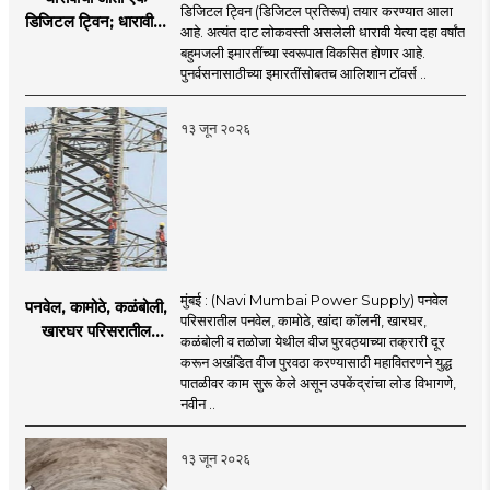
डिजिटल ट्विन (डिजिटल प्रतिरूप) तयार करण्यात आला
डिजिटल ट्विन; धारावीची
आहे. अत्यंत दाट लोकवस्ती असलेली धारावी येत्या दहा वर्षांत
सर्व माहिती या डिजिटल
बहुमजली इमारतींच्या स्वरूपात विकसित होणार आहे.
ट्विनमध्ये जतन
पुनर्वसनासाठीच्या इमारतींसोबतच आलिशान टॉवर्स ..
१३ जून २०२६
मुंबई : (Navi Mumbai Power Supply) पनवेल
पनवेल, कामोठे, कळंबोली,
परिसरातील पनवेल, कामोठे, खांदा कॉलनी, खारघर,
खारघर परिसरातील
कळंबोली व तळोजा येथील वीज पुरवठ्याच्या तक्रारी दूर
नागरिकांना दिलासा; नवी
करून अखंडित वीज पुरवठा करण्यासाठी महावितरणने युद्ध
मुंबईत वीज पुरवठ्यासाठी
पातळीवर काम सुरू केले असून उपकेंद्रांचा लोड विभागणे,
महावितरणची तातडीची
नवीन ..
उपाययोजना
१३ जून २०२६