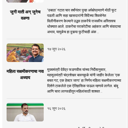
‘उबाठा’ गटात चार वर्षांनंतर पुन्हा अपेक्षेप्रमााणे मोठी फूट
जुनी माती अन् जुनेच
पडली आणि सहा खासदारांनी शिंदेंच्या शिवसेनेत
वळण!
विलीनीकरण केल्याने उद्धव ठाकरेंचे राजकीय अस्तित्वच
धोक्यात आले. ठाकरेंचा पराकोटीचा अहंकार आणि संवादाचा
अभाव, यामुळेच हा दुसर्‍या फुटीचाही अंक ..
१७ जून २०२६
मुख्यमंत्री देवेंद्र फडणवीस यांच्या निर्देशानुसार,
महिला सक्षमीकरणाचा नवा
महसूलमंत्री चंद्रशेखर बावनकुळे यांनी जाहीर केलेला ‘एक
अध्याय
बचत गट, एक हेक्टर जागा’ हा निर्णय महिला सक्षमीकरणाच्या
दिशेने टाकलेले एक ऐतिहासिक पाऊल म्हणावे लागेल. बांबू
आणि चारा लागवडीतून महिलांसाठी शाश्वत ..
१६ जून २०२६