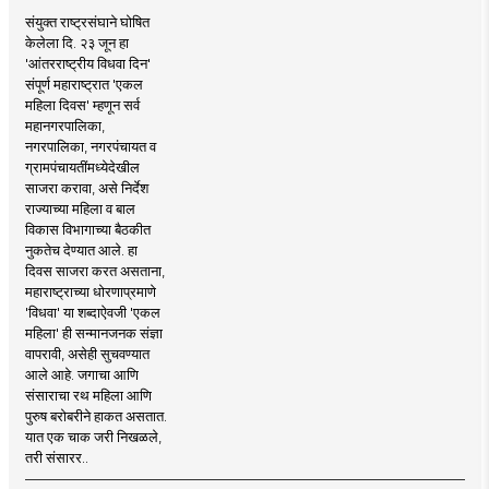
संयुक्त राष्ट्रसंघाने घोषित
केलेला दि. २३ जून हा
'आंतरराष्ट्रीय विधवा दिन'
संपूर्ण महाराष्ट्रात 'एकल
महिला दिवस' म्हणून सर्व
महानगरपालिका,
नगरपालिका, नगरपंचायत व
ग्रामपंचायतींमध्येदेखील
साजरा करावा, असे निर्देश
राज्याच्या महिला व बाल
विकास विभागाच्या बैठकीत
नुकतेच देण्यात आले. हा
दिवस साजरा करत असताना,
महाराष्ट्राच्या धोरणाप्रमाणे
'विधवा' या शब्दाऐवजी 'एकल
महिला' ही सन्मानजनक संज्ञा
वापरावी, असेही सुचवण्यात
आले आहे. जगाचा आणि
संसाराचा रथ महिला आणि
पुरुष बरोबरीने हाकत असतात.
यात एक चाक जरी निखळले,
तरी संसारर..