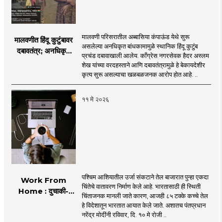
मालवणी परिसरातील अब्बासिया कंपाऊंड येथे सुरू
मालवणीत हिंदू कुटुंबावर
असलेल्या अनधिकृत बांधकामामुळे स्थानिक हिंदू कुटुंब
दबावतंत्र; अनधिकृत
प्रचंड दबावाखाली आलेय. काँग्रेस नगरसेवक हैदर अस्लम
बांधकामाचे पितळ उघडे!
शेख यांच्या वरदहस्ताने आणि दबावतंत्रामुळे हे बेकायदेशीर
कृत्य सुरू असल्याचा खळबळजनक आरोप होत आहे. ..
११ मे २०२६
पश्चिम आशियातील उर्जा संकटाने तेल बाजारात पुन्हा एकदा
Work From
चिंतेचे वातावरण निर्माण केले आहे. भारतासाठी ही स्थिती
Home : दुचाकी-
चिंताजनक मानली जाते कारण, आजही ८५ टक्के कच्चे तेल
चारचाकी वाहनांचा वापर
हे विदेशातून भारतात आयात केले जाते. अशातच पंतप्रधान
कमी केल्यास इंधन बचत
नरेंद्र मोदींनी रविवार, दि. १० मे रोजी ..