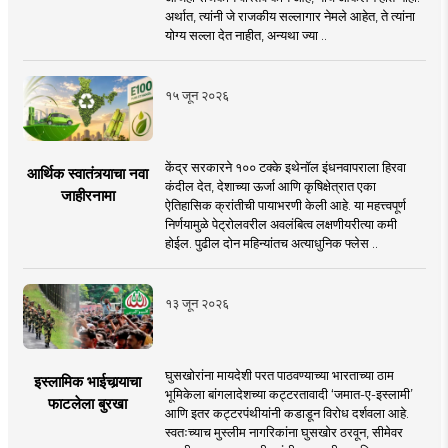
अर्थात, त्यांनी जे राजकीय सल्लागार नेमले आहेत, ते त्यांना
योग्य सल्ला देत नाहीत, अन्यथा ज्या ..
१५ जून २०२६
केंद्र सरकारने १०० टक्के इथेनॉल इंधनवापराला हिरवा
आर्थिक स्वातंत्र्याचा नवा
कंदील देत, देशाच्या ऊर्जा आणि कृषिक्षेत्रात एका
जाहीरनामा
ऐतिहासिक क्रांतीची पायाभरणी केली आहे. या महत्त्वपूर्ण
निर्णयामुळे पेट्रोलवरील अवलंबित्व लक्षणीयरीत्या कमी
होईल. पुढील दोन महिन्यांतच अत्याधुनिक फ्लेस ..
१३ जून २०२६
घुसखोरांना मायदेशी परत पाठवण्याच्या भारताच्या ठाम
इस्लामिक भाईचार्‍याचा
भूमिकेला बांगलादेशच्या कट्टरतावादी ‘जमात-ए-इस्लामी’
फाटलेला बुरखा
आणि इतर कट्टरपंथीयांनी कडाडून विरोध दर्शवला आहे.
स्वतःच्याच मुस्लीम नागरिकांना घुसखोर ठरवून, सीमेवर