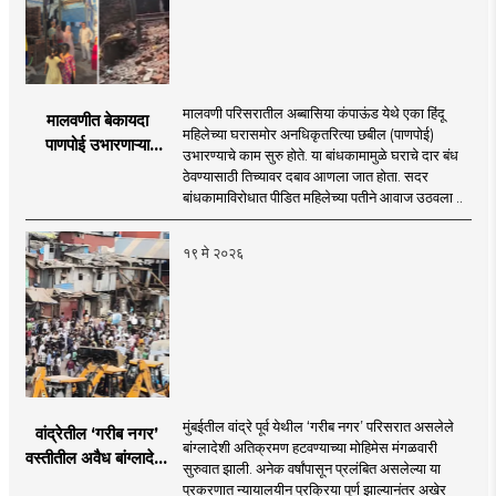
मालवणी परिसरातील अब्बासिया कंपाऊंड येथे एका हिंदू
मालवणीत बेकायदा
महिलेच्या घरासमोर अनधिकृतरित्या छबील (पाणपोई)
पाणपोई उभारणाऱ्या
उभारण्याचे काम सुरु होते. या बांधकामामुळे घराचे दार बंध
जिहाद्यांविरोधात
ठेवण्यासाठी तिच्यावर दबाव आणला जात होता. सदर
एफआयआर दाखल!
बांधकामाविरोधात पीडित महिलेच्या पतीने आवाज उठवला ..
१९ मे २०२६
मुंबईतील वांद्रे पूर्व येथील ‘गरीब नगर’ परिसरात असलेले
वांद्रेतील ‘गरीब नगर’
बांग्लादेशी अतिक्रमण हटवण्याच्या मोहिमेस मंगळवारी
वस्तीतील अवैध बांग्लादेशी
सुरुवात झाली. अनेक वर्षांपासून प्रलंबित असलेल्या या
अतिक्रमण हटवण्यास
प्रकरणात न्यायालयीन प्रक्रिया पूर्ण झाल्यानंतर अखेर