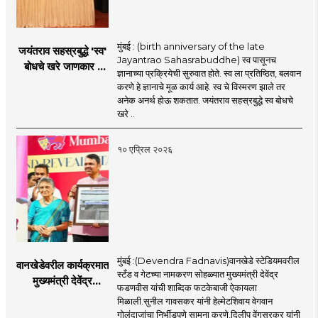
मुंबई : (birth anniversary of the late
जयंतराव सहस्रबुद्धे 'स्व'
Jayantrao Sahasrabuddhe) स्व पासूनच
बोधचे खरे जाणकार :
ज्ञानाच्या प्रक्रियेची सुरुवात होते. स्व ला प्रतिष्ठित, बलवान
प्रमोद बापट
करणे हे ज्ञानाचे मूळ कार्य आहे. स्व चे विस्मरण झाले तर
अनेक अनर्थ होऊ शकतात. जयंतराव सहस्रबुद्धे स्व बोधचे
खरे ..
१० एप्रिल २०२६
मुंबई :(Devendra Fadnavis)वानखेडे स्टेडियमवरील
वानखेडेवरील कार्यक्रमात
स्टँड व गेटच्या नामकरण सोहळ्यात मुख्यमंत्री देवेंद्र
मुख्यमंत्री देवेंद्र
फडणवीस यांची शाब्दिक फटकेबाजी ऐकायला
फडणवीस यांची शाब्दिक
मिळाली.सुनील गावसकर यांनी हेल्मेटशिवाय वेगवान
फटकेबाजी
गोलंदाजांचा निर्भीडपणे सामना करणे,दिलीप वेंगसरकर यांनी