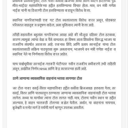
प्राथमिक प्रस्तावानुसार, टोल नाका वर्सोवा ब्रिजच्या आधी आणि वेस्टर्न हॉटेलच्या पुढे
मीरा-भाईंदर महापालिकेच्या हद्दीत हलविण्याचा विचार होता. मात्र, वन मंत्री गणेश
नाईक यांनी या ठिकाणी टोल हलविण्याला कडाडून विरोध केला.
स्थानिक नागरिकांचाही एक गट टोल स्थलांतराला विरोध करत असून, घोडबंदर
परिसरात वाहतूक व प्रदूषण वाढेल, असा युक्तिवाद त्यांनी केला आहे.
तरीही शहरातील बहुतांश नागरिकांचा आग्रह आहे की मौजूदा दहिसर टोल हटवावा,
कारण त्यामुळं त्यांचा वेळ व पैसे वाचतात. हा विषय आता शिवसेना विरुद्ध भाजप या
राजकीय संघर्षात अडकला आहे. एकनाथ शिंदे आणि प्रताप सरनाईक यांचा टोल
स्थलांतरासाठी सक्रिय पाठपुरावा सुरू असतानाच, भाजपचे वन मंत्री गणेश नाईक व
स्थानिक नेते या निर्णयाला विरोध करत आहेत.
याच पार्श्वभूमीवर सरनाईक-गडकरी भेटीनंतर नवीन राजकीय समीकरणे उभी राहिली
असून, अखेरीस निर्णय NHAI आणि केंद्र सरकारच्या हाती आहे.
ठाणे जाणाऱ्या व्यावसायिक वाहनांना भरावा लागणार टोल
जर टोल नाका वसई-विरार महापालिका हद्दीत वर्सोवा ब्रिजजवळ हलवला गेला, तर
वसई, विरार आणि पालघरहून ठाण्याला जाणाऱ्या व्यावसायिक वाहनांनाही टोल भरावा
लागेल. सध्या या मार्गांवर त्यांना टोल लागत नाही. मात्र, टोलचं नवीन स्थान या हद्दीत
आल्यास, हे वाहन चालकही टोलच्या कक्षेत येतील. अर्थात, या वाहनांना नायगाव,
बृजेश्वरी व मनोर मार्ग हे पर्यायी मार्ग म्हणून उपलब्ध असतील.