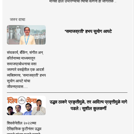
मानवी ढाल उभारण्याची त्यांची वल्गना ही जागतिक ..
जरुर वाचा
'समाजव्रती' हभप सुयोग आपटे
संघकार्य, बँकिंग, संगीत अन्
कीर्तनाच्या माध्यमातून
समाजप्रबोधनाचा वसा
जपणारे वसईतील एक आदर्श
व्यक्तिमत्त्व, 'समाजव्रती' हभप
सुयोग आपटे यांचा
जीवनप्रवास.....
उद्धव ठाकरे प्रकृतीमुळे, तर आदित्य प्रवृत्तीमुळे मागे
पडले : सुशील कुलकर्णी
शिवसेनेतील २०२२च्या
ऐतिहासिक फुटीनंतर उद्धव