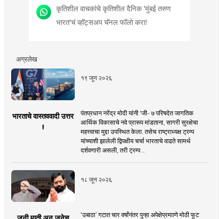
कृतिशील वाचकांचे कृतिशील दैनिक 'मुंबई तरुण
भारत'चं व्हॉट्सअप चॅनल फॉलो करा!
अग्रलेख
१९ जून २०२६
पंतप्रधान नरेंद्र मोदी यांनी 'जी- ७ परिषदेत जागतिक
भारताचे वास्तववादी उत्तर
आर्थिक विकासाचे नवे प्रारूप मांडताना, सागरी सुरक्षेचा
!
महत्त्वाचा मुद्दा उपस्थित केला. तसेच राष्ट्राध्यक्ष ट्रम्प
यांच्याशी झालेली द्विपक्षीय चर्चा भारताचे वाढते सामर्थ
दर्शवणारी असली, तरी ट्रम्प ..
१८ जून २०२६
‘उबाठा’ गटात चार वर्षांनंतर पुन्हा अपेक्षेप्रमााणे मोठी फूट
जुनी माती अन् जुनेच