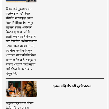
कॅनडामध्ये नुकत्याच पार
पडलेल्या 'जी-७' शिखर
परिषदेत भारत पुन्हा एकदा
विशेष निमंत्रित देश म्हणून
सहभागी झाला. अमेरिका,
ब्रिटन, फ्रान्स, जर्मनी,
इटली, जपान आणि कॅनडा या
सात विकसित अर्थव्यवस्थांच्या
गटाचा भारत सदस्य नसला,
तरी गेल्या काही वर्षांपासून
भारताला सातत्याने निमंत्रित
करण्यात येत आहे. त्यामुळे या
मंचावर भारताचे वाढते महत्त्व
अधोरेखित होत असल्याचे
दिसून येते...
'एकल महिलां'साठी पुढचे पाऊल
संयुक्त राष्ट्रसंघाने घोषित
केलेला दि. २३ जून हा