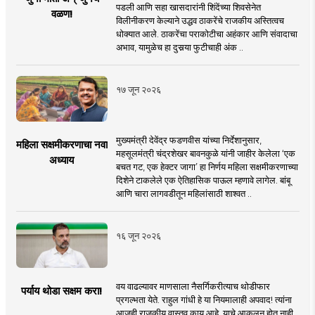
पडली आणि सहा खासदारांनी शिंदेंच्या शिवसेनेत
वळण!
विलीनीकरण केल्याने उद्धव ठाकरेंचे राजकीय अस्तित्वच
धोक्यात आले. ठाकरेंचा पराकोटीचा अहंकार आणि संवादाचा
अभाव, यामुळेच हा दुसर्‍या फुटीचाही अंक ..
१७ जून २०२६
मुख्यमंत्री देवेंद्र फडणवीस यांच्या निर्देशानुसार,
महिला सक्षमीकरणाचा नवा
महसूलमंत्री चंद्रशेखर बावनकुळे यांनी जाहीर केलेला ‘एक
अध्याय
बचत गट, एक हेक्टर जागा’ हा निर्णय महिला सक्षमीकरणाच्या
दिशेने टाकलेले एक ऐतिहासिक पाऊल म्हणावे लागेल. बांबू
आणि चारा लागवडीतून महिलांसाठी शाश्वत ..
१६ जून २०२६
वय वाढल्यावर माणसाला नैसर्गिकरीत्याच थोडीफार
पर्याय थोडा सक्षम करा!
प्रगल्भता येते. राहुल गांधी हे या नियमालाही अपवाद! त्यांना
आजही राजकीय वास्तव काय आहे, याचे आकलन होत नाही.