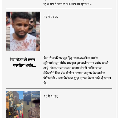
सुरुवात!
प्रशासनाने प्रत्यक्ष पाडकामाला सुरुवात ..
१९ मे २०२६
मिरा रोड परिसरातून हिंदू तरुण-तरुणीला धर्मांध
मिरा रोडमध्ये तरुण-
मुस्लिमांकडून गंभीर मारहाण झाल्याची घटना समोर आली
तरुणीला धर्मांध
आहे. ओला-उबर चालक अजय चौधरी आणि त्याच्या
मुस्लिमांकडून मारहाण!
मैत्रिणीने मिरा रोड पोसील ठाण्यात तक्रार केल्यानंतर
पाच जणांविरोधात गुन्हा
पोलिसांनी ५ जणांविरोधात गुन्हा दाखल केला आहे. ही घटना
दाखल; पोलिसांकडून
दि. ..
तपास सुरु
१८ मे २०२६