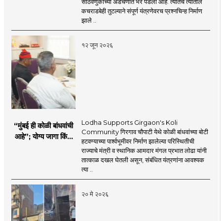
साठवणुकीच्या अडचणीत भर पडली आहे. त्यातच त्यातील
अडचणी
कचराडबेही तुटल्याने संपूर्ण यंत्रणेवरच प्रश्नचिन्ह निर्माण
झाले ..
१२ जून २०२६
Lodha Supports Girgaon's Koli
“मुंबई ही कोळी बांधवांची
Community गिरगाव चौपाटी येथे कोळी बांधवांच्या बोटी
आहे”; योग्य जागा किंवा
हटवण्याच्या पार्श्वभूमीवर निर्माण झालेल्या परिस्थितीची
पर्यायी व्यवस्था होईपर्यंत
राज्याचे मंत्री व स्थानिक आमदार मंगल प्रभात लोढा यांनी
त्यांच्या सोबत – कॅबिनेट
तात्काळ दखल घेतली असून, संबंधित यंत्रणांना आवश्यक
मंत्री मंगल प्रभात लोढा
त्या ..
२० मे २०२६