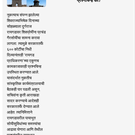
प्रश्नचिन्ह का?
नुकत्याच संपन्न झालेल्या
शिवराज्याभिषेक दिनाच्या
सोहळ्याला दुर्गराज
रायगडावर शिवप्रेमींना प्रचंड
गैरसोयींचा सामना करावा
लागला. त्यामुळे सरकारतर्फे
६०० कोटींचा निधी
दिल्यानंतरही ‘रायगड
प्राधिकरणा’च्या एकूणच
कामकाजावरही प्रश्नचिन्ह
उपस्थित करण्यात आले.
यासंदर्भात नुकतीच
सांस्कृतिक कार्यमंत्रालयाची
बैठकही पार पडली असून,
सचिवांना कृती आराखडा
सादर करण्याचे आदेशही
सरकारतर्फे देण्यात आले
आहेत. त्यानिमित्ताने
रायगडावरील पायाभूत
सोयीसुविधांच्या समस्यांचा
आढावा घेणारा आणि तेथील
प्रश्नांवरील समाधान