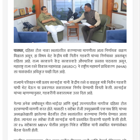
पालघर,
दहिसर टोल नाका स्थलांतरित करण्याच्या मागणीला आता निर्णायक वळण
मिळालं असून, हा विषय थेट केंद्रीय मंत्री नितीन गडकरी यांच्या निर्णयावर अवलंबून
राहिला आहे. राज्य सरकारने केंद्र सरकारकडे औपचारिक प्रस्ताव पाठवला असून,
महाराष्ट्र राज्य रस्ते विकास महामंडळ (MSRDC) ने राष्ट्रीय महामार्ग प्राधिकरण (NHAI)
ला यासंदर्भात अधिकृत पत्रही दिलं आहे.
राज्याचे परिवहन मंत्री प्रताप सरनाईक यांनी केंद्रीय रस्ते व वाहतूक मंत्री नितीन गडकरी
यांची भेट घेऊन या प्रकरणात सकारात्मक निर्णय घेण्याची विनंती केली. सरनाईक
यांच्या म्हणण्यानुसार, गडकरींनी सकारात्मक उत्तर दिलं आहे.
गेल्या अनेक वर्षांपासून मीरा-भाईंदर आणि मुंबई उपनगरातील नागरिक दहिसर टोल
हटवण्याची मागणी करत होते. यासाठी ९ सप्टेंबर रोजी उपमुख्यमंत्री एकनाथ शिंदे यांच्या
अध्यक्षतेखाली झालेल्या बैठकीत टोल स्थलांतरित करण्याचा निर्णय घेण्यात आला
होता. त्यानंतर ११ सप्टेंबर रोजी सरनाईक यांनी प्रस्तावित ठिकाणी पाहणी केली होती.
तर १७ सप्टेंबरला MBVV पोलीस आयुक्त निकेत कौशिक यांनी संबंधित यंत्रणांसोबत
बैठक घेतली होती.