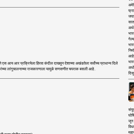
अमेर
फ्रा
जपा
सात
अर्थ
भार
गेल्
भार
निमं
आहे.
भारत
ा सर्वोच्च प्राधान्य दिले
अधो
आहे आणि विरोधकांच्या लांगुचालनाच्या राजकारणाला यामुळे सणसणीत चपराक बसली आहे..
दिसू
संयु
घोष
जून 
विधव
महा