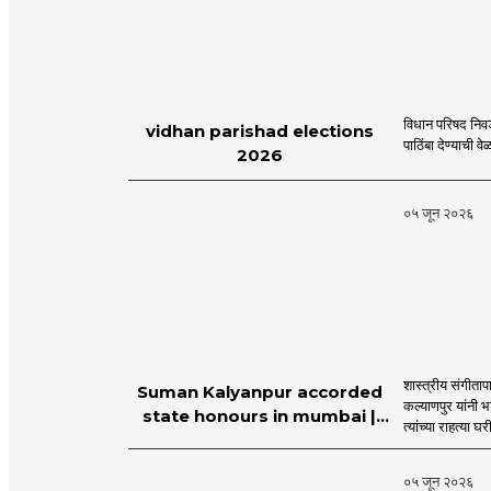
विधान परिषद निव
vidhan parishad elections
पाठिंबा देण्याची 
2026
०५ जून २०२६
शास्त्रीय संगीता
Suman Kalyanpur accorded
कल्याणपुर यांनी 
state honours in mumbai |
त्यांच्या राहत्या घ
MahaMTB
०५ जून २०२६