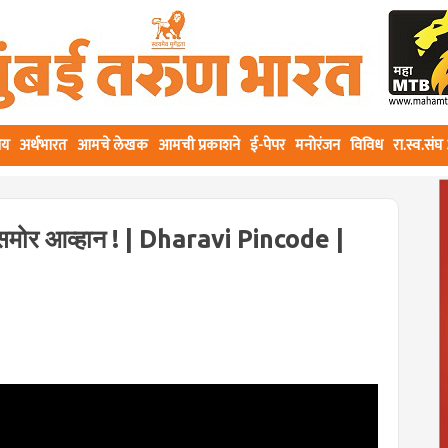
ीय
अर्थभारत
आमचे लेखक
आमची प्रकाशने
ई-पेपर
मनोरंजन
विविध
रा.स्व.सं
ंसमोर आव्हान ! | Dharavi Pincode |