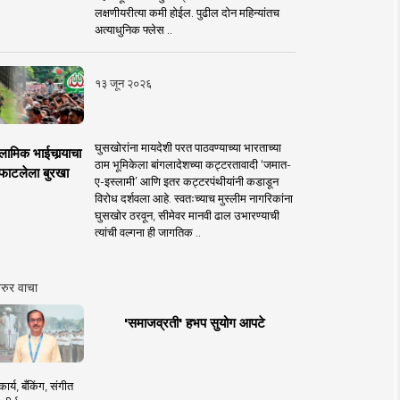
लक्षणीयरीत्या कमी होईल. पुढील दोन महिन्यांतच
अत्याधुनिक फ्लेस ..
१३ जून २०२६
घुसखोरांना मायदेशी परत पाठवण्याच्या भारताच्या
लामिक भाईचार्‍याचा
ठाम भूमिकेला बांगलादेशच्या कट्टरतावादी ‘जमात-
फाटलेला बुरखा
ए-इस्लामी’ आणि इतर कट्टरपंथीयांनी कडाडून
विरोध दर्शवला आहे. स्वतःच्याच मुस्लीम नागरिकांना
घुसखोर ठरवून, सीमेवर मानवी ढाल उभारण्याची
त्यांची वल्गना ही जागतिक ..
रुर वाचा
'समाजव्रती' हभप सुयोग आपटे
ार्य, बँकिंग, संगीत