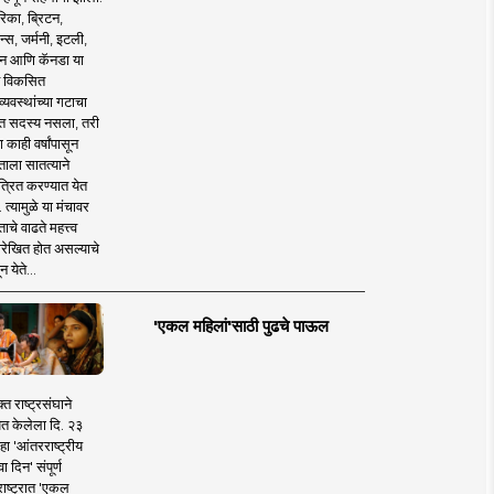
िका, ब्रिटन,
न्स, जर्मनी, इटली,
न आणि कॅनडा या
 विकसित
व्यवस्थांच्या गटाचा
त सदस्य नसला, तरी
या काही वर्षांपासून
ताला सातत्याने
त्रित करण्यात येत
 त्यामुळे या मंचावर
ाचे वाढते महत्त्व
रेखित होत असल्याचे
न येते...
'एकल महिलां'साठी पुढचे पाऊल
क्त राष्ट्रसंघाने
ित केलेला दि. २३
हा 'आंतरराष्ट्रीय
ा दिन' संपूर्ण
राष्ट्रात 'एकल