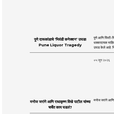
पुणे आणि पिंपरी-च
पुणे दारूकांडाचे ‘भिवंडी कनेक्शन’ उघड!
धक्कादायक माहिती
Pune Liquor Tragedy
उघड केले आहे. भ
०५ जून २०२६
मनोज जरांगे आणि र
मनोज जरांगे आणि राधाकृष्ण विखे पाटील यांच्या
चर्चेत काय घडलं?