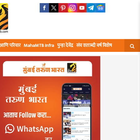
घ आणि परिवार
MahaMTB Infra
पुन्हा देवेंद्र
संघ शताब्दी वर्ष विशेष