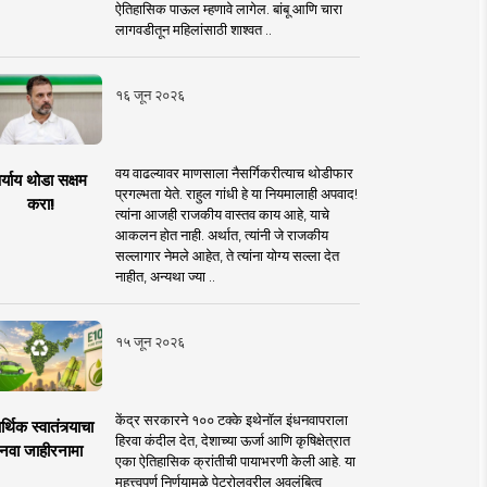
ऐतिहासिक पाऊल म्हणावे लागेल. बांबू आणि चारा
लागवडीतून महिलांसाठी शाश्वत ..
१६ जून २०२६
वय वाढल्यावर माणसाला नैसर्गिकरीत्याच थोडीफार
र्याय थोडा सक्षम
प्रगल्भता येते. राहुल गांधी हे या नियमालाही अपवाद!
करा!
त्यांना आजही राजकीय वास्तव काय आहे, याचे
आकलन होत नाही. अर्थात, त्यांनी जे राजकीय
सल्लागार नेमले आहेत, ते त्यांना योग्य सल्ला देत
नाहीत, अन्यथा ज्या ..
१५ जून २०२६
केंद्र सरकारने १०० टक्के इथेनॉल इंधनवापराला
्थिक स्वातंत्र्याचा
हिरवा कंदील देत, देशाच्या ऊर्जा आणि कृषिक्षेत्रात
नवा जाहीरनामा
एका ऐतिहासिक क्रांतीची पायाभरणी केली आहे. या
महत्त्वपूर्ण निर्णयामुळे पेट्रोलवरील अवलंबित्व