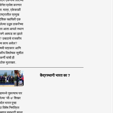
दार एकनाथ शिंदेंच्या
सेनेत प्रवेश करणार
त. मात्र, एकेकाळी
ाष्ट्रातील प्रमुख
देशिक पक्षांपैकी एक
ल्या उद्धव ठाकरेंच्या
षाला आता आपले स्थान
वणे अवघड का झाले
? उबाठाचे राजकीय
ष्य काय असेल?
िषयी पत्रकार आणि
कीय विश्लेषक सुशील
र्णी यांची ही
ठोक मुलाखत..
केंद्रस्थानी भारत का ?
ामध्ये नुकत्याच पार
ेल्या 'जी-७' शिखर
देत भारत पुन्हा
 विशेष निमंत्रित
 म्हणून सहभागी झाला.