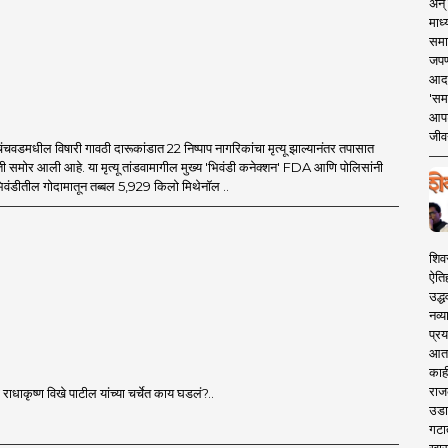
अन् 
माध्
समा
जपण
आदर्
'सम
आपट
जीवन
िंचवडमधील विषारी गावठी दारूकांडात 22 निष्पाप नागरिकांचा मृत्यू झाल्यानंतर तपासात
 समोर आली आहे. या मृत्यू तांडवामागील मुख्य 'भिवंडी कनेक्शन' FDA आणि पोलिसांनी
िवंडीतील गोदामातून तब्बल 5,929 किलो मिथेनॉल ..
शिव
ऐति
उद्ध
नव्य
प्रय
आता 
काही
राज
ाधाकृष्ण विखे पाटील यांच्या चर्चेत काय घडलं?..
उडा
गटा