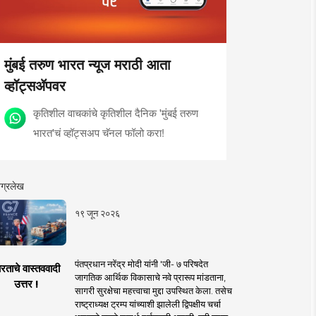
मुंबई तरुण भारत न्यूज मराठी आता
व्हॉट्सॲपवर
कृतिशील वाचकांचे कृतिशील दैनिक 'मुंबई तरुण
भारत'चं व्हॉट्सअप चॅनल फॉलो करा!
ग्रलेख
१९ जून २०२६
पंतप्रधान नरेंद्र मोदी यांनी 'जी- ७ परिषदेत
रताचे वास्तववादी
जागतिक आर्थिक विकासाचे नवे प्रारूप मांडताना,
उत्तर !
सागरी सुरक्षेचा महत्त्वाचा मुद्दा उपस्थित केला. तसेच
राष्ट्राध्यक्ष ट्रम्प यांच्याशी झालेली द्विपक्षीय चर्चा