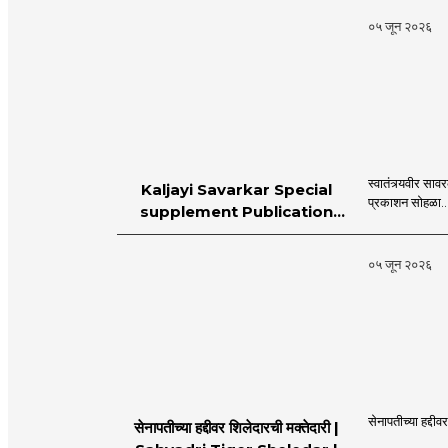
०५ जून २०२६
स्वातंत्र्यवीर स
Kaljayi Savarkar Special
प्रकाशन सोहळा..
supplement Publication
Programme in Dahanu |
MahaMTB
०५ जून २०२६
सेनापतीच्या हद्दीव
सेनापतीच्या हद्दीवर शिलेदारची मक्तेदारी |