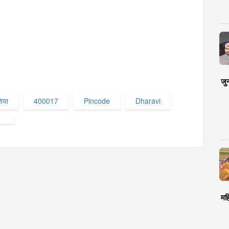
जु
िया
400017
Pincode
Dharavi
मह