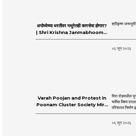
श्रीकृष्ण जन्मभूम
अयोध्येच्या धरतीवर मथुरेतही कारसेवा होणार?
| Shri Krishna Janmabhoomi |
MahaMTB
०६ जून २०२६
मिरा रोडमधील पून
Varah Poojan and Protest in
चर्चेचा विषय ठरल
Poonam Cluster Society Mira
परिसरात निर्माण झ
Road
०६ जून २०२६