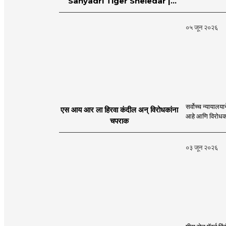
Sahyadri Tiger Sheledar |
MahaMTB
०५ जून २०२६
सर्वोच्च न्यायालयाने एस आय आर प्रक्रियेला हिरवा कंदील दाखवून देशाच्या अखंडतेल
एस आय आर ला हिरवा कंदील अन् विरोधकांना
चपराक
०३ जून २०२६