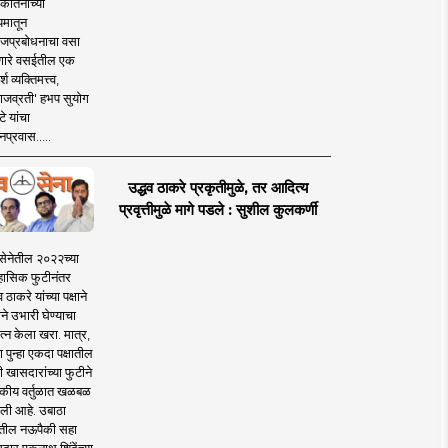
कीर्तनाच्या
यमातून
जप्रबोधनाचा वसा
ारे वसईतील एक
श व्यक्तिमत्त्व,
ाजव्रती' हभप सुयोग
े यांचा
प्रवास.....
उद्धव ठाकरे प्रकृतीमुळे, तर आदित्य
प्रवृत्तीमुळे मागे पडले : सुशील कुलकर्णी
सेनेतील २०२२च्या
हासिक फुटीनंतर
व ठाकरे यांच्या पक्षाने
ाने उभारी घेण्याचा
त्न केला खरा. मात्र,
पुन्हा एकदा पक्षातील
 खासदारांच्या फुटीने
कीय वर्तुळात खळबळ
ली आहे. उबाठा
तील नऊपैकी सहा