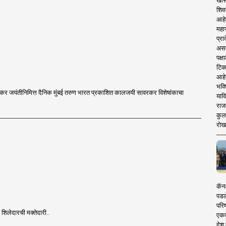
खास
शिव
आहे
महार
प्रा
असले
पक्
टिक
आहे
भवि
ावरकर जयंतीनिमित्त दैनिक मुंबई तरुण भारत प्रकाशित कालजयी सावरकर विशेषांकाचा
याव
राज
कुलक
रोख
कॅनड
पडल
परिष
र शिलेदारची मक्तेदारी..
एकदा
देश