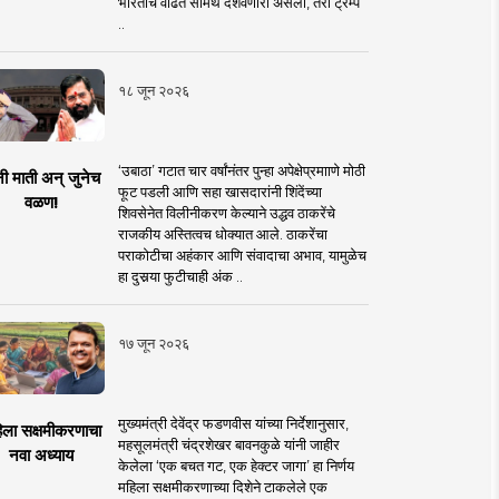
भारताचे वाढते सामर्थ दर्शवणारी असली, तरी ट्रम्प
..
१८ जून २०२६
‘उबाठा’ गटात चार वर्षांनंतर पुन्हा अपेक्षेप्रमााणे मोठी
नी माती अन् जुनेच
फूट पडली आणि सहा खासदारांनी शिंदेंच्या
वळण!
शिवसेनेत विलीनीकरण केल्याने उद्धव ठाकरेंचे
राजकीय अस्तित्वच धोक्यात आले. ठाकरेंचा
पराकोटीचा अहंकार आणि संवादाचा अभाव, यामुळेच
हा दुसर्‍या फुटीचाही अंक ..
१७ जून २०२६
मुख्यमंत्री देवेंद्र फडणवीस यांच्या निर्देशानुसार,
िला सक्षमीकरणाचा
महसूलमंत्री चंद्रशेखर बावनकुळे यांनी जाहीर
नवा अध्याय
केलेला ‘एक बचत गट, एक हेक्टर जागा’ हा निर्णय
महिला सक्षमीकरणाच्या दिशेने टाकलेले एक