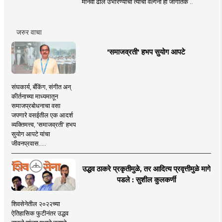
मानवी ढाल उभारण्याची त्यांची वल्गना ही जागतिक ..
जरुर वाचा
'समाजव्रती' हभप सुयोग आपटे
संघकार्य, बँकिंग, संगीत अन्
कीर्तनाच्या माध्यमातून
समाजप्रबोधनाचा वसा
जपणारे वसईतील एक आदर्श
व्यक्तिमत्त्व, 'समाजव्रती' हभप
सुयोग आपटे यांचा
जीवनप्रवास.....
उद्धव ठाकरे प्रकृतीमुळे, तर आदित्य प्रवृत्तीमुळे मागे
पडले : सुशील कुलकर्णी
शिवसेनेतील २०२२च्या
ऐतिहासिक फुटीनंतर उद्धव