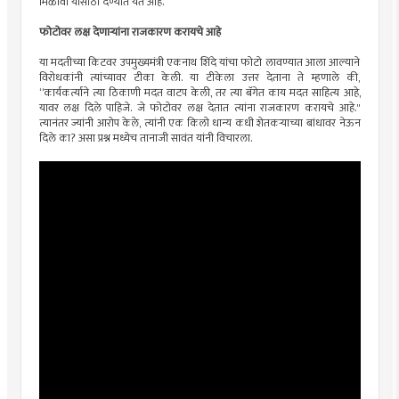
मिळावी यासाठी देण्यात येत आहे.
फोटोवर लक्ष देणाऱ्यांना राजकारण करायचे आहे
या मदतीच्या किटवर उपमुख्यमंत्री एकनाथ शिंदे यांचा फोटो लावण्यात आला आल्याने
विरोधकांनी त्यांच्यावर टीका केली. या टीकेला उत्तर देताना ते म्हणाले की,
“कार्यकर्त्याने त्या ठिकाणी मदत वाटप केली, तर त्या बॅगेत काय मदत साहित्य आहे,
यावर लक्ष दिले पाहिजे. जे फोटोवर लक्ष देतात त्यांना राजकारण करायचे आहे."
त्यानंतर ज्यांनी आरोप केले, त्यांनी एक किलो धान्य कधी शेतकऱ्याच्या बांधावर नेऊन
दिले का? असा प्रश्न मध्येच तानाजी सावंत यांनी विचारला.