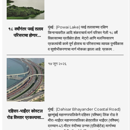
मुंबई : (Powai Lake) पवई तलावाच्या दक्षिण
१८ वर्षांनंतर पवई तलाव
किनाऱ्यावरील आदि शंकराचार्य मार्ग परिसर गेली १८ वर्षे
परिसराचा होणार
विकासाच्या प्रतीक्षेत होता. मेट्रो आणि मलनिस्सारण
कायापालट; मेट्रोचे काम
प्रकल्पांची कामे पूर्ण होताच या परिसराच्या व्यापक पुनर्विकास
पूर्ण होताच पुनर्विकासाला
व सुशोभीकरणाचा मार्ग मोकळा झाला आहे. प्रकल्प ..
सुरुवात;
१७ जून २०२६
मुंबई : (Dahisar Bhayander Coastal Road)
दहिसर-भाईंदर कोस्टल
बृहन्मुंबई महानगरपालिकेने दहिसर (पश्चिम) लिंक रोड ते
रोड विस्तार प्रकल्पासाठी
मीरा-भाईंदर महानगरपालिका क्षेत्रातील भाईंदर (पश्चिम)
52.50 कोटी रुपयांच्या
दरम्यान 45 मीटर रुंदीच्या उन्नत (एलिव्हेटेड) मार्गाच्या