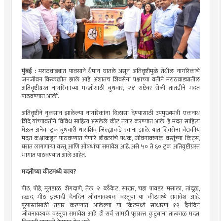
मुंबई :
मराठवाड्यात पावसाने थैमान घातले असून अतिवृष्टीमुळे तेथील नागरिकांचे
जनजीवन विस्कळीत झाले आहे. अशातच शिवसेना पक्षाच्या वतीने मराठवाड्यातील
अतिवृष्टीग्रस्त नागरिकांच्या मदतीसाठी बुधवार, २४ सप्टेंबर रोजी तातडीने मदत
पाठवण्यात आली.
अतिवृष्टीने नुकसान झालेल्या नागरिकांना दिलासा देण्यासाठी उपमुख्यमंत्री एकनाथ
शिंदे यांच्यावतीने विविध साहित्य असलेले कीट तयार करण्यात आले. हे मदत साहित्य
घेऊन अनेक ट्रक बुधवारी धाराशिव जिल्ह्याकडे रवाना झाले. यात शिवसेना वैद्यकीय
मदत कक्षाकडून पाठवण्यात येणारे डॉक्टरांचे पथक, जीवनावश्यक वस्तूंच्या किट्स,
घरात लागणाऱ्या वस्तू आणि औषधांचा समावेश आहे. असे ५० ते ६० ट्रक अतिवृष्टीग्रस्त
भागात पाठवण्यात आले आहेत.
मदतीच्या कीटमध्ये काय?
पीठ, पोहे, मूगडाळ, शेंगदाणे, तेल, २ ब्लँकेट, साखर, चहा पावडर, मसाला, तांदूळ,
हळद, मीठ इत्यादी दैनंदिन जीवनावश्यक वस्तूंचा या कीटमध्ये समावेश आहे.
पूरग्रस्तांसाठी तयार करण्यात आलेल्या या किटमध्ये साधारण १२ दैनंदिन
जीवनावश्यक वस्तूंचा समावेश आहे. ही सर्व सामग्री पूरग्रस्त कुटुंबांना तात्काळ मदत