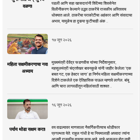
पडली आणि सहा खासदारांनी शिंदेंच्या शिवसेनेत
वळण!
विलीनीकरण केल्याने उद्धव ठाकरेंचे राजकीय अस्तित्वच
धोक्यात आले. ठाकरेंचा पराकोटीचा अहंकार आणि संवादाचा
अभाव, यामुळेच हा दुसर्‍या फुटीचाही अंक ..
१७ जून २०२६
मुख्यमंत्री देवेंद्र फडणवीस यांच्या निर्देशानुसार,
महिला सक्षमीकरणाचा नवा
महसूलमंत्री चंद्रशेखर बावनकुळे यांनी जाहीर केलेला ‘एक
अध्याय
बचत गट, एक हेक्टर जागा’ हा निर्णय महिला सक्षमीकरणाच्या
दिशेने टाकलेले एक ऐतिहासिक पाऊल म्हणावे लागेल. बांबू
आणि चारा लागवडीतून महिलांसाठी शाश्वत ..
१६ जून २०२६
वय वाढल्यावर माणसाला नैसर्गिकरीत्याच थोडीफार
पर्याय थोडा सक्षम करा!
प्रगल्भता येते. राहुल गांधी हे या नियमालाही अपवाद! त्यांना
आजही राजकीय वास्तव काय आहे, याचे आकलन होत नाही.