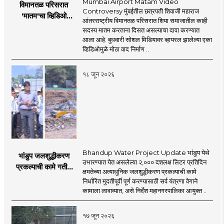
Mumbai Airport Matam Video
विमानतळ परिसरात
Controversy मुंबईतील छत्रपती शिवाजी महाराज
'मातम'चा व्हिडिओ
आंतरराष्ट्रीय विमानतळ परिसरात शिया समाजातील काही
व्हायरल; सुरक्षा व्यवस्थेवर
सदस्य मातम करताना दिसत असल्याचा दावा करण्यात
गंभीर प्रश्नचिन्ह
आला आहे. बुधवारी सोशल मिडियावर व्हायरल झालेल्या एका
व्हिडिओमुळे मोठा वाद निर्माण ..
१८ जून २०२६
Bhandup Water Project Update भांडुप येथे
भांडुप जलशुद्धीकरण
उभारण्यात येत असलेल्या २,००० दशलक्ष लिटर प्रतिदिन
प्रकल्पाची कामे गतीने
क्षमतेच्या अत्याधुनिक जलशुद्धीकरण प्रकल्पाची कामे
पूर्ण करा - आयुक्त
निर्धारित मुदतीपूर्वी पूर्ण करण्यासाठी सर्व यंत्रणा वेगाने
अश्विनी भिडे यांचे निर्देश
कामाला लावाव्यात, असे निर्देश महानगरपालिका आयुक्त ..
१७ जून २०२६