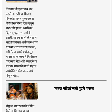
कॅनडामध्ये नुकत्याच पार
पडलेल्या 'जी-७' शिखर
परिषदेत भारत पुन्हा एकदा
विशेष निमंत्रित देश म्हणून
सहभागी झाला. अमेरिका,
ब्रिटन, फ्रान्स, जर्मनी,
इटली, जपान आणि कॅनडा या
सात विकसित अर्थव्यवस्थांच्या
गटाचा भारत सदस्य नसला,
तरी गेल्या काही वर्षांपासून
भारताला सातत्याने निमंत्रित
करण्यात येत आहे. त्यामुळे या
मंचावर भारताचे वाढते महत्त्व
अधोरेखित होत असल्याचे
दिसून येते...
'एकल महिलां'साठी पुढचे पाऊल
संयुक्त राष्ट्रसंघाने घोषित
केलेला दि. २३ जून हा