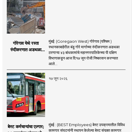
मुंबई: (Goregaon West) गोरेगाव (पश्चिम )
गोरेगाव येथे रस्ता
स्थानकाबाहेरील बंडू गोरे मार्गाच्या रुंदीकरणात अडथळा
रुंदीकरणात अडथळा
ठरणाऱ्या ४३ बांधकामांचे महानगरपालिकेच्या पी दक्षिण
ठरणाऱ्या ४३ बांधकामांचे
विभागाकडून आज दि१७ जून रोजी निष्कासन करण्यात
निष्कासन
आले...
१७ जून २०२६
मुंबई : (BEST Employees) बेस्ट उपक्रमातील विविध
बेस्ट कर्मचाऱ्यांचा एल्गार;
कामगार संघटनांनी स्थापन केलेल्या बेस्ट संयुक्त कामगार