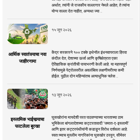
अर्थात, त्यांनी जे राजकीय सल्लागार नेमले आहेत, ते त्यांना
योग्य सल्ला देत नाहीत, अन्यथा ज्या ..
१५ जून २०२६
केंद्र सरकारने १०० टक्के इथेनॉल इंधनवापराला हिरवा
आर्थिक स्वातंत्र्याचा नवा
कंदील देत, देशाच्या ऊर्जा आणि कृषिक्षेत्रात एका
जाहीरनामा
ऐतिहासिक क्रांतीची पायाभरणी केली आहे. या महत्त्वपूर्ण
निर्णयामुळे पेट्रोलवरील अवलंबित्व लक्षणीयरीत्या कमी
होईल. पुढील दोन महिन्यांतच अत्याधुनिक फ्लेस ..
१३ जून २०२६
घुसखोरांना मायदेशी परत पाठवण्याच्या भारताच्या ठाम
इस्लामिक भाईचार्‍याचा
भूमिकेला बांगलादेशच्या कट्टरतावादी ‘जमात-ए-इस्लामी’
फाटलेला बुरखा
आणि इतर कट्टरपंथीयांनी कडाडून विरोध दर्शवला आहे.
स्वतःच्याच मुस्लीम नागरिकांना घुसखोर ठरवून, सीमेवर