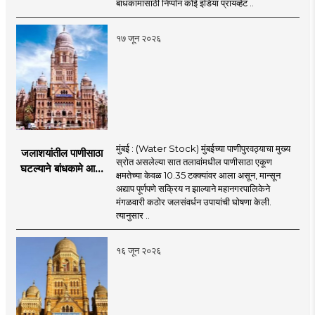
पीएमसी प्रस्तावाला
बांधकामासाठी निप्पॉन कोई इंडिया प्रायव्हेट ..
मंजुरीची प्रतीक्षा
१७ जून २०२६
मुंबई : (Water Stock) मुंबईच्या पाणीपुरवठ्याचा मुख्य
जलाशयांतील पाणीसाठा
स्रोत असलेल्या सात तलावांमधील पाणीसाठा एकूण
घटल्याने बांधकामे आणि
क्षमतेच्या केवळ 10.35 टक्क्यांवर आला असून, मान्सून
जलतरण तलावांना
अद्याप पूर्णपणे सक्रिय न झाल्याने महानगरपालिकेने
पाणीपुरवठा बंद;
मंगळवारी कठोर जलसंवर्धन उपायांची घोषणा केली.
व्यावसायिक वापरावरही
त्यानुसार ..
निर्बंध
१६ जून २०२६