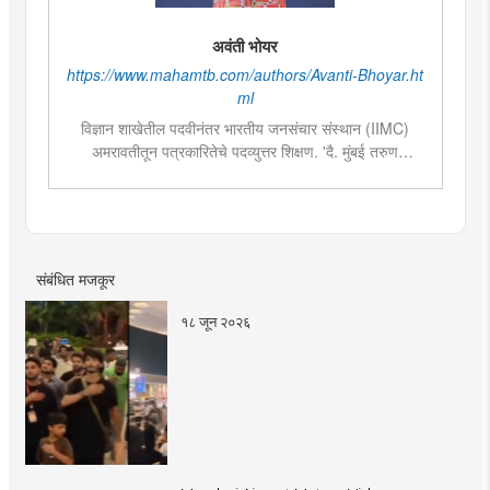
अवंती भोयर
https://www.mahamtb.com/authors/Avanti-Bhoyar.ht
ml
विज्ञान शाखेतील पदवीनंतर भारतीय जनसंचार संस्थान (IIMC)
अमरावतीतून पत्रकारितेचे पदव्युत्तर शिक्षण. 'दै. मुंबई तरुण
भारत'मध्ये वेब उपसंपादक या पदावर कार्यरत. शेती, साहित्य,
राजकारण या विषयात विशेष रस. हस्तकला, संगीत आणि कविता
लेखनाचा छंद....
संबंधित मजकूर
१८ जून २०२६