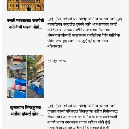
मुंबई : (Mumbai Municipal Corporation) मुंबई
मराठी नामफलक सक्तीची
महापालिका क्षेत्रातील दुकाने आणि आस्थापनांवर मराठी
पालिकेची धडक मोहीम;
भाषेतील नामफलक सक्तीने लावण्याच्या नियमाच्या
१,१२४ दुकानदारांवर
अंमलबजावणीसाठी प्रशासनाने राबविलेल्या विशेष मोहिमेचा
कारवाई
पहिला टप्पा शुक्रवारी (१३ जून) पूर्ण झाला. गेल्या
महिनाभरात ..
१६ जून २०२६
मुंबई : (Mumbai Municipal Corporation)
कुलाब्यात सिंगापूरच्या
कुलाबा कॉजवे परिसरात सिंगापूरच्या धर्तीवर नियोजनबद्ध
धर्तीवर हॉकर्स झोन;
हॉकर्स झोन उभारण्याचा प्रायोगिक प्रकल्प राबविण्याची
पर्यटन आणि
मागणी भाजप नगरसेवक मकरंद नार्वेकर यांनी मुंबई
महसूलवाढीच्या दृष्टीने
महापालिका आयुक्त अश्विनी भिडे यांच्याकडे केली