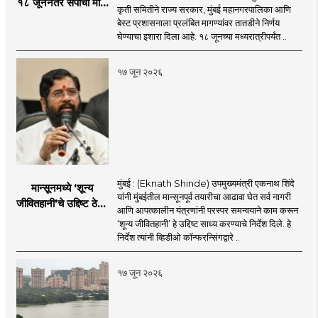
१८ जूननंतर संपाचा मोठा
कृती समितीने राज्य सरकार, मुंबई महानगरपालिका आणि
इशारा
बेस्ट प्रशासनाला प्रलंबित मागण्यांवर तातडीने निर्णय
घेण्याचा इशारा दिला आहे. १८ जूनच्या मध्यरात्रीपर्यंत ..
१७ जून २०२६
मुंबई : (Eknath Shinde) उपमुख्यमंत्री एकनाथ शिंदे
मान्सूनमध्ये ‘शून्य
यांनी मुंबईतील मान्सूनपूर्व तयारीचा आढावा घेत सर्व नागरी
जीवितहानी’चे उद्दिष्ट ठेवून
आणि आपत्कालीन यंत्रणांनी परस्पर समन्वयाने काम करून
सर्व यंत्रणांनी काम करावे
‘शून्य जीवितहानी’ हे उद्दिष्ट साध्य करण्याचे निर्देश दिले. हे
: उपमुख्यमंत्री एकनाथ
निर्देश त्यांनी व्हिडीओ कॉन्फरन्सिंगद्वारे ..
शिंदे
१७ जून २०२६