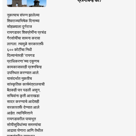
प्रश्नचिन्ह का?
नुकत्याच संपन्न झालेल्या
शिवराज्याभिषेक दिनाच्या
सोहळ्याला दुर्गराज
रायगडावर शिवप्रेमींना प्रचंड
गैरसोयींचा सामना करावा
लागला. त्यामुळे सरकारतर्फे
६०० कोटींचा निधी
दिल्यानंतरही ‘रायगड
प्राधिकरणा’च्या एकूणच
कामकाजावरही प्रश्नचिन्ह
उपस्थित करण्यात आले.
यासंदर्भात नुकतीच
सांस्कृतिक कार्यमंत्रालयाची
बैठकही पार पडली असून,
सचिवांना कृती आराखडा
सादर करण्याचे आदेशही
सरकारतर्फे देण्यात आले
आहेत. त्यानिमित्ताने
रायगडावरील पायाभूत
सोयीसुविधांच्या समस्यांचा
आढावा घेणारा आणि तेथील
प्रश्नांवरील समाधान