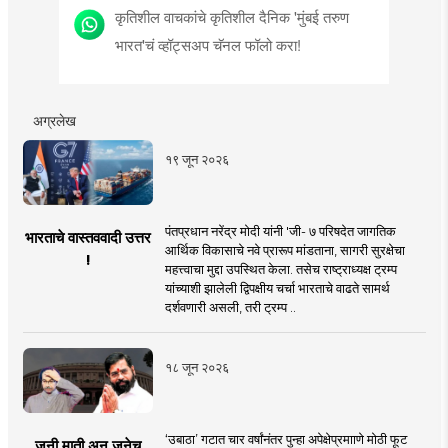
कृतिशील वाचकांचे कृतिशील दैनिक 'मुंबई तरुण
भारत'चं व्हॉट्सअप चॅनल फॉलो करा!
अग्रलेख
१९ जून २०२६
पंतप्रधान नरेंद्र मोदी यांनी 'जी- ७ परिषदेत जागतिक
भारताचे वास्तववादी उत्तर
आर्थिक विकासाचे नवे प्रारूप मांडताना, सागरी सुरक्षेचा
!
महत्त्वाचा मुद्दा उपस्थित केला. तसेच राष्ट्राध्यक्ष ट्रम्प
यांच्याशी झालेली द्विपक्षीय चर्चा भारताचे वाढते सामर्थ
दर्शवणारी असली, तरी ट्रम्प ..
१८ जून २०२६
‘उबाठा’ गटात चार वर्षांनंतर पुन्हा अपेक्षेप्रमााणे मोठी फूट
जुनी माती अन् जुनेच