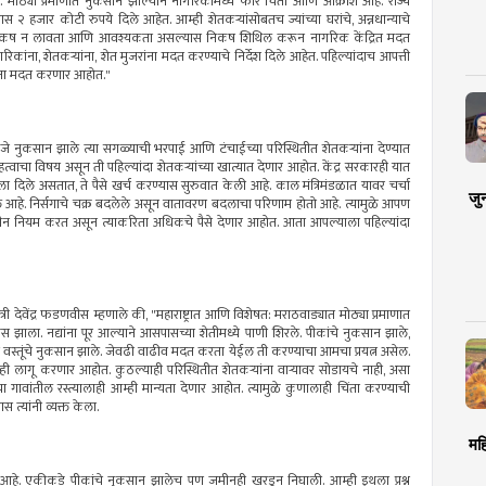
मोठ्या प्रमाणात नुकसान झाल्याने नागरिकांमध्ये फार चिंता आणि आक्रोश आहे. राज्य
 हजार कोटी रुपये दिले आहेत. आम्ही शेतकऱ्यांसोबतच ज्यांच्या घरांचे, अन्नधान्याचे
निकष न लावता आणि आवश्यकता असल्यास निकष शिथिल करून नागरिक केंद्रित मदत
ांना, शेतकऱ्यांना, शेत मुजरांना मदत करण्याचे निर्देश दिले आहेत. पहिल्यांदाच आपत्ती
्यांना मदत करणार आहोत."
जे नुकसान झाले त्या सगळ्याची भरपाई आणि टंचाईच्या परिस्थितीत शेतकऱ्यांना देण्यात
्वाचा विषय असून ती पहिल्यांदा शेतकऱ्यांच्या खात्यात देणार आहोत. केंद्र सरकारही यात
दिले असतात, ते पैसे खर्च करण्यास सुरुवात केली आहे. काल मंत्रिमंडळात यावर चर्चा
जु
िले आहे. निर्सगाचे चक्र बदलेले असून वातावरण बदलाचा परिणाम होतो आहे. त्यामुळे आपण
 नवीन नियम करत असून त्याकरिता अधिकचे पैसे देणार आहोत. आता आपल्याला पहिल्यांदा
त्री देवेंद्र फडणवीस म्हणाले की, "महाराष्ट्रात आणि विशेषत: मराठवाड्यात मोठ्या प्रमाणात
ऊस झाला. नद्यांना पूर आल्याने आसपासच्या शेतीमध्ये पाणी शिरले. पीकांचे नुकसान झाले,
ि वस्तूंचे नुकसान झाले. जेवढी वाढीव मदत करता येईल ती करण्याचा आमचा प्रयत्न असेल.
ही लागू करणार आहोत. कुठल्याही परिस्थितीत शेतकऱ्यांना वाऱ्यावर सोडायचे नाही, असा
 गावांतील रस्त्यालाही आम्ही मान्यता देणार आहोत. त्यामुळे कुणालाही चिंता करण्याची
त्यांनी व्यक्त केला.
मह
गेली आहे. एकीकडे पीकांचे नुकसान झालेच पण जमीनही खरडून निघाली. आम्ही इथला प्रश्न