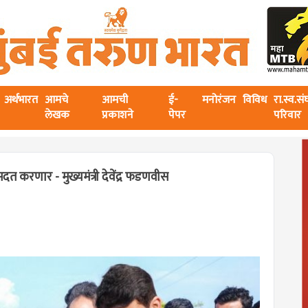
अर्थभारत
आमचे
आमची
ई-
मनोरंजन
विविध
रा.स्व.स
लेखक
प्रकाशने
पेपर
परिवार
 करणार - मुख्यमंत्री देवेंद्र फडणवीस