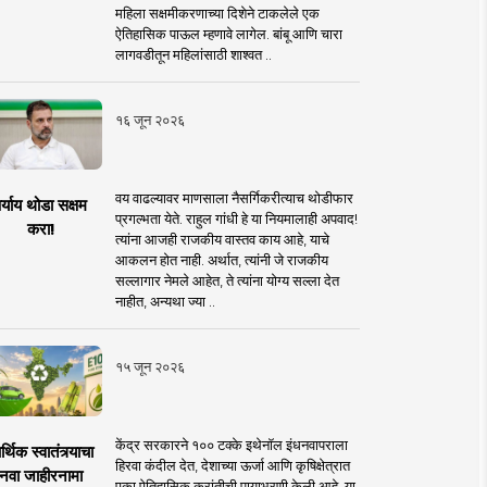
महिला सक्षमीकरणाच्या दिशेने टाकलेले एक
ऐतिहासिक पाऊल म्हणावे लागेल. बांबू आणि चारा
लागवडीतून महिलांसाठी शाश्वत ..
१६ जून २०२६
वय वाढल्यावर माणसाला नैसर्गिकरीत्याच थोडीफार
र्याय थोडा सक्षम
प्रगल्भता येते. राहुल गांधी हे या नियमालाही अपवाद!
करा!
त्यांना आजही राजकीय वास्तव काय आहे, याचे
आकलन होत नाही. अर्थात, त्यांनी जे राजकीय
सल्लागार नेमले आहेत, ते त्यांना योग्य सल्ला देत
नाहीत, अन्यथा ज्या ..
१५ जून २०२६
केंद्र सरकारने १०० टक्के इथेनॉल इंधनवापराला
्थिक स्वातंत्र्याचा
हिरवा कंदील देत, देशाच्या ऊर्जा आणि कृषिक्षेत्रात
नवा जाहीरनामा
एका ऐतिहासिक क्रांतीची पायाभरणी केली आहे. या