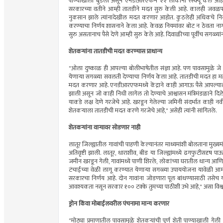
पाण्याखाली बुडली असून एनडीआरएफने २२ लोकांना रेस्क्यू केले आहे. 
सरकारच्या वतीने आम्ही तातडीने मदत सुरु केली आहे. कालही जवळपास २
नुकसान झाले त्यांनादेखील मदत करणार आहोत. कुठलेही अधिकचे 
करण्याचा निर्णय शासनाने केला आहे. केवळ नियमांवर बोट न ठेवता नागरिक
सुरु असतानाच पैसे देणे आम्ही सुरु केले आहे. दिवाळीच्या पूर्वीच सगळ
शेतकऱ्यांना तातडीची मदत करण्यास प्राधान्य
"ओला दुष्काळ ही आपल्या बोलीभाषेतील संज्ञा आहे. पण पावसामुळे जे 
येणाऱ्या सगळ्या सवलती देण्याचा निर्णय केला आहे. तातडीची मदत हा महत
मदत करणार आहे. एनडीआरएफमध्ये केंद्राने काही आगाऊ पैसे आपल्याला 
झाली असून जो काही निधी लागेल तो देण्याचे आश्वासन मंत्रिमंडळाने द
याकडे लक्ष देणे गरजेचे आहे. खरडून गेलेल्या जमिनी संदर्भात काही
शेतकऱ्याला तातडीची मदत करणे गरजेचे आहे," असेही त्यांनी सांगितले.
शेतकऱ्यांना वाऱ्यावर सोडणार नाही
लातूर जिल्ह्यातील गावांची पाहणी केल्यानंतर माध्यमांशी बोलताना मुख्यमं
अतिवृष्टी झाली. लातूर, धाराशीव, बीड या जिल्ह्यांमध्ये ढगफुटीसदृष पा
जमीन खरडून गेली, गावांमध्ये पाणी शिरले, लोकांच्या घरातील धान्य आण
टंचाईच्या वेळी लागू करण्यात येणाऱ्या सगळ्या उपाययोजना यावेळी आम्
सरकारचा निर्णय आहे. दोन गावांना जोडणारा पूल बांधण्यासाठी तसेच या
आवश्यकता नसून सरकार १०० टक्के तुमच्या पाठीशी उभे आहे," असा विश्वास 
ड्रोन किंवा मोबाईलवरील पंचनामा मान्य करणार
"मोठ्या प्रमाणातील पावसामुळे शेतकऱ्यांची पूर्ण शेती पाण्याखाली 