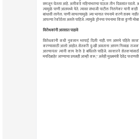
समजून घेतला आहे. अलीकडे महिनाभराचा पाऊस तीन दिवसांत पडतो. अशावे
त्यामुळे पाणी आतमध्ये येते. त्यावर संभाजी पाटील निलंगेकर यांनी का
बांधावी लागेल. पाणी साचल्यामुळे ज्या भागात पंचनामे करणे शक्य नाहीत
आपल्या रेकॉर्डला असले पाहिजे. त्यामुळे ड्रोनचा पंचनामा किंवा कुणी मो
विरोधकांनी आरशात पाहावे
विरोधकांनी कधी नुकसान भरपाई दिली नाही. पण आमचे पहिले सरकार आ
करण्यासाठी आलो आहोत. शेतकरी दु:खी असताना आपण निव्वळ राजकारण क
आल्यानंतर त्यांनी काय केले हे बघितले पाहिजे. सरकारने शेतकऱ्यांसा
मर्यादेबाहेर जाण्याचा प्रयत्नही आम्ही करू," असेही मुख्यमंत्री देवेंद्र फडणव