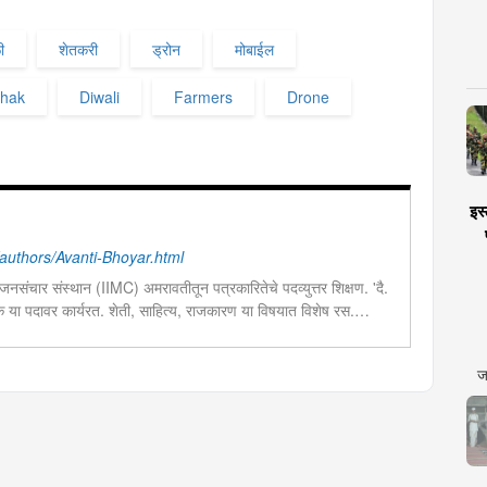
ी
शेतकरी
ड्रोन
मोबाईल
shak
Diwali
Farmers
Drone
इस्
uthors/Avanti-Bhoyar.html
नसंचार संस्थान (IIMC) अमरावतीतून पत्रकारितेचे पदव्युत्तर शिक्षण. 'दै.
दक या पदावर कार्यरत. शेती, साहित्य, राजकारण या विषयात विशेष रस.
चा छंद....
ज