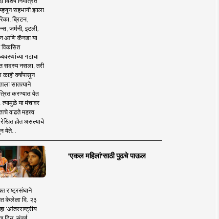
 विशेष निमंत्रित
 म्हणून सहभागी झाला.
िका, ब्रिटन,
न्स, जर्मनी, इटली,
न आणि कॅनडा या
 विकसित
व्यवस्थांच्या गटाचा
त सदस्य नसला, तरी
या काही वर्षांपासून
ताला सातत्याने
त्रित करण्यात येत
 त्यामुळे या मंचावर
ाचे वाढते महत्त्व
रेखित होत असल्याचे
न येते...
'एकल महिलां'साठी पुढचे पाऊल
क्त राष्ट्रसंघाने
ित केलेला दि. २३
हा 'आंतरराष्ट्रीय
ा दिन' संपूर्ण