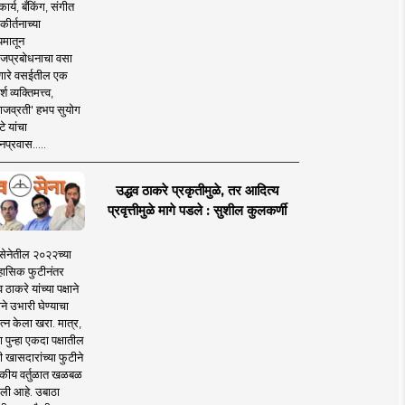
ार्य, बँकिंग, संगीत
कीर्तनाच्या
यमातून
जप्रबोधनाचा वसा
ारे वसईतील एक
श व्यक्तिमत्त्व,
ाजव्रती' हभप सुयोग
े यांचा
प्रवास.....
उद्धव ठाकरे प्रकृतीमुळे, तर आदित्य
प्रवृत्तीमुळे मागे पडले : सुशील कुलकर्णी
सेनेतील २०२२च्या
हासिक फुटीनंतर
व ठाकरे यांच्या पक्षाने
ाने उभारी घेण्याचा
त्न केला खरा. मात्र,
पुन्हा एकदा पक्षातील
 खासदारांच्या फुटीने
कीय वर्तुळात खळबळ
ली आहे. उबाठा