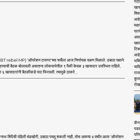
गटा
खास
शिव
आहे
महार
प्रा
असले
पक्
टिक
आहे
 rebel MP) 'ऑपरेशन टायगर'च्या चर्चेला आज निर्णायक वळण मिळाले. उबाठा पक्षाने
भवि
त्त्वाची बैठक बोलावली असताना लोकसभेतील ९ पैकी केवळ ३ खासदार उपस्थित राहिले,
याव
ा ६ खासदारांनी बैठकीकडे पाठ फिरवली. त्यामुळे ठाकरे ..
राज
कुलक
रोख
कॅनड
पडल
परिष
थ शिंदेंची पहिली बंडखोरी, उबाठा पचवू शकली नाही, तोच अवघ्या ४ वर्षांत आता 'ऑपरेशन