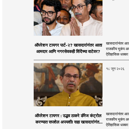
खासदारांनंतर आत
ऑपरेशन टायगर पार्ट-२? खासदारांनंतर आता
राजकीय भूकंप अखे
आमदार आणि नगरसेवकही शिंदेंच्या वाटेवर?
ऐतिहासिक धक्का 
१८ जून २०२६
खासदारांनंतर आत
ऑपरेशन टायगर : उद्धव ठाकरे डॅमेज कंट्रोल
राजकीय भूकंप अखे
करण्यात सपशेल अपयशी! सहा खासदारांनंतर
ऐतिहासिक धक्का 
आमदारांसह नगरसेवकही शिंदेंकडे जाण्याच्या