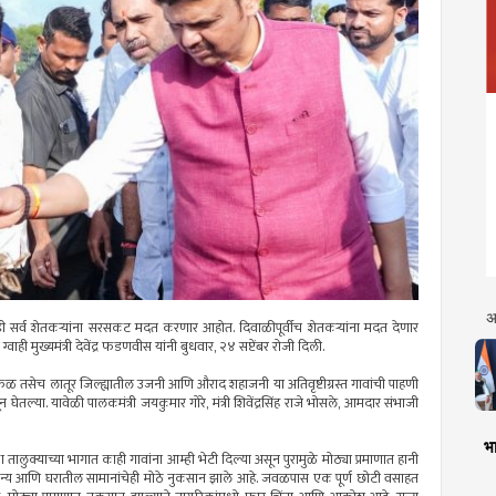
अ
सर्व शेतकऱ्यांना सरसकट मदत करणार आहोत. दिवाळीपूर्वीच शेतकऱ्यांना मदत देणार
ग्वाही मुख्यमंत्री देवेंद्र फडणवीस यांनी बुधवार, २४ सप्टेंबर रोजी दिली.
ारफळ तसेच लातूर जिल्ह्यातील उजनी आणि औराद शहाजनी या अतिवृष्टीग्रस्त गावांची पाहणी
 घेतल्या. यावेळी पालकमंत्री जयकुमार गोरे, मंत्री शिवेंद्रसिंह राजे भोसले, आमदार संभाजी
भा
ा तालुक्याच्या भागात काही गावांना आम्ही भेटी दिल्या असून पुरामुळे मोठ्या प्रमाणात हानी
्नधान्य आणि घरातील सामानांचेही मोठे नुकसान झाले आहे. जवळपास एक पूर्ण छोटी वसाहत