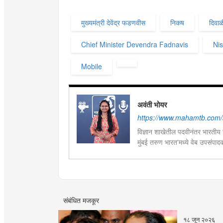
मुख्यमंत्री देवेंद्र फडणवीस
निकष
दिवाळ
Chief Minister Devendra Fadnavis
Ni
Mobile
अवंती भोयर
https://www.mahamtb.com/a
विज्ञान शाखेतील पदवीनंतर भारतीय ज
मुंबई तरुण भारत'मध्ये वेब उपसंपा
हस्तकला, संगीत आणि कविता लेखना
संबंधित मजकूर
१८ जून २०२६