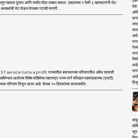
एकदा
मातून पक्षाला दुसरा आणि सर्वात मोठा धक्का बसला. उबाठाच्या ९ पैकी ६ खासदारांनी थेट
देश
ध्यक्षांची भेट घेऊन वेगळ्या गटाची मागणी ..
अमेर
फ्रा
जपा
सात
अर्थ
भार
गेल्
भार
निमं
आहे.
भारत
T service turns a profit राज्यातील बसस्थानक परिसरातील अवैध प्रवासी
अधो
बविण्यात आलेल्या विशेष मोहिमेचा महाराष्ट्र राज्य मार्ग परिवहन महामंडळाच्या (एसटी)
दिसू
ात्मक परिणाम दिसून आला आहे. केवळ १५ दिवसांच्या कालावधीत ..
संयु
घोष
जून 
विधव