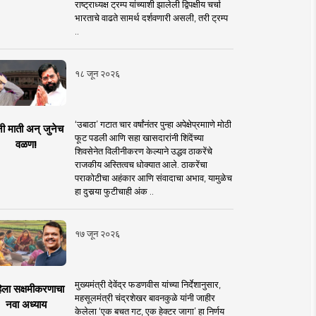
राष्ट्राध्यक्ष ट्रम्प यांच्याशी झालेली द्विपक्षीय चर्चा
भारताचे वाढते सामर्थ दर्शवणारी असली, तरी ट्रम्प
..
१८ जून २०२६
‘उबाठा’ गटात चार वर्षांनंतर पुन्हा अपेक्षेप्रमााणे मोठी
नी माती अन् जुनेच
फूट पडली आणि सहा खासदारांनी शिंदेंच्या
वळण!
शिवसेनेत विलीनीकरण केल्याने उद्धव ठाकरेंचे
राजकीय अस्तित्वच धोक्यात आले. ठाकरेंचा
पराकोटीचा अहंकार आणि संवादाचा अभाव, यामुळेच
हा दुसर्‍या फुटीचाही अंक ..
१७ जून २०२६
मुख्यमंत्री देवेंद्र फडणवीस यांच्या निर्देशानुसार,
िला सक्षमीकरणाचा
महसूलमंत्री चंद्रशेखर बावनकुळे यांनी जाहीर
नवा अध्याय
केलेला ‘एक बचत गट, एक हेक्टर जागा’ हा निर्णय