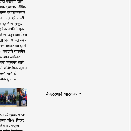
तील नऊपैकी सहा
दार एकनाथ शिंदेंच्या
सेनेत प्रवेश करणार
त. मात्र, एकेकाळी
ाष्ट्रातील प्रमुख
देशिक पक्षांपैकी एक
ल्या उद्धव ठाकरेंच्या
षाला आता आपले स्थान
वणे अवघड का झाले
? उबाठाचे राजकीय
ष्य काय असेल?
िषयी पत्रकार आणि
कीय विश्लेषक सुशील
र्णी यांची ही
ठोक मुलाखत..
केंद्रस्थानी भारत का ?
ामध्ये नुकत्याच पार
ेल्या 'जी-७' शिखर
देत भारत पुन्हा