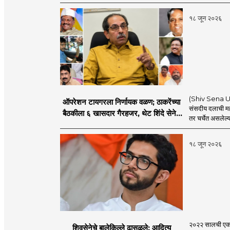
चर्चा सुरू
१८ जून २०२६
(Shiv Sena UBT
ऑपरेशन टायगरला निर्णायक वळण; ठाकरेंच्या
संसदीय दलाची मह
बैठकीला ६ खासदार गैरहजर, थेट शिंदे सेनेत
तर चर्चेत असलेल्य
विलीन होण्याचा प्रस्ताव?
१८ जून २०२६
२०२२ सालची एकना
शिवसेनेचे बालेकिल्ले ढासळले; आदित्य