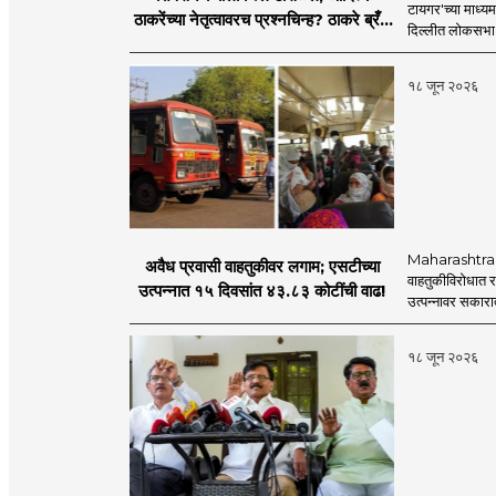
टायगर'च्या माध्य
ठाकरेंच्या नेतृत्वावरच प्रश्नचिन्ह? ठाकरे ब्रँड
दिल्लीत लोकसभा अ
नेमका कुठे चुकला?
१८ जून २०२६
Maharashtra S
अवैध प्रवासी वाहतुकीवर लगाम; एसटीच्या
वाहतुकीविरोधात रा
उत्पन्नात १५ दिवसांत ४३.८३ कोटींची वाढ!
उत्पन्नावर सकार
१८ जून २०२६