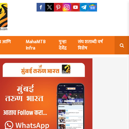
ंघ आणि
MahaMTB
पुन्हा
संघ शताब्दी वर्ष
Infra
देवेंद्र
विशेष