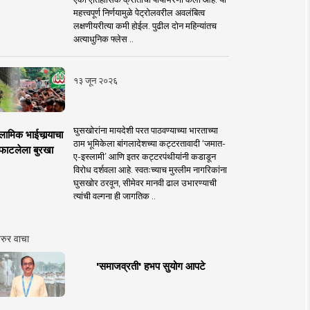
महत्त्वपूर्ण निर्णयामुळे पेट्रोलवरील अवलंबित्व
लक्षणीयरीत्या कमी होईल. पुढील दोन महिन्यांतच
अत्याधुनिक फ्लेस ..
१३ जून २०२६
घुसखोरांना मायदेशी परत पाठवण्याच्या भारताच्या
लामिक भाईचार्‍याचा
ठाम भूमिकेला बांगलादेशच्या कट्टरतावादी ‘जमात-
फाटलेला बुरखा
ए-इस्लामी’ आणि इतर कट्टरपंथीयांनी कडाडून
विरोध दर्शवला आहे. स्वतःच्याच मुस्लीम नागरिकांना
घुसखोर ठरवून, सीमेवर मानवी ढाल उभारण्याची
त्यांची वल्गना ही जागतिक ..
रुर वाचा
'समाजव्रती' हभप सुयोग आपटे