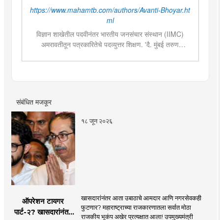
https://www.mahamtb.com/authors/Avanti-Bhoyar.ht
ml
विज्ञान शाखेतील पदवीनंतर भारतीय जनसंचार संस्थान (IIMC)
अमरावतीतून पत्रकारितेचे पदव्युत्तर शिक्षण. 'दै. मुंबई तरुण
भारत'मध्ये वेब उपसंपादक या पदावर कार्यरत. शेती, साहित्य,
राजकारण या विषयात विशेष रस. हस्तकला, संगीत आणि कविता
लेखनाचा छंद....
संबंधित मजकूर
१८ जून २०२६
खासदारांनंतर आता उबाठाचे आमदार आणि नगरसेवकही
ऑपरेशन टायगर
फुटणार? महाराष्ट्राच्या राजकारणातला सर्वात मोठा
पार्ट-२? खासदारांनंतर
राजकीय भूकंप अखेर प्रत्यक्षात आला! उपमुख्यमंत्री