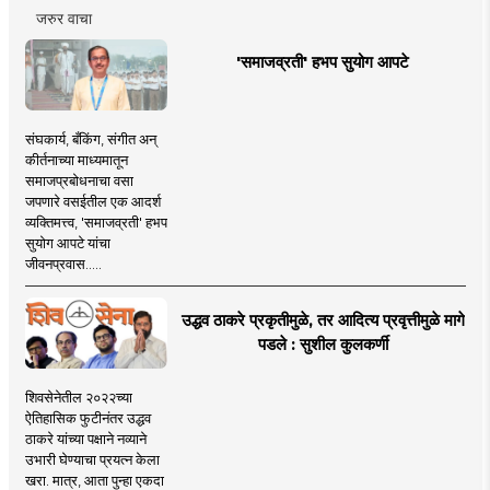
जरुर वाचा
'समाजव्रती' हभप सुयोग आपटे
संघकार्य, बँकिंग, संगीत अन्
कीर्तनाच्या माध्यमातून
समाजप्रबोधनाचा वसा
जपणारे वसईतील एक आदर्श
व्यक्तिमत्त्व, 'समाजव्रती' हभप
सुयोग आपटे यांचा
जीवनप्रवास.....
उद्धव ठाकरे प्रकृतीमुळे, तर आदित्य प्रवृत्तीमुळे मागे
पडले : सुशील कुलकर्णी
शिवसेनेतील २०२२च्या
ऐतिहासिक फुटीनंतर उद्धव
ठाकरे यांच्या पक्षाने नव्याने
उभारी घेण्याचा प्रयत्न केला
खरा. मात्र, आता पुन्हा एकदा