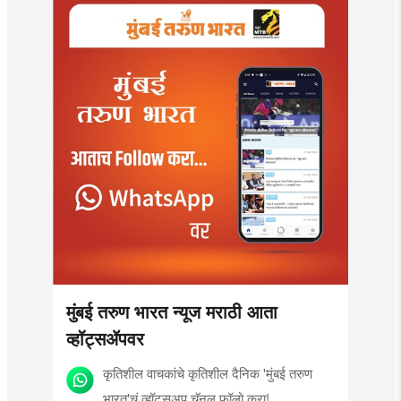
मुंबई तरुण भारत न्यूज मराठी आता
व्हॉट्सॲपवर
कृतिशील वाचकांचे कृतिशील दैनिक 'मुंबई तरुण
भारत'चं व्हॉट्सअप चॅनल फॉलो करा!