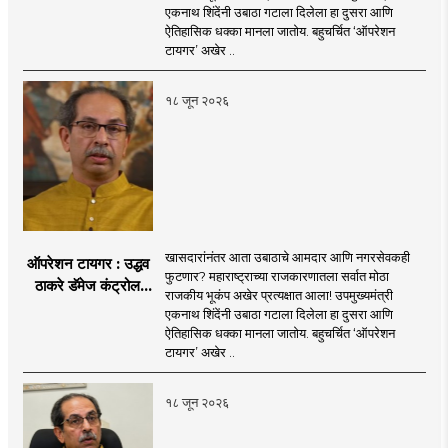
आता आमदार आणि
एकनाथ शिंदेंनी उबाठा गटाला दिलेला हा दुसरा आणि
नगरसेवकही शिंदेंच्या
ऐतिहासिक धक्का मानला जातोय. बहुचर्चित ‘ऑपरेशन
वाटेवर?
टायगर’ अखेर ..
१८ जून २०२६
खासदारांनंतर आता उबाठाचे आमदार आणि नगरसेवकही
ऑपरेशन टायगर : उद्धव
फुटणार? महाराष्ट्राच्या राजकारणातला सर्वात मोठा
ठाकरे डॅमेज कंट्रोल
राजकीय भूकंप अखेर प्रत्यक्षात आला! उपमुख्यमंत्री
करण्यात सपशेल अपयशी!
एकनाथ शिंदेंनी उबाठा गटाला दिलेला हा दुसरा आणि
सहा खासदारांनंतर
ऐतिहासिक धक्का मानला जातोय. बहुचर्चित ‘ऑपरेशन
आमदारांसह नगरसेवकही
टायगर’ अखेर ..
शिंदेंकडे जाण्याच्या चर्चा
सुरू
१८ जून २०२६