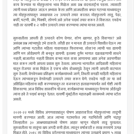
काय केल्यास या मोहफुलांना भाव मिळेल असा प्रश्न वंदनाताईंना पडला. त्यासाठी
त्यांनी मध्य प्रदेशात जाऊन अभ्यास केला आणि आजघडीला बचत गटाच्या माध्यमातून
त्या मोहफुलांपासून जवळपास २४ उत्पादने तयार करतात. मोहफुलाचे लाडू, पेढा,
बर्फी, चटणी, जॅम, चिक्की, लोणचे असे अनेक पदार्थ तयार करून ते विकतात. एवढेच
नाही तर दरवर्षी १-२ नवीन उत्पादने तयार करण्याचा त्यांचा मानस असतो.
सुरुवातीला आपली ही उत्पादने कोण घेणार, कोण खाणार, कुठे विकणार? असे
असंख्य प्रश्न त्यांच्यापुढे उभे ठाकले. तरीही हार न मानता ही उत्पादने पिशवीत घेऊन त्या
आणि त्यांच्या गटातील महिला गावागावात फिरायच्या. लोकांना त्यांची चव द्यायची
आणि मग ऑर्डप्रमाणे ती बनवून द्यायची. इतक्या दुर्गम भागात दळवळणाची साधने
नव्हती, बाजारपेठ नव्हती शिवाय कच्चा माल कसा आणायचा अशा अनेक अडचणींवर
मात करून त्यांनी आपला प्रवास सुरु ठेवला. आपल्या भागातील आदिवासी महिलांना
यातून रोजगार कसा मिळेल हे एकच ध्येय डोळ्यापुढे ठेवून त्यांनी आपली वाटचाल
सुरु ठेवली. वेगवेगळ्या प्रशिक्षण कार्यक्रमांमध्ये जाणे, तिथली सगळी माहिती महिलांना
देऊन त्यांच्याकडून वेगवेगळी उत्पादने तयार करून घेणे. एवढेच नाही तर या सर्व
अशिक्षित महिलांना सही करण्यापासून तर वजनकाटा हाताळण्यापर्यंत सर्व गोष्टी त्यांनी
शिकवल्या. आज विविध शासकीय योजना, कार्यक्रमांच्या माध्यमातून येणाऱ्या ऑर्डरद्वारे
त्यांना हवे ते पदार्थ बनवून देतात. दरवर्षी मुंबईतील महालक्ष्मी सरसमध्ये त्यांचा स्टॉल
असतो.
२०२१-२२ मध्ये विविध अंगणवाड्यांतून पोषण आहाराकरिता मोहफुलांच्या लाडूंची
मागणी करण्यात आली. आज त्यांच्या गटामार्फत त्या गडचिरोली आणि चंद्रपूर
जिल्हातील ३० आश्रमशाळांमध्ये पोषण आहार म्हणून मोहाचे लाडू पुरवतात.
सुरुवातीला या लाडूंचा खप अगदी कमी होता. त्यातून वर्षाकाठी १ लाख रुपयांचे उत्पन्न
मिळत होते. २०१८ ला विविध स्टॉल्सच्या माध्यमातून त्यांच्या उत्पन्नाचे प्रमाण ५ लाख