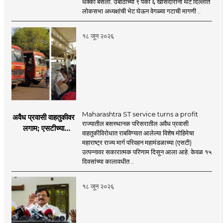
धक्का बसला. उबाठाच्या ९ पैकी ६ खासदारांनी थेट दिल्लीत
प्रश्नचिन्ह? ठाकरे ब्रँड
लोकसभा अध्यक्षांची भेट घेऊन वेगळ्या गटाची मागणी ..
नेमका कुठे चुकला?
१८ जून २०२६
Maharashtra ST service turns a profit
अवैध प्रवासी वाहतुकीवर
राज्यातील बसस्थानक परिसरातील अवैध प्रवासी
लगाम; एसटीच्या
वाहतुकीविरोधात राबविण्यात आलेल्या विशेष मोहिमेचा
उत्पन्नात १५ दिवसांत
महाराष्ट्र राज्य मार्ग परिवहन महामंडळाच्या (एसटी)
४३.८३ कोटींची वाढ!
उत्पन्नावर सकारात्मक परिणाम दिसून आला आहे. केवळ १५
दिवसांच्या कालावधीत ..
१८ जून २०२६