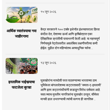
१५ जून २०२६
केंद्र सरकारने १०० टक्के इथेनॉल इंधनवापराला हिरवा
आर्थिक स्वातंत्र्याचा नवा
कंदील देत, देशाच्या ऊर्जा आणि कृषिक्षेत्रात एका
जाहीरनामा
ऐतिहासिक क्रांतीची पायाभरणी केली आहे. या महत्त्वपूर्ण
निर्णयामुळे पेट्रोलवरील अवलंबित्व लक्षणीयरीत्या कमी
होईल. पुढील दोन महिन्यांतच अत्याधुनिक फ्लेस ..
१३ जून २०२६
घुसखोरांना मायदेशी परत पाठवण्याच्या भारताच्या ठाम
इस्लामिक भाईचार्‍याचा
भूमिकेला बांगलादेशच्या कट्टरतावादी ‘जमात-ए-इस्लामी’
फाटलेला बुरखा
आणि इतर कट्टरपंथीयांनी कडाडून विरोध दर्शवला आहे.
स्वतःच्याच मुस्लीम नागरिकांना घुसखोर ठरवून, सीमेवर
मानवी ढाल उभारण्याची त्यांची वल्गना ही जागतिक ..