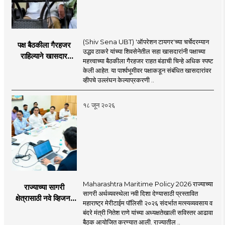
(Shiv Sena UBT) 'ऑपरेशन टायगर'च्या चर्चेदरम्यान
पक्ष बैठकीला गैरहजर
उद्धव ठाकरे यांच्या शिवसेनेतील सहा खासदारांनी पक्षाच्या
राहिल्याने खासदार
महत्त्वाच्या बैठकीला गैरहजर राहत बंडाची चिन्हे अधिक स्पष्ट
अपात्र ठरू शकतात का?
केली आहेत. या पार्श्वभूमीवर पक्षाकडून संबंधित खासदारांवर
व्हीप आणि कायदा नेमकं
व्हीपचे उल्लंघन केल्याप्रकरणी ..
काय सांगतो?
१८ जून २०२६
Maharashtra Maritime Policy 2026 राज्याच्या
राज्याच्या सागरी
सागरी अर्थव्यवस्थेला नवी दिशा देण्यासाठी प्रस्तावित
क्षेत्रासाठी नवे व्हिजन;
महाराष्ट्र मेरीटाईम पॉलिसी २०२६ संदर्भात मत्स्यव्यवसाय व
'महाराष्ट्र मेरीटाईम
बंदरे मंत्री नितेश राणे यांच्या अध्यक्षतेखाली सविस्तर आढावा
पॉलिसी २०२६'चा
बैठक आयोजित करण्यात आली. राज्यातील ..