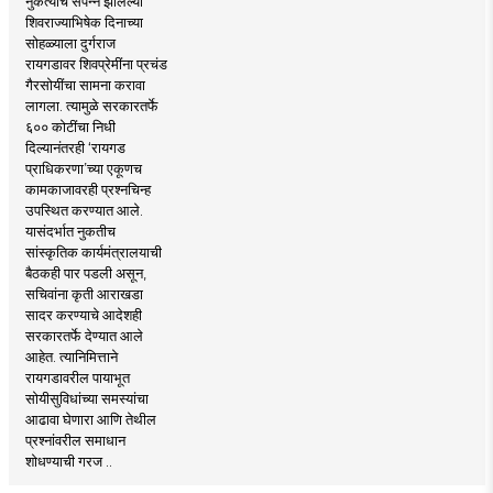
नुकत्याच संपन्न झालेल्या
शिवराज्याभिषेक दिनाच्या
सोहळ्याला दुर्गराज
रायगडावर शिवप्रेमींना प्रचंड
गैरसोयींचा सामना करावा
लागला. त्यामुळे सरकारतर्फे
६०० कोटींचा निधी
दिल्यानंतरही ‘रायगड
प्राधिकरणा’च्या एकूणच
कामकाजावरही प्रश्नचिन्ह
उपस्थित करण्यात आले.
यासंदर्भात नुकतीच
सांस्कृतिक कार्यमंत्रालयाची
बैठकही पार पडली असून,
सचिवांना कृती आराखडा
सादर करण्याचे आदेशही
सरकारतर्फे देण्यात आले
आहेत. त्यानिमित्ताने
रायगडावरील पायाभूत
सोयीसुविधांच्या समस्यांचा
आढावा घेणारा आणि तेथील
प्रश्नांवरील समाधान
शोधण्याची गरज ..