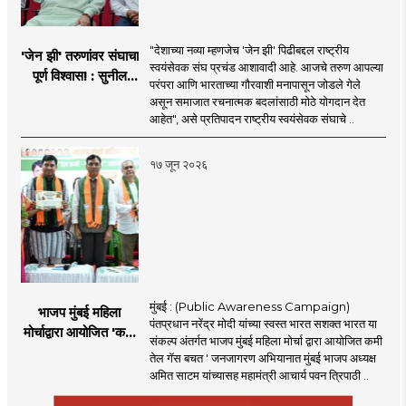
"देशाच्या नव्या म्हणजेच 'जेन झी' पिढीबद्दल राष्ट्रीय
'जेन झी' तरुणांवर संघाचा
स्वयंसेवक संघ प्रचंड आशावादी आहे. आजचे तरुण आपल्या
पूर्ण विश्वास! : सुनील
परंपरा आणि भारताच्या गौरवाशी मनापासून जोडले गेले
आंबेकर
असून समाजात रचनात्मक बदलांसाठी मोठे योगदान देत
आहेत", असे प्रतिपादन राष्ट्रीय स्वयंसेवक संघाचे ..
१७ जून २०२६
मुंबई : (Public Awareness Campaign)
भाजप मुंबई महिला
पंतप्रधान नरेंद्र मोदी यांच्या स्वस्त भारत सशक्त भारत या
मोर्चाद्वारा आयोजित 'कमी
संकल्प अंतर्गत भाजप मुंबई महिला मोर्चा द्वारा आयोजित कमी
तेल गॅस बचत ' उपक्रम
तेल गॅस बचत ' जनजागरण अभियानात मुंबई भाजप अध्यक्ष
अमित साटम यांच्यासह महामंत्री आचार्य पवन त्रिपाठी ..