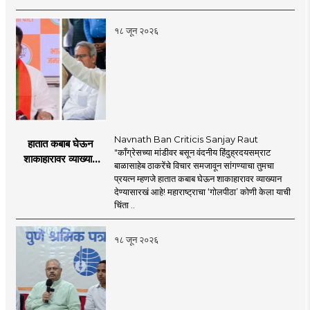
प्रस्ताव
१८ जून २०२६
Navnath Ban Criticis Sanjay Raut
हातात कबाब घेऊन
"काँग्रेसच्या मांडीवर बसून वंदनीय हिंदुह्रदयसम्राट
शाकाहारावर व्याख्यान
बाळासाहेब ठाकरेंचे विचार समजावून सांगण्याचा तुमचा
देण्यासारखा राऊत यांचा
प्रयत्न म्हणजे हातात कबाब घेऊन शाकाहारावर व्याख्यान
प्रयत्न - नवनाथ बन
देण्यासारखं आहे! महाराष्ट्राचा ‘गोलपीठा’ कोणी केला याची
चिंता ..
१८ जून २०२६