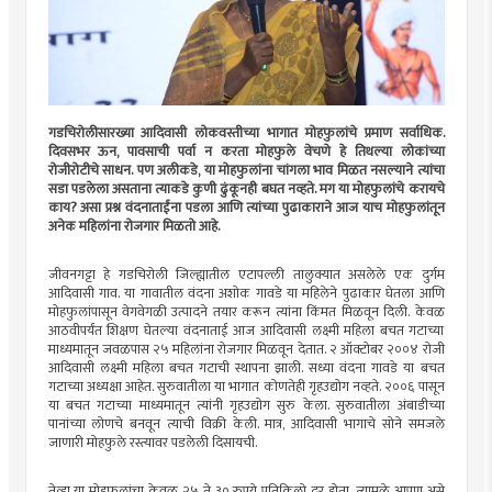
गडचिरोलीसारख्या आदिवासी लोकवस्तीच्या भागात मोहफुलांचे प्रमाण सर्वाधिक.
दिवसभर ऊन, पावसाची पर्वा न करता मोहफुले वेचणे हे तिथल्या लोकांच्या
रोजीरोटीचे साधन. पण अलीकडे, या मोहफुलांना चांगला भाव मिळत नसल्याने त्यांचा
सडा पडलेला असताना त्याकडे कुणी ढुंकूनही बघत नव्हते. मग या मोहफुलांचे करायचे
काय? असा प्रश्न वंदनाताईंना पडला आणि त्यांच्या पुढाकाराने आज याच मोहफुलांतून
अनेक महिलांना रोजगार मिळतो आहे.
जीवनगट्टा हे गडचिरोली जिल्ह्यातील एटापल्ली तालुक्यात असलेले एक दुर्गम
आदिवासी गाव. या गावातील वंदना अशोक गावडे या महिलेने पुढाकार घेतला आणि
मोहफुलांपासून वेगवेगळी उत्पादने तयार करून त्यांना किंमत मिळवून दिली. केवळ
आठवीपर्यंत शिक्षण घेतल्या वंदनाताई आज आदिवासी लक्ष्मी महिला बचत गटाच्या
माध्यमातून जवळपास २५ महिलांना रोजगार मिळवून देतात. २ ऑक्टोबर २००४ रोजी
आदिवासी लक्ष्मी महिला बचत गटाची स्थापना झाली. सध्या वंदना गावडे या बचत
गटाच्या अध्यक्षा आहेत. सुरुवातीला या भागात कोणतेही गृहउद्योग नव्हते. २००६ पासून
या बचत गटाच्या माध्यमातून त्यांनी गृहउद्योग सुरु केला. सुरुवातीला अंबाडीच्या
पानांच्या लोणचे बनवून त्याची विक्री केली. मात्र, आदिवासी भागाचे सोने समजले
जाणारी मोहफुले रस्त्यावर पडलेली दिसायची.
तेव्हा या मोहफुलांचा केवळ २५ ते ३० रुपये प्रतिकिलो दर होता. त्यामुळे आपण असे