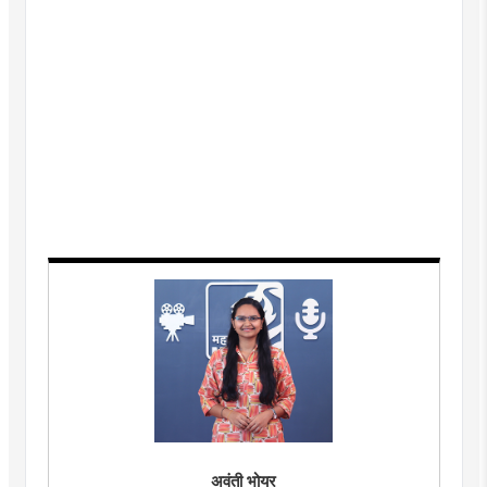
अवंती भोयर