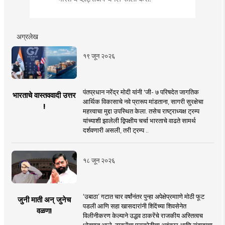
अग्रलेख
१९ जून २०२६
पंतप्रधान नरेंद्र मोदी यांनी 'जी- ७ परिषदेत जागतिक
भारताचे वास्तववादी उत्तर
आर्थिक विकासाचे नवे प्रारूप मांडताना, सागरी सुरक्षेचा
!
महत्त्वाचा मुद्दा उपस्थित केला. तसेच राष्ट्राध्यक्ष ट्रम्प
यांच्याशी झालेली द्विपक्षीय चर्चा भारताचे वाढते सामर्थ
दर्शवणारी असली, तरी ट्रम्प ..
१८ जून २०२६
‘उबाठा’ गटात चार वर्षांनंतर पुन्हा अपेक्षेप्रमााणे मोठी फूट
जुनी माती अन् जुनेच
पडली आणि सहा खासदारांनी शिंदेंच्या शिवसेनेत
वळण!
विलीनीकरण केल्याने उद्धव ठाकरेंचे राजकीय अस्तित्वच
धोक्यात आले. ठाकरेंचा पराकोटीचा अहंकार आणि संवादाचा