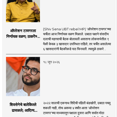
(Shiv Sena UBT rebel MP) 'ऑपरेशन टायगर'च्या
ऑपरेशन टायगरला
चर्चेला आज निर्णायक वळण मिळाले. उबाठा पक्षाने संसदीय
निर्णायक वळण; ठाकरेंच्या
दलाची महत्त्वाची बैठक बोलावली असताना लोकसभेतील ९
बैठकीला ६ खासदार
पैकी केवळ ३ खासदार उपस्थित राहिले, तर चर्चेत असलेल्या
गैरहजर, थेट शिंदे सेनेत
६ खासदारांनी बैठकीकडे पाठ फिरवली. त्यामुळे ठाकरे ..
विलीन होण्याचा प्रस्ताव?
१८ जून २०२६
२०२२ सालची एकनाथ शिंदेंची पहिली बंडखोरी, उबाठा पचवू
शिवसेनेचे बालेकिल्ले
शकली नाही, तोच अवघ्या ४ वर्षांत आता 'ऑपरेशन
ढासळले; आदित्य
टायगर'च्या माध्यमातून पक्षाला दुसरा आणि सर्वात मोठा
ठाकरेंच्या नेतृत्वावरच