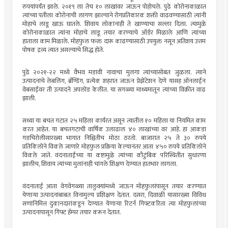
रुपयांपर्यंत झाले. २०१९ ला तेच १० लाखांवर जाऊन पोहोचले. पुढे कोरोनाकाळात
त्यांच्या पतीला कोरोनाची लागण झाल्याने रोगप्रतिकारक शक्ती वाढवण्यासाठी त्यांनी
मोहाचे लाडू खाऊ घातले. शिवाय लोकांनाही ते खाण्याचा सल्ला दिला. त्यामुळे
कोरोनाकाळात त्यांना मोहाचे लाडू तयार करण्याचे ऑर्डर मिळाले आणि त्यांच्या
हाताला काम मिळाले. मोहफुल फक्त दारू काढण्यासाठी उपयुक्त नसून अतिशय उत्तम
पोषक द्रव्य त्यात असल्याचे सिद्ध होते.
पुढे २०२१-२२ मध्ये वैभव मडावी नावाचा मुलगा त्यांच्यासोबत जुळला. त्याने
उत्पादनांचे लेबलिंग, ब्रॅण्डिंग, प्रत्येक शहरात जाऊन प्रेझेंटेशन देणे यासह ऑनलाईन
वेबसाईवर ती उत्पादने अपलोड केलीत. या सगळ्या माध्यमातून त्यांच्या विक्रीत वाढ
झाली.
सध्या या बचत गटात २५ महिला कार्यरत असून त्यातील १० महिला या नियमित काम
करत आहेत. या बचतगटाची वार्षिक उलाढाल ४० लाखांच्या वर आहे. हा आकडा
गडचिरोलीसारख्या भागात निश्चितीच मोठा ठरतो. बाजारात २५ ते ३० रुपये
प्रतिकिलोने विकले जाणारे मोहफुल प्रक्रिया केल्यानंतर आता ४५० रुपये प्रतिकिलोने
विकले जाते. वंदनाताईंच्या या कष्टामुळे त्यांच्या कौटुंबिक परिस्थितीत सुधारणा
झालीच, शिवाय त्यांच्या मुलांनाही चांगले शिक्षण देण्यात हातभार लागला.
वंदनाताई आता वेगवेगळ्या तालुक्यांमध्ये जाऊन मोहफुलांपासून तयार करण्यात
येणाऱ्या उत्पादनांबाबत विनामुल्य प्रशिक्षण देतात. दसरा, दिवाळी यासारख्या विविध
सणांनिमित्त दुकानदारांकडून देण्यात येणाऱ्या रिटर्न गिफ्टकरिता त्या मोहफुलांच्या
उत्पादनापासून गिफ्ट हॅम्पर तयार करून देतात.