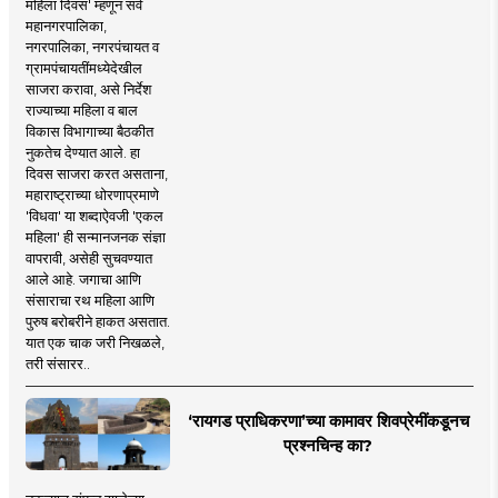
महिला दिवस' म्हणून सर्व
महानगरपालिका,
नगरपालिका, नगरपंचायत व
ग्रामपंचायतींमध्येदेखील
साजरा करावा, असे निर्देश
राज्याच्या महिला व बाल
विकास विभागाच्या बैठकीत
नुकतेच देण्यात आले. हा
दिवस साजरा करत असताना,
महाराष्ट्राच्या धोरणाप्रमाणे
'विधवा' या शब्दाऐवजी 'एकल
महिला' ही सन्मानजनक संज्ञा
वापरावी, असेही सुचवण्यात
आले आहे. जगाचा आणि
संसाराचा रथ महिला आणि
पुरुष बरोबरीने हाकत असतात.
यात एक चाक जरी निखळले,
तरी संसारर..
‘रायगड प्राधिकरणा’च्या कामावर शिवप्रेमींकडूनच
प्रश्नचिन्ह का?