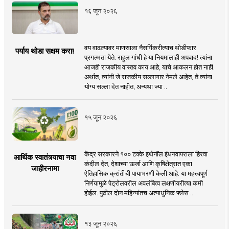
१६ जून २०२६
वय वाढल्यावर माणसाला नैसर्गिकरीत्याच थोडीफार
पर्याय थोडा सक्षम करा!
प्रगल्भता येते. राहुल गांधी हे या नियमालाही अपवाद! त्यांना
आजही राजकीय वास्तव काय आहे, याचे आकलन होत नाही.
अर्थात, त्यांनी जे राजकीय सल्लागार नेमले आहेत, ते त्यांना
योग्य सल्ला देत नाहीत, अन्यथा ज्या ..
१५ जून २०२६
केंद्र सरकारने १०० टक्के इथेनॉल इंधनवापराला हिरवा
आर्थिक स्वातंत्र्याचा नवा
कंदील देत, देशाच्या ऊर्जा आणि कृषिक्षेत्रात एका
जाहीरनामा
ऐतिहासिक क्रांतीची पायाभरणी केली आहे. या महत्त्वपूर्ण
निर्णयामुळे पेट्रोलवरील अवलंबित्व लक्षणीयरीत्या कमी
होईल. पुढील दोन महिन्यांतच अत्याधुनिक फ्लेस ..
१३ जून २०२६