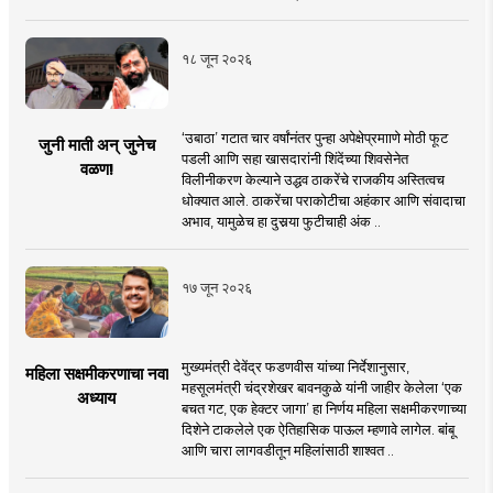
१८ जून २०२६
‘उबाठा’ गटात चार वर्षांनंतर पुन्हा अपेक्षेप्रमााणे मोठी फूट
जुनी माती अन् जुनेच
पडली आणि सहा खासदारांनी शिंदेंच्या शिवसेनेत
वळण!
विलीनीकरण केल्याने उद्धव ठाकरेंचे राजकीय अस्तित्वच
धोक्यात आले. ठाकरेंचा पराकोटीचा अहंकार आणि संवादाचा
अभाव, यामुळेच हा दुसर्‍या फुटीचाही अंक ..
१७ जून २०२६
मुख्यमंत्री देवेंद्र फडणवीस यांच्या निर्देशानुसार,
महिला सक्षमीकरणाचा नवा
महसूलमंत्री चंद्रशेखर बावनकुळे यांनी जाहीर केलेला ‘एक
अध्याय
बचत गट, एक हेक्टर जागा’ हा निर्णय महिला सक्षमीकरणाच्या
दिशेने टाकलेले एक ऐतिहासिक पाऊल म्हणावे लागेल. बांबू
आणि चारा लागवडीतून महिलांसाठी शाश्वत ..