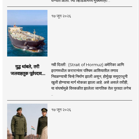
घेण्यात आला. त्या व्हिडिओमध्ये मुख्यमंत्री ..
खळबळ
१७ जून २०२६
नवी दिल्ली : (Strait of Hormuz) अमेरिका आणि
युद्ध थांबले, तरी
इराणमधील करारानंतर पश्चिम आशियातील तणाव
जलवाहतुक पूर्वपदावर
निवळण्याची चिन्हे निर्माण झाली असून, होर्मुत्झ समुद्रधुनी
येण्यास होणार विलंब;
खुली होण्याचा मार्ग मोकळा झाला आहे. असे असले तरीही,
अडकलेल्या जहाजांना
या संघर्षामुळे विस्कळीत झालेला जागतिक तेल पुरवठा लगेच
कराराच्या शाश्वततेची
..
चिंता.
१७ जून २०२६