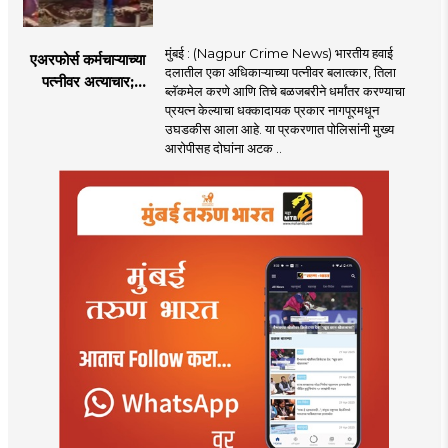
मुंबई : (Nagpur Crime News) भारतीय हवाई
एअरफोर्स कर्मचाऱ्याच्या
दलातील एका अधिकाऱ्याच्या पत्नीवर बलात्कार, तिला
पत्नीवर अत्याचार;
ब्लॅकमेल करणे आणि तिचे बळजबरीने धर्मांतर करण्याचा
नागपुरातील प्रकरणाने
प्रयत्न केल्याचा धक्कादायक प्रकार नागपूरमधून
उडवली खळबळ!
उघडकीस आला आहे. या प्रकरणात पोलिसांनी मुख्य
आरोपीसह दोघांना अटक ..