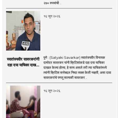
२७० रुपयांची ..
१६ जून २०२६
पुणे : (Satyaki Savarkar) स्वातंत्र्यवीर विनायक
स्वातंत्र्यवीर सावरकरांनी
दामोदर सावरकर यांनी ब्रिटिशांकडे दहा दया याचिका
दहा दया याचिका दाखल
दाखल केल्या होत्या, हे सत्य असले तरी त्या याचिकांमध्ये
केल्या, मात्र
त्यांनी ब्रिटिश सत्तेबद्दल निष्ठा व्यक्त केली नव्हती, असा दावा
ब्रिटिशांप्रति कधीही
सावरकरांचे पणतू सात्यकी सावरकर ..
निष्ठा व्यक्त केली नाही’!
पणतू सात्यकी सावरकर
१६ जून २०२६
यांनी न्यायालयात सादर
केला दावा