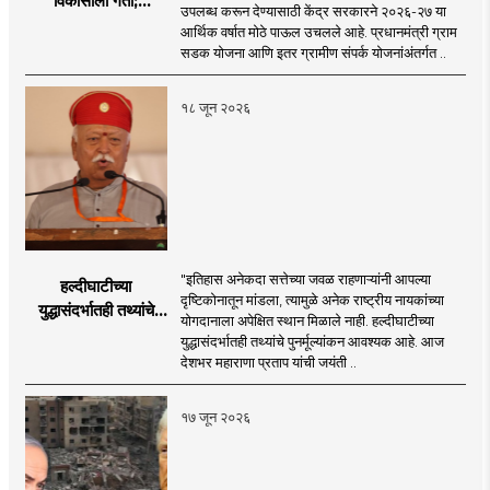
विकासाला गती;
उपलब्ध करून देण्यासाठी केंद्र सरकारने २०२६-२७ या
२०२६-२७ मध्ये २६
आर्थिक वर्षात मोठे पाऊल उचलले आहे. प्रधानमंत्री ग्राम
हजार किमी नव्या रस्त्यांचे
सडक योजना आणि इतर ग्रामीण संपर्क योजनांअंतर्गत ..
लक्ष्य!
१८ जून २०२६
"इतिहास अनेकदा सत्तेच्या जवळ राहणाऱ्यांनी आपल्या
हल्दीघाटीच्या
दृष्टिकोनातून मांडला, त्यामुळे अनेक राष्ट्रीय नायकांच्या
युद्धासंदर्भातही तथ्यांचे
योगदानाला अपेक्षित स्थान मिळाले नाही. हल्दीघाटीच्या
पुनर्मूल्यांकन आवश्यक! :
युद्धासंदर्भातही तथ्यांचे पुनर्मूल्यांकन आवश्यक आहे. आज
सरसंघचालक डॉ.
देशभर महाराणा प्रताप यांची जयंती ..
मोहनजी भागवत
१७ जून २०२६