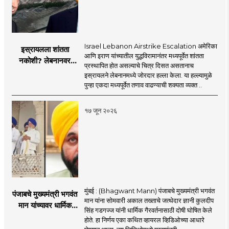
Israel Lebanon Airstrike Escalation अमेरिका
इस्रायलला शांतता
आणि इराण यांच्यातील युद्धविरामानंतर मध्यपूर्वेत शांतता
नकोशी? लेबनानवर
प्रस्थापित होत असल्याचे चित्र दिसत असतानाच
इस्रायलचा जोरदार
इस्रायलने लेबनानमध्ये जोरदार हल्ला केला. या हल्ल्यामुळे
हल्ला; चार जणांचा मृत्यू,
पुन्हा एकदा मध्यपूर्वेत तणाव वाढण्याची शक्यता व्यक्त ..
इराण-अमेरिकेत आरोप-
प्रत्यारोप
१७ जून २०२६
मुंबई : (Bhagwant Mann) पंजाबचे मुख्यमंत्री भगवंत
पंजाबचे मुख्यमंत्री भगवंत
मान यांना सोमवारी अकाल तख्ताचे जत्थेदार ज्ञानी कुलदीप
मान यांच्यावर धार्मिक
सिंह गडगज्ज यांनी धार्मिक गैरवर्तनासाठी दोषी घोषित केले
गैरवर्तनाचा ठपका!;अकाल
होते. हा निर्णय एका कथित व्हायरल व्हिडिओच्या आधारे
तख्ताच्या निर्णयाने मोठी