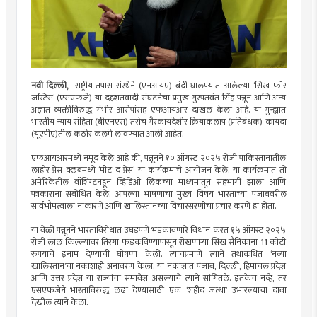
नवी दिल्ली,
राष्ट्रीय तपास संस्थेने (एनआयए) बंदी घालण्यात आलेल्या ‘सिख फॉर
जस्टिस’ (एसएफजे) या दहशतवादी संघटनेचा प्रमुख गुरपतवंत सिंह पन्नून आणि अन्य
अज्ञात व्यक्तींविरुद्ध गंभीर आरोपांसह एफआयआर दाखल केला आहे. या गुन्ह्यात
भारतीय न्याय संहिता (बीएनएस) तसेच गैरकायदेशीर क्रियाकलाप (प्रतिबंधक) कायदा
(यूएपीए)तील कठोर कलमे लावण्यात आली आहेत.
एफआयआरमध्ये नमूद केले आहे की, पन्नूनने १० ऑगस्ट २०२५ रोजी पाकिस्तानातील
लाहोर प्रेस क्लबमध्ये ‘मीट द प्रेस’ या कार्यक्रमाचे आयोजन केले. या कार्यक्रमात तो
अमेरिकेतील वॉशिंग्टनहून व्हिडिओ लिंकच्या माध्यमातून सहभागी झाला आणि
पत्रकारांना संबोधित केले. आपल्या भाषणाचा मुख्य विषय भारताच्या पंजाबवरील
सार्वभौमत्वाला नाकारणे आणि खालिस्तानच्या विचारसरणीचा प्रचार करणे हा होता.
या वेळी पन्नूनने भारताविरोधात उघडपणे भडकावणारे विधान करत १५ ऑगस्ट २०२५
रोजी लाल किल्ल्यावर तिरंगा फडकविण्यापासून रोखणाऱ्या सिख सैनिकांना 11 कोटी
रुपयांचे इनाम देण्याची घोषणा केली. त्याचप्रमाणे त्याने तथाकथित ‘नव्या
खालिस्तान’चा नकाशाही अनावरण केला. या नकाशात पंजाब, दिल्ली, हिमाचल प्रदेश
आणि उत्तर प्रदेश या राज्यांचा समावेश असल्याचे त्याने सांगितले. इतकेच नव्हे, तर
एसएफजेने भारताविरुद्ध लढा देण्यासाठी एक ‘शहीद जत्था’ उभारल्याचा दावा
देखील त्याने केला.