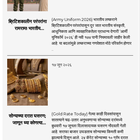
(Army Uniform 2026) भारतीय लष्कराने
ब्रिटिशकालीन परंपरांना
ब्रिटिशकालीन परंपरांपासून दूर जात भारतीय संस्कृती,
रामराम! भारतीय
आधुनिकता आणि व्यावहारिकतेला प्राधान्य देणारी ‘आर्मी
लष्कराची नवी ‘आर्मी
युनिफॉर्म २०२६’ ही नवी १७४ पानी नियमावली जाहीर केली
युनिफॉर्म २०२६’
आहे. या बदलांमुळे लष्कराच्या गणवेशात मोठे परिवर्तन होणार
नियमावली लागू
..
१७ जून २०२६
(Gold Rate Today) गेल्या काही दिवसांपासून
सोन्याच्या दरात घसरण;
सातत्याने चढ-उतार अनुभवणाऱ्या सोन्याच्या दरांमध्ये
जाणून घ्या कोणत्या
बुधवारी १७ जूनला दिलासादायक घसरण नोंदवली गेली
शहरात काय दर?
आहे. सराफा बाजार उघडताच सोन्याच्या किमती कमी
झाल्याचे दिसून आले. २४ कॅरेट सोन्याच्या १० ग्रॅम दरात