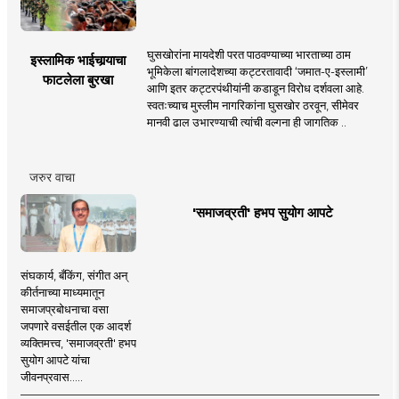
घुसखोरांना मायदेशी परत पाठवण्याच्या भारताच्या ठाम
इस्लामिक भाईचार्‍याचा
भूमिकेला बांगलादेशच्या कट्टरतावादी ‘जमात-ए-इस्लामी’
फाटलेला बुरखा
आणि इतर कट्टरपंथीयांनी कडाडून विरोध दर्शवला आहे.
स्वतःच्याच मुस्लीम नागरिकांना घुसखोर ठरवून, सीमेवर
मानवी ढाल उभारण्याची त्यांची वल्गना ही जागतिक ..
जरुर वाचा
'समाजव्रती' हभप सुयोग आपटे
संघकार्य, बँकिंग, संगीत अन्
कीर्तनाच्या माध्यमातून
समाजप्रबोधनाचा वसा
जपणारे वसईतील एक आदर्श
व्यक्तिमत्त्व, 'समाजव्रती' हभप
सुयोग आपटे यांचा
जीवनप्रवास.....