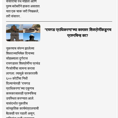
संसाराचा रथ महिला आणि
पुरुष बरोबरीने हाकत असतात.
यात एक चाक जरी निखळले,
तरी संसारर..
‘रायगड प्राधिकरणा’च्या कामावर शिवप्रेमींकडूनच
प्रश्नचिन्ह का?
नुकत्याच संपन्न झालेल्या
शिवराज्याभिषेक दिनाच्या
सोहळ्याला दुर्गराज
रायगडावर शिवप्रेमींना प्रचंड
गैरसोयींचा सामना करावा
लागला. त्यामुळे सरकारतर्फे
६०० कोटींचा निधी
दिल्यानंतरही ‘रायगड
प्राधिकरणा’च्या एकूणच
कामकाजावरही प्रश्नचिन्ह
उपस्थित करण्यात आले.
यासंदर्भात नुकतीच
सांस्कृतिक कार्यमंत्रालयाची
बैठकही पार पडली असून,