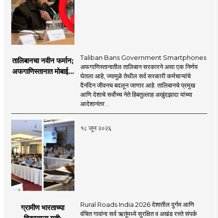
Taliban Bans Government Smartphones
तालिबानचा नवीन फर्मान;
अफगाणिस्तानातील तालिबान सरकारने असा एक निर्णय
अफगाणिस्तानात मोबाईल
घेतला आहे, ज्यामुळे तेथील सर्व सरकारी कर्मचाऱ्यांचे
बॅन
दैनंदिन जीवनच बदलून जाणार आहे. तालिबानचे प्रमुख
आणि देशाचे सर्वोच्च नेते हिबतुल्लाह अखुंदझादा यांच्या
आदेशानंतर ..
१८ जून २०२६
Rural Roads India 2026 देशातील दुर्गम आणि
ग्रामीण भारताच्या
वंचित गावांना सर्व ऋतूंमध्ये सुरक्षित व अखंड रस्ते संपर्क