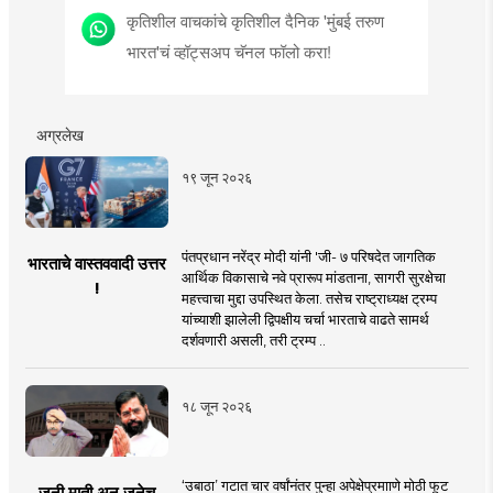
कृतिशील वाचकांचे कृतिशील दैनिक 'मुंबई तरुण
भारत'चं व्हॉट्सअप चॅनल फॉलो करा!
अग्रलेख
१९ जून २०२६
पंतप्रधान नरेंद्र मोदी यांनी 'जी- ७ परिषदेत जागतिक
भारताचे वास्तववादी उत्तर
आर्थिक विकासाचे नवे प्रारूप मांडताना, सागरी सुरक्षेचा
!
महत्त्वाचा मुद्दा उपस्थित केला. तसेच राष्ट्राध्यक्ष ट्रम्प
यांच्याशी झालेली द्विपक्षीय चर्चा भारताचे वाढते सामर्थ
दर्शवणारी असली, तरी ट्रम्प ..
१८ जून २०२६
‘उबाठा’ गटात चार वर्षांनंतर पुन्हा अपेक्षेप्रमााणे मोठी फूट
जुनी माती अन् जुनेच