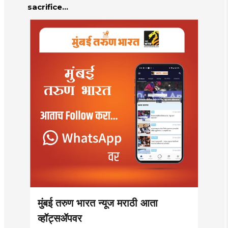
sacrifice
controversy in
Mumbai |
MahaMTB
मुंबई तरुण भारत न्यूज मराठी आता
व्हॉट्सॲपवर