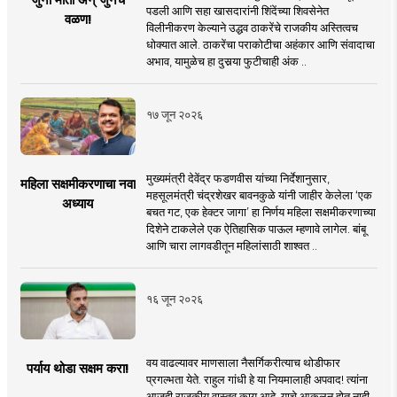
पडली आणि सहा खासदारांनी शिंदेंच्या शिवसेनेत
वळण!
विलीनीकरण केल्याने उद्धव ठाकरेंचे राजकीय अस्तित्वच
धोक्यात आले. ठाकरेंचा पराकोटीचा अहंकार आणि संवादाचा
अभाव, यामुळेच हा दुसर्‍या फुटीचाही अंक ..
१७ जून २०२६
मुख्यमंत्री देवेंद्र फडणवीस यांच्या निर्देशानुसार,
महिला सक्षमीकरणाचा नवा
महसूलमंत्री चंद्रशेखर बावनकुळे यांनी जाहीर केलेला ‘एक
अध्याय
बचत गट, एक हेक्टर जागा’ हा निर्णय महिला सक्षमीकरणाच्या
दिशेने टाकलेले एक ऐतिहासिक पाऊल म्हणावे लागेल. बांबू
आणि चारा लागवडीतून महिलांसाठी शाश्वत ..
१६ जून २०२६
वय वाढल्यावर माणसाला नैसर्गिकरीत्याच थोडीफार
पर्याय थोडा सक्षम करा!
प्रगल्भता येते. राहुल गांधी हे या नियमालाही अपवाद! त्यांना
आजही राजकीय वास्तव काय आहे, याचे आकलन होत नाही.