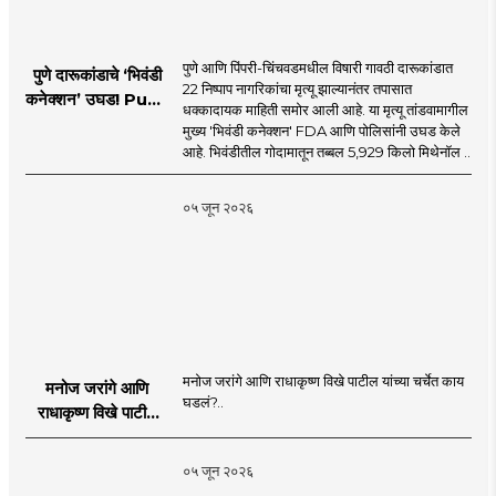
पुणे आणि पिंपरी-चिंचवडमधील विषारी गावठी दारूकांडात
पुणे दारूकांडाचे ‘भिवंडी
22 निष्पाप नागरिकांचा मृत्यू झाल्यानंतर तपासात
कनेक्शन’ उघड! Pune
धक्कादायक माहिती समोर आली आहे. या मृत्यू तांडवामागील
Liquor Tragedy
मुख्य 'भिवंडी कनेक्शन' FDA आणि पोलिसांनी उघड केले
आहे. भिवंडीतील गोदामातून तब्बल 5,929 किलो मिथेनॉल ..
०५ जून २०२६
मनोज जरांगे आणि राधाकृष्ण विखे पाटील यांच्या चर्चेत काय
मनोज जरांगे आणि
घडलं?..
राधाकृष्ण विखे पाटील
यांच्या चर्चेत काय घडलं?
०५ जून २०२६