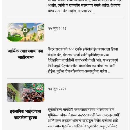
अर्थात, त्यांनी जे राजकीय सल्लागार नेमले आहेत, ते त्यांना
योग्य सल्ला देत नाहीत, अन्यथा ज्या ..
१५ जून २०२६
केंद्र सरकारने १०० टक्के इथेनॉल इंधनवापराला हिरवा
आर्थिक स्वातंत्र्याचा नवा
कंदील देत, देशाच्या ऊर्जा आणि कृषिक्षेत्रात एका
जाहीरनामा
ऐतिहासिक क्रांतीची पायाभरणी केली आहे. या महत्त्वपूर्ण
निर्णयामुळे पेट्रोलवरील अवलंबित्व लक्षणीयरीत्या कमी
होईल. पुढील दोन महिन्यांतच अत्याधुनिक फ्लेस ..
१३ जून २०२६
घुसखोरांना मायदेशी परत पाठवण्याच्या भारताच्या ठाम
इस्लामिक भाईचार्‍याचा
भूमिकेला बांगलादेशच्या कट्टरतावादी ‘जमात-ए-इस्लामी’
फाटलेला बुरखा
आणि इतर कट्टरपंथीयांनी कडाडून विरोध दर्शवला आहे.
स्वतःच्याच मुस्लीम नागरिकांना घुसखोर ठरवून, सीमेवर