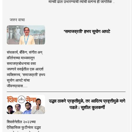
मानवी ढाल उभारण्याची त्यांची वल्गना ही जागतिक ..
जरुर वाचा
'समाजव्रती' हभप सुयोग आपटे
संघकार्य, बँकिंग, संगीत अन्
कीर्तनाच्या माध्यमातून
समाजप्रबोधनाचा वसा
जपणारे वसईतील एक आदर्श
व्यक्तिमत्त्व, 'समाजव्रती' हभप
सुयोग आपटे यांचा
जीवनप्रवास.....
उद्धव ठाकरे प्रकृतीमुळे, तर आदित्य प्रवृत्तीमुळे मागे
पडले : सुशील कुलकर्णी
शिवसेनेतील २०२२च्या
ऐतिहासिक फुटीनंतर उद्धव