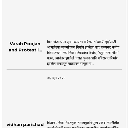
MahaMTB
मिरा रोडमधील पूनम क्लस्टर परिसरात ‘बकरी ईद’साठी
Varah Poojan
आणलेल्या बकऱ्यांवरून निर्माण झालेला वाद राज्यभर चर्चेचा
and Protest in
विषय ठरला. स्थानिक रहिवाशांचा विरोध, ‘हनुमान चालीसा’
Poonam
पठण, त्यानंतर झालेलं ‘वराह’ पूजन आणि परिसरात निर्माण
Cluster Society
झालेलं तणावपूर्ण वातावरण यामुळे या ..
Mira Road
०६ जून २०२६
विधान परिषद निवडणुकीत महायुतीने पुन्हा एकदा रणनीतीत
vidhan parishad