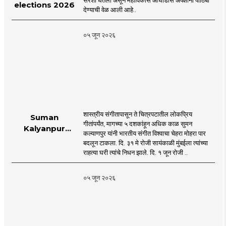
सरशी घेतली असून महाविकास आघाडीस अपक्षांना पाठिंबा
elections 2026
देण्याची वेळ आली आहे..
०५ जून २०२६
शास्त्रीय संगीतापासून ते चित्रपटातील लोकप्रिय
Suman
गीतांपर्यंत, मागच्या ५ दशकांहून अधिक काळ सुमन
Kalyanpur
कल्याणपुर यांनी भारतीय संगीत विश्वाचा चेहरा मोहरा पार
accorded state
बदलून टाकला. दि. ३१ मे रोजी सायंकाळी मुंबईला त्यांच्या
honours in
राहत्या घरी त्यांचे निधन झाले. दि. १ जून रोजी ..
mumbai |
MahaMTB
०५ जून २०२६