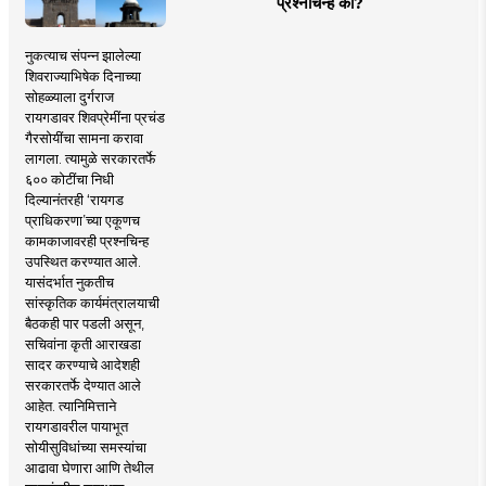
प्रश्नचिन्ह का?
नुकत्याच संपन्न झालेल्या
शिवराज्याभिषेक दिनाच्या
सोहळ्याला दुर्गराज
रायगडावर शिवप्रेमींना प्रचंड
गैरसोयींचा सामना करावा
लागला. त्यामुळे सरकारतर्फे
६०० कोटींचा निधी
दिल्यानंतरही ‘रायगड
प्राधिकरणा’च्या एकूणच
कामकाजावरही प्रश्नचिन्ह
उपस्थित करण्यात आले.
यासंदर्भात नुकतीच
सांस्कृतिक कार्यमंत्रालयाची
बैठकही पार पडली असून,
सचिवांना कृती आराखडा
सादर करण्याचे आदेशही
सरकारतर्फे देण्यात आले
आहेत. त्यानिमित्ताने
रायगडावरील पायाभूत
सोयीसुविधांच्या समस्यांचा
आढावा घेणारा आणि तेथील