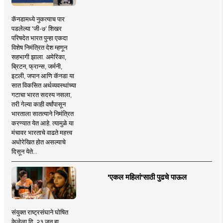
कॅनडामध्ये नुकत्याच पार
पडलेल्या 'जी-७' शिखर
परिषदेत भारत पुन्हा एकदा
विशेष निमंत्रित देश म्हणून
सहभागी झाला. अमेरिका,
ब्रिटन, फ्रान्स, जर्मनी,
इटली, जपान आणि कॅनडा या
सात विकसित अर्थव्यवस्थांच्या
गटाचा भारत सदस्य नसला,
तरी गेल्या काही वर्षांपासून
भारताला सातत्याने निमंत्रित
करण्यात येत आहे. त्यामुळे या
मंचावर भारताचे वाढते महत्त्व
अधोरेखित होत असल्याचे
दिसून येते...
'एकल महिलां'साठी पुढचे पाऊल
संयुक्त राष्ट्रसंघाने घोषित
केलेला दि. २३ जून हा