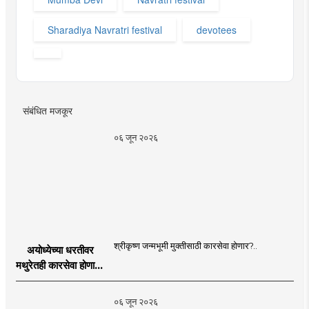
Sharadiya Navratri festival
devotees
संबंधित मजकूर
०६ जून २०२६
श्रीकृष्ण जन्मभूमी मुक्तीसाठी कारसेवा होणार?..
अयोध्येच्या धरतीवर
मथुरेतही कारसेवा होणार?
| Shri Krishna
Janmabhoomi |
०६ जून २०२६