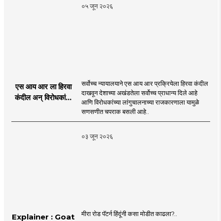
Sheledar |
०५ जून २०२६
MahaMTB
सर्वोच्च न्यायालयाने एस आय आर प्रक्रियेला हिरवा कंदील
एस आय आर ला हिरवा
दाखवून देशाच्या अखंडतेला सर्वोच्च प्राधान्य दिले आहे
कंदील अन् विरोधकांना
आणि विरोधकांच्या लांगुचालनाच्या राजकारणाला यामुळे
चपराक
सणसणीत चपराक बसली आहे..
०३ जून २०२६
मीरा रोड पॅटर्न हिंदूंनी कसा मोडीत काढला?..
Explainer : Goat