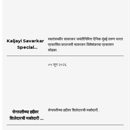
स्वातंत्र्यवीर सावरकर जयंतीनिमित्त दैनिक मुंबई तरुण भारत
Kaljayi Savarkar
प्रकाशित कालजयी सावरकर विशेषांकाचा प्रकाशन
Special
सोहळा..
supplement
Publication
०५ जून २०२६
Programme in
Dahanu |
MahaMTB
सेनापतीच्या हद्दीवर शिलेदारची मक्तेदारी..
सेनापतीच्या हद्दीवर
शिलेदारची मक्तेदारी |
Sahyadri Tiger