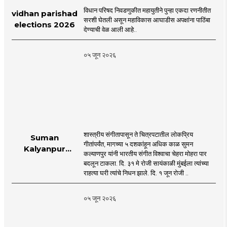
विधान परिषद निवडणुकीत महायुतीने पुन्हा एकदा रणनीतीत
vidhan parishad
सरशी घेतली असून महाविकास आघाडीस अपक्षांना पाठिंबा
elections 2026
देण्याची वेळ आली आहे..
०५ जून २०२६
शास्त्रीय संगीतापासून ते चित्रपटातील लोकप्रिय
Suman
गीतांपर्यंत, मागच्या ५ दशकांहून अधिक काळ सुमन
Kalyanpur
कल्याणपुर यांनी भारतीय संगीत विश्वाचा चेहरा मोहरा पार
accorded state
बदलून टाकला. दि. ३१ मे रोजी सायंकाळी मुंबईला त्यांच्या
honours in
राहत्या घरी त्यांचे निधन झाले. दि. १ जून रोजी ..
mumbai |
MahaMTB
०५ जून २०२६