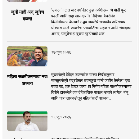
‘उबाठा’ गटात चार वर्षांनंतर पुन्हा अपेक्षेप्रमााणे मोठी फूट
जुनी माती अन् जुनेच
पडली आणि सहा खासदारांनी शिंदेंच्या शिवसेनेत
वळण!
विलीनीकरण केल्याने उद्धव ठाकरेंचे राजकीय अस्तित्वच
धोक्यात आले. ठाकरेंचा पराकोटीचा अहंकार आणि संवादाचा
अभाव, यामुळेच हा दुसर्‍या फुटीचाही अंक ..
१७ जून २०२६
मुख्यमंत्री देवेंद्र फडणवीस यांच्या निर्देशानुसार,
महिला सक्षमीकरणाचा नवा
महसूलमंत्री चंद्रशेखर बावनकुळे यांनी जाहीर केलेला ‘एक
अध्याय
बचत गट, एक हेक्टर जागा’ हा निर्णय महिला सक्षमीकरणाच्या
दिशेने टाकलेले एक ऐतिहासिक पाऊल म्हणावे लागेल. बांबू
आणि चारा लागवडीतून महिलांसाठी शाश्वत ..
१६ जून २०२६