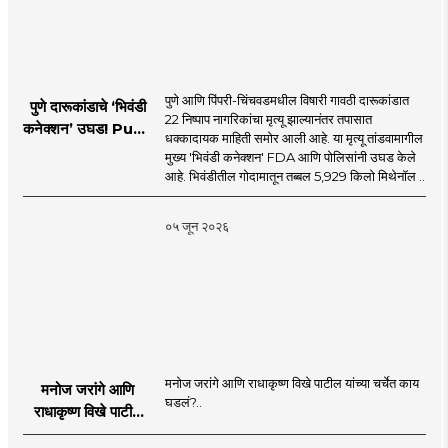
पुणे आणि पिंपरी-चिंचवडमधील विषारी गावठी दारूकांडात
पुणे दारूकांडाचे ‘भिवंडी
22 निष्पाप नागरिकांचा मृत्यू झाल्यानंतर तपासात
कनेक्शन’ उघड! Pune
धक्कादायक माहिती समोर आली आहे. या मृत्यू तांडवामागील
Liquor Tragedy
मुख्य 'भिवंडी कनेक्शन' FDA आणि पोलिसांनी उघड केले
आहे. भिवंडीतील गोदामातून तब्बल 5,929 किलो मिथेनॉल ..
०५ जून २०२६
मनोज जरांगे आणि राधाकृष्ण विखे पाटील यांच्या चर्चेत काय
मनोज जरांगे आणि
घडलं?..
राधाकृष्ण विखे पाटील
यांच्या चर्चेत काय घडलं?