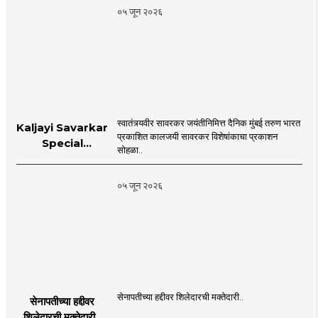
०५ जून २०२६
स्वातंत्र्यवीर सावरकर जयंतीनिमित्त दैनिक मुंबई तरुण भारत
Kaljayi Savarkar
प्रकाशित कालजयी सावरकर विशेषांकाचा प्रकाशन
Special
सोहळा..
supplement
Publication
०५ जून २०२६
Programme in
Dahanu |
MahaMTB
सेनापतीच्या हद्दीवर शिलेदारची मक्तेदारी..
सेनापतीच्या हद्दीवर
शिलेदारची मक्तेदारी |