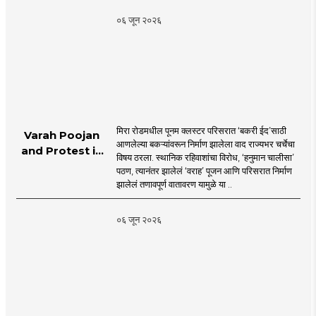
Janmabhoomi |
०६ जून २०२६
MahaMTB
मिरा रोडमधील पूनम क्लस्टर परिसरात ‘बकरी ईद’साठी
Varah Poojan
आणलेल्या बकऱ्यांवरून निर्माण झालेला वाद राज्यभर चर्चेचा
and Protest in
विषय ठरला. स्थानिक रहिवाशांचा विरोध, ‘हनुमान चालीसा’
Poonam
पठण, त्यानंतर झालेलं ‘वराह’ पूजन आणि परिसरात निर्माण
Cluster Society
झालेलं तणावपूर्ण वातावरण यामुळे या ..
Mira Road
०६ जून २०२६