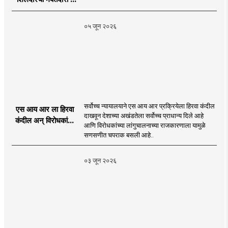
Sahyadri Tiger
Sheledar |
०५ जून २०२६
MahaMTB
सर्वोच्च न्यायालयाने एस आय आर प्रक्रियेला हिरवा कंदील
एस आय आर ला हिरवा
दाखवून देशाच्या अखंडतेला सर्वोच्च प्राधान्य दिले आहे
कंदील अन् विरोधकांना
आणि विरोधकांच्या लांगुचालनाच्या राजकारणाला यामुळे
चपराक
सणसणीत चपराक बसली आहे..
०३ जून २०२६