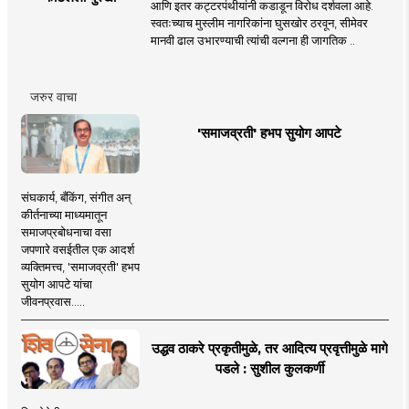
आणि इतर कट्टरपंथीयांनी कडाडून विरोध दर्शवला आहे.
स्वतःच्याच मुस्लीम नागरिकांना घुसखोर ठरवून, सीमेवर
मानवी ढाल उभारण्याची त्यांची वल्गना ही जागतिक ..
जरुर वाचा
'समाजव्रती' हभप सुयोग आपटे
संघकार्य, बँकिंग, संगीत अन्
कीर्तनाच्या माध्यमातून
समाजप्रबोधनाचा वसा
जपणारे वसईतील एक आदर्श
व्यक्तिमत्त्व, 'समाजव्रती' हभप
सुयोग आपटे यांचा
जीवनप्रवास.....
उद्धव ठाकरे प्रकृतीमुळे, तर आदित्य प्रवृत्तीमुळे मागे
पडले : सुशील कुलकर्णी