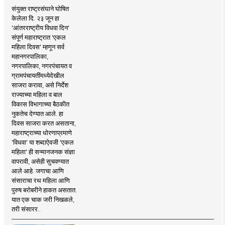
संयुक्त राष्ट्रसंघाने घोषित
केलेला दि. २३ जून हा
'आंतरराष्ट्रीय विधवा दिन'
संपूर्ण महाराष्ट्रात 'एकल
महिला दिवस' म्हणून सर्व
महानगरपालिका,
नगरपालिका, नगरपंचायत व
ग्रामपंचायतींमध्येदेखील
साजरा करावा, असे निर्देश
राज्याच्या महिला व बाल
विकास विभागाच्या बैठकीत
नुकतेच देण्यात आले. हा
दिवस साजरा करत असताना,
महाराष्ट्राच्या धोरणाप्रमाणे
'विधवा' या शब्दाऐवजी 'एकल
महिला' ही सन्मानजनक संज्ञा
वापरावी, असेही सुचवण्यात
आले आहे. जगाचा आणि
संसाराचा रथ महिला आणि
पुरुष बरोबरीने हाकत असतात.
यात एक चाक जरी निखळले,
तरी संसारर..