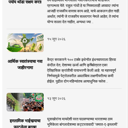
वय वाढल्यावर माणसाला नैसर्गिकरीत्याच थोडीफार
पर्याय थोडा सक्षम करा!
प्रगल्भता येते. राहुल गांधी हे या नियमालाही अपवाद! त्यांना
आजही राजकीय वास्तव काय आहे, याचे आकलन होत नाही.
अर्थात, त्यांनी जे राजकीय सल्लागार नेमले आहेत, ते त्यांना
योग्य सल्ला देत नाहीत, अन्यथा ज्या ..
१५ जून २०२६
केंद्र सरकारने १०० टक्के इथेनॉल इंधनवापराला हिरवा
आर्थिक स्वातंत्र्याचा नवा
कंदील देत, देशाच्या ऊर्जा आणि कृषिक्षेत्रात एका
जाहीरनामा
ऐतिहासिक क्रांतीची पायाभरणी केली आहे. या महत्त्वपूर्ण
निर्णयामुळे पेट्रोलवरील अवलंबित्व लक्षणीयरीत्या कमी
होईल. पुढील दोन महिन्यांतच अत्याधुनिक फ्लेस ..
१३ जून २०२६
घुसखोरांना मायदेशी परत पाठवण्याच्या भारताच्या ठाम
इस्लामिक भाईचार्‍याचा
भूमिकेला बांगलादेशच्या कट्टरतावादी ‘जमात-ए-इस्लामी’
फाटलेला बुरखा