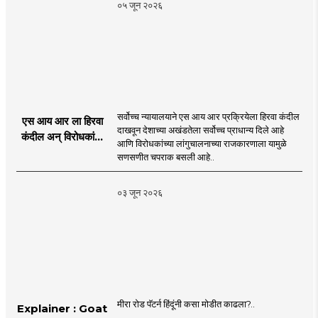
०५ जून २०२६
MahaMTB
सर्वोच्च न्यायालयाने एस आय आर प्रक्रियेला हिरवा कंदील
एस आय आर ला हिरवा
दाखवून देशाच्या अखंडतेला सर्वोच्च प्राधान्य दिले आहे
कंदील अन् विरोधकांना
आणि विरोधकांच्या लांगुचालनाच्या राजकारणाला यामुळे
चपराक
सणसणीत चपराक बसली आहे..
०३ जून २०२६
मीरा रोड पॅटर्न हिंदूंनी कसा मोडीत काढला?..
Explainer : Goat