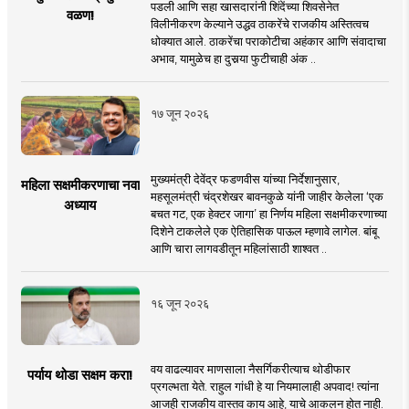
पडली आणि सहा खासदारांनी शिंदेंच्या शिवसेनेत
वळण!
विलीनीकरण केल्याने उद्धव ठाकरेंचे राजकीय अस्तित्वच
धोक्यात आले. ठाकरेंचा पराकोटीचा अहंकार आणि संवादाचा
अभाव, यामुळेच हा दुसर्‍या फुटीचाही अंक ..
१७ जून २०२६
मुख्यमंत्री देवेंद्र फडणवीस यांच्या निर्देशानुसार,
महिला सक्षमीकरणाचा नवा
महसूलमंत्री चंद्रशेखर बावनकुळे यांनी जाहीर केलेला ‘एक
अध्याय
बचत गट, एक हेक्टर जागा’ हा निर्णय महिला सक्षमीकरणाच्या
दिशेने टाकलेले एक ऐतिहासिक पाऊल म्हणावे लागेल. बांबू
आणि चारा लागवडीतून महिलांसाठी शाश्वत ..
१६ जून २०२६
वय वाढल्यावर माणसाला नैसर्गिकरीत्याच थोडीफार
पर्याय थोडा सक्षम करा!
प्रगल्भता येते. राहुल गांधी हे या नियमालाही अपवाद! त्यांना
आजही राजकीय वास्तव काय आहे, याचे आकलन होत नाही.