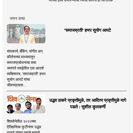
मानवी ढाल उभारण्याची त्यांची वल्गना ही जागतिक ..
जरुर वाचा
'समाजव्रती' हभप सुयोग आपटे
संघकार्य, बँकिंग, संगीत अन्
कीर्तनाच्या माध्यमातून
समाजप्रबोधनाचा वसा
जपणारे वसईतील एक आदर्श
व्यक्तिमत्त्व, 'समाजव्रती' हभप
सुयोग आपटे यांचा
जीवनप्रवास.....
उद्धव ठाकरे प्रकृतीमुळे, तर आदित्य प्रवृत्तीमुळे मागे
पडले : सुशील कुलकर्णी
शिवसेनेतील २०२२च्या
ऐतिहासिक फुटीनंतर उद्धव
ठाकरे यांच्या पक्षाने नव्याने