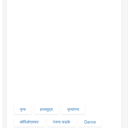
नृत्य
हस्तमुद्रा
नृत्यांगना
कोरिओग्राफर
रंजना फडके
Dance