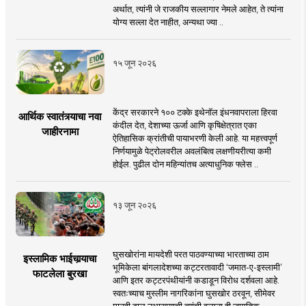
अर्थात, त्यांनी जे राजकीय सल्लागार नेमले आहेत, ते त्यांना
योग्य सल्ला देत नाहीत, अन्यथा ज्या ..
१५ जून २०२६
केंद्र सरकारने १०० टक्के इथेनॉल इंधनवापराला हिरवा
आर्थिक स्वातंत्र्याचा नवा
कंदील देत, देशाच्या ऊर्जा आणि कृषिक्षेत्रात एका
जाहीरनामा
ऐतिहासिक क्रांतीची पायाभरणी केली आहे. या महत्त्वपूर्ण
निर्णयामुळे पेट्रोलवरील अवलंबित्व लक्षणीयरीत्या कमी
होईल. पुढील दोन महिन्यांतच अत्याधुनिक फ्लेस ..
१३ जून २०२६
घुसखोरांना मायदेशी परत पाठवण्याच्या भारताच्या ठाम
इस्लामिक भाईचार्‍याचा
भूमिकेला बांगलादेशच्या कट्टरतावादी ‘जमात-ए-इस्लामी’
फाटलेला बुरखा
आणि इतर कट्टरपंथीयांनी कडाडून विरोध दर्शवला आहे.
स्वतःच्याच मुस्लीम नागरिकांना घुसखोर ठरवून, सीमेवर