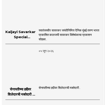
स्वातंत्र्यवीर सावरकर जयंतीनिमित्त दैनिक मुंबई तरुण भारत
Kaljayi Savarkar
प्रकाशित कालजयी सावरकर विशेषांकाचा प्रकाशन
Special
सोहळा..
supplement
Publication
०५ जून २०२६
Programme in
Dahanu |
MahaMTB
सेनापतीच्या हद्दीवर शिलेदारची मक्तेदारी..
सेनापतीच्या हद्दीवर
शिलेदारची मक्तेदारी |
Sahyadri Tiger
Sheledar |