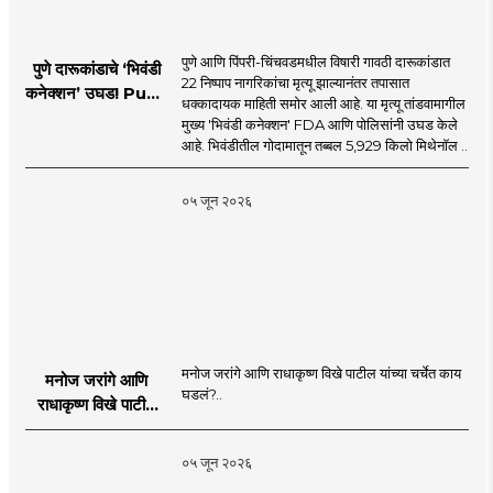
पुणे आणि पिंपरी-चिंचवडमधील विषारी गावठी दारूकांडात
पुणे दारूकांडाचे ‘भिवंडी
22 निष्पाप नागरिकांचा मृत्यू झाल्यानंतर तपासात
कनेक्शन’ उघड! Pune
धक्कादायक माहिती समोर आली आहे. या मृत्यू तांडवामागील
Liquor Tragedy
मुख्य 'भिवंडी कनेक्शन' FDA आणि पोलिसांनी उघड केले
आहे. भिवंडीतील गोदामातून तब्बल 5,929 किलो मिथेनॉल ..
०५ जून २०२६
मनोज जरांगे आणि राधाकृष्ण विखे पाटील यांच्या चर्चेत काय
मनोज जरांगे आणि
घडलं?..
राधाकृष्ण विखे पाटील
यांच्या चर्चेत काय घडलं?
०५ जून २०२६