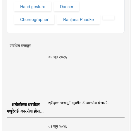
Hand gesture
Dancer
Choreographer
Ranjana Phadke
संबंधित मजकूर
०६ जून २०२६
श्रीकृष्ण जन्मभूमी मुक्तीसाठी कारसेवा होणार?..
अयोध्येच्या धरतीवर
मथुरेतही कारसेवा होणार?
| Shri Krishna
Janmabhoomi |
०६ जून २०२६
MahaMTB