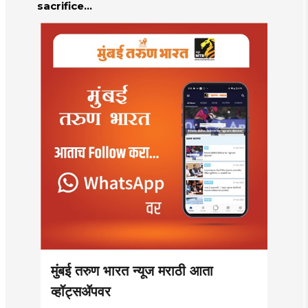
sacrifice
controversy in
Mumbai |
MahaMTB
मुंबई तरुण भारत न्यूज मराठी आता
व्हॉट्सॲपवर