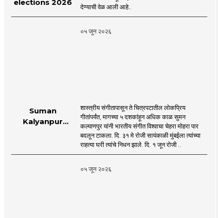
elections 2026
देण्याची वेळ आली आहे..
०५ जून २०२६
शास्त्रीय संगीतापासून ते चित्रपटातील लोकप्रिय
Suman
गीतांपर्यंत, मागच्या ५ दशकांहून अधिक काळ सुमन
Kalyanpur
कल्याणपुर यांनी भारतीय संगीत विश्वाचा चेहरा मोहरा पार
accorded state
बदलून टाकला. दि. ३१ मे रोजी सायंकाळी मुंबईला त्यांच्या
honours in
राहत्या घरी त्यांचे निधन झाले. दि. १ जून रोजी ..
mumbai |
MahaMTB
०५ जून २०२६