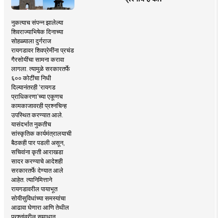
नुकत्याच संपन्न झालेल्या
शिवराज्याभिषेक दिनाच्या
सोहळ्याला दुर्गराज
रायगडावर शिवप्रेमींना प्रचंड
गैरसोयींचा सामना करावा
लागला. त्यामुळे सरकारतर्फे
६०० कोटींचा निधी
दिल्यानंतरही ‘रायगड
प्राधिकरणा’च्या एकूणच
कामकाजावरही प्रश्नचिन्ह
उपस्थित करण्यात आले.
यासंदर्भात नुकतीच
सांस्कृतिक कार्यमंत्रालयाची
बैठकही पार पडली असून,
सचिवांना कृती आराखडा
सादर करण्याचे आदेशही
सरकारतर्फे देण्यात आले
आहेत. त्यानिमित्ताने
रायगडावरील पायाभूत
सोयीसुविधांच्या समस्यांचा
आढावा घेणारा आणि तेथील
प्रश्नांवरील समाधान