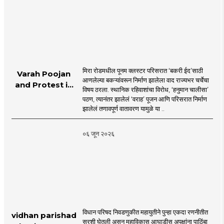
मिरा रोडमधील पूनम क्लस्टर परिसरात ‘बकरी ईद’साठी
Varah Poojan
आणलेल्या बकऱ्यांवरून निर्माण झालेला वाद राज्यभर चर्चेचा
and Protest in
विषय ठरला. स्थानिक रहिवाशांचा विरोध, ‘हनुमान चालीसा’
Poonam
पठण, त्यानंतर झालेलं ‘वराह’ पूजन आणि परिसरात निर्माण
Cluster Society
झालेलं तणावपूर्ण वातावरण यामुळे या ..
Mira Road
०६ जून २०२६
विधान परिषद निवडणुकीत महायुतीने पुन्हा एकदा रणनीतीत
vidhan parishad
सरशी घेतली असून महाविकास आघाडीस अपक्षांना पाठिंबा