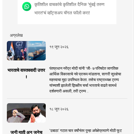
कृतिशील वाचकांचे कृतिशील दैनिक 'मुंबई तरुण
भारत'चं व्हॉट्सअप चॅनल फॉलो करा!
अग्रलेख
१९ जून २०२६
पंतप्रधान नरेंद्र मोदी यांनी 'जी- ७ परिषदेत जागतिक
भारताचे वास्तववादी उत्तर
आर्थिक विकासाचे नवे प्रारूप मांडताना, सागरी सुरक्षेचा
!
महत्त्वाचा मुद्दा उपस्थित केला. तसेच राष्ट्राध्यक्ष ट्रम्प
यांच्याशी झालेली द्विपक्षीय चर्चा भारताचे वाढते सामर्थ
दर्शवणारी असली, तरी ट्रम्प ..
१८ जून २०२६
‘उबाठा’ गटात चार वर्षांनंतर पुन्हा अपेक्षेप्रमााणे मोठी फूट
जुनी माती अन् जुनेच