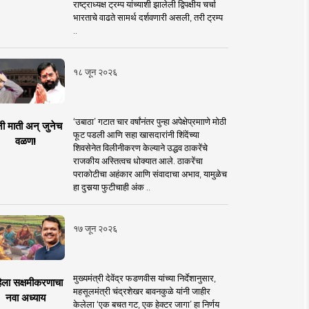
राष्ट्राध्यक्ष ट्रम्प यांच्याशी झालेली द्विपक्षीय चर्चा
भारताचे वाढते सामर्थ दर्शवणारी असली, तरी ट्रम्प
..
१८ जून २०२६
‘उबाठा’ गटात चार वर्षांनंतर पुन्हा अपेक्षेप्रमााणे मोठी
नी माती अन् जुनेच
फूट पडली आणि सहा खासदारांनी शिंदेंच्या
वळण!
शिवसेनेत विलीनीकरण केल्याने उद्धव ठाकरेंचे
राजकीय अस्तित्वच धोक्यात आले. ठाकरेंचा
पराकोटीचा अहंकार आणि संवादाचा अभाव, यामुळेच
हा दुसर्‍या फुटीचाही अंक ..
१७ जून २०२६
मुख्यमंत्री देवेंद्र फडणवीस यांच्या निर्देशानुसार,
िला सक्षमीकरणाचा
महसूलमंत्री चंद्रशेखर बावनकुळे यांनी जाहीर
नवा अध्याय
केलेला ‘एक बचत गट, एक हेक्टर जागा’ हा निर्णय