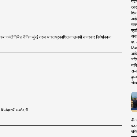
गटा
खास
शिव
आहे
महार
प्रा
असले
ावरकर जयंतीनिमित्त दैनिक मुंबई तरुण भारत प्रकाशित कालजयी सावरकर विशेषांकाचा
पक्
टिक
आहे
भवि
याव
राज
कुलक
रोख
र शिलेदारची मक्तेदारी..
कॅनड
पडल
परिष