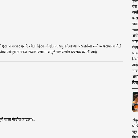
एकदा
देश
अमेर
फ्रा
जपा
सात
अर्थ
भार
ा सर्वोच्च प्राधान्य दिले
गेल्
आहे आणि विरोधकांच्या लांगुचालनाच्या राजकारणाला यामुळे सणसणीत चपराक बसली आहे..
भार
निमं
आहे.
भारत
अधो
दिसू
िंदूंनी कसा मोडीत काढला?..
संयु
घोष
जून 
विधव