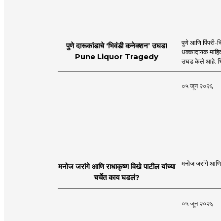
पुणे आणि पिंपरी-च
पुणे दारूकांडाचे ‘भिवंडी कनेक्शन’ उघड!
धक्कादायक माहिती
Pune Liquor Tragedy
उघड केले आहे. भ
०५ जून २०२६
मनोज जरांगे आणि र
मनोज जरांगे आणि राधाकृष्ण विखे पाटील यांच्या
चर्चेत काय घडलं?
०५ जून २०२६