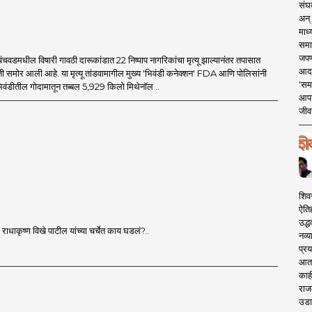
संघक
अन् 
माध्
समा
जपण
िंचवडमधील विषारी गावठी दारूकांडात 22 निष्पाप नागरिकांचा मृत्यू झाल्यानंतर तपासात
आदर्
 समोर आली आहे. या मृत्यू तांडवामागील मुख्य 'भिवंडी कनेक्शन' FDA आणि पोलिसांनी
'सम
िवंडीतील गोदामातून तब्बल 5,929 किलो मिथेनॉल ..
आपट
जीवन
शिव
ऐति
उद्ध
ाधाकृष्ण विखे पाटील यांच्या चर्चेत काय घडलं?..
नव्य
प्रय
आता 
काही
राज
उडा