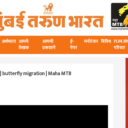
अर्थभारत
आमचे
आमची
ई-
मनोरंजन
विविध
रा.स्व.स
लेखक
प्रकाशने
पेपर
परिवार
त ? | butterfly migration | Maha MTB