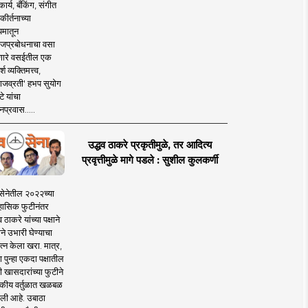
ार्य, बँकिंग, संगीत
कीर्तनाच्या
यमातून
जप्रबोधनाचा वसा
ारे वसईतील एक
श व्यक्तिमत्त्व,
ाजव्रती' हभप सुयोग
े यांचा
प्रवास.....
उद्धव ठाकरे प्रकृतीमुळे, तर आदित्य
प्रवृत्तीमुळे मागे पडले : सुशील कुलकर्णी
सेनेतील २०२२च्या
हासिक फुटीनंतर
व ठाकरे यांच्या पक्षाने
ाने उभारी घेण्याचा
त्न केला खरा. मात्र,
पुन्हा एकदा पक्षातील
 खासदारांच्या फुटीने
कीय वर्तुळात खळबळ
ली आहे. उबाठा