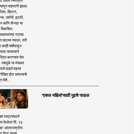
 विशेष निमंत्रित
 म्हणून सहभागी झाला.
िका, ब्रिटन,
न्स, जर्मनी, इटली,
न आणि कॅनडा या
 विकसित
व्यवस्थांच्या गटाचा
त सदस्य नसला, तरी
या काही वर्षांपासून
ताला सातत्याने
त्रित करण्यात येत
 त्यामुळे या मंचावर
ाचे वाढते महत्त्व
रेखित होत असल्याचे
न येते...
'एकल महिलां'साठी पुढचे पाऊल
क्त राष्ट्रसंघाने
ित केलेला दि. २३
हा 'आंतरराष्ट्रीय
ा दिन' संपूर्ण