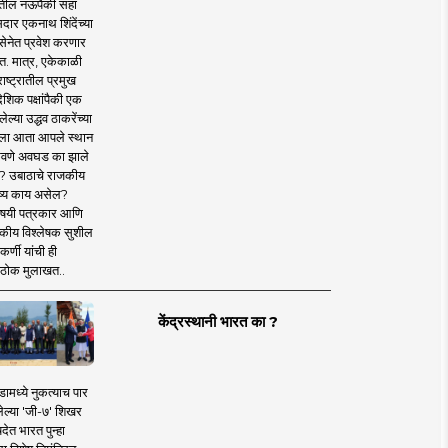
तील नऊपैकी सहा
दार एकनाथ शिंदेंच्या
सेनेत प्रवेश करणार
त. मात्र, एकेकाळी
ाष्ट्रातील प्रमुख
देशिक पक्षांपैकी एक
ल्या उद्धव ठाकरेंच्या
षाला आता आपले स्थान
वणे अवघड का झाले
? उबाठाचे राजकीय
ष्य काय असेल?
िषयी पत्रकार आणि
कीय विश्लेषक सुशील
र्णी यांची ही
ठोक मुलाखत..
केंद्रस्थानी भारत का ?
ामध्ये नुकत्याच पार
ेल्या 'जी-७' शिखर
देत भारत पुन्हा