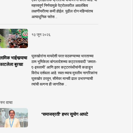
महत्त्वपूर्ण निर्णयामुळे पेट्रोलवरील अवलंबित्व
लक्षणीयरीत्या कमी होईल. पुढील दोन महिन्यांतच
अत्याधुनिक फ्लेस ..
१३ जून २०२६
घुसखोरांना मायदेशी परत पाठवण्याच्या भारताच्या
लामिक भाईचार्‍याचा
ठाम भूमिकेला बांगलादेशच्या कट्टरतावादी ‘जमात-
फाटलेला बुरखा
ए-इस्लामी’ आणि इतर कट्टरपंथीयांनी कडाडून
विरोध दर्शवला आहे. स्वतःच्याच मुस्लीम नागरिकांना
घुसखोर ठरवून, सीमेवर मानवी ढाल उभारण्याची
त्यांची वल्गना ही जागतिक ..
रुर वाचा
'समाजव्रती' हभप सुयोग आपटे