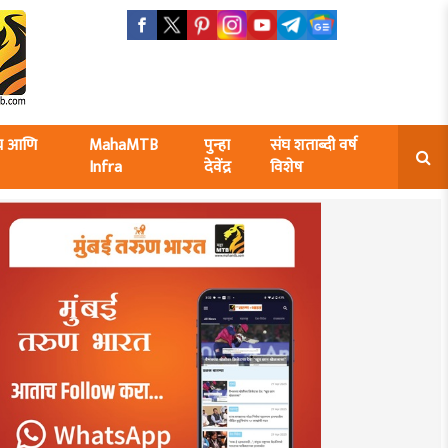
ंघ आणि
MahaMTB
पुन्हा
संघ शताब्दी वर्ष
Infra
देवेंद्र
विशेष