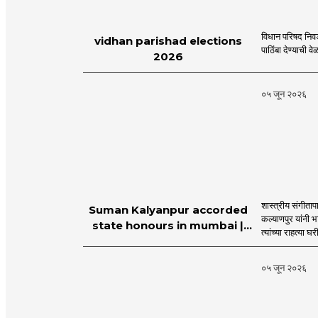
विधान परिषद निव
vidhan parishad elections
पाठिंबा देण्याची 
2026
०५ जून २०२६
शास्त्रीय संगीता
Suman Kalyanpur accorded
कल्याणपुर यांनी 
state honours in mumbai |
त्यांच्या राहत्या घ
MahaMTB
०५ जून २०२६