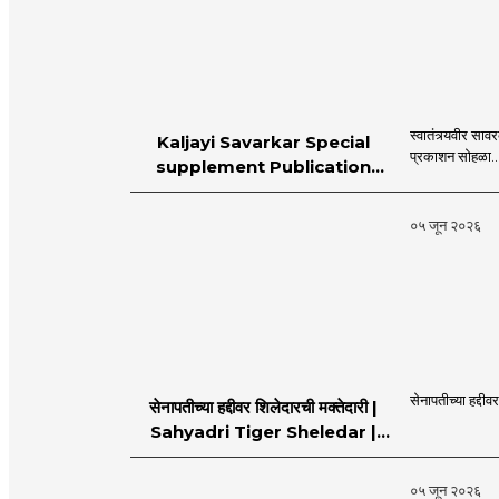
स्वातंत्र्यवीर स
Kaljayi Savarkar Special
प्रकाशन सोहळा..
supplement Publication
Programme in Dahanu |
MahaMTB
०५ जून २०२६
सेनापतीच्या हद्दीव
सेनापतीच्या हद्दीवर शिलेदारची मक्तेदारी |
Sahyadri Tiger Sheledar |
MahaMTB
०५ जून २०२६