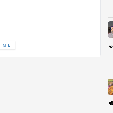
MTB
जु
मह