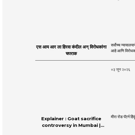
सर्वोच्च न्यायालयाने एस आय आर प्रक्रियेला हिरवा कंदील दाखवून देशाच्या अखंडतेल
एस आय आर ला हिरवा कंदील अन् विरोधकांना
चपराक
०३ जून २०२६
मीरा रोड पॅटर्न ह
Explainer : Goat sacrifice
controversy in Mumbai |
MahaMTB