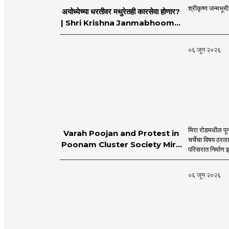
श्रीकृष्ण जन्मभूम
अयोध्येच्या धरतीवर मथुरेतही कारसेवा होणार?
| Shri Krishna Janmabhoomi |
MahaMTB
०६ जून २०२६
मिरा रोडमधील पून
Varah Poojan and Protest in
चर्चेचा विषय ठरल
Poonam Cluster Society Mira
परिसरात निर्माण झ
Road
०६ जून २०२६