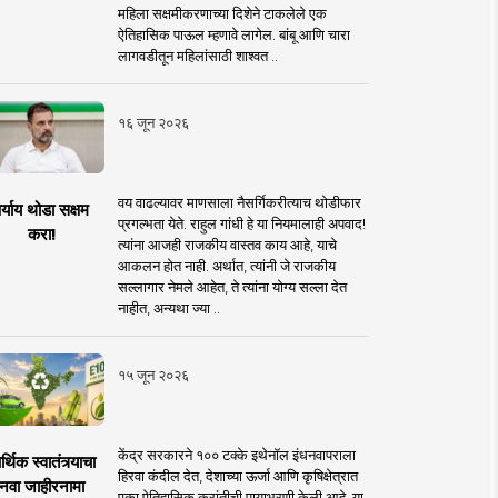
महिला सक्षमीकरणाच्या दिशेने टाकलेले एक
ऐतिहासिक पाऊल म्हणावे लागेल. बांबू आणि चारा
लागवडीतून महिलांसाठी शाश्वत ..
१६ जून २०२६
वय वाढल्यावर माणसाला नैसर्गिकरीत्याच थोडीफार
र्याय थोडा सक्षम
प्रगल्भता येते. राहुल गांधी हे या नियमालाही अपवाद!
करा!
त्यांना आजही राजकीय वास्तव काय आहे, याचे
आकलन होत नाही. अर्थात, त्यांनी जे राजकीय
सल्लागार नेमले आहेत, ते त्यांना योग्य सल्ला देत
नाहीत, अन्यथा ज्या ..
१५ जून २०२६
केंद्र सरकारने १०० टक्के इथेनॉल इंधनवापराला
्थिक स्वातंत्र्याचा
हिरवा कंदील देत, देशाच्या ऊर्जा आणि कृषिक्षेत्रात
नवा जाहीरनामा
एका ऐतिहासिक क्रांतीची पायाभरणी केली आहे. या