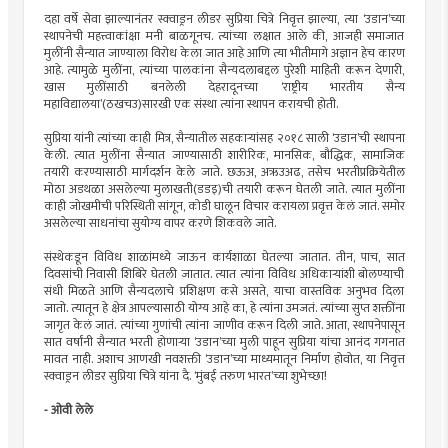
दहा वर्षे सेवा झाल्यानंतर स्क्वाड्रन लीडर सुप्रिया चित्रे निवृत्त झाल्या, त्या ‘उडान’च्या
स्थापनेची महत्त्वाकांक्षा मनी बाळगूनच. त्यांच्या लक्षात आले की, आजही समाजात
मुलींनी सैन्यात जाण्याला विरोध केला जात आहे आणि त्या भीतीमागे अज्ञान हेच कारण
आहे. त्यामुळे मुलींना, त्यांच्या पालकांना सैन्यदलाबद्दल पुरेशी माहिती करून देणारी,
खास मुलींसाठी बनलेली देहरादूनच्या ‘राष्ट्रीय भारतीय सैन्य
महाविद्यालया’(ठखचउ)सारखी एक संस्था त्यांना स्थापन करायची होती.
सुप्रिया यांनी त्यांच्या काही मित्र, सैन्यातील सहकार्‍यांसह २०१८ साली ‘उडान’ची स्थापना
केली. त्यात मुलींना सैन्यात जाण्यासाठी शारीरिक, मानसिक, बौद्धिक, सामाजिक
तयारी करण्यासाठी मार्गदर्शन केले जाते. छऊअ, अऋउअढ, तसेच भरतीप्रक्रियेतील
मोठा अडथळा असलेल्या मुलाखती(डडइ)ची तयारी करून घेतली जाते. त्यात मुलींना
काही जोखमीची परिस्थिती सांगून, कोडी घालून विचार करायला प्रवृत्त केलं जातं. समोर
असलेल्या साधनांचा सुयोग्य वापर करणे शिकवले जाते.
संस्थेकडून विविध शाळांमध्ये जाऊन कार्यशाळा घेतल्या जातात. तीन, पाच, सात
दिवसांची निवासी शिबिरे घेतली जातात. त्यात त्यांना विविध अधिकार्‍यांशी बोलण्याची
संधी मिळते आणि सैन्यदलाचे प्रशिक्षण कसे असते, याचा वास्तविक अनुभव दिला
जातो. त्यातून हे क्षेत्र आपल्यासाठी योग्य आहे का, हे त्यांना उमजतं. त्यांच्या सुप्त शक्तींना
जागृत केलं जातं. त्यांच्या गुणांची त्यांना जाणीव करून दिली जाते. आता, स्थापनेपासून
सात वर्षांनी सैन्यात भरती होणार्‍या ‘उडान’च्या मुली पाहून सुप्रिया यांचा आनंद गगनात
मावत नाही. अशाच आणखी नवशक्ती ‘उडान’च्या माध्यमातून निर्माण होवोत, या निवृत्त
स्क्वाड्रन लीडर सुप्रिया चित्रे यांना दै. ‘मुंबई तरुण भारत’च्या शुभेच्छा!
- ओवी लेले