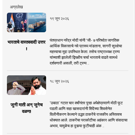
अग्रलेख
१९ जून २०२६
पंतप्रधान नरेंद्र मोदी यांनी 'जी- ७ परिषदेत जागतिक
भारताचे वास्तववादी उत्तर
आर्थिक विकासाचे नवे प्रारूप मांडताना, सागरी सुरक्षेचा
!
महत्त्वाचा मुद्दा उपस्थित केला. तसेच राष्ट्राध्यक्ष ट्रम्प
यांच्याशी झालेली द्विपक्षीय चर्चा भारताचे वाढते सामर्थ
दर्शवणारी असली, तरी ट्रम्प ..
१८ जून २०२६
‘उबाठा’ गटात चार वर्षांनंतर पुन्हा अपेक्षेप्रमााणे मोठी फूट
जुनी माती अन् जुनेच
पडली आणि सहा खासदारांनी शिंदेंच्या शिवसेनेत
वळण!
विलीनीकरण केल्याने उद्धव ठाकरेंचे राजकीय अस्तित्वच
धोक्यात आले. ठाकरेंचा पराकोटीचा अहंकार आणि संवादाचा
अभाव, यामुळेच हा दुसर्‍या फुटीचाही अंक ..