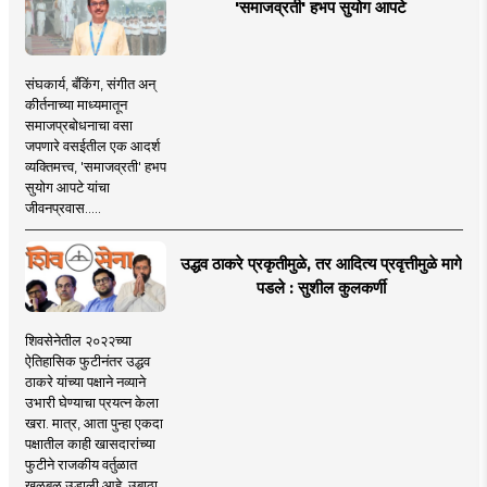
'समाजव्रती' हभप सुयोग आपटे
संघकार्य, बँकिंग, संगीत अन्
कीर्तनाच्या माध्यमातून
समाजप्रबोधनाचा वसा
जपणारे वसईतील एक आदर्श
व्यक्तिमत्त्व, 'समाजव्रती' हभप
सुयोग आपटे यांचा
जीवनप्रवास.....
उद्धव ठाकरे प्रकृतीमुळे, तर आदित्य प्रवृत्तीमुळे मागे
पडले : सुशील कुलकर्णी
शिवसेनेतील २०२२च्या
ऐतिहासिक फुटीनंतर उद्धव
ठाकरे यांच्या पक्षाने नव्याने
उभारी घेण्याचा प्रयत्न केला
खरा. मात्र, आता पुन्हा एकदा
पक्षातील काही खासदारांच्या
फुटीने राजकीय वर्तुळात
खळबळ उडाली आहे. उबाठा