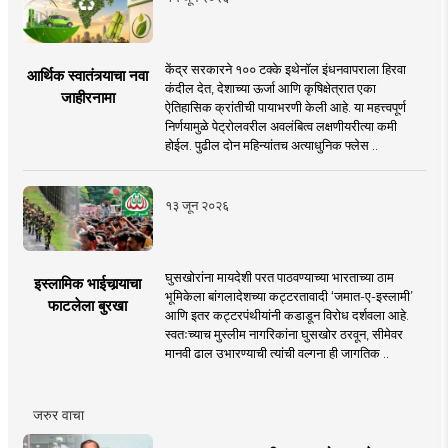
केंद्र सरकारने १०० टक्के इथेनॉल इंधनवापराला हिरवा
आर्थिक स्वातंत्र्याचा नवा
कंदील देत, देशाच्या ऊर्जा आणि कृषिक्षेत्रात एका
जाहीरनामा
ऐतिहासिक क्रांतीची पायाभरणी केली आहे. या महत्त्वपूर्ण
निर्णयामुळे पेट्रोलवरील अवलंबित्व लक्षणीयरीत्या कमी
होईल. पुढील दोन महिन्यांतच अत्याधुनिक फ्लेस ..
१३ जून २०२६
घुसखोरांना मायदेशी परत पाठवण्याच्या भारताच्या ठाम
इस्लामिक भाईचार्‍याचा
भूमिकेला बांगलादेशच्या कट्टरतावादी ‘जमात-ए-इस्लामी’
फाटलेला बुरखा
आणि इतर कट्टरपंथीयांनी कडाडून विरोध दर्शवला आहे.
स्वतःच्याच मुस्लीम नागरिकांना घुसखोर ठरवून, सीमेवर
मानवी ढाल उभारण्याची त्यांची वल्गना ही जागतिक ..
जरुर वाचा