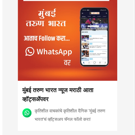
मुंबई तरुण भारत न्यूज मराठी आता
व्हॉट्सॲपवर
कृतिशील वाचकांचे कृतिशील दैनिक 'मुंबई तरुण
भारत'चं व्हॉट्सअप चॅनल फॉलो करा!