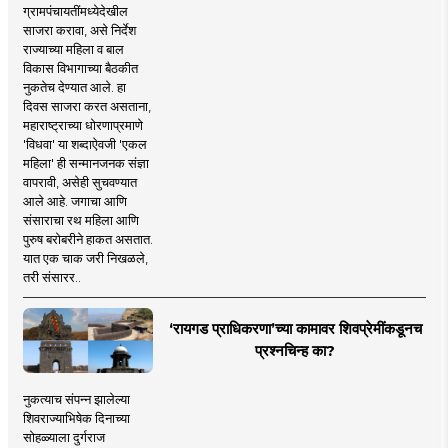
ग्रामपंचायतींमध्येदेखील
साजरा करावा, असे निर्देश
राज्याच्या महिला व बाल
विकास विभागाच्या बैठकीत
नुकतेच देण्यात आले. हा
दिवस साजरा करत असताना,
महाराष्ट्राच्या धोरणाप्रमाणे
'विधवा' या शब्दाऐवजी 'एकल
महिला' ही सन्मानजनक संज्ञा
वापरावी, असेही सुचवण्यात
आले आहे. जगाचा आणि
संसाराचा रथ महिला आणि
पुरुष बरोबरीने हाकत असतात.
यात एक चाक जरी निखळले,
तरी संसारर..
‘रायगड प्राधिकरणा’च्या कामावर शिवप्रेमींकडूनच
प्रश्नचिन्ह का?
नुकत्याच संपन्न झालेल्या
शिवराज्याभिषेक दिनाच्या
सोहळ्याला दुर्गराज