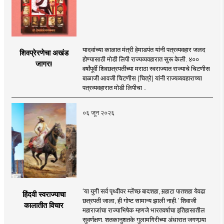
यादवांच्या काळात मंत्री हेमाडपंत यांनी पत्रव्यवहार जलद
शिवप्रेरणेचा अखंड
होण्यासाठी मोडी लिपी राज्यव्यवहारात सुरू केली. ४००
जागर!
वर्षांपूर्वी शिवछत्रपतींच्या मराठा स्वराज्यात राज्याचे चिटणीस
बाळाजी आवजी चिटणीस (चित्रे) यांनी राज्यव्यवहाराच्या
पत्रव्यवहारात मोडी लिपीचा ..
०६ जून २०२६
‘या युगी सर्व पृथ्वीवर म्लेंच्छ बादशहा, मर्‍हाटा पातशहा येवढा
हिंदवी स्वराज्याचा
छत्रपती जाला, ही गोष्ट सामान्य झाली नाही.’ शिवाजी
कालातीत विचार
महाराजांचा राज्याभिषेक म्हणजे भारतवर्षाचा इतिहासातील
सुवर्णक्षण. शतकानुशतके गुलामगिरीच्या अंधारात जगणार्‍या