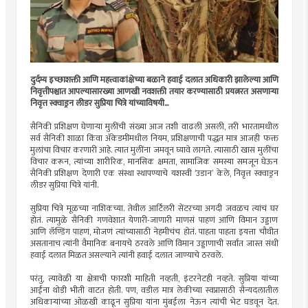
दुर्दम्य इच्छाशक्ती आणि महत्त्वाकांक्षेच्या बळाने हवाई दलात अधिकारी झालेल्या आणि
निवृत्तीपश्चात आपल्यासारख्या आणखी नवशक्ती तयार करण्यासाठी प्रयत्नरत असणार्‍या
निवृत्त स्क्वाड्रन लीडर सुप्रिया चित्रे यांच्याविषयी...
सैनिकी प्रशिक्षण घेणार्‍या मुलींची संख्या आज तशी वाढली असली, तरी भारतामधील
सर्व सैनिकी शाळा किंवा अ‍ॅकेडमींमधील नियम, प्रशिक्षणाची पद्धत मात्र आजही फक्त
मुलांचा विचार करणारी आहे. त्यात मुलींना जमवून घ्यावे लागते. त्यासाठी खास मुलींचा
विचार करून, त्यांच्या शारीरिक, मानसिक क्षमता, सामाजिक समस्या समजून घेऊन
सैनिकी प्रशिक्षण देणारी एक संस्था स्थापण्याचे यशस्वी ‘उडान’ केले, निवृत्त स्क्वाड्रन
लीडर सुप्रिया चित्रे यांनी.
सुप्रिया चित्रे मूळच्या नाशिकच्या. तेथील आर्टिलरी सेंटरच्या अगदी जवळच त्यांचं घर
होतं. त्यामुळे सैनिकी गणवेशात येणारी-जाणारी माणसं पाहणं आणि विमान उड्डाण
आणि लॅण्डिंग पाहणं, मोजणं त्यांच्यासाठी नेहमीचंच होतं. पाहता पाहता इयत्ता चौथीत
असतानाच त्यांनी वैमानिक बनायचे ठरवले आणि विमान उड्डाणाची सर्वांत जास्त संधी
हवाई दलात मिळत असल्याने त्यांनी हवाई दलात जाण्याचे ठरवले.
परंतु, त्यावेळी या क्षेत्राची फारशी माहिती नव्हती, इंटरनेटही नव्हते. सुप्रिया यांच्या
आईंना थोडी भीती वाटत होती. पण, वडील मात्र लेकीच्या स्वप्नासाठी सैन्यदलातील
अधिकार्‍यांच्या ओळखी काढून सुप्रिया यांना मुंबईला नेऊन त्यांची भेट घडवून देत.