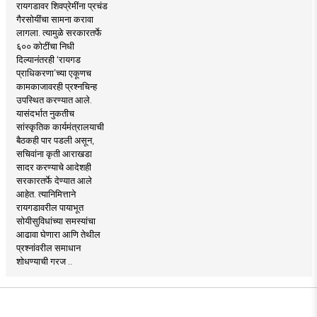
रायगडावर शिवप्रेमींना प्रचंड
गैरसोयींचा सामना करावा
लागला. त्यामुळे सरकारतर्फे
६०० कोटींचा निधी
दिल्यानंतरही ‘रायगड
प्राधिकरणा’च्या एकूणच
कामकाजावरही प्रश्नचिन्ह
उपस्थित करण्यात आले.
यासंदर्भात नुकतीच
सांस्कृतिक कार्यमंत्रालयाची
बैठकही पार पडली असून,
सचिवांना कृती आराखडा
सादर करण्याचे आदेशही
सरकारतर्फे देण्यात आले
आहेत. त्यानिमित्ताने
रायगडावरील पायाभूत
सोयीसुविधांच्या समस्यांचा
आढावा घेणारा आणि तेथील
प्रश्नांवरील समाधान
शोधण्याची गरज ..