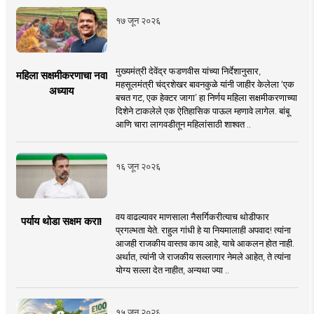
१७ जून २०२६
मुख्यमंत्री देवेंद्र फडणवीस यांच्या निर्देशानुसार,
महिला सक्षमीकरणाचा नवा
महसूलमंत्री चंद्रशेखर बावनकुळे यांनी जाहीर केलेला ‘एक
अध्याय
बचत गट, एक हेक्टर जागा’ हा निर्णय महिला सक्षमीकरणाच्या
दिशेने टाकलेले एक ऐतिहासिक पाऊल म्हणावे लागेल. बांबू
आणि चारा लागवडीतून महिलांसाठी शाश्वत ..
१६ जून २०२६
वय वाढल्यावर माणसाला नैसर्गिकरीत्याच थोडीफार
पर्याय थोडा सक्षम करा!
प्रगल्भता येते. राहुल गांधी हे या नियमालाही अपवाद! त्यांना
आजही राजकीय वास्तव काय आहे, याचे आकलन होत नाही.
अर्थात, त्यांनी जे राजकीय सल्लागार नेमले आहेत, ते त्यांना
योग्य सल्ला देत नाहीत, अन्यथा ज्या ..
१५ जून २०२६