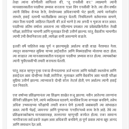
तेव्हा त्यांना कोणीतरी सांगितलं की, "तू एनसीसी कर.” त्याप्रमाणे त्यांनी
मानसशास्त्रातील पदवीचा अभ्यास करताना ‘एअर विंग एनसीसी’ केले. त्या तीन वर्षांत
त्यांनी विविध कॅम्प्स केले, वेगवेगळ्या अधिकार्‍यांची भेट झाली, त्यांचे मार्गदर्शन
लाभले, हवाई दलाची भरतीप्रक्रिया समजून घेतली. नियमितपणे वर्तमानपत्र वाचणे,
त्यात रिक्त पदांची जाहिरात दिसली की अर्ज भरणे हे त्या अगदी न चुकता करत असत.
पदवीच्या अंतिम वर्षाला असताना त्या पहिल्याच प्रयत्नात त्या प्रवेशप्रक्रियेतील लेखी
परीक्षा, शारीरिक चाचणी आणि मुलाखत तिन्ही उत्तीर्ण झाल्या. परंतु, वैद्यकीय चाचणीत
त्यांची उंची वैमानिकाला हवी, त्यापेक्षा कमी असल्याचे कळले.
इतकी वर्षे पाहिलेलं स्वप्न पूर्ण न झाल्यामुळे अर्थातच काही काळ नैराश्यात गेला.
त्यातून सावरण्यात सुप्रिया यांच्या आईवडील आणि मित्रमंडळींचा मोलाचा वाटा होता.
त्या काळात त्या मानसशास्त्रातील पदव्युत्तर पदवीचा अभ्यास करत होत्या. त्याचबरोबर
त्यांनी ‘युपीएससी’ची तयारी करायला घेतली.
परंतु, सहज म्हणून पुन्हा एकदा सैन्यदलाचा अर्ज भरला आणि यावेळी स्थलसेना आणि
हवाईदल अशा दोन्हींच्या लेखी, शारीरिक, मुलाखत आणि वैद्यकीय अशा चारही परीक्षा
सुप्रिया उत्तीर्ण झाल्या. त्यांच्याकडे दोन्ही कॉल लेटर्स होती, पण अर्थातच त्यांनी हवाई
दल निवडले.
एक वर्षाच्या प्रशिक्षणानंतर त्या शिक्षण शाखेत रुजू झाल्या. नवीन आलेल्या तरुणांना
सैनिकी प्रशिक्षण देणे, त्यांचे व्यक्तिमत्त्व घडवणे, मानसिकरित्या कणखर बनविणे, तसेच
अधिक उच्चपदाच्या परीक्षांची तयारी करून घेणे इत्यादी जबाबदारी त्या सांभाळत
असत. त्यांनी चेन्नई, जामनगर आणि पुण्याच्या ‘एनडीए’मध्ये काम केले आहे. तेथे त्या
प्रशिक्षकाबरोबरच मानसशास्त्रज्ञ, सल्लागार म्हणूनही कार्यरत होत्या. एका सामान्य
नागरिकाला सर्व प्रकारे सक्षम असा अधिकारी बनविणे, हा पूर्ण प्रवास त्यांना खूप आनंद
आणि समाधान देत असे.