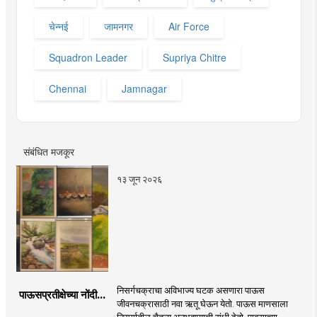
चेन्नई
जामनगर
Air Force
Squadron Leader
Supriya Chitre
Chennai
Jamnagar
संबंधित मजकूर
१३ जून २०२६
निसर्गचक्राचा अविभाज्य घटक असणारा पाऊस
पाऊसप्रतीक्षेच्या नोंदी...
जीवनचक्रासाठी नवा ऋतू घेऊन येतो. पाऊस माणसाला
निसर्गातील चैतन्य अनुभवण्याची संधी देतो. पावसाच्या