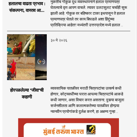
नुकतीच गोकुळ दूध व्यवस्थापनाने हलाल प्रमाणपत्र
हलालचा वाढता प्रभाव :
घेतल्याचे वृत्त आपण वाचले. त्यावर उलटसुलट चर्चाही सुरू
संकल्पना, वास्तव आणि
झाली आहे. गोकुळ वर बहिष्कार टाका इथपासून ते हलाल
वाद
प्रमाणपत्र घेतले तर काय बिघडले अशा हिंदूंच्या
प्रतिक्रिया आहेत!! मध्यंतरी उत्तरप्रदेश मध्ये हलाल ..
३० मे २०२६
व्यावसायिक पातळीवर मराठी चित्रपटांचा उत्कर्ष कधी
होरपळलेल्या 'जीवा'ची
होणार, कोट्यवधींच्या घरात आपल्या चित्रपटांचे आकडे
कहाणी
कधी जाणार, असा विचार करत असताना; दुसर्‍या बाजूला
सर्जनशीलता आणि कलात्मकतेच्या पातळीवर होणार्‍या
नवनवीन प्रयोगांकडे दुर्लक्ष करणे, हा अक्षम्य गुन्हा ..