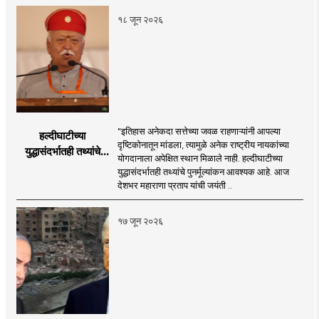
१८ जून २०२६
"इतिहास अनेकदा सत्तेच्या जवळ राहणाऱ्यांनी आपल्या
हल्दीघाटीच्या
दृष्टिकोनातून मांडला, त्यामुळे अनेक राष्ट्रीय नायकांच्या
युद्धासंदर्भातही तथ्यांचे
योगदानाला अपेक्षित स्थान मिळाले नाही. हल्दीघाटीच्या
पुनर्मूल्यांकन आवश्यक! :
युद्धासंदर्भातही तथ्यांचे पुनर्मूल्यांकन आवश्यक आहे. आज
सरसंघचालक डॉ.
देशभर महाराणा प्रताप यांची जयंती ..
मोहनजी भागवत
१७ जून २०२६