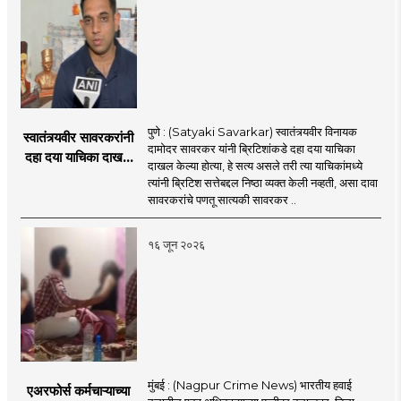
पुणे : (Satyaki Savarkar) स्वातंत्र्यवीर विनायक
स्वातंत्र्यवीर सावरकरांनी
दामोदर सावरकर यांनी ब्रिटिशांकडे दहा दया याचिका
दहा दया याचिका दाखल
दाखल केल्या होत्या, हे सत्य असले तरी त्या याचिकांमध्ये
केल्या, मात्र
त्यांनी ब्रिटिश सत्तेबद्दल निष्ठा व्यक्त केली नव्हती, असा दावा
ब्रिटिशांप्रति कधीही
सावरकरांचे पणतू सात्यकी सावरकर ..
निष्ठा व्यक्त केली नाही’!
पणतू सात्यकी सावरकर
१६ जून २०२६
यांनी न्यायालयात सादर
केला दावा
मुंबई : (Nagpur Crime News) भारतीय हवाई
एअरफोर्स कर्मचाऱ्याच्या