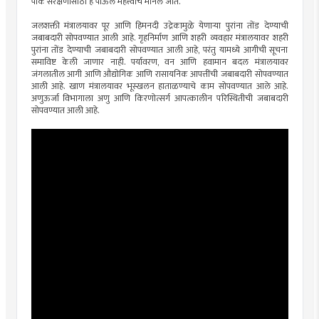
पीक संरक्षणासाठी हे पाऊल महत्त्वाचे मानले जाते.
जलशक्ती मंत्रालयावर पूर आणि हिमनदी उद्रेकामुळे येणाऱ्या पुरांना तोंड देण्याची
जबाबदारी सोपवण्यात आली आहे. गृहनिर्माण आणि शहरी व्यवहार मंत्रालयावर शहरी
पुरांना तोंड देण्याची जबाबदारी सोपवण्यात आली आहे, परंतु यामध्ये आगीची सूचना
समाविष्ट केली जाणार नाही. पर्यावरण, वन आणि हवामान बदल मंत्रालयावर
जंगलातील आगी आणि औद्योगिक आणि रासायनिक आपत्तींची जबाबदारी सोपवण्यात
आली आहे. खाण मंत्रालयावर भूस्खलन हाताळण्याचे काम सोपवण्यात आले आहे.
अणुऊर्जा विभागाला अणु आणि किरणोत्सर्ग आपत्कालीन परिस्थितीची जबाबदारी
सोपवण्यात आली आहे.