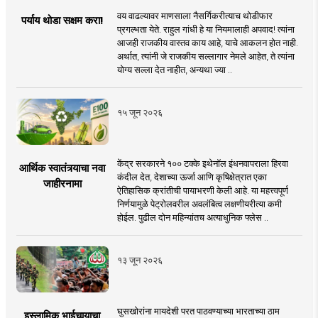
वय वाढल्यावर माणसाला नैसर्गिकरीत्याच थोडीफार
पर्याय थोडा सक्षम करा!
प्रगल्भता येते. राहुल गांधी हे या नियमालाही अपवाद! त्यांना
आजही राजकीय वास्तव काय आहे, याचे आकलन होत नाही.
अर्थात, त्यांनी जे राजकीय सल्लागार नेमले आहेत, ते त्यांना
योग्य सल्ला देत नाहीत, अन्यथा ज्या ..
१५ जून २०२६
केंद्र सरकारने १०० टक्के इथेनॉल इंधनवापराला हिरवा
आर्थिक स्वातंत्र्याचा नवा
कंदील देत, देशाच्या ऊर्जा आणि कृषिक्षेत्रात एका
जाहीरनामा
ऐतिहासिक क्रांतीची पायाभरणी केली आहे. या महत्त्वपूर्ण
निर्णयामुळे पेट्रोलवरील अवलंबित्व लक्षणीयरीत्या कमी
होईल. पुढील दोन महिन्यांतच अत्याधुनिक फ्लेस ..
१३ जून २०२६
घुसखोरांना मायदेशी परत पाठवण्याच्या भारताच्या ठाम
इस्लामिक भाईचार्‍याचा