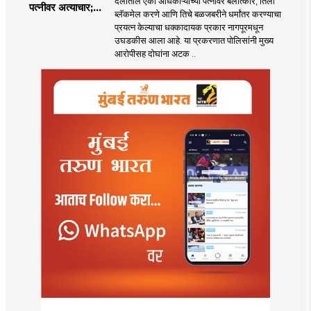
दलातील एका अधिकाऱ्याच्या पत्नीवर बलात्कार, तिला
पत्नीवर अत्याचार;
ब्लॅकमेल करणे आणि तिचे बळजबरीने धर्मांतर करण्याचा
नागपुरातील प्रकरणाने
प्रयत्न केल्याचा धक्कादायक प्रकार नागपूरमधून
उडवली खळबळ!
उघडकीस आला आहे. या प्रकरणात पोलिसांनी मुख्य
आरोपीसह दोघांना अटक ..