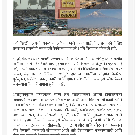
नवी दिल्ली :
आपत्ती व्यवस्थापन अधिक प्रभावी करण्यासाठी, केंद्र सरकारने विशिष्ट
प्रकारच्या आपत्तींची जबाबदारी वेगवेगळ्या मंत्रालये आणि विभागांना सोपवली आहे.
याद्वारे, केंद्र सरकारने आपत्ती दरम्यान होणारी जीवित आणि मालमत्तेचे नुकसान कमीत
कमी करण्याचे उद्दिष्ट ठेवले आहे. गृह मंत्रालयाने जारी केलेल्या अधिसूचनेत म्हटले आहे
की, आपत्ती व्यवस्थापन कायद्याच्या कलम ३५ अंतर्गत मिळालेल्या अधिकारांचा वापर
करून, केंद्र सरकार विविध कारणांमुळे होणाऱ्या आपत्तींच्या संदर्भात देखरेख,
पूर्वसूचना, प्रतिबंध, शमन, तयारी आणि क्षमता बांधणीची जबाबदारी सोपवलेल्या
मंत्रालयांना किंवा विभागांना सूचित करते.
अधिसूचनेनुसार, हिमस्खलन आणि तेल गळतीसारख्या आपत्ती हाताळण्याची
जबाबदारी संरक्षण मंत्रालयावर सोपवण्यात आली आहे. विशेषतः सीमावर्ती आणि
संवेदनशील भागात वेळेवर बचाव कार्य सुनिश्चित करण्यासाठी हे पाऊल उचलण्यात
आले आहे. पृथ्वी विज्ञान मंत्रालयावर शीतलहरी, चक्रीवादळ, चक्रीवादळ, भूकंप,
उष्णतेच्या लाटा, वीज कोसळणे, त्सुनामी, गारपीट आणि मुसळधार पावसासाठी
आगाऊ इशारा देण्याची जबाबदारी सोपवण्यात आली आहे. कृषी आणि शेतकरी
कल्याण मंत्रालयावर दव, शीतलहरी, दुष्काळ, गारपीट आणि कीटकांच्या हल्ल्यांना
तोंड देण्याची जबाबदारी सोपवण्यात आली आहे. शेतकऱ्यांच्या कल्याणासाठी आणि