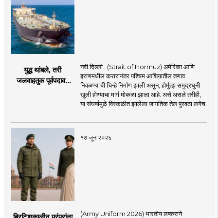
नवी दिल्ली : (Strait of Hormuz) अमेरिका आणि
युद्ध थांबले, तरी
इराणमधील करारानंतर पश्चिम आशियातील तणाव
जलवाहतुक पूर्वपदावर
निवळण्याची चिन्हे निर्माण झाली असून, होर्मुत्झ समुद्रधुनी
येण्यास होणार विलंब;
खुली होण्याचा मार्ग मोकळा झाला आहे. असे असले तरीही,
अडकलेल्या जहाजांना
या संघर्षामुळे विस्कळीत झालेला जागतिक तेल पुरवठा लगेच
कराराच्या शाश्वततेची
..
चिंता.
१७ जून २०२६
(Army Uniform 2026) भारतीय लष्कराने
ब्रिटिशकालीन परंपरांना