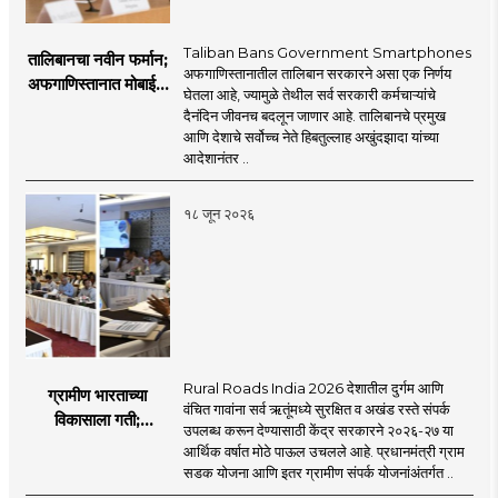
Taliban Bans Government Smartphones
तालिबानचा नवीन फर्मान;
अफगाणिस्तानातील तालिबान सरकारने असा एक निर्णय
अफगाणिस्तानात मोबाईल
घेतला आहे, ज्यामुळे तेथील सर्व सरकारी कर्मचाऱ्यांचे
बॅन
दैनंदिन जीवनच बदलून जाणार आहे. तालिबानचे प्रमुख
आणि देशाचे सर्वोच्च नेते हिबतुल्लाह अखुंदझादा यांच्या
आदेशानंतर ..
१८ जून २०२६
Rural Roads India 2026 देशातील दुर्गम आणि
ग्रामीण भारताच्या
वंचित गावांना सर्व ऋतूंमध्ये सुरक्षित व अखंड रस्ते संपर्क
विकासाला गती;
उपलब्ध करून देण्यासाठी केंद्र सरकारने २०२६-२७ या
२०२६-२७ मध्ये २६
आर्थिक वर्षात मोठे पाऊल उचलले आहे. प्रधानमंत्री ग्राम
हजार किमी नव्या रस्त्यांचे
सडक योजना आणि इतर ग्रामीण संपर्क योजनांअंतर्गत ..
लक्ष्य!