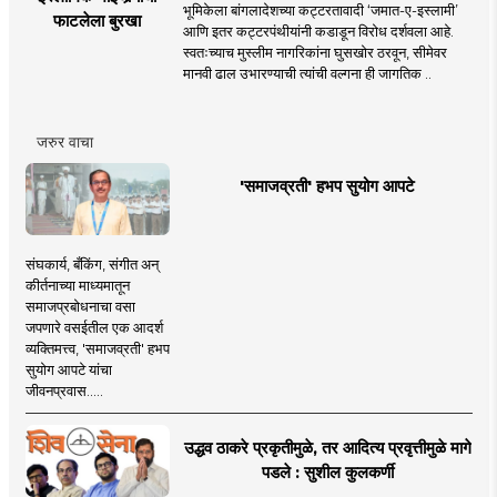
भूमिकेला बांगलादेशच्या कट्टरतावादी ‘जमात-ए-इस्लामी’
फाटलेला बुरखा
आणि इतर कट्टरपंथीयांनी कडाडून विरोध दर्शवला आहे.
स्वतःच्याच मुस्लीम नागरिकांना घुसखोर ठरवून, सीमेवर
मानवी ढाल उभारण्याची त्यांची वल्गना ही जागतिक ..
जरुर वाचा
'समाजव्रती' हभप सुयोग आपटे
संघकार्य, बँकिंग, संगीत अन्
कीर्तनाच्या माध्यमातून
समाजप्रबोधनाचा वसा
जपणारे वसईतील एक आदर्श
व्यक्तिमत्त्व, 'समाजव्रती' हभप
सुयोग आपटे यांचा
जीवनप्रवास.....
उद्धव ठाकरे प्रकृतीमुळे, तर आदित्य प्रवृत्तीमुळे मागे
पडले : सुशील कुलकर्णी