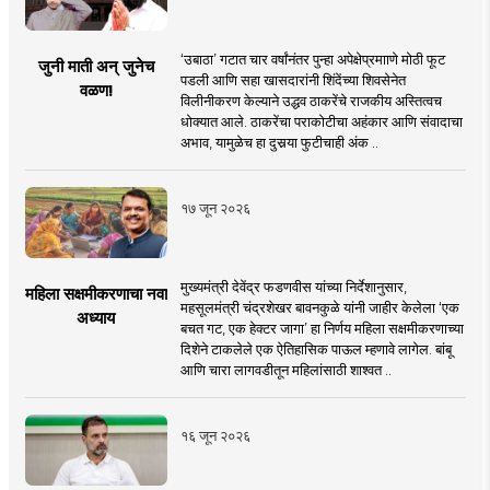
‘उबाठा’ गटात चार वर्षांनंतर पुन्हा अपेक्षेप्रमााणे मोठी फूट
जुनी माती अन् जुनेच
पडली आणि सहा खासदारांनी शिंदेंच्या शिवसेनेत
वळण!
विलीनीकरण केल्याने उद्धव ठाकरेंचे राजकीय अस्तित्वच
धोक्यात आले. ठाकरेंचा पराकोटीचा अहंकार आणि संवादाचा
अभाव, यामुळेच हा दुसर्‍या फुटीचाही अंक ..
१७ जून २०२६
मुख्यमंत्री देवेंद्र फडणवीस यांच्या निर्देशानुसार,
महिला सक्षमीकरणाचा नवा
महसूलमंत्री चंद्रशेखर बावनकुळे यांनी जाहीर केलेला ‘एक
अध्याय
बचत गट, एक हेक्टर जागा’ हा निर्णय महिला सक्षमीकरणाच्या
दिशेने टाकलेले एक ऐतिहासिक पाऊल म्हणावे लागेल. बांबू
आणि चारा लागवडीतून महिलांसाठी शाश्वत ..
१६ जून २०२६