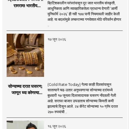
ब्रिटिशकालीन परंपरांपासून दूर जात भारतीय संस्कृती,
रामराम! भारतीय
आधुनिकता आणि व्यावहारिकतेला प्राधान्य देणारी ‘आर्मी
लष्कराची नवी ‘आर्मी
युनिफॉर्म २०२६’ ही नवी १७४ पानी नियमावली जाहीर केली
युनिफॉर्म २०२६’
आहे. या बदलांमुळे लष्कराच्या गणवेशात मोठे परिवर्तन होणार
नियमावली लागू
..
१७ जून २०२६
(Gold Rate Today) गेल्या काही दिवसांपासून
सोन्याच्या दरात घसरण;
सातत्याने चढ-उतार अनुभवणाऱ्या सोन्याच्या दरांमध्ये
जाणून घ्या कोणत्या
बुधवारी १७ जूनला दिलासादायक घसरण नोंदवली गेली
शहरात काय दर?
आहे. सराफा बाजार उघडताच सोन्याच्या किमती कमी
झाल्याचे दिसून आले. २४ कॅरेट सोन्याच्या १० ग्रॅम दरात
२७० रुपयांची ..
१६ जून २०२६