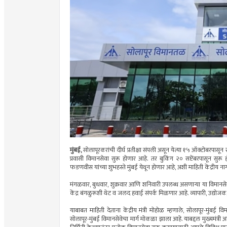
मुंबई,
सोलापूरकरांची दीर्घ प्रतीक्षा संपली असून येत्या १५ ऑक्टोबरपासू
प्रवासी विमानसेवा सुरू होणार आहे. तर बुकिंग २० सप्टेंबरपासून सुरू हो
फडणवीस यांच्या शुभहस्ते मुंबई येथून होणार आहे, अशी माहिती केंद्रीय 
मंगळवार, बुधवार, शुक्रवार आणि शनिवारी उपलब्ध असणाऱ्या या विमानसे
केंद्र बंगळुरूशी थेट व जलद हवाई संपर्क मिळणार आहे. व्यापारी, उद्योजक, व
याबाबत माहिती देताना केंद्रीय मंत्री मोहोळ म्हणाले, सोलापूर-मुंबई वि
सोलापूर-मुंबई विमानसेवेचा मार्ग मोकळा झाला आहे. याबद्दल मुख्यमंत्र