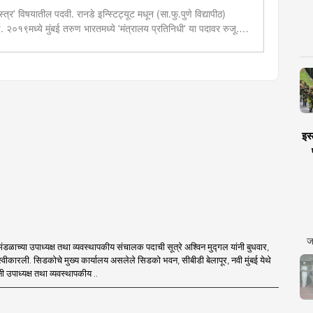
त्र' विषयातील पदवी. रानडे इन्स्टिट्यूट मधून (सा.फु.पुणे विद्यापीठ)
ण. २०१९मध्ये मुंबई तरुण भारतमध्ये 'मंत्रालय प्रतिनिधी' या पदावर रुजू.
ेव्हलपमेंट' विशेष प्रतिनिधी म्हणून कार्यरत. राज्यातील पायाभूत सुविधांविषयी
इस्
ज
ंडळाच्या उपाध्यक्ष तथा व्यवस्थापकीय संचालक पदाची सूत्रे अश्विन मुद्गल यांनी बुधवार,
स्वीकारली. सिडकोचे मुख्य कार्यालय असलेले सिडको भवन, सीबीडी बेलापूर, नवी मुंबई येथे
नी उपाध्यक्ष तथा व्यवस्थापकीय ..