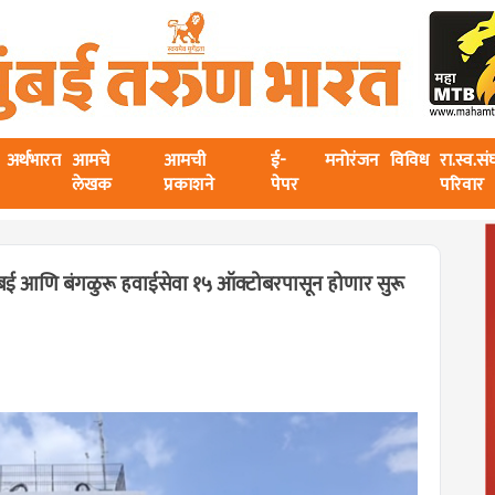
अर्थभारत
आमचे
आमची
ई-
मनोरंजन
विविध
रा.स्व.स
लेखक
प्रकाशने
पेपर
परिवार
; मुंबई आणि बंगळुरू हवाईसेवा १५ ऑक्टोबरपासून होणार सुरू