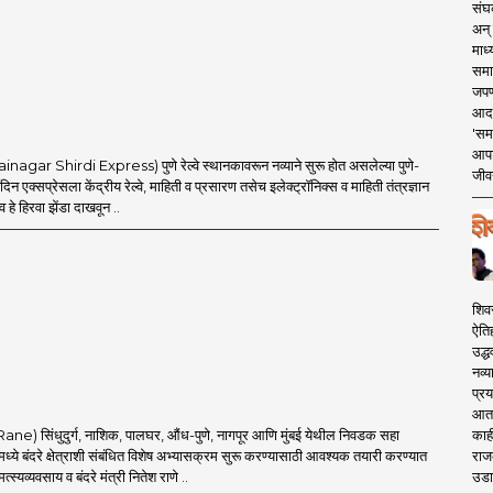
संघक
अन् 
माध्
समा
जपण
आदर्
'सम
आपट
inagar Shirdi Express) पुणे रेल्वे स्थानकावरून नव्याने सुरू होत असलेल्या पुणे-
जीवन
दिन एक्सप्रेसला केंद्रीय रेल्वे, माहिती व प्रसारण तसेच इलेक्ट्रॉनिक्स व माहिती तंत्रज्ञान
णव हे हिरवा झेंडा दाखवून ..
शिव
ऐति
उद्ध
नव्य
प्रय
आता 
काही
Rane) सिंधुदुर्ग, नाशिक, पालघर, औंध-पुणे, नागपूर आणि मुंबई येथील निवडक सहा
राज
्ये बंदरे क्षेत्राशी संबंधित विशेष अभ्यासक्रम सुरू करण्यासाठी आवश्यक तयारी करण्यात
उडा
्स्यव्यवसाय व बंदरे मंत्री नितेश राणे ..