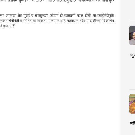
तळ्यांवर प्रयत्न सुरू होते. ज्याला आता यश आले आहे. मुंबई आणि बंगलोर या दोन सेवा सुरु
त्वाच्या शहराला थेट मुंबई व बंगळुरूशी जोडणं ही काळाची गरज होती. या हवाईसेवेमुळे
जगारनिर्मिती व पर्यटनाला चालना मिळणार आहे. पंतप्रधान नरेंद्र मोदीजींच्या ‘विकसित
िश्वास आहे’
जु
मह