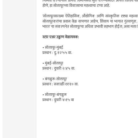
निर्मिती केल्यानंतर प्रत्येक विमानसेवा सुरु करण्यासाठी आपले विविध पा
होणे, हा सोलापूरच्या विकासाचा महत्त्वाचा टप्पा आहे.
‘सोलापूरसारख्या ऐतिहासिक, औद्योगिक आणि सांस्कृतिक दृष्ट्या महत्
सोलापूरकरांचा प्रवास वेळ वाचणार आहेच, शिवाय या भागात गुंतवणूक, रो
भारत’ या संकल्पनेत सोलापूरचा अधिक प्रभावी सहभाग होईल, असा मला व
स्टार एअर उड्डाण वेळापत्रक:
• सोलापूर-मुंबई
प्रस्थान : दु. १२ः५५ वा.
• मुंबई-सोलापूर
प्रस्थान : दुपारी २:४५ वा.
• बंगळुरू-सोलापूर
प्रस्थान : सकाळी ११ः१० वा.
• सोलापूर-बंगळुरू
प्रस्थान : दुपारी ४:१५ वा