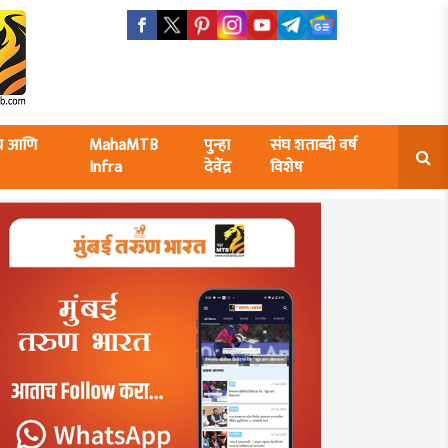
ंघ आणि
MahaMTB
पुन्हा
संघ शताब्दी वर्ष
Infra
देवेंद्र
विशेष