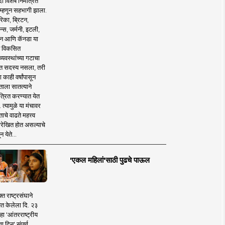
 विशेष निमंत्रित
 म्हणून सहभागी झाला.
िका, ब्रिटन,
न्स, जर्मनी, इटली,
न आणि कॅनडा या
 विकसित
व्यवस्थांच्या गटाचा
त सदस्य नसला, तरी
या काही वर्षांपासून
ताला सातत्याने
त्रित करण्यात येत
 त्यामुळे या मंचावर
ाचे वाढते महत्त्व
रेखित होत असल्याचे
न येते...
'एकल महिलां'साठी पुढचे पाऊल
क्त राष्ट्रसंघाने
ित केलेला दि. २३
हा 'आंतरराष्ट्रीय
ा दिन' संपूर्ण