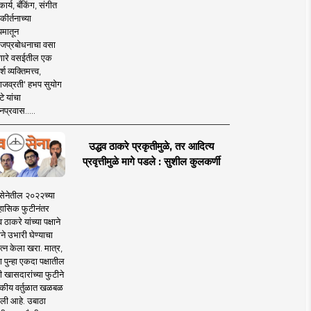
ार्य, बँकिंग, संगीत
कीर्तनाच्या
यमातून
जप्रबोधनाचा वसा
ारे वसईतील एक
श व्यक्तिमत्त्व,
ाजव्रती' हभप सुयोग
े यांचा
प्रवास.....
उद्धव ठाकरे प्रकृतीमुळे, तर आदित्य
प्रवृत्तीमुळे मागे पडले : सुशील कुलकर्णी
सेनेतील २०२२च्या
हासिक फुटीनंतर
व ठाकरे यांच्या पक्षाने
ाने उभारी घेण्याचा
त्न केला खरा. मात्र,
पुन्हा एकदा पक्षातील
 खासदारांच्या फुटीने
कीय वर्तुळात खळबळ
ली आहे. उबाठा