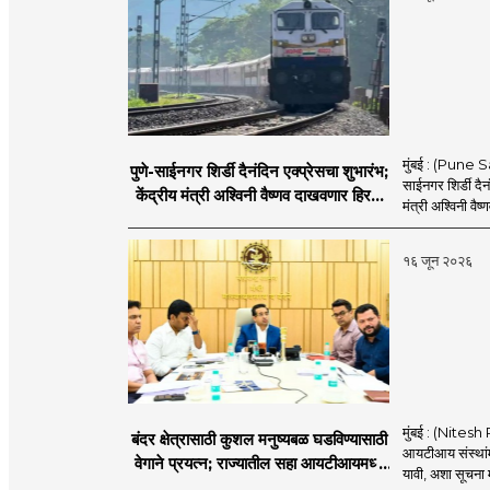
मुंबई : (Pune Sa
पुणे-साईनगर शिर्डी दैनंदिन एक्प्रेसचा शुभारंभ;
साईनगर शिर्डी दैनं
केंद्रीय मंत्री अश्विनी वैष्णव दाखवणार हिरवा
मंत्री अश्विनी वैष्
झेंडा
१६ जून २०२६
मुंबई : (Nitesh 
बंदर क्षेत्रासाठी कुशल मनुष्यबळ घडविण्यासाठी
आयटीआय संस्थांमध
वेगाने प्रयत्न; राज्यातील सहा आयटीआयमध्ये
यावी, अशा सूचना मत
विशेष अभ्यासक्रम - मंत्री नितेश राणे