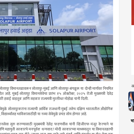
अ
न सोलापूर विमानतळावरून सोलापूर-मुंबई आणि सोलापूर-बंगळुरू या दोन्ही मार्गांवर नियमित
त आहे. मुंबई-सोलापूर विमानसेवेचा प्रारंभ १५ ऑक्टोबर, २०२५ रोजी मुख्यमंत्री देवेंद्र
नागरी हवाई वाहतूक आणि सहकार राज्यमंत्री मुरलीधर मोहोळ यांनी दिली.
वेमुळे सोलापूरकरांना राज्याची आर्थिक राजधानी मुंबई तसेच दक्षिण भारतातील औद्योगिक
िद्यार्थ्यांसह भाविकांसाठीही या नव्या सेवेमुळे प्रचंड सोय होणार आहे.
भा
मानसेवा सुरु करण्यासाठी मुख्यमंत्री देवेंद्र फडणवीस यांनी व्हिजीएफ मंजूर केल्याने या
ी आणि महायुती सरकारचे मनःपूर्वक धन्यवाद ! मोदी सरकारच्या माध्यमातून या विमानतळाची