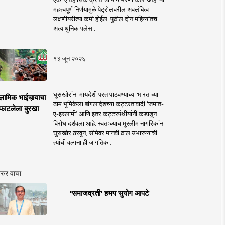
महत्त्वपूर्ण निर्णयामुळे पेट्रोलवरील अवलंबित्व
लक्षणीयरीत्या कमी होईल. पुढील दोन महिन्यांतच
अत्याधुनिक फ्लेस ..
१३ जून २०२६
घुसखोरांना मायदेशी परत पाठवण्याच्या भारताच्या
लामिक भाईचार्‍याचा
ठाम भूमिकेला बांगलादेशच्या कट्टरतावादी ‘जमात-
फाटलेला बुरखा
ए-इस्लामी’ आणि इतर कट्टरपंथीयांनी कडाडून
विरोध दर्शवला आहे. स्वतःच्याच मुस्लीम नागरिकांना
घुसखोर ठरवून, सीमेवर मानवी ढाल उभारण्याची
त्यांची वल्गना ही जागतिक ..
रुर वाचा
'समाजव्रती' हभप सुयोग आपटे