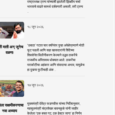
राष्ट्राध्यक्ष ट्रम्प यांच्याशी झालेली द्विपक्षीय चर्चा
भारताचे वाढते सामर्थ दर्शवणारी असली, तरी ट्रम्प
..
१८ जून २०२६
‘उबाठा’ गटात चार वर्षांनंतर पुन्हा अपेक्षेप्रमााणे मोठी
नी माती अन् जुनेच
फूट पडली आणि सहा खासदारांनी शिंदेंच्या
वळण!
शिवसेनेत विलीनीकरण केल्याने उद्धव ठाकरेंचे
राजकीय अस्तित्वच धोक्यात आले. ठाकरेंचा
पराकोटीचा अहंकार आणि संवादाचा अभाव, यामुळेच
हा दुसर्‍या फुटीचाही अंक ..
१७ जून २०२६
मुख्यमंत्री देवेंद्र फडणवीस यांच्या निर्देशानुसार,
िला सक्षमीकरणाचा
महसूलमंत्री चंद्रशेखर बावनकुळे यांनी जाहीर
नवा अध्याय
केलेला ‘एक बचत गट, एक हेक्टर जागा’ हा निर्णय