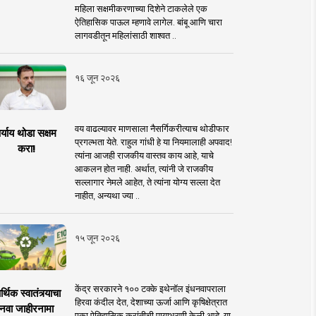
महिला सक्षमीकरणाच्या दिशेने टाकलेले एक
ऐतिहासिक पाऊल म्हणावे लागेल. बांबू आणि चारा
लागवडीतून महिलांसाठी शाश्वत ..
१६ जून २०२६
वय वाढल्यावर माणसाला नैसर्गिकरीत्याच थोडीफार
र्याय थोडा सक्षम
प्रगल्भता येते. राहुल गांधी हे या नियमालाही अपवाद!
करा!
त्यांना आजही राजकीय वास्तव काय आहे, याचे
आकलन होत नाही. अर्थात, त्यांनी जे राजकीय
सल्लागार नेमले आहेत, ते त्यांना योग्य सल्ला देत
नाहीत, अन्यथा ज्या ..
१५ जून २०२६
केंद्र सरकारने १०० टक्के इथेनॉल इंधनवापराला
्थिक स्वातंत्र्याचा
हिरवा कंदील देत, देशाच्या ऊर्जा आणि कृषिक्षेत्रात
नवा जाहीरनामा
एका ऐतिहासिक क्रांतीची पायाभरणी केली आहे. या