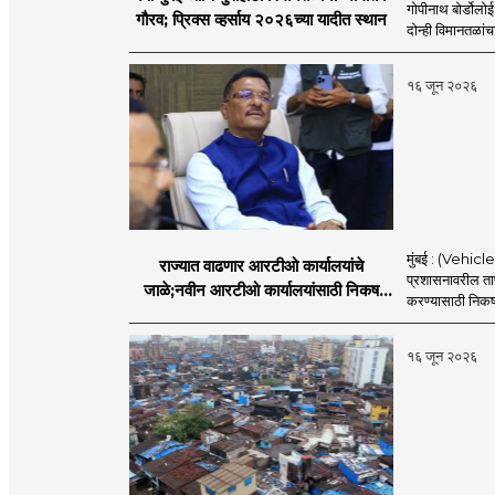
गोपीनाथ बोर्डोलो
गौरव; प्रिक्स व्हर्साय २०२६च्या यादीत स्थान
दोन्ही विमानतळांचा 
१६ जून २०२६
मुंबई : (Vehicl
राज्यात वाढणार आरटीओ कार्यालयांचे
प्रशासनावरील ताण
जाळे;नवीन आरटीओ कार्यालयांसाठी निकष
करण्यासाठी निकष 
निश्चित
१६ जून २०२६