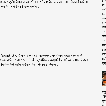
एकदा
ई आंतरराष्ट्रीय विमानतळाच्या टर्मिनल-2 ने जागतिक स्तरावर मान्यता मिळवली आहे. या
देश
समावेश प्रतिष्ठेच्या ‘प्रिक्स व्हर्साय ..
अमेर
फ्रा
जपा
सात
अर्थ
भार
गेल्
भार
निमं
आहे.
भारत
e Registration) राज्यातील वाढती वाहनसंख्या, नागरिकांची वाढती गरज आणि
अधो
 लक्षात घेता राज्य सरकराने नवीन प्रादेशिक व उपप्रादेशिक परिवहन कार्यालये स्थापन
दिसू
निश्चित केले आहेत. परिवहन विभागाने यासाठी नियुक्त ..
संयु
घोष
जून 
विधव