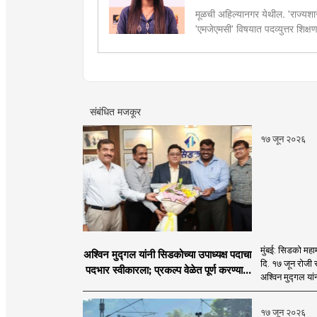
मूळची अहिल्यानगर येथील. 'राज्यशास्
'एमजेएमसी' विषयात पदव्युत्तर शिक्ष
सद्यस्थितीत 'इन्फ्रास्ट्रक्चर आणि ड
फिल्ड रिपोर्ट आणि लेखनात रस.
संबंधित मजकूर
१७ जून २०२६
मुंबई: सिडको महाम
अश्विन मुद्गल यांनी सिडकोच्या उपाध्यक्ष पदाचा
दि. १७ जून रोजी 
पदभार स्वीकारला; प्रकल्प वेळेत पूर्ण करण्यास
अश्विन मुद्गल यां
प्राधान्य देणार : अश्विन मुद्गल
१७ जून २०२६