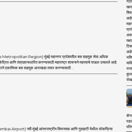
गटा
खास
शिव
आहे
महार
प्रा
असले
पक्
टिक
आहे
i Metropolitan Region) मुंबई महानगर प्रदेशातील बस वाहतूक सेवा अधिक
भवि
ेंद्रित आणि तंत्रज्ञानाधारित करण्यासाठी महाराष्ट्र शासनाने महत्त्वाचे पाऊल उचलले आहे.
याव
ाने एकात्मिक बस वाहतूक आराखडा तयार करण्यासाठी ..
राज
कुलक
रोख
कॅनड
पडल
परिष
umbai Airport) नवी मुंबई आंतरराष्ट्रीय विमानतळ आणि गुवाहाटी येथील लोकप्रिया