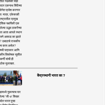
तील नऊपैकी सहा
दार एकनाथ शिंदेंच्या
सेनेत प्रवेश करणार
त. मात्र, एकेकाळी
ाष्ट्रातील प्रमुख
देशिक पक्षांपैकी एक
ल्या उद्धव ठाकरेंच्या
षाला आता आपले स्थान
वणे अवघड का झाले
? उबाठाचे राजकीय
ष्य काय असेल?
िषयी पत्रकार आणि
कीय विश्लेषक सुशील
र्णी यांची ही
ठोक मुलाखत..
केंद्रस्थानी भारत का ?
ामध्ये नुकत्याच पार
ेल्या 'जी-७' शिखर
देत भारत पुन्हा