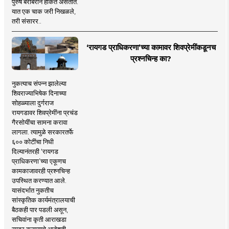
पुरुष बरोबरीने हाकत असतात.
यात एक चाक जरी निखळले,
तरी संसारर..
‘रायगड प्राधिकरणा’च्या कामावर शिवप्रेमींकडूनच
प्रश्नचिन्ह का?
नुकत्याच संपन्न झालेल्या
शिवराज्याभिषेक दिनाच्या
सोहळ्याला दुर्गराज
रायगडावर शिवप्रेमींना प्रचंड
गैरसोयींचा सामना करावा
लागला. त्यामुळे सरकारतर्फे
६०० कोटींचा निधी
दिल्यानंतरही ‘रायगड
प्राधिकरणा’च्या एकूणच
कामकाजावरही प्रश्नचिन्ह
उपस्थित करण्यात आले.
यासंदर्भात नुकतीच
सांस्कृतिक कार्यमंत्रालयाची
बैठकही पार पडली असून,
सचिवांना कृती आराखडा
सादर करण्याचे आदेशही