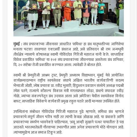
मुंबई :
संघ प्रचारकांच्या जीवनावर आधारित 'समिधा' हा ग्रंथ मातृभक्तीच्या जाणिवेचा
मनाला चटका लावणारा एकाअर्थी ग्रंथराज आहे, असे प्रतिपादन श्री राम जन्मभूमी
तीर्थक्षेत्र न्यासाचे कोषाध्यक्ष स्वामी गोविंददेव गिरिजी महाराज यांनी केले. साप्ताहिक
विवेक प्रकाशित 'समिधा' या १०१ संघ प्रचारकांच्या जीवनगाथा असलेला ग्रंथ शनिवार,
दि. २० सप्टेंबर रोजी प्रकाशित करण्यात आला. त्यावेळी ते बोलत होते.
स्वामी श्री प्रेमपुरीजी आश्रम ट्रस्ट, प्रेमपुरी अध्यात्म विद्याभवन, मुंबई येथे आयोजित
कार्यक्रमादरम्यान राष्ट्रीय स्वयंसेवक संघाचे अखिल भारतीय कार्यकारिणी सदस्य
भैय्याजी जोशी, ज्येष्ठ प्रचारक प्रा. रवींद्र भुसारी, हिंदुस्तान प्रकाशन संस्थेचे अध्यक्ष पद्मश्री
रमेश पतंगे, राज्याचे कौशल्य विकास मंत्री मंगलप्रभात लोढा, ग्रंथाचे संपादक रवींद्र
गोळे, ज्यांच्या संकल्पनेतून ग्रंथ उदयास आला असे अमेरिका येथील स्वयंसेवक विनोद
बापट, साप्ताहिक विवेकचे कार्यकारी प्रमुख राहुल पठारे आदी मान्यवर उपस्थित होते.
उपस्थितांना संबोधत गोविंददेव गिरिजी महाराज पुढे म्हणाले, समिधा ग्रंथ म्हणजे
प्रचारकांचे संपूर्ण जीवन चरित्र नाही तर त्यांची केवळ ओळख आहे. या ग्रंथाकडे आणि
प्रचारकांच्या समर्पण भावनेकडे पाहिल्यास, 'असू आम्ही सुखाने पत्थर पायातील' हे पद्य
आठवते. भारतमातेप्रती गौरवाच्या उभारणीत अशा अनेक प्रचारकांचे मोठे योगदान आहे.
त्यांच्यामुळेच आज समाज टिकून आहे.