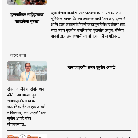
घुसखोरांना मायदेशी परत पाठवण्याच्या भारताच्या ठाम
इस्लामिक भाईचार्‍याचा
भूमिकेला बांगलादेशच्या कट्टरतावादी ‘जमात-ए-इस्लामी’
फाटलेला बुरखा
आणि इतर कट्टरपंथीयांनी कडाडून विरोध दर्शवला आहे.
स्वतःच्याच मुस्लीम नागरिकांना घुसखोर ठरवून, सीमेवर
मानवी ढाल उभारण्याची त्यांची वल्गना ही जागतिक ..
जरुर वाचा
'समाजव्रती' हभप सुयोग आपटे
संघकार्य, बँकिंग, संगीत अन्
कीर्तनाच्या माध्यमातून
समाजप्रबोधनाचा वसा
जपणारे वसईतील एक आदर्श
व्यक्तिमत्त्व, 'समाजव्रती' हभप
सुयोग आपटे यांचा
जीवनप्रवास.....