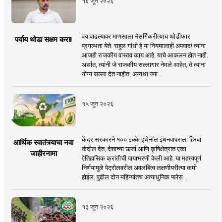
१६ जून २०२६
वय वाढल्यावर माणसाला नैसर्गिकरीत्याच थोडीफार
पर्याय थोडा सक्षम करा!
प्रगल्भता येते. राहुल गांधी हे या नियमालाही अपवाद! त्यांना
आजही राजकीय वास्तव काय आहे, याचे आकलन होत नाही.
अर्थात, त्यांनी जे राजकीय सल्लागार नेमले आहेत, ते त्यांना
योग्य सल्ला देत नाहीत, अन्यथा ज्या ..
१५ जून २०२६
केंद्र सरकारने १०० टक्के इथेनॉल इंधनवापराला हिरवा
आर्थिक स्वातंत्र्याचा नवा
कंदील देत, देशाच्या ऊर्जा आणि कृषिक्षेत्रात एका
जाहीरनामा
ऐतिहासिक क्रांतीची पायाभरणी केली आहे. या महत्त्वपूर्ण
निर्णयामुळे पेट्रोलवरील अवलंबित्व लक्षणीयरीत्या कमी
होईल. पुढील दोन महिन्यांतच अत्याधुनिक फ्लेस ..
१३ जून २०२६