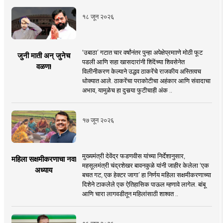
१८ जून २०२६
‘उबाठा’ गटात चार वर्षांनंतर पुन्हा अपेक्षेप्रमााणे मोठी फूट
जुनी माती अन् जुनेच
पडली आणि सहा खासदारांनी शिंदेंच्या शिवसेनेत
वळण!
विलीनीकरण केल्याने उद्धव ठाकरेंचे राजकीय अस्तित्वच
धोक्यात आले. ठाकरेंचा पराकोटीचा अहंकार आणि संवादाचा
अभाव, यामुळेच हा दुसर्‍या फुटीचाही अंक ..
१७ जून २०२६
मुख्यमंत्री देवेंद्र फडणवीस यांच्या निर्देशानुसार,
महिला सक्षमीकरणाचा नवा
महसूलमंत्री चंद्रशेखर बावनकुळे यांनी जाहीर केलेला ‘एक
अध्याय
बचत गट, एक हेक्टर जागा’ हा निर्णय महिला सक्षमीकरणाच्या
दिशेने टाकलेले एक ऐतिहासिक पाऊल म्हणावे लागेल. बांबू
आणि चारा लागवडीतून महिलांसाठी शाश्वत ..