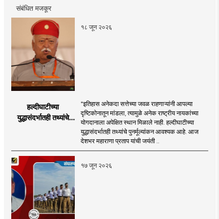
संबंधित मजकूर
१८ जून २०२६
"इतिहास अनेकदा सत्तेच्या जवळ राहणाऱ्यांनी आपल्या
हल्दीघाटीच्या
दृष्टिकोनातून मांडला, त्यामुळे अनेक राष्ट्रीय नायकांच्या
युद्धासंदर्भातही तथ्यांचे
योगदानाला अपेक्षित स्थान मिळाले नाही. हल्दीघाटीच्या
पुनर्मूल्यांकन आवश्यक! :
युद्धासंदर्भातही तथ्यांचे पुनर्मूल्यांकन आवश्यक आहे. आज
सरसंघचालक डॉ.
देशभर महाराणा प्रताप यांची जयंती ..
मोहनजी भागवत
१७ जून २०२६