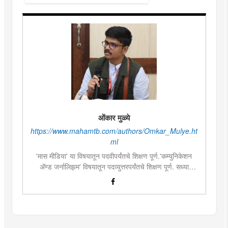
ओंकार मुळ्ये
https://www.mahamtb.com/authors/Omkar_Mulye.ht
ml
'मास मीडिया' या विषयातून पदवीपर्यंतचे शिक्षण पूर्ण.'कम्युनिकेशन
ॲण्ड जर्नालिझम' विषयातून पदव्युत्तरपर्यंतचे शिक्षण पूर्ण. सध्या
दै.'मुंबई तरुण भारत'मध्ये वेब उपसंपादक म्हणून कार्यरत. लिखाण,
संगीत, वाचन, फोटोग्राफी, इ.ची आवड.लिवोग्राफी भाषाशैलीत विशेष
प्रावीण्य.बालपणापासून रा.स्व.संघाचा स्वयंसेवक