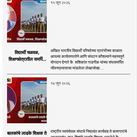
१५ जून २०२६
अखिल भारतीय विद्यार्थी परिषदेच्या प्रारंभीच्या काळात
विद्यार्थी चळवळ,
आपल्या कार्यतत्परतेने आणि संघटन कौशल्याने महत्त्वपूर्ण
शिक्षणक्षेत्रातील समर्पित
योगदान देणारे कै. शशिकांत गाडगीळ यांच्या संघसमर्पित
व्यक्तिमत्व
जीवनप्रवासाचा मांडलेला लेखाजोखा.....
१४ जून २०२६
राष्ट्रीय स्वयंसेवक संघाचे निष्ठावंत कार्यवाह ते कामगारांचे
बालकांचे लाडके शिक्षक ते
आधारस्तंभ; बाल-शिशूंचे लाडके शिक्षक असलेले कै.