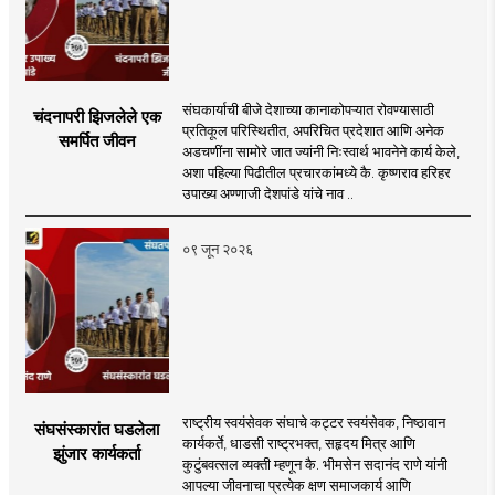
संघकार्याची बीजे देशाच्या कानाकोपऱ्यात रोवण्यासाठी
चंदनापरी झिजलेले एक
प्रतिकूल परिस्थितीत, अपरिचित प्रदेशात आणि अनेक
समर्पित जीवन
अडचणींना सामोरे जात ज्यांनी निःस्वार्थ भावनेने कार्य केले,
अशा पहिल्या पिढीतील प्रचारकांमध्ये कै. कृष्णराव हरिहर
उपाख्य अण्णाजी देशपांडे यांचे नाव ..
०९ जून २०२६
राष्ट्रीय स्वयंसेवक संघाचे कट्टर स्वयंसेवक, निष्ठावान
संघसंस्कारांत घडलेला
कार्यकर्ते, धाडसी राष्ट्रभक्त, सहृदय मित्र आणि
झुंजार कार्यकर्ता
कुटुंबवत्सल व्यक्ती म्हणून कै. भीमसेन सदानंद राणे यांनी
आपल्या जीवनाचा प्रत्येक क्षण समाजकार्य आणि