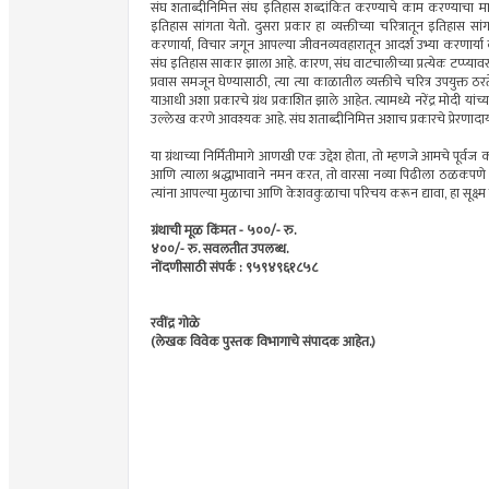
संघ शताब्दीनिमित्त संघ इतिहास शब्दांकित करण्याचे काम करण्याचा मानस 
इतिहास सांगता येतो. दुसरा प्रकार हा व्यक्तीच्या चरित्रातून इतिहास सांग
करणार्या, विचार जगून आपल्या जीवनव्यवहारातून आदर्श उभ्या करणार्या व्य
संघ इतिहास साकार झाला आहे. कारण, संघ वाटचालीच्या प्रत्येक टप्प्यावर 
प्रवास समजून घेण्यासाठी, त्या त्या काळातील व्यक्तीचे चरित्र उपयु
याआधी अशा प्रकारचे ग्रंथ प्रकाशित झाले आहेत. त्यामध्ये नरेंद्र मोदी यांच्
उल्लेख करणे आवश्यक आहे. संघ शताब्दीनिमित्त अशाच प्रकारचे प्रेरणादा
या ग्रंथाच्या निर्मितीमागे आणखी एक उद्देश होता, तो म्हणजे आमचे 
आणि त्याला श्रद्धाभावाने नमन करत, तो वारसा नव्या पिढीला ठळकपणे 
त्यांना आपल्या मुळाचा आणि केशवकुळाचा परिचय करून द्यावा, हा सूक्ष्म उ
ग्रंथाची मूळ किंमत - ५००/- रु.
४००/- रु. सवलतीत उपलब्ध.
नोंदणीसाठी संपर्क : ९५९४९६१८५८
रवींद्र गोळे
(लेखक विवेक पुस्तक विभागाचे संपादक आहेत.)