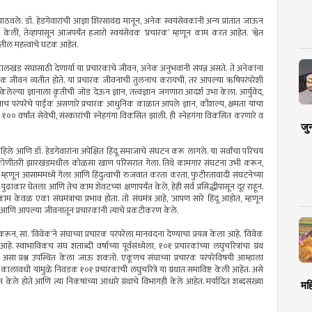
 पाठवले. डॉ. हेडगेवारांची आज्ञा शिरसावंद्य मानून, अनेक स्वयंसेवकांनी अन्य प्रांतांत जाऊन
 केली, तेव्हापासून आजपर्यंत हजारो स्वयंसेवक ‘प्रचारक’ म्हणून काम करत आहेत. ‘श्वेत
मातील महत्त्वाचे घटक आहेत.
 संघासाठी देणार्या या प्रचारकांचे जीवन, अनेक अनुभवांनी संपन्न असते. ते अनेकांना
प्रचारक जीवन व्यतीत होते. या प्रचारक जीवनाची तुलनाच करायची, तर आपल्या ऋषिपरंपरेशी
ेल्या ज्ञानाला कृतीची जोड देऊन ज्ञान, तत्त्वज्ञान जगणारा आदर्श उभा केला. आर्युवेद,
 याच परंपरेचे पाईक असणारे प्रचारक आधुनिक काळात आपले ज्ञान, कौशल्य, क्षमता यांचा
० वर्षांत सेवेची, संस्कारांची स्नेहगंगा विकसित झाली. ही स्नेहगंगा विकसित करणारे व
जु
िले आणि डॉ. हेडगेवारांना अपेक्षित हिंदू समाजाचे संघटन करू लागले. या सर्वांचा परिचय
णि कोणीतरी झारखंडमधील कोळसा खाण परिसरात गेला. तिथे कामगार संघटना उभी करून,
रक म्हणून आसाममध्ये गेला आणि हिंदुत्वाची रुजवात करता करता, फुटीरतावादी संघटनेच्या
ुढाकार घेतला आणि तेच काम शेवटच्या क्षणापर्यंत केले, हेही सर्व प्रसिद्धीपासून दूर राहून.
ेले काम केवळ एका संघमंत्राचा प्रभाव होता. तो संघमंत्र आहे, ‘आपण सारे हिंदू आहोत, म्हणून
दिली आणि आपल्या जीवनातून प्रचारकांनी त्याचे प्रकटीकरण केले.
ून, सा. ‘विवेक’ने संघाच्या प्रचारक परंपरेला मानवंदना देण्याचा प्रयत्न केला आहे. ‘विवेक
. स्वाभाविकच संघ शताब्दी वर्षाच्या पूर्वसंध्येला, १०१ प्रचारकांच्या लघुचरित्रांचा ग्रंथ
 असा प्रश्न उपस्थित केला जाऊ शकतो. एकूणच संघाच्या प्रचारक परंपरेविषयी आम्हाला
कालावधी यांमुळे निवडक १०१ प्रचारकांची लघुचरित्रे या ग्रंथात समाविष्ट केली आहेत. असे
ेले होते आणि त्या निकषांच्या आधारे ग्रंथाचे विभागही केले आहेत. मर्यादित शब्दसंख्या
मह