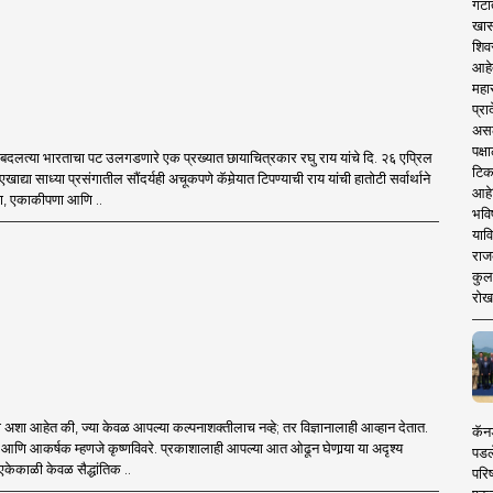
गटा
खास
शिव
आहे
महार
प्रा
असले
पक्
तून बदलत्या भारताचा पट उलगडणारे एक प्रख्यात छायाचित्रकार रघु राय यांचे दि. २६ एप्रिल
टिक
ाद्या साध्या प्रसंगातील सौंदर्यही अचूकपणे कॅमेर्‍यात टिपण्याची राय यांची हातोटी सर्वार्थाने
आहे
्ता, एकाकीपणा आणि ..
भवि
याव
राज
कुलक
रोख
टी अशा आहेत की, ज्या केवळ आपल्या कल्पनाशक्तीलाच नव्हे; तर विज्ञानालाही आव्हान देतात.
कॅनड
 गूढ आणि आकर्षक म्हणजे कृष्णविवरे. प्रकाशालाही आपल्या आत ओढून घेणार्‍या या अदृश्य
पडल
व एकेकाळी केवळ सैद्धांतिक ..
परिष