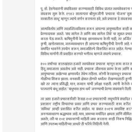
पू. डॉ. हेडगेवारांनी संघविस्तार करण्यासाठी विविध प्रांतांत स्वयंसेवकांना
संघकाम सुरू केले. १९४२ सालानंतर श्रीगुरुजींनी ‘प्रचारक योजना’ सुरू
वस्त्रातील साधू’ म्हणून ज्यांचे वर्णन करायला हवे, असे प्रचारक हे संघका
आत्मविलोप आणि स्वअस्तित्वविलय करून आपल्या आयुष्यातील काही कालखंड
प्रेरणादायक असते. ‘संघ सांगेल ते आणि संघ सांगेल तिथे’ या सूत्रात 
करता येऊ शकते. ऋषिमुनींनी केवळ ज्ञानसाधना केली नाही, तर अर्जित केल
कृषी, खगोलशास्त्र, जलव्यवस्थापन ही आपल्या ऋषिमुनींची देणगी आहे.
समर्पित भावनेने उपयोग करून, समाजशिल्पे विकसित करत आहेत. गेल्या १०
विविध मार्गांनी ती प्रवाहित करणारे भगीरथ म्हणजे संघाचे प्रचारक.
१०० वर्षांच्या कालखंडात हजारो स्वयंसेवक प्रचारक म्हणून काम करत राह
हिंदू समाजाला असतोच असे नाही. प्रचारक जीवनास प्रारंभ केला आ
आयुष्याच्या अखेरच्या क्षणापर्यंत तेथेच राहिला. कोणी केरळमधून प्रचा
गोळीचा शिकार झाला. वनवासी क्षेत्रात होणारे धर्मांतर रोखण्यासाठी कुणी प
खरे तर त्यांना प्रसिद्धी, मान, सन्मान यांची अपेक्षा नव्हती. त्यांनी केल
परस्परांचे बंधू आहोत.’ ‘बंधुभाव हाच धर्म’ जगण्याची प्रेरणा संघमंत्राने 
तर अशा हजारो प्रचारकांपैकी केवळ १०१ प्रचारकांची लघुचरित्रे संपादित कर
प्रकाशन’ राष्ट्रीय विचारांचा प्रसार आणि प्रचार करण्यासाठी काम करीत आहे
‘समिधा’ आम्ही प्रकाशित करीत आहोत. या ग्रंथात १०१च समाविष्ट का?
अनन्यसाधारण श्रद्धाभाव आहे. मात्र, आमच्या मर्यादित क्षमता आणि सीमित 
असले, तरी या १०१ प्रचारकांची माहिती जमा करताना काही निकष निश्चित क
आणि उपलब्ध माहितीच्या आधारे ही चरित्रे लिहिली गेली.