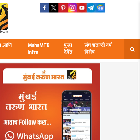
ंघ आणि
MahaMTB
पुन्हा
संघ शताब्दी वर्ष
Infra
देवेंद्र
विशेष