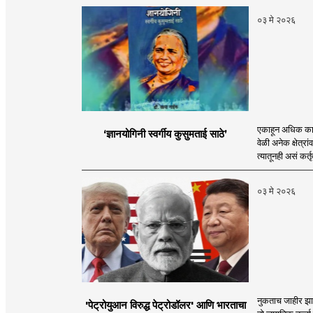
०३ मे २०२६
एकाहून अधिक कामां
‘ज्ञानयोगिनी स्वर्गीय कुसुमताई साठे’
वेळी अनेक क्षेत्र
त्यातूनही असं कर्तृ
०३ मे २०२६
नुकताच जाहीर झाल
'पेट्रोयुआन विरुद्ध पेट्रोडॉलर' आणि भारताचा