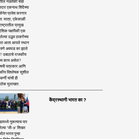
तील नऊपैकी सहा
दार एकनाथ शिंदेंच्या
सेनेत प्रवेश करणार
त. मात्र, एकेकाळी
ाष्ट्रातील प्रमुख
देशिक पक्षांपैकी एक
ल्या उद्धव ठाकरेंच्या
षाला आता आपले स्थान
वणे अवघड का झाले
? उबाठाचे राजकीय
ष्य काय असेल?
िषयी पत्रकार आणि
कीय विश्लेषक सुशील
र्णी यांची ही
ठोक मुलाखत..
केंद्रस्थानी भारत का ?
ामध्ये नुकत्याच पार
ेल्या 'जी-७' शिखर
देत भारत पुन्हा