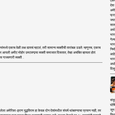
एकदा
देश
अमेर
फ्रा
जपा
सात
अर्थ
भार
गेल्
भार
मध्ये एकाच वेळी लक्ष द्यायचं म्हटलं, तरी सामान्य व्यक्तीची तारांबळ उडते. म्हणूनच, एकाच
निमं
ांवर आपली अमीट मोहोर उमटवणार्‍या व्यक्ती समाजात दिसतात, तेव्हा अचंबित व्हायला होतं.
आहे.
त्व गाजवणारी व्यक्ती ..
भारत
अधो
दिसू
संयु
घोष
जून 
ेला अमेरिका-इराण युद्धविराम हा केवळ दोन देशांमधील संघर्ष थांबवण्याचा प्रयत्न नाही, तर
विधव