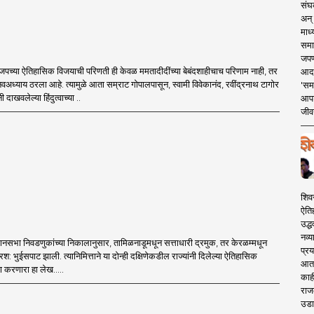
संघक
अन् 
माध्
समा
जपण
पच्या ऐतिहासिक विजयाची परिणती ही केवळ ममतादीदींच्या बेबंदशाहीचाच परिणाम नाही, तर
आदर्
 नवअध्याय ठरला आहे. त्यामुळे आता सम्राट गोपालपासून, स्वामी विवेकानंद, रवींद्रनाथ टागोर
'सम
ी दाखवलेल्या हिंदुत्वाच्या ..
आपट
जीवन
शिव
ऐति
उद्ध
नव्य
विधानसभा निवडणुकांच्या निकालानुसार, तामिळनाडूमधून सत्ताधारी द्रमुक, तर केरळम्मधून
प्रय
्षरश: भुईसपाट झाली. त्यानिमित्ताने या दोन्ही दक्षिणेकडील राज्यांनी दिलेल्या ऐतिहासिक
आता 
ण करणारा हा लेख.....
काही
राज
उडा