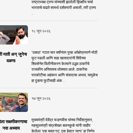
राष्ट्राध्यक्ष ट्रम्प यांच्याशी झालेली द्विपक्षीय चर्चा
भारताचे वाढते सामर्थ दर्शवणारी असली, तरी ट्रम्प
..
१८ जून २०२६
‘उबाठा’ गटात चार वर्षांनंतर पुन्हा अपेक्षेप्रमााणे मोठी
नी माती अन् जुनेच
फूट पडली आणि सहा खासदारांनी शिंदेंच्या
वळण!
शिवसेनेत विलीनीकरण केल्याने उद्धव ठाकरेंचे
राजकीय अस्तित्वच धोक्यात आले. ठाकरेंचा
पराकोटीचा अहंकार आणि संवादाचा अभाव, यामुळेच
हा दुसर्‍या फुटीचाही अंक ..
१७ जून २०२६
मुख्यमंत्री देवेंद्र फडणवीस यांच्या निर्देशानुसार,
िला सक्षमीकरणाचा
महसूलमंत्री चंद्रशेखर बावनकुळे यांनी जाहीर
नवा अध्याय
केलेला ‘एक बचत गट, एक हेक्टर जागा’ हा निर्णय