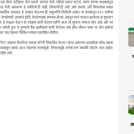
होता. इतिहास दोन प्रकारे सांगता येतो. पहिला प्रकार घटना, प्रसंग यांच्या माध्यमातून
ता येतो. संघकाम हे व्यक्तिकेंद्री नाही, विचारकेंद्री आहे. असे असले, तरी विचाराचा प्रसार
क्तीच असतात, हे लक्षात घेऊनच ही लघुचरित्रे लिहिली आहेत. या प्रयत्नातून १०० वर्षांचा
वेगवेगळी आव्हाने होती, वेगवेगळ्या समस्या होत्या. त्यातून मार्ग काढत झालेला हा शुभंकर
क्त ठरते, हे लक्षात घेऊन हा उपक्रम हाती घेतला आणि आज तो सुफल सफल होत आहे. खरे तर
या ‘ज्योती पुंज’ व पुण्याचे वैद्य खडीवाले यांनी केलेला ‘संघ हीच जीवन गाथा’ या दोन ग्रंथांचा
यक ग्रंथ देशभर विविध भाषांत प्रकाशित होतील.
पूर्वज कोण? आमचा वैचारिक वारसा कोणी विकसित केला? याचा आपल्या पातळीवर शोध घ्यावा
दाखवून द्यावा. आज संघाच्या कामामुळे, विचारामुळे अनेकजण संघाशी जोडले जात आहेत.
द्देश आहे.
प
आर