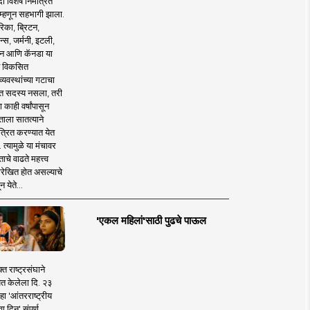
 विशेष निमंत्रित
 म्हणून सहभागी झाला.
िका, ब्रिटन,
न्स, जर्मनी, इटली,
न आणि कॅनडा या
 विकसित
व्यवस्थांच्या गटाचा
त सदस्य नसला, तरी
या काही वर्षांपासून
ताला सातत्याने
त्रित करण्यात येत
 त्यामुळे या मंचावर
ाचे वाढते महत्त्व
रेखित होत असल्याचे
न येते...
'एकल महिलां'साठी पुढचे पाऊल
क्त राष्ट्रसंघाने
ित केलेला दि. २३
हा 'आंतरराष्ट्रीय
ा दिन' संपूर्ण