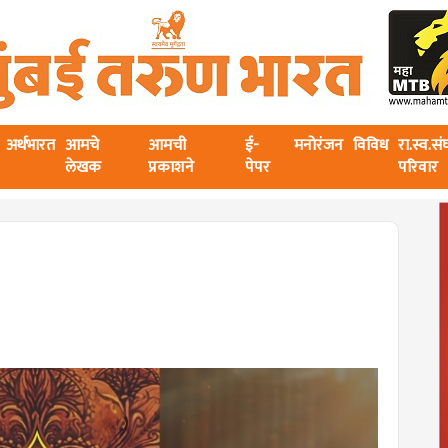
अर्थभारत
आमचे
आमची
ई-
मनोरंजन
विविध
रा.स्व.स
लेखक
प्रकाशने
पेपर
परिवार