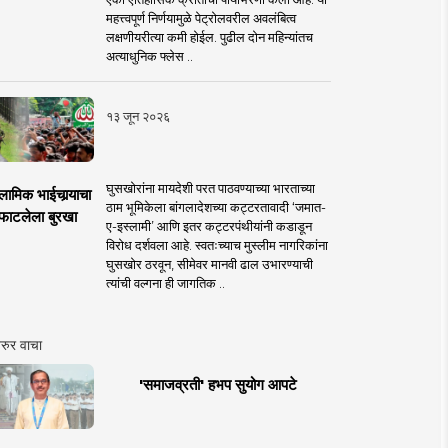
महत्त्वपूर्ण निर्णयामुळे पेट्रोलवरील अवलंबित्व
लक्षणीयरीत्या कमी होईल. पुढील दोन महिन्यांतच
अत्याधुनिक फ्लेस ..
१३ जून २०२६
घुसखोरांना मायदेशी परत पाठवण्याच्या भारताच्या
लामिक भाईचार्‍याचा
ठाम भूमिकेला बांगलादेशच्या कट्टरतावादी ‘जमात-
फाटलेला बुरखा
ए-इस्लामी’ आणि इतर कट्टरपंथीयांनी कडाडून
विरोध दर्शवला आहे. स्वतःच्याच मुस्लीम नागरिकांना
घुसखोर ठरवून, सीमेवर मानवी ढाल उभारण्याची
त्यांची वल्गना ही जागतिक ..
रुर वाचा
'समाजव्रती' हभप सुयोग आपटे