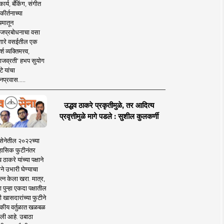
ार्य, बँकिंग, संगीत
कीर्तनाच्या
यमातून
जप्रबोधनाचा वसा
ारे वसईतील एक
श व्यक्तिमत्त्व,
ाजव्रती' हभप सुयोग
े यांचा
प्रवास.....
उद्धव ठाकरे प्रकृतीमुळे, तर आदित्य
प्रवृत्तीमुळे मागे पडले : सुशील कुलकर्णी
सेनेतील २०२२च्या
हासिक फुटीनंतर
व ठाकरे यांच्या पक्षाने
ाने उभारी घेण्याचा
त्न केला खरा. मात्र,
पुन्हा एकदा पक्षातील
 खासदारांच्या फुटीने
कीय वर्तुळात खळबळ
ली आहे. उबाठा