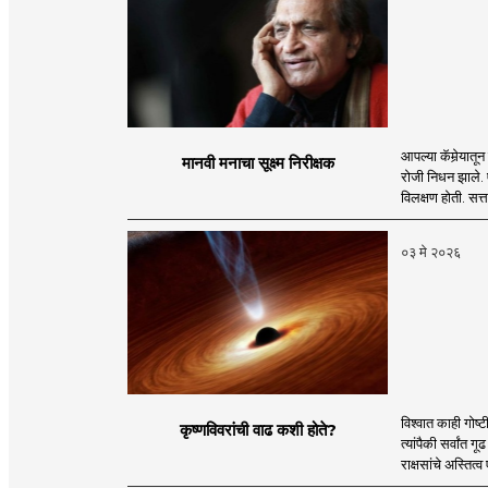
आपल्या कॅमेर्‍या
मानवी मनाचा सूक्ष्म निरीक्षक
रोजी निधन झाले. एख
विलक्षण होती. सत
०३ मे २०२६
विश्वात काही गोष्
कृष्णविवरांची वाढ कशी होते?
त्यांपैकी सर्वांत
राक्षसांचे अस्तित्