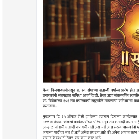
येत्या विजयादशमीपासून रा. स्व. संघाच्या शताब्दी वर्षाला प्रारंभ होत आह
प्रचारकांनी संघयज्ञात ‘समिधा’ अपर्ण केली. तेव्हा अशा संघसमर्पित स्वयं
सा. ‘विवेक’च्या १०१ संघ प्रचारकांची लघुचरित्रे मांडणाऱ्या ‘समिधा’ या 
प्रस्तावना...
नुकत्याच दि. १५ ऑगस्ट रोजी झालेल्या स्वातंत्र्य दिनाच्या कार्यक्रमात द
उल्लेख केला. "शेकडो कार्यकर्त्यांच्या परिश्रमातून संघ शताब्दी करत आहे,” अ
आम्हाला संघाची शताब्दी करायची नाही असे जरी आद्य सरसंघचालकांनी म्
जगाच्या पाठीवर संघ ही अशी अभेद्य संघटना आहे की, अनेक आघात सहन करून
संघमंत्र केंद्रस्थानी ठेवून, संघ काम करत आहे.