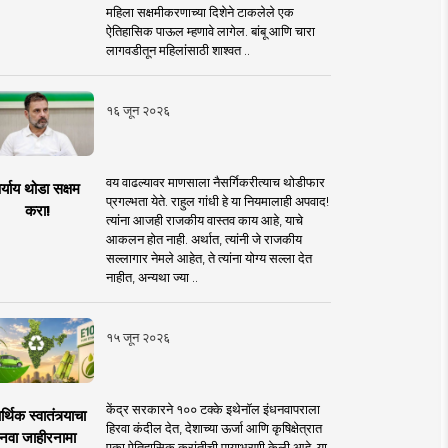
महिला सक्षमीकरणाच्या दिशेने टाकलेले एक
ऐतिहासिक पाऊल म्हणावे लागेल. बांबू आणि चारा
लागवडीतून महिलांसाठी शाश्वत ..
१६ जून २०२६
वय वाढल्यावर माणसाला नैसर्गिकरीत्याच थोडीफार
र्याय थोडा सक्षम
प्रगल्भता येते. राहुल गांधी हे या नियमालाही अपवाद!
करा!
त्यांना आजही राजकीय वास्तव काय आहे, याचे
आकलन होत नाही. अर्थात, त्यांनी जे राजकीय
सल्लागार नेमले आहेत, ते त्यांना योग्य सल्ला देत
नाहीत, अन्यथा ज्या ..
१५ जून २०२६
केंद्र सरकारने १०० टक्के इथेनॉल इंधनवापराला
्थिक स्वातंत्र्याचा
हिरवा कंदील देत, देशाच्या ऊर्जा आणि कृषिक्षेत्रात
नवा जाहीरनामा
एका ऐतिहासिक क्रांतीची पायाभरणी केली आहे. या