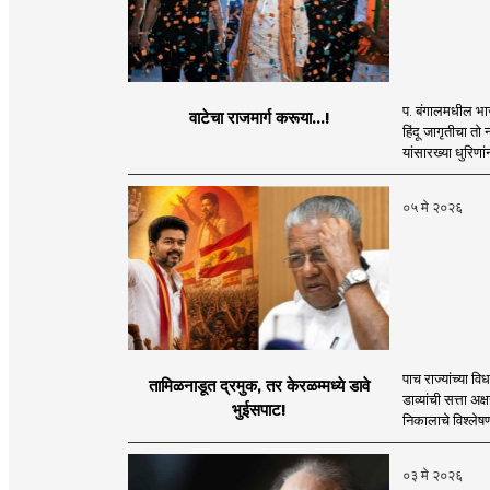
प. बंगालमधील भाज
वाटेचा राजमार्ग करूया...!
हिंदू जागृतीचा तो
यांसारख्या धुरिणांन
०५ मे २०२६
पाच राज्यांच्या 
तामिळनाडूत द्रमुक, तर केरळम्मध्ये डावे
डाव्यांची सत्ता अक
भुईसपाट!
निकालाचे विश्लेष
०३ मे २०२६