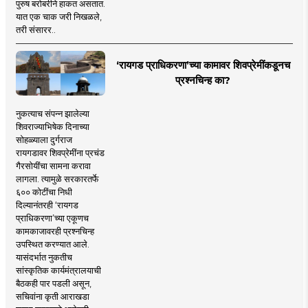
पुरुष बरोबरीने हाकत असतात.
यात एक चाक जरी निखळले,
तरी संसारर..
‘रायगड प्राधिकरणा’च्या कामावर शिवप्रेमींकडूनच
प्रश्नचिन्ह का?
नुकत्याच संपन्न झालेल्या
शिवराज्याभिषेक दिनाच्या
सोहळ्याला दुर्गराज
रायगडावर शिवप्रेमींना प्रचंड
गैरसोयींचा सामना करावा
लागला. त्यामुळे सरकारतर्फे
६०० कोटींचा निधी
दिल्यानंतरही ‘रायगड
प्राधिकरणा’च्या एकूणच
कामकाजावरही प्रश्नचिन्ह
उपस्थित करण्यात आले.
यासंदर्भात नुकतीच
सांस्कृतिक कार्यमंत्रालयाची
बैठकही पार पडली असून,
सचिवांना कृती आराखडा