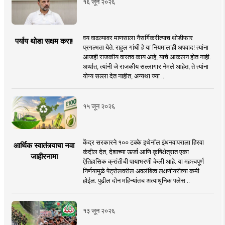
१६ जून २०२६
वय वाढल्यावर माणसाला नैसर्गिकरीत्याच थोडीफार
पर्याय थोडा सक्षम करा!
प्रगल्भता येते. राहुल गांधी हे या नियमालाही अपवाद! त्यांना
आजही राजकीय वास्तव काय आहे, याचे आकलन होत नाही.
अर्थात, त्यांनी जे राजकीय सल्लागार नेमले आहेत, ते त्यांना
योग्य सल्ला देत नाहीत, अन्यथा ज्या ..
१५ जून २०२६
केंद्र सरकारने १०० टक्के इथेनॉल इंधनवापराला हिरवा
आर्थिक स्वातंत्र्याचा नवा
कंदील देत, देशाच्या ऊर्जा आणि कृषिक्षेत्रात एका
जाहीरनामा
ऐतिहासिक क्रांतीची पायाभरणी केली आहे. या महत्त्वपूर्ण
निर्णयामुळे पेट्रोलवरील अवलंबित्व लक्षणीयरीत्या कमी
होईल. पुढील दोन महिन्यांतच अत्याधुनिक फ्लेस ..
१३ जून २०२६