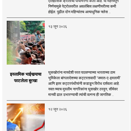
ऐतिहासिक क्रांतीची पायाभरणी केली आहे. या महत्त्वपूर्ण
निर्णयामुळे पेट्रोलवरील अवलंबित्व लक्षणीयरीत्या कमी
होईल. पुढील दोन महिन्यांतच अत्याधुनिक फ्लेस ..
१३ जून २०२६
घुसखोरांना मायदेशी परत पाठवण्याच्या भारताच्या ठाम
इस्लामिक भाईचार्‍याचा
भूमिकेला बांगलादेशच्या कट्टरतावादी ‘जमात-ए-इस्लामी’
फाटलेला बुरखा
आणि इतर कट्टरपंथीयांनी कडाडून विरोध दर्शवला आहे.
स्वतःच्याच मुस्लीम नागरिकांना घुसखोर ठरवून, सीमेवर
मानवी ढाल उभारण्याची त्यांची वल्गना ही जागतिक ..
१२ जून २०२६