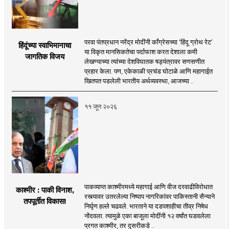
परवा पंतप्रधान नरेंद्र मोदींनी काँग्रेसच्या ‘हिंदू ग्रोथ रेट’
हिंदूंच्या स्वाभिमानाचा
या विकृत मानसिकतेचा पर्दाफाश करत देशाला कमी
जागतिक विजय
लेखण्याच्या त्यांच्या देशविघातक षड्यंत्रावर सणसणीत
प्रहार केला. पण, एकेकाळी प्रचंड घोटाळे आणि महागाईत
खितपत पडलेली भारतीय अर्थव्यवस्था, आजच्या ..
११ जून २०२६
पाकव्याप्त काश्मीरमध्ये महागाई आणि वीज दरवाढीविरोधात
काश्मीर : पाकी विनाश,
रस्त्यावर उतरलेल्या निष्पाप नागरिकांवर पाकिस्तानी सैन्याने
तपपूर्तीत विकास!
निर्घृण हल्ले चढवले. भारताने या दडपशाहीचा तीव्र निषेध
नोंदवला. त्यामुळे एका बाजूला मोदींनी १२ वर्षांत घडवलेला
प्रगत काश्मीर, तर दुसरीकडे ..