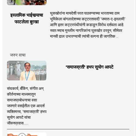
घुसखोरांना मायदेशी परत पाठवण्याच्या भारताच्या ठाम
इस्लामिक भाईचार्‍याचा
भूमिकेला बांगलादेशच्या कट्टरतावादी ‘जमात-ए-इस्लामी’
फाटलेला बुरखा
आणि इतर कट्टरपंथीयांनी कडाडून विरोध दर्शवला आहे.
स्वतःच्याच मुस्लीम नागरिकांना घुसखोर ठरवून, सीमेवर
मानवी ढाल उभारण्याची त्यांची वल्गना ही जागतिक ..
जरुर वाचा
'समाजव्रती' हभप सुयोग आपटे
संघकार्य, बँकिंग, संगीत अन्
कीर्तनाच्या माध्यमातून
समाजप्रबोधनाचा वसा
जपणारे वसईतील एक आदर्श
व्यक्तिमत्त्व, 'समाजव्रती' हभप
सुयोग आपटे यांचा
जीवनप्रवास.....