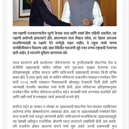
ज्या पक्षाची राजकारणातील मूल्ये केवळ सत्ता आणि स्वार्थ हीच राहिली असतील, त्या
पक्षाची अधोगती झपाट्याने होते. आपल्याला सत्ता मिळत नसेल, तर देशात अराजक
माजविण्यासही या पक्षाचे नेते मागेपुढे पाहत नाहीत, हे राहुल गांधी यांच्या
कार्यशैलीवरून दिसतच आहे. अशा स्थितीत भारताची सूत्रे एका सच्चा राष्ट्रवादी नेत्याच्या
हाती आहेत, हे भारताचे सुदैवच म्हणायला हवे.
भारत सरकारने बंदी घातलेल्या ‘जेकेएलएफ’ या फुटीरतावादी संघटनेचा नेता व
काश्मिरी दहशतवादी यासिन मलिक याने नुकत्याच दाखल केलेल्या एका
प्रतिज्ञापत्रामुळे, काँग्रेस सरकार आणि पाकिस्तानी दहशतवादी यांच्यात किती घनिष्ठ
संबंध होते, ते उघड झाले आहे. या यासिन मलिकला तत्कालीन पंतप्रधान मनमोहन सिंग
यांनी २००६ साली पंतप्रधान निवासस्थानी बोलावून मेजवानी दिली होती आणि
त्याच्याशी काश्मीर समस्येवर चर्चा केली होती. आता मलिकच्या प्रतिज्ञापत्रानुसार
मनमोहन सिंग यांनीच मलिकला हाफीज सईद याच्याशी चर्चा करण्यास पाठविले होते
आणि अशी चर्चा केल्याबद्दल त्याचे आभारही मानले होते.
हाफीज सईद हा ‘लष्कर-ए-तोयबा’ या दहशतवादी संघटनेचा नेता भारतात घडविण्यात
आलेल्या अनेक बॉम्बस्फोटांना जबाबदार होता. अशा या दहशतवाद्याशी मनमोहन सिंग
यांना कसली चर्चा घडवून आणायची होती? पाकिस्तानने माजविलेल्या दहशतवादामुळे
त्या देशाशी अधिकृत राजनैतिक बोलणी भारत सरकारने थांबविली होती. असे असले,
तरी राजकीय क्षेत्रात आतल्या दाराने चर्चा सुरू असते. अगदी इस्रायलही गुप्त