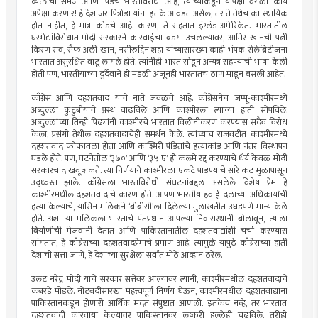
व्यक्तीची समज आणि पिंडच भारतविरोधी आहे, त्याच्याकडून यापेक्षा वेगळी काय
अपेक्षा करणार! हे देश जर पित्रोडा यांना इतके आवडत असेल, तर ते तेथेच का स्थायिक
होत नाहीत, हे मात्र कोडचे आहे. कारण, ते राहतात इंग्लंड-अमेरिकेत. भारतातील
घरभेद्यांविरोधात मोदी सरकारने कारवाईचा बडगा उचलल्यावर, आमिर खानची पत्नी
किरण राव, सैफ अली खान, नसीरुद्दिन शहा यांच्यासारख्या काही भंपक सेलेब्रिटीजना
भारतात असुरक्षित वाटू लागले होते. त्यांनीही भारत सोडून अन्यत्र राहण्याची भाषा केली
होती पण, भारतीयांच्या दुर्दैवाने ही मंडळी अजूनही भारतातच ठाण मांडून बसली आहेत.
काँग्रेस आणि दहशतवाद यांचे नाते जवळचे आहे. काँग्रेसनेच जम्मू-काश्मीरमध्ये
अब्दुल्ला कुटुंबीयांचे प्रस्थ वाढविले आणि काश्मीरला त्यांच्या हाती सोपविले.
अब्दुल्लांच्या तिन्ही पिढ्यांनी काश्मीरचे भारतात विलीनीकरण करण्यास सदैव विरोध
केला, प्रसंगी तेथील दहशतवादाचेही समर्थन केले. त्यांच्याच राजवटीत काश्मीरमध्ये
दहशतवाद फोफावला होता आणि काश्मिरी पंडितांचे हत्याकांड आणि नंतर विस्थापन
घडले होते. पण, घटनेतील ‘३७०’ आणि ‘३५ ए’ ही कलमे रद्द करण्याचे धैर्य केवळ मोदी
सरकारच दाखवू शकते. त्या निर्णयाने काश्मीरला एकटे पाडण्याचे सारे कट मुळापासून
उद्ध्वस्त झाले. काँग्रेसला भारतविरोधी संघटनांबद्दल असलेले विशेष प्रेम हे
काश्मीरमधील दहशतवादाचे कारण होते. आपण भारतीय हवाई दलाच्या अधिकार्यांची
हत्या केल्याचे, यासिन मलिकने ‘बीबीसी’ला दिलेल्या मुलाखतीत उघडपणे मान्य केले
होते. अशा या मलिकला भारताचे पंतप्रधान आपल्या निवासस्थानी बोलावून, त्याला
बिर्याणीची मेजवानी देतात आणि पाकिस्तानातील दहशतवाद्यांशी चर्चा करण्यास
सांगतात, हे काँग्रेसच्या दहशतवादप्रेमाचे प्रमाण आहे. त्यामुळे यापुढे काँग्रेसच्या हाती
देशाची सत्ता जाणे, हे देशाच्या सुरक्षेला सर्वांत मोठे आव्हान ठरेल.
उलट नरेंद्र मोदी यांचे सरकार सत्तेवर आल्यावर त्यांनी, काश्मीरमधील दहशतवादाचे
कंबरडे मोडले. नोटबंदीसारखा महत्त्वपूर्ण निर्णय घेऊन, काश्मीरमधील दहशतवाद्यांना
पाकिस्तानकडून होणारी आर्थिक मदत संपुष्टात आणली. इतकेच नव्हे, तर भारतात
दहशतवादी कारवाया केल्यावर पाकिस्तानवर लष्करी हल्लेही चढविले. तरीही