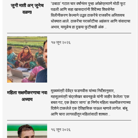
‘उबाठा’ गटात चार वर्षांनंतर पुन्हा अपेक्षेप्रमााणे मोठी फूट
जुनी माती अन् जुनेच
पडली आणि सहा खासदारांनी शिंदेंच्या शिवसेनेत
वळण!
विलीनीकरण केल्याने उद्धव ठाकरेंचे राजकीय अस्तित्वच
धोक्यात आले. ठाकरेंचा पराकोटीचा अहंकार आणि संवादाचा
अभाव, यामुळेच हा दुसर्‍या फुटीचाही अंक ..
१७ जून २०२६
मुख्यमंत्री देवेंद्र फडणवीस यांच्या निर्देशानुसार,
महिला सक्षमीकरणाचा नवा
महसूलमंत्री चंद्रशेखर बावनकुळे यांनी जाहीर केलेला ‘एक
अध्याय
बचत गट, एक हेक्टर जागा’ हा निर्णय महिला सक्षमीकरणाच्या
दिशेने टाकलेले एक ऐतिहासिक पाऊल म्हणावे लागेल. बांबू
आणि चारा लागवडीतून महिलांसाठी शाश्वत ..
१६ जून २०२६