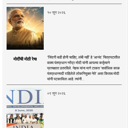
१० जून २०२६
‘जिंदगी बडी होनी चाहिए, लंबी नहीं’ हे ‘आनंद’ चित्रपटातील
मोदींची मोठी रेष!
वाक्य पंतप्रधान नरेंद्र मोदी यांनी आपल्या कर्तृत्वाने
प्रत्यक्षात उतरविले. नेहरू यांना मागे टाकत ‘सर्वाधिक काळ
पंतप्रधानपदी राहिलेले लोकनियुक्त नेते’ असा किताब मोदी
यांनी पटकाविला आहे. त्यांनी ..
०९ जून २०२६