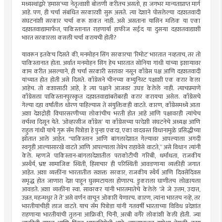
मध्यस्थांद्वारे ‘हमास’च्या नेतृत्वाशी बोलणी करीतच असतो, हा जगभर मान्यताप्राप्त मार्ग
आहे. पण, ही चर्चा संबंधित सरकारशी सुरू असते. त्या देशाने पोसलेल्या दहशतवादी
संघटनांशी सरकार चर्चा करू शकत नाही. असे असताना यासिन मलिक या एका
दहशतवाद्यामार्फत, पाकिस्तानात राहणार्या हाफीज सईद या दुसऱ्या दहशतवाद्याशी
भारत सरकारला कसली चर्चा करायची होती?
यावरून इतकेच दिसते की, मनमोहन सिंग सरकारचा ‘रिमोट’ भारतात नव्हताच, तर तो
पाकिस्तानात होता. अर्थात मनमोहन सिंग हेच भारतात सोनिया गांधी यांच्या इशाऱ्यावर
काम करीत असल्याने, ही चर्चा सरकारी स्तरावर नसून काँग्रेस पक्ष आणि दहशतवादी
यांच्यात होत होती असे दिसते. काँग्रेसने चीनच्या कम्युनिस्ट पक्षाशी एक करार केला
आहेच. तो कशासाठी आहे, हे त्या पक्षाने आजवर उघड केलेले नाही. त्याचप्रमाणे
काँग्रेसला पाकिस्तानपुरस्कृत दहशतवाद्यांबरोबरही करार करायचा असेल. काँग्रेसचे
गेल्या दहा वर्षांतील धोरण पाहिल्यास ते संयुक्तिकही वाटते. कारण, काँग्रेसमध्ये आता
अशा देशद्रोही विचारसरणीच्या लोकांचीच भरती होत आहे आणि पक्षावरही त्यांचेच
वर्चस्व दिसून येते. ‘ओव्हरसीज काँग्रेस’ या काँग्रेसच्या परदेशी संघटनेचे अध्यक्ष आणि
राहुल गांधी यांचे गुरू सॅम पित्रोडा हे पुन्हा एकदा, एका वादग्रस्त विधानामुळे प्रसिद्धीच्या
झोतात आले आहेत. "पाकिस्तान आणि बांगलादेशात गेल्यावर आपल्याला अगदी
स्वगृही आल्यासारखे वाटते आणि आपल्याला तेथेच राहावेसे वाटते,” असे विधान त्यांनी
केले. म्हणजे पाकिस्तान-बांगलादेशातील पराकोटीची गरिबी, धर्मांधता, राजकीय
अस्थैर्य, भ्रष्ट सामाजिक स्थिती, हिंसाचार ही परिस्थिती आवडणाऱ्या व्यक्तीही जगात
आहेत. अशा व्यक्तींना भारतातील सशक्त सरकार, राजकीय स्थैर्य आणि दिवसेंदिवस
समृद्ध होत जाणारा देश पाहून घुसमटायला होणारच. डुकराला घाणीतच लोळायला
आवडते. अशा व्यक्तींना स्वा. सावरकर यांनी भारतमातेचे केलेले ‘जे जे उत्तम, उदात्त,
उन्नत, महन्मधुर ते ते’ असे वर्णन वाचून ओकारी येणारच. कारण, त्यांना भारतच नव्हे, तर
भारतीयांचीही लाज वाटते. याच सॅम पित्रोडा यांनी गतवर्षी भारताच्या विविध प्रदेशांत
राहणाऱ्या भारतीयांची तुलना आफ्रिकी, चिनी, अरबी वगैरे लोकांशी केली होती. ज्या