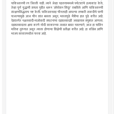
पाकिस्तानची रग जिरली नाही. त्याने जेव्हा पहलगाममध्ये पर्यटकांचे हत्याकांड केले,
तेव्हा पूर्ण युद्धाची शयता गृहीत धरून ‘ऑपरेशन सिंदूर’ राबविले आणि पाकिस्तानची
संरक्षणसिद्धताच नष्ट केली. पाकिस्तानसह चीनलाही आपल्या लष्करी ताकदीचे पाणी
पाजल्यामुळे आज चीन शांत बसला असून, भारतापुढे मैत्रीचा हात पुढे करीत आहे.
देशांतर्गत नक्षलवादी-माओवादी संघटनांचा दहशतवादही जवळपास संपुष्टात आणला.
दहशतवादाला क्षमा करणे मोदी सरकारच्या तत्त्वात बसत नसल्याने, आज हा यासिन
मलिक तुरुंगात असून त्याला होणाऱ्या शिक्षेची प्रतीक्षा करीत आहे. हा काँग्रेस आणि
भाजप सरकारमधील फरक आहे.