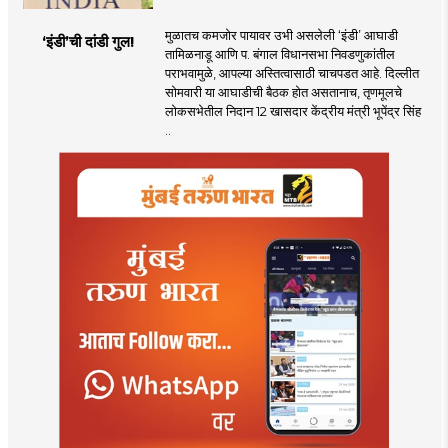
मुळातच कमजोर पायावर उभी असलेली ‌‘इंडी‌’ आघाडी
‘इंडी‌’ची दांडी गुल!
तामिळनाडू आणि प. बंगाल विधानसभा निवडणुकांतील
पराभवामुळे, आपल्या अस्तित्वासाठी चाचपडत आहे. दिल्लीत
सोमवारी या आघाडीची बैठक होत असतानाच, तृणमूलचे
लोकसभेतील निदान 12 खासदार केंद्रीय मंत्री भूपेंद्र सिंह
..