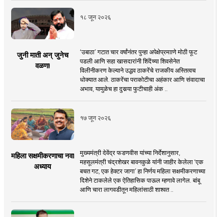
१८ जून २०२६
‘उबाठा’ गटात चार वर्षांनंतर पुन्हा अपेक्षेप्रमााणे मोठी फूट
जुनी माती अन् जुनेच
पडली आणि सहा खासदारांनी शिंदेंच्या शिवसेनेत
वळण!
विलीनीकरण केल्याने उद्धव ठाकरेंचे राजकीय अस्तित्वच
धोक्यात आले. ठाकरेंचा पराकोटीचा अहंकार आणि संवादाचा
अभाव, यामुळेच हा दुसर्‍या फुटीचाही अंक ..
१७ जून २०२६
मुख्यमंत्री देवेंद्र फडणवीस यांच्या निर्देशानुसार,
महिला सक्षमीकरणाचा नवा
महसूलमंत्री चंद्रशेखर बावनकुळे यांनी जाहीर केलेला ‘एक
अध्याय
बचत गट, एक हेक्टर जागा’ हा निर्णय महिला सक्षमीकरणाच्या
दिशेने टाकलेले एक ऐतिहासिक पाऊल म्हणावे लागेल. बांबू
आणि चारा लागवडीतून महिलांसाठी शाश्वत ..