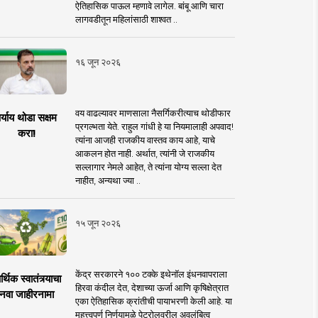
ऐतिहासिक पाऊल म्हणावे लागेल. बांबू आणि चारा
लागवडीतून महिलांसाठी शाश्वत ..
१६ जून २०२६
वय वाढल्यावर माणसाला नैसर्गिकरीत्याच थोडीफार
र्याय थोडा सक्षम
प्रगल्भता येते. राहुल गांधी हे या नियमालाही अपवाद!
करा!
त्यांना आजही राजकीय वास्तव काय आहे, याचे
आकलन होत नाही. अर्थात, त्यांनी जे राजकीय
सल्लागार नेमले आहेत, ते त्यांना योग्य सल्ला देत
नाहीत, अन्यथा ज्या ..
१५ जून २०२६
केंद्र सरकारने १०० टक्के इथेनॉल इंधनवापराला
्थिक स्वातंत्र्याचा
हिरवा कंदील देत, देशाच्या ऊर्जा आणि कृषिक्षेत्रात
नवा जाहीरनामा
एका ऐतिहासिक क्रांतीची पायाभरणी केली आहे. या
महत्त्वपूर्ण निर्णयामुळे पेट्रोलवरील अवलंबित्व