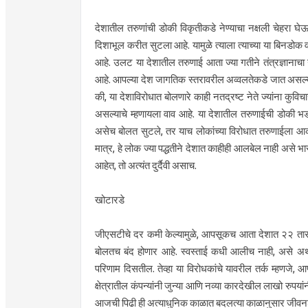
देशातील तरुणांची डोकी विकृतीकडे नेण्याचा नक्षली चेहरा घ
दिशाभूल करीत सुटला आहे. यामुळे त्याला त्याच्या या बिनडोक व
आहे. उलट या देशातील तरुणाई आता ज्या गतीने तंत्रज्ञानाच
आहे. आपल्या देश जागतिक स्तरावरील अव्वलतेकडे जात असल्याच
की, या देशाविरोधात बोलणारे काही नतद्रष्ट नेते ज्यांना कुविच
असल्याचे म्हणायला वाव आहे. या देशातील तरुणाईची डोकी भ
असेच बोलत सुटले, तर याच लोकांच्या विरोधात तरुणाईला आक
मात्र, हे लोक ज्या पद्धतीने देशात काहीही आलबेल नाही असे
आहेत, तो अत्यंत दुर्दैवी असाच.
खोटारडे
जीएसटीचे दर कमी केल्यामुळे, आपसूकच आता देशात २२ तारखेनं
बोलतच बंद होणार आहे. स्वस्ताई कधी आलीच नाही, असे अर्थशास्त्
परिणाम दिसतील. तेव्हा या विरोधकांचे यावरील तर्क म्हण
क्षेत्रातील कंपन्यांनी जुन्या आणि नव्या कारदेखील लाखो रुपया
आजची पिढी ही अत्याधुनिक काळात बदलत्या काळानुसार जीवनशै