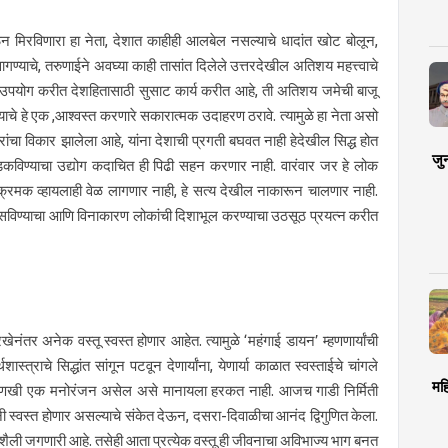
ेऊन मिरविणारा हा नेता, देशात काहीही आलबेल नसल्याचे धादांत खोट बोलून,
ागण्याचे, तरुणाईने अवघ्या काही तासांत दिलेले उत्तरदेखील अतिशय महत्त्वाचे
ा उपयोग करीत देशहितासाठी सुसाट कार्य करीत आहे, ती अतिशय जमेची बाजू
े हे एक ,आश्वस्त करणारे सकारात्मक उदाहरण ठरावे. त्यामुळे हा नेता असो
ारांचा विकार झालेला आहे, यांना देशाची प्रगती बघवत नाही हेदेखील सिद्ध होत
जु
डकविण्याचा उद्योग कदाचित ही पिढी सहन करणार नाही. वारंवार जर हे लोक
्रमक व्हायलाही वेळ लागणार नाही, हे सत्य देखील नाकारून चालणार नाही.
 भासविण्याचा आणि विनाकारण लोकांची दिशाभूल करण्याचा उठसूठ प्रयत्न करीत
तर अनेक वस्तू स्वस्त होणार आहेत. त्यामुळे ‘महंगाई डायन’ म्हणणार्यांची
राचे सिद्धांत सांगून पटवून देणार्यांना, येणार्या काळात स्वस्ताईचे चांगले
मह
जे, आणखी एक मनोरंजन असेल असे मानायला हरकत नाही. आजच गाडी निर्मिती
ंनी स्वस्त होणार असल्याचे संकेत देऊन, दसरा-दिवाळीचा आनंद द्विगुणित केला.
ली जगणारी आहे. तसेही आता प्रत्येक वस्तू ही जीवनाचा अविभाज्य भाग बनत