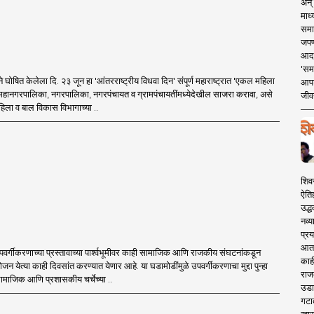
अन् 
माध्
समा
जपण
आदर्
'सम
घाने घोषित केलेला दि. २३ जून हा 'आंतरराष्ट्रीय विधवा दिन' संपूर्ण महाराष्ट्रात 'एकल महिला
आपट
व महानगरपालिका, नगरपालिका, नगरपंचायत व ग्रामपंचायतींमध्येदेखील साजरा करावा, असे
जीवन
 महिला व बाल विकास विभागाच्या ..
शिव
ऐति
उद्ध
नव्य
प्रय
आता 
वर्गीकरणाच्या प्रस्तावाच्या पार्श्वभूमीवर काही सामाजिक आणि राजकीय संघटनांकडून
काही
योजन येत्या काही दिवसांत करण्यात येणार आहे. या घडामोडींमुळे उपवर्गीकरणाचा मुद्दा पुन्हा
राज
सामाजिक आणि प्रशासकीय चर्चेच्या ..
उडा
गटा