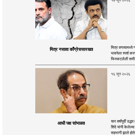
१७ जून २०२६
मित्र वणव्यामध्ये
मित्र नसावा काँग्रेससारखा!
भावनेला स्पर्श क
फिस्कटलेली समीकर
१६ जून २०२६
चार वर्षांपूर्वी उ
आधी पक्ष सांभाळा!
शिंदे यांनी केले
सहभागी झाले होते.