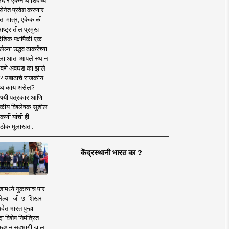
दार एकनाथ शिंदेंच्या
सेनेत प्रवेश करणार
त. मात्र, एकेकाळी
ाष्ट्रातील प्रमुख
देशिक पक्षांपैकी एक
ल्या उद्धव ठाकरेंच्या
षाला आता आपले स्थान
वणे अवघड का झाले
? उबाठाचे राजकीय
ष्य काय असेल?
िषयी पत्रकार आणि
कीय विश्लेषक सुशील
र्णी यांची ही
ठोक मुलाखत..
केंद्रस्थानी भारत का ?
ामध्ये नुकत्याच पार
ेल्या 'जी-७' शिखर
देत भारत पुन्हा
 विशेष निमंत्रित
 म्हणून सहभागी झाला.