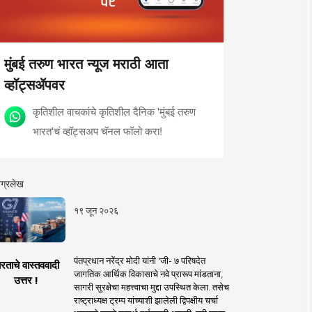
मुंबई तरुण भारत न्यूज मराठी आता
व्हॉट्सॲपवर
कृतिशील वाचकांचे कृतिशील दैनिक 'मुंबई तरुण
भारत'चं व्हॉट्सअप चॅनल फॉलो करा!
ग्रलेख
१९ जून २०२६
पंतप्रधान नरेंद्र मोदी यांनी 'जी- ७ परिषदेत
रताचे वास्तववादी
जागतिक आर्थिक विकासाचे नवे प्रारूप मांडताना,
उत्तर !
सागरी सुरक्षेचा महत्त्वाचा मुद्दा उपस्थित केला. तसेच
राष्ट्राध्यक्ष ट्रम्प यांच्याशी झालेली द्विपक्षीय चर्चा