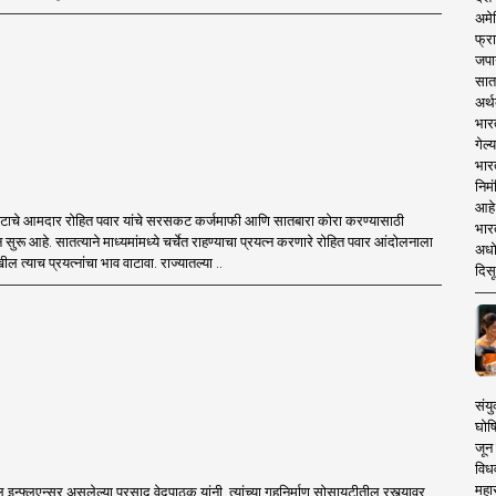
अमेर
फ्रा
जपा
सात
अर्थ
भार
गेल्
भार
निमं
आहे.
प. गटाचे आमदार रोहित पवार यांचे सरसकट कर्जमाफी आणि सातबारा कोरा करण्यासाठी
भारत
सुरू आहे. सातत्याने माध्यमांमध्ये चर्चेत राहण्याचा प्रयत्न करणारे रोहित पवार आंदोलनाला
अधो
ल त्याच प्रयत्नांचा भाव वाटावा. राज्यातल्या ..
दिसू
संयु
घोष
जून 
विधव
महा
इन्फ्लुएन्सर असलेल्या प्रसाद वेदपाठक यांनी, त्यांच्या गृहनिर्माण सोसायटीतील रस्त्यावर