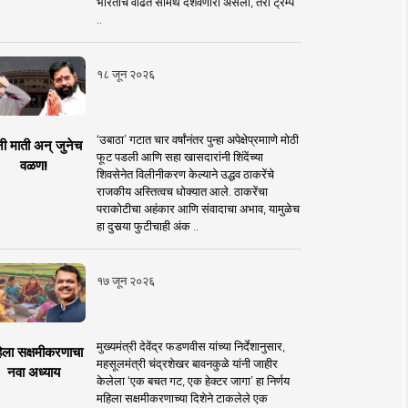
भारताचे वाढते सामर्थ दर्शवणारी असली, तरी ट्रम्प
..
१८ जून २०२६
‘उबाठा’ गटात चार वर्षांनंतर पुन्हा अपेक्षेप्रमााणे मोठी
नी माती अन् जुनेच
फूट पडली आणि सहा खासदारांनी शिंदेंच्या
वळण!
शिवसेनेत विलीनीकरण केल्याने उद्धव ठाकरेंचे
राजकीय अस्तित्वच धोक्यात आले. ठाकरेंचा
पराकोटीचा अहंकार आणि संवादाचा अभाव, यामुळेच
हा दुसर्‍या फुटीचाही अंक ..
१७ जून २०२६
मुख्यमंत्री देवेंद्र फडणवीस यांच्या निर्देशानुसार,
िला सक्षमीकरणाचा
महसूलमंत्री चंद्रशेखर बावनकुळे यांनी जाहीर
नवा अध्याय
केलेला ‘एक बचत गट, एक हेक्टर जागा’ हा निर्णय
महिला सक्षमीकरणाच्या दिशेने टाकलेले एक