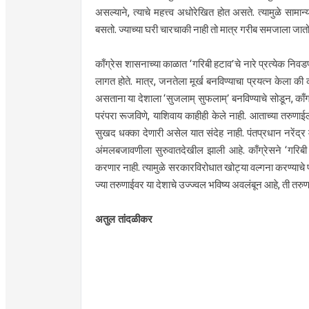
असल्याने, त्याचे महत्त्व अधोरेखित होत असते. त्यामुळे साम
बसतो. ज्याच्या घरी चारचाकी नाही तो मात्र गरीब समजाला जातो
काँग्रेस शासनाच्या काळात ‘गरिबी हटाव’चे नारे प्रत्येक निवडणु
लागत होते. मात्र, जनतेला मूर्ख बनविण्याचा प्रयत्न केला की 
असताना या देशाला ‘सुजलाम् सुफलाम्’ बनविण्याचे सोडून, काँग्
परंपरा रूजविणे, याशिवाय काहीही केले नाही. आताच्या तरुणाईल
सुखद धक्का देणारी असेल यात संदेह नाही. पंतप्रधान नरेंद्र मो
अंमलबजावणीला सुरुवातदेखील झाली आहे. काँग्रेसने ‘गरिबी
करणार नाही. त्यामुळे सरकारविरोधात खोट्या वल्गना करण्याचे प
ज्या तरुणाईवर या देशाचे उज्ज्वल भविष्य अवलंबून आहे, ती तरु
अतुल तांदळीकर