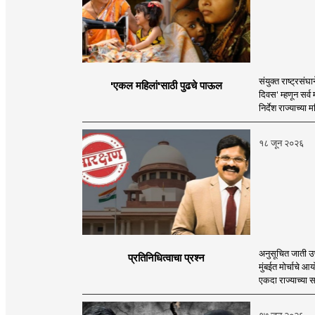
संयुक्त राष्ट्रसं
'एकल महिलां'साठी पुढचे पाऊल
दिवस' म्हणून सर्
निर्देश राज्याच्या
१८ जून २०२६
अनुसूचित जाती उप
प्रतिनिधित्वाचा प्रश्न
मुंबईत मोर्चाचे आ
एकदा राज्याच्या 