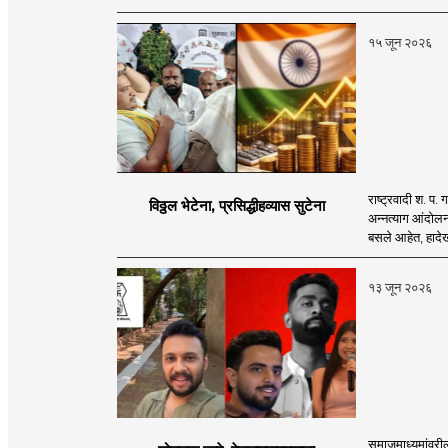
१५ जून २०२६
राष्ट्रवादी श. 
विठ्ठल भेटेना, प्रसिद्धीहव्यास सुटेना
अन्नत्याग आंदोलन 
बसले आहेत, हादेखी
१३ जून २०२६
समाजमाध्यमांवरील 