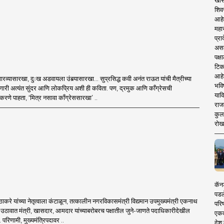
खास
शिव
आहे
महार
प्रा
असले
पक्
टिक
आहे
 गारव्यासारखा, दुःख अडवायला उंबर्‍यासारखा... सुप्रसिद्ध कवी अनंत राऊत यांची मैत्रीच्या
भवि
रणारी अत्यंत सुंदर आणि लोकप्रिय अशी ही कविता. पण, द्रमुक आणि काँग्रेसची
याव
णे पाहता, ‘मित्र नसावा काँग्रेससारखा’ ..
राज
कुलक
रोख
कॅनड
पडल
द्धव ठाकरे यांच्या नेतृत्वाला कंटाळून, तत्कालीन नगरविकासमंत्री विद्यमान उपमुख्यमंत्री एकनाथ
परिष
ल्या उठावात मंत्री, खासदार, आमदार यांच्याबरोबरच पक्षातील जुने-जाणते पदाधिकारीदेखील
एकदा
 परिणामी, मुख्यमंत्रिपदावर ..
देश