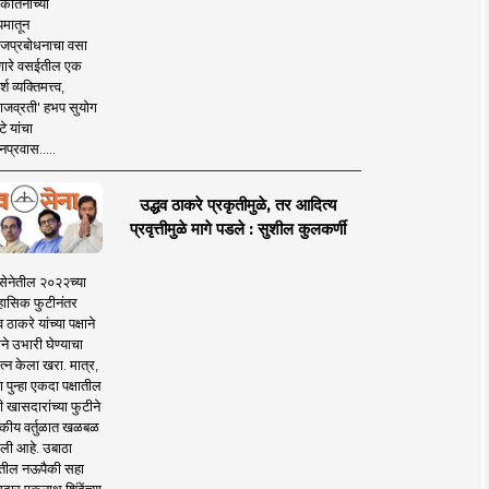
कीर्तनाच्या
यमातून
जप्रबोधनाचा वसा
ारे वसईतील एक
श व्यक्तिमत्त्व,
ाजव्रती' हभप सुयोग
े यांचा
प्रवास.....
उद्धव ठाकरे प्रकृतीमुळे, तर आदित्य
प्रवृत्तीमुळे मागे पडले : सुशील कुलकर्णी
सेनेतील २०२२च्या
हासिक फुटीनंतर
व ठाकरे यांच्या पक्षाने
ाने उभारी घेण्याचा
त्न केला खरा. मात्र,
पुन्हा एकदा पक्षातील
 खासदारांच्या फुटीने
कीय वर्तुळात खळबळ
ली आहे. उबाठा
तील नऊपैकी सहा