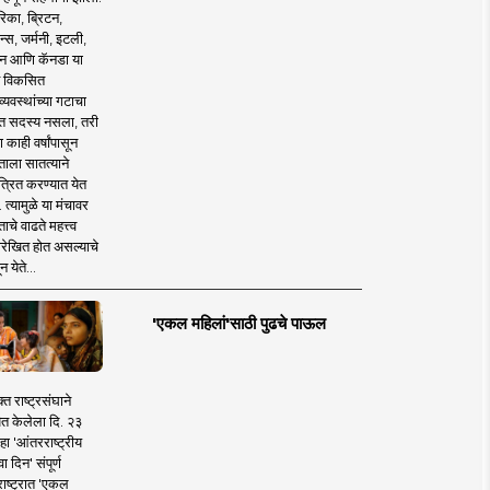
िका, ब्रिटन,
न्स, जर्मनी, इटली,
न आणि कॅनडा या
 विकसित
व्यवस्थांच्या गटाचा
त सदस्य नसला, तरी
या काही वर्षांपासून
ताला सातत्याने
त्रित करण्यात येत
 त्यामुळे या मंचावर
ाचे वाढते महत्त्व
रेखित होत असल्याचे
न येते...
'एकल महिलां'साठी पुढचे पाऊल
क्त राष्ट्रसंघाने
ित केलेला दि. २३
हा 'आंतरराष्ट्रीय
ा दिन' संपूर्ण
राष्ट्रात 'एकल