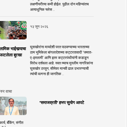
लक्षणीयरीत्या कमी होईल. पुढील दोन महिन्यांतच
अत्याधुनिक फ्लेस ..
१३ जून २०२६
घुसखोरांना मायदेशी परत पाठवण्याच्या भारताच्या
लामिक भाईचार्‍याचा
ठाम भूमिकेला बांगलादेशच्या कट्टरतावादी ‘जमात-
फाटलेला बुरखा
ए-इस्लामी’ आणि इतर कट्टरपंथीयांनी कडाडून
विरोध दर्शवला आहे. स्वतःच्याच मुस्लीम नागरिकांना
घुसखोर ठरवून, सीमेवर मानवी ढाल उभारण्याची
त्यांची वल्गना ही जागतिक ..
रुर वाचा
'समाजव्रती' हभप सुयोग आपटे
ार्य, बँकिंग, संगीत