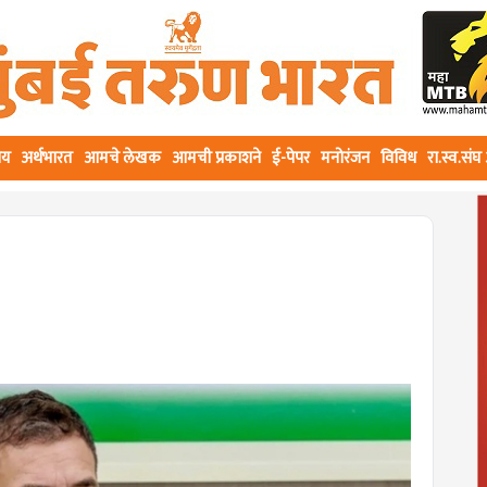
ीय
अर्थभारत
आमचे लेखक
आमची प्रकाशने
ई-पेपर
मनोरंजन
विविध
रा.स्व.सं