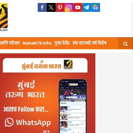
घ आणि परिवार
MahaMTB Infra
पुन्हा देवेंद्र
संघ शताब्दी वर्ष विशेष