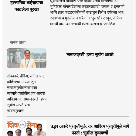
घुसखोरांना मायदेशी परत पाठवण्याच्या भारताच्या ठाम
इस्लामिक भाईचार्‍याचा
भूमिकेला बांगलादेशच्या कट्टरतावादी ‘जमात-ए-इस्लामी’
फाटलेला बुरखा
आणि इतर कट्टरपंथीयांनी कडाडून विरोध दर्शवला आहे.
स्वतःच्याच मुस्लीम नागरिकांना घुसखोर ठरवून, सीमेवर
मानवी ढाल उभारण्याची त्यांची वल्गना ही जागतिक ..
जरुर वाचा
'समाजव्रती' हभप सुयोग आपटे
संघकार्य, बँकिंग, संगीत अन्
कीर्तनाच्या माध्यमातून
समाजप्रबोधनाचा वसा
जपणारे वसईतील एक आदर्श
व्यक्तिमत्त्व, 'समाजव्रती' हभप
सुयोग आपटे यांचा
जीवनप्रवास.....
उद्धव ठाकरे प्रकृतीमुळे, तर आदित्य प्रवृत्तीमुळे मागे
पडले : सुशील कुलकर्णी