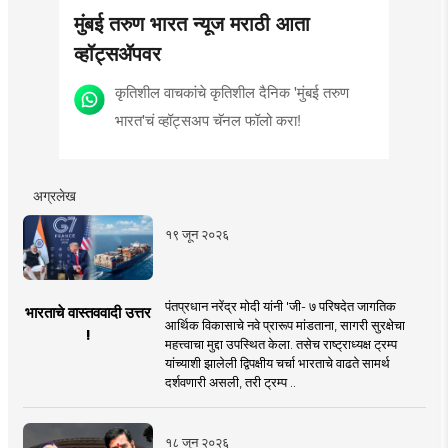
मुंबई तरुण भारत न्यूज मराठी आता
व्हॉट्सॲपवर
कृतिशील वाचकांचे कृतिशील दैनिक 'मुंबई तरुण
भारत'चं व्हॉट्सअप चॅनल फॉलो करा!
अग्रलेख
१९ जून २०२६
पंतप्रधान नरेंद्र मोदी यांनी 'जी- ७ परिषदेत जागतिक
भारताचे वास्तववादी उत्तर
आर्थिक विकासाचे नवे प्रारूप मांडताना, सागरी सुरक्षेचा
!
महत्त्वाचा मुद्दा उपस्थित केला. तसेच राष्ट्राध्यक्ष ट्रम्प
यांच्याशी झालेली द्विपक्षीय चर्चा भारताचे वाढते सामर्थ
दर्शवणारी असली, तरी ट्रम्प ..
१८ जून २०२६