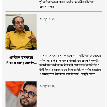
सहा खासदारांनंतर
ऐतिहासिक धक्का मानला जातोय. बहुचर्चित ‘ऑपरेशन
आमदारांसह नगरसेवकही
टायगर’ अखेर ..
शिंदेंकडे जाण्याच्या चर्चा
सुरू
१८ जून २०२६
(Shiv Sena UBT rebel MP) 'ऑपरेशन टायगर'च्या
ऑपरेशन टायगरला
चर्चेला आज निर्णायक वळण मिळाले. उबाठा पक्षाने संसदीय
निर्णायक वळण; ठाकरेंच्या
दलाची महत्त्वाची बैठक बोलावली असताना लोकसभेतील ९
बैठकीला ६ खासदार
पैकी केवळ ३ खासदार उपस्थित राहिले, तर चर्चेत असलेल्या
गैरहजर, थेट शिंदे सेनेत
६ खासदारांनी बैठकीकडे पाठ फिरवली. त्यामुळे ठाकरे ..
विलीन होण्याचा प्रस्ताव?
१८ जून २०२६