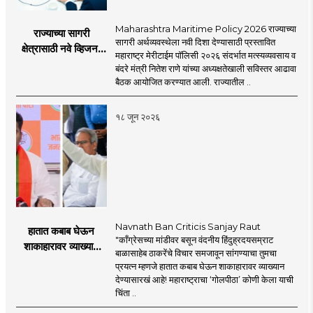
Maharashtra Maritime Policy 2026 राज्याच्या
राज्याच्या सागरी
सागरी अर्थव्यवस्थेला नवी दिशा देण्यासाठी प्रस्तावित
क्षेत्रासाठी नवे व्हिजन;
महाराष्ट्र मेरीटाईम पॉलिसी २०२६ संदर्भात मत्स्यव्यवसाय व
'महाराष्ट्र मेरीटाईम
बंदरे मंत्री नितेश राणे यांच्या अध्यक्षतेखाली सविस्तर आढावा
पॉलिसी २०२६'चा
बैठक आयोजित करण्यात आली. राज्यातील ..
प्रस्ताव
१८ जून २०२६
Navnath Ban Criticis Sanjay Raut
हातात कबाब घेऊन
"काँग्रेसच्या मांडीवर बसून वंदनीय हिंदुह्रदयसम्राट
शाकाहारावर व्याख्यान
बाळासाहेब ठाकरेंचे विचार समजावून सांगण्याचा तुमचा
देण्यासारखा राऊत यांचा
प्रयत्न म्हणजे हातात कबाब घेऊन शाकाहारावर व्याख्यान
प्रयत्न - नवनाथ बन
देण्यासारखं आहे! महाराष्ट्राचा ‘गोलपीठा’ कोणी केला याची
चिंता ..