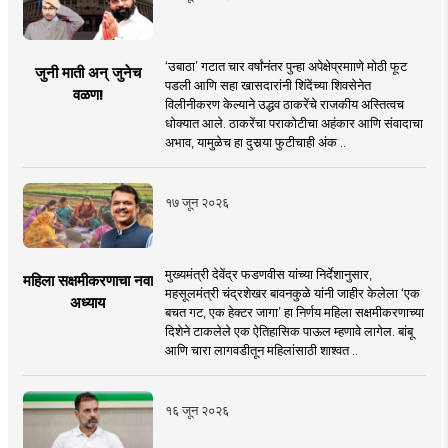
‘उबाठा’ गटात चार वर्षांनंतर पुन्हा अपेक्षेप्रमााणे मोठी फूट
जुनी माती अन् जुनेच
पडली आणि सहा खासदारांनी शिंदेंच्या शिवसेनेत
वळण!
विलीनीकरण केल्याने उद्धव ठाकरेंचे राजकीय अस्तित्वच
धोक्यात आले. ठाकरेंचा पराकोटीचा अहंकार आणि संवादाचा
अभाव, यामुळेच हा दुसर्‍या फुटीचाही अंक ..
१७ जून २०२६
मुख्यमंत्री देवेंद्र फडणवीस यांच्या निर्देशानुसार,
महिला सक्षमीकरणाचा नवा
महसूलमंत्री चंद्रशेखर बावनकुळे यांनी जाहीर केलेला ‘एक
अध्याय
बचत गट, एक हेक्टर जागा’ हा निर्णय महिला सक्षमीकरणाच्या
दिशेने टाकलेले एक ऐतिहासिक पाऊल म्हणावे लागेल. बांबू
आणि चारा लागवडीतून महिलांसाठी शाश्वत ..
१६ जून २०२६