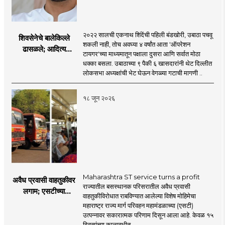
२०२२ सालची एकनाथ शिंदेंची पहिली बंडखोरी, उबाठा पचवू
शिवसेनेचे बालेकिल्ले
शकली नाही, तोच अवघ्या ४ वर्षांत आता 'ऑपरेशन
ढासळले; आदित्य
टायगर'च्या माध्यमातून पक्षाला दुसरा आणि सर्वात मोठा
ठाकरेंच्या नेतृत्वावरच
धक्का बसला. उबाठाच्या ९ पैकी ६ खासदारांनी थेट दिल्लीत
प्रश्नचिन्ह? ठाकरे ब्रँड
लोकसभा अध्यक्षांची भेट घेऊन वेगळ्या गटाची मागणी ..
नेमका कुठे चुकला?
१८ जून २०२६
Maharashtra ST service turns a profit
अवैध प्रवासी वाहतुकीवर
राज्यातील बसस्थानक परिसरातील अवैध प्रवासी
लगाम; एसटीच्या
वाहतुकीविरोधात राबविण्यात आलेल्या विशेष मोहिमेचा
उत्पन्नात १५ दिवसांत
महाराष्ट्र राज्य मार्ग परिवहन महामंडळाच्या (एसटी)
४३.८३ कोटींची वाढ!
उत्पन्नावर सकारात्मक परिणाम दिसून आला आहे. केवळ १५
दिवसांच्या कालावधीत ..