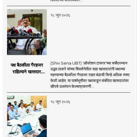
१८ जून २०२६
(Shiv Sena UBT) 'ऑपरेशन टायगर'च्या चर्चेदरम्यान
पक्ष बैठकीला गैरहजर
उद्धव ठाकरे यांच्या शिवसेनेतील सहा खासदारांनी पक्षाच्या
राहिल्याने खासदार
महत्त्वाच्या बैठकीला गैरहजर राहत बंडाची चिन्हे अधिक स्पष्ट
अपात्र ठरू शकतात का?
केली आहेत. या पार्श्वभूमीवर पक्षाकडून संबंधित खासदारांवर
व्हीप आणि कायदा नेमकं
व्हीपचे उल्लंघन केल्याप्रकरणी ..
काय सांगतो?
१८ जून २०२६