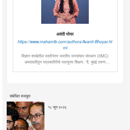
अवंती भोयर
https://www.mahamtb.com/authors/Avanti-Bhoyar.ht
ml
विज्ञान शाखेतील पदवीनंतर भारतीय जनसंचार संस्थान (IIMC)
अमरावतीतून पत्रकारितेचे पदव्युत्तर शिक्षण. 'दै. मुंबई तरुण
भारत'मध्ये वेब उपसंपादक या पदावर कार्यरत. शेती, साहित्य,
राजकारण या विषयात विशेष रस. हस्तकला, संगीत आणि कविता
लेखनाचा छंद....
संबंधित मजकूर
१८ जून २०२६