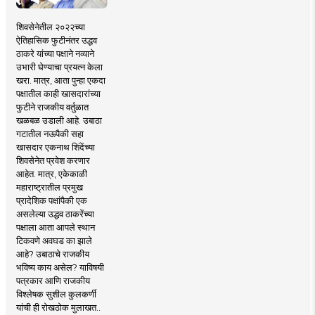
शिवसेनेतील २०२२च्या
ऐतिहासिक फुटीनंतर उद्धव
ठाकरे यांच्या पक्षाने नव्याने
उभारी घेण्याचा प्रयत्न केला
खरा. मात्र, आता पुन्हा एकदा
पक्षातील काही खासदारांच्या
फुटीने राजकीय वर्तुळात
खळबळ उडाली आहे. उबाठा
गटातील नऊपैकी सहा
खासदार एकनाथ शिंदेंच्या
शिवसेनेत प्रवेश करणार
आहेत. मात्र, एकेकाळी
महाराष्ट्रातील प्रमुख
प्रादेशिक पक्षांपैकी एक
असलेल्या उद्धव ठाकरेंच्या
पक्षाला आता आपले स्थान
टिकवणे अवघड का झाले
आहे? उबाठाचे राजकीय
भविष्य काय असेल? याविषयी
पत्रकार आणि राजकीय
विश्लेषक सुशील कुलकर्णी
यांची ही रोखठोक मुलाखत..