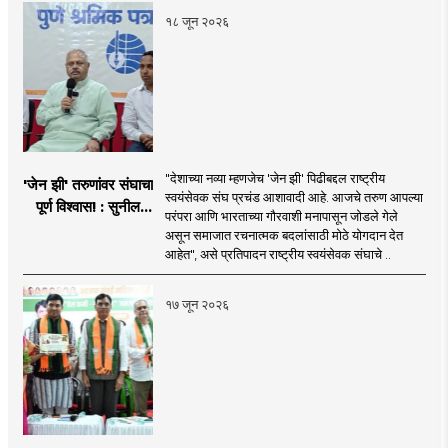
१८ जून २०२६
"देशाच्या नव्या म्हणजेच 'जेन झी' पिढीबद्दल राष्ट्रीय
'जेन झी' तरुणांवर संघाचा
स्वयंसेवक संघ प्रचंड आशावादी आहे. आजचे तरुण आपल्या
पूर्ण विश्वास! : सुनील
परंपरा आणि भारताच्या गौरवाशी मनापासून जोडले गेले
आंबेकर
असून समाजात रचनात्मक बदलांसाठी मोठे योगदान देत
आहेत", असे प्रतिपादन राष्ट्रीय स्वयंसेवक संघाचे ..
१७ जून २०२६