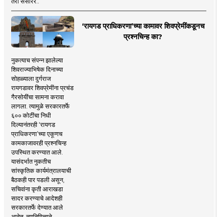
तरी संसारर..
‘रायगड प्राधिकरणा’च्या कामावर शिवप्रेमींकडूनच
प्रश्नचिन्ह का?
नुकत्याच संपन्न झालेल्या
शिवराज्याभिषेक दिनाच्या
सोहळ्याला दुर्गराज
रायगडावर शिवप्रेमींना प्रचंड
गैरसोयींचा सामना करावा
लागला. त्यामुळे सरकारतर्फे
६०० कोटींचा निधी
दिल्यानंतरही ‘रायगड
प्राधिकरणा’च्या एकूणच
कामकाजावरही प्रश्नचिन्ह
उपस्थित करण्यात आले.
यासंदर्भात नुकतीच
सांस्कृतिक कार्यमंत्रालयाची
बैठकही पार पडली असून,
सचिवांना कृती आराखडा
सादर करण्याचे आदेशही
सरकारतर्फे देण्यात आले
आहेत. त्यानिमित्ताने