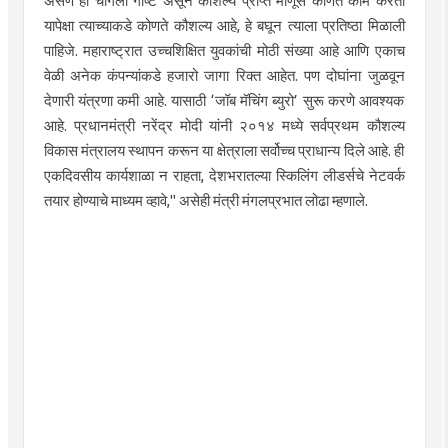
असणे ही चांगली गोष्ट असून कौशल्य प्राप्त माणूस कोणते काम करतो
यापेक्षा त्याच्याकडे कोणते कौशल्य आहे, हे बघून त्याला प्रतिष्ठा मिळाली
पाहिजे. महाराष्ट्रात उच्चशिक्षित युवकांची मोठी संख्या आहे आणि एकाच
वेळी अनेक कंपन्यांकडे हजारो जागा रिक्त आहेत. पण दोघांना जुळवून
देणारी यंत्रणा कमी आहे. यासाठी ‘जॉब मॅचिंग ब्युरो’ सुरू करणे आवश्यक
आहे. प्रधानमंत्री नरेंद्र मोदी यांनी २०१४ मध्ये सर्वप्रथम कौशल्य
विकास मंत्रालय स्थापन करून या क्षेत्राला सर्वोच्च प्राधान्य दिले आहे. ही
एकदिवसीय कार्यशाळा न राहता, देशभरातल्या स्किलिंग लीडर्सचे नेटवर्क
तयार होण्याचे माध्यम व्हावे," असेही मंत्री मंगलप्रभात लोढा म्हणाले.