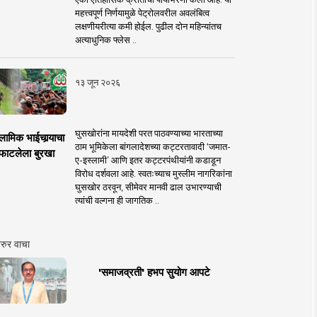
महत्त्वपूर्ण निर्णयामुळे पेट्रोलवरील अवलंबित्व
लक्षणीयरीत्या कमी होईल. पुढील दोन महिन्यांतच
अत्याधुनिक फ्लेस ..
१३ जून २०२६
घुसखोरांना मायदेशी परत पाठवण्याच्या भारताच्या
लामिक भाईचार्‍याचा
ठाम भूमिकेला बांगलादेशच्या कट्टरतावादी ‘जमात-
फाटलेला बुरखा
ए-इस्लामी’ आणि इतर कट्टरपंथीयांनी कडाडून
विरोध दर्शवला आहे. स्वतःच्याच मुस्लीम नागरिकांना
घुसखोर ठरवून, सीमेवर मानवी ढाल उभारण्याची
त्यांची वल्गना ही जागतिक ..
रुर वाचा
'समाजव्रती' हभप सुयोग आपटे