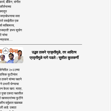
ार्य, बँकिंग, संगीत
कीर्तनाच्या
यमातून
जप्रबोधनाचा वसा
ारे वसईतील एक
श व्यक्तिमत्त्व,
ाजव्रती' हभप सुयोग
े यांचा
प्रवास.....
उद्धव ठाकरे प्रकृतीमुळे, तर आदित्य
प्रवृत्तीमुळे मागे पडले : सुशील कुलकर्णी
सेनेतील २०२२च्या
हासिक फुटीनंतर
व ठाकरे यांच्या पक्षाने
ाने उभारी घेण्याचा
त्न केला खरा. मात्र,
पुन्हा एकदा पक्षातील
 खासदारांच्या फुटीने
कीय वर्तुळात खळबळ
ली आहे. उबाठा