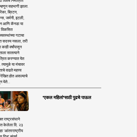
 विशेष निमंत्रित
 म्हणून सहभागी झाला.
िका, ब्रिटन,
न्स, जर्मनी, इटली,
न आणि कॅनडा या
 विकसित
व्यवस्थांच्या गटाचा
त सदस्य नसला, तरी
या काही वर्षांपासून
ताला सातत्याने
त्रित करण्यात येत
 त्यामुळे या मंचावर
ाचे वाढते महत्त्व
रेखित होत असल्याचे
न येते...
'एकल महिलां'साठी पुढचे पाऊल
क्त राष्ट्रसंघाने
ित केलेला दि. २३
हा 'आंतरराष्ट्रीय
ा दिन' संपूर्ण