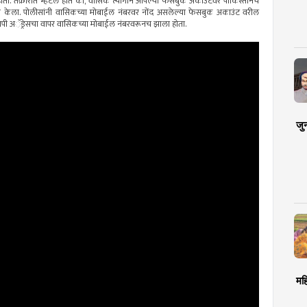
ती. तक्रारीत म्हटले होते की, वासिक त्यागीने आपल्या फेसबुक अकाउंटवर पाकिस्तानचे
ानही केला. पोलीसांनी वासिकच्या मोबाईल नंबरवर नोंद असलेल्या फेसबुक अकाउंट वरील
 आयपी अॅड्रेसचा वापर वासिकच्या मोबाईल नंबरवरूनच झाला होता.
जु
मह