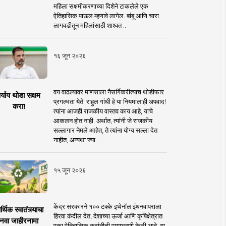
महिला सक्षमीकरणाच्या दिशेने टाकलेले एक
ऐतिहासिक पाऊल म्हणावे लागेल. बांबू आणि चारा
लागवडीतून महिलांसाठी शाश्वत ..
१६ जून २०२६
वय वाढल्यावर माणसाला नैसर्गिकरीत्याच थोडीफार
र्याय थोडा सक्षम
प्रगल्भता येते. राहुल गांधी हे या नियमालाही अपवाद!
करा!
त्यांना आजही राजकीय वास्तव काय आहे, याचे
आकलन होत नाही. अर्थात, त्यांनी जे राजकीय
सल्लागार नेमले आहेत, ते त्यांना योग्य सल्ला देत
नाहीत, अन्यथा ज्या ..
१५ जून २०२६
केंद्र सरकारने १०० टक्के इथेनॉल इंधनवापराला
्थिक स्वातंत्र्याचा
हिरवा कंदील देत, देशाच्या ऊर्जा आणि कृषिक्षेत्रात
नवा जाहीरनामा
एका ऐतिहासिक क्रांतीची पायाभरणी केली आहे. या