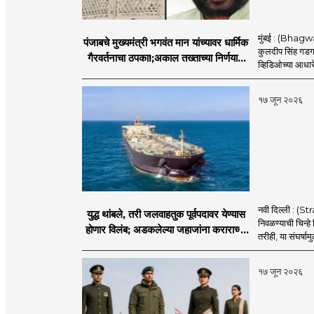
मुंबई : (Bhagwan
पंजाबचे मुख्यमंत्री भगवंत मान यांच्यावर धार्मिक
कुलदीप सिंह गडगज्
गैरवर्तनाचा ठपका!;अकाल तख्ताच्या निर्णयाने
व्हिडिओच्या आधारे 
मोठी खळबळ
१७ जून २०२६
नवी दिल्ली : (
युद्ध थांबले, तरी जलवाहतुक पूर्वपदावर येण्यास
निवळण्याची चिन्हे
होणार विलंब; अडकलेल्या जहाजांना कराराच्या
तरीही, या संघर्ष
शाश्वततेची चिंता.
१७ जून २०२६