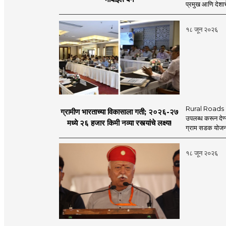
प्रमुख आणि देशाचे
१८ जून २०२६
Rural Roads Indi
ग्रामीण भारताच्या विकासाला गती; २०२६-२७
उपलब्ध करून देण्
मध्ये २६ हजार किमी नव्या रस्त्यांचे लक्ष्य!
ग्राम सडक योजना 
१८ जून २०२६