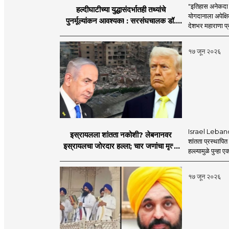
"इतिहास अनेकदा सत
हल्दीघाटीच्या युद्धासंदर्भातही तथ्यांचे
योगदानाला अपेक्षि
पुनर्मूल्यांकन आवश्यक! : सरसंघचालक डॉ.
देशभर महाराणा प्र
मोहनजी भागवत
१७ जून २०२६
Israel Lebanon 
इस्रायलला शांतता नकोशी? लेबनानवर
शांतता प्रस्थापि
इस्रायलचा जोरदार हल्ला; चार जणांचा मृत्यू,
हल्ल्यामुळे पुन्हा 
इराण-अमेरिकेत आरोप-प्रत्यारोप
१७ जून २०२६