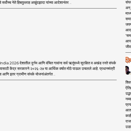
संघक
 सर्वोच्च नेते हिबतुल्लाह अखुंदझादा यांच्या आदेशानंतर ..
अन् 
माध्
समा
जपण
आदर्
'सम
आपट
जीवन
a 2026 देशातील दुर्गम आणि वंचित गावांना सर्व ऋतूंमध्ये सुरक्षित व अखंड रस्ते संपर्क
यासाठी केंद्र सरकारने २०२६-२७ या आर्थिक वर्षात मोठे पाऊल उचलले आहे. प्रधानमंत्री
आणि इतर ग्रामीण संपर्क योजनांअंतर्गत ..
शिव
ऐति
उद्ध
नव्य
प्रय
आता 
काही
राज
उडा