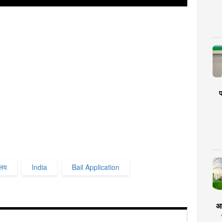
प
ालय
India
Bail Application
आर