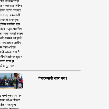
तील नऊपैकी सहा
दार एकनाथ शिंदेंच्या
सेनेत प्रवेश करणार
त. मात्र, एकेकाळी
ाष्ट्रातील प्रमुख
देशिक पक्षांपैकी एक
ल्या उद्धव ठाकरेंच्या
षाला आता आपले स्थान
वणे अवघड का झाले
? उबाठाचे राजकीय
ष्य काय असेल?
िषयी पत्रकार आणि
कीय विश्लेषक सुशील
र्णी यांची ही
ठोक मुलाखत..
केंद्रस्थानी भारत का ?
ामध्ये नुकत्याच पार
ेल्या 'जी-७' शिखर
देत भारत पुन्हा