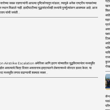
गटा
्तेच्या जवळ राहणाऱ्यांनी आपल्या दृष्टिकोनातून मांडला, त्यामुळे अनेक राष्ट्रीय नायकांच्या
खास
त स्थान मिळाले नाही. हल्दीघाटीच्या युद्धासंदर्भातही तथ्यांचे पुनर्मूल्यांकन आवश्यक आहे. आज
शिव
ताप यांची जयंती ..
आहे
महार
प्रा
असले
पक्
टिक
आहे
भवि
याव
राज
कुलक
Airstrike Escalation अमेरिका आणि इराण यांच्यातील युद्धविरामानंतर मध्यपूर्वेत
रोख
त होत असल्याचे चित्र दिसत असतानाच इस्रायलने लेबनानमध्ये जोरदार हल्ला केला. या
एकदा मध्यपूर्वेत तणाव वाढण्याची शक्यता व्यक्त ..
कॅनड
पडल
परिष