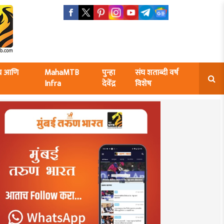
ंघ आणि
MahaMTB
पुन्हा
संघ शताब्दी वर्ष
Infra
देवेंद्र
विशेष