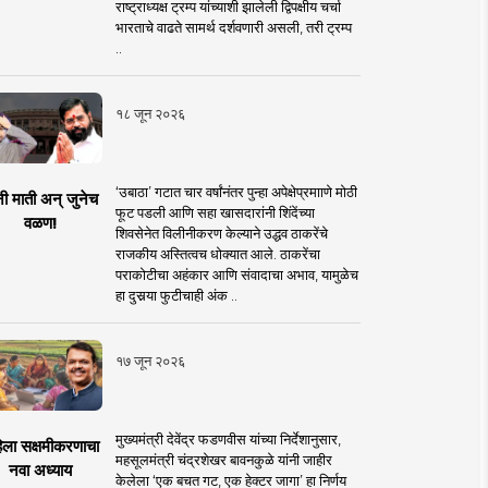
राष्ट्राध्यक्ष ट्रम्प यांच्याशी झालेली द्विपक्षीय चर्चा
भारताचे वाढते सामर्थ दर्शवणारी असली, तरी ट्रम्प
..
१८ जून २०२६
‘उबाठा’ गटात चार वर्षांनंतर पुन्हा अपेक्षेप्रमााणे मोठी
नी माती अन् जुनेच
फूट पडली आणि सहा खासदारांनी शिंदेंच्या
वळण!
शिवसेनेत विलीनीकरण केल्याने उद्धव ठाकरेंचे
राजकीय अस्तित्वच धोक्यात आले. ठाकरेंचा
पराकोटीचा अहंकार आणि संवादाचा अभाव, यामुळेच
हा दुसर्‍या फुटीचाही अंक ..
१७ जून २०२६
मुख्यमंत्री देवेंद्र फडणवीस यांच्या निर्देशानुसार,
िला सक्षमीकरणाचा
महसूलमंत्री चंद्रशेखर बावनकुळे यांनी जाहीर
नवा अध्याय
केलेला ‘एक बचत गट, एक हेक्टर जागा’ हा निर्णय