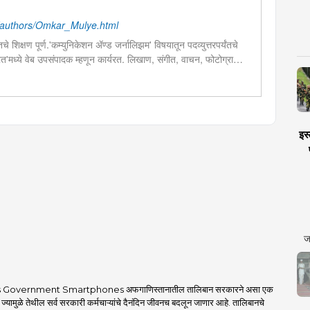
authors/Omkar_Mulye.html
चे शिक्षण पूर्ण.'कम्युनिकेशन ॲण्ड जर्नालिझम' विषयातून पदव्युत्तरपर्यंतचे
 भारत'मध्ये वेब उपसंपादक म्हणून कार्यरत. लिखाण, संगीत, वाचन, फोटोग्राफी,
शेष प्रावीण्य.बालपणापासून रा.स्व.संघाचा स्वयंसेवक
इस्
ज
 Government Smartphones अफगाणिस्तानातील तालिबान सरकारने असा एक
 ज्यामुळे तेथील सर्व सरकारी कर्मचाऱ्यांचे दैनंदिन जीवनच बदलून जाणार आहे. तालिबानचे