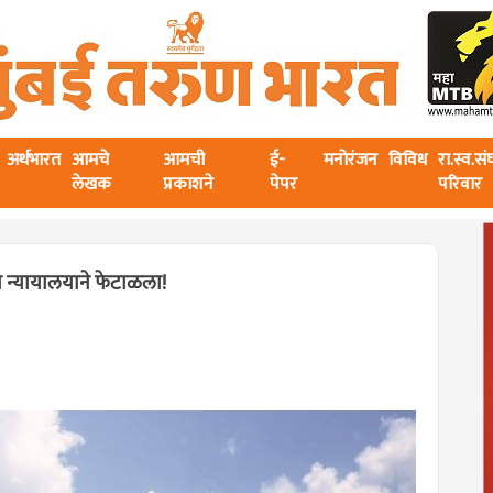
अर्थभारत
आमचे
आमची
ई-
मनोरंजन
विविध
रा.स्व.स
लेखक
प्रकाशने
पेपर
परिवार
च न्यायालयाने फेटाळला!