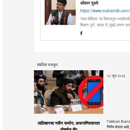
ओंकार मुळ्ये
https://www.mahamtb.com/
'मास मीडिया' या विषयातून पदवीपर्यंत
शिक्षण पूर्ण. सध्या दै.'मुंबई तरुण
इ.ची आवड.लिवोग्राफी भाषाशैलीत वि
संबंधित मजकूर
१८ जून २०२६
Taliban Bans
तालिबानचा नवीन फर्मान; अफगाणिस्तानात
निर्णय घेतला आहे,
मोबाईल बॅन