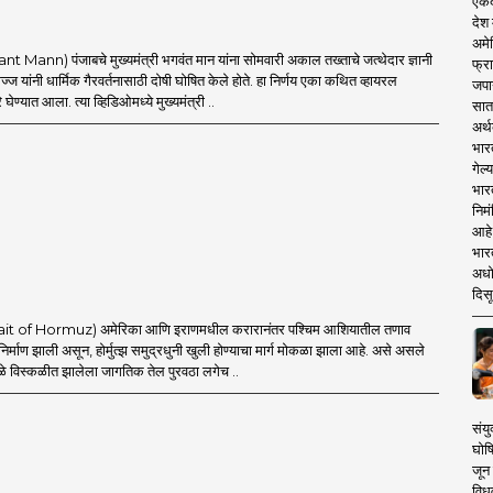
एकदा
देश
अमेर
t Mann) पंजाबचे मुख्यमंत्री भगवंत मान यांना सोमवारी अकाल तख्ताचे जत्थेदार ज्ञानी
फ्रा
ज यांनी धार्मिक गैरवर्तनासाठी दोषी घोषित केले होते. हा निर्णय एका कथित व्हायरल
जपा
घेण्यात आला. त्या व्हिडिओमध्ये मुख्यमंत्री ..
सात
अर्थ
भार
गेल्
भार
निमं
आहे.
भारत
अधो
दिसू
Strait of Hormuz) अमेरिका आणि इराणमधील करारानंतर पश्चिम आशियातील तणाव
 निर्माण झाली असून, होर्मुत्झ समुद्रधुनी खुली होण्याचा मार्ग मोकळा झाला आहे. असे असले
ामुळे विस्कळीत झालेला जागतिक तेल पुरवठा लगेच ..
संयु
घोष
जून 
विधव