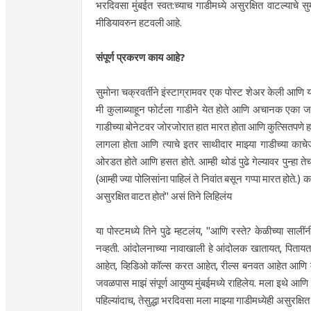
भरदिवसा मुंबईत स्वत:च्याच गाडीमध्ये असुरक्षित वाटल्याचे 
मीडियावरुन हटवली आहे.
संपूर्ण प्रकरण काय आहे?
सुमोना चक्रवर्तीने इंस्टाग्रामवर एक पोस्ट शेअर केली आणि 
मी कुलाब्याहून फोर्टला गाडीने येत होते आणि अचानक एका 
गाडीच्या बोनेटवर जोरजोरात हात मारत होता आणि कुत्सितपणे हसत
लागला होता आणि त्याचे इतर साथीदार माझ्या गाडीच्या का
ओरडत होते आणि हसत होते. आम्ही थोडं पुढे गेल्यावर पुन्हा त
(आम्ही ज्या पोलिसांना पाहिलं ते निवांत बसून गप्पा मारत होते.
असुरक्षित वाटत होतं" असं तिने लिहिलंय
या पोस्टमध्ये तिने पुढे म्हटलंय, "आणि रस्ते? केळीच्या साली
नव्हती. आंदोलनाच्या नावाखाली हे आंदोलक खातायत, पिता
आहेत, व्हिडिओ कॉल्स करत आहेत, रील्स बनवत आहेत आणि मुंब
जवळपास माझं संपूर्ण आयुष्य मुंबईमध्ये राहिलेय. मला इथे आणि 
पहिल्यांदाच, तेसुद्धा भरदिवसा मला माझ्या गाडीमध्येही असुरक्