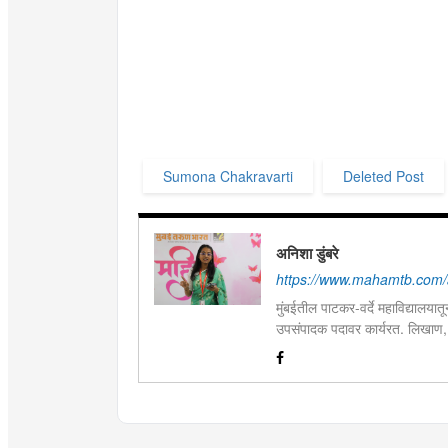
Sumona Chakravarti
Deleted Post
अनिशा डुंबरे
https://www.mahamtb.com/
मुंबईतील पाटकर-वर्दे महाविद्यालयात
उपसंपादक पदावर कार्यरत. लिखाण,
आणि मनोरंजन विषयांत रस. महाविद्य
पारितोषिके.\