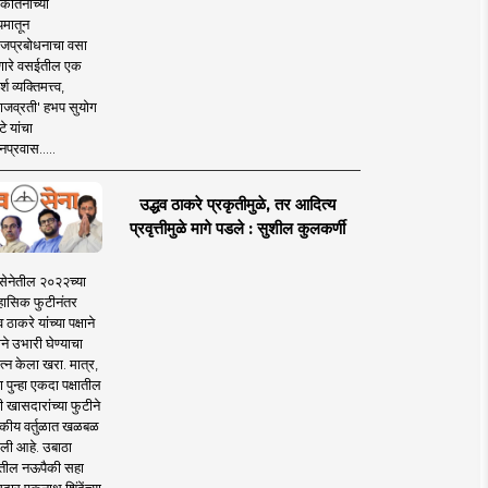
कीर्तनाच्या
यमातून
जप्रबोधनाचा वसा
ारे वसईतील एक
श व्यक्तिमत्त्व,
ाजव्रती' हभप सुयोग
े यांचा
प्रवास.....
उद्धव ठाकरे प्रकृतीमुळे, तर आदित्य
प्रवृत्तीमुळे मागे पडले : सुशील कुलकर्णी
सेनेतील २०२२च्या
हासिक फुटीनंतर
व ठाकरे यांच्या पक्षाने
ाने उभारी घेण्याचा
त्न केला खरा. मात्र,
पुन्हा एकदा पक्षातील
 खासदारांच्या फुटीने
कीय वर्तुळात खळबळ
ली आहे. उबाठा
तील नऊपैकी सहा