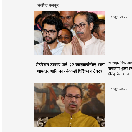
संबंधित मजकूर
१८ जून २०२६
खासदारांनंतर आत
ऑपरेशन टायगर पार्ट-२? खासदारांनंतर आता
राजकीय भूकंप अखे
आमदार आणि नगरसेवकही शिंदेंच्या वाटेवर?
ऐतिहासिक धक्का 
१८ जून २०२६