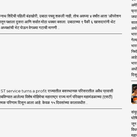
अमेर
फ्रा
थ शिंदेंची पहिली बंडखोरी, उबाठा पचवू शकली नाही, तोच अवघ्या ४ वर्षांत आता 'ऑपरेशन
जपा
मातून पक्षाला दुसरा आणि सर्वात मोठा धक्का बसला. उबाठाच्या ९ पैकी ६ खासदारांनी थेट
सात
ध्यक्षांची भेट घेऊन वेगळ्या गटाची मागणी ..
अर्थ
भार
गेल्
भार
निमं
आहे.
भारत
अधो
दिसू
T service turns a profit राज्यातील बसस्थानक परिसरातील अवैध प्रवासी
बविण्यात आलेल्या विशेष मोहिमेचा महाराष्ट्र राज्य मार्ग परिवहन महामंडळाच्या (एसटी)
ात्मक परिणाम दिसून आला आहे. केवळ १५ दिवसांच्या कालावधीत ..
संयु
घोष
जून 
विधव
महा