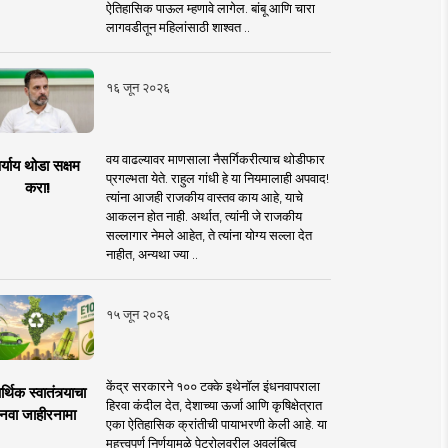
ऐतिहासिक पाऊल म्हणावे लागेल. बांबू आणि चारा
लागवडीतून महिलांसाठी शाश्वत ..
१६ जून २०२६
वय वाढल्यावर माणसाला नैसर्गिकरीत्याच थोडीफार
र्याय थोडा सक्षम
प्रगल्भता येते. राहुल गांधी हे या नियमालाही अपवाद!
करा!
त्यांना आजही राजकीय वास्तव काय आहे, याचे
आकलन होत नाही. अर्थात, त्यांनी जे राजकीय
सल्लागार नेमले आहेत, ते त्यांना योग्य सल्ला देत
नाहीत, अन्यथा ज्या ..
१५ जून २०२६
केंद्र सरकारने १०० टक्के इथेनॉल इंधनवापराला
्थिक स्वातंत्र्याचा
हिरवा कंदील देत, देशाच्या ऊर्जा आणि कृषिक्षेत्रात
नवा जाहीरनामा
एका ऐतिहासिक क्रांतीची पायाभरणी केली आहे. या
महत्त्वपूर्ण निर्णयामुळे पेट्रोलवरील अवलंबित्व