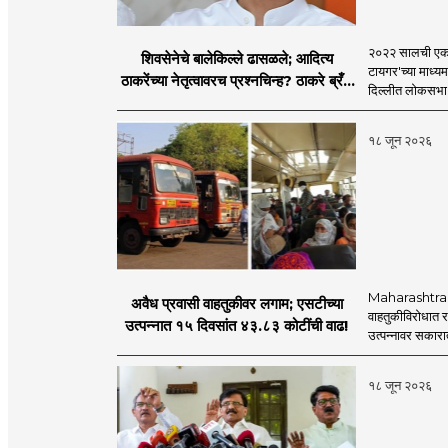
२०२२ सालची एकना
शिवसेनेचे बालेकिल्ले ढासळले; आदित्य
टायगर'च्या माध्य
ठाकरेंच्या नेतृत्वावरच प्रश्नचिन्ह? ठाकरे ब्रँड
दिल्लीत लोकसभा अ
नेमका कुठे चुकला?
१८ जून २०२६
Maharashtra S
अवैध प्रवासी वाहतुकीवर लगाम; एसटीच्या
वाहतुकीविरोधात रा
उत्पन्नात १५ दिवसांत ४३.८३ कोटींची वाढ!
उत्पन्नावर सकार
१८ जून २०२६