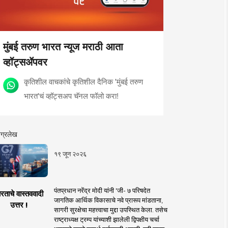
मुंबई तरुण भारत न्यूज मराठी आता
व्हॉट्सॲपवर
कृतिशील वाचकांचे कृतिशील दैनिक 'मुंबई तरुण
भारत'चं व्हॉट्सअप चॅनल फॉलो करा!
ग्रलेख
१९ जून २०२६
पंतप्रधान नरेंद्र मोदी यांनी 'जी- ७ परिषदेत
रताचे वास्तववादी
जागतिक आर्थिक विकासाचे नवे प्रारूप मांडताना,
उत्तर !
सागरी सुरक्षेचा महत्त्वाचा मुद्दा उपस्थित केला. तसेच
राष्ट्राध्यक्ष ट्रम्प यांच्याशी झालेली द्विपक्षीय चर्चा