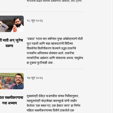
भारताचे वाढते सामर्थ दर्शवणारी असली, तरी ट्रम्प
..
१८ जून २०२६
‘उबाठा’ गटात चार वर्षांनंतर पुन्हा अपेक्षेप्रमााणे मोठी
नी माती अन् जुनेच
फूट पडली आणि सहा खासदारांनी शिंदेंच्या
वळण!
शिवसेनेत विलीनीकरण केल्याने उद्धव ठाकरेंचे
राजकीय अस्तित्वच धोक्यात आले. ठाकरेंचा
पराकोटीचा अहंकार आणि संवादाचा अभाव, यामुळेच
हा दुसर्‍या फुटीचाही अंक ..
१७ जून २०२६
मुख्यमंत्री देवेंद्र फडणवीस यांच्या निर्देशानुसार,
िला सक्षमीकरणाचा
महसूलमंत्री चंद्रशेखर बावनकुळे यांनी जाहीर
नवा अध्याय
केलेला ‘एक बचत गट, एक हेक्टर जागा’ हा निर्णय
महिला सक्षमीकरणाच्या दिशेने टाकलेले एक