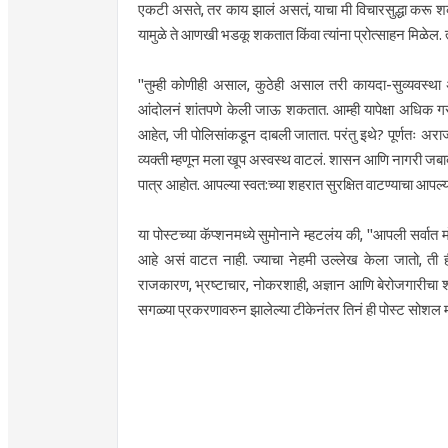
एकटी असते, तर काय झालं असतं, याचा मी विचारसुद्धा करू शक
यामुळे ते आणखी भडकू शकतात किंवा त्यांना प्रोत्साहन मिळेल. त
"तुम्ही कोणीही असाल, कुठेही असाल तरी कायदा-सुव्यवस्था
आंदोलनं शांतपणे केली जाऊ शकतात. आम्ही यापेक्षा अधिक गरज
आहेत, जी पोलिसांकडून दाबली जातात. परंतु इथे? पूर्णतः 
व्यक्ती म्हणून मला खूप अस्वस्थ वाटलं. शासन आणि नागरी जबाबदा
पात्र आहोत. आपल्या स्वत:च्या शहरात सुरक्षित वाटण्याचा आपल्
या पोस्टच्या कॅप्शनमध्ये सुमोनाने म्हटलंय की, "आपली सर्वा
आहे असं वाटत नाही. ज्याचा नेहमी उल्लेख केला जातो, ती 
राजकारण, भ्रष्टाचार, नोकरशाही, अज्ञान आणि बेरोजगारीचा शो स
सगळ्या प्रकरणावरुन झालेल्या टीकेनंतर तिनं ही पोस्ट सोशल