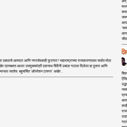
अन् 
माध्
समा
जपण
आदर्
'सम
आपट
जीवन
ा उबाठाचे आमदार आणि नगरसेवकही फुटणार? महाराष्ट्राच्या राजकारणातला सर्वात मोठा
र प्रत्यक्षात आला! उपमुख्यमंत्री एकनाथ शिंदेंनी उबाठा गटाला दिलेला हा दुसरा आणि
मानला जातोय. बहुचर्चित ‘ऑपरेशन टायगर’ अखेर ..
शिव
ऐति
उद्ध
नव्य
प्रय
आता 
काही
राज
उडा
गटा