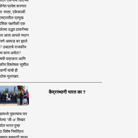
दार एकनाथ शिंदेंच्या
सेनेत प्रवेश करणार
त. मात्र, एकेकाळी
ाष्ट्रातील प्रमुख
देशिक पक्षांपैकी एक
ल्या उद्धव ठाकरेंच्या
षाला आता आपले स्थान
वणे अवघड का झाले
? उबाठाचे राजकीय
ष्य काय असेल?
िषयी पत्रकार आणि
कीय विश्लेषक सुशील
र्णी यांची ही
ठोक मुलाखत..
केंद्रस्थानी भारत का ?
ामध्ये नुकत्याच पार
ेल्या 'जी-७' शिखर
देत भारत पुन्हा
 विशेष निमंत्रित
 म्हणून सहभागी झाला.