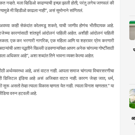
त नव्हते. मला व्हिडिओ काढण्याची इच्छा झाली होती, परंतु लगेच जाणवलं की
्यामुळे मी व्हिडीओ काढला नाही", असं सुमोनाने सांगितलं.
 अवघ्या काही सेकंदांत कोलमडू शकते, याची जाणीव होणंच भीतीदायक आहे.
ेच्या कारणांसाठी शांतपूर्ण आंदोलनं पाहिली आहेत. अशीही आंदोलनं पाहिली
अराजकता. एक कर भरणारी नागरिक, एक महिला आणि या शहरावर प्रेम करणारी
ऱ्यांची अशा पद्धतीने खिल्ली उडवणाऱ्यांपेक्षा आपण अनेक चांगल्या गोष्टींसाठी
प
याला अधिकार आहे", अशा शब्दांत तिने भावना व्यक्त केल्या आहेत.
त मोठी अर्थव्यवस्था आहे, असं वाटत नाही. आपला समाज चांगल्या विचारसरणीचा
ही डिजिटल इंडिया आहे असं अजिबात वाटत नाही. कारण जेव्हा जात, धर्म,
ुरू असतो तेव्हा त्याला विकास म्हणता येत नाही. त्याला विनाश म्हणतात." या
 मीडिया वरुन हटवली आहे.
आर