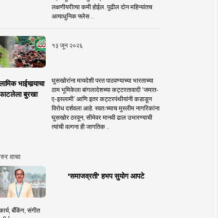
लक्षणीयरीत्या कमी होईल. पुढील दोन महिन्यांतच
अत्याधुनिक फ्लेस ..
१३ जून २०२६
घुसखोरांना मायदेशी परत पाठवण्याच्या भारताच्या
लामिक भाईचार्‍याचा
ठाम भूमिकेला बांगलादेशच्या कट्टरतावादी ‘जमात-
फाटलेला बुरखा
ए-इस्लामी’ आणि इतर कट्टरपंथीयांनी कडाडून
विरोध दर्शवला आहे. स्वतःच्याच मुस्लीम नागरिकांना
घुसखोर ठरवून, सीमेवर मानवी ढाल उभारण्याची
त्यांची वल्गना ही जागतिक ..
रुर वाचा
'समाजव्रती' हभप सुयोग आपटे
ार्य, बँकिंग, संगीत