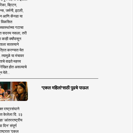
िका, ब्रिटन,
न्स, जर्मनी, इटली,
न आणि कॅनडा या
 विकसित
व्यवस्थांच्या गटाचा
त सदस्य नसला, तरी
या काही वर्षांपासून
ताला सातत्याने
त्रित करण्यात येत
 त्यामुळे या मंचावर
ाचे वाढते महत्त्व
रेखित होत असल्याचे
न येते...
'एकल महिलां'साठी पुढचे पाऊल
क्त राष्ट्रसंघाने
ित केलेला दि. २३
हा 'आंतरराष्ट्रीय
ा दिन' संपूर्ण
राष्ट्रात 'एकल