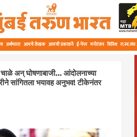
ीय
अर्थभारत
आमचे लेखक
आमची प्रकाशने
ई-पेपर
मनोरंजन
विविध
रा.स्व.सं
ाळे अन् घोषणाबाजी... आंदोलनाच्या
त्रीने सांगितला भयावह अनुभव! टीकेनंतर