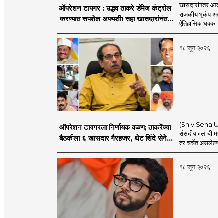
खासदारांनंतर आत
ऑपरेशन टायगर : उद्धव ठाकरे डॅमेज कंट्रोल
राजकीय भूकंप अखे
करण्यात सपशेल अपयशी! सहा खासदारांनंतर
ऐतिहासिक धक्का 
आमदारांसह नगरसेवकही शिंदेंकडे जाण्याच्या
चर्चा सुरू
१८ जून २०२६
(Shiv Sena UBT
ऑपरेशन टायगरला निर्णायक वळण; ठाकरेंच्या
संसदीय दलाची मह
बैठकीला ६ खासदार गैरहजर, थेट शिंदे सेनेत
तर चर्चेत असलेल्य
विलीन होण्याचा प्रस्ताव?
१८ जून २०२६