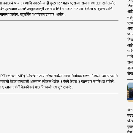
खास
ा उबाठाचे आमदार आणि नगरसेवकही फुटणार? महाराष्ट्राच्या राजकारणातला सर्वात मोठा
शिव
र प्रत्यक्षात आला! उपमुख्यमंत्री एकनाथ शिंदेंनी उबाठा गटाला दिलेला हा दुसरा आणि
आहे
मानला जातोय. बहुचर्चित ‘ऑपरेशन टायगर’ अखेर ..
महार
प्रा
असले
पक्
टिक
आहे
भवि
याव
राज
कुलक
रोख
 rebel MP) 'ऑपरेशन टायगर'च्या चर्चेला आज निर्णायक वळण मिळाले. उबाठा पक्षाने
त्त्वाची बैठक बोलावली असताना लोकसभेतील ९ पैकी केवळ ३ खासदार उपस्थित राहिले,
ा ६ खासदारांनी बैठकीकडे पाठ फिरवली. त्यामुळे ठाकरे ..
कॅनड
पडल
परिष
एकदा
देश