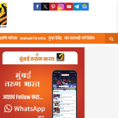
घ आणि परिवार
MahaMTB Infra
पुन्हा देवेंद्र
संघ शताब्दी वर्ष विशेष