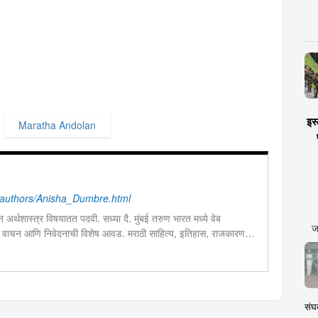
इस्
Maratha Andolan
authors/Anisha_Dumbre.html
ून अर्थशास्त्र विषयातत पदवी. सध्या दै. मुंबई तरुण भारत मध्ये वेब
ज
 वाचन आणि निवेदनाची विशेष आवड. मराठी साहित्य, इतिहास, राजकारण,
ालयीन काळात वक्तृत्व, कथाकथन, काव्यवाचन स्पर्धांमध्ये सहभाग आणि
संघक