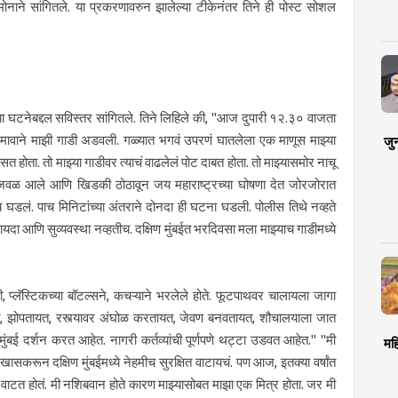
सुमोनाने सांगितले. या प्रकरणावरुन झालेल्या टीकेनंतर तिने ही पोस्ट सोशल
या घटनेबद्दल सविस्तर सांगितले. तिने लिहिले की, "आज दुपारी १२.३० वाजता
जमावाने माझी गाडी अडवली. गळ्यात भगवं उपरणं घातलेला एक माणूस माझ्या
जु
 होता. तो माझ्या गाडीवर त्याचं वाढलेलं पोट दाबत होता. तो माझ्यासमोर नाचू
चेजवळ आले आणि खिडकी ठोठावून जय महाराष्ट्रच्या घोषणा देत जोरजोरात
ेच घडलं. पाच मिनिटांच्या अंतराने दोनदा ही घटना घडली. पोलीस तिथे नव्हते
) कायदा आणि सुव्यवस्था नव्हतीच. दक्षिण मुंबईत भरदिवसा मला माझ्याच गाडीमध्ये
ंनी, प्लॅस्टिकच्या बॉटल्सने, कचऱ्याने भरलेले होते. फूटपाथवर चालायला जागा
यत, झोपतायत, रस्त्यावर अंघोळ करतायत, जेवण बनवतायत, शौचालयाला जात
ई दर्शन करत आहेत. नागरी कर्तव्यांची पूर्णपणे थट्टा उडवत आहेत." "मी
मह
खासकरून दक्षिण मुंबईमध्ये नेहमीच सुरक्षित वाटायचं. पण आज, इतक्या वर्षांत
षित वाटत होतं. मी नशिबवान होते कारण माझ्यासोबत माझा एक मित्र होता. जर मी