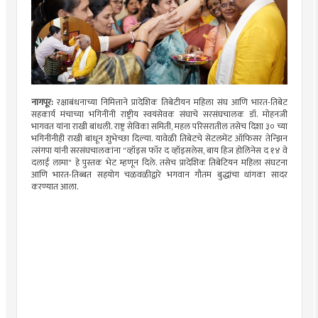
नागपूर:
रक्षाबंधनाच्या निमित्ताने प्रादेशिक तिबेटीयन महिला संघ आणि भारत-तिबेट
सहकार्य मंचाच्या भगिनींनी राष्ट्रीय स्वयंसेवक संघाचे सरसंघचालक डॉ. मोहनजी
भागवत यांना राखी बांधली. राष्ट्र सेविका समिती, महल परिसरातील तसेच दिशा ३० च्या
भगिनींनीही राखी बांधून शुभेच्छा दिल्या. यावेळी तिबेटचे सेटलमेंट ऑफिसर तेन्झिन
त्संगपा यांनी सरसंघचालकांना "व्हॉइस फॉर द व्हॉइसलेस, बाय हिज होलिनेस द १४ वे
दलाई लामा" हे पुस्तक भेट म्हणून दिले. तसेच प्रादेशिक तिबेटियन महिला संघटना
आणि भारत-तिब्बत सहयोग चळवळीद्वारे भगवान गौतम बुद्धांचा थांगका सादर
करण्यात आला.