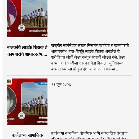
राष्ट्रीय स्वयंसेवक संघाचे निष्ठावंत कार्यवाह ते कामगारांचे
बालकांचे लाडके शिक्षक ते
आधारस्तंभ; बाल-शिशूंचे लाडके शिक्षक असलेले कै.
कामगारांचे आधारस्तंभ....
श्रीनिवास जोशी जेव्हा मजदूर संघाशी जोडले गेले, तेव्हा
कामगार चळवळीला एक नवा नेता मिळाला. युनियनच्या
कामात स्वत:ला झोकून देणाऱ्या या जननायकाचा ..
१३ जून २०२६
कर्जतच्या सामाजिक, शैक्षणिक आणि सांस्कृतिक क्षेत्राचा
कर्जतच्या सामाजिक
इतिहास ज्या थोर व्यक्तिमत्त्वाच्या उल्लेखाशिवाय पूर्ण होऊ