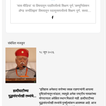
'मास मीडिया' या विषयातून पदवीपर्यंतचे शिक्षण पूर्ण.'कम्युनिकेशन
ॲण्ड जर्नालिझम' विषयातून पदव्युत्तरपर्यंतचे शिक्षण पूर्ण. सध्या
दै.'मुंबई तरुण भारत'मध्ये वेब उपसंपादक म्हणून कार्यरत. लिखाण,
संगीत, वाचन, फोटोग्राफी, इ.ची आवड.लिवोग्राफी भाषाशैलीत विशेष
प्रावीण्य.बालपणापासून रा.स्व.संघाचा स्वयंसेवक
संबंधित मजकूर
१८ जून २०२६
"इतिहास अनेकदा सत्तेच्या जवळ राहणाऱ्यांनी आपल्या
हल्दीघाटीच्या
दृष्टिकोनातून मांडला, त्यामुळे अनेक राष्ट्रीय नायकांच्या
युद्धासंदर्भातही तथ्यांचे
योगदानाला अपेक्षित स्थान मिळाले नाही. हल्दीघाटीच्या
पुनर्मूल्यांकन आवश्यक! :
युद्धासंदर्भातही तथ्यांचे पुनर्मूल्यांकन आवश्यक आहे. आज