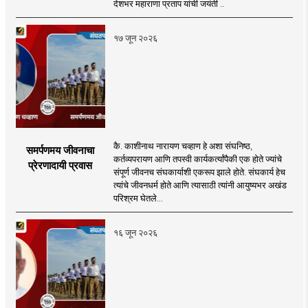
सरसंघचालक डॉ.
देशभर महाराणा प्रताप यांची जयंती ..
मोहनजी भागवत
१७ जून २०२६
कै. काशीनाथ नारायण चव्हाण हे अशा संघनिष्ठ,
समर्पणमय जीवनाचा
कर्तव्यपरायण आणि तपस्वी कार्यकर्त्यांपैकी एक होते ज्यांचे
प्रेरणादायी प्रवास
संपूर्ण जीवनच संघकार्याशी एकरूप झाले होते. संघकार्य हेच
त्यांचे जीवनधर्म होते आणि त्यासाठी त्यांनी आयुष्यभर अखंड
परिश्रम घेतले...
१६ जून २०२६