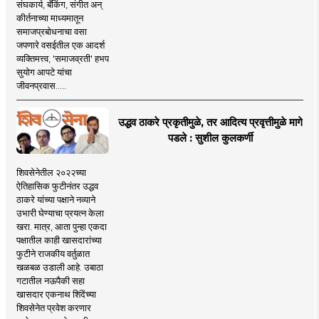
संघकार्य, बँकिंग, संगीत अन्
कीर्तनाच्या माध्यमातून
समाजप्रबोधनाचा वसा
जपणारे वसईतील एक आदर्श
व्यक्तिमत्त्व, 'समाजव्रती' हभप
सुयोग आपटे यांचा
जीवनप्रवास.....
उद्धव ठाकरे प्रकृतीमुळे, तर आदित्य प्रवृत्तीमुळे मागे
पडले : सुशील कुलकर्णी
शिवसेनेतील २०२२च्या
ऐतिहासिक फुटीनंतर उद्धव
ठाकरे यांच्या पक्षाने नव्याने
उभारी घेण्याचा प्रयत्न केला
खरा. मात्र, आता पुन्हा एकदा
पक्षातील काही खासदारांच्या
फुटीने राजकीय वर्तुळात
खळबळ उडाली आहे. उबाठा
गटातील नऊपैकी सहा
खासदार एकनाथ शिंदेंच्या
शिवसेनेत प्रवेश करणार