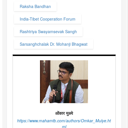
Raksha Bandhan
India-Tibet Cooperation Forum
Rashtriya Swayamsevak Sangh
Sarsanghchalak Dr. Mohanji Bhagwat
ओंकार मुळ्ये
https://www.mahamtb.com/authors/Omkar_Mulye.ht
ml