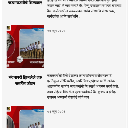
जडणघडणीचे शिल्पकार
शकत नाही, ते नाव म्हणजे कै. विष्णू दत्तात्रय उपाख्य बाबाराव
वैद्य. कर्जतमधील जवळजवळ सर्वच संस्थांचे संस्थापक,
मार्गदर्शक आणि सर्वार्थाने ..
१० जून २०२६
संघकार्याची बीजे देशाच्या कानाकोपऱ्यात रोवण्यासाठी
चंदनापरी झिजलेले एक
प्रतिकूल परिस्थितीत, अपरिचित प्रदेशात आणि अनेक
समर्पित जीवन
अडचणींना सामोरे जात ज्यांनी निःस्वार्थ भावनेने कार्य केले,
अशा पहिल्या पिढीतील प्रचारकांमध्ये कै. कृष्णराव हरिहर
उपाख्य अण्णाजी देशपांडे यांचे नाव ..
०९ जून २०२६