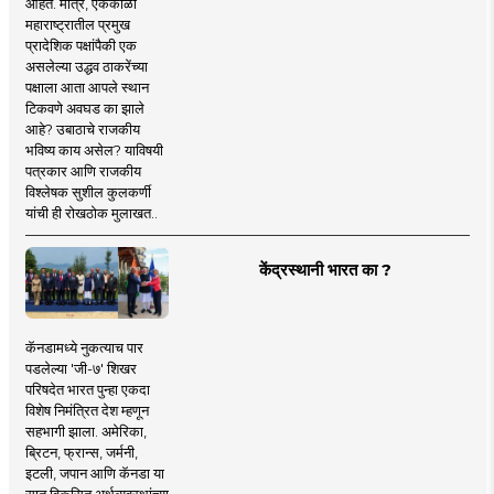
आहेत. मात्र, एकेकाळी
महाराष्ट्रातील प्रमुख
प्रादेशिक पक्षांपैकी एक
असलेल्या उद्धव ठाकरेंच्या
पक्षाला आता आपले स्थान
टिकवणे अवघड का झाले
आहे? उबाठाचे राजकीय
भविष्य काय असेल? याविषयी
पत्रकार आणि राजकीय
विश्लेषक सुशील कुलकर्णी
यांची ही रोखठोक मुलाखत..
केंद्रस्थानी भारत का ?
कॅनडामध्ये नुकत्याच पार
पडलेल्या 'जी-७' शिखर
परिषदेत भारत पुन्हा एकदा
विशेष निमंत्रित देश म्हणून
सहभागी झाला. अमेरिका,
ब्रिटन, फ्रान्स, जर्मनी,
इटली, जपान आणि कॅनडा या
सात विकसित अर्थव्यवस्थांच्या