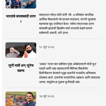
पंतप्रधान नरेंद्र मोदी यांनी 'जी- ७ परिषदेत जागतिक
भारताचे वास्तववादी उत्तर
आर्थिक विकासाचे नवे प्रारूप मांडताना, सागरी सुरक्षेचा
!
महत्त्वाचा मुद्दा उपस्थित केला. तसेच राष्ट्राध्यक्ष ट्रम्प
यांच्याशी झालेली द्विपक्षीय चर्चा भारताचे वाढते सामर्थ
दर्शवणारी असली, तरी ट्रम्प ..
१८ जून २०२६
‘उबाठा’ गटात चार वर्षांनंतर पुन्हा अपेक्षेप्रमााणे मोठी फूट
जुनी माती अन् जुनेच
पडली आणि सहा खासदारांनी शिंदेंच्या शिवसेनेत
वळण!
विलीनीकरण केल्याने उद्धव ठाकरेंचे राजकीय अस्तित्वच
धोक्यात आले. ठाकरेंचा पराकोटीचा अहंकार आणि संवादाचा
अभाव, यामुळेच हा दुसर्‍या फुटीचाही अंक ..
१७ जून २०२६