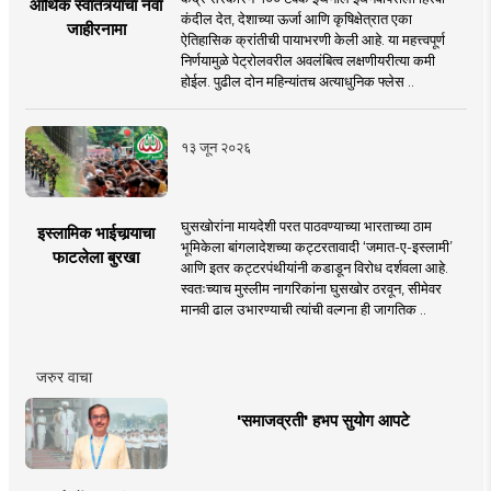
आर्थिक स्वातंत्र्याचा नवा
कंदील देत, देशाच्या ऊर्जा आणि कृषिक्षेत्रात एका
जाहीरनामा
ऐतिहासिक क्रांतीची पायाभरणी केली आहे. या महत्त्वपूर्ण
निर्णयामुळे पेट्रोलवरील अवलंबित्व लक्षणीयरीत्या कमी
होईल. पुढील दोन महिन्यांतच अत्याधुनिक फ्लेस ..
१३ जून २०२६
घुसखोरांना मायदेशी परत पाठवण्याच्या भारताच्या ठाम
इस्लामिक भाईचार्‍याचा
भूमिकेला बांगलादेशच्या कट्टरतावादी ‘जमात-ए-इस्लामी’
फाटलेला बुरखा
आणि इतर कट्टरपंथीयांनी कडाडून विरोध दर्शवला आहे.
स्वतःच्याच मुस्लीम नागरिकांना घुसखोर ठरवून, सीमेवर
मानवी ढाल उभारण्याची त्यांची वल्गना ही जागतिक ..
जरुर वाचा
'समाजव्रती' हभप सुयोग आपटे