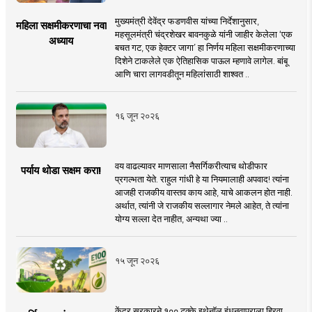
मुख्यमंत्री देवेंद्र फडणवीस यांच्या निर्देशानुसार,
महिला सक्षमीकरणाचा नवा
महसूलमंत्री चंद्रशेखर बावनकुळे यांनी जाहीर केलेला ‘एक
अध्याय
बचत गट, एक हेक्टर जागा’ हा निर्णय महिला सक्षमीकरणाच्या
दिशेने टाकलेले एक ऐतिहासिक पाऊल म्हणावे लागेल. बांबू
आणि चारा लागवडीतून महिलांसाठी शाश्वत ..
१६ जून २०२६
वय वाढल्यावर माणसाला नैसर्गिकरीत्याच थोडीफार
पर्याय थोडा सक्षम करा!
प्रगल्भता येते. राहुल गांधी हे या नियमालाही अपवाद! त्यांना
आजही राजकीय वास्तव काय आहे, याचे आकलन होत नाही.
अर्थात, त्यांनी जे राजकीय सल्लागार नेमले आहेत, ते त्यांना
योग्य सल्ला देत नाहीत, अन्यथा ज्या ..
१५ जून २०२६
केंद्र सरकारने १०० टक्के इथेनॉल इंधनवापराला हिरवा