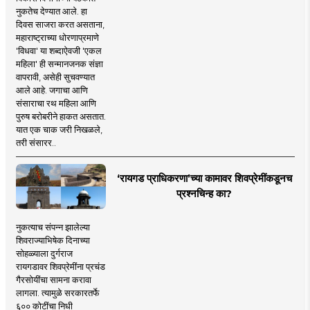
नुकतेच देण्यात आले. हा
दिवस साजरा करत असताना,
महाराष्ट्राच्या धोरणाप्रमाणे
'विधवा' या शब्दाऐवजी 'एकल
महिला' ही सन्मानजनक संज्ञा
वापरावी, असेही सुचवण्यात
आले आहे. जगाचा आणि
संसाराचा रथ महिला आणि
पुरुष बरोबरीने हाकत असतात.
यात एक चाक जरी निखळले,
तरी संसारर..
‘रायगड प्राधिकरणा’च्या कामावर शिवप्रेमींकडूनच
प्रश्नचिन्ह का?
नुकत्याच संपन्न झालेल्या
शिवराज्याभिषेक दिनाच्या
सोहळ्याला दुर्गराज
रायगडावर शिवप्रेमींना प्रचंड
गैरसोयींचा सामना करावा
लागला. त्यामुळे सरकारतर्फे
६०० कोटींचा निधी