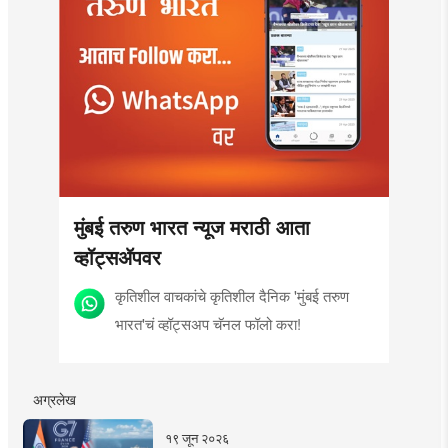
मुंबई तरुण भारत न्यूज मराठी आता
व्हॉट्सॲपवर
कृतिशील वाचकांचे कृतिशील दैनिक 'मुंबई तरुण
भारत'चं व्हॉट्सअप चॅनल फॉलो करा!
अग्रलेख
१९ जून २०२६