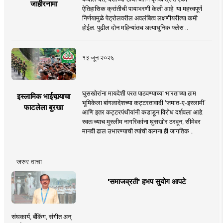
जाहीरनामा
ऐतिहासिक क्रांतीची पायाभरणी केली आहे. या महत्त्वपूर्ण
निर्णयामुळे पेट्रोलवरील अवलंबित्व लक्षणीयरीत्या कमी
होईल. पुढील दोन महिन्यांतच अत्याधुनिक फ्लेस ..
१३ जून २०२६
घुसखोरांना मायदेशी परत पाठवण्याच्या भारताच्या ठाम
इस्लामिक भाईचार्‍याचा
भूमिकेला बांगलादेशच्या कट्टरतावादी ‘जमात-ए-इस्लामी’
फाटलेला बुरखा
आणि इतर कट्टरपंथीयांनी कडाडून विरोध दर्शवला आहे.
स्वतःच्याच मुस्लीम नागरिकांना घुसखोर ठरवून, सीमेवर
मानवी ढाल उभारण्याची त्यांची वल्गना ही जागतिक ..
जरुर वाचा
'समाजव्रती' हभप सुयोग आपटे
संघकार्य, बँकिंग, संगीत अन्