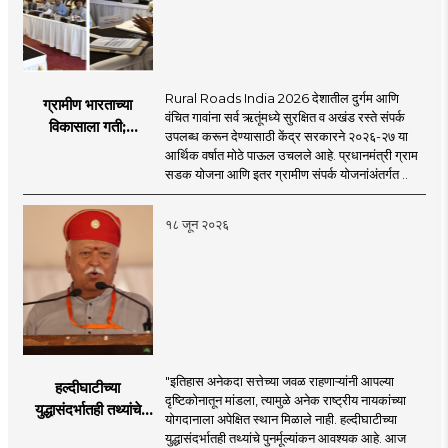
Rural Roads India 2026 देशातील दुर्गम आणि
ग्रामीण भारताच्या
वंचित गावांना सर्व ऋतूंमध्ये सुरक्षित व अखंड रस्ते संपर्क
विकासाला गती;
उपलब्ध करून देण्यासाठी केंद्र सरकारने २०२६-२७ या
२०२६-२७ मध्ये २६
आर्थिक वर्षात मोठे पाऊल उचलले आहे. प्रधानमंत्री ग्राम
हजार किमी नव्या रस्त्यांचे
सडक योजना आणि इतर ग्रामीण संपर्क योजनांअंतर्गत ..
लक्ष्य!
१८ जून २०२६
"इतिहास अनेकदा सत्तेच्या जवळ राहणाऱ्यांनी आपल्या
हल्दीघाटीच्या
दृष्टिकोनातून मांडला, त्यामुळे अनेक राष्ट्रीय नायकांच्या
युद्धासंदर्भातही तथ्यांचे
योगदानाला अपेक्षित स्थान मिळाले नाही. हल्दीघाटीच्या
पुनर्मूल्यांकन आवश्यक! :
युद्धासंदर्भातही तथ्यांचे पुनर्मूल्यांकन आवश्यक आहे. आज