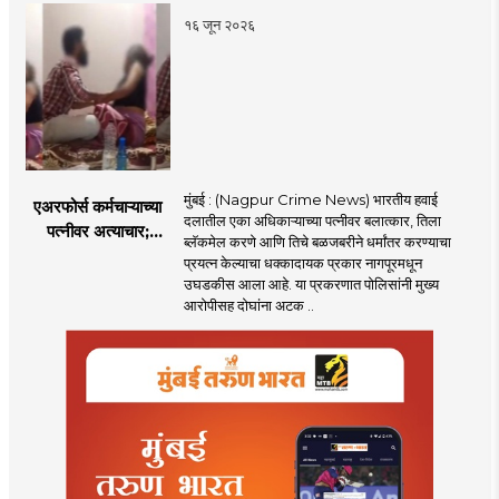
पणतू सात्यकी सावरकर
१६ जून २०२६
यांनी न्यायालयात सादर
केला दावा
मुंबई : (Nagpur Crime News) भारतीय हवाई
एअरफोर्स कर्मचाऱ्याच्या
दलातील एका अधिकाऱ्याच्या पत्नीवर बलात्कार, तिला
पत्नीवर अत्याचार;
ब्लॅकमेल करणे आणि तिचे बळजबरीने धर्मांतर करण्याचा
नागपुरातील प्रकरणाने
प्रयत्न केल्याचा धक्कादायक प्रकार नागपूरमधून
उडवली खळबळ!
उघडकीस आला आहे. या प्रकरणात पोलिसांनी मुख्य
आरोपीसह दोघांना अटक ..