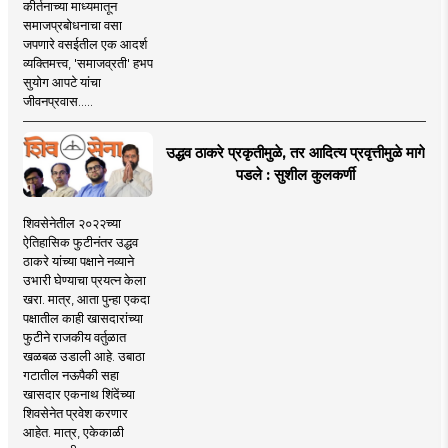
कीर्तनाच्या माध्यमातून
समाजप्रबोधनाचा वसा
जपणारे वसईतील एक आदर्श
व्यक्तिमत्त्व, 'समाजव्रती' हभप
सुयोग आपटे यांचा
जीवनप्रवास.....
उद्धव ठाकरे प्रकृतीमुळे, तर आदित्य प्रवृत्तीमुळे मागे
पडले : सुशील कुलकर्णी
शिवसेनेतील २०२२च्या
ऐतिहासिक फुटीनंतर उद्धव
ठाकरे यांच्या पक्षाने नव्याने
उभारी घेण्याचा प्रयत्न केला
खरा. मात्र, आता पुन्हा एकदा
पक्षातील काही खासदारांच्या
फुटीने राजकीय वर्तुळात
खळबळ उडाली आहे. उबाठा
गटातील नऊपैकी सहा
खासदार एकनाथ शिंदेंच्या
शिवसेनेत प्रवेश करणार
आहेत. मात्र, एकेकाळी