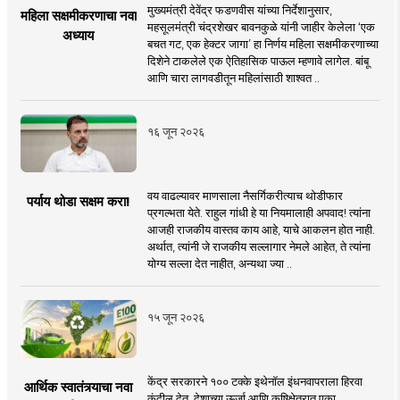
मुख्यमंत्री देवेंद्र फडणवीस यांच्या निर्देशानुसार,
महिला सक्षमीकरणाचा नवा
महसूलमंत्री चंद्रशेखर बावनकुळे यांनी जाहीर केलेला ‘एक
अध्याय
बचत गट, एक हेक्टर जागा’ हा निर्णय महिला सक्षमीकरणाच्या
दिशेने टाकलेले एक ऐतिहासिक पाऊल म्हणावे लागेल. बांबू
आणि चारा लागवडीतून महिलांसाठी शाश्वत ..
१६ जून २०२६
वय वाढल्यावर माणसाला नैसर्गिकरीत्याच थोडीफार
पर्याय थोडा सक्षम करा!
प्रगल्भता येते. राहुल गांधी हे या नियमालाही अपवाद! त्यांना
आजही राजकीय वास्तव काय आहे, याचे आकलन होत नाही.
अर्थात, त्यांनी जे राजकीय सल्लागार नेमले आहेत, ते त्यांना
योग्य सल्ला देत नाहीत, अन्यथा ज्या ..
१५ जून २०२६
केंद्र सरकारने १०० टक्के इथेनॉल इंधनवापराला हिरवा
आर्थिक स्वातंत्र्याचा नवा
कंदील देत, देशाच्या ऊर्जा आणि कृषिक्षेत्रात एका