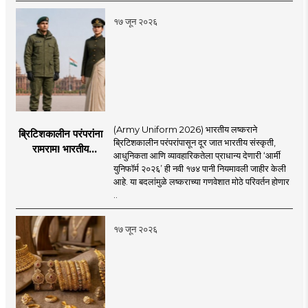
चिंता.
१७ जून २०२६
(Army Uniform 2026) भारतीय लष्कराने
ब्रिटिशकालीन परंपरांना
ब्रिटिशकालीन परंपरांपासून दूर जात भारतीय संस्कृती,
रामराम! भारतीय
आधुनिकता आणि व्यावहारिकतेला प्राधान्य देणारी ‘आर्मी
लष्कराची नवी ‘आर्मी
युनिफॉर्म २०२६’ ही नवी १७४ पानी नियमावली जाहीर केली
युनिफॉर्म २०२६’
आहे. या बदलांमुळे लष्कराच्या गणवेशात मोठे परिवर्तन होणार
नियमावली लागू
..
१७ जून २०२६