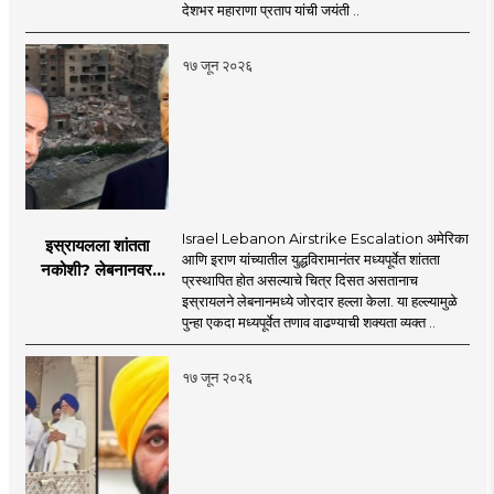
सरसंघचालक डॉ.
देशभर महाराणा प्रताप यांची जयंती ..
मोहनजी भागवत
१७ जून २०२६
Israel Lebanon Airstrike Escalation अमेरिका
इस्रायलला शांतता
आणि इराण यांच्यातील युद्धविरामानंतर मध्यपूर्वेत शांतता
नकोशी? लेबनानवर
प्रस्थापित होत असल्याचे चित्र दिसत असतानाच
इस्रायलचा जोरदार
इस्रायलने लेबनानमध्ये जोरदार हल्ला केला. या हल्ल्यामुळे
हल्ला; चार जणांचा मृत्यू,
पुन्हा एकदा मध्यपूर्वेत तणाव वाढण्याची शक्यता व्यक्त ..
इराण-अमेरिकेत आरोप-
प्रत्यारोप
१७ जून २०२६