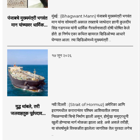
मुंबई : (Bhagwant Mann) पंजाबचे मुख्यमंत्री भगवंत
पंजाबचे मुख्यमंत्री भगवंत
मान यांना सोमवारी अकाल तख्ताचे जत्थेदार ज्ञानी कुलदीप
मान यांच्यावर धार्मिक
सिंह गडगज्ज यांनी धार्मिक गैरवर्तनासाठी दोषी घोषित केले
गैरवर्तनाचा ठपका!;अकाल
होते. हा निर्णय एका कथित व्हायरल व्हिडिओच्या आधारे
तख्ताच्या निर्णयाने मोठी
घेण्यात आला. त्या व्हिडिओमध्ये मुख्यमंत्री ..
खळबळ
१७ जून २०२६
नवी दिल्ली : (Strait of Hormuz) अमेरिका आणि
युद्ध थांबले, तरी
इराणमधील करारानंतर पश्चिम आशियातील तणाव
जलवाहतुक पूर्वपदावर
निवळण्याची चिन्हे निर्माण झाली असून, होर्मुत्झ समुद्रधुनी
येण्यास होणार विलंब;
खुली होण्याचा मार्ग मोकळा झाला आहे. असे असले तरीही,
अडकलेल्या जहाजांना
या संघर्षामुळे विस्कळीत झालेला जागतिक तेल पुरवठा लगेच
कराराच्या शाश्वततेची
..