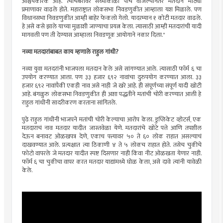
आश्चर्यकारक आहे. त्याचबरोवर संध्याकाळी पाच वाजल्यानंतर मतदान मोठ्या
प्रमाणावर वाढले होते. महाराष्ट्रात लोकसभा निवडणुकीत आम्हाला यश मिळाले. पण
विधानसभा निवडणुकीत आम्ही बाहेर फेकलो गेलो. यादरम्यान १ कोटी मतदार वाढले.
हे असे कसे झाले याच्या मुळाशी जाण्याचा प्रयत्न केला. त्यासाठी आम्ही मतदारांची यादी
मागवली पण ती देण्यास आम्हाला निवडणूक आयोगाने नकार दिला."
नव्या मतदारांबाबत काय म्हणाले राहुल गांधी?
नव्या युवा मतदरांनी भाजपला मतदान केले असे सांगण्यात आले. त्यासाठी फॉर्म ६ चा
उपयोग करण्यात आला. पण ३३ हजार ६९२ नावांचा दुरुपयोग करण्यात आला. ३३
हजार ६९२ नावांपैकी एकही नाव असे नाही जे खरे आहे. ही संपूर्णच्या संपूर्ण यादी खोटी
आहे. बंगळुरु लोकसभा निवडणुकीत ही अशा पद्धतीने मतांची चोरी करण्यात आली हे
राहुल गांधीनी सादरीकरण करताना सांगितले.
पुढे राहुल गांधीनी भाजपने मतांची चोरी केल्याचा आरोप केला. डुप्लिकेट व्होटर्स, एक
मतदाराचं नाव मतदार यादीत जास्तवेळा येणे. मतदारांचे खोटे पत्ते आणि तपशील
देऊन बनावट ओळखपत्र देणे, एकाच पत्त्यावर ५० ते ६० लोक राहात असल्याचं
दाखवण्यात आले. प्रत्यक्षात त्या ठिकाणी ४ ते ५ लोकच राहात होते. तसेच चुकीचे
फोटो वापरले जे मतदार यादीत स्पष्ट दिसणार नाही किंवा नीट ओळखता येणार नाही.
फॉर्म ६ चा चुकीचा वापर करत मतदार याद्यांमध्ये घोळ केला, असे दावे त्यांनी यावेळी
केले.