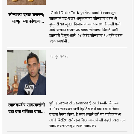
(Gold Rate Today) गेल्या काही दिवसांपासून
सोन्याच्या दरात घसरण;
सातत्याने चढ-उतार अनुभवणाऱ्या सोन्याच्या दरांमध्ये
जाणून घ्या कोणत्या
बुधवारी १७ जूनला दिलासादायक घसरण नोंदवली गेली
शहरात काय दर?
आहे. सराफा बाजार उघडताच सोन्याच्या किमती कमी
झाल्याचे दिसून आले. २४ कॅरेट सोन्याच्या १० ग्रॅम दरात
२७० रुपयांची ..
१६ जून २०२६
पुणे : (Satyaki Savarkar) स्वातंत्र्यवीर विनायक
स्वातंत्र्यवीर सावरकरांनी
दामोदर सावरकर यांनी ब्रिटिशांकडे दहा दया याचिका
दहा दया याचिका दाखल
दाखल केल्या होत्या, हे सत्य असले तरी त्या याचिकांमध्ये
केल्या, मात्र
त्यांनी ब्रिटिश सत्तेबद्दल निष्ठा व्यक्त केली नव्हती, असा दावा
ब्रिटिशांप्रति कधीही
सावरकरांचे पणतू सात्यकी सावरकर ..
निष्ठा व्यक्त केली नाही’!