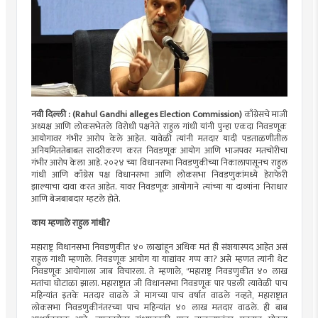
नवी दिल्ली : (Rahul Gandhi alleges Election Commission)
काँग्रेसचे माजी
अध्यक्ष आणि लोकसभेतले विरोधी पक्षनेते राहुल गांधी यांनी पुन्हा एकदा निवडणूक
आयोगावर गंभीर आरोप केले आहेत. यावेळी त्यांनी मतदार यादी पडताळणीतील
अनियमिततेबाबत सादरीकरण करत निवडणूक आयोग आणि भाजपवर मतचोरीचा
गंभीर आरोप केला आहे. २०२४ च्या विधानसभा निवडणुकीच्या निकालापासूनच राहुल
गांधी आणि काँग्रेस पक्ष विधानसभा आणि लोकसभा निवडणुकांमध्ये हेराफेरी
झाल्याचा दावा करत आहेत. यावर निवडणूक आयोगाने त्यांच्या या दाव्यांना निराधार
आणि बेजबाबदार म्हटले होते.
काय म्हणाले राहुल गांधी?
महाराष्ट्र विधानसभा निवडणुकीत ४० लाखांहून अधिक मतं ही संशयास्पद आहेत असं
राहुल गांधी म्हणाले. निवडणूक आयोग या याद्यांवर गप्प का? असे म्हणत त्यांनी थेट
निवडणूक आयोगाला जाब विचारला. ते म्हणाले, "महाराष्ट्र निवडणुकीत ४० लाख
मतांचा घोटाळा झाला. महाराष्ट्रात जी विधानसभा निवडणूक पार पडली त्यावेळी पाच
महिन्यांत इतके मतदार वाढले जे मागच्या पाच वर्षात वाढले नव्हते, महाराष्ट्रात
लोकसभा निवडणुकीनंतरच्या पाच महिन्यांत ४० लाख मतदार वाढले. ही बाब