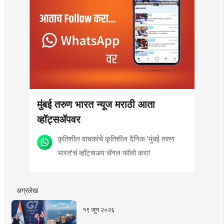
मुंबई तरुण भारत न्यूज मराठी आता
व्हॉट्सॲपवर
कृतिशील वाचकांचे कृतिशील दैनिक 'मुंबई तरुण
भारत'चं व्हॉट्सअप चॅनल फॉलो करा!
अग्रलेख
१९ जून २०२६