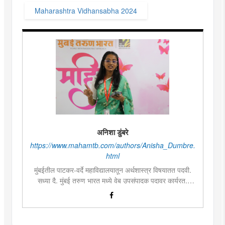
Maharashtra Vidhansabha 2024
अनिशा डुंबरे
https://www.mahamtb.com/authors/Anisha_Dumbre.
html
मुंबईतील पाटकर-वर्दे महाविद्यालयातून अर्थशास्त्र विषयातत पदवी.
सध्या दै. मुंबई तरुण भारत मध्ये वेब उपसंपादक पदावर कार्यरत.
लिखाण, वाचन आणि निवेदनाची विशेष आवड. मराठी साहित्य,
इतिहास, राजकारण, आणि मनोरंजन विषयांत रस. महाविद्यालयीन
काळात वक्तृत्व, कथाकथन, काव्यवाचन स्पर्धांमध्ये सहभाग आणि
पारितोषिके.\