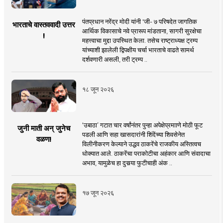
पंतप्रधान नरेंद्र मोदी यांनी 'जी- ७ परिषदेत जागतिक
भारताचे वास्तववादी उत्तर
आर्थिक विकासाचे नवे प्रारूप मांडताना, सागरी सुरक्षेचा
!
महत्त्वाचा मुद्दा उपस्थित केला. तसेच राष्ट्राध्यक्ष ट्रम्प
यांच्याशी झालेली द्विपक्षीय चर्चा भारताचे वाढते सामर्थ
दर्शवणारी असली, तरी ट्रम्प ..
१८ जून २०२६
‘उबाठा’ गटात चार वर्षांनंतर पुन्हा अपेक्षेप्रमााणे मोठी फूट
जुनी माती अन् जुनेच
पडली आणि सहा खासदारांनी शिंदेंच्या शिवसेनेत
वळण!
विलीनीकरण केल्याने उद्धव ठाकरेंचे राजकीय अस्तित्वच
धोक्यात आले. ठाकरेंचा पराकोटीचा अहंकार आणि संवादाचा
अभाव, यामुळेच हा दुसर्‍या फुटीचाही अंक ..
१७ जून २०२६