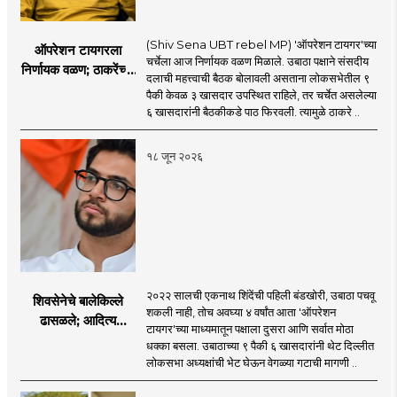
(Shiv Sena UBT rebel MP) 'ऑपरेशन टायगर'च्या
ऑपरेशन टायगरला
चर्चेला आज निर्णायक वळण मिळाले. उबाठा पक्षाने संसदीय
निर्णायक वळण; ठाकरेंच्या
दलाची महत्त्वाची बैठक बोलावली असताना लोकसभेतील ९
बैठकीला ६ खासदार
पैकी केवळ ३ खासदार उपस्थित राहिले, तर चर्चेत असलेल्या
गैरहजर, थेट शिंदे सेनेत
६ खासदारांनी बैठकीकडे पाठ फिरवली. त्यामुळे ठाकरे ..
विलीन होण्याचा प्रस्ताव?
१८ जून २०२६
२०२२ सालची एकनाथ शिंदेंची पहिली बंडखोरी, उबाठा पचवू
शिवसेनेचे बालेकिल्ले
शकली नाही, तोच अवघ्या ४ वर्षांत आता 'ऑपरेशन
ढासळले; आदित्य
टायगर'च्या माध्यमातून पक्षाला दुसरा आणि सर्वात मोठा
ठाकरेंच्या नेतृत्वावरच
धक्का बसला. उबाठाच्या ९ पैकी ६ खासदारांनी थेट दिल्लीत
प्रश्नचिन्ह? ठाकरे ब्रँड
लोकसभा अध्यक्षांची भेट घेऊन वेगळ्या गटाची मागणी ..
नेमका कुठे चुकला?