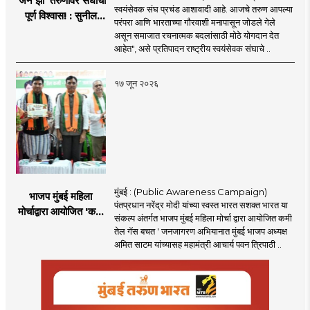
'जेन झी' तरुणांवर संघाचा
स्वयंसेवक संघ प्रचंड आशावादी आहे. आजचे तरुण आपल्या
पूर्ण विश्वास! : सुनील
परंपरा आणि भारताच्या गौरवाशी मनापासून जोडले गेले
आंबेकर
असून समाजात रचनात्मक बदलांसाठी मोठे योगदान देत
आहेत", असे प्रतिपादन राष्ट्रीय स्वयंसेवक संघाचे ..
१७ जून २०२६
मुंबई : (Public Awareness Campaign)
भाजप मुंबई महिला
पंतप्रधान नरेंद्र मोदी यांच्या स्वस्त भारत सशक्त भारत या
मोर्चाद्वारा आयोजित 'कमी
संकल्प अंतर्गत भाजप मुंबई महिला मोर्चा द्वारा आयोजित कमी
तेल गॅस बचत ' उपक्रम
तेल गॅस बचत ' जनजागरण अभियानात मुंबई भाजप अध्यक्ष
अमित साटम यांच्यासह महामंत्री आचार्य पवन त्रिपाठी ..