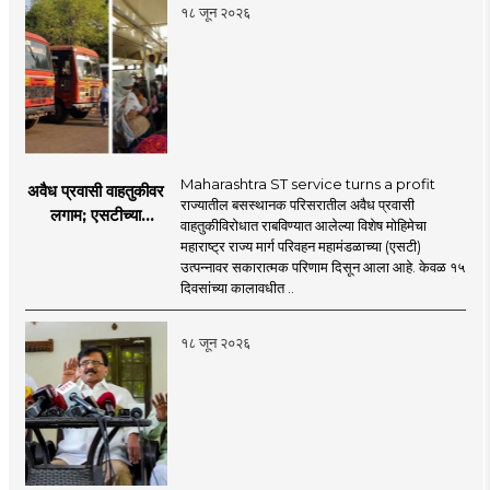
१८ जून २०२६
Maharashtra ST service turns a profit
अवैध प्रवासी वाहतुकीवर
राज्यातील बसस्थानक परिसरातील अवैध प्रवासी
लगाम; एसटीच्या
वाहतुकीविरोधात राबविण्यात आलेल्या विशेष मोहिमेचा
उत्पन्नात १५ दिवसांत
महाराष्ट्र राज्य मार्ग परिवहन महामंडळाच्या (एसटी)
४३.८३ कोटींची वाढ!
उत्पन्नावर सकारात्मक परिणाम दिसून आला आहे. केवळ १५
दिवसांच्या कालावधीत ..
१८ जून २०२६