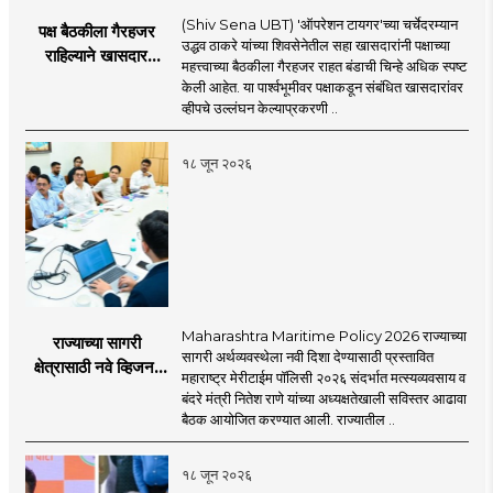
(Shiv Sena UBT) 'ऑपरेशन टायगर'च्या चर्चेदरम्यान
पक्ष बैठकीला गैरहजर
उद्धव ठाकरे यांच्या शिवसेनेतील सहा खासदारांनी पक्षाच्या
राहिल्याने खासदार
महत्त्वाच्या बैठकीला गैरहजर राहत बंडाची चिन्हे अधिक स्पष्ट
अपात्र ठरू शकतात का?
केली आहेत. या पार्श्वभूमीवर पक्षाकडून संबंधित खासदारांवर
व्हीप आणि कायदा नेमकं
व्हीपचे उल्लंघन केल्याप्रकरणी ..
काय सांगतो?
१८ जून २०२६
Maharashtra Maritime Policy 2026 राज्याच्या
राज्याच्या सागरी
सागरी अर्थव्यवस्थेला नवी दिशा देण्यासाठी प्रस्तावित
क्षेत्रासाठी नवे व्हिजन;
महाराष्ट्र मेरीटाईम पॉलिसी २०२६ संदर्भात मत्स्यव्यवसाय व
'महाराष्ट्र मेरीटाईम
बंदरे मंत्री नितेश राणे यांच्या अध्यक्षतेखाली सविस्तर आढावा
पॉलिसी २०२६'चा
बैठक आयोजित करण्यात आली. राज्यातील ..
प्रस्ताव
१८ जून २०२६