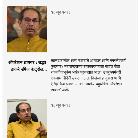
१८ जून २०२६
खासदारांनंतर आता उबाठाचे आमदार आणि नगरसेवकही
ऑपरेशन टायगर : उद्धव
फुटणार? महाराष्ट्राच्या राजकारणातला सर्वात मोठा
ठाकरे डॅमेज कंट्रोल
राजकीय भूकंप अखेर प्रत्यक्षात आला! उपमुख्यमंत्री
करण्यात सपशेल अपयशी!
एकनाथ शिंदेंनी उबाठा गटाला दिलेला हा दुसरा आणि
सहा खासदारांनंतर
ऐतिहासिक धक्का मानला जातोय. बहुचर्चित ‘ऑपरेशन
आमदारांसह नगरसेवकही
टायगर’ अखेर ..
शिंदेंकडे जाण्याच्या चर्चा
सुरू
१८ जून २०२६