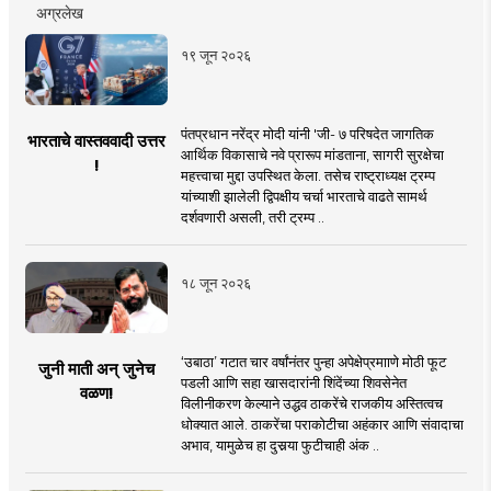
अग्रलेख
१९ जून २०२६
पंतप्रधान नरेंद्र मोदी यांनी 'जी- ७ परिषदेत जागतिक
भारताचे वास्तववादी उत्तर
आर्थिक विकासाचे नवे प्रारूप मांडताना, सागरी सुरक्षेचा
!
महत्त्वाचा मुद्दा उपस्थित केला. तसेच राष्ट्राध्यक्ष ट्रम्प
यांच्याशी झालेली द्विपक्षीय चर्चा भारताचे वाढते सामर्थ
दर्शवणारी असली, तरी ट्रम्प ..
१८ जून २०२६
‘उबाठा’ गटात चार वर्षांनंतर पुन्हा अपेक्षेप्रमााणे मोठी फूट
जुनी माती अन् जुनेच
पडली आणि सहा खासदारांनी शिंदेंच्या शिवसेनेत
वळण!
विलीनीकरण केल्याने उद्धव ठाकरेंचे राजकीय अस्तित्वच
धोक्यात आले. ठाकरेंचा पराकोटीचा अहंकार आणि संवादाचा
अभाव, यामुळेच हा दुसर्‍या फुटीचाही अंक ..