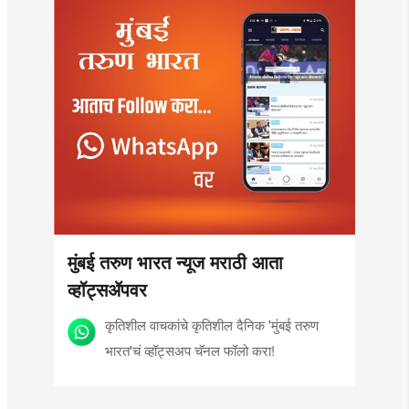
मुंबई तरुण भारत न्यूज मराठी आता
व्हॉट्सॲपवर
कृतिशील वाचकांचे कृतिशील दैनिक 'मुंबई तरुण
भारत'चं व्हॉट्सअप चॅनल फॉलो करा!