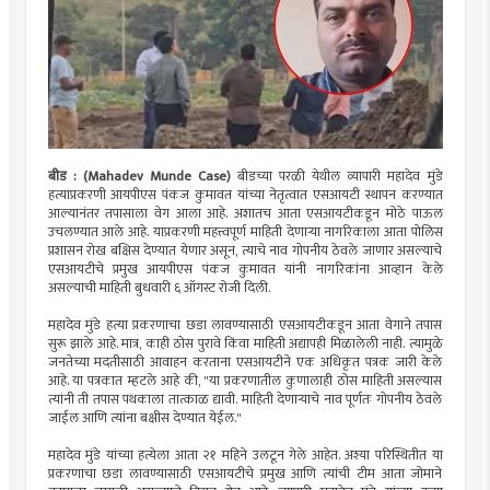
बीड :
(Mahadev Munde Case)
बीडच्या परळी येथील व्यापारी महादेव मुंडे
हत्याप्रकरणी आयपीएस पंकज कुमावत यांच्या नेतृत्वात एसआयटी स्थापन करण्यात
आल्यानंतर तपासाला वेग आला आहे. अशातच आता एसआयटीकडून मोठे पाऊल
उचलण्यात आले आहे. याप्रकरणी महत्त्वपूर्ण माहिती देणाऱ्या नागरिकाला आता पोलिस
प्रशासन रोख बक्षिस देण्यात येणार असून, त्याचे नाव गोपनीय ठेवले जाणार असल्याचे
एसआयटीचे प्रमुख आयपीएस पंकज कुमावत यांनी नागरिकांना आव्हान केले
असल्याची माहिती बुधवारी ६ ऑगस्ट रोजी दिली.
महादेव मुंडे हत्या प्रकरणाचा छडा लावण्यासाठी एसआयटीकडून आता वेगाने तपास
सुरू झाले आहे. मात्र, काही ठोस पुरावे किंवा माहिती अद्यापही मिळालेली नाही. त्यामुळे
जनतेच्या मदतीसाठी आवाहन करताना एसआयटीने एक अधिकृत पत्रक जारी केले
आहे. या पत्रकात म्हटले आहे की, "या प्रकरणातील कुणालाही ठोस माहिती असल्यास
त्यांनी ती तपास पथकाला तात्काळ द्यावी. माहिती देणाऱ्याचे नाव पूर्णतः गोपनीय ठेवले
जाईल आणि त्यांना बक्षीस देण्यात येईल."
महादेव मुंडे यांच्या हत्येला आता २१ महिने उलटून गेले आहेत. अश्या परिस्थितीत या
प्रकरणाचा छडा लावण्यासाठी एसआयटीचे प्रमुख आणि त्यांची टीम आता जोमाने