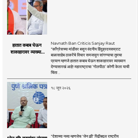
Navnath Ban Criticis Sanjay Raut
हातात कबाब घेऊन
"काँग्रेसच्या मांडीवर बसून वंदनीय हिंदुह्रदयसम्राट
शाकाहारावर व्याख्यान
बाळासाहेब ठाकरेंचे विचार समजावून सांगण्याचा तुमचा
देण्यासारखा राऊत यांचा
प्रयत्न म्हणजे हातात कबाब घेऊन शाकाहारावर व्याख्यान
प्रयत्न - नवनाथ बन
देण्यासारखं आहे! महाराष्ट्राचा ‘गोलपीठा’ कोणी केला याची
चिंता ..
१८ जून २०२६
"देशाच्या नव्या म्हणजेच 'जेन झी' पिढीबद्दल राष्ट्रीय