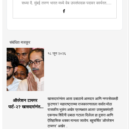
सध्या दै. मुंबई तरुण भारत मध्ये वेब उपसंपादक पदावर कार्यरत.
लिखाण, वाचन आणि निवेदनाची विशेष आवड. मराठी साहित्य,
इतिहास, राजकारण, आणि मनोरंजन विषयांत रस. महाविद्यालयीन
काळात वक्तृत्व, कथाकथन, काव्यवाचन स्पर्धांमध्ये सहभाग आणि
पारितोषिके.\
संबंधित मजकूर
१८ जून २०२६
खासदारांनंतर आता उबाठाचे आमदार आणि नगरसेवकही
ऑपरेशन टायगर
फुटणार? महाराष्ट्राच्या राजकारणातला सर्वात मोठा
पार्ट-२? खासदारांनंतर
राजकीय भूकंप अखेर प्रत्यक्षात आला! उपमुख्यमंत्री
आता आमदार आणि
एकनाथ शिंदेंनी उबाठा गटाला दिलेला हा दुसरा आणि
नगरसेवकही शिंदेंच्या
ऐतिहासिक धक्का मानला जातोय. बहुचर्चित ‘ऑपरेशन
वाटेवर?
टायगर’ अखेर ..