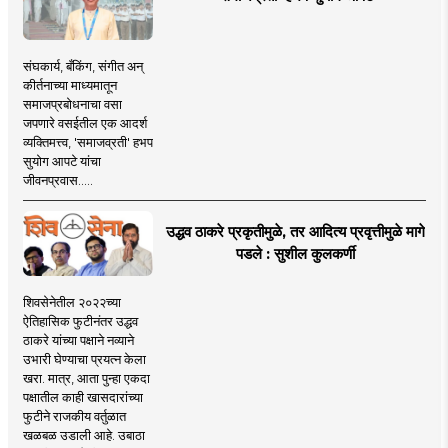
संघकार्य, बँकिंग, संगीत अन्
कीर्तनाच्या माध्यमातून
समाजप्रबोधनाचा वसा
जपणारे वसईतील एक आदर्श
व्यक्तिमत्त्व, 'समाजव्रती' हभप
सुयोग आपटे यांचा
जीवनप्रवास.....
उद्धव ठाकरे प्रकृतीमुळे, तर आदित्य प्रवृत्तीमुळे मागे
पडले : सुशील कुलकर्णी
शिवसेनेतील २०२२च्या
ऐतिहासिक फुटीनंतर उद्धव
ठाकरे यांच्या पक्षाने नव्याने
उभारी घेण्याचा प्रयत्न केला
खरा. मात्र, आता पुन्हा एकदा
पक्षातील काही खासदारांच्या
फुटीने राजकीय वर्तुळात
खळबळ उडाली आहे. उबाठा