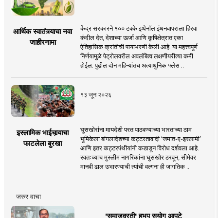
केंद्र सरकारने १०० टक्के इथेनॉल इंधनवापराला हिरवा
आर्थिक स्वातंत्र्याचा नवा
कंदील देत, देशाच्या ऊर्जा आणि कृषिक्षेत्रात एका
जाहीरनामा
ऐतिहासिक क्रांतीची पायाभरणी केली आहे. या महत्त्वपूर्ण
निर्णयामुळे पेट्रोलवरील अवलंबित्व लक्षणीयरीत्या कमी
होईल. पुढील दोन महिन्यांतच अत्याधुनिक फ्लेस ..
१३ जून २०२६
घुसखोरांना मायदेशी परत पाठवण्याच्या भारताच्या ठाम
इस्लामिक भाईचार्‍याचा
भूमिकेला बांगलादेशच्या कट्टरतावादी ‘जमात-ए-इस्लामी’
फाटलेला बुरखा
आणि इतर कट्टरपंथीयांनी कडाडून विरोध दर्शवला आहे.
स्वतःच्याच मुस्लीम नागरिकांना घुसखोर ठरवून, सीमेवर
मानवी ढाल उभारण्याची त्यांची वल्गना ही जागतिक ..
जरुर वाचा
'समाजव्रती' हभप सुयोग आपटे