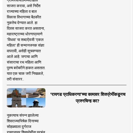
साजरा करावा, असे निर्देश
राज्याच्या महिला व बाल
विकास विभागाच्या बैठकीत
नुकतेच देण्यात आले. हा
दिवस साजरा करत असताना,
महाराष्ट्राच्या धोरणाप्रमाणे
'विधवा' या शब्दाऐवजी 'एकल
महिला' ही सन्मानजनक संज्ञा
वापरावी, असेही सुचवण्यात
आले आहे. जगाचा आणि
संसाराचा रथ महिला आणि
पुरुष बरोबरीने हाकत असतात.
यात एक चाक जरी निखळले,
तरी संसारर..
‘रायगड प्राधिकरणा’च्या कामावर शिवप्रेमींकडूनच
प्रश्नचिन्ह का?
नुकत्याच संपन्न झालेल्या
शिवराज्याभिषेक दिनाच्या
सोहळ्याला दुर्गराज
रायगडावर शिवप्रेमींना प्रचंड