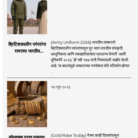
(Army Uniform 2026) भारतीय लष्कराने
ब्रिटिशकालीन परंपरांना
ब्रिटिशकालीन परंपरांपासून दूर जात भारतीय संस्कृती,
रामराम! भारतीय
आधुनिकता आणि व्यावहारिकतेला प्राधान्य देणारी ‘आर्मी
लष्कराची नवी ‘आर्मी
युनिफॉर्म २०२६’ ही नवी १७४ पानी नियमावली जाहीर केली
युनिफॉर्म २०२६’
आहे. या बदलांमुळे लष्कराच्या गणवेशात मोठे परिवर्तन होणार
नियमावली लागू
..
१७ जून २०२६
(Gold Rate Today) गेल्या काही दिवसांपासून
सोन्याच्या दरात घसरण;