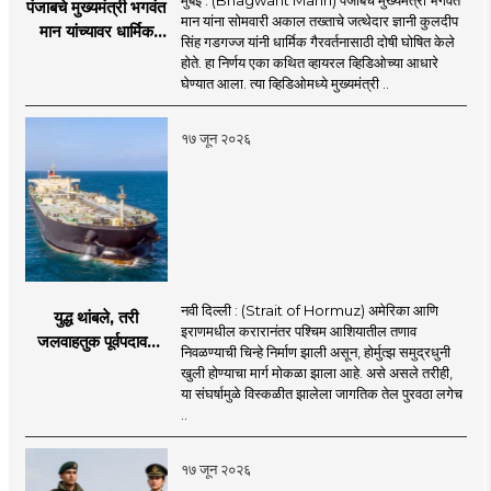
पंजाबचे मुख्यमंत्री भगवंत
मान यांना सोमवारी अकाल तख्ताचे जत्थेदार ज्ञानी कुलदीप
मान यांच्यावर धार्मिक
सिंह गडगज्ज यांनी धार्मिक गैरवर्तनासाठी दोषी घोषित केले
गैरवर्तनाचा ठपका!;अकाल
होते. हा निर्णय एका कथित व्हायरल व्हिडिओच्या आधारे
तख्ताच्या निर्णयाने मोठी
घेण्यात आला. त्या व्हिडिओमध्ये मुख्यमंत्री ..
खळबळ
१७ जून २०२६
नवी दिल्ली : (Strait of Hormuz) अमेरिका आणि
युद्ध थांबले, तरी
इराणमधील करारानंतर पश्चिम आशियातील तणाव
जलवाहतुक पूर्वपदावर
निवळण्याची चिन्हे निर्माण झाली असून, होर्मुत्झ समुद्रधुनी
येण्यास होणार विलंब;
खुली होण्याचा मार्ग मोकळा झाला आहे. असे असले तरीही,
अडकलेल्या जहाजांना
या संघर्षामुळे विस्कळीत झालेला जागतिक तेल पुरवठा लगेच
कराराच्या शाश्वततेची
..
चिंता.
१७ जून २०२६