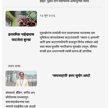
होईल. पुढील दोन महिन्यांतच अत्याधुनिक फ्लेस ..
१३ जून २०२६
घुसखोरांना मायदेशी परत पाठवण्याच्या भारताच्या ठाम
इस्लामिक भाईचार्‍याचा
भूमिकेला बांगलादेशच्या कट्टरतावादी ‘जमात-ए-इस्लामी’
फाटलेला बुरखा
आणि इतर कट्टरपंथीयांनी कडाडून विरोध दर्शवला आहे.
स्वतःच्याच मुस्लीम नागरिकांना घुसखोर ठरवून, सीमेवर
मानवी ढाल उभारण्याची त्यांची वल्गना ही जागतिक ..
जरुर वाचा
'समाजव्रती' हभप सुयोग आपटे
संघकार्य, बँकिंग, संगीत अन्
कीर्तनाच्या माध्यमातून
समाजप्रबोधनाचा वसा
जपणारे वसईतील एक आदर्श