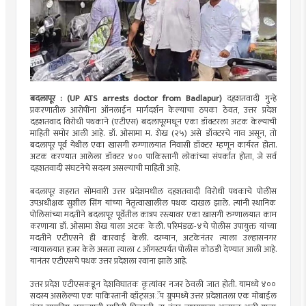
बदलापूर : (UP ATS arrests doctor from Badlapur)
दहशतवादी गुन्हे
प्रकरणातील आरोपींना ऑनलाईन मार्गदर्शन केल्याचा ठपका ठेवत, उत्तर प्रदेश
दहशतवाद विरोधी पथकाने (एटीएस) बदलापूरमधून एका डॉक्टरला अटक केल्याची
माहिती समोर आली आहे. डॉ. ओसामा म. शेख (२५) असे डॉक्टरचे नाव असून, तो
बदलापूर पूर्व येथील एका खासगी रुग्णालयात निवासी डॉक्टर म्हणून कार्यरत होता.
अटक करण्यात आलेला डॉक्टर ४०० पाकिस्तानी लोकांच्या संपर्कात होता, जे सर्व
दहशतवादी संघटनेचे सदस्य असल्याची माहिती आहे.
बदलापूर शहरात सोमवारी उत्तर प्रदेशमधील दहशतवादी विरोधी पथकाचे पोलीस
उपअधीक्षक सुशील सिंग यांच्या नेतृत्वाखालील पथक दाखल झाले. त्यांनी स्थानिक
पोलिसांच्या मदतीने बदलापूर पूर्वेतील कात्रप रस्त्यावर एका खासगी रुग्णालयात काम
करणाऱ्या डॉ. ओसामा शेख याला अटक केली. परिमंडळ-४चे पोलीस उपायुक्त यांच्या
मदतीने एटीएसने ही कारवाई केली. दरम्यान, अटकेनंतर त्याला उल्हासनगर
न्यायालयात हजर केले असता त्याला ८ ऑगस्टपर्यंत पोलीस कोठडी देण्यात आली आहे.
यानंतर एटीएसचे पथक उत्तर प्रदेशला रवाना झाले आहे.
उत्तर प्रदेश एटीएसकडून देशविघातक कृत्यांवर नजर ठेवली जात होती. यामध्ये ४००
सदस्य असलेल्या एक पाकिस्तानी व्हॉट्सअॅप ग्रुपमध्ये उत्तर प्रदेशातला एक मोबाईल