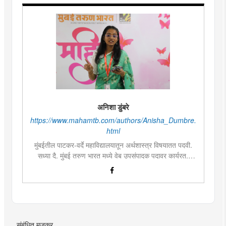
अनिशा डुंबरे
https://www.mahamtb.com/authors/Anisha_Dumbre.
html
मुंबईतील पाटकर-वर्दे महाविद्यालयातून अर्थशास्त्र विषयातत पदवी.
सध्या दै. मुंबई तरुण भारत मध्ये वेब उपसंपादक पदावर कार्यरत.
लिखाण, वाचन आणि निवेदनाची विशेष आवड. मराठी साहित्य,
इतिहास, राजकारण, आणि मनोरंजन विषयांत रस. महाविद्यालयीन
काळात वक्तृत्व, कथाकथन, काव्यवाचन स्पर्धांमध्ये सहभाग आणि
पारितोषिके.\
संबंधित मजकूर