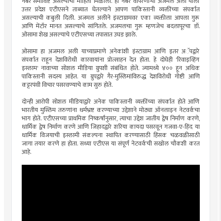
नंबर समाविष्ट असल्याची माहिती मिळाली. हा नंबर वापरणाऱ्या अजमल अली याला
उत्तर प्रदेश एटीएसने ताब्यात घेतल्याने आपण पाकिस्तानी व्यक्तींच्या संपर्कात
असल्याची कबुली दिली. अजमल अलीने इंस्टाग्रामवर एका व्यक्तीला आपला गुरू
आणि मेंटॉर मानत असल्याचे सांगितले. अजमलचा गुरू म्हणजेच बदलापूरचा डॉ.
ओसामा शेख असल्याचे एटीएसच्या तपासात उघड झाले.
ओसामा हा अजमल अली याच्याप्रमाणे अनेकांशी इंस्टाग्राम आणि इतर अॅपद्वारे
संपर्कात राहून देशविरोधी कारवायांना प्रोत्साहन देत होता. हे दोघेही 'रिवाइव्हिंग
इस्लाम' नावाच्या सोशल मीडिया ग्रुपशी संबंधित होते. ज्यामध्ये ४०० हून अधिक
पाकिस्तानी सदस्य आहेत. या ग्रुपद्वारे गैर-मुस्लिमांविरुद्ध देशविरोधी गोष्टी आणि
कट्टरपंथी विचार पसरवण्याचे काम सुरु होते.
दोन्ही आरोपी सोशल मीडियाद्वारे अनेक पाकिस्तानी व्यक्तींच्या संपर्कात होते आणि
भारतीय मुस्लिम तरुणांना धर्मभ्रष्ट करण्याच्या उद्देशाने मोठ्या ऑनलाइन नेटवर्कचा
भाग होते. एटीएसच्या प्राथमिक निष्कर्षांनुसार, त्याचा उद्देश जातीय द्वेष निर्माण करणे,
धार्मिक द्वेष निर्माण करणे आणि जिहादद्वारे शरिया कायदा पसरवून गजवा-ए-हिंद या
धार्मिक विजयाची इस्लामी संकल्पना स्थापित करण्यासाठी हिंसक चळवळीसाठी
जागा तयार करणे हा होता. सध्या एटीएस या संपूर्ण नेटवर्कची सखोल चौकशी करत
आहे.