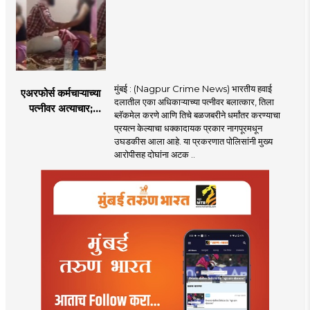
केला दावा
मुंबई : (Nagpur Crime News) भारतीय हवाई
एअरफोर्स कर्मचाऱ्याच्या
दलातील एका अधिकाऱ्याच्या पत्नीवर बलात्कार, तिला
पत्नीवर अत्याचार;
ब्लॅकमेल करणे आणि तिचे बळजबरीने धर्मांतर करण्याचा
नागपुरातील प्रकरणाने
प्रयत्न केल्याचा धक्कादायक प्रकार नागपूरमधून
उडवली खळबळ!
उघडकीस आला आहे. या प्रकरणात पोलिसांनी मुख्य
आरोपीसह दोघांना अटक ..