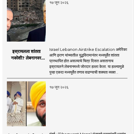
१७ जून २०२६
Israel Lebanon Airstrike Escalation अमेरिका
इस्रायलला शांतता
आणि इराण यांच्यातील युद्धविरामानंतर मध्यपूर्वेत शांतता
नकोशी? लेबनानवर
प्रस्थापित होत असल्याचे चित्र दिसत असतानाच
इस्रायलचा जोरदार
इस्रायलने लेबनानमध्ये जोरदार हल्ला केला. या हल्ल्यामुळे
हल्ला; चार जणांचा मृत्यू,
पुन्हा एकदा मध्यपूर्वेत तणाव वाढण्याची शक्यता व्यक्त ..
इराण-अमेरिकेत आरोप-
प्रत्यारोप
१७ जून २०२६
मुंबई : (Bhagwant Mann) पंजाबचे मुख्यमंत्री भगवंत