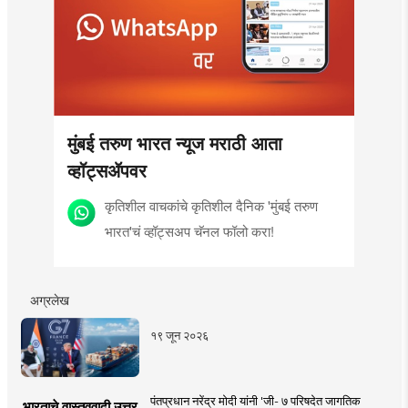
मुंबई तरुण भारत न्यूज मराठी आता
व्हॉट्सॲपवर
कृतिशील वाचकांचे कृतिशील दैनिक 'मुंबई तरुण
भारत'चं व्हॉट्सअप चॅनल फॉलो करा!
अग्रलेख
१९ जून २०२६
पंतप्रधान नरेंद्र मोदी यांनी 'जी- ७ परिषदेत जागतिक
भारताचे वास्तववादी उत्तर