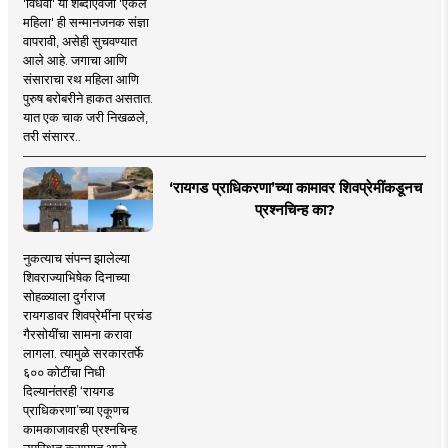
'विधवा' या शब्दाऐवजी 'एकल
महिला' ही सन्मानजनक संज्ञा
वापरावी, असेही सुचवण्यात
आले आहे. जगाचा आणि
संसाराचा रथ महिला आणि
पुरुष बरोबरीने हाकत असतात.
यात एक चाक जरी निखळले,
तरी संसारर..
‘रायगड प्राधिकरणा’च्या कामावर शिवप्रेमींकडूनच
प्रश्नचिन्ह का?
नुकत्याच संपन्न झालेल्या
शिवराज्याभिषेक दिनाच्या
सोहळ्याला दुर्गराज
रायगडावर शिवप्रेमींना प्रचंड
गैरसोयींचा सामना करावा
लागला. त्यामुळे सरकारतर्फे
६०० कोटींचा निधी
दिल्यानंतरही ‘रायगड
प्राधिकरणा’च्या एकूणच
कामकाजावरही प्रश्नचिन्ह
उपस्थित करण्यात आले.