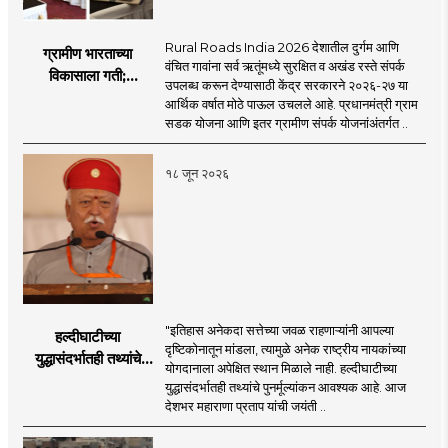
Rural Roads India 2026 देशातील दुर्गम आणि
ग्रामीण भारताच्या
वंचित गावांना सर्व ऋतूंमध्ये सुरक्षित व अखंड रस्ते संपर्क
विकासाला गती;
उपलब्ध करून देण्यासाठी केंद्र सरकारने २०२६-२७ या
२०२६-२७ मध्ये २६
आर्थिक वर्षात मोठे पाऊल उचलले आहे. प्रधानमंत्री ग्राम
हजार किमी नव्या रस्त्यांचे
सडक योजना आणि इतर ग्रामीण संपर्क योजनांअंतर्गत ..
लक्ष्य!
१८ जून २०२६
"इतिहास अनेकदा सत्तेच्या जवळ राहणाऱ्यांनी आपल्या
हल्दीघाटीच्या
दृष्टिकोनातून मांडला, त्यामुळे अनेक राष्ट्रीय नायकांच्या
युद्धासंदर्भातही तथ्यांचे
योगदानाला अपेक्षित स्थान मिळाले नाही. हल्दीघाटीच्या
पुनर्मूल्यांकन आवश्यक! :
युद्धासंदर्भातही तथ्यांचे पुनर्मूल्यांकन आवश्यक आहे. आज
सरसंघचालक डॉ.
देशभर महाराणा प्रताप यांची जयंती ..
मोहनजी भागवत