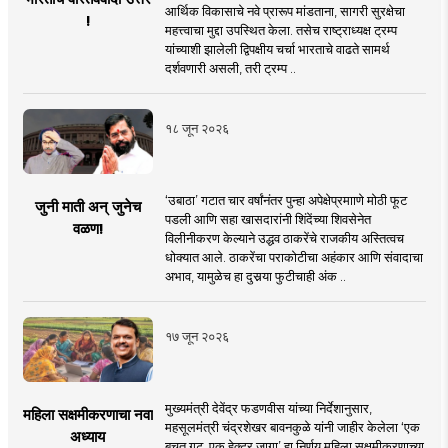
आर्थिक विकासाचे नवे प्रारूप मांडताना, सागरी सुरक्षेचा
!
महत्त्वाचा मुद्दा उपस्थित केला. तसेच राष्ट्राध्यक्ष ट्रम्प
यांच्याशी झालेली द्विपक्षीय चर्चा भारताचे वाढते सामर्थ
दर्शवणारी असली, तरी ट्रम्प ..
१८ जून २०२६
‘उबाठा’ गटात चार वर्षांनंतर पुन्हा अपेक्षेप्रमााणे मोठी फूट
जुनी माती अन् जुनेच
पडली आणि सहा खासदारांनी शिंदेंच्या शिवसेनेत
वळण!
विलीनीकरण केल्याने उद्धव ठाकरेंचे राजकीय अस्तित्वच
धोक्यात आले. ठाकरेंचा पराकोटीचा अहंकार आणि संवादाचा
अभाव, यामुळेच हा दुसर्‍या फुटीचाही अंक ..
१७ जून २०२६
मुख्यमंत्री देवेंद्र फडणवीस यांच्या निर्देशानुसार,
महिला सक्षमीकरणाचा नवा
महसूलमंत्री चंद्रशेखर बावनकुळे यांनी जाहीर केलेला ‘एक
अध्याय
बचत गट, एक हेक्टर जागा’ हा निर्णय महिला सक्षमीकरणाच्या