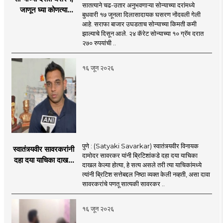
सातत्याने चढ-उतार अनुभवणाऱ्या सोन्याच्या दरांमध्ये
जाणून घ्या कोणत्या
बुधवारी १७ जूनला दिलासादायक घसरण नोंदवली गेली
शहरात काय दर?
आहे. सराफा बाजार उघडताच सोन्याच्या किमती कमी
झाल्याचे दिसून आले. २४ कॅरेट सोन्याच्या १० ग्रॅम दरात
२७० रुपयांची ..
१६ जून २०२६
पुणे : (Satyaki Savarkar) स्वातंत्र्यवीर विनायक
स्वातंत्र्यवीर सावरकरांनी
दामोदर सावरकर यांनी ब्रिटिशांकडे दहा दया याचिका
दहा दया याचिका दाखल
दाखल केल्या होत्या, हे सत्य असले तरी त्या याचिकांमध्ये
केल्या, मात्र
त्यांनी ब्रिटिश सत्तेबद्दल निष्ठा व्यक्त केली नव्हती, असा दावा
ब्रिटिशांप्रति कधीही
सावरकरांचे पणतू सात्यकी सावरकर ..
निष्ठा व्यक्त केली नाही’!
पणतू सात्यकी सावरकर
१६ जून २०२६
यांनी न्यायालयात सादर