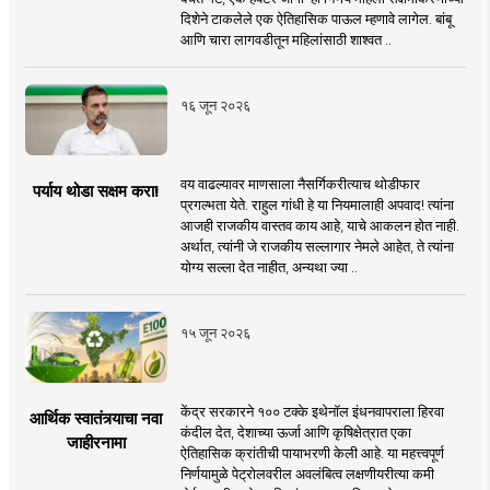
दिशेने टाकलेले एक ऐतिहासिक पाऊल म्हणावे लागेल. बांबू
आणि चारा लागवडीतून महिलांसाठी शाश्वत ..
१६ जून २०२६
वय वाढल्यावर माणसाला नैसर्गिकरीत्याच थोडीफार
पर्याय थोडा सक्षम करा!
प्रगल्भता येते. राहुल गांधी हे या नियमालाही अपवाद! त्यांना
आजही राजकीय वास्तव काय आहे, याचे आकलन होत नाही.
अर्थात, त्यांनी जे राजकीय सल्लागार नेमले आहेत, ते त्यांना
योग्य सल्ला देत नाहीत, अन्यथा ज्या ..
१५ जून २०२६
केंद्र सरकारने १०० टक्के इथेनॉल इंधनवापराला हिरवा
आर्थिक स्वातंत्र्याचा नवा
कंदील देत, देशाच्या ऊर्जा आणि कृषिक्षेत्रात एका
जाहीरनामा
ऐतिहासिक क्रांतीची पायाभरणी केली आहे. या महत्त्वपूर्ण
निर्णयामुळे पेट्रोलवरील अवलंबित्व लक्षणीयरीत्या कमी