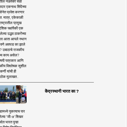
तील नऊपैकी सहा
दार एकनाथ शिंदेंच्या
सेनेत प्रवेश करणार
त. मात्र, एकेकाळी
ाष्ट्रातील प्रमुख
देशिक पक्षांपैकी एक
ल्या उद्धव ठाकरेंच्या
षाला आता आपले स्थान
वणे अवघड का झाले
? उबाठाचे राजकीय
ष्य काय असेल?
िषयी पत्रकार आणि
कीय विश्लेषक सुशील
र्णी यांची ही
ठोक मुलाखत..
केंद्रस्थानी भारत का ?
ामध्ये नुकत्याच पार
ेल्या 'जी-७' शिखर
देत भारत पुन्हा