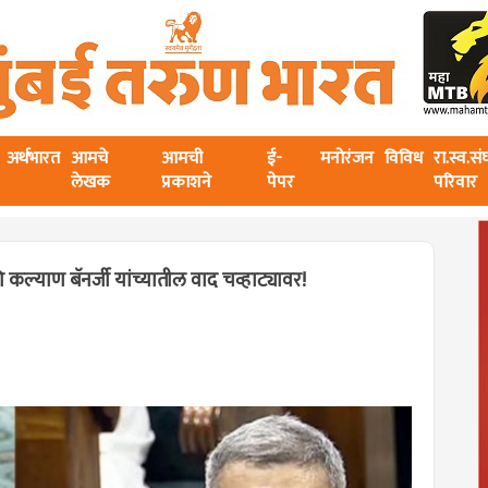
अर्थभारत
आमचे
आमची
ई-
मनोरंजन
विविध
रा.स्व.स
लेखक
प्रकाशने
पेपर
परिवार
 आणि कल्याण बॅनर्जी यांच्यातील वाद चव्हाट्यावर!