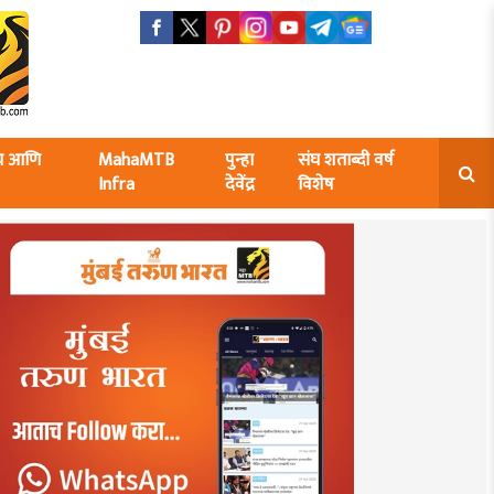
ंघ आणि
MahaMTB
पुन्हा
संघ शताब्दी वर्ष
Infra
देवेंद्र
विशेष