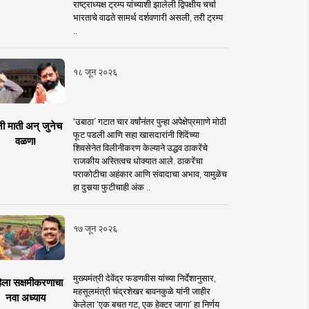
राष्ट्राध्यक्ष ट्रम्प यांच्याशी झालेली द्विपक्षीय चर्चा
भारताचे वाढते सामर्थ दर्शवणारी असली, तरी ट्रम्प
..
१८ जून २०२६
‘उबाठा’ गटात चार वर्षांनंतर पुन्हा अपेक्षेप्रमााणे मोठी
नी माती अन् जुनेच
फूट पडली आणि सहा खासदारांनी शिंदेंच्या
वळण!
शिवसेनेत विलीनीकरण केल्याने उद्धव ठाकरेंचे
राजकीय अस्तित्वच धोक्यात आले. ठाकरेंचा
पराकोटीचा अहंकार आणि संवादाचा अभाव, यामुळेच
हा दुसर्‍या फुटीचाही अंक ..
१७ जून २०२६
मुख्यमंत्री देवेंद्र फडणवीस यांच्या निर्देशानुसार,
िला सक्षमीकरणाचा
महसूलमंत्री चंद्रशेखर बावनकुळे यांनी जाहीर
नवा अध्याय
केलेला ‘एक बचत गट, एक हेक्टर जागा’ हा निर्णय