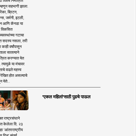
 विशेष निमंत्रित
 म्हणून सहभागी झाला.
िका, ब्रिटन,
न्स, जर्मनी, इटली,
न आणि कॅनडा या
 विकसित
व्यवस्थांच्या गटाचा
त सदस्य नसला, तरी
या काही वर्षांपासून
ताला सातत्याने
त्रित करण्यात येत
 त्यामुळे या मंचावर
ाचे वाढते महत्त्व
रेखित होत असल्याचे
न येते...
'एकल महिलां'साठी पुढचे पाऊल
क्त राष्ट्रसंघाने
ित केलेला दि. २३
हा 'आंतरराष्ट्रीय
ा दिन' संपूर्ण