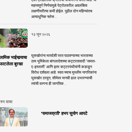
महत्त्वपूर्ण निर्णयामुळे पेट्रोलवरील अवलंबित्व
लक्षणीयरीत्या कमी होईल. पुढील दोन महिन्यांतच
अत्याधुनिक फ्लेस ..
१३ जून २०२६
घुसखोरांना मायदेशी परत पाठवण्याच्या भारताच्या
लामिक भाईचार्‍याचा
ठाम भूमिकेला बांगलादेशच्या कट्टरतावादी ‘जमात-
फाटलेला बुरखा
ए-इस्लामी’ आणि इतर कट्टरपंथीयांनी कडाडून
विरोध दर्शवला आहे. स्वतःच्याच मुस्लीम नागरिकांना
घुसखोर ठरवून, सीमेवर मानवी ढाल उभारण्याची
त्यांची वल्गना ही जागतिक ..
रुर वाचा
'समाजव्रती' हभप सुयोग आपटे