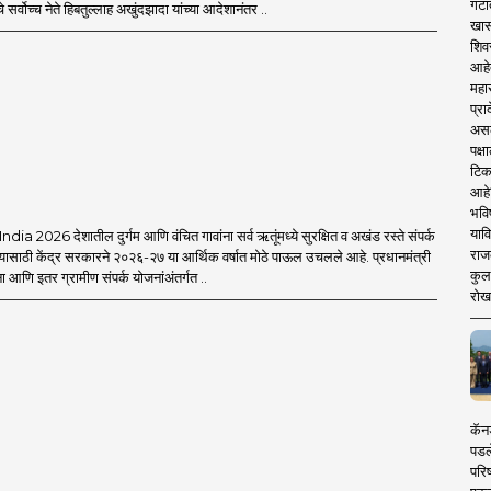
गटा
 सर्वोच्च नेते हिबतुल्लाह अखुंदझादा यांच्या आदेशानंतर ..
खास
शिव
आहे
महार
प्रा
असले
पक्
टिक
आहे
भवि
याव
a 2026 देशातील दुर्गम आणि वंचित गावांना सर्व ऋतूंमध्ये सुरक्षित व अखंड रस्ते संपर्क
राज
यासाठी केंद्र सरकारने २०२६-२७ या आर्थिक वर्षात मोठे पाऊल उचलले आहे. प्रधानमंत्री
कुलक
आणि इतर ग्रामीण संपर्क योजनांअंतर्गत ..
रोख
कॅनड
पडल
परिष