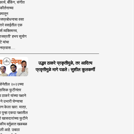
ार्य, बँकिंग, संगीत
कीर्तनाच्या
यमातून
जप्रबोधनाचा वसा
ारे वसईतील एक
श व्यक्तिमत्त्व,
ाजव्रती' हभप सुयोग
े यांचा
प्रवास.....
उद्धव ठाकरे प्रकृतीमुळे, तर आदित्य
प्रवृत्तीमुळे मागे पडले : सुशील कुलकर्णी
सेनेतील २०२२च्या
हासिक फुटीनंतर
व ठाकरे यांच्या पक्षाने
ाने उभारी घेण्याचा
त्न केला खरा. मात्र,
पुन्हा एकदा पक्षातील
 खासदारांच्या फुटीने
कीय वर्तुळात खळबळ
ली आहे. उबाठा