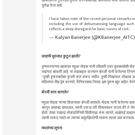
खासदाराची डुकराशी तुलना करण्यासारखी अमानवीय भाषा वापरली आहे. हे खूप
दुर्लक्ष केलं आहे.
I have taken note of the recent personal remarks m
including the use of dehumanising language such a
reflects a deep disregard for basic norms of civil…
— Kalyan Banerjee (@KBanerjee_AITC
वादाची सुरुवात कुठून झाली?
कृष्णानगरच्या खासदार महुआ मोइत्रा यांनी रविवारी एका वृत्तसंस्थोशी पॉ
लग्नगाठ बांधली आहे. या लग्नाबद्दल कल्याण बॅनर्जी यांनी केलेल्या टिप्पण
"तुम्ही डुकराबरोबर कुस्ती करू शकत नाहीत. तुम्ही चिखलात लोळावं अ
महिलांचा तीव्र द्वेष करणारे, लैंगिकदृष्ट्या निराश, भ्रष्ट पुरूष खूप आहेत. 
बॅनर्जी काय म्हणाले?
महुआ मोइत्रा यांच्या विधानावर बॅनर्जी संतापले. मोइत्रा यांनी केलेल्या वक्तव
म्हणून अपशब्द वापरतात, त्यांनी एकदा तरी विचारमंथन करावं की ते न
होतो. जेव्हा एखादा लोकप्रतिनिधी शिवीगाळ करू लागते, आक्षेपार्ह शब्दांचा 
त्याची ताकद नसते तर त्याच्या असुरक्षिततेची भावना त्याला असं करायला
ममतांच्या सूचना