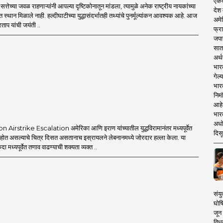
एकदा
्तेच्या जवळ राहणाऱ्यांनी आपल्या दृष्टिकोनातून मांडला, त्यामुळे अनेक राष्ट्रीय नायकांच्या
देश
त स्थान मिळाले नाही. हल्दीघाटीच्या युद्धासंदर्भातही तथ्यांचे पुनर्मूल्यांकन आवश्यक आहे. आज
अमेर
ताप यांची जयंती ..
फ्रा
जपा
सात
अर्थ
भार
गेल्
भार
निमं
आहे.
भारत
अधो
Airstrike Escalation अमेरिका आणि इराण यांच्यातील युद्धविरामानंतर मध्यपूर्वेत
दिसू
त होत असल्याचे चित्र दिसत असतानाच इस्रायलने लेबनानमध्ये जोरदार हल्ला केला. या
एकदा मध्यपूर्वेत तणाव वाढण्याची शक्यता व्यक्त ..
संयु
घोष
जून 
विधव