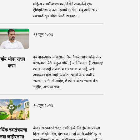
महिला सक्षमीकरणाच्या दिशेने टाकलेले एक
ऐतिहासिक पाऊल म्हणावे लागेल. बांबू आणि चारा
लागवडीतून महिलांसाठी शाश्वत ..
१६ जून २०२६
वय वाढल्यावर माणसाला नैसर्गिकरीत्याच थोडीफार
र्याय थोडा सक्षम
प्रगल्भता येते. राहुल गांधी हे या नियमालाही अपवाद!
करा!
त्यांना आजही राजकीय वास्तव काय आहे, याचे
आकलन होत नाही. अर्थात, त्यांनी जे राजकीय
सल्लागार नेमले आहेत, ते त्यांना योग्य सल्ला देत
नाहीत, अन्यथा ज्या ..
१५ जून २०२६
केंद्र सरकारने १०० टक्के इथेनॉल इंधनवापराला
्थिक स्वातंत्र्याचा
हिरवा कंदील देत, देशाच्या ऊर्जा आणि कृषिक्षेत्रात
नवा जाहीरनामा
एका ऐतिहासिक क्रांतीची पायाभरणी केली आहे. या