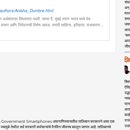
संघक
अन् 
authors/Anisha_Dumbre.html
माध्
ून अर्थशास्त्र विषयातत पदवी. सध्या दै. मुंबई तरुण भारत मध्ये वेब
समा
जपण
 वाचन आणि निवेदनाची विशेष आवड. मराठी साहित्य, इतिहास, राजकारण,
आदर्
ालयीन काळात वक्तृत्व, कथाकथन, काव्यवाचन स्पर्धांमध्ये सहभाग आणि
'सम
आपट
जीवन
शिव
ऐति
उद्ध
नव्य
प्रय
आता 
काही
राज
 Government Smartphones अफगाणिस्तानातील तालिबान सरकारने असा एक
उडा
 ज्यामुळे तेथील सर्व सरकारी कर्मचाऱ्यांचे दैनंदिन जीवनच बदलून जाणार आहे. तालिबानचे