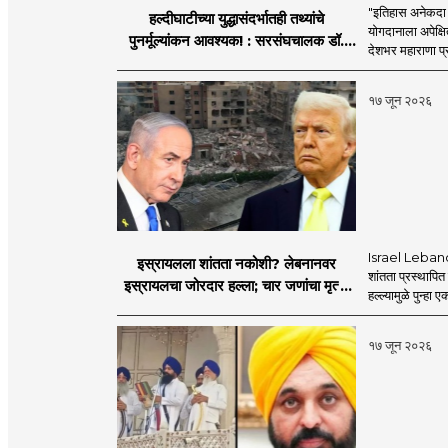
"इतिहास अनेकदा सत
हल्दीघाटीच्या युद्धासंदर्भातही तथ्यांचे
योगदानाला अपेक्षि
पुनर्मूल्यांकन आवश्यक! : सरसंघचालक डॉ.
देशभर महाराणा प्र
मोहनजी भागवत
१७ जून २०२६
Israel Lebanon 
इस्रायलला शांतता नकोशी? लेबनानवर
शांतता प्रस्थापि
इस्रायलचा जोरदार हल्ला; चार जणांचा मृत्यू,
हल्ल्यामुळे पुन्हा 
इराण-अमेरिकेत आरोप-प्रत्यारोप
१७ जून २०२६