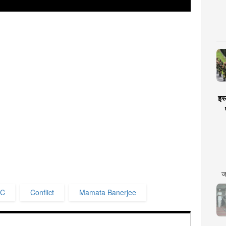
इस्
ज
C
Conflict
Mamata Banerjee