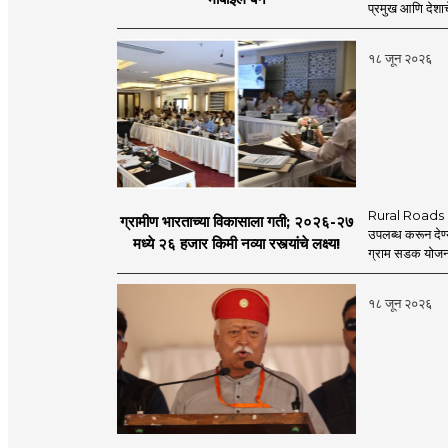
प्रमुख आणि देशाचे
१८ जून २०२६
Rural Roads Indi
ग्रामीण भारताच्या विकासाला गती; २०२६-२७
उपलब्ध करून देण्
मध्ये २६ हजार किमी नव्या रस्त्यांचे लक्ष्य!
ग्राम सडक योजना 
१८ जून २०२६