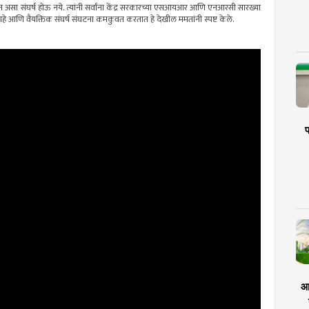
िष्यात असा संघर्ष होऊ नये. त्यांनी सर्वांना केंद्र सरकारच्या एसआयआर आणि एनआरसी सारख्या
्वोपरि आहे आणि वैयक्तिक संघर्ष संघटना कमकुवत करतात हे देखील ममतांनी स्पष्ट केले.
प
आर