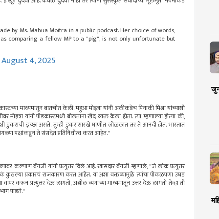
 दुर्दैवी आहे. केवळ दुर्दैवी नाही तर त्यांनी सुसंस्कृत संवादाच्या मूलभूत नियमांकडे
ade by Ms. Mahua Moitra in a public podcast. Her choice of words,
s comparing a fellow MP to a "pig", is not only unfortunate but
)
August 4, 2025
जु
डकास्टच्या माध्यमातून बातचीत केली. महुआ मोइत्रा यांनी अलीकडेच पिनाकी मिश्रा यांच्याशी
ीवर मोइत्रा यांनी पॉडकास्टमध्ये बोलताना खेद व्यक्त केला होता. त्या म्हणाल्या होत्या की,
शी डुकराची इच्छा असते. तुम्ही डुकरासारखे घाणीत लोळलात तर ते आनंदी होत. भारतात
वेगवेगळ्या पक्षांकडून ते संसदेत प्रतिनिधीत्व करत आहेत."
्यावर कल्याण बॅनर्जी यांनी प्रत्युत्तर दिलं आहे. खासदार बॅनर्जी म्हणाले, "जे लोक प्रत्युत्तर
ेमकं कुठल्या प्रकारचं राजकारण करत आहेत. या अशा वक्तव्यामुळे त्यांचा पोकळपणा उघड
वापर करून प्रत्युत्तर देऊ लागतो, अश्लील व्यंगाच्या माध्यमातून उत्तर देऊ लागतो तेव्हा ती
 भाग पाडते."
मह