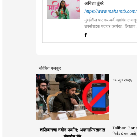
अनिशा डुंबरे
https://www.mahamtb.com/
मुंबईतील पाटकर-वर्दे महाविद्यालयात
उपसंपादक पदावर कार्यरत. लिखाण,
आणि मनोरंजन विषयांत रस. महाविद्य
पारितोषिके.\
संबंधित मजकूर
१८ जून २०२६
Taliban Bans
तालिबानचा नवीन फर्मान; अफगाणिस्तानात
निर्णय घेतला आहे,
मोबाईल बॅन