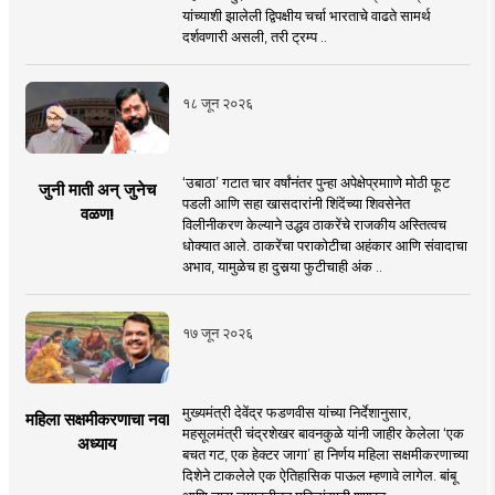
यांच्याशी झालेली द्विपक्षीय चर्चा भारताचे वाढते सामर्थ
दर्शवणारी असली, तरी ट्रम्प ..
१८ जून २०२६
‘उबाठा’ गटात चार वर्षांनंतर पुन्हा अपेक्षेप्रमााणे मोठी फूट
जुनी माती अन् जुनेच
पडली आणि सहा खासदारांनी शिंदेंच्या शिवसेनेत
वळण!
विलीनीकरण केल्याने उद्धव ठाकरेंचे राजकीय अस्तित्वच
धोक्यात आले. ठाकरेंचा पराकोटीचा अहंकार आणि संवादाचा
अभाव, यामुळेच हा दुसर्‍या फुटीचाही अंक ..
१७ जून २०२६
मुख्यमंत्री देवेंद्र फडणवीस यांच्या निर्देशानुसार,
महिला सक्षमीकरणाचा नवा
महसूलमंत्री चंद्रशेखर बावनकुळे यांनी जाहीर केलेला ‘एक
अध्याय
बचत गट, एक हेक्टर जागा’ हा निर्णय महिला सक्षमीकरणाच्या
दिशेने टाकलेले एक ऐतिहासिक पाऊल म्हणावे लागेल. बांबू