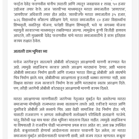
फाईल देवेंद्र फडणवीस यांनीच उघडली आणि त्यातून जवळपास १ लाख, ५० हजार
उद्योजक तयार केले. आज ‘सारथी’च्या माध्यमातून मराठा समाजातील ‘आयएएस’,
‘आयपीएस’ अधिकारी तयार होत आहेत. ‘सारथी’तर्फे मराठा समाजातील ३५ हजार,
७२६ विद्यार्थ्यांना कौशल्य प्रशिक्षण देणे, मराठा समाजातील ८० हजार विद्यार्थ्यांना
शिष्यवृत्ती, वसतिगृह योजना, परदेशी शिक्षण शिष्यवृत्ती, भत्ते या सगळ्या योजना
महायुती सरकारच्या माध्यमातून राबविण्यात आल्या. त्यामुळेच कुणी कितीही हायपाय
आपटले, तरी मुख्यमंत्री देवेंद्र फडणवीस यांचे मराठा समाजासाठीचे हे काम इतिहास
कायम लक्षात ठेवेल.
आतातरी ठाम भूमिका घ्या
मनोज जरांगेंकडून सातत्याने ओबीसी कोट्यातून आरक्षणाची मागणी करण्यात येत
आहे. त्यामुळे साहजिकच सरकार आपले आरक्षण मराठ्यांना देणार, अशी भावना
ओबीसी समाजात निर्माण झाली आणि राज्यात ‘मराठा विरुद्ध ओबीसी’ असे संघर्षाचे
चित्र निर्माण झाले. मात्र, ओबीसींच्या आरक्षणाला कुठलाही धक्का लागणार नाही, असा
विश्वास वारंवार राज्य सरकारने निर्माण केला आणि मराठ्यांना स्वतंत्र आरक्षण दिले.
पण, तरीही जरांगेंची ओबीसी कोट्यातून आरक्षणाची मागणी कायम दिसते.
मराठा आरक्षणाच्या मागणीसाठी जरांगेंच्या नेतृत्वात मुंबईत येत असलेल्या मराठा
समाजाच्या मोर्चामुळे राज्यभरात सध्या वातावरण तापले आहे. एकीकडे मराठा आणि
दुसरीकडे ओबीसी असे सध्याचे चित्र. अशा वेळी सामाजिक तेढ निर्माण होऊ नये,
यासाठी राजकारण न आणता सर्वपक्षीयांनी सलोख्याने परिस्थिती हाताळणे गरजेचे.
परंतु, विरोधी पक्ष मात्र यावर ठोस भूमिका मांडताना दिसत नाहीत. त्यामुळे साहजिकच
या विषयातही ते राजकीय पोळी भाजण्याचा प्रयत्न करत आहेत का, असा प्रश्न उपस्थित
होतो. कबुतरांसाठी होणार्या आंदोलनाला सरकार परवानगी देत असेल, तर मराठा
समाजाला मुंबईत आंदोलनासाठी परवानगी द्यावी, असे संजय राऊत म्हणतात. कबूतर