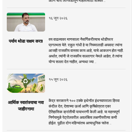
आणि चारा लागवडीतून महिलांसाठी शाश्वत ..
१६ जून २०२६
वय वाढल्यावर माणसाला नैसर्गिकरीत्याच थोडीफार
पर्याय थोडा सक्षम करा!
प्रगल्भता येते. राहुल गांधी हे या नियमालाही अपवाद! त्यांना
आजही राजकीय वास्तव काय आहे, याचे आकलन होत नाही.
अर्थात, त्यांनी जे राजकीय सल्लागार नेमले आहेत, ते त्यांना
योग्य सल्ला देत नाहीत, अन्यथा ज्या ..
१५ जून २०२६
केंद्र सरकारने १०० टक्के इथेनॉल इंधनवापराला हिरवा
आर्थिक स्वातंत्र्याचा नवा
कंदील देत, देशाच्या ऊर्जा आणि कृषिक्षेत्रात एका
जाहीरनामा
ऐतिहासिक क्रांतीची पायाभरणी केली आहे. या महत्त्वपूर्ण
निर्णयामुळे पेट्रोलवरील अवलंबित्व लक्षणीयरीत्या कमी
होईल. पुढील दोन महिन्यांतच अत्याधुनिक फ्लेस ..