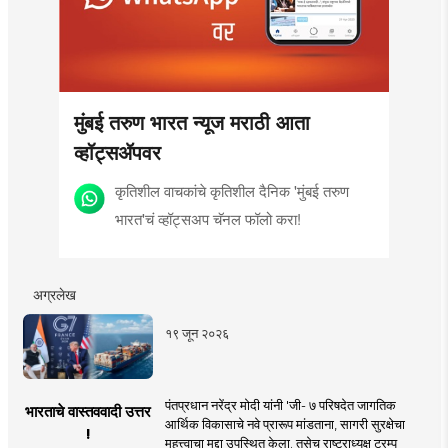
मुंबई तरुण भारत न्यूज मराठी आता
व्हॉट्सॲपवर
कृतिशील वाचकांचे कृतिशील दैनिक 'मुंबई तरुण
भारत'चं व्हॉट्सअप चॅनल फॉलो करा!
अग्रलेख
१९ जून २०२६
पंतप्रधान नरेंद्र मोदी यांनी 'जी- ७ परिषदेत जागतिक
भारताचे वास्तववादी उत्तर
आर्थिक विकासाचे नवे प्रारूप मांडताना, सागरी सुरक्षेचा
!
महत्त्वाचा मुद्दा उपस्थित केला. तसेच राष्ट्राध्यक्ष ट्रम्प