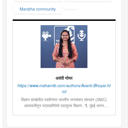
Maratha community
अवंती भोयर
https://www.mahamtb.com/authors/Avanti-Bhoyar.ht
ml
विज्ञान शाखेतील पदवीनंतर भारतीय जनसंचार संस्थान (IIMC)
अमरावतीतून पत्रकारितेचे पदव्युत्तर शिक्षण. 'दै. मुंबई तरुण
भारत'मध्ये वेब उपसंपादक या पदावर कार्यरत. शेती, साहित्य,
राजकारण या विषयात विशेष रस. हस्तकला, संगीत आणि कविता
लेखनाचा छंद....