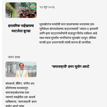
१३ जून २०२६
घुसखोरांना मायदेशी परत पाठवण्याच्या भारताच्या ठाम
इस्लामिक भाईचार्‍याचा
भूमिकेला बांगलादेशच्या कट्टरतावादी ‘जमात-ए-इस्लामी’
फाटलेला बुरखा
आणि इतर कट्टरपंथीयांनी कडाडून विरोध दर्शवला आहे.
स्वतःच्याच मुस्लीम नागरिकांना घुसखोर ठरवून, सीमेवर
मानवी ढाल उभारण्याची त्यांची वल्गना ही जागतिक ..
जरुर वाचा
'समाजव्रती' हभप सुयोग आपटे
संघकार्य, बँकिंग, संगीत अन्
कीर्तनाच्या माध्यमातून
समाजप्रबोधनाचा वसा
जपणारे वसईतील एक आदर्श
व्यक्तिमत्त्व, 'समाजव्रती' हभप
सुयोग आपटे यांचा