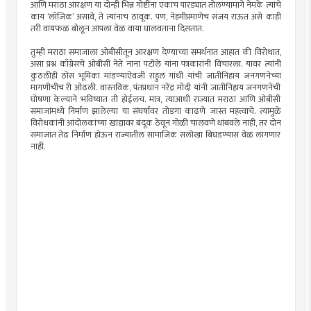
आणि मराठा आरक्षण या दोन्ही भिन्न गोष्टींना एकाच पारड्यात तोलण्यामागे नेमके त्यांचे
काय ‘लॉजिक’ असावे, ते त्यांनाच ठावूक. पण, नेहमीप्रमाणेच संजय राऊत असे काही
तरी वायफळ बोलून आपला वेळ वाया घालवताना दिसतात.
तुम्ही मराठा समाजाला ओबीसीतून आरक्षण देण्याच्या समर्थनात आहात की विरोधात,
असा प्रश्न काँग्रेसचे ओबीसी नेते नाना पटोले यांना पत्रकारांनी विचारला. यावर त्यांनी
कुठलीही ठोस भूमिका मांडण्याऐवजी राहुल गांधी यांची जातीनिहाय जनगणनेच्या
मागणीचीच री ओढली. वास्तविक, पंतप्रधान नरेंद्र मोदी यांनी जातीनिहाय जनगणनेची
घोषणा केल्याने भविष्यात ती होईलच. मात्र, त्याआधी राज्यात मराठा आणि ओबीसी
समाजांमध्ये निर्माण झालेल्या या संघर्षावर तोडगा काढणे जास्त महत्त्वाचे. त्यामुळे
विरोधकांनी आंदोलकांच्या खांद्यावर बंदूक ठेवून गोळी चालवणे थांबवले नाही, तर दोन
समाजात तेढ निर्माण होऊन राज्यातील सामाजिक सलोखा बिघडण्यास वेळ लागणार
नाही.