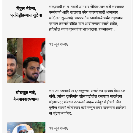
राष्ट्रवादी श. प. गटाचे आमदार रोहित पवार यांचे सरसकट
विठ्ठल भेटेना,
कर्जमाफी आणि सातबारा कोरा करण्यासाठी अन्नत्याग
प्रसिद्धीहव्यास सुटेना
आंदोलन सुरू आहे. सातत्याने माध्यमांमध्ये चर्चेत राहण्याचा
प्रयत्न करणारे रोहित पवार आंदोलनाला बसले आहेत,
हादेखील त्याच प्रयत्नांचा भाव वाटावा. राज्यातल्या ..
१३ जून २०२६
समाजमाध्यमांवरील इन्फ्लुएन्सर असलेल्या प्रसाद वेदपाठक
घोडचूक नव्हे,
यांनी, त्यांच्या गृहनिर्माण सोसायटीतील रस्त्यावर मारलेल्या
बेजबाबदारपणाच!
पांढर्‍या पट्ट्यांवरून उठवलेले वादळ सर्वदूर पोहोचले. जैन
मुनींना चालणे सोयीस्कर व्हावे म्हणून तयार करण्यात आलेल्या
या पांढर्‍या मार्गांवर, ..
१२ जून २०२६