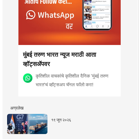
मुंबई तरुण भारत न्यूज मराठी आता
व्हॉट्सॲपवर
कृतिशील वाचकांचे कृतिशील दैनिक 'मुंबई तरुण
भारत'चं व्हॉट्सअप चॅनल फॉलो करा!
अग्रलेख
१९ जून २०२६