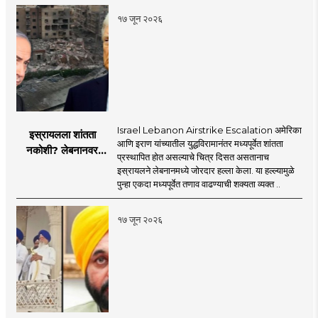
१७ जून २०२६
Israel Lebanon Airstrike Escalation अमेरिका
इस्रायलला शांतता
आणि इराण यांच्यातील युद्धविरामानंतर मध्यपूर्वेत शांतता
नकोशी? लेबनानवर
प्रस्थापित होत असल्याचे चित्र दिसत असतानाच
इस्रायलचा जोरदार
इस्रायलने लेबनानमध्ये जोरदार हल्ला केला. या हल्ल्यामुळे
हल्ला; चार जणांचा मृत्यू,
पुन्हा एकदा मध्यपूर्वेत तणाव वाढण्याची शक्यता व्यक्त ..
इराण-अमेरिकेत आरोप-
प्रत्यारोप
१७ जून २०२६