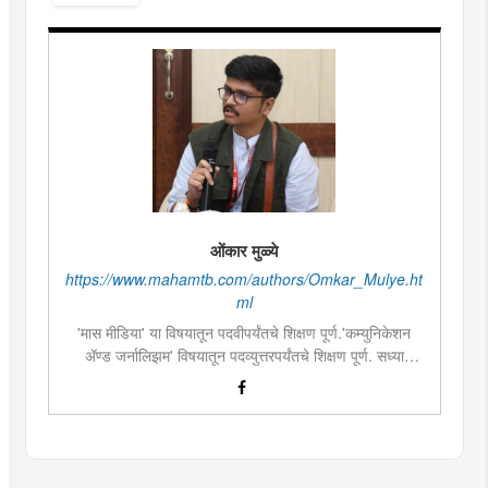
ओंकार मुळ्ये
https://www.mahamtb.com/authors/Omkar_Mulye.ht
ml
'मास मीडिया' या विषयातून पदवीपर्यंतचे शिक्षण पूर्ण.'कम्युनिकेशन
ॲण्ड जर्नालिझम' विषयातून पदव्युत्तरपर्यंतचे शिक्षण पूर्ण. सध्या
दै.'मुंबई तरुण भारत'मध्ये वेब उपसंपादक म्हणून कार्यरत. लिखाण,
संगीत, वाचन, फोटोग्राफी, इ.ची आवड.लिवोग्राफी भाषाशैलीत विशेष
प्रावीण्य.बालपणापासून रा.स्व.संघाचा स्वयंसेवक