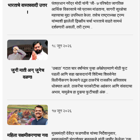
पंतप्रधान नरेंद्र मोदी यांनी 'जी- ७ परिषदेत जागतिक
भारताचे वास्तववादी उत्तर
आर्थिक विकासाचे नवे प्रारूप मांडताना, सागरी सुरक्षेचा
!
महत्त्वाचा मुद्दा उपस्थित केला. तसेच राष्ट्राध्यक्ष ट्रम्प
यांच्याशी झालेली द्विपक्षीय चर्चा भारताचे वाढते सामर्थ
दर्शवणारी असली, तरी ट्रम्प ..
१८ जून २०२६
‘उबाठा’ गटात चार वर्षांनंतर पुन्हा अपेक्षेप्रमााणे मोठी फूट
जुनी माती अन् जुनेच
पडली आणि सहा खासदारांनी शिंदेंच्या शिवसेनेत
वळण!
विलीनीकरण केल्याने उद्धव ठाकरेंचे राजकीय अस्तित्वच
धोक्यात आले. ठाकरेंचा पराकोटीचा अहंकार आणि संवादाचा
अभाव, यामुळेच हा दुसर्‍या फुटीचाही अंक ..
१७ जून २०२६
मुख्यमंत्री देवेंद्र फडणवीस यांच्या निर्देशानुसार,
महिला सक्षमीकरणाचा नवा
महसूलमंत्री चंद्रशेखर बावनकुळे यांनी जाहीर केलेला ‘एक