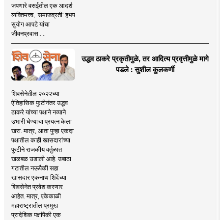
जपणारे वसईतील एक आदर्श
व्यक्तिमत्त्व, 'समाजव्रती' हभप
सुयोग आपटे यांचा
जीवनप्रवास.....
उद्धव ठाकरे प्रकृतीमुळे, तर आदित्य प्रवृत्तीमुळे मागे
पडले : सुशील कुलकर्णी
शिवसेनेतील २०२२च्या
ऐतिहासिक फुटीनंतर उद्धव
ठाकरे यांच्या पक्षाने नव्याने
उभारी घेण्याचा प्रयत्न केला
खरा. मात्र, आता पुन्हा एकदा
पक्षातील काही खासदारांच्या
फुटीने राजकीय वर्तुळात
खळबळ उडाली आहे. उबाठा
गटातील नऊपैकी सहा
खासदार एकनाथ शिंदेंच्या
शिवसेनेत प्रवेश करणार
आहेत. मात्र, एकेकाळी
महाराष्ट्रातील प्रमुख
प्रादेशिक पक्षांपैकी एक