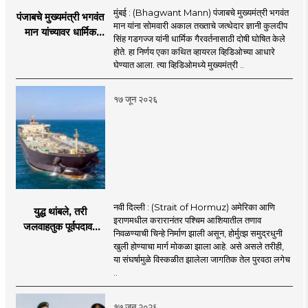
मुंबई : (Bhagwant Mann) पंजाबचे मुख्यमंत्री भगवंत
पंजाबचे मुख्यमंत्री भगवंत
मान यांना सोमवारी अकाल तख्ताचे जत्थेदार ज्ञानी कुलदीप
मान यांच्यावर धार्मिक
सिंह गडगज्ज यांनी धार्मिक गैरवर्तनासाठी दोषी घोषित केले
गैरवर्तनाचा ठपका!;अकाल
होते. हा निर्णय एका कथित व्हायरल व्हिडिओच्या आधारे
तख्ताच्या निर्णयाने मोठी
घेण्यात आला. त्या व्हिडिओमध्ये मुख्यमंत्री ..
खळबळ
१७ जून २०२६
नवी दिल्ली : (Strait of Hormuz) अमेरिका आणि
युद्ध थांबले, तरी
इराणमधील करारानंतर पश्चिम आशियातील तणाव
जलवाहतुक पूर्वपदावर
निवळण्याची चिन्हे निर्माण झाली असून, होर्मुत्झ समुद्रधुनी
येण्यास होणार विलंब;
खुली होण्याचा मार्ग मोकळा झाला आहे. असे असले तरीही,
अडकलेल्या जहाजांना
या संघर्षामुळे विस्कळीत झालेला जागतिक तेल पुरवठा लगेच
कराराच्या शाश्वततेची
..
चिंता.
१७ जून २०२६