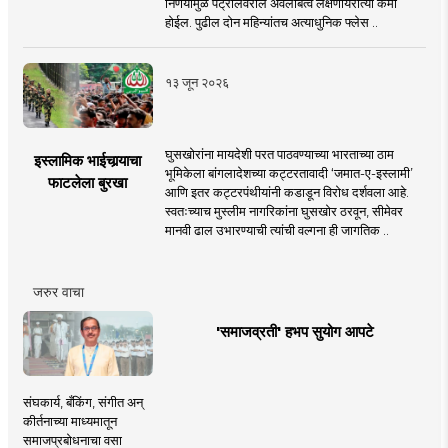
निर्णयामुळे पेट्रोलवरील अवलंबित्व लक्षणीयरीत्या कमी
होईल. पुढील दोन महिन्यांतच अत्याधुनिक फ्लेस ..
१३ जून २०२६
घुसखोरांना मायदेशी परत पाठवण्याच्या भारताच्या ठाम
इस्लामिक भाईचार्‍याचा
भूमिकेला बांगलादेशच्या कट्टरतावादी ‘जमात-ए-इस्लामी’
फाटलेला बुरखा
आणि इतर कट्टरपंथीयांनी कडाडून विरोध दर्शवला आहे.
स्वतःच्याच मुस्लीम नागरिकांना घुसखोर ठरवून, सीमेवर
मानवी ढाल उभारण्याची त्यांची वल्गना ही जागतिक ..
जरुर वाचा
'समाजव्रती' हभप सुयोग आपटे
संघकार्य, बँकिंग, संगीत अन्
कीर्तनाच्या माध्यमातून
समाजप्रबोधनाचा वसा