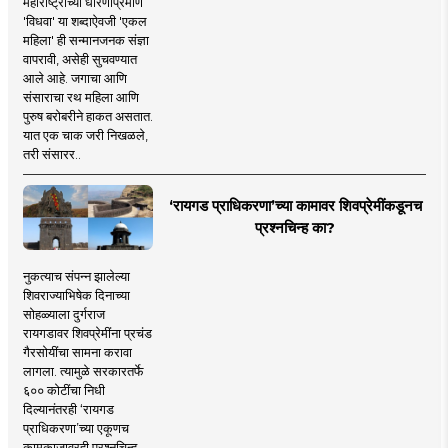
महाराष्ट्राच्या धोरणाप्रमाणे
'विधवा' या शब्दाऐवजी 'एकल
महिला' ही सन्मानजनक संज्ञा
वापरावी, असेही सुचवण्यात
आले आहे. जगाचा आणि
संसाराचा रथ महिला आणि
पुरुष बरोबरीने हाकत असतात.
यात एक चाक जरी निखळले,
तरी संसारर..
‘रायगड प्राधिकरणा’च्या कामावर शिवप्रेमींकडूनच
प्रश्नचिन्ह का?
नुकत्याच संपन्न झालेल्या
शिवराज्याभिषेक दिनाच्या
सोहळ्याला दुर्गराज
रायगडावर शिवप्रेमींना प्रचंड
गैरसोयींचा सामना करावा
लागला. त्यामुळे सरकारतर्फे
६०० कोटींचा निधी
दिल्यानंतरही ‘रायगड
प्राधिकरणा’च्या एकूणच
कामकाजावरही प्रश्नचिन्ह