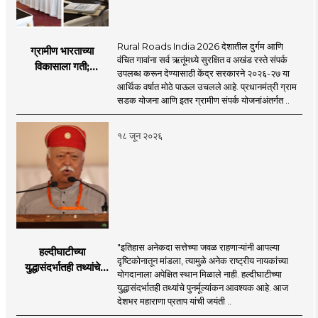
Rural Roads India 2026 देशातील दुर्गम आणि
ग्रामीण भारताच्या
वंचित गावांना सर्व ऋतूंमध्ये सुरक्षित व अखंड रस्ते संपर्क
विकासाला गती;
उपलब्ध करून देण्यासाठी केंद्र सरकारने २०२६-२७ या
२०२६-२७ मध्ये २६
आर्थिक वर्षात मोठे पाऊल उचलले आहे. प्रधानमंत्री ग्राम
हजार किमी नव्या रस्त्यांचे
सडक योजना आणि इतर ग्रामीण संपर्क योजनांअंतर्गत ..
लक्ष्य!
१८ जून २०२६
"इतिहास अनेकदा सत्तेच्या जवळ राहणाऱ्यांनी आपल्या
हल्दीघाटीच्या
दृष्टिकोनातून मांडला, त्यामुळे अनेक राष्ट्रीय नायकांच्या
युद्धासंदर्भातही तथ्यांचे
योगदानाला अपेक्षित स्थान मिळाले नाही. हल्दीघाटीच्या
पुनर्मूल्यांकन आवश्यक! :
युद्धासंदर्भातही तथ्यांचे पुनर्मूल्यांकन आवश्यक आहे. आज
सरसंघचालक डॉ.
देशभर महाराणा प्रताप यांची जयंती ..
मोहनजी भागवत