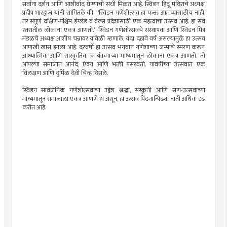
सर्वांना दर्शन आणि आशीर्वाद घेण्याची संधी मिळत आहे. स्विडन हिंदू मंदिराचे अध्यक्ष
प्रदीप भारद्वाज यांनी सांगितले की, “स्विडन गणेशोत्सव हा फक्त आमच्यासाठीच नाही,
तर संपूर्ण दक्षिण-पश्चिम इंग्लंड व वेल्स प्रदेशासाठी एक महत्त्वाचा उत्सव आहे. हा सर्व
स्तरातील लोकांना एकत्र आणतो.” स्विडन गणेशोत्सवचे संस्थापक आणि स्विडन मित्र
मंडळचे अध्यक्ष आशीष चन्नावर यावेळी म्हणाले, यंदा दहावे वर्ष असल्यामुळे हा उत्सव
आणखी खास झाला आहे. दरवर्षी हा उत्सव भगवान गणेशाच्या जन्माचे स्मरण करून
आध्यात्मिक आणि सांस्कृतिक कार्यक्रमांच्या माध्यमातून लोकांना एकत्र आणतो. तो
आपल्या समाजात आनंद, ऐक्य आणि भक्ती पसरवतो. यावर्षीच्या उत्सवात एक
विलक्षण आणि दुर्मिळ दैवी चिन्ह दिसले.
स्विडन सार्वजनिक गणेशोत्सवाचा उद्देश श्रद्धा, संस्कृती आणि सण-उत्सवाच्या
माध्यमातून समाजाला एकत्र आणणे हा असून, हा उत्सव पिढ्यान्पिढ्या नाती अधिक दृढ
करीत आहे.