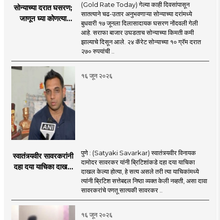
(Gold Rate Today) गेल्या काही दिवसांपासून
सोन्याच्या दरात घसरण;
सातत्याने चढ-उतार अनुभवणाऱ्या सोन्याच्या दरांमध्ये
जाणून घ्या कोणत्या
बुधवारी १७ जूनला दिलासादायक घसरण नोंदवली गेली
शहरात काय दर?
आहे. सराफा बाजार उघडताच सोन्याच्या किमती कमी
झाल्याचे दिसून आले. २४ कॅरेट सोन्याच्या १० ग्रॅम दरात
२७० रुपयांची ..
१६ जून २०२६
पुणे : (Satyaki Savarkar) स्वातंत्र्यवीर विनायक
स्वातंत्र्यवीर सावरकरांनी
दामोदर सावरकर यांनी ब्रिटिशांकडे दहा दया याचिका
दहा दया याचिका दाखल
दाखल केल्या होत्या, हे सत्य असले तरी त्या याचिकांमध्ये
केल्या, मात्र
त्यांनी ब्रिटिश सत्तेबद्दल निष्ठा व्यक्त केली नव्हती, असा दावा
ब्रिटिशांप्रति कधीही
सावरकरांचे पणतू सात्यकी सावरकर ..
निष्ठा व्यक्त केली नाही’!
पणतू सात्यकी सावरकर
१६ जून २०२६