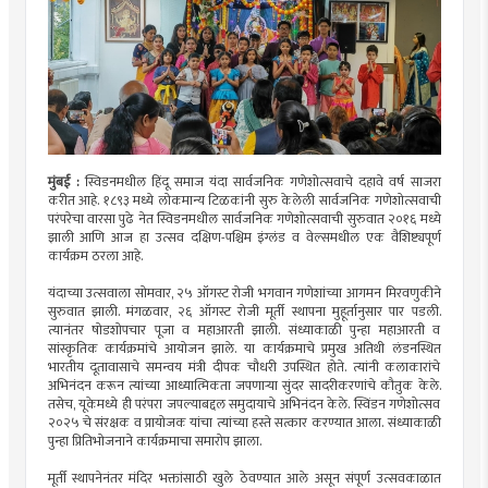
मुंबई :
स्विडनमधील हिंदू समाज यंदा सार्वजनिक गणेशोत्सवाचे दहावे वर्ष साजरा
करीत आहे. १८९३ मध्ये लोकमान्य टिळकांनी सुरु केलेली सार्वजनिक गणेशोत्सवाची
परंपरेचा वारसा पुढे नेत स्विडनमधील सार्वजनिक गणेशोत्सवाची सुरुवात २०१६ मध्ये
झाली आणि आज हा उत्सव दक्षिण-पश्चिम इंग्लंड व वेल्समधील एक वैशिष्ट्यपूर्ण
कार्यक्रम ठरला आहे.
यंदाच्या उत्सवाला सोमवार, २५ ऑगस्ट रोजी भगवान गणेशांच्या आगमन मिरवणुकीने
सुरुवात झाली. मंगळवार, २६ ऑगस्ट रोजी मूर्ती स्थापना मुहूर्तानुसार पार पडली.
त्यानंतर षोडशोपचार पूजा व महाआरती झाली. संध्याकाळी पुन्हा महाआरती व
सांस्कृतिक कार्यक्रमांचे आयोजन झाले. या कार्यक्रमाचे प्रमुख अतिथी लंडनस्थित
भारतीय दूतावासाचे समन्वय मंत्री दीपक चौधरी उपस्थित होते. त्यांनी कलाकारांचे
अभिनंदन करून त्यांच्या आध्यात्मिकता जपणाऱ्या सुंदर सादरीकरणांचे कौतुक केले.
तसेच, यूकेमध्ये ही परंपरा जपल्याबद्दल समुदायाचे अभिनंदन केले. स्विंडन गणेशोत्सव
२०२५ चे संरक्षक व प्रायोजक यांचा त्यांच्या हस्ते सत्कार करण्यात आला. संध्याकाळी
पुन्हा प्रितिभोजनाने कार्यक्रमाचा समारोप झाला.
मूर्ती स्थापनेनंतर मंदिर भक्तांसाठी खुले ठेवण्यात आले असून संपूर्ण उत्सवकाळात