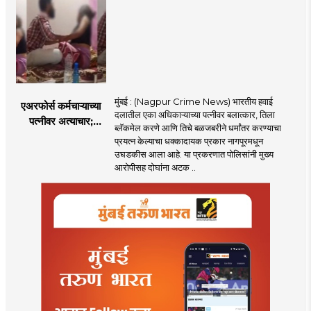
यांनी न्यायालयात सादर
केला दावा
मुंबई : (Nagpur Crime News) भारतीय हवाई
एअरफोर्स कर्मचाऱ्याच्या
दलातील एका अधिकाऱ्याच्या पत्नीवर बलात्कार, तिला
पत्नीवर अत्याचार;
ब्लॅकमेल करणे आणि तिचे बळजबरीने धर्मांतर करण्याचा
नागपुरातील प्रकरणाने
प्रयत्न केल्याचा धक्कादायक प्रकार नागपूरमधून
उडवली खळबळ!
उघडकीस आला आहे. या प्रकरणात पोलिसांनी मुख्य
आरोपीसह दोघांना अटक ..