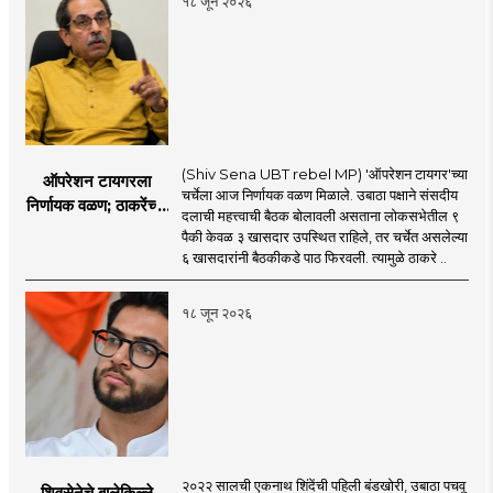
१८ जून २०२६
(Shiv Sena UBT rebel MP) 'ऑपरेशन टायगर'च्या
ऑपरेशन टायगरला
चर्चेला आज निर्णायक वळण मिळाले. उबाठा पक्षाने संसदीय
निर्णायक वळण; ठाकरेंच्या
दलाची महत्त्वाची बैठक बोलावली असताना लोकसभेतील ९
बैठकीला ६ खासदार
पैकी केवळ ३ खासदार उपस्थित राहिले, तर चर्चेत असलेल्या
गैरहजर, थेट शिंदे सेनेत
६ खासदारांनी बैठकीकडे पाठ फिरवली. त्यामुळे ठाकरे ..
विलीन होण्याचा प्रस्ताव?
१८ जून २०२६
२०२२ सालची एकनाथ शिंदेंची पहिली बंडखोरी, उबाठा पचवू
शिवसेनेचे बालेकिल्ले