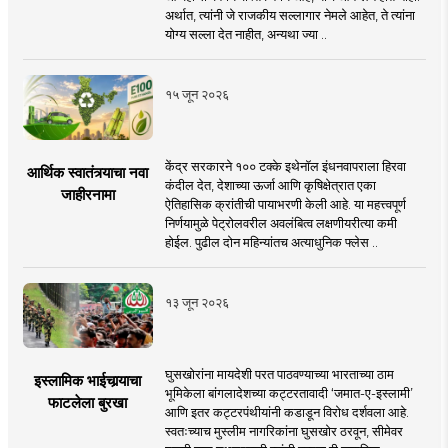
अर्थात, त्यांनी जे राजकीय सल्लागार नेमले आहेत, ते त्यांना
योग्य सल्ला देत नाहीत, अन्यथा ज्या ..
१५ जून २०२६
केंद्र सरकारने १०० टक्के इथेनॉल इंधनवापराला हिरवा
आर्थिक स्वातंत्र्याचा नवा
कंदील देत, देशाच्या ऊर्जा आणि कृषिक्षेत्रात एका
जाहीरनामा
ऐतिहासिक क्रांतीची पायाभरणी केली आहे. या महत्त्वपूर्ण
निर्णयामुळे पेट्रोलवरील अवलंबित्व लक्षणीयरीत्या कमी
होईल. पुढील दोन महिन्यांतच अत्याधुनिक फ्लेस ..
१३ जून २०२६
घुसखोरांना मायदेशी परत पाठवण्याच्या भारताच्या ठाम
इस्लामिक भाईचार्‍याचा
भूमिकेला बांगलादेशच्या कट्टरतावादी ‘जमात-ए-इस्लामी’
फाटलेला बुरखा
आणि इतर कट्टरपंथीयांनी कडाडून विरोध दर्शवला आहे.
स्वतःच्याच मुस्लीम नागरिकांना घुसखोर ठरवून, सीमेवर