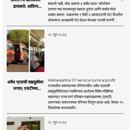
शकली नाही, तोच अवघ्या ४ वर्षांत आता 'ऑपरेशन
ढासळले; आदित्य
टायगर'च्या माध्यमातून पक्षाला दुसरा आणि सर्वात मोठा
ठाकरेंच्या नेतृत्वावरच
धक्का बसला. उबाठाच्या ९ पैकी ६ खासदारांनी थेट दिल्लीत
प्रश्नचिन्ह? ठाकरे ब्रँड
लोकसभा अध्यक्षांची भेट घेऊन वेगळ्या गटाची मागणी ..
नेमका कुठे चुकला?
१८ जून २०२६
Maharashtra ST service turns a profit
अवैध प्रवासी वाहतुकीवर
राज्यातील बसस्थानक परिसरातील अवैध प्रवासी
लगाम; एसटीच्या
वाहतुकीविरोधात राबविण्यात आलेल्या विशेष मोहिमेचा
उत्पन्नात १५ दिवसांत
महाराष्ट्र राज्य मार्ग परिवहन महामंडळाच्या (एसटी)
४३.८३ कोटींची वाढ!
उत्पन्नावर सकारात्मक परिणाम दिसून आला आहे. केवळ १५
दिवसांच्या कालावधीत ..
१८ जून २०२६