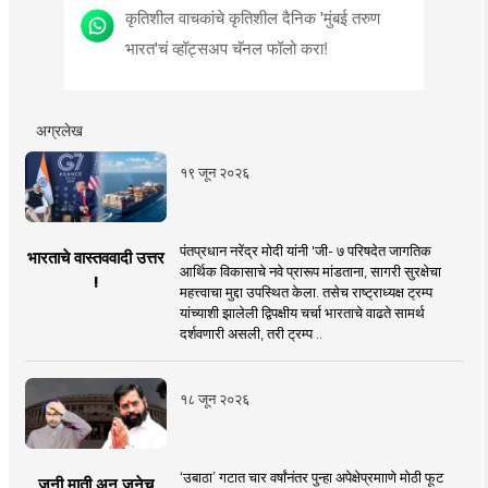
कृतिशील वाचकांचे कृतिशील दैनिक 'मुंबई तरुण
भारत'चं व्हॉट्सअप चॅनल फॉलो करा!
अग्रलेख
१९ जून २०२६
पंतप्रधान नरेंद्र मोदी यांनी 'जी- ७ परिषदेत जागतिक
भारताचे वास्तववादी उत्तर
आर्थिक विकासाचे नवे प्रारूप मांडताना, सागरी सुरक्षेचा
!
महत्त्वाचा मुद्दा उपस्थित केला. तसेच राष्ट्राध्यक्ष ट्रम्प
यांच्याशी झालेली द्विपक्षीय चर्चा भारताचे वाढते सामर्थ
दर्शवणारी असली, तरी ट्रम्प ..
१८ जून २०२६
‘उबाठा’ गटात चार वर्षांनंतर पुन्हा अपेक्षेप्रमााणे मोठी फूट
जुनी माती अन् जुनेच