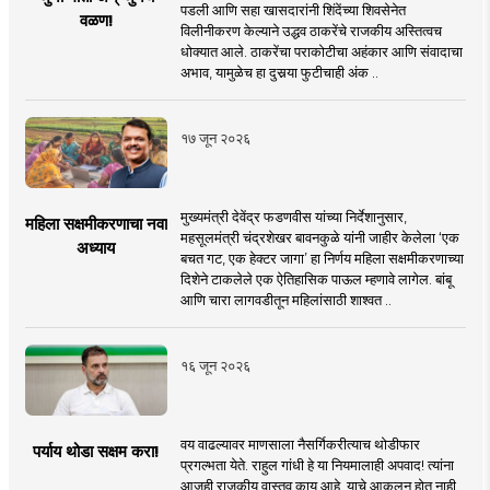
पडली आणि सहा खासदारांनी शिंदेंच्या शिवसेनेत
वळण!
विलीनीकरण केल्याने उद्धव ठाकरेंचे राजकीय अस्तित्वच
धोक्यात आले. ठाकरेंचा पराकोटीचा अहंकार आणि संवादाचा
अभाव, यामुळेच हा दुसर्‍या फुटीचाही अंक ..
१७ जून २०२६
मुख्यमंत्री देवेंद्र फडणवीस यांच्या निर्देशानुसार,
महिला सक्षमीकरणाचा नवा
महसूलमंत्री चंद्रशेखर बावनकुळे यांनी जाहीर केलेला ‘एक
अध्याय
बचत गट, एक हेक्टर जागा’ हा निर्णय महिला सक्षमीकरणाच्या
दिशेने टाकलेले एक ऐतिहासिक पाऊल म्हणावे लागेल. बांबू
आणि चारा लागवडीतून महिलांसाठी शाश्वत ..
१६ जून २०२६
वय वाढल्यावर माणसाला नैसर्गिकरीत्याच थोडीफार
पर्याय थोडा सक्षम करा!
प्रगल्भता येते. राहुल गांधी हे या नियमालाही अपवाद! त्यांना
आजही राजकीय वास्तव काय आहे, याचे आकलन होत नाही.