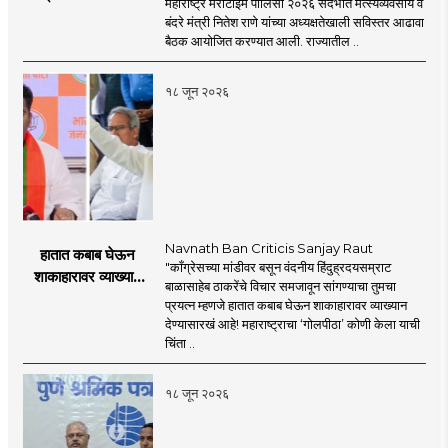
महाराष्ट्र मेरीटाईम पॉलिसी २०२६ संदर्भात मत्स्यव्यवसाय व
'महाराष्ट्र मेरीटाईम
बंदरे मंत्री नितेश राणे यांच्या अध्यक्षतेखाली सविस्तर आढावा
पॉलिसी २०२६'चा
बैठक आयोजित करण्यात आली. राज्यातील ..
प्रस्ताव
१८ जून २०२६
Navnath Ban Criticis Sanjay Raut
हातात कबाब घेऊन
"काँग्रेसच्या मांडीवर बसून वंदनीय हिंदुह्रदयसम्राट
शाकाहारावर व्याख्यान
बाळासाहेब ठाकरेंचे विचार समजावून सांगण्याचा तुमचा
देण्यासारखा राऊत यांचा
प्रयत्न म्हणजे हातात कबाब घेऊन शाकाहारावर व्याख्यान
प्रयत्न - नवनाथ बन
देण्यासारखं आहे! महाराष्ट्राचा ‘गोलपीठा’ कोणी केला याची
चिंता ..
१८ जून २०२६