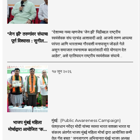
"देशाच्या नव्या म्हणजेच 'जेन झी' पिढीबद्दल राष्ट्रीय
'जेन झी' तरुणांवर संघाचा
स्वयंसेवक संघ प्रचंड आशावादी आहे. आजचे तरुण आपल्या
पूर्ण विश्वास! : सुनील
परंपरा आणि भारताच्या गौरवाशी मनापासून जोडले गेले
आंबेकर
असून समाजात रचनात्मक बदलांसाठी मोठे योगदान देत
आहेत", असे प्रतिपादन राष्ट्रीय स्वयंसेवक संघाचे ..
१७ जून २०२६
मुंबई : (Public Awareness Campaign)
भाजप मुंबई महिला
पंतप्रधान नरेंद्र मोदी यांच्या स्वस्त भारत सशक्त भारत या
मोर्चाद्वारा आयोजित 'कमी
संकल्प अंतर्गत भाजप मुंबई महिला मोर्चा द्वारा आयोजित कमी
तेल गॅस बचत ' उपक्रम
तेल गॅस बचत ' जनजागरण अभियानात मुंबई भाजप अध्यक्ष