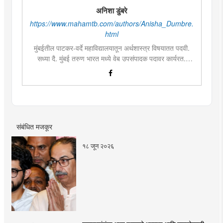
अनिशा डुंबरे
https://www.mahamtb.com/authors/Anisha_Dumbre.
html
मुंबईतील पाटकर-वर्दे महाविद्यालयातून अर्थशास्त्र विषयातत पदवी.
सध्या दै. मुंबई तरुण भारत मध्ये वेब उपसंपादक पदावर कार्यरत.
लिखाण, वाचन आणि निवेदनाची विशेष आवड. मराठी साहित्य,
इतिहास, राजकारण, आणि मनोरंजन विषयांत रस. महाविद्यालयीन
काळात वक्तृत्व, कथाकथन, काव्यवाचन स्पर्धांमध्ये सहभाग आणि
पारितोषिके.\
संबंधित मजकूर
१८ जून २०२६