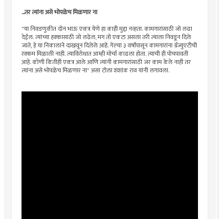
...तर त्यांना असे भोपळेच मिळणार ना
"या निवडणुकीत दोन भाऊ एकत्र येणे हा काही मुद्दा नव्हता. कामगारांसाठी जो लढा
देईल. त्यांच्या हक्कासाठी जो लढेल, मग तो एकटा असला तरी त्याला निवडून दिले
जाते, हे या निकालाने दाखवून दिलेले आहे. गेल्या ३ वर्षांपासून कामगारांना ग्रॅज्युएटीची
रक्कम मिळाली नाही. त्याविरोधात आम्ही मोर्चा काढला होता. त्याची ही पोचपावती
आहे. कोणी कितीही एकत्र आले आणि त्यांनी कामगारांसाठी जर काम केले नाही तर
त्यांना असे भोपळेच मिळणार ना" असा टोला शशांक राव यांनी लगावला.