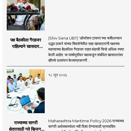
(Shiv Sena UBT) 'ऑपरेशन टायगर'च्या चर्चेदरम्यान
पक्ष बैठकीला गैरहजर
उद्धव ठाकरे यांच्या शिवसेनेतील सहा खासदारांनी पक्षाच्या
राहिल्याने खासदार
महत्त्वाच्या बैठकीला गैरहजर राहत बंडाची चिन्हे अधिक स्पष्ट
अपात्र ठरू शकतात का?
केली आहेत. या पार्श्वभूमीवर पक्षाकडून संबंधित खासदारांवर
व्हीप आणि कायदा नेमकं
व्हीपचे उल्लंघन केल्याप्रकरणी ..
काय सांगतो?
१८ जून २०२६
Maharashtra Maritime Policy 2026 राज्याच्या
राज्याच्या सागरी
सागरी अर्थव्यवस्थेला नवी दिशा देण्यासाठी प्रस्तावित
क्षेत्रासाठी नवे व्हिजन;