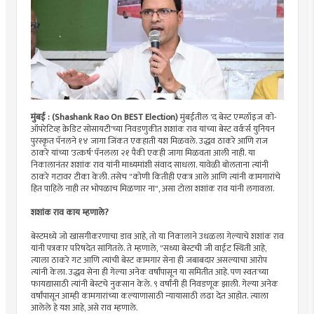
मुंबई : (Shashank Rao On BEST Election)
मुंबईतील 'द बेस्ट एम्प्लॉइज को-
ऑपरेटिव्ह क्रेडिट सोसायटी'च्या निवडणुकीत शशांक राव यांच्या बेस्ट वर्कर्स युनियन
पुरस्कृत पॅनलने १४ जागा जिंकत एकहाती यश मिळवले. उद्धव ठाकरे आणि राज
ठाकरे यांच्या 'उत्कर्ष' पॅनलला २१ पैकी एकही जागा मिळवता आली नाही. या
निकालानंतर शशांक राव यांनी माध्यमांशी संवाद साधला. यावेळी बोलताना त्यांनी
ठाकरे गटावर टीका केली. तसेच "कोणी कितीही एकत्र आले आणि त्यांनी कामगारांचे
हित पाहिले नाही तर भोपळाच मिळणार ना", असा टोला शशांक राव यांनी लगावला.
शशांक राव काय म्हणाले?
बेस्टमध्ये जो खासगीकरणाचा डाव आहे, तो या निकालाने उधळला गेल्याचे शशांक राव
यांनी पत्रकार परिषदेत सांगितले. ते म्हणाले, "सध्या बेस्टची जी वाईट स्थिती आहे,
त्याला ठाकरे गट आणि त्यांची बेस्ट कामगार सेना ही जबाबदार असल्याचा आरोप
त्यांनी केला. उद्धव सेना ही गेल्या अनेक वर्षांपासून या समितीत आहे. पण स्वतःच्या
फायद्यासाठी त्यांनी बेस्टचे नुकसान केले. ९ वर्षांनी ही निवडणूक झाली. गेल्या अनेक
वर्षांपासून आम्ही कामगारांच्या कल्याणासाठी न्यायासाठी लढा देत आहोत. त्याला
आलेले हे यश आहे, असे राव म्हणाले.