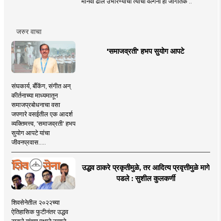
मानवी ढाल उभारण्याची त्यांची वल्गना ही जागतिक ..
जरुर वाचा
'समाजव्रती' हभप सुयोग आपटे
संघकार्य, बँकिंग, संगीत अन्
कीर्तनाच्या माध्यमातून
समाजप्रबोधनाचा वसा
जपणारे वसईतील एक आदर्श
व्यक्तिमत्त्व, 'समाजव्रती' हभप
सुयोग आपटे यांचा
जीवनप्रवास.....
उद्धव ठाकरे प्रकृतीमुळे, तर आदित्य प्रवृत्तीमुळे मागे
पडले : सुशील कुलकर्णी
शिवसेनेतील २०२२च्या
ऐतिहासिक फुटीनंतर उद्धव
ठाकरे यांच्या पक्षाने नव्याने