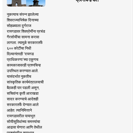
नुकत्याच संपन्न झालेल्या
शिवराज्याभिषेक दिनाच्या
सोहळ्याला दुर्गराज
रायगडावर शिवप्रेमींना प्रचंड
गैरसोयींचा सामना करावा
लागला. त्यामुळे सरकारतर्फे
६०० कोटींचा निधी
दिल्यानंतरही ‘रायगड
प्राधिकरणा’च्या एकूणच
कामकाजावरही प्रश्नचिन्ह
उपस्थित करण्यात आले.
यासंदर्भात नुकतीच
सांस्कृतिक कार्यमंत्रालयाची
बैठकही पार पडली असून,
सचिवांना कृती आराखडा
सादर करण्याचे आदेशही
सरकारतर्फे देण्यात आले
आहेत. त्यानिमित्ताने
रायगडावरील पायाभूत
सोयीसुविधांच्या समस्यांचा
आढावा घेणारा आणि तेथील
प्रश्नांवरील समाधान