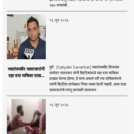
२७० रुपयांची ..
१६ जून २०२६
पुणे : (Satyaki Savarkar) स्वातंत्र्यवीर विनायक
स्वातंत्र्यवीर सावरकरांनी
दामोदर सावरकर यांनी ब्रिटिशांकडे दहा दया याचिका
दहा दया याचिका दाखल
दाखल केल्या होत्या, हे सत्य असले तरी त्या याचिकांमध्ये
केल्या, मात्र
त्यांनी ब्रिटिश सत्तेबद्दल निष्ठा व्यक्त केली नव्हती, असा दावा
ब्रिटिशांप्रति कधीही
सावरकरांचे पणतू सात्यकी सावरकर ..
निष्ठा व्यक्त केली नाही’!
पणतू सात्यकी सावरकर
१६ जून २०२६
यांनी न्यायालयात सादर
केला दावा