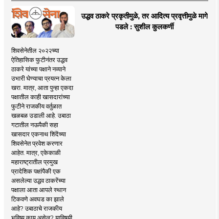
उद्धव ठाकरे प्रकृतीमुळे, तर आदित्य प्रवृत्तीमुळे मागे
पडले : सुशील कुलकर्णी
शिवसेनेतील २०२२च्या
ऐतिहासिक फुटीनंतर उद्धव
ठाकरे यांच्या पक्षाने नव्याने
उभारी घेण्याचा प्रयत्न केला
खरा. मात्र, आता पुन्हा एकदा
पक्षातील काही खासदारांच्या
फुटीने राजकीय वर्तुळात
खळबळ उडाली आहे. उबाठा
गटातील नऊपैकी सहा
खासदार एकनाथ शिंदेंच्या
शिवसेनेत प्रवेश करणार
आहेत. मात्र, एकेकाळी
महाराष्ट्रातील प्रमुख
प्रादेशिक पक्षांपैकी एक
असलेल्या उद्धव ठाकरेंच्या
पक्षाला आता आपले स्थान
टिकवणे अवघड का झाले
आहे? उबाठाचे राजकीय
भविष्य काय असेल? याविषयी