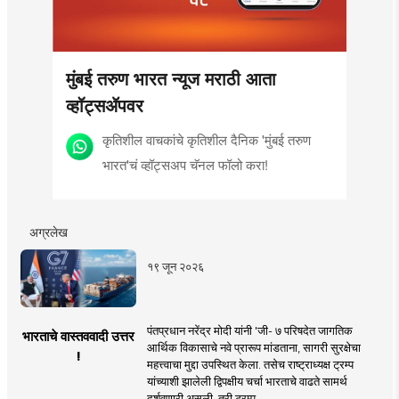
मुंबई तरुण भारत न्यूज मराठी आता
व्हॉट्सॲपवर
कृतिशील वाचकांचे कृतिशील दैनिक 'मुंबई तरुण
भारत'चं व्हॉट्सअप चॅनल फॉलो करा!
अग्रलेख
१९ जून २०२६
पंतप्रधान नरेंद्र मोदी यांनी 'जी- ७ परिषदेत जागतिक
भारताचे वास्तववादी उत्तर
आर्थिक विकासाचे नवे प्रारूप मांडताना, सागरी सुरक्षेचा
!
महत्त्वाचा मुद्दा उपस्थित केला. तसेच राष्ट्राध्यक्ष ट्रम्प
यांच्याशी झालेली द्विपक्षीय चर्चा भारताचे वाढते सामर्थ
दर्शवणारी असली, तरी ट्रम्प ..