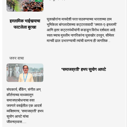
घुसखोरांना मायदेशी परत पाठवण्याच्या भारताच्या ठाम
इस्लामिक भाईचार्‍याचा
भूमिकेला बांगलादेशच्या कट्टरतावादी ‘जमात-ए-इस्लामी’
फाटलेला बुरखा
आणि इतर कट्टरपंथीयांनी कडाडून विरोध दर्शवला आहे.
स्वतःच्याच मुस्लीम नागरिकांना घुसखोर ठरवून, सीमेवर
मानवी ढाल उभारण्याची त्यांची वल्गना ही जागतिक ..
जरुर वाचा
'समाजव्रती' हभप सुयोग आपटे
संघकार्य, बँकिंग, संगीत अन्
कीर्तनाच्या माध्यमातून
समाजप्रबोधनाचा वसा
जपणारे वसईतील एक आदर्श
व्यक्तिमत्त्व, 'समाजव्रती' हभप
सुयोग आपटे यांचा
जीवनप्रवास.....