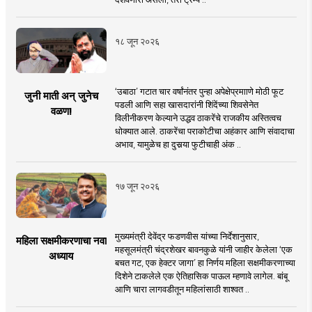
१८ जून २०२६
‘उबाठा’ गटात चार वर्षांनंतर पुन्हा अपेक्षेप्रमााणे मोठी फूट
जुनी माती अन् जुनेच
पडली आणि सहा खासदारांनी शिंदेंच्या शिवसेनेत
वळण!
विलीनीकरण केल्याने उद्धव ठाकरेंचे राजकीय अस्तित्वच
धोक्यात आले. ठाकरेंचा पराकोटीचा अहंकार आणि संवादाचा
अभाव, यामुळेच हा दुसर्‍या फुटीचाही अंक ..
१७ जून २०२६
मुख्यमंत्री देवेंद्र फडणवीस यांच्या निर्देशानुसार,
महिला सक्षमीकरणाचा नवा
महसूलमंत्री चंद्रशेखर बावनकुळे यांनी जाहीर केलेला ‘एक
अध्याय
बचत गट, एक हेक्टर जागा’ हा निर्णय महिला सक्षमीकरणाच्या
दिशेने टाकलेले एक ऐतिहासिक पाऊल म्हणावे लागेल. बांबू
आणि चारा लागवडीतून महिलांसाठी शाश्वत ..