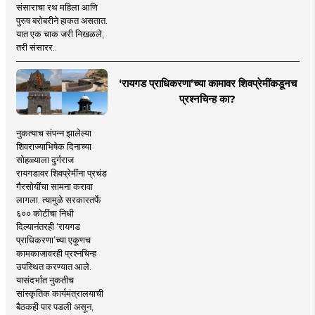
संसाराचा रथ महिला आणि
पुरुष बरोबरीने हाकत असतात.
यात एक चाक जरी निखळले,
तरी संसारर..
‘रायगड प्राधिकरणा’च्या कामावर शिवप्रेमींकडूनच
प्रश्नचिन्ह का?
नुकत्याच संपन्न झालेल्या
शिवराज्याभिषेक दिनाच्या
सोहळ्याला दुर्गराज
रायगडावर शिवप्रेमींना प्रचंड
गैरसोयींचा सामना करावा
लागला. त्यामुळे सरकारतर्फे
६०० कोटींचा निधी
दिल्यानंतरही ‘रायगड
प्राधिकरणा’च्या एकूणच
कामकाजावरही प्रश्नचिन्ह
उपस्थित करण्यात आले.
यासंदर्भात नुकतीच
सांस्कृतिक कार्यमंत्रालयाची
बैठकही पार पडली असून,