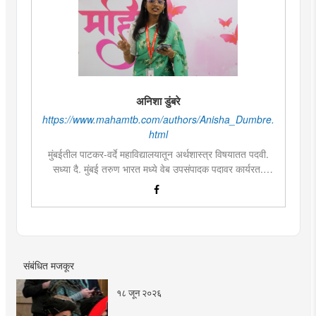
अनिशा डुंबरे
https://www.mahamtb.com/authors/Anisha_Dumbre.
html
मुंबईतील पाटकर-वर्दे महाविद्यालयातून अर्थशास्त्र विषयातत पदवी.
सध्या दै. मुंबई तरुण भारत मध्ये वेब उपसंपादक पदावर कार्यरत.
लिखाण, वाचन आणि निवेदनाची विशेष आवड. मराठी साहित्य,
इतिहास, राजकारण, आणि मनोरंजन विषयांत रस. महाविद्यालयीन
काळात वक्तृत्व, कथाकथन, काव्यवाचन स्पर्धांमध्ये सहभाग आणि
पारितोषिके.\
संबंधित मजकूर
१८ जून २०२६