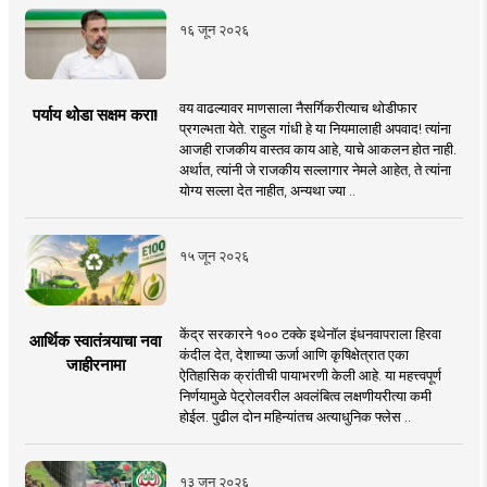
१६ जून २०२६
वय वाढल्यावर माणसाला नैसर्गिकरीत्याच थोडीफार
पर्याय थोडा सक्षम करा!
प्रगल्भता येते. राहुल गांधी हे या नियमालाही अपवाद! त्यांना
आजही राजकीय वास्तव काय आहे, याचे आकलन होत नाही.
अर्थात, त्यांनी जे राजकीय सल्लागार नेमले आहेत, ते त्यांना
योग्य सल्ला देत नाहीत, अन्यथा ज्या ..
१५ जून २०२६
केंद्र सरकारने १०० टक्के इथेनॉल इंधनवापराला हिरवा
आर्थिक स्वातंत्र्याचा नवा
कंदील देत, देशाच्या ऊर्जा आणि कृषिक्षेत्रात एका
जाहीरनामा
ऐतिहासिक क्रांतीची पायाभरणी केली आहे. या महत्त्वपूर्ण
निर्णयामुळे पेट्रोलवरील अवलंबित्व लक्षणीयरीत्या कमी
होईल. पुढील दोन महिन्यांतच अत्याधुनिक फ्लेस ..
१३ जून २०२६