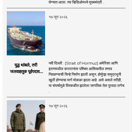
तख्ताच्या निर्णयाने मोठी
घेण्यात आला. त्या व्हिडिओमध्ये मुख्यमंत्री ..
खळबळ
१७ जून २०२६
नवी दिल्ली : (Strait of Hormuz) अमेरिका आणि
युद्ध थांबले, तरी
इराणमधील करारानंतर पश्चिम आशियातील तणाव
जलवाहतुक पूर्वपदावर
निवळण्याची चिन्हे निर्माण झाली असून, होर्मुत्झ समुद्रधुनी
येण्यास होणार विलंब;
खुली होण्याचा मार्ग मोकळा झाला आहे. असे असले तरीही,
अडकलेल्या जहाजांना
या संघर्षामुळे विस्कळीत झालेला जागतिक तेल पुरवठा लगेच
कराराच्या शाश्वततेची
..
चिंता.
१७ जून २०२६