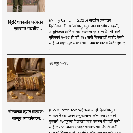
(Army Uniform 2026) भारतीय लष्कराने
ब्रिटिशकालीन परंपरांना
ब्रिटिशकालीन परंपरांपासून दूर जात भारतीय संस्कृती,
रामराम! भारतीय
आधुनिकता आणि व्यावहारिकतेला प्राधान्य देणारी ‘आर्मी
लष्कराची नवी ‘आर्मी
युनिफॉर्म २०२६’ ही नवी १७४ पानी नियमावली जाहीर केली
युनिफॉर्म २०२६’
आहे. या बदलांमुळे लष्कराच्या गणवेशात मोठे परिवर्तन होणार
नियमावली लागू
..
१७ जून २०२६
(Gold Rate Today) गेल्या काही दिवसांपासून
सोन्याच्या दरात घसरण;
सातत्याने चढ-उतार अनुभवणाऱ्या सोन्याच्या दरांमध्ये
जाणून घ्या कोणत्या
बुधवारी १७ जूनला दिलासादायक घसरण नोंदवली गेली
शहरात काय दर?
आहे. सराफा बाजार उघडताच सोन्याच्या किमती कमी
झाल्याचे दिसून आले. २४ कॅरेट सोन्याच्या १० ग्रॅम दरात