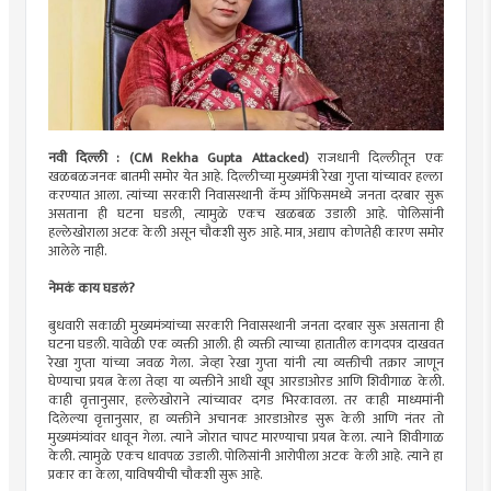
नवी दिल्ली : (CM Rekha Gupta Attacked)
राजधानी दिल्लीतून एक
खळबळजनक बातमी समोर येत आहे. दिल्लीच्या मुख्यमंत्री रेखा गुप्ता यांच्यावर हल्ला
करण्यात आला. त्यांच्या सरकारी निवासस्थानी कॅम्प ऑफिसमध्ये जनता दरबार सुरू
असताना ही घटना घडली, त्यामुळे एकच खळबळ उडाली आहे. पोलिसांनी
हल्लेखोराला अटक केली असून चौकशी सुरु आहे. मात्र, अद्याप कोणतेही कारण समोर
आलेले नाही.
नेमकं काय घडलं?
बुधवारी सकाळी मुख्यमंत्र्यांच्या सरकारी निवासस्थानी जनता दरबार सुरू असताना ही
घटना घडली. यावेळी एक व्यक्ती आली. ही व्यक्ती त्याच्या हातातील कागदपत्र दाखवत
रेखा गुप्ता यांच्या जवळ गेला. जेव्हा रेखा गुप्ता यांनी त्या व्यक्तीची तक्रार जाणून
घेण्याचा प्रयत्न केला तेव्हा या व्यक्तीने आधी खूप आरडाओरड आणि शिवीगाळ केली.
काही वृत्तानुसार, हल्लेखोराने त्यांच्यावर दगड भिरकावला. तर काही माध्यमांनी
दिलेल्या वृत्तानुसार, हा व्यक्तीने अचानक आरडाओरड सुरू केली आणि नंतर तो
मुख्यमंत्र्यांवर धावून गेला. त्याने जोरात चापट मारण्याचा प्रयत्न केला. त्याने शिवीगाळ
केली. त्यामुळे एकच धावपळ उडाली. पोलिसांनी आरोपीला अटक केली आहे. त्याने हा
प्रकार का केला, याविषयीची चौकशी सुरू आहे.