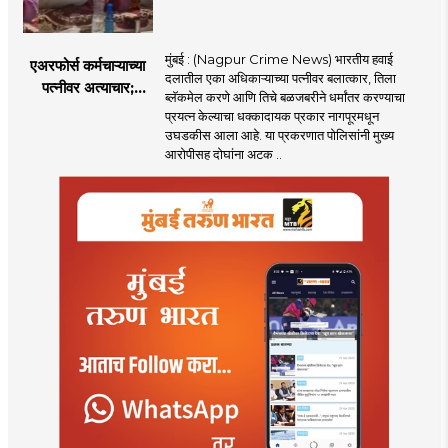
मुंबई : (Nagpur Crime News) भारतीय हवाई
एअरफोर्स कर्मचाऱ्याच्या
दलातील एका अधिकाऱ्याच्या पत्नीवर बलात्कार, तिला
पत्नीवर अत्याचार;
ब्लॅकमेल करणे आणि तिचे बळजबरीने धर्मांतर करण्याचा
नागपुरातील प्रकरणाने
प्रयत्न केल्याचा धक्कादायक प्रकार नागपूरमधून
उडवली खळबळ!
उघडकीस आला आहे. या प्रकरणात पोलिसांनी मुख्य
आरोपीसह दोघांना अटक ..