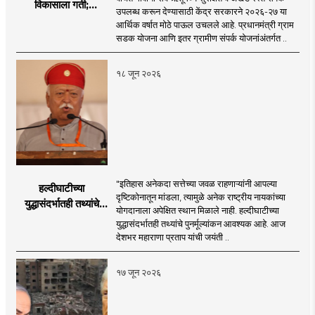
विकासाला गती;
उपलब्ध करून देण्यासाठी केंद्र सरकारने २०२६-२७ या
२०२६-२७ मध्ये २६
आर्थिक वर्षात मोठे पाऊल उचलले आहे. प्रधानमंत्री ग्राम
हजार किमी नव्या रस्त्यांचे
सडक योजना आणि इतर ग्रामीण संपर्क योजनांअंतर्गत ..
लक्ष्य!
१८ जून २०२६
"इतिहास अनेकदा सत्तेच्या जवळ राहणाऱ्यांनी आपल्या
हल्दीघाटीच्या
दृष्टिकोनातून मांडला, त्यामुळे अनेक राष्ट्रीय नायकांच्या
युद्धासंदर्भातही तथ्यांचे
योगदानाला अपेक्षित स्थान मिळाले नाही. हल्दीघाटीच्या
पुनर्मूल्यांकन आवश्यक! :
युद्धासंदर्भातही तथ्यांचे पुनर्मूल्यांकन आवश्यक आहे. आज
सरसंघचालक डॉ.
देशभर महाराणा प्रताप यांची जयंती ..
मोहनजी भागवत
१७ जून २०२६