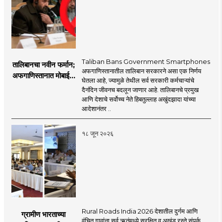
Taliban Bans Government Smartphones
तालिबानचा नवीन फर्मान;
अफगाणिस्तानातील तालिबान सरकारने असा एक निर्णय
अफगाणिस्तानात मोबाईल
घेतला आहे, ज्यामुळे तेथील सर्व सरकारी कर्मचाऱ्यांचे
बॅन
दैनंदिन जीवनच बदलून जाणार आहे. तालिबानचे प्रमुख
आणि देशाचे सर्वोच्च नेते हिबतुल्लाह अखुंदझादा यांच्या
आदेशानंतर ..
१८ जून २०२६
Rural Roads India 2026 देशातील दुर्गम आणि
ग्रामीण भारताच्या
वंचित गावांना सर्व ऋतूंमध्ये सुरक्षित व अखंड रस्ते संपर्क