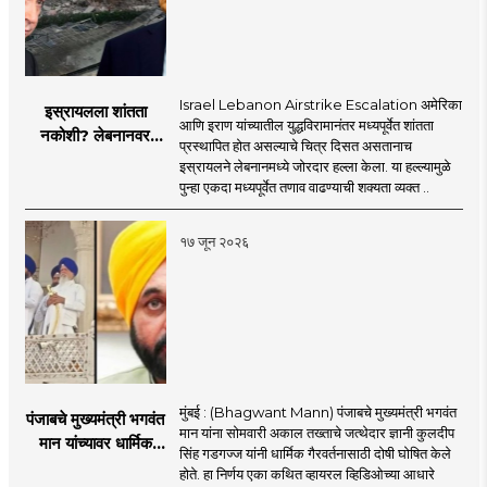
Israel Lebanon Airstrike Escalation अमेरिका
इस्रायलला शांतता
आणि इराण यांच्यातील युद्धविरामानंतर मध्यपूर्वेत शांतता
नकोशी? लेबनानवर
प्रस्थापित होत असल्याचे चित्र दिसत असतानाच
इस्रायलचा जोरदार
इस्रायलने लेबनानमध्ये जोरदार हल्ला केला. या हल्ल्यामुळे
हल्ला; चार जणांचा मृत्यू,
पुन्हा एकदा मध्यपूर्वेत तणाव वाढण्याची शक्यता व्यक्त ..
इराण-अमेरिकेत आरोप-
प्रत्यारोप
१७ जून २०२६
मुंबई : (Bhagwant Mann) पंजाबचे मुख्यमंत्री भगवंत
पंजाबचे मुख्यमंत्री भगवंत
मान यांना सोमवारी अकाल तख्ताचे जत्थेदार ज्ञानी कुलदीप
मान यांच्यावर धार्मिक
सिंह गडगज्ज यांनी धार्मिक गैरवर्तनासाठी दोषी घोषित केले
गैरवर्तनाचा ठपका!;अकाल
होते. हा निर्णय एका कथित व्हायरल व्हिडिओच्या आधारे