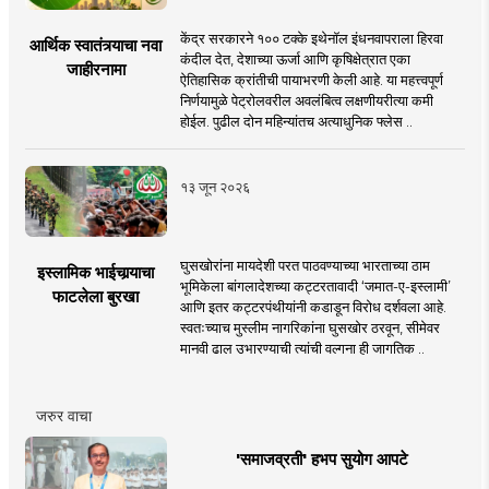
केंद्र सरकारने १०० टक्के इथेनॉल इंधनवापराला हिरवा
आर्थिक स्वातंत्र्याचा नवा
कंदील देत, देशाच्या ऊर्जा आणि कृषिक्षेत्रात एका
जाहीरनामा
ऐतिहासिक क्रांतीची पायाभरणी केली आहे. या महत्त्वपूर्ण
निर्णयामुळे पेट्रोलवरील अवलंबित्व लक्षणीयरीत्या कमी
होईल. पुढील दोन महिन्यांतच अत्याधुनिक फ्लेस ..
१३ जून २०२६
घुसखोरांना मायदेशी परत पाठवण्याच्या भारताच्या ठाम
इस्लामिक भाईचार्‍याचा
भूमिकेला बांगलादेशच्या कट्टरतावादी ‘जमात-ए-इस्लामी’
फाटलेला बुरखा
आणि इतर कट्टरपंथीयांनी कडाडून विरोध दर्शवला आहे.
स्वतःच्याच मुस्लीम नागरिकांना घुसखोर ठरवून, सीमेवर
मानवी ढाल उभारण्याची त्यांची वल्गना ही जागतिक ..
जरुर वाचा
'समाजव्रती' हभप सुयोग आपटे