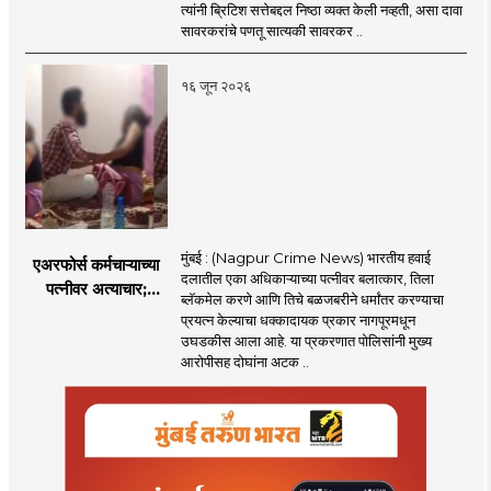
केल्या, मात्र
त्यांनी ब्रिटिश सत्तेबद्दल निष्ठा व्यक्त केली नव्हती, असा दावा
ब्रिटिशांप्रति कधीही
सावरकरांचे पणतू सात्यकी सावरकर ..
निष्ठा व्यक्त केली नाही’!
पणतू सात्यकी सावरकर
१६ जून २०२६
यांनी न्यायालयात सादर
केला दावा
मुंबई : (Nagpur Crime News) भारतीय हवाई
एअरफोर्स कर्मचाऱ्याच्या
दलातील एका अधिकाऱ्याच्या पत्नीवर बलात्कार, तिला
पत्नीवर अत्याचार;
ब्लॅकमेल करणे आणि तिचे बळजबरीने धर्मांतर करण्याचा
नागपुरातील प्रकरणाने
प्रयत्न केल्याचा धक्कादायक प्रकार नागपूरमधून
उडवली खळबळ!
उघडकीस आला आहे. या प्रकरणात पोलिसांनी मुख्य
आरोपीसह दोघांना अटक ..