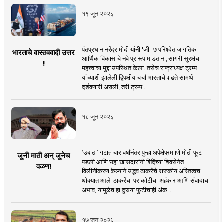
१९ जून २०२६
पंतप्रधान नरेंद्र मोदी यांनी 'जी- ७ परिषदेत जागतिक
भारताचे वास्तववादी उत्तर
आर्थिक विकासाचे नवे प्रारूप मांडताना, सागरी सुरक्षेचा
!
महत्त्वाचा मुद्दा उपस्थित केला. तसेच राष्ट्राध्यक्ष ट्रम्प
यांच्याशी झालेली द्विपक्षीय चर्चा भारताचे वाढते सामर्थ
दर्शवणारी असली, तरी ट्रम्प ..
१८ जून २०२६
‘उबाठा’ गटात चार वर्षांनंतर पुन्हा अपेक्षेप्रमााणे मोठी फूट
जुनी माती अन् जुनेच
पडली आणि सहा खासदारांनी शिंदेंच्या शिवसेनेत
वळण!
विलीनीकरण केल्याने उद्धव ठाकरेंचे राजकीय अस्तित्वच
धोक्यात आले. ठाकरेंचा पराकोटीचा अहंकार आणि संवादाचा
अभाव, यामुळेच हा दुसर्‍या फुटीचाही अंक ..
१७ जून २०२६