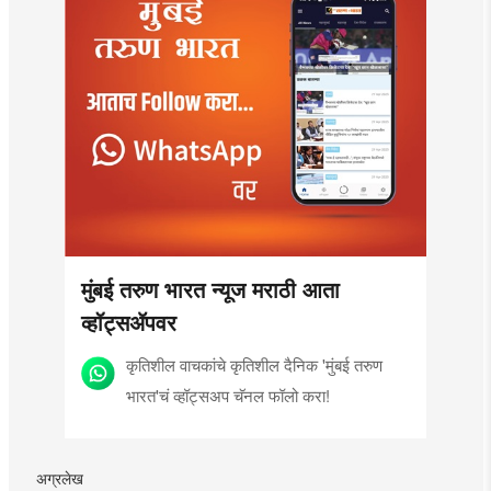
मुंबई तरुण भारत न्यूज मराठी आता
व्हॉट्सॲपवर
कृतिशील वाचकांचे कृतिशील दैनिक 'मुंबई तरुण
भारत'चं व्हॉट्सअप चॅनल फॉलो करा!
अग्रलेख