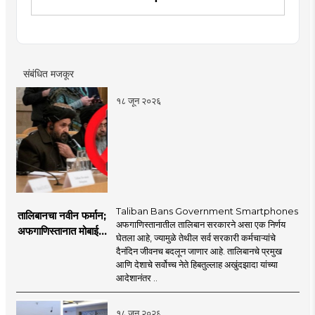
इतिहास, राजकारण, आणि मनोरंजन विषयांत रस. महाविद्यालयीन
काळात वक्तृत्व, कथाकथन, काव्यवाचन स्पर्धांमध्ये सहभाग आणि
पारितोषिके.\
संबंधित मजकूर
१८ जून २०२६
Taliban Bans Government Smartphones
तालिबानचा नवीन फर्मान;
अफगाणिस्तानातील तालिबान सरकारने असा एक निर्णय
अफगाणिस्तानात मोबाईल
घेतला आहे, ज्यामुळे तेथील सर्व सरकारी कर्मचाऱ्यांचे
बॅन
दैनंदिन जीवनच बदलून जाणार आहे. तालिबानचे प्रमुख
आणि देशाचे सर्वोच्च नेते हिबतुल्लाह अखुंदझादा यांच्या
आदेशानंतर ..
१८ जून २०२६