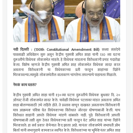
नवी दिल्ली : (130th Constitutional Amendment Bill)
सध्या संसदेचे
पावसाळी अधिवेशन सुरु असून केंद्रीय गृहमंत्री अमित शाहा यांनी 130 व्या घटना
दुरूस्तीचे विधेयक लोकसभेत मांडले. हे विधेयक मांडताना विरोधकांनी प्रचंड गदारोळ
केला. विशेष म्हणजे केंद्रीय गृहमंत्री अमित शाह लोकसभेत विधेयक सादर करत
असताना विरोधकांनी या विधेयकाच्या प्रती फाडून शाहांच्या दिशेने
भिरकावल्या.त्यामुळे लोकसभेतील वातावरण चांगलेच तापल्याचे पाहायला मिळाले.
नेमकं काय घडलं?
केंद्रीय गृहमंत्री अमित शाहा यांनी १३०व्या घटना दुरूस्तीचे विधेयक बुधवार दि. २०
ऑगस्ट रोजी लोकसभेत सादर केले. यावेळी विधेयक पटलावर मांडत असताना अमित
शाहा बोलण्यासाठी उभे राहिले होते. ते प्रस्ताव वाचून दाखवत असतानाच विरोधकांनी
मात्र आक्रमक पवित्रा घेत विधेयकाच्या विरोधात जोरदार घोषणाबाजी केली. याच
विरोधात शाहांनी आपले विधेयक मांडणे थांबवले नाही. पुढे विरोधकांनी आपली
घोषणाबाजी तशी सुरु ठेवत विधेयकाच्या प्रती फाडून थेट अमित शाह यांच्या दिशेने
भिरकावले. हा सर्व प्रकार कॅमेऱ्यात कैद झाला आहे. यानंतर लोकसभेचे सभापती ओम
बिर्ला यांनी सभागृहाचे कामकाज स्थगित केले. विरोधकांच्या या भूमिकेनंतर अमित शाह