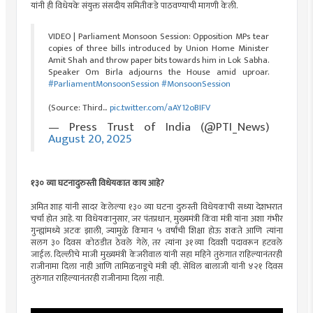
यांनी ही विधेयके संयुक्त संसदीय समितीकडे पाठवण्याची मागणी केली.
VIDEO | Parliament Monsoon Session: Opposition MPs tear
copies of three bills introduced by Union Home Minister
Amit Shah and throw paper bits towards him in Lok Sabha.
Speaker Om Birla adjourns the House amid uproar.
#ParliamentMonsoonSession
#MonsoonSession
(Source: Third…
pic.twitter.com/aAY12oBIFV
— Press Trust of India (@PTI_News)
August 20, 2025
१३० व्या घटनादुरुस्ती विधेयकात काय आहे?
अमित शाह यांनी सादर केलेल्या १३० व्या घटना दुरुस्ती विधेयकाची सध्या देशभरात
चर्चा होत आहे. या विधेयकानुसार, जर पंतप्रधान, मुख्यमंत्री किंवा मंत्री यांना अशा गंभीर
गुन्ह्यांमध्ये अटक झाली, ज्यामुळे किमान ५ वर्षांची शिक्षा होऊ शकते आणि त्यांना
सलग ३० दिवस कोठडीत ठेवले गेले, तर त्यांना ३१व्या दिवशी पदावरून हटवले
जाईल. दिल्लीचे माजी मुख्यमंत्री केजरीवाल यांनी सहा महिने तुरुंगात राहिल्यानंतरही
राजीनामा दिला नाही आणि तामिळनाडूचे मंत्री व्ही. सेंथिल बालाजी यांनी ४२१ दिवस
तुरुंगात राहिल्यानंतरही राजीनामा दिला नाही.