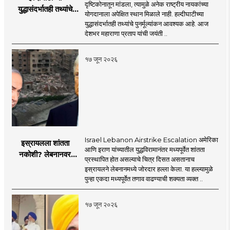
दृष्टिकोनातून मांडला, त्यामुळे अनेक राष्ट्रीय नायकांच्या
युद्धासंदर्भातही तथ्यांचे
योगदानाला अपेक्षित स्थान मिळाले नाही. हल्दीघाटीच्या
पुनर्मूल्यांकन आवश्यक! :
युद्धासंदर्भातही तथ्यांचे पुनर्मूल्यांकन आवश्यक आहे. आज
सरसंघचालक डॉ.
देशभर महाराणा प्रताप यांची जयंती ..
मोहनजी भागवत
१७ जून २०२६
Israel Lebanon Airstrike Escalation अमेरिका
इस्रायलला शांतता
आणि इराण यांच्यातील युद्धविरामानंतर मध्यपूर्वेत शांतता
नकोशी? लेबनानवर
प्रस्थापित होत असल्याचे चित्र दिसत असतानाच
इस्रायलचा जोरदार
इस्रायलने लेबनानमध्ये जोरदार हल्ला केला. या हल्ल्यामुळे
हल्ला; चार जणांचा मृत्यू,
पुन्हा एकदा मध्यपूर्वेत तणाव वाढण्याची शक्यता व्यक्त ..
इराण-अमेरिकेत आरोप-
प्रत्यारोप
१७ जून २०२६