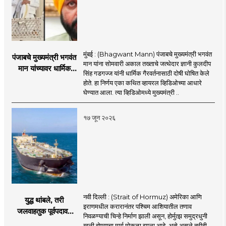
मुंबई : (Bhagwant Mann) पंजाबचे मुख्यमंत्री भगवंत
पंजाबचे मुख्यमंत्री भगवंत
मान यांना सोमवारी अकाल तख्ताचे जत्थेदार ज्ञानी कुलदीप
मान यांच्यावर धार्मिक
सिंह गडगज्ज यांनी धार्मिक गैरवर्तनासाठी दोषी घोषित केले
गैरवर्तनाचा ठपका!;अकाल
होते. हा निर्णय एका कथित व्हायरल व्हिडिओच्या आधारे
तख्ताच्या निर्णयाने मोठी
घेण्यात आला. त्या व्हिडिओमध्ये मुख्यमंत्री ..
खळबळ
१७ जून २०२६
नवी दिल्ली : (Strait of Hormuz) अमेरिका आणि
युद्ध थांबले, तरी
इराणमधील करारानंतर पश्चिम आशियातील तणाव
जलवाहतुक पूर्वपदावर
निवळण्याची चिन्हे निर्माण झाली असून, होर्मुत्झ समुद्रधुनी
येण्यास होणार विलंब;
खुली होण्याचा मार्ग मोकळा झाला आहे. असे असले तरीही,