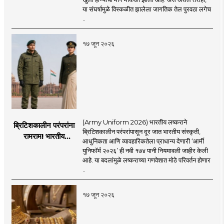
अडकलेल्या जहाजांना
या संघर्षामुळे विस्कळीत झालेला जागतिक तेल पुरवठा लगेच
कराराच्या शाश्वततेची
..
चिंता.
१७ जून २०२६
(Army Uniform 2026) भारतीय लष्कराने
ब्रिटिशकालीन परंपरांना
ब्रिटिशकालीन परंपरांपासून दूर जात भारतीय संस्कृती,
रामराम! भारतीय
आधुनिकता आणि व्यावहारिकतेला प्राधान्य देणारी ‘आर्मी
लष्कराची नवी ‘आर्मी
युनिफॉर्म २०२६’ ही नवी १७४ पानी नियमावली जाहीर केली
युनिफॉर्म २०२६’
आहे. या बदलांमुळे लष्कराच्या गणवेशात मोठे परिवर्तन होणार
नियमावली लागू
..
१७ जून २०२६