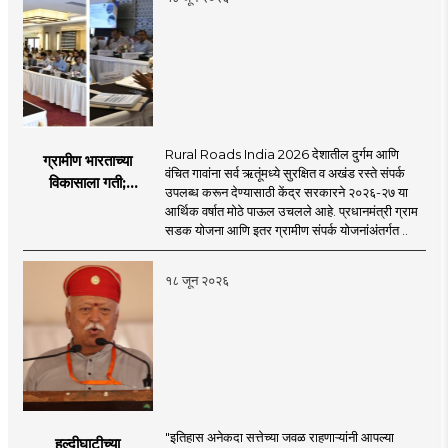
Rural Roads India 2026 देशातील दुर्गम आणि
ग्रामीण भारताच्या
वंचित गावांना सर्व ऋतूंमध्ये सुरक्षित व अखंड रस्ते संपर्क
विकासाला गती;
उपलब्ध करून देण्यासाठी केंद्र सरकारने २०२६-२७ या
२०२६-२७ मध्ये २६
आर्थिक वर्षात मोठे पाऊल उचलले आहे. प्रधानमंत्री ग्राम
हजार किमी नव्या रस्त्यांचे
सडक योजना आणि इतर ग्रामीण संपर्क योजनांअंतर्गत ..
लक्ष्य!
१८ जून २०२६
"इतिहास अनेकदा सत्तेच्या जवळ राहणाऱ्यांनी आपल्या
हल्दीघाटीच्या