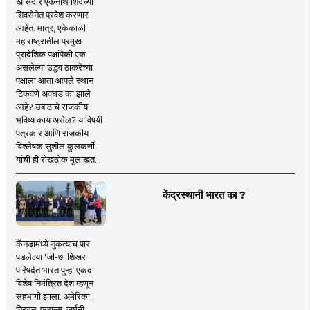
खासदार एकनाथ शिंदेंच्या
शिवसेनेत प्रवेश करणार
आहेत. मात्र, एकेकाळी
महाराष्ट्रातील प्रमुख
प्रादेशिक पक्षांपैकी एक
असलेल्या उद्धव ठाकरेंच्या
पक्षाला आता आपले स्थान
टिकवणे अवघड का झाले
आहे? उबाठाचे राजकीय
भविष्य काय असेल? याविषयी
पत्रकार आणि राजकीय
विश्लेषक सुशील कुलकर्णी
यांची ही रोखठोक मुलाखत..
केंद्रस्थानी भारत का ?
कॅनडामध्ये नुकत्याच पार
पडलेल्या 'जी-७' शिखर
परिषदेत भारत पुन्हा एकदा
विशेष निमंत्रित देश म्हणून
सहभागी झाला. अमेरिका,
ब्रिटन, फ्रान्स, जर्मनी,