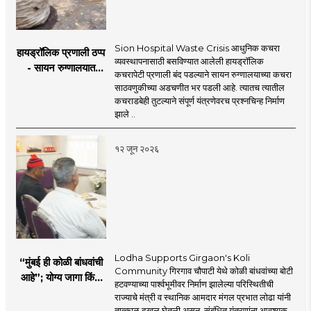
Sion Hospital Waste Crisis आधुनिक कचरा
हायड्रॉलिक प्रणाली ठप्प
व्यवस्थापनासाठी बसविण्यात आलेली हायड्रॉलिक
- सायन रुग्णालयात
कचरापेटी प्रणाली बंद पडल्याने सायन रुग्णालयाच्या कचरा
कचरा साठवण्यात
साठवणुकीच्या अडचणीत भर पडली आहे. त्यातच त्यातील
अडचणी
कचराडबेही तुटल्याने संपूर्ण यंत्रणेवरच प्रश्नचिन्ह निर्माण
झाले ..
१२ जून २०२६
Lodha Supports Girgaon's Koli
“मुंबई ही कोळी बांधवांची
Community गिरगाव चौपाटी येथे कोळी बांधवांच्या बोटी
आहे”; योग्य जागा किंवा
हटवण्याच्या पार्श्वभूमीवर निर्माण झालेल्या परिस्थितीची
पर्यायी व्यवस्था होईपर्यंत
राज्याचे मंत्री व स्थानिक आमदार मंगल प्रभात लोढा यांनी
त्यांच्या सोबत – कॅबिनेट
तात्काळ दखल घेतली असून, संबंधित यंत्रणांना आवश्यक