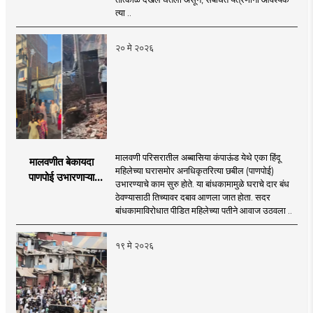
मंत्री मंगल प्रभात लोढा
त्या ..
२० मे २०२६
मालवणी परिसरातील अब्बासिया कंपाऊंड येथे एका हिंदू
मालवणीत बेकायदा
महिलेच्या घरासमोर अनधिकृतरित्या छबील (पाणपोई)
पाणपोई उभारणाऱ्या
उभारण्याचे काम सुरु होते. या बांधकामामुळे घराचे दार बंध
जिहाद्यांविरोधात
ठेवण्यासाठी तिच्यावर दबाव आणला जात होता. सदर
एफआयआर दाखल!
बांधकामाविरोधात पीडित महिलेच्या पतीने आवाज उठवला ..
१९ मे २०२६