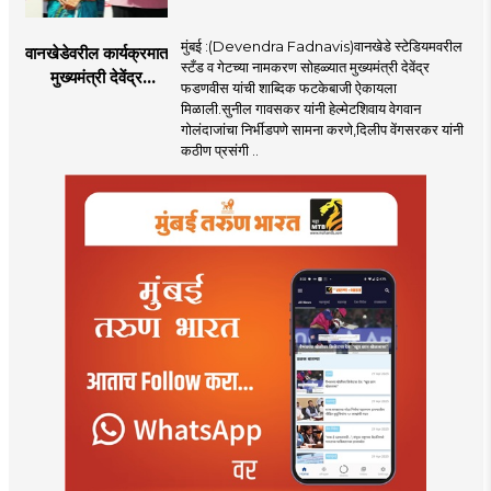
मुंबई :(Devendra Fadnavis)वानखेडे स्टेडियमवरील
वानखेडेवरील कार्यक्रमात
स्टँड व गेटच्या नामकरण सोहळ्यात मुख्यमंत्री देवेंद्र
मुख्यमंत्री देवेंद्र
फडणवीस यांची शाब्दिक फटकेबाजी ऐकायला
फडणवीस यांची शाब्दिक
मिळाली.सुनील गावसकर यांनी हेल्मेटशिवाय वेगवान
फटकेबाजी
गोलंदाजांचा निर्भीडपणे सामना करणे,दिलीप वेंगसरकर यांनी
कठीण प्रसंगी ..