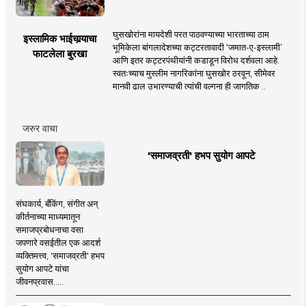
घुसखोरांना मायदेशी परत पाठवण्याच्या भारताच्या ठाम
इस्लामिक भाईचार्‍याचा
भूमिकेला बांगलादेशच्या कट्टरतावादी ‘जमात-ए-इस्लामी’
फाटलेला बुरखा
आणि इतर कट्टरपंथीयांनी कडाडून विरोध दर्शवला आहे.
स्वतःच्याच मुस्लीम नागरिकांना घुसखोर ठरवून, सीमेवर
मानवी ढाल उभारण्याची त्यांची वल्गना ही जागतिक ..
जरुर वाचा
'समाजव्रती' हभप सुयोग आपटे
संघकार्य, बँकिंग, संगीत अन्
कीर्तनाच्या माध्यमातून
समाजप्रबोधनाचा वसा
जपणारे वसईतील एक आदर्श
व्यक्तिमत्त्व, 'समाजव्रती' हभप
सुयोग आपटे यांचा
जीवनप्रवास.....