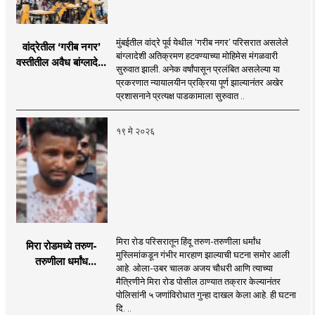
मुंबईतील वांद्रे पूर्व येथील ‘गरीब नगर’ परिसरात असलेले
वांद्रेतील ‘गरीब नगर’
बांग्लादेशी अतिक्रमण हटवण्याच्या मोहिमेस मंगळवारी
वस्तीतील अवैध बांग्लादेशी
सुरुवात झाली. अनेक वर्षांपासून प्रलंबित असलेल्या या
अतिक्रमण हटवण्यास
प्रकरणात न्यायालयीन प्रक्रिया पूर्ण झाल्यानंतर अखेर
सुरुवात!
प्रशासनाने प्रत्यक्ष पाडकामाला सुरुवात ..
१९ मे २०२६
मिरा रोड परिसरातून हिंदू तरुण-तरुणीला धर्मांध
मिरा रोडमध्ये तरुण-
मुस्लिमांकडून गंभीर मारहाण झाल्याची घटना समोर आली
तरुणीला धर्मांध
आहे. ओला-उबर चालक अजय चौधरी आणि त्याच्या
मुस्लिमांकडून मारहाण!
मैत्रिणीने मिरा रोड पोसील ठाण्यात तक्रार केल्यानंतर
पाच जणांविरोधात गुन्हा
पोलिसांनी ५ जणांविरोधात गुन्हा दाखल केला आहे. ही घटना
दाखल; पोलिसांकडून
दि. ..