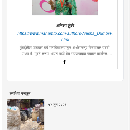
अनिशा डुंबरे
https://www.mahamtb.com/authors/Anisha_Dumbre.
html
मुंबईतील पाटकर-वर्दे महाविद्यालयातून अर्थशास्त्र विषयातत पदवी.
सध्या दै. मुंबई तरुण भारत मध्ये वेब उपसंपादक पदावर कार्यरत.
लिखाण, वाचन आणि निवेदनाची विशेष आवड. मराठी साहित्य,
इतिहास, राजकारण, आणि मनोरंजन विषयांत रस. महाविद्यालयीन
काळात वक्तृत्व, कथाकथन, काव्यवाचन स्पर्धांमध्ये सहभाग आणि
पारितोषिके.\
संबंधित मजकूर
१२ जून २०२६