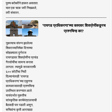
पुरुष बरोबरीने हाकत असतात.
यात एक चाक जरी निखळले,
तरी संसारर..
‘रायगड प्राधिकरणा’च्या कामावर शिवप्रेमींकडूनच
प्रश्नचिन्ह का?
नुकत्याच संपन्न झालेल्या
शिवराज्याभिषेक दिनाच्या
सोहळ्याला दुर्गराज
रायगडावर शिवप्रेमींना प्रचंड
गैरसोयींचा सामना करावा
लागला. त्यामुळे सरकारतर्फे
६०० कोटींचा निधी
दिल्यानंतरही ‘रायगड
प्राधिकरणा’च्या एकूणच
कामकाजावरही प्रश्नचिन्ह
उपस्थित करण्यात आले.
यासंदर्भात नुकतीच
सांस्कृतिक कार्यमंत्रालयाची
बैठकही पार पडली असून,
सचिवांना कृती आराखडा