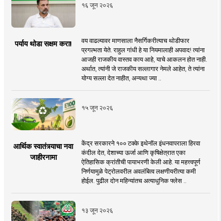
१६ जून २०२६
वय वाढल्यावर माणसाला नैसर्गिकरीत्याच थोडीफार
पर्याय थोडा सक्षम करा!
प्रगल्भता येते. राहुल गांधी हे या नियमालाही अपवाद! त्यांना
आजही राजकीय वास्तव काय आहे, याचे आकलन होत नाही.
अर्थात, त्यांनी जे राजकीय सल्लागार नेमले आहेत, ते त्यांना
योग्य सल्ला देत नाहीत, अन्यथा ज्या ..
१५ जून २०२६
केंद्र सरकारने १०० टक्के इथेनॉल इंधनवापराला हिरवा
आर्थिक स्वातंत्र्याचा नवा
कंदील देत, देशाच्या ऊर्जा आणि कृषिक्षेत्रात एका
जाहीरनामा
ऐतिहासिक क्रांतीची पायाभरणी केली आहे. या महत्त्वपूर्ण
निर्णयामुळे पेट्रोलवरील अवलंबित्व लक्षणीयरीत्या कमी
होईल. पुढील दोन महिन्यांतच अत्याधुनिक फ्लेस ..
१३ जून २०२६