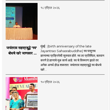
१८ एप्रिल २०२६
मुंबई : (birth anniversary of the late
जयंतराव सहस्रबुद्धे 'स्व'
Jayantrao Sahasrabuddhe) स्व पासूनच
बोधचे खरे जाणकार :
ज्ञानाच्या प्रक्रियेची सुरुवात होते. स्व ला प्रतिष्ठित, बलवान
प्रमोद बापट
करणे हे ज्ञानाचे मूळ कार्य आहे. स्व चे विस्मरण झाले तर
अनेक अनर्थ होऊ शकतात. जयंतराव सहस्रबुद्धे स्व बोधचे
खरे ..
१० एप्रिल २०२६