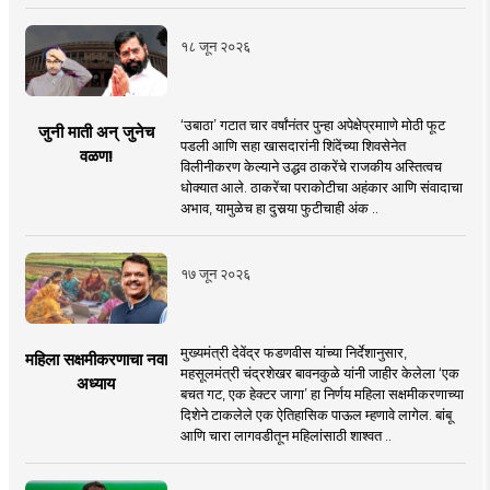
१८ जून २०२६
‘उबाठा’ गटात चार वर्षांनंतर पुन्हा अपेक्षेप्रमााणे मोठी फूट
जुनी माती अन् जुनेच
पडली आणि सहा खासदारांनी शिंदेंच्या शिवसेनेत
वळण!
विलीनीकरण केल्याने उद्धव ठाकरेंचे राजकीय अस्तित्वच
धोक्यात आले. ठाकरेंचा पराकोटीचा अहंकार आणि संवादाचा
अभाव, यामुळेच हा दुसर्‍या फुटीचाही अंक ..
१७ जून २०२६
मुख्यमंत्री देवेंद्र फडणवीस यांच्या निर्देशानुसार,
महिला सक्षमीकरणाचा नवा
महसूलमंत्री चंद्रशेखर बावनकुळे यांनी जाहीर केलेला ‘एक
अध्याय
बचत गट, एक हेक्टर जागा’ हा निर्णय महिला सक्षमीकरणाच्या
दिशेने टाकलेले एक ऐतिहासिक पाऊल म्हणावे लागेल. बांबू
आणि चारा लागवडीतून महिलांसाठी शाश्वत ..