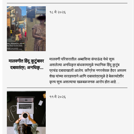
तपास सुरु
१८ मे २०२६
मालवणी परिसरातील अब्बासिया कंपाऊंड येथे सुरू
मालवणीत हिंदू कुटुंबावर
असलेल्या अनधिकृत बांधकामामुळे स्थानिक हिंदू कुटुंब
दबावतंत्र; अनधिकृत
प्रचंड दबावाखाली आलेय. काँग्रेस नगरसेवक हैदर अस्लम
बांधकामाचे पितळ उघडे!
शेख यांच्या वरदहस्ताने आणि दबावतंत्रामुळे हे बेकायदेशीर
कृत्य सुरू असल्याचा खळबळजनक आरोप होत आहे. ..
११ मे २०२६