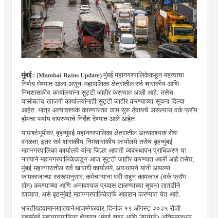
मुंबई
मुंबई
महानगरपालिकेकडून महत्वाचा
Mumbai Rains Update)
: (
निर्णय घेण्यात आला असून
महापालिका क्षेत्रातील
सर्व शासकीय आणि
,
निमशासकीय कार्यालयांना सुट्टी जाहीर
करण्यात आली आहे. तसेच
यासोबतच खाजगी कार्यालयांनाही सुट्टी जाहीर करण्याच्या सूचना दिल्या
आहेत. मात्र अत्यावश्यक कारणास्तव काम सुरु ठेवायचे असल्यास वर्क फ्रॉम
होमचा पर्याय वापरण्याचे निर्देश देण्यात आले आहेत.
या
पार्श्वभूमीवर
बृहन्मुंबई महानगरपालिका क्षेत्रातील अत्यावश्यक सेवा
,
वगळता
इतर सर्व शासकीय
निमशासकीय कार्यालये तसेच बृहन्मुंबई
,
,
महानगरपालिका कार्यालये यांना जिल्हा आपत्ती व्यवस्थापन प्राधिकरण या
नात्याने महानगरपालिकेकडून आज सुट्टी जाहीर करण्यात आली आहे.
तसेच
,
मुंबई महानगरातील सर्व खासगी कार्यालये
आस्थापने यांनी आपल्या
,
कामकाजाच्या स्वरूपानुसार
कर्मचाऱ्यांना घरी राहून कामकाज (वर्क फ्रॉम
,
होम) करण्याच्या आणि अनावश्यक प्रवास टाळण्याच्या सूचना तातडीने
द्याव्यात
असे बृहन्मुंबई महानगरपालिकेतर्फे आवाहन करण्यात येत आहे.
,
भारतीय
हवामान
खात्याने
आज
मंगळवार
दिनांक १९ ऑगस्ट २०२५ रोजी
,
बृहन्मुंबई महानगरपालिका क्षेत्रात (मुंबई शहर आणि उपनगरे) अतिमुसळधार