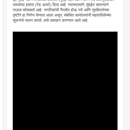
पावसाचा इशारा (रेड अलर्ट) दिला आहे. त्याचप्रमाणे
मुंबईत सातत्याने
,
पाऊस कोसळतो आहे.
नागरिकांची गैरसोय होऊ नये आणि सुरक्षिततेच्या
दृष्टीने हा निर्णय घेण्यात आला असून
संबंधित कार्यालयांनी महापालिकेच्या
,
सूचनांचे पालन करावे
असे आवाहन करण्यात आले आहे.
,