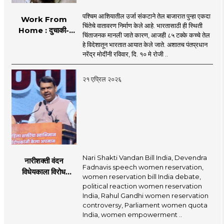
पश्चिम आशियातील उर्जा संकटाने तेल बाजारात पुन्हा एकदा
Work From
चिंतेचे वातावरण निर्माण केले आहे. भारतासाठी ही स्थिती
Home : दुचाकी-
चिंताजनक मानली जाते कारण, आजही ८५ टक्के कच्चे तेल
चारचाकी वाहनांचा वापर
हे विदेशातून भारतात आयात केले जाते. अशातच पंतप्रधान
कमी केल्यास इंधन बचत
नरेंद्र मोदींनी रविवार, दि. १० मे रोजी ..
शक्य
२१ एप्रिल २०२६
Nari Shakti Vandan Bill India, Devendra
नारीशक्ती वंदन
Fadnavis speech women reservation,
विधेयकाला विरोध
women reservation bill India debate,
करणाऱ्यांची झोप
political reaction women reservation
उडल्याशिवाय राहणार
India, Rahul Gandhi women reservation
नाही : देवेंद्र फडणवीस
controversy, Parliament women quota
India, women empowerment ..