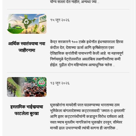
योग्य सल्ला देत नाहीत, अन्यथा ज्या ..
१५ जून २०२६
केंद्र सरकारने १०० टक्के इथेनॉल इंधनवापराला हिरवा
आर्थिक स्वातंत्र्याचा नवा
कंदील देत, देशाच्या ऊर्जा आणि कृषिक्षेत्रात एका
जाहीरनामा
ऐतिहासिक क्रांतीची पायाभरणी केली आहे. या महत्त्वपूर्ण
निर्णयामुळे पेट्रोलवरील अवलंबित्व लक्षणीयरीत्या कमी
होईल. पुढील दोन महिन्यांतच अत्याधुनिक फ्लेस ..
१३ जून २०२६
घुसखोरांना मायदेशी परत पाठवण्याच्या भारताच्या ठाम
इस्लामिक भाईचार्‍याचा
भूमिकेला बांगलादेशच्या कट्टरतावादी ‘जमात-ए-इस्लामी’
फाटलेला बुरखा
आणि इतर कट्टरपंथीयांनी कडाडून विरोध दर्शवला आहे.
स्वतःच्याच मुस्लीम नागरिकांना घुसखोर ठरवून, सीमेवर
मानवी ढाल उभारण्याची त्यांची वल्गना ही जागतिक ..