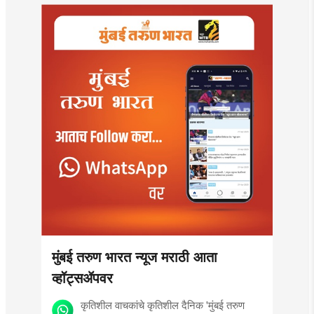
मुंबई तरुण भारत न्यूज मराठी आता
व्हॉट्सॲपवर
कृतिशील वाचकांचे कृतिशील दैनिक 'मुंबई तरुण