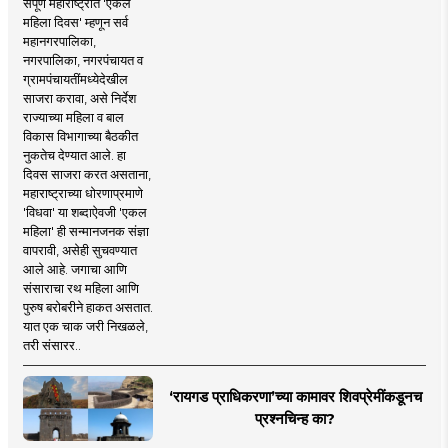
संपूर्ण महाराष्ट्रात 'एकल
महिला दिवस' म्हणून सर्व
महानगरपालिका,
नगरपालिका, नगरपंचायत व
ग्रामपंचायतींमध्येदेखील
साजरा करावा, असे निर्देश
राज्याच्या महिला व बाल
विकास विभागाच्या बैठकीत
नुकतेच देण्यात आले. हा
दिवस साजरा करत असताना,
महाराष्ट्राच्या धोरणाप्रमाणे
'विधवा' या शब्दाऐवजी 'एकल
महिला' ही सन्मानजनक संज्ञा
वापरावी, असेही सुचवण्यात
आले आहे. जगाचा आणि
संसाराचा रथ महिला आणि
पुरुष बरोबरीने हाकत असतात.
यात एक चाक जरी निखळले,
तरी संसारर..
‘रायगड प्राधिकरणा’च्या कामावर शिवप्रेमींकडूनच
प्रश्नचिन्ह का?