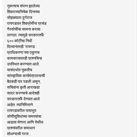
नुकत्याच संपन्न झालेल्या
शिवराज्याभिषेक दिनाच्या
सोहळ्याला दुर्गराज
रायगडावर शिवप्रेमींना प्रचंड
गैरसोयींचा सामना करावा
लागला. त्यामुळे सरकारतर्फे
६०० कोटींचा निधी
दिल्यानंतरही ‘रायगड
प्राधिकरणा’च्या एकूणच
कामकाजावरही प्रश्नचिन्ह
उपस्थित करण्यात आले.
यासंदर्भात नुकतीच
सांस्कृतिक कार्यमंत्रालयाची
बैठकही पार पडली असून,
सचिवांना कृती आराखडा
सादर करण्याचे आदेशही
सरकारतर्फे देण्यात आले
आहेत. त्यानिमित्ताने
रायगडावरील पायाभूत
सोयीसुविधांच्या समस्यांचा
आढावा घेणारा आणि तेथील
प्रश्नांवरील समाधान
शोधण्याची गरज ..