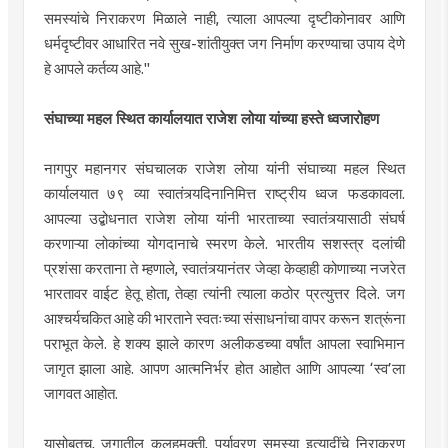
समस्यांचे निराकरण मिळाले नाही, त्याला आपल्या दृष्टीकोनावर आणि
धर्मदृष्टीवर आधारित नवे सुख-शांतीयुक्त जग निर्माण करण्याचा उपाय देणे
हे आपले कर्तव्य आहे."
संघाच्या महल स्थित कार्यालयात राजेश लोया यांच्या हस्ते ध्वजारोहण
नागपुर महानगर संघचालक राजेश लोया यांनी संघाच्या महल स्थित
कार्यालयात ७९ व्या स्वातंत्र्यदिनानिमित्त राष्ट्रीय ध्वज फडकावला.
आपल्या उद्बोधनात राजेश लोया यांनी भारताच्या स्वातंत्र्यासाठी संघर्ष
करणाऱ्या लोकांच्या योगदानाचे स्मरण केले. भारतीय सशस्त्र दलांची
प्रशंसा करताना ते म्हणाले, स्वातंत्र्यानंतर जेव्हा केव्हाही कोणाच्या नजरेत
भारतावर वाईट हेतू होता, तेव्हा त्यांनी त्याला कठोर प्रत्युत्तर दिले. जग
आश्चर्यचकित आहे की भारताने स्वतःच्या संसाधनांचा वापर करून शत्रूंना
पराभूत केले. हे शक्य झाले कारण अलीकडच्या वर्षांत आपला स्वाभिमान
जागृत झाला आहे. आपण आत्मनिर्भर होत आहोत आणि आपल्या ‘स्व’ला
जागवत आहोत.
यासोबतच, जगातील कलहमुक्ती, पर्यावरण समस्या इत्यादींचे निराकरण