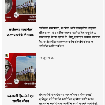
कर्जतच्या सामाजिक, शैक्षणिक आणि सांस्कृतिक क्षेत्राचा
कर्जतच्या सामाजिक
इतिहास ज्या थोर व्यक्तिमत्त्वाच्या उल्लेखाशिवाय पूर्ण होऊ
जडणघडणीचे शिल्पकार
शकत नाही, ते नाव म्हणजे कै. विष्णू दत्तात्रय उपाख्य बाबाराव
वैद्य. कर्जतमधील जवळजवळ सर्वच संस्थांचे संस्थापक,
मार्गदर्शक आणि सर्वार्थाने ..
१० जून २०२६
संघकार्याची बीजे देशाच्या कानाकोपऱ्यात रोवण्यासाठी
चंदनापरी झिजलेले एक
प्रतिकूल परिस्थितीत, अपरिचित प्रदेशात आणि अनेक
समर्पित जीवन
अडचणींना सामोरे जात ज्यांनी निःस्वार्थ भावनेने कार्य केले,