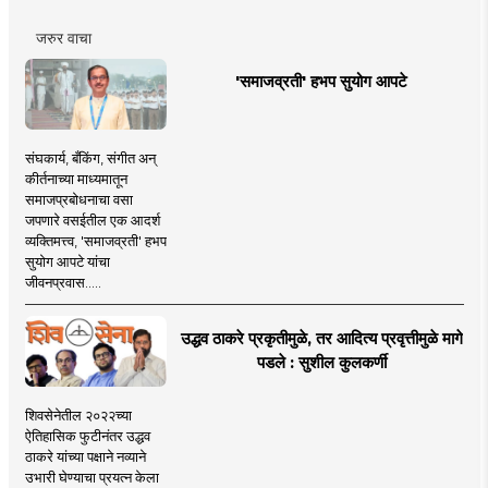
जरुर वाचा
'समाजव्रती' हभप सुयोग आपटे
संघकार्य, बँकिंग, संगीत अन्
कीर्तनाच्या माध्यमातून
समाजप्रबोधनाचा वसा
जपणारे वसईतील एक आदर्श
व्यक्तिमत्त्व, 'समाजव्रती' हभप
सुयोग आपटे यांचा
जीवनप्रवास.....
उद्धव ठाकरे प्रकृतीमुळे, तर आदित्य प्रवृत्तीमुळे मागे
पडले : सुशील कुलकर्णी
शिवसेनेतील २०२२च्या
ऐतिहासिक फुटीनंतर उद्धव
ठाकरे यांच्या पक्षाने नव्याने
उभारी घेण्याचा प्रयत्न केला