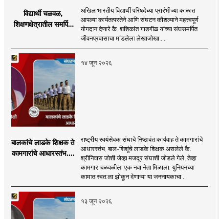
अखिल भारतीय विद्यार्थी परिषदेच्या प्रारंभीच्या काळात
विद्यार्थी चळवळ,
आपल्या कार्यतत्परतेने आणि संघटन कौशल्याने महत्त्वपूर्ण
शिक्षणक्षेत्रातील समर्पित
योगदान देणारे कै. शशिकांत गाडगीळ यांच्या संघसमर्पित
व्यक्तिमत्व
जीवनप्रवासाचा मांडलेला लेखाजोखा.....
१४ जून २०२६
राष्ट्रीय स्वयंसेवक संघाचे निष्ठावंत कार्यवाह ते कामगारांचे
बालकांचे लाडके शिक्षक ते
आधारस्तंभ; बाल-शिशूंचे लाडके शिक्षक असलेले कै.
कामगारांचे आधारस्तंभ....
श्रीनिवास जोशी जेव्हा मजदूर संघाशी जोडले गेले, तेव्हा
कामगार चळवळीला एक नवा नेता मिळाला. युनियनच्या
कामात स्वत:ला झोकून देणाऱ्या या जननायकाचा ..
१३ जून २०२६