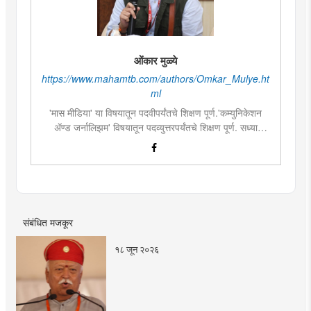
ओंकार मुळ्ये
https://www.mahamtb.com/authors/Omkar_Mulye.ht
ml
'मास मीडिया' या विषयातून पदवीपर्यंतचे शिक्षण पूर्ण.'कम्युनिकेशन
ॲण्ड जर्नालिझम' विषयातून पदव्युत्तरपर्यंतचे शिक्षण पूर्ण. सध्या
दै.'मुंबई तरुण भारत'मध्ये वेब उपसंपादक म्हणून कार्यरत. लिखाण,
संगीत, वाचन, फोटोग्राफी, इ.ची आवड.लिवोग्राफी भाषाशैलीत विशेष
प्रावीण्य.बालपणापासून रा.स्व.संघाचा स्वयंसेवक
संबंधित मजकूर
१८ जून २०२६