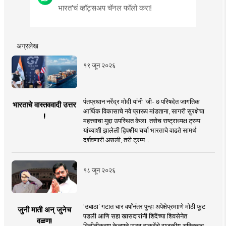
भारत'चं व्हॉट्सअप चॅनल फॉलो करा!
अग्रलेख
१९ जून २०२६
पंतप्रधान नरेंद्र मोदी यांनी 'जी- ७ परिषदेत जागतिक
भारताचे वास्तववादी उत्तर
आर्थिक विकासाचे नवे प्रारूप मांडताना, सागरी सुरक्षेचा
!
महत्त्वाचा मुद्दा उपस्थित केला. तसेच राष्ट्राध्यक्ष ट्रम्प
यांच्याशी झालेली द्विपक्षीय चर्चा भारताचे वाढते सामर्थ
दर्शवणारी असली, तरी ट्रम्प ..
१८ जून २०२६
‘उबाठा’ गटात चार वर्षांनंतर पुन्हा अपेक्षेप्रमााणे मोठी फूट
जुनी माती अन् जुनेच
पडली आणि सहा खासदारांनी शिंदेंच्या शिवसेनेत
वळण!
विलीनीकरण केल्याने उद्धव ठाकरेंचे राजकीय अस्तित्वच