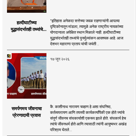
"इतिहास अनेकदा सत्तेच्या जवळ राहणाऱ्यांनी आपल्या
हल्दीघाटीच्या
दृष्टिकोनातून मांडला, त्यामुळे अनेक राष्ट्रीय नायकांच्या
युद्धासंदर्भातही तथ्यांचे
योगदानाला अपेक्षित स्थान मिळाले नाही. हल्दीघाटीच्या
पुनर्मूल्यांकन आवश्यक! :
युद्धासंदर्भातही तथ्यांचे पुनर्मूल्यांकन आवश्यक आहे. आज
सरसंघचालक डॉ.
देशभर महाराणा प्रताप यांची जयंती ..
मोहनजी भागवत
१७ जून २०२६
कै. काशीनाथ नारायण चव्हाण हे अशा संघनिष्ठ,
समर्पणमय जीवनाचा
कर्तव्यपरायण आणि तपस्वी कार्यकर्त्यांपैकी एक होते ज्यांचे
प्रेरणादायी प्रवास
संपूर्ण जीवनच संघकार्याशी एकरूप झाले होते. संघकार्य हेच
त्यांचे जीवनधर्म होते आणि त्यासाठी त्यांनी आयुष्यभर अखंड
परिश्रम घेतले...