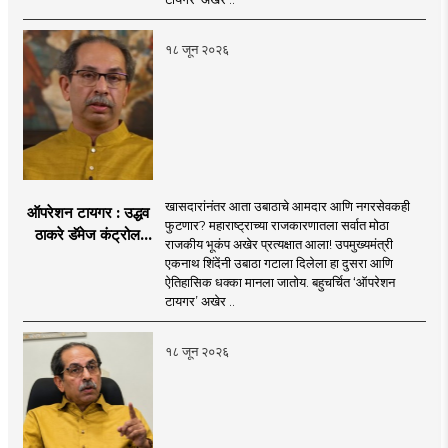
१८ जून २०२६
खासदारांनंतर आता उबाठाचे आमदार आणि नगरसेवकही
ऑपरेशन टायगर : उद्धव
फुटणार? महाराष्ट्राच्या राजकारणातला सर्वात मोठा
ठाकरे डॅमेज कंट्रोल
राजकीय भूकंप अखेर प्रत्यक्षात आला! उपमुख्यमंत्री
करण्यात सपशेल अपयशी!
एकनाथ शिंदेंनी उबाठा गटाला दिलेला हा दुसरा आणि
सहा खासदारांनंतर
ऐतिहासिक धक्का मानला जातोय. बहुचर्चित ‘ऑपरेशन
आमदारांसह नगरसेवकही
टायगर’ अखेर ..
शिंदेंकडे जाण्याच्या चर्चा
सुरू
१८ जून २०२६