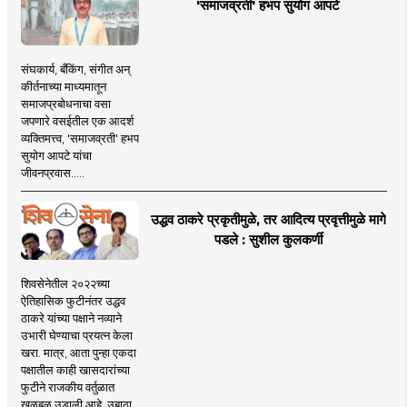
'समाजव्रती' हभप सुयोग आपटे
संघकार्य, बँकिंग, संगीत अन्
कीर्तनाच्या माध्यमातून
समाजप्रबोधनाचा वसा
जपणारे वसईतील एक आदर्श
व्यक्तिमत्त्व, 'समाजव्रती' हभप
सुयोग आपटे यांचा
जीवनप्रवास.....
उद्धव ठाकरे प्रकृतीमुळे, तर आदित्य प्रवृत्तीमुळे मागे
पडले : सुशील कुलकर्णी
शिवसेनेतील २०२२च्या
ऐतिहासिक फुटीनंतर उद्धव
ठाकरे यांच्या पक्षाने नव्याने
उभारी घेण्याचा प्रयत्न केला
खरा. मात्र, आता पुन्हा एकदा
पक्षातील काही खासदारांच्या
फुटीने राजकीय वर्तुळात
खळबळ उडाली आहे. उबाठा