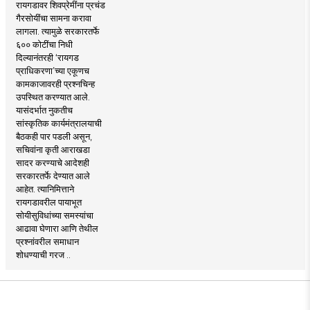
रायगडावर शिवप्रेमींना प्रचंड
गैरसोयींचा सामना करावा
लागला. त्यामुळे सरकारतर्फे
६०० कोटींचा निधी
दिल्यानंतरही ‘रायगड
प्राधिकरणा’च्या एकूणच
कामकाजावरही प्रश्नचिन्ह
उपस्थित करण्यात आले.
यासंदर्भात नुकतीच
सांस्कृतिक कार्यमंत्रालयाची
बैठकही पार पडली असून,
सचिवांना कृती आराखडा
सादर करण्याचे आदेशही
सरकारतर्फे देण्यात आले
आहेत. त्यानिमित्ताने
रायगडावरील पायाभूत
सोयीसुविधांच्या समस्यांचा
आढावा घेणारा आणि तेथील
प्रश्नांवरील समाधान
शोधण्याची गरज ..