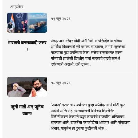
अग्रलेख
१९ जून २०२६
पंतप्रधान नरेंद्र मोदी यांनी 'जी- ७ परिषदेत जागतिक
भारताचे वास्तववादी उत्तर
आर्थिक विकासाचे नवे प्रारूप मांडताना, सागरी सुरक्षेचा
!
महत्त्वाचा मुद्दा उपस्थित केला. तसेच राष्ट्राध्यक्ष ट्रम्प
यांच्याशी झालेली द्विपक्षीय चर्चा भारताचे वाढते सामर्थ
दर्शवणारी असली, तरी ट्रम्प ..
१८ जून २०२६
‘उबाठा’ गटात चार वर्षांनंतर पुन्हा अपेक्षेप्रमााणे मोठी फूट
जुनी माती अन् जुनेच
पडली आणि सहा खासदारांनी शिंदेंच्या शिवसेनेत
वळण!
विलीनीकरण केल्याने उद्धव ठाकरेंचे राजकीय अस्तित्वच
धोक्यात आले. ठाकरेंचा पराकोटीचा अहंकार आणि संवादाचा
अभाव, यामुळेच हा दुसर्‍या फुटीचाही अंक ..