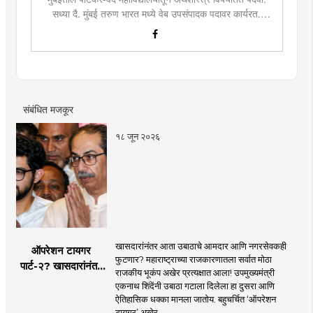
सध्या दै. मुंबई तरुण भारत मध्ये वेब उपसंपादक पदावर कार्यरत.
लिखाण, वाचन आणि निवेदनाची विशेष आवड. मराठी साहित्य,
इतिहास, राजकारण, आणि मनोरंजन विषयांत रस. महाविद्यालयीन
काळात वक्तृत्व, कथाकथन, काव्यवाचन स्पर्धांमध्ये सहभाग आणि
पारितोषिके.\
संबंधित मजकूर
१८ जून २०२६
खासदारांनंतर आता उबाठाचे आमदार आणि नगरसेवकही
ऑपरेशन टायगर
फुटणार? महाराष्ट्राच्या राजकारणातला सर्वात मोठा
पार्ट-२? खासदारांनंतर
राजकीय भूकंप अखेर प्रत्यक्षात आला! उपमुख्यमंत्री
आता आमदार आणि
एकनाथ शिंदेंनी उबाठा गटाला दिलेला हा दुसरा आणि
नगरसेवकही शिंदेंच्या
ऐतिहासिक धक्का मानला जातोय. बहुचर्चित ‘ऑपरेशन
वाटेवर?
टायगर’ अखेर ..