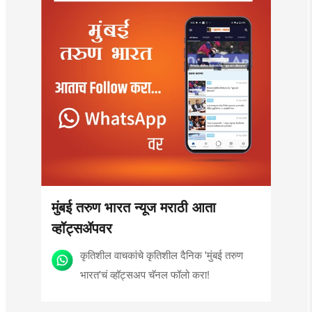
मुंबई तरुण भारत न्यूज मराठी आता
व्हॉट्सॲपवर
कृतिशील वाचकांचे कृतिशील दैनिक 'मुंबई तरुण
भारत'चं व्हॉट्सअप चॅनल फॉलो करा!