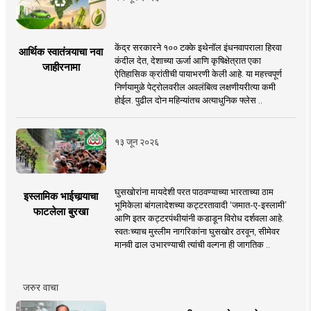
केंद्र सरकारने १०० टक्के इथेनॉल इंधनवापराला हिरवा
आर्थिक स्वातंत्र्याचा नवा
कंदील देत, देशाच्या ऊर्जा आणि कृषिक्षेत्रात एका
जाहीरनामा
ऐतिहासिक क्रांतीची पायाभरणी केली आहे. या महत्त्वपूर्ण
निर्णयामुळे पेट्रोलवरील अवलंबित्व लक्षणीयरीत्या कमी
होईल. पुढील दोन महिन्यांतच अत्याधुनिक फ्लेस ..
१३ जून २०२६
घुसखोरांना मायदेशी परत पाठवण्याच्या भारताच्या ठाम
इस्लामिक भाईचार्‍याचा
भूमिकेला बांगलादेशच्या कट्टरतावादी ‘जमात-ए-इस्लामी’
फाटलेला बुरखा
आणि इतर कट्टरपंथीयांनी कडाडून विरोध दर्शवला आहे.
स्वतःच्याच मुस्लीम नागरिकांना घुसखोर ठरवून, सीमेवर
मानवी ढाल उभारण्याची त्यांची वल्गना ही जागतिक ..
जरुर वाचा