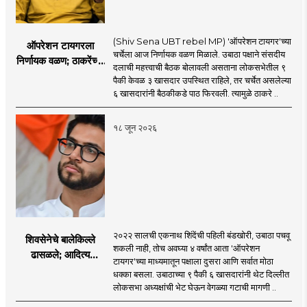
(Shiv Sena UBT rebel MP) 'ऑपरेशन टायगर'च्या
ऑपरेशन टायगरला
चर्चेला आज निर्णायक वळण मिळाले. उबाठा पक्षाने संसदीय
निर्णायक वळण; ठाकरेंच्या
दलाची महत्त्वाची बैठक बोलावली असताना लोकसभेतील ९
बैठकीला ६ खासदार
पैकी केवळ ३ खासदार उपस्थित राहिले, तर चर्चेत असलेल्या
गैरहजर, थेट शिंदे सेनेत
६ खासदारांनी बैठकीकडे पाठ फिरवली. त्यामुळे ठाकरे ..
विलीन होण्याचा प्रस्ताव?
१८ जून २०२६
२०२२ सालची एकनाथ शिंदेंची पहिली बंडखोरी, उबाठा पचवू
शिवसेनेचे बालेकिल्ले
शकली नाही, तोच अवघ्या ४ वर्षांत आता 'ऑपरेशन
ढासळले; आदित्य
टायगर'च्या माध्यमातून पक्षाला दुसरा आणि सर्वात मोठा
ठाकरेंच्या नेतृत्वावरच
धक्का बसला. उबाठाच्या ९ पैकी ६ खासदारांनी थेट दिल्लीत
प्रश्नचिन्ह? ठाकरे ब्रँड
लोकसभा अध्यक्षांची भेट घेऊन वेगळ्या गटाची मागणी ..
नेमका कुठे चुकला?