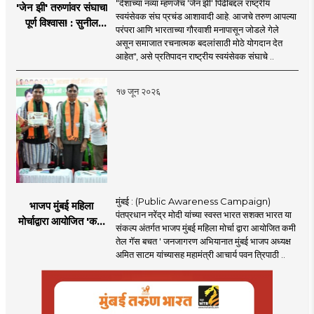
"देशाच्या नव्या म्हणजेच 'जेन झी' पिढीबद्दल राष्ट्रीय
'जेन झी' तरुणांवर संघाचा
स्वयंसेवक संघ प्रचंड आशावादी आहे. आजचे तरुण आपल्या
पूर्ण विश्वास! : सुनील
परंपरा आणि भारताच्या गौरवाशी मनापासून जोडले गेले
आंबेकर
असून समाजात रचनात्मक बदलांसाठी मोठे योगदान देत
आहेत", असे प्रतिपादन राष्ट्रीय स्वयंसेवक संघाचे ..
१७ जून २०२६
मुंबई : (Public Awareness Campaign)
भाजप मुंबई महिला
पंतप्रधान नरेंद्र मोदी यांच्या स्वस्त भारत सशक्त भारत या
मोर्चाद्वारा आयोजित 'कमी
संकल्प अंतर्गत भाजप मुंबई महिला मोर्चा द्वारा आयोजित कमी
तेल गॅस बचत ' उपक्रम
तेल गॅस बचत ' जनजागरण अभियानात मुंबई भाजप अध्यक्ष
अमित साटम यांच्यासह महामंत्री आचार्य पवन त्रिपाठी ..