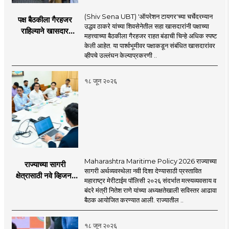
(Shiv Sena UBT) 'ऑपरेशन टायगर'च्या चर्चेदरम्यान
पक्ष बैठकीला गैरहजर
उद्धव ठाकरे यांच्या शिवसेनेतील सहा खासदारांनी पक्षाच्या
राहिल्याने खासदार
महत्त्वाच्या बैठकीला गैरहजर राहत बंडाची चिन्हे अधिक स्पष्ट
अपात्र ठरू शकतात का?
केली आहेत. या पार्श्वभूमीवर पक्षाकडून संबंधित खासदारांवर
व्हीप आणि कायदा नेमकं
व्हीपचे उल्लंघन केल्याप्रकरणी ..
काय सांगतो?
१८ जून २०२६
Maharashtra Maritime Policy 2026 राज्याच्या
राज्याच्या सागरी
सागरी अर्थव्यवस्थेला नवी दिशा देण्यासाठी प्रस्तावित
क्षेत्रासाठी नवे व्हिजन;
महाराष्ट्र मेरीटाईम पॉलिसी २०२६ संदर्भात मत्स्यव्यवसाय व
'महाराष्ट्र मेरीटाईम
बंदरे मंत्री नितेश राणे यांच्या अध्यक्षतेखाली सविस्तर आढावा
पॉलिसी २०२६'चा
बैठक आयोजित करण्यात आली. राज्यातील ..
प्रस्ताव
१८ जून २०२६