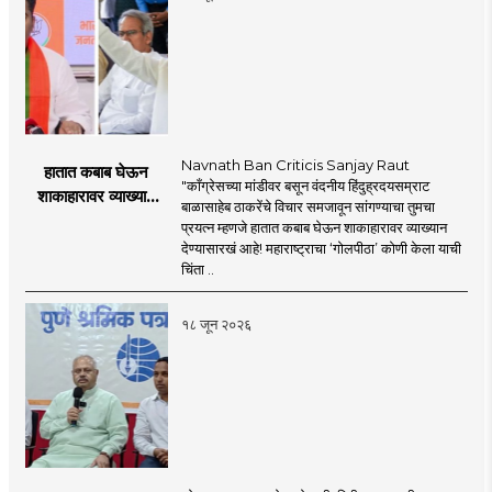
Navnath Ban Criticis Sanjay Raut
हातात कबाब घेऊन
"काँग्रेसच्या मांडीवर बसून वंदनीय हिंदुह्रदयसम्राट
शाकाहारावर व्याख्यान
बाळासाहेब ठाकरेंचे विचार समजावून सांगण्याचा तुमचा
देण्यासारखा राऊत यांचा
प्रयत्न म्हणजे हातात कबाब घेऊन शाकाहारावर व्याख्यान
प्रयत्न - नवनाथ बन
देण्यासारखं आहे! महाराष्ट्राचा ‘गोलपीठा’ कोणी केला याची
चिंता ..
१८ जून २०२६