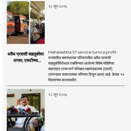
१८ जून २०२६
Maharashtra ST service turns a profit
अवैध प्रवासी वाहतुकीवर
राज्यातील बसस्थानक परिसरातील अवैध प्रवासी
लगाम; एसटीच्या
वाहतुकीविरोधात राबविण्यात आलेल्या विशेष मोहिमेचा
उत्पन्नात १५ दिवसांत
महाराष्ट्र राज्य मार्ग परिवहन महामंडळाच्या (एसटी)
४३.८३ कोटींची वाढ!
उत्पन्नावर सकारात्मक परिणाम दिसून आला आहे. केवळ १५
दिवसांच्या कालावधीत ..
१८ जून २०२६