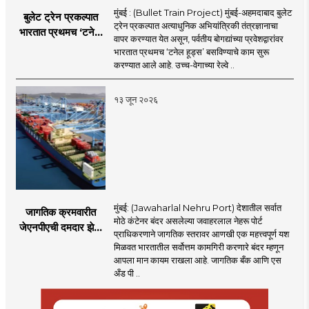
मुंबई : (Bullet Train Project) मुंबई-अहमदाबाद बुलेट
बुलेट ट्रेन प्रकल्पात
ट्रेन प्रकल्पात अत्याधुनिक अभियांत्रिकी तंत्रज्ञानाचा
भारतात प्रथमच ‘टनेल
वापर करण्यात येत असून, पर्वतीय बोगद्यांच्या प्रवेशद्वारांवर
हूड्स’ तंत्रज्ञान;
भारतात प्रथमच ‘टनेल हूड्स’ बसविण्याचे काम सुरू
बोगद्यांतील दाबलहरी आणि
करण्यात आले आहे. उच्च-वेगाच्या रेल्वे ..
आवाजावर
नियंत्रण;प्रवास अधिक
१३ जून २०२६
सुरक्षित व आरामदायी
होणार
मुंबई: (Jawaharlal Nehru Port) देशातील सर्वात
जागतिक क्रमवारीत
मोठे कंटेनर बंदर असलेल्या जवाहरलाल नेहरू पोर्ट
जेएनपीएची दमदार झेप;
प्राधिकरणाने जागतिक स्तरावर आणखी एक महत्त्वपूर्ण यश
भारतातील अव्वल कंटेनर
मिळवत भारतातील सर्वोत्तम कामगिरी करणारे बंदर म्हणून
बंदराचा मान कायम
आपला मान कायम राखला आहे. जागतिक बँक आणि एस
अँड पी ..