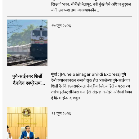
पदाचा पदभार स्वीकारला;
सिडको भवन, सीबीडी बेलापूर, नवी मुंबई येथे अश्विन मुद्गल
प्रकल्प वेळेत पूर्ण
यांनी उपाध्यक्ष तथा व्यवस्थापकीय ..
करण्यास प्राधान्य देणार :
अश्विन मुद्गल
१७ जून २०२६
मुंबई : (Pune Sainagar Shirdi Express) पुणे
पुणे-साईनगर शिर्डी
रेल्वे स्थानकावरून नव्याने सुरू होत असलेल्या पुणे-साईनगर
दैनंदिन एक्प्रेसचा
शिर्डी दैनंदिन एक्सप्रेसला केंद्रीय रेल्वे, माहिती व प्रसारण
शुभारंभ; केंद्रीय मंत्री
तसेच इलेक्ट्रॉनिक्स व माहिती तंत्रज्ञान मंत्री अश्विनी वैष्णव
अश्विनी वैष्णव दाखवणार
हे हिरवा झेंडा दाखवून ..
हिरवा झेंडा
१६ जून २०२६