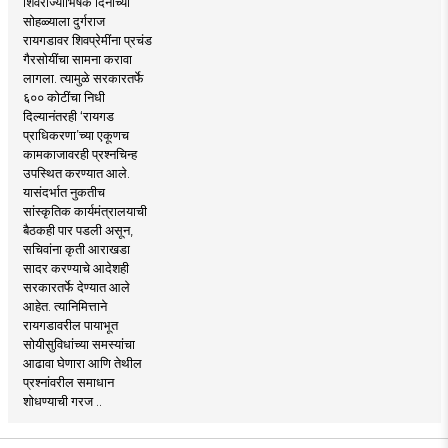
शिवराज्याभिषेक दिनाच्या
सोहळ्याला दुर्गराज
रायगडावर शिवप्रेमींना प्रचंड
गैरसोयींचा सामना करावा
लागला. त्यामुळे सरकारतर्फे
६०० कोटींचा निधी
दिल्यानंतरही ‘रायगड
प्राधिकरणा’च्या एकूणच
कामकाजावरही प्रश्नचिन्ह
उपस्थित करण्यात आले.
यासंदर्भात नुकतीच
सांस्कृतिक कार्यमंत्रालयाची
बैठकही पार पडली असून,
सचिवांना कृती आराखडा
सादर करण्याचे आदेशही
सरकारतर्फे देण्यात आले
आहेत. त्यानिमित्ताने
रायगडावरील पायाभूत
सोयीसुविधांच्या समस्यांचा
आढावा घेणारा आणि तेथील
प्रश्नांवरील समाधान
शोधण्याची गरज ..