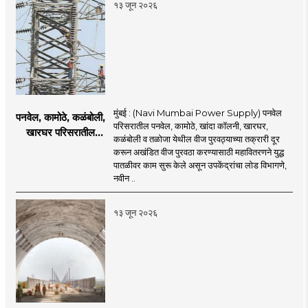
१३ जून २०२६
मुंबई : (Navi Mumbai Power Supply) पनवेल
पनवेल, कामोठे, कळंबोली,
परिसरातील पनवेल, कामोठे, खांदा कॉलनी, खारघर,
खारघर परिसरातील
कळंबोली व तळोजा येथील वीज पुरवठ्याच्या तक्रारी दूर
नागरिकांना दिलासा; नवी
करून अखंडित वीज पुरवठा करण्यासाठी महावितरणने युद्ध
मुंबईत वीज पुरवठ्यासाठी
पातळीवर काम सुरू केले असून उपकेंद्रांचा लोड विभागणे,
महावितरणची तातडीची
नवीन ..
उपाययोजना
१३ जून २०२६