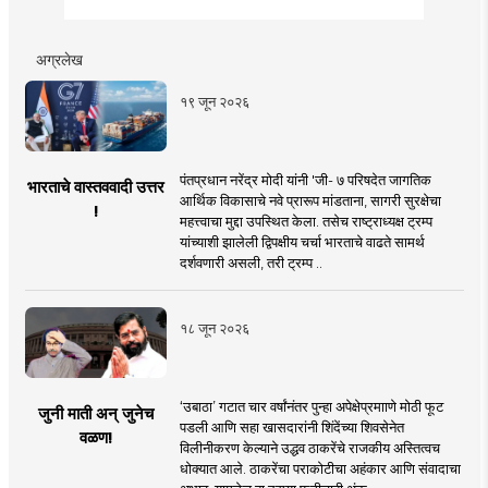
अग्रलेख
१९ जून २०२६
पंतप्रधान नरेंद्र मोदी यांनी 'जी- ७ परिषदेत जागतिक
भारताचे वास्तववादी उत्तर
आर्थिक विकासाचे नवे प्रारूप मांडताना, सागरी सुरक्षेचा
!
महत्त्वाचा मुद्दा उपस्थित केला. तसेच राष्ट्राध्यक्ष ट्रम्प
यांच्याशी झालेली द्विपक्षीय चर्चा भारताचे वाढते सामर्थ
दर्शवणारी असली, तरी ट्रम्प ..
१८ जून २०२६
‘उबाठा’ गटात चार वर्षांनंतर पुन्हा अपेक्षेप्रमााणे मोठी फूट
जुनी माती अन् जुनेच
पडली आणि सहा खासदारांनी शिंदेंच्या शिवसेनेत
वळण!
विलीनीकरण केल्याने उद्धव ठाकरेंचे राजकीय अस्तित्वच
धोक्यात आले. ठाकरेंचा पराकोटीचा अहंकार आणि संवादाचा