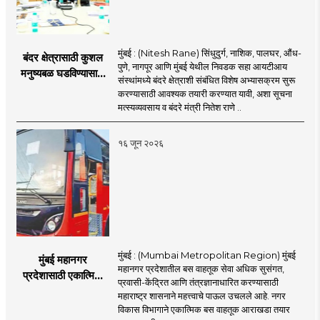
मुंबई : (Nitesh Rane) सिंधुदुर्ग, नाशिक, पालघर, औंध-
बंदर क्षेत्रासाठी कुशल
पुणे, नागपूर आणि मुंबई येथील निवडक सहा आयटीआय
मनुष्यबळ घडविण्यासाठी
संस्थांमध्ये बंदरे क्षेत्राशी संबंधित विशेष अभ्यासक्रम सुरू
वेगाने प्रयत्न; राज्यातील
करण्यासाठी आवश्यक तयारी करण्यात यावी, अशा सूचना
सहा आयटीआयमध्ये विशेष
मत्स्यव्यवसाय व बंदरे मंत्री नितेश राणे ..
अभ्यासक्रम - मंत्री
नितेश राणे
१६ जून २०२६
मुंबई : (Mumbai Metropolitan Region) मुंबई
मुंबई महानगर
महानगर प्रदेशातील बस वाहतूक सेवा अधिक सुसंगत,
प्रदेशासाठी एकात्मिक
प्रवासी-केंद्रित आणि तंत्रज्ञानाधारित करण्यासाठी
बस वाहतूक व्यवस्था
महाराष्ट्र शासनाने महत्त्वाचे पाऊल उचलले आहे. नगर
विकास विभागाने एकात्मिक बस वाहतूक आराखडा तयार