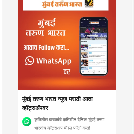
मुंबई तरुण भारत न्यूज मराठी आता
व्हॉट्सॲपवर
कृतिशील वाचकांचे कृतिशील दैनिक 'मुंबई तरुण
भारत'चं व्हॉट्सअप चॅनल फॉलो करा!