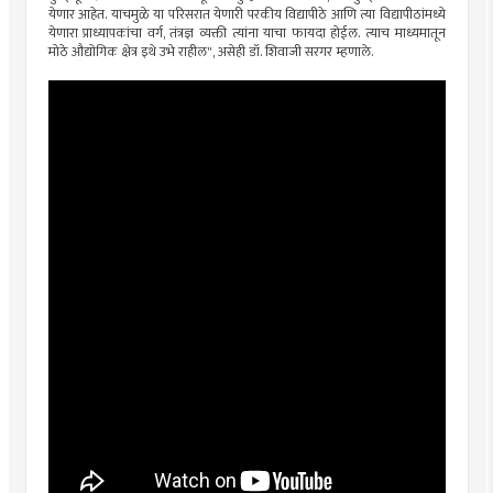
येणार आहेत. याचमुळे या परिसरात येणारी परकीय विद्यापीठे आणि त्या विद्यापीठांमध्ये
येणारा प्राध्यापकांचा वर्ग, तंत्रज्ञ व्यक्ती त्यांना याचा फायदा होईल. त्याच माध्यमातून
मोठे औद्योगिक क्षेत्र इथे उभे राहील", असेही डॉ. शिवाजी सरगर म्हणाले.