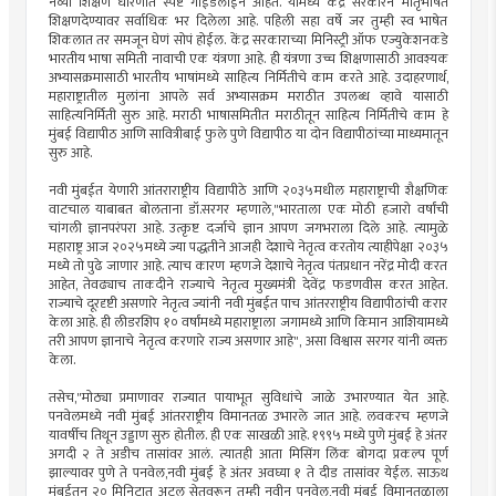
नव्या शिक्षण धोरणात स्पष्ट गाईडलाईन आहेत. यामध्ये केंद्र सरकारने मातृभाषेत
शिक्षणदेण्यावर सर्वाधिक भर दिलेला आहे. पहिली सहा वर्षे जर तुम्ही स्व भाषेत
शिकलात तर समजून घेणं सोपं होईल. केंद्र सरकाराच्या मिनिस्ट्री ऑफ एज्युकेशनकडे
भारतीय भाषा समिती नावाची एक यंत्रणा आहे. ही यंत्रणा उच्च शिक्षणासाठी आवश्यक
अभ्यासक्रमासाठी भारतीय भाषांमध्ये साहित्य निर्मितीचे काम करते आहे. उदाहरणार्थ,
महाराष्ट्रातील मुलांना आपले सर्व अभ्यासक्रम मराठीत उपलब्ध व्हावे यासाठी
साहित्यनिर्मिती सुरु आहे. मराठी भाषासमितीत मराठीतून साहित्य निर्मितीचे काम हे
मुंबई विद्यापीठ आणि सावित्रीबाई फुले पुणे विद्यापीठ या दोन विद्यापीठांच्या माध्यमातून
सुरु आहे.
नवी मुंबईत येणारी आंतराराष्ट्रीय विद्यापीठे आणि २०३५मधील महाराष्ट्राची शैक्षणिक
वाटचाल याबाबत बोलताना डॉ.सरगर म्हणाले,"भारताला एक मोठी हजारो वर्षांची
चांगली ज्ञानपरंपरा आहे. उत्कृष्ट दर्जाचे ज्ञान आपण जगभराला दिले आहे. त्यामुळे
महाराष्ट्र आज २०२५मध्ये ज्या पद्धतीने आजही देशाचे नेतृत्व करतोय त्याहीपेक्षा २०३५
मध्ये तो पुढे जाणार आहे. त्याच कारण म्हणजे देशाचे नेतृत्व पंतप्रधान नरेंद्र मोदी करत
आहेत, तेवढ्याच ताकदीने राज्याचे नेतृत्व मुख्यमंत्री देवेंद्र फडणवीस करत आहेत.
राज्याचे दूरदृष्टी असणारे नेतृत्व ज्यांनी नवी मुंबईत पाच आंतरराष्ट्रीय विद्यापीठांची करार
केला आहे. ही लीडरशिप १० वर्षांमध्ये महाराष्ट्राला जगामध्ये आणि किमान आशियामध्ये
तरी आपण ज्ञानाचे नेतृत्व करणारे राज्य असणार आहे", असा विश्वास सरगर यांनी व्यक्त
केला.
तसेच,"मोठ्या प्रमाणावर राज्यात पायाभूत सुविधांचे जाळे उभारण्यात येत आहे.
पनवेलमध्ये नवी मुंबई आंतरराष्ट्रीय विमानतळ उभारले जात आहे. लवकरच म्हणजे
यावर्षीच तिथून उड्डाण सुरु होतील. ही एक साखळी आहे. १९९५ मध्ये पुणे मुंबई हे अंतर
अगदी २ ते अडीच तासांवर आलं. त्यातही आता मिसिंग लिंक बोगदा प्रकल्प पूर्ण
झाल्यावर पुणे ते पनवेल,नवी मुंबई हे अंतर अवघ्या १ ते दीड तासांवर येईल. साऊथ
मुंबईतून २० मिनिटात अटल सेतूवरून तुम्ही नवीन पनवेल,नवी मुंबई विमानतळाला