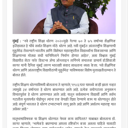
मुंबई :
"नवे राष्ट्रीय शिक्षा धोरण २०२०मुळे गेल्या ७० ते ७५ वर्षाच्या शैक्षणिक
इतिहासात हे चौथे सर्वात शिक्षण मोठे धोरण आहे. नवी मुंबईत आंतरराष्ट्रीय शिक्षणाची
मुहूर्तमेढ रोवल्याने भारतीय आणि विशेषतः महाराष्ट्रातील विद्यार्थ्यांना विकासाच्या आणि
शिक्षणाच्या मोठ्या संधी यानिमित्ताने निर्माण होणार आहेत", असा विश्वास मुंबई
विद्यापीठ सेंटर फॉर डिस्टन्स अ‍ॅण्ड ऑनलाइन लर्निंगचे संचालक प्राचार्य डॉ.शिवाजी
सरगर यांनी दैनिक मुंबई तरुण भारतशी संवाद साधताना व्यक्त केला. 'नवे शैक्षणिक
धोरण आणि आंतरराष्ट्रीय विद्यापीठांची मुहूर्तमेढ' याविषयावर विशेष मुलाखतीदरम्यान ते
बोलत होते.
राष्ट्रीय शिक्षण धोरणाविषयी बोलताना ते म्हणाले,"१९८६नंतर यामध्ये काही झालं नव्हतं
त्यामुळे ३४ वर्षानंतर हे धोरण बांधण्यात आले आहे. प्रत्येक वयोगटाला अनुसरून
विचारपूर्वक हे धोरण आणण्यात आले आहे. यातून सर्वसामान्य विद्यार्थी आणि सर्वच
गटातील मुलांपर्यंत पोहोचून त्यांना एक वेगळी दिशा देण्याचे काम या धोरणातून होते
आहे. संपूर्ण भारतात हे धोरण टप्याटप्याने लागू झाले आहे आणि अर्थातच महाराष्ट्र यात
अग्रेसर आहे."
मातृभाषांविषयक या शिक्षण धोरणात नेमकं काय सांगितलं? याबाबत बोलताना डॉ.
सरगर म्हणाले, "भाषेकडे बघण्याचा आपला दृष्टिकोन कसा असला पाहिजे यासाठी