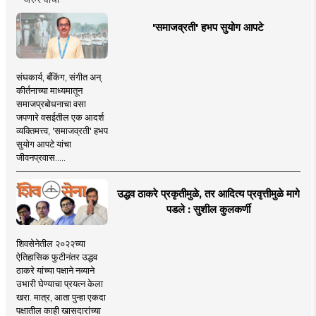
'समाजव्रती' हभप सुयोग आपटे
संघकार्य, बँकिंग, संगीत अन्
कीर्तनाच्या माध्यमातून
समाजप्रबोधनाचा वसा
जपणारे वसईतील एक आदर्श
व्यक्तिमत्त्व, 'समाजव्रती' हभप
सुयोग आपटे यांचा
जीवनप्रवास.....
उद्धव ठाकरे प्रकृतीमुळे, तर आदित्य प्रवृत्तीमुळे मागे
पडले : सुशील कुलकर्णी
शिवसेनेतील २०२२च्या
ऐतिहासिक फुटीनंतर उद्धव
ठाकरे यांच्या पक्षाने नव्याने
उभारी घेण्याचा प्रयत्न केला
खरा. मात्र, आता पुन्हा एकदा
पक्षातील काही खासदारांच्या