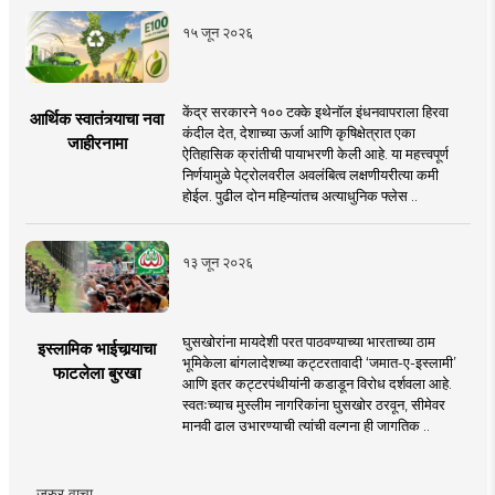
१५ जून २०२६
केंद्र सरकारने १०० टक्के इथेनॉल इंधनवापराला हिरवा
आर्थिक स्वातंत्र्याचा नवा
कंदील देत, देशाच्या ऊर्जा आणि कृषिक्षेत्रात एका
जाहीरनामा
ऐतिहासिक क्रांतीची पायाभरणी केली आहे. या महत्त्वपूर्ण
निर्णयामुळे पेट्रोलवरील अवलंबित्व लक्षणीयरीत्या कमी
होईल. पुढील दोन महिन्यांतच अत्याधुनिक फ्लेस ..
१३ जून २०२६
घुसखोरांना मायदेशी परत पाठवण्याच्या भारताच्या ठाम
इस्लामिक भाईचार्‍याचा
भूमिकेला बांगलादेशच्या कट्टरतावादी ‘जमात-ए-इस्लामी’
फाटलेला बुरखा
आणि इतर कट्टरपंथीयांनी कडाडून विरोध दर्शवला आहे.
स्वतःच्याच मुस्लीम नागरिकांना घुसखोर ठरवून, सीमेवर
मानवी ढाल उभारण्याची त्यांची वल्गना ही जागतिक ..
जरुर वाचा