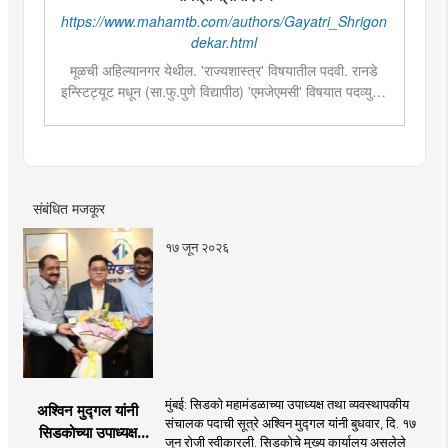
https://www.mahamtb.com/authors/Gayatri_Shrigon
dekar.html
मूळची अहिल्यानगर येथील. 'राज्यशास्त्र' विषयातील पदवी. रानडे
इन्स्टिट्यूट मधून (सा.फु.पुणे विद्यापीठ) 'एमजेएमसी' विषयात पदव्युत्तर
शिक्षण. २०१९मध्ये मुंबई तरुण भारतमध्ये 'मंत्रालय प्रतिनिधी' या
पदावर रुजू. सद्यस्थितीत 'इन्फ्रास्ट्रक्चर आणि डेव्हलपमेंट' विशेष
प्रतिनिधी म्हणून कार्यरत. राज्यातील पायाभूत सुविधांविषयी फिल्ड
रिपोर्ट आणि लेखनात रस.
संबंधित मजकूर
१७ जून २०२६
मुंबई: सिडको महामंडळाच्या उपाध्यक्ष तथा व्यवस्थापकीय
अश्विन मुद्गल यांनी
संचालक पदाची सूत्रे अश्विन मुद्गल यांनी बुधवार, दि. १७
सिडकोच्या उपाध्यक्ष
जून रोजी स्वीकारली. सिडकोचे मुख्य कार्यालय असलेले