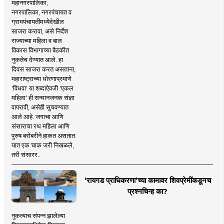
महानगरपालिका,
नगरपालिका, नगरपंचायत व
ग्रामपंचायतींमध्येदेखील
साजरा करावा, असे निर्देश
राज्याच्या महिला व बाल
विकास विभागाच्या बैठकीत
नुकतेच देण्यात आले. हा
दिवस साजरा करत असताना,
महाराष्ट्राच्या धोरणाप्रमाणे
'विधवा' या शब्दाऐवजी 'एकल
महिला' ही सन्मानजनक संज्ञा
वापरावी, असेही सुचवण्यात
आले आहे. जगाचा आणि
संसाराचा रथ महिला आणि
पुरुष बरोबरीने हाकत असतात.
यात एक चाक जरी निखळले,
तरी संसारर..
‘रायगड प्राधिकरणा’च्या कामावर शिवप्रेमींकडूनच
प्रश्नचिन्ह का?
नुकत्याच संपन्न झालेल्या