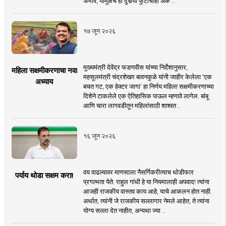
अभाव, यामुळेच हा दुसर्‍या फुटीचाही अंक ..
१७ जून २०२६
मुख्यमंत्री देवेंद्र फडणवीस यांच्या निर्देशानुसार,
महिला सक्षमीकरणाचा नवा
महसूलमंत्री चंद्रशेखर बावनकुळे यांनी जाहीर केलेला ‘एक
अध्याय
बचत गट, एक हेक्टर जागा’ हा निर्णय महिला सक्षमीकरणाच्या
दिशेने टाकलेले एक ऐतिहासिक पाऊल म्हणावे लागेल. बांबू
आणि चारा लागवडीतून महिलांसाठी शाश्वत ..
१६ जून २०२६
वय वाढल्यावर माणसाला नैसर्गिकरीत्याच थोडीफार
पर्याय थोडा सक्षम करा!
प्रगल्भता येते. राहुल गांधी हे या नियमालाही अपवाद! त्यांना
आजही राजकीय वास्तव काय आहे, याचे आकलन होत नाही.
अर्थात, त्यांनी जे राजकीय सल्लागार नेमले आहेत, ते त्यांना
योग्य सल्ला देत नाहीत, अन्यथा ज्या ..