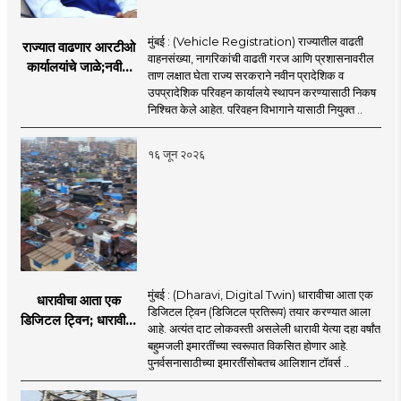
मुंबई : (Vehicle Registration) राज्यातील वाढती
राज्यात वाढणार आरटीओ
वाहनसंख्या, नागरिकांची वाढती गरज आणि प्रशासनावरील
कार्यालयांचे जाळे;नवीन
ताण लक्षात घेता राज्य सरकराने नवीन प्रादेशिक व
आरटीओ कार्यालयांसाठी
उपप्रादेशिक परिवहन कार्यालये स्थापन करण्यासाठी निकष
निकष निश्चित
निश्चित केले आहेत. परिवहन विभागाने यासाठी नियुक्त ..
१६ जून २०२६
मुंबई : (Dharavi, Digital Twin) धारावीचा आता एक
धारावीचा आता एक
डिजिटल ट्विन (डिजिटल प्रतिरूप) तयार करण्यात आला
डिजिटल ट्विन; धारावीची
आहे. अत्यंत दाट लोकवस्ती असलेली धारावी येत्या दहा वर्षांत
सर्व माहिती या डिजिटल
बहुमजली इमारतींच्या स्वरूपात विकसित होणार आहे.
ट्विनमध्ये जतन
पुनर्वसनासाठीच्या इमारतींसोबतच आलिशान टॉवर्स ..