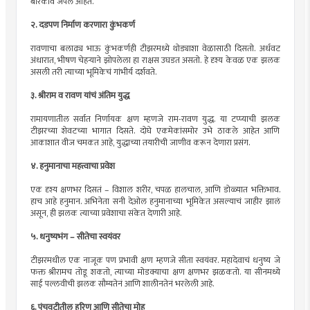
बारकावे जपले आहेत.
२. दडपण निर्माण करणारा कुंभकर्ण
रावणाचा बलाढ्य भाऊ कुंभकर्णही टीझरमध्ये थोड्याशा वेळासाठी दिसतो. अर्धवट
अंधारात, भीषण चेहऱ्याने झोपलेला हा राक्षस उघडत असतो. हे दृश्य केवळ एक झलक
असली तरी त्याच्या भूमिकेचं गांभीर्य दर्शवते.
३. श्रीराम व रावण यांचं अंतिम युद्ध
रामायणातील सर्वात निर्णायक क्षण म्हणजे राम-रावण युद्ध. या टप्प्याची झलक
टीझरच्या शेवटच्या भागात दिसते. दोघे एकमेकांसमोर उभे ठाकले आहेत आणि
आकाशात वीज चमकत आहे, युद्धाच्या तयारीची जाणीव करून देणारा प्रसंग.
४. हनुमानाचा महत्त्वाचा प्रवेश
एक दृश्य क्षणभर दिसतं – विशाल शरीर, चपळ हालचाल, आणि डोळ्यात भक्तिभाव.
हाच आहे हनुमान. अभिनेता सनी देओल हनुमानाच्या भूमिकेत असल्याचं जाहीर झालं
असून, ही झलक त्याच्या प्रवेशाचा संकेत देणारी आहे.
५. धनुष्यभंग – सीतेचा स्वयंवर
टीझरमधील एक नाजूक पण प्रभावी क्षण म्हणजे सीता स्वयंवर. महादेवाचं धनुष्य जे
फक्त श्रीरामच तोडू शकतो, त्याच्या मोडक्याचा क्षण क्षणभर झळकतो. या सीनमध्ये
साई पल्लवीची झलक सौम्यतेनं आणि शालीनतेनं भरलेली आहे.
६. पंचवटीतील हरिण आणि सीतेचा मोह