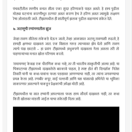
पंचवटीतील रमणीय वनात सीता एका सुंदर हरिणाकडे पाहत असते. हे दृश्य पुढील
मोठ्या घटनांना कारणीभूत ठरणारं असतं कारण हेच ते हरिण असतं ज्यामुळे लक्ष्मण
रेषा ओलांडली जाते. टीझरमधील ही शांतीपूर्ण झलक पुढील वळणाचं संकेत देते.
७. जटायूची रणांगणातील झुंज
जेव्हा रावण सीतेला लंकेकडे घेऊन जातो, तेव्हा आकाशात जटायू रावणाशी लढतो, हे
दृश्यही क्षणभर दाखवलं जातं. एक विशाल गरुड त्याच्यावर झेप घेतो आणि रावण
त्याचे पंख छाटतो – हा प्रसंग टीझरमध्ये अंधुकपणे दाखवला गेला असला तरी तो
पाहणाऱ्यांच्या मनात खोल परिणाम करतो.
‘रामायणम्’ केवळ एक पौराणिक कथा नव्हे, तर ती भारतीय संस्कृतीची आत्मा आहे. या
चित्रपटाच्या टीझरमध्ये दाखवलेले बारकावे पाहता, हे स्पष्ट होतं की दिग्दर्शक नितेश
तिवारी यांनी या कथा-पात्रांना फक्त पडद्यावर आणण्याचा नाही, तर त्यांना जगवण्याचा
प्रयत्न केला आहे. रणबीर कपूर, साई पल्लवी आणि यश यांसारखे अभिनेते या भूमिका
साकारणार असल्याने याकडून प्रेक्षकांची अपेक्षा मोठी आहे.
टीझरमधील या सात दृष्यांनी आपल्याला फक्त दृश्य सौंदर्य दाखवलं नाही, तर कथा
किती खोलवर मांडली जाईल याचा संकेतही दिला आहे.