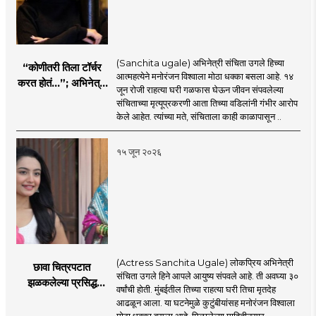
(Sanchita ugale) अभिनेत्री संचिता उगले हिच्या
“कोणीतरी तिला टॉर्चर
आत्महत्येने मनोरंजन विश्वाला मोठा धक्का बसला आहे. १४
करत होतं...”; अभिनेत्री
जून रोजी राहत्या घरी गळफास घेऊन जीवन संपवलेल्या
संचिता उगलेच्या वडिलांचा
संचिताच्या मृत्यूप्रकरणी आता तिच्या वडिलांनी गंभीर आरोप
गंभीर आरोप
केले आहेत. त्यांच्या मते, संचिताला काही काळापासून ..
१५ जून २०२६
(Actress Sanchita Ugale) लोकप्रिय अभिनेत्री
छावा चित्रपटात
संचिता उगले हिने आपले आयुष्य संपवले आहे. ती अवघ्या ३०
झळकलेल्या प्रसिद्ध
वर्षांची होती. मुंबईतील तिच्या राहत्या घरी तिचा मृतदेह
अभिनेत्रीने आयुष्य
आढळून आला. या घटनेमुळे कुटुंबीयांसह मनोरंजन विश्वाला
संपवलं; मनोरंजन विश्वात
मोठा धक्का बसला आहे. मिळालेल्या माहितीनुसार, ..