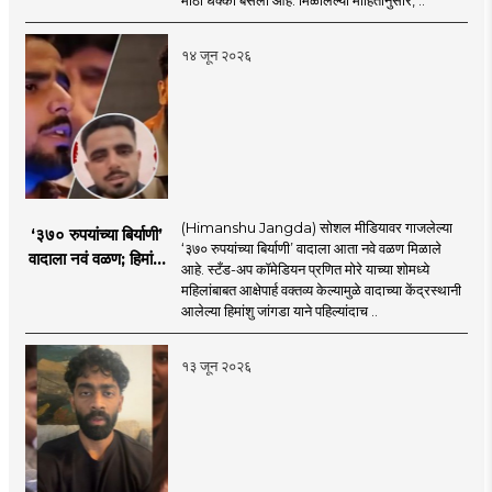
हळहळ
१४ जून २०२६
(Himanshu Jangda) सोशल मीडियावर गाजलेल्या
‘३७० रुपयांच्या बिर्याणी’
‘३७० रुपयांच्या बिर्याणी’ वादाला आता नवे वळण मिळाले
वादाला नवं वळण; हिमांशू
आहे. स्टँड-अप कॉमेडियन प्रणित मोरे याच्या शोमध्ये
जांगडाची पहिली
महिलांबाबत आक्षेपार्ह वक्तव्य केल्यामुळे वादाच्या केंद्रस्थानी
प्रतिक्रिया, नेमकं काय
आलेल्या हिमांशु जांगडा याने पहिल्यांदाच ..
म्हणाला?
१३ जून २०२६