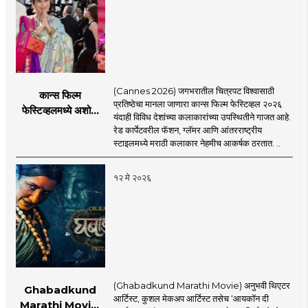
(Cannes 2026) जगभरातील चित्रपट विश्वासाठी
कान्स फिल्म
प्रतिष्ठेचा मानला जाणारा कान्स फिल्म फेस्टिव्हल २०२६
फेस्टिव्हलमध्ये अशोक
यंदाही विविध देशांच्या कलाकारांच्या उपस्थितीने गाजत आहे.
सराफ आणि निवेदिता
रेड कार्पेटवरील फॅशन, ग्लॅमर आणि आंतरराष्ट्रीय
सराफ यांचा मराठमोळा
स्टाइलमध्ये मराठी कलाकार नेहमीच आकर्षक ठरतात. ..
रेड कार्पेट लूक
१२ मे २०२६
(Ghabadkund Marathi Movie) अनुभवी थिएटर
Ghabadkund
आर्टिस्ट, कुशल मेकअप आर्टिस्ट तसेच ‘आयकॉन दी
Marathi Movie: