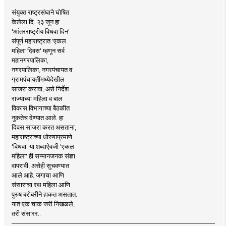
संयुक्त राष्ट्रसंघाने घोषित
केलेला दि. २३ जून हा
'आंतरराष्ट्रीय विधवा दिन'
संपूर्ण महाराष्ट्रात 'एकल
महिला दिवस' म्हणून सर्व
महानगरपालिका,
नगरपालिका, नगरपंचायत व
ग्रामपंचायतींमध्येदेखील
साजरा करावा, असे निर्देश
राज्याच्या महिला व बाल
विकास विभागाच्या बैठकीत
नुकतेच देण्यात आले. हा
दिवस साजरा करत असताना,
महाराष्ट्राच्या धोरणाप्रमाणे
'विधवा' या शब्दाऐवजी 'एकल
महिला' ही सन्मानजनक संज्ञा
वापरावी, असेही सुचवण्यात
आले आहे. जगाचा आणि
संसाराचा रथ महिला आणि
पुरुष बरोबरीने हाकत असतात.
यात एक चाक जरी निखळले,
तरी संसारर..