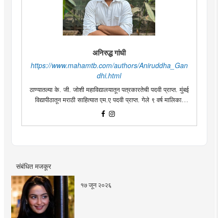
अनिरुद्ध गांधी
https://www.mahamtb.com/authors/Aniruddha_Gan
dhi.html
ठाण्यातल्या के. जी. जोशी महाविद्यालयातून पत्रकारतेची पदवी प्राप्त. मुंबई
विद्यापीठातून मराठी साहित्यात एम.ए पदवी प्राप्त. गेले ९ वर्ष मालिका,
चित्रपट, नाटक यांमधून काम केले. लघुपट, नाटक लिखाणाची आवड.
अभिनय क्षेत्रात राष्ट्रीय पुरस्कार प्राप्त.
संबंधित मजकूर
१७ जून २०२६