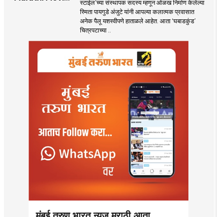
स्टाईल’च्या संस्थापक सदस्य म्हणून ओळख निर्माण केलेल्या
‘घबाडकुंड’मध्ये ‘रंगी’ची
स्मिता पायगुडे अंजुटे यांनी आपल्या कलात्मक प्रवासात
एंट्री! स्मिता पायगुडे
अनेक पैलू यशस्वीपणे हाताळले आहेत. आता ‘घबाडकुंड’
अंजुटेचा गूढ अवतार
चित्रपटाच्या ..
पाहून...!
मुंबई तरुण भारत न्यूज मराठी आता