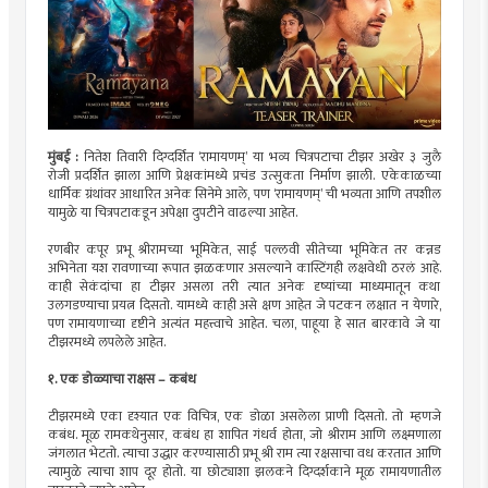
मुंबई :
नितेश तिवारी दिग्दर्शित ‘रामायणम्’ या भव्य चित्रपटाचा टीझर अखेर ३ जुलै
रोजी प्रदर्शित झाला आणि प्रेक्षकांमध्ये प्रचंड उत्सुकता निर्माण झाली. एकेकाळच्या
धार्मिक ग्रंथांवर आधारित अनेक सिनेमे आले, पण ‘रामायणम्’ ची भव्यता आणि तपशील
यामुळे या चित्रपटाकडून अपेक्षा दुपटीने वाढल्या आहेत.
रणबीर कपूर प्रभू श्रीरामच्या भूमिकेत, साई पल्लवी सीतेच्या भूमिकेत तर कन्नड
अभिनेता यश रावणाच्या रूपात झळकणार असल्याने कास्टिंगही लक्षवेधी ठरलं आहे.
काही सेकंदांचा हा टीझर असला तरी त्यात अनेक दृष्यांच्या माध्यमातून कथा
उलगडण्याचा प्रयत्न दिसतो. यामध्ये काही असे क्षण आहेत जे पटकन लक्षात न येणारे,
पण रामायणाच्या दृष्टीने अत्यंत महत्त्वाचे आहेत. चला, पाहूया हे सात बारकावे जे या
टीझरमध्ये लपलेले आहेत.
१. एक डोळ्याचा राक्षस – कबंध
टीझरमध्ये एका दृश्यात एक विचित्र, एक डोळा असलेला प्राणी दिसतो. तो म्हणजे
कबंध. मूळ रामकथेनुसार, कबंध हा शापित गंधर्व होता, जो श्रीराम आणि लक्ष्मणाला
जंगलात भेटतो. त्याचा उद्धार करण्यासाठी प्रभू श्री राम त्या रक्षसाचा वध करतात आणि
त्यामुळे त्याचा शाप दूर होतो. या छोट्याशा झलकने दिग्दर्शकाने मूळ रामायणातील