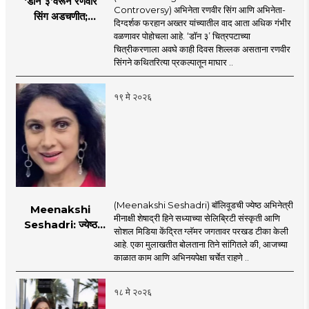
‘डॉन ३’वरून रणवीर
Controversy) अभिनेता रणवीर सिंग आणि अभिनेता-
सिंग अडचणीत;
दिग्दर्शक फरहान अख्तर यांच्यातील वाद आता अधिक गंभीर
FWICE ने घेतला मोठा
वळणावर पोहोचला आहे. ‘डॉन ३’ चित्रपटाच्या
निर्णय?
चित्रीकरणाला अवघे काही दिवस शिल्लक असताना रणवीर
सिंगने कथितरित्या प्रकल्पातून माघार ..
१९ मे २०२६
(Meenakshi Seshadri) बॉलिवूडची ज्येष्ठ अभिनेत्री
Meenakshi
मीनाक्षी शेषाद्री हिने सध्याच्या सेलिब्रिटी संस्कृती आणि
Seshadri: ज्येष्ठ
सोशल मिडिया केंद्रित ग्लॅमर जगतावर परखड टीका केली
अभिनेत्री मीनाक्षी
आहे. एका मुलाखतीत बोलताना तिने सांगितले की, आजच्या
शेषाद्रीची सध्याच्या
काळात काम आणि अभिनयपेक्षा चर्चेत राहणे ..
सेलिब्रिटी संस्कृतीवर
जोरदार टीका, नेमकं
१८ मे २०२६
काय म्हणाली?