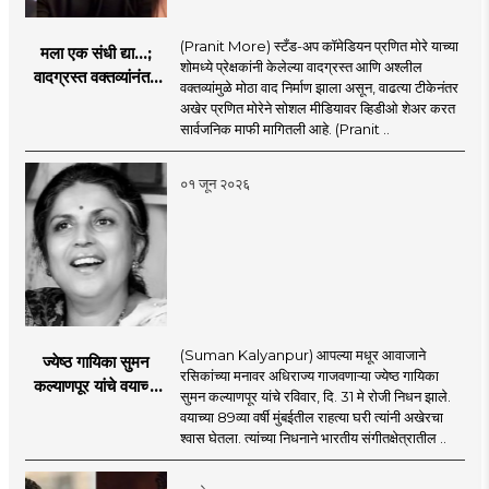
(Pranit More) स्टँड-अप कॉमेडियन प्रणित मोरे याच्या
मला एक संधी द्या...;
शोमध्ये प्रेक्षकांनी केलेल्या वादग्रस्त आणि अश्लील
वादग्रस्त वक्तव्यांनंतर
वक्तव्यांमुळे मोठा वाद निर्माण झाला असून, वाढत्या टीकेनंतर
प्रणित मोरे बॅकफूटवर,
अखेर प्रणित मोरेने सोशल मीडियावर व्हिडीओ शेअर करत
व्हिडिओमध्ये नेमकं काय
सार्वजनिक माफी मागितली आहे. (Pranit ..
म्हणाला?
०१ जून २०२६
(Suman Kalyanpur) आपल्या मधूर आवाजाने
ज्येष्ठ गायिका सुमन
रसिकांच्या मनावर अधिराज्य गाजवणाऱ्या ज्येष्ठ गायिका
कल्याणपूर यांचे वयाच्या
सुमन कल्याणपूर यांचे रविवार, दि. 31 मे रोजी निधन झाले.
८९ व्या वर्षी निधन
वयाच्या 89व्या वर्षी मुंबईतील राहत्या घरी त्यांनी अखेरचा
श्वास घेतला. त्यांच्या निधनाने भारतीय संगीतक्षेत्रातील ..