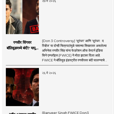
२७ मे २०२६
(Don 3 Controversy) 'धुरंधर' आणि 'धुरंधर : द
रणवीर सिंगवर
रिव्हेंज' या दोन्ही चित्रपटांमुळे यशाच्या शिखरावर असलेल्या
बॉलिवूडमध्ये बंदी? यापूर्वी
अभिनेता रणवीर सिंह यांना फेडरेशन ऑफ वेस्टर्न इंडिया
कुणाकुणावर आली होती
सिने एम्प्लॉइज (FWICE) ने मोठा झटका दिला आहे.
बंदी?
FWICE ने बॉलिवूड इंडस्ट्रीत रणवीरवर बंदी घालण्याचे ..
२६ मे २०२६
(Ranveer Singh FWICE Don3