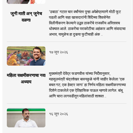
‘उबाठा’ गटात चार वर्षांनंतर पुन्हा अपेक्षेप्रमााणे मोठी फूट
जुनी माती अन् जुनेच
पडली आणि सहा खासदारांनी शिंदेंच्या शिवसेनेत
वळण!
विलीनीकरण केल्याने उद्धव ठाकरेंचे राजकीय अस्तित्वच
धोक्यात आले. ठाकरेंचा पराकोटीचा अहंकार आणि संवादाचा
अभाव, यामुळेच हा दुसर्‍या फुटीचाही अंक ..
१७ जून २०२६
मुख्यमंत्री देवेंद्र फडणवीस यांच्या निर्देशानुसार,
महिला सक्षमीकरणाचा नवा
महसूलमंत्री चंद्रशेखर बावनकुळे यांनी जाहीर केलेला ‘एक
अध्याय
बचत गट, एक हेक्टर जागा’ हा निर्णय महिला सक्षमीकरणाच्या
दिशेने टाकलेले एक ऐतिहासिक पाऊल म्हणावे लागेल. बांबू
आणि चारा लागवडीतून महिलांसाठी शाश्वत ..
१६ जून २०२६