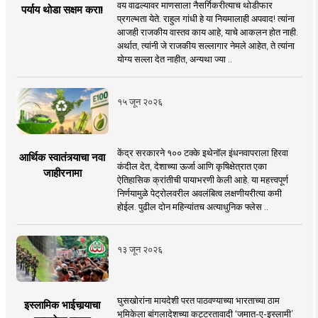
वय वाढल्यावर माणसाला नैसर्गिकरीत्याच थोडीफार
पर्याय थोडा सक्षम करा!
प्रगल्भता येते. राहुल गांधी हे या नियमालाही अपवाद! त्यांना
आजही राजकीय वास्तव काय आहे, याचे आकलन होत नाही.
अर्थात, त्यांनी जे राजकीय सल्लागार नेमले आहेत, ते त्यांना
योग्य सल्ला देत नाहीत, अन्यथा ज्या ..
१५ जून २०२६
केंद्र सरकारने १०० टक्के इथेनॉल इंधनवापराला हिरवा
आर्थिक स्वातंत्र्याचा नवा
कंदील देत, देशाच्या ऊर्जा आणि कृषिक्षेत्रात एका
जाहीरनामा
ऐतिहासिक क्रांतीची पायाभरणी केली आहे. या महत्त्वपूर्ण
निर्णयामुळे पेट्रोलवरील अवलंबित्व लक्षणीयरीत्या कमी
होईल. पुढील दोन महिन्यांतच अत्याधुनिक फ्लेस ..
१३ जून २०२६
घुसखोरांना मायदेशी परत पाठवण्याच्या भारताच्या ठाम
इस्लामिक भाईचार्‍याचा
भूमिकेला बांगलादेशच्या कट्टरतावादी ‘जमात-ए-इस्लामी’