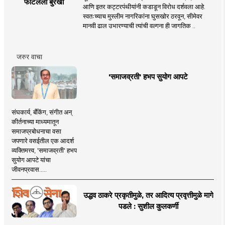
फाटलेला बुरखा
आणि इतर कट्टरपंथीयांनी कडाडून विरोध दर्शवला आहे.
स्वतःच्याच मुस्लीम नागरिकांना घुसखोर ठरवून, सीमेवर
मानवी ढाल उभारण्याची त्यांची वल्गना ही जागतिक ..
जरुर वाचा
'समाजव्रती' हभप सुयोग आपटे
संघकार्य, बँकिंग, संगीत अन्
कीर्तनाच्या माध्यमातून
समाजप्रबोधनाचा वसा
जपणारे वसईतील एक आदर्श
व्यक्तिमत्त्व, 'समाजव्रती' हभप
सुयोग आपटे यांचा
जीवनप्रवास.....
उद्धव ठाकरे प्रकृतीमुळे, तर आदित्य प्रवृत्तीमुळे मागे
पडले : सुशील कुलकर्णी