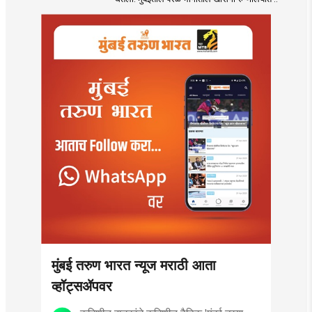
कर्करोगाशी झुंज अपयशी!
वयाच्या ६८ व्या वर्षी
घेतला अखेरचा श्वास
मुंबई तरुण भारत न्यूज मराठी आता
व्हॉट्सॲपवर