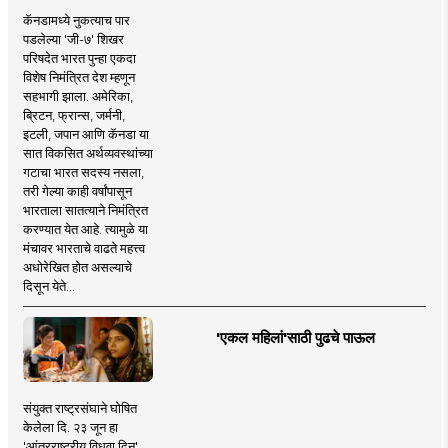
कॅनडामध्ये नुकत्याच पार
पडलेल्या 'जी-७' शिखर
परिषदेत भारत पुन्हा एकदा
विशेष निमंत्रित देश म्हणून
सहभागी झाला. अमेरिका,
ब्रिटन, फ्रान्स, जर्मनी,
इटली, जपान आणि कॅनडा या
सात विकसित अर्थव्यवस्थांच्या
गटाचा भारत सदस्य नसला,
तरी गेल्या काही वर्षांपासून
भारताला सातत्याने निमंत्रित
करण्यात येत आहे. त्यामुळे या
मंचावर भारताचे वाढते महत्त्व
अधोरेखित होत असल्याचे
दिसून येते...
'एकल महिलां'साठी पुढचे पाऊल
संयुक्त राष्ट्रसंघाने घोषित
केलेला दि. २३ जून हा
'आंतरराष्ट्रीय विधवा दिन'