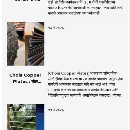
पत्रे’ हा विशेष कार्यक्रम दि. २८ मे रोजी एनसीपीएच्या
कल्पिताचे'
गोदरेज थिएटर येथे सायंकाळी संपन्न झाला. शब्द कल्पिताचे
म्हणजे आपल्यात नसलेल्या; पण ज्यांच्याशी ..
१७ मे २०२६
(Chola Copper Plates) भारताच्या सांस्कृतिक
Chola Copper
आणि ऐतिहासिक वारश्याचा एक अत्यंत महत्त्वाचा अमूल्य ठेवा
Plates : चोल
मायदेशी आणण्यात भारताला मोठे यश आले आहे. चोल
काळातील ऐतिहासिक
साम्राज्यातील ११ व्या शतकातील अत्यंत मौल्यवान आणि
ताम्रपट भारतात
ऐतिहासिकदृष्ट्या महत्त्वाचे 'अनाईमंगलम ताम्रपट' (ज्याला ..
परतणार!
१५ मे २०२६