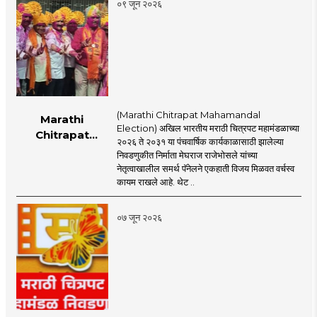
०९ जून २०२६
(Marathi Chitrapat Mahamandal
Marathi
Election) अखिल भारतीय मराठी चित्रपट महामंडळाच्या
Chitrapat
२०२६ ते २०३१ या पंचवार्षिक कार्यकाळासाठी झालेल्या
Mahamandal
निवडणुकीत निर्माता मेघराज राजेभोसले यांच्या
Election : अखिल
नेतृत्वाखालील समर्थ पॅनेलने एकहाती विजय मिळवत वर्चस्व
भारतीय मराठी चित्रपट
कायम राखले आहे. थेट ..
महामंडळावर समर्थ
पॅनेलचे वर्चस्व कायम!
०७ जून २०२६