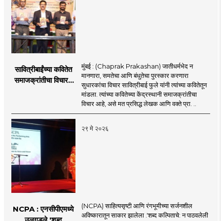
मुंबई : (Chaprak Prakashan) जातीधर्मभेद न
सावित्रीबाईंच्या कवितेत
मानणारा, समतेचा आणि बंधुतेचा पुरस्कार करणारा
समाजक्रांतीचा विचार :
सुधारकांचा विचार सावित्रीबाई फुले यांनी त्यांच्या कवितेतून
प्रा मिलिंद जोशी;
मांडला. त्यांच्या कवितेच्या केंद्रस्थानी समाजक्रांतीचा
चपराकच्या माध्यामतून
विचार आहे, असे मत प्रसिद्ध लेखक आणि वक्ते प्रा. ..
सावित्रीबाई फुले यांच्या
‘काव्यफुले’
२९ मे २०२६
कवितासंग्रहाचे प्रकाशन
(NCPA) साहित्यसृष्टी आणि रंगभूमीच्या सर्जनशील
NCPA : एनसीपीएमध्ये
अविष्कारातून साकार झालेला .'शब्द कल्पिताचे: न पाठवलेली
उलगडले 'शब्द