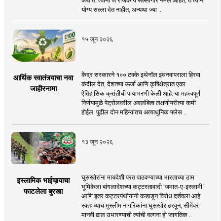
योग्य सल्ला देत नाहीत, अन्यथा ज्या ..
१५ जून २०२६
केंद्र सरकारने १०० टक्के इथेनॉल इंधनवापराला हिरवा
आर्थिक स्वातंत्र्याचा नवा
कंदील देत, देशाच्या ऊर्जा आणि कृषिक्षेत्रात एका
जाहीरनामा
ऐतिहासिक क्रांतीची पायाभरणी केली आहे. या महत्त्वपूर्ण
निर्णयामुळे पेट्रोलवरील अवलंबित्व लक्षणीयरीत्या कमी
होईल. पुढील दोन महिन्यांतच अत्याधुनिक फ्लेस ..
१३ जून २०२६
घुसखोरांना मायदेशी परत पाठवण्याच्या भारताच्या ठाम
इस्लामिक भाईचार्‍याचा
भूमिकेला बांगलादेशच्या कट्टरतावादी ‘जमात-ए-इस्लामी’
फाटलेला बुरखा
आणि इतर कट्टरपंथीयांनी कडाडून विरोध दर्शवला आहे.
स्वतःच्याच मुस्लीम नागरिकांना घुसखोर ठरवून, सीमेवर
मानवी ढाल उभारण्याची त्यांची वल्गना ही जागतिक ..