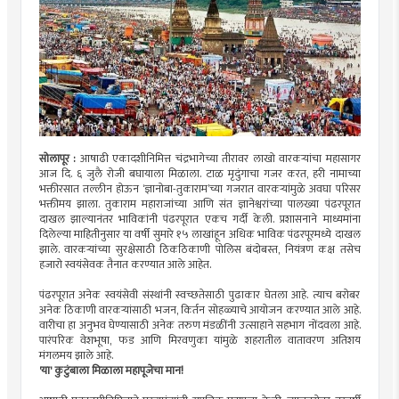
सोलापूर :
आषाढी एकादशीनिमित्त चंद्रभागेच्या तीरावर लाखो वारकऱ्यांचा महासागर
आज दि. ६ जुलै रोजी बघायाला मिळाला. टाळ मृदुंगाचा गजर करत, हरी नामाच्या
भक्तीरसात तल्लीन होऊन ‘ज्ञानोबा-तुकाराम’च्या गजरात वारकऱ्यांमुळे अवघा परिसर
भक्तीमय झाला. तुकाराम महाराजांच्या आणि संत ज्ञानेश्वरांच्या पालख्या पंढरपूरात
दाखल झाल्यानंतर भाविकांनी पंढरपूरात एकच गर्दी केली. प्रशासनाने माध्यमांना
दिलेल्या माहितीनुसार या वर्षी सुमारे १५ लाखांहून अधिक भाविक पंढरपूरमध्ये दाखल
झाले. वारकऱ्यांच्या सुरक्षेसाठी ठिकठिकाणी पोलिस बंदोबस्त, नियंत्रण कक्ष तसेच
हजारो स्वयंसेवक तैनात करण्यात आले आहेत.
पंढरपूरात अनेक स्वयंसेवी संस्थांनी स्वच्छतेसाठी पुढाकार घेतला आहे. त्याच बरोबर
अनेक ठिकाणी वारकऱ्यांसाठी भजन, किर्तन सोहळ्याचे आयोजन करण्यात आले आहे.
वारीचा हा अनुभव घेण्यासाठी अनेक तरुण मंडळींनी उत्साहाने सहभाग नोंदवला आहे.
पारंपरिक वेशभूषा, फड आणि मिरवणुका यांमुळे शहरातील वातावरण अतिशय
मंगलमय झाले आहे.
'या' कुटुंबाला मिळाला महापूजेचा मान!