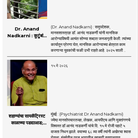
(Dr. Anand Nadkarni) : समुपदेशक,
Dr. Anand
मानसशास्त्रज्ञ डॉ. आनंद नाडकर्णी यांनी मानसिक
Nadkarni : कुटुंबांना
आरोग्याविषयी अत्यंत सोप्प्या शब्दात जनजागृती केली. त्यांच्या
आधार मिळाला, हेच माझ्या
कार्यातून प्रेरणा घेत, मानसिक आरोग्याच्या क्षेत्रात काम
पुस्तकाचे यश : डॉ. आनंद
करणाऱ्या युवकांची फळी उभी राहते आहे. २०२५ साली ..
नाडकर्णी
१५ मे २०२६
मुंबई : (Psychiatrist Dr Anand Nadkarni)
शहाण्यांचा सायकॅट्रिस्ट
ज्येष्ठ मानसोपचारतज्ज्ञ, लेखक, आयपीएच आणि मुक्तांगणचे
काळाच्या पडद्याआड;
विश्वस्त डॉ आनंद नाडकर्णी यांचे दि. १५ मे रोजी पहाटे ५
मानसोपचारतज्ञ डॉ.
वाजता निधन झाले. वयाच्या ६८ व्या वर्षी त्यांनी अखेरचा श्वास
आनंद नाडकर्णी यांची
घेतला. मुंबईतील परळ भागातील खासगी रुग्णालयात ..