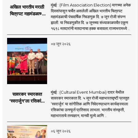
मुंबई : (Film Association Election) मागच्या अनेक
अखिल भारतीय मराठी
दिवसांपासून चर्चेत असलेली अखिल भारतीय चित्रपट
चित्रपट महामंडळाच्या
महामंडळाची पंचवार्षिक निवडणूक दि. ७ जून रोजी संपन्न
निवडणूकीत ४९.९०
झाली. या निवडणूकीत दि. ७ जूनच्या संध्याकाळपर्यंत एकूण
टक्के मतदान;
१६९८ मतदारांनी मतदानाचा हक्क बजावला.राज्यभरामध्ये ..
अटीतटीच्या लढतीत
मराठी चित्रपट
०७ जून २०२६
महामंडळाची निवडणूक
संपन्न
मुंबई : (Cultural Event Mumbai) दादर येथील
सावरकर स्मारकात
सावरकर स्मारकात दि. ५ जून रोजी महाभारतसृष्टी प्रस्तुत
‘स्वरार्जुन’ला रसिकांची
‘स्वरार्जुन’ या सांगीतिक आणि निवेदनप्रधान कार्यक्रमाला
उत्स्फूर्त दाद
रसिकांचा उत्स्फूर्त प्रतिसाद लाभला. भारतीय संस्कृती,
महाभारताचे तत्त्वज्ञान, मानवी मूल्ये आणि ..
०६ जून २०२६