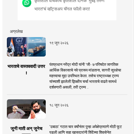
कृतिशील वाचकांचे कृतिशील दैनिक 'मुंबई तरुण
भारत'चं व्हॉट्सअप चॅनल फॉलो करा!
अग्रलेख
१९ जून २०२६
पंतप्रधान नरेंद्र मोदी यांनी 'जी- ७ परिषदेत जागतिक
भारताचे वास्तववादी उत्तर
आर्थिक विकासाचे नवे प्रारूप मांडताना, सागरी सुरक्षेचा
!
महत्त्वाचा मुद्दा उपस्थित केला. तसेच राष्ट्राध्यक्ष ट्रम्प
यांच्याशी झालेली द्विपक्षीय चर्चा भारताचे वाढते सामर्थ
दर्शवणारी असली, तरी ट्रम्प ..
१८ जून २०२६
‘उबाठा’ गटात चार वर्षांनंतर पुन्हा अपेक्षेप्रमााणे मोठी फूट
जुनी माती अन् जुनेच
पडली आणि सहा खासदारांनी शिंदेंच्या शिवसेनेत