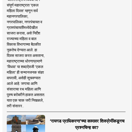
संपूर्ण महाराष्ट्रात 'एकल
महिला दिवस' म्हणून सर्व
महानगरपालिका,
नगरपालिका, नगरपंचायत व
ग्रामपंचायतींमध्येदेखील
साजरा करावा, असे निर्देश
राज्याच्या महिला व बाल
विकास विभागाच्या बैठकीत
नुकतेच देण्यात आले. हा
दिवस साजरा करत असताना,
महाराष्ट्राच्या धोरणाप्रमाणे
'विधवा' या शब्दाऐवजी 'एकल
महिला' ही सन्मानजनक संज्ञा
वापरावी, असेही सुचवण्यात
आले आहे. जगाचा आणि
संसाराचा रथ महिला आणि
पुरुष बरोबरीने हाकत असतात.
यात एक चाक जरी निखळले,
तरी संसारर..
‘रायगड प्राधिकरणा’च्या कामावर शिवप्रेमींकडूनच
प्रश्नचिन्ह का?