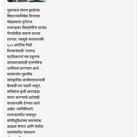
नुकत्याच संपन्न झालेल्या
शिवराज्याभिषेक दिनाच्या
सोहळ्याला दुर्गराज
रायगडावर शिवप्रेमींना प्रचंड
गैरसोयींचा सामना करावा
लागला. त्यामुळे सरकारतर्फे
६०० कोटींचा निधी
दिल्यानंतरही ‘रायगड
प्राधिकरणा’च्या एकूणच
कामकाजावरही प्रश्नचिन्ह
उपस्थित करण्यात आले.
यासंदर्भात नुकतीच
सांस्कृतिक कार्यमंत्रालयाची
बैठकही पार पडली असून,
सचिवांना कृती आराखडा
सादर करण्याचे आदेशही
सरकारतर्फे देण्यात आले
आहेत. त्यानिमित्ताने
रायगडावरील पायाभूत
सोयीसुविधांच्या समस्यांचा
आढावा घेणारा आणि तेथील
प्रश्नांवरील समाधान