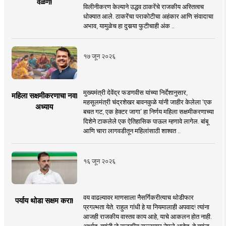
वळण!
विलीनीकरण केल्याने उद्धव ठाकरेंचे राजकीय अस्तित्वच
धोक्यात आले. ठाकरेंचा पराकोटीचा अहंकार आणि संवादाचा
अभाव, यामुळेच हा दुसर्‍या फुटीचाही अंक ..
१७ जून २०२६
मुख्यमंत्री देवेंद्र फडणवीस यांच्या निर्देशानुसार,
महिला सक्षमीकरणाचा नवा
महसूलमंत्री चंद्रशेखर बावनकुळे यांनी जाहीर केलेला ‘एक
अध्याय
बचत गट, एक हेक्टर जागा’ हा निर्णय महिला सक्षमीकरणाच्या
दिशेने टाकलेले एक ऐतिहासिक पाऊल म्हणावे लागेल. बांबू
आणि चारा लागवडीतून महिलांसाठी शाश्वत ..
१६ जून २०२६
वय वाढल्यावर माणसाला नैसर्गिकरीत्याच थोडीफार
पर्याय थोडा सक्षम करा!
प्रगल्भता येते. राहुल गांधी हे या नियमालाही अपवाद! त्यांना
आजही राजकीय वास्तव काय आहे, याचे आकलन होत नाही.
अर्थात, त्यांनी जे राजकीय सल्लागार नेमले आहेत, ते त्यांना