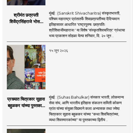
मुंबई : (Sanskrit Shivacharitra) संस्कृतभारती,
श्रीमंत छत्रपती
पश्चिम महाराष्ट्र प्रांतातर्फे शिवछत्रपतींच्या दैदिप्यमान
शिवेंद्रसिंहराजे भोसले
इतिहासावर आधारित 'राष्ट्रपुरुषः छत्रपतिः
यांच्या हस्ते होणार
श्रीशिवाजीमहाराजः' या विशेष 'संस्कृतशिवचरित्र' ग्रंथाचा
'संस्कृतशिवचरित्र'चे
भव्य प्रकाशन सोहळा येत्या शनिवार, दि. २० जून ..
प्रकाशन
१५ जून २०२६
मुंबई : (Suhas Bahulkar) संस्कार भारती, लोकमान्य
प्रख्यात चित्रकार सुहास
सेवा संघ, आणि भारतीय इतिहास संकलन समिती कोकण
बहुळकर यांच्या पुस्तकाचे
प्रांत यांच्या संयुक्त विद्यमाने कला अभ्यासक तथा ज्येष्ठ
प्रकाशन
चित्रकार सुहास बहुळकर यांच्या "कथा शिवचित्रांच्या,
व्यथा शिवस्मारकांच्या" या पुस्तकाच्या द्वितीय ..