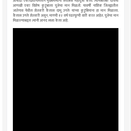
आषाढी एकादशीनिमित्ताने मुख्यमंत्र्यांनी सपत्निक महापूजा केली. त्याचबरोबर दरवर्षी
आणखी एका विशेष कुटुंबाला पूजेचा मान मिळतो. यावर्षी नाशिक जिल्ह्यातील
जातेगाव येथील शेतकरी कैलास दामू उगले यांच्या कुटुंबियांना हा मान मिळाला.
कैलास उगले शेतकरी असून, मागची १२ वर्ष पंढरपूरची वारी करत आहेत. पूजेचा मान
मिळाल्याबद्दल त्यांनी आनंद व्यक्त केला आहे.