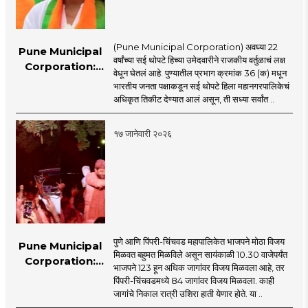
(Pune Municipal Corporation) अवघ्या 22
Pune Municipal
वर्षांच्या सई थोपटे हिच्या उमेदवारीने राजकीय वर्तुळाचं लक्ष
Corporation:
वेधून घेतलं आहे. पुण्यातील प्रभाग क्रमांक 36 (क) मधून
सर्वांत कमी वयाची
भारतीय जनता पक्षाकडून सई थोपटे हिला महानगरपालिकेचं
नगरसेविका 'सई'
अधिकृत तिकीट देण्यात आलं असून, ती सध्या सर्वांत ..
१७ जानेवारी २०२६
पुणे आणि पिंपरी-चिंचवड महापालिकेत भाजपने मोठा विजय
Pune Municipal
मिळवत बहुमत मिळविले असून सायंकाळी 10.30 वाजेपर्यंत
Corporation:
भाजपने 123 हून अधिक जागांवर विजय मिळवला आहे, तर
भाजपच..., विकासाला
पिंपरी-चिंचवडमध्ये 84 जागांवर विजय मिळवला. काही
मत; दोन्ही महापालिकेत
जागांचे निकाल रात्री उशिरा हाती येणार होते. या ..
विरोधक गारद