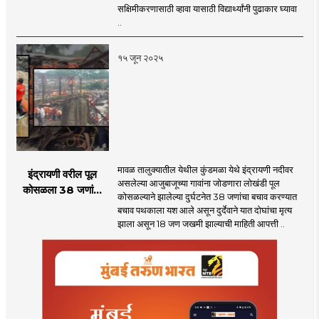
समक्षमिकरणासाठी व्हावा:
सक्षिमीकरणासाठी व्हावा यासाठी विद्यार्थ्यांनी पुढाकार घ्यावा
आदिवासी विकास मंत्री
..
डॉ अशोक उईके
१५ जून २०२५
मावळ तालुक्यातील येथील कुंडमळा येथे इंद्रायणी नदीवर
इंद्रायणी वरील पूल
असलेल्या आजुबाजूच्या गावांना जोडणारा लोखंडी पूल
कोसळला 38 जणांना
कोसळल्याने झालेल्या दुर्घटनेत 38 जणांचा बचाव करण्यात
वाचविले - कुंडमळा
बचाव पथकाला यश आले असून दुर्देवाने यात दोघांचा मृत्य
दुर्घटनेत दोघांचा मृत्यू,
झाला असून 18 जण जखमी झाल्याची माहिती आपत्ती ..
बचाव कार्य सुरू,
जखमींवर उपचार सुरू