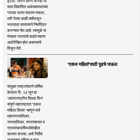
इटली, जपान आणि कॅनडा या
सात विकसित अर्थव्यवस्थांच्या
गटाचा भारत सदस्य नसला,
तरी गेल्या काही वर्षांपासून
भारताला सातत्याने निमंत्रित
करण्यात येत आहे. त्यामुळे या
मंचावर भारताचे वाढते महत्त्व
अधोरेखित होत असल्याचे
दिसून येते...
'एकल महिलां'साठी पुढचे पाऊल
संयुक्त राष्ट्रसंघाने घोषित
केलेला दि. २३ जून हा
'आंतरराष्ट्रीय विधवा दिन'
संपूर्ण महाराष्ट्रात 'एकल
महिला दिवस' म्हणून सर्व
महानगरपालिका,
नगरपालिका, नगरपंचायत व
ग्रामपंचायतींमध्येदेखील
साजरा करावा, असे निर्देश
राज्याच्या महिला व बाल