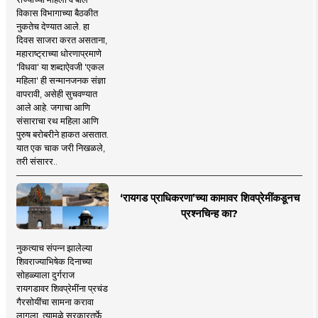
विकास विभागाच्या बैठकीत
नुकतेच देण्यात आले. हा
दिवस साजरा करत असताना,
महाराष्ट्राच्या धोरणाप्रमाणे
'विधवा' या शब्दाऐवजी 'एकल
महिला' ही सन्मानजनक संज्ञा
वापरावी, असेही सुचवण्यात
आले आहे. जगाचा आणि
संसाराचा रथ महिला आणि
पुरुष बरोबरीने हाकत असतात.
यात एक चाक जरी निखळले,
तरी संसारर..
‘रायगड प्राधिकरणा’च्या कामावर शिवप्रेमींकडूनच
प्रश्नचिन्ह का?
नुकत्याच संपन्न झालेल्या
शिवराज्याभिषेक दिनाच्या
सोहळ्याला दुर्गराज
रायगडावर शिवप्रेमींना प्रचंड
गैरसोयींचा सामना करावा
लागला. त्यामुळे सरकारतर्फे