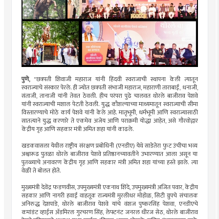
पुणे,
"छत्रपती शिवाजी महाराज यांनी हिंदवी स्वराजाची स्थापना केली त्यातून
स्वराज्याचे संस्कार पेरले. ही ज्योत छत्रपती संभाजी महाराज, महाराणी ताराबाई, धनाजी,
संताजी, तानाजी यांनी तेवत ठेवली. हीच परंपरा पुढे चालवत थोरले बाजीराव पेशवे
यांनी स्वराज्याची मशाल पेटती ठेवली. युद्ध कौशल्याच्या माध्यमातून स्वराज्याची सीमा
विस्तारण्याचे मोठे कार्य पेशवे यांनी केले आहे. मातृभूमी, धर्मभूमी आणि स्वराज्यासाठी
सातत्याने युद्ध करणारे ते एकमेव अजेय आणि पराक्रमी योद्धा आहेत, असे गौरवोद्गार
केंद्रीय गृह आणि सहकार मंत्री अमित शहा यांनी काढले.
खडकवासला येथील राष्ट्रीय संरक्षण प्रबोधिनी (एनडीए) येथे साडेतेरा फुट उंचीचा भव्य
अश्वारूढ पुतळा थोरले बाजीराव पेशवे प्रतिष्ठानच्यावतीने उभारण्यात आला असून या
पुतळ्याचे अनावरण केंद्रीय गृह आणि सहकार मंत्री अमित शहा यांच्या हस्ते झाले. त्या
वेळी ते बोलत होते.
मुख्यमंत्री देवेंद्र फडणवीस, उपमुख्यमंत्री एकनाथ शिंदे, उपमुख्यमंत्री अजित पवार, केंद्रीय
सहकार आणि नागरी हवाई वाहतूक राज्यमंत्री मुरलीधर मोहोळ, सिटी ग्रुपचे संचालक
अनिरुद्ध देशपांडे, थोरले बाजीराव पेशवे यांचे वंशज पुष्करसिंह पेशवा, एनडीएचे
कमांडंट व्हाईस ॲडमिरल गुरचरण सिंह, लेफ्टनंट जनरल धीरज सेठ, थोरले बाजीराव