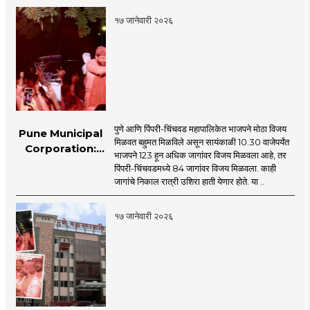
१७ जानेवारी २०२६
पुणे आणि पिंपरी-चिंचवड महापालिकेत भाजपने मोठा विजय
Pune Municipal
मिळवत बहुमत मिळविले असून सायंकाळी 10.30 वाजेपर्यंत
Corporation:
भाजपने 123 हून अधिक जागांवर विजय मिळवला आहे, तर
भाजपच..., विकासाला
पिंपरी-चिंचवडमध्ये 84 जागांवर विजय मिळवला. काही
मत; दोन्ही महापालिकेत
जागांचे निकाल रात्री उशिरा हाती येणार होते. या ..
विरोधक गारद
१७ जानेवारी २०२६