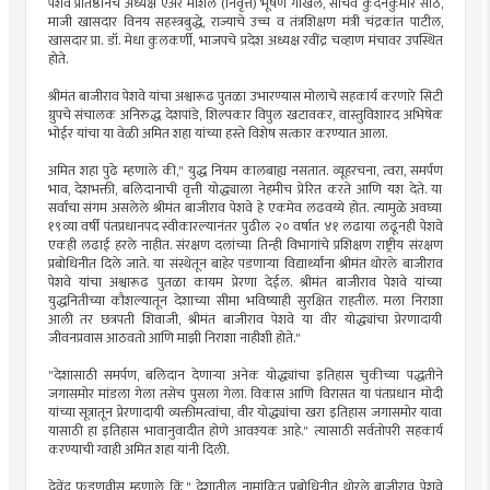
पेशवे प्रतिष्ठानचे अध्यक्ष एअर मार्शल (निवृत्त) भूषण गोखले, सचिव कुंदनकुमार साठे,
माजी खासदार विनय सहस्त्रबुद्धे, राज्याचे उच्च व तंत्रशिक्षण मंत्री चंद्रकांत पाटील,
खासदार प्रा. डॉ. मेधा कुलकर्णी, भाजपचे प्रदेश अध्यक्ष रवींद्र चव्हाण मंचावर उपस्थित
होते.
श्रीमंत बाजीराव पेशवे यांचा अश्वारूढ पुतळा उभारण्यास मोलाचे सहकार्य करणारे सिटी
ग्रुपचे संचालक अनिरुद्ध देशपांडे, शिल्पकार विपुल खटावकर, वास्तुविशारद अभिषेक
भोईर यांचा या वेळी अमित शहा यांच्या हस्ते विशेष सत्कार करण्यात आला.
अमित शहा पुढे म्हणाले की," युद्ध नियम कालबाह्य नसतात. व्यूहरचना, त्वरा, समर्पण
भाव, देशभक्ती, बलिदानाची वृत्ती योद्ध्याला नेहमीच प्रेरित करते आणि यश देते. या
सर्वांचा संगम असलेले श्रीमंत बाजीराव पेशवे हे एकमेव लढवय्ये होत. त्यामुळे अवघ्या
१९व्या वर्षी पंतप्रधानपद स्वीकारल्यानंतर पुढील २० वर्षात ४१ लढाया लढूनही पेशवे
एकही लढाई हरले नाहीत. संरक्षण दलांच्या तिन्ही विभागांचे प्रशिक्षण राष्ट्रीय संरक्षण
प्रबोधिनीत दिले जाते. या संस्थेतून बाहेर पडणाऱ्या विद्यार्थ्यांना श्रीमंत थोरले बाजीराव
पेशवे यांचा अश्वारूढ पुतळा कायम प्रेरणा देईल. श्रीमंत बाजीराव पेशवे यांच्या
युद्धनितीच्या कौशल्यातून देशाच्या सीमा भविष्याही सुरक्षित राहतील. मला निराशा
आली तर छत्रपती शिवाजी, श्रीमंत बाजीराव पेशवे या वीर योद्ध्यांचा प्रेरणादायी
जीवनप्रवास आठवतो आणि माझी निराशा नाहीशी होते."
"देशासाठी समर्पण, बलिदान देणाऱ्या अनेक योद्ध्यांचा इतिहास चुकीच्या पद्धतीने
जगासमोर मांडला गेला तसेच पुसला गेला. विकास आणि विरासत या पंतप्रधान मोदी
यांच्या सूत्रातून प्रेरणादायी व्यक्तीमत्वांचा, वीर योद्ध्यांचा खरा इतिहास जगासमोर यावा
यासाठी हा इतिहास भावानुवादीत होणे आवश्यक आहे." त्यासाठी सर्वतोपरी सहकार्य
करण्याची ग्वाही अमित शहा यांनी दिली.
देवेंद्र फडणवीस म्हणाले किं," देशातील नामांकित प्रबोधिनीत थोरले बाजीराव पेशवे