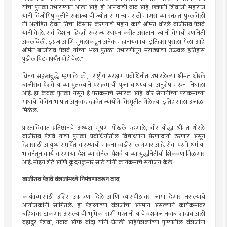
यांचा पुतळा उभारण्यात आला आहे, ही आनंदाची बाब आहे. छत्रपती शिवाजी महाराज
यांनी विजीगिषु वृत्तीने स्वराज्याची ज्योत सामान्य मराठी माणसाच्या रक्तात फुलविली
ती अखंडित ठेवत तिचा विस्तार करण्याचे महान कार्य श्रीमंत थोरले बाजीराव पेशवे
यांनी केले. सर्व दिशांना हिंदवी स्वराज्य स्थापन करीत असताना त्यांनी वेगाची रणनिती
अवलंबिली. इंग्रज आणि मुघलांकडून अनेक महानायकांचा इतिहास पुसला गेला आहे.
श्रीमंत बाजीराव पेशवे यांच्या भव्य पुतळा उभारणीतून मराठ्यांचा उज्ज्वल इतिहास
पुढील पिढ्यांपर्यंत पोहोचेल."
विनय सहस्त्रबुद्धे म्हणाले की, "राष्ट्रीय संरक्षण प्रबोधिनीत उभारलेल्या श्रीमंत थोरले
बाजीराव पेशवे यांच्या पुतळ्याने पराक्रमाची पूजा बांधण्याचा अनुशेष भरून निघाला
आहे. हा केवळ पुतळा नसून हे पराक्रमाचे स्मारक आहे. वीर सेनानींच्या पराक्रमाच्या
गाथांचे विविध भाषांत अनुवाद व्हावेत ज्यायोगे विस्मृतीत गेलेल्या इतिहासाला उजाळा
मिळेल.
प्रास्ताविकात प्रतिष्ठानचे अध्यक्ष भूषण गोखले म्हणाले, वीर योद्धा श्रीमंत थोरले
बाजीराव पेशवे यांचा पुतळा प्रबोधिनीतील विद्यार्थ्यांना प्रेरणादायी ठरणार असून
देशासाठी आयुष्य समर्पित करण्याची भावना वाढीस लागणार आहे. सेवा परमो धर्म या
भावनेतून कार्य करणाऱ्या देशाच्या सेनेला पेशवे यांच्या युद्धनितीची शिकवण मिळणार
आहे. मोहन शेटे आणि कुंदनकुमार साठे यांनी कार्यक्रमाचे संयोजन केले.
बाजीराव पेशवे वंशजांमध्ये निमंत्रणावरून वाद
कार्यक्रमासाठी उशिरा आमंत्रण दिले आणि व्यासपीठावर जागा देणार नसल्याचे
आयोजकांनी सांगितले. हा पेशव्यांच्या वंशजांचा अपमान असल्याने कार्यक्रमावर
बहिष्कार टाकणार असल्याची भूमिका राणी मस्तानी यांचे वंशञज नवाब शादाब अली
बहादुर पेशवा, नवाब ऑफ बांदा यांनी घेतली आहे.पेशव्यांच्या पुण्यातील वंशजांना