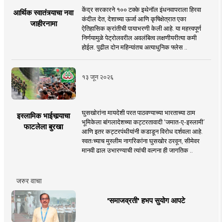
केंद्र सरकारने १०० टक्के इथेनॉल इंधनवापराला हिरवा
आर्थिक स्वातंत्र्याचा नवा
कंदील देत, देशाच्या ऊर्जा आणि कृषिक्षेत्रात एका
जाहीरनामा
ऐतिहासिक क्रांतीची पायाभरणी केली आहे. या महत्त्वपूर्ण
निर्णयामुळे पेट्रोलवरील अवलंबित्व लक्षणीयरीत्या कमी
होईल. पुढील दोन महिन्यांतच अत्याधुनिक फ्लेस ..
१३ जून २०२६
घुसखोरांना मायदेशी परत पाठवण्याच्या भारताच्या ठाम
इस्लामिक भाईचार्‍याचा
भूमिकेला बांगलादेशच्या कट्टरतावादी ‘जमात-ए-इस्लामी’
फाटलेला बुरखा
आणि इतर कट्टरपंथीयांनी कडाडून विरोध दर्शवला आहे.
स्वतःच्याच मुस्लीम नागरिकांना घुसखोर ठरवून, सीमेवर
मानवी ढाल उभारण्याची त्यांची वल्गना ही जागतिक ..
जरुर वाचा
'समाजव्रती' हभप सुयोग आपटे