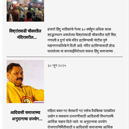
हजारो हिंदू भाविकांचे गेल्या ६० वर्षांहून अधिक काळ
विश्रांतवाडी चौकातील
श्रद्धास्थान असलेल्या विश्रांतवाडी चौकातील श्री शिव,
मंदिरावरील
गणपती व दुर्गा यांचे मंदिर हटविण्याची नोटीस पुणे
कारवाईविरोधात सकल
महानगरपालिकेने दिली आहे. मंदिर हटविण्यासाठी होऊ
हिंदू समाजाकडून
घातलेल्या या कारवाईविरोधात सकल हिंदू समाजाच्या ..
महाआरती व आंदोलन
३० जून २०२५
महिला बचत गट शेतकरी गट तसेच वैयक्तिक पातळीवर
आदिवासी समाजाच्या
उद्योग व व्यवसाय उभारणीसाठी आदिवासी विभागातर्फे
अनुदानाचा उपयोग
आर्थिक सहाय दिले जाते. या अनुदानाचा उपयोग
समाजाच्या आर्थिक
रोजगारनिर्मितीसाठी व आदिवासी समाजाच्या आर्थिक