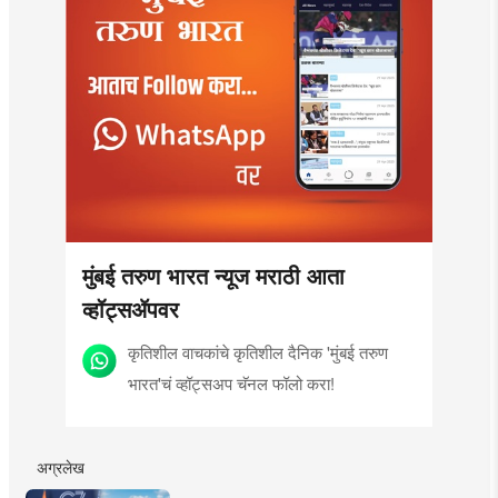
मुंबई तरुण भारत न्यूज मराठी आता
व्हॉट्सॲपवर
कृतिशील वाचकांचे कृतिशील दैनिक 'मुंबई तरुण
भारत'चं व्हॉट्सअप चॅनल फॉलो करा!
अग्रलेख