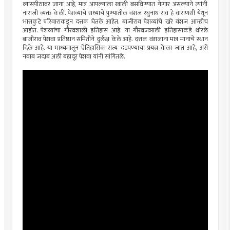
व्यासपीठावर जागा आहे, मात्र आपल्याला खाली बसविण्यात येणार असल्याने त्यांनी
नाराजी व्यक्त केली. पेशव्यांचे सध्याचे पुण्यातील वंशज रघुनाथ राव हे वाराणसी येथून
भासकुटे परिवाराकडून दत्तक घेतले आहेत. बाजीराव पेशव्यांचे खरे वंशज आम्हीच
आहोत. पेशव्यांचा गौरवशाली इतिहास आहे. या गौरवजञाली इतिहासाकडे थोरले
बाजीराव पेशवा प्रतिष्ठान समितीने दुर्लक्ष केले आहे. दत्तक वंशजाना मात्र मानाचे स्थान
दिले आहे. या माध्यमातून ऐतिहासिक सत्य दडपण्याचा प्रयत्न केला जात आहे, असें
नवाब जदाब अली बहादूर पेशवा यांनी सांगितले.