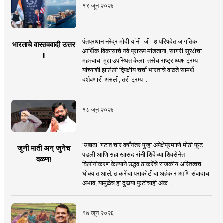
१९ जून २०२६
पंतप्रधान नरेंद्र मोदी यांनी 'जी- ७ परिषदेत जागतिक
भारताचे वास्तववादी उत्तर
आर्थिक विकासाचे नवे प्रारूप मांडताना, सागरी सुरक्षेचा
!
महत्त्वाचा मुद्दा उपस्थित केला. तसेच राष्ट्राध्यक्ष ट्रम्प
यांच्याशी झालेली द्विपक्षीय चर्चा भारताचे वाढते सामर्थ
दर्शवणारी असली, तरी ट्रम्प ..
१८ जून २०२६
‘उबाठा’ गटात चार वर्षांनंतर पुन्हा अपेक्षेप्रमााणे मोठी फूट
जुनी माती अन् जुनेच
पडली आणि सहा खासदारांनी शिंदेंच्या शिवसेनेत
वळण!
विलीनीकरण केल्याने उद्धव ठाकरेंचे राजकीय अस्तित्वच
धोक्यात आले. ठाकरेंचा पराकोटीचा अहंकार आणि संवादाचा
अभाव, यामुळेच हा दुसर्‍या फुटीचाही अंक ..
१७ जून २०२६