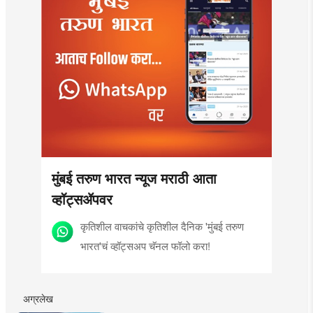
मुंबई तरुण भारत न्यूज मराठी आता
व्हॉट्सॲपवर
कृतिशील वाचकांचे कृतिशील दैनिक 'मुंबई तरुण
भारत'चं व्हॉट्सअप चॅनल फॉलो करा!
अग्रलेख