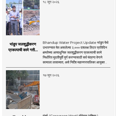
१८ जून २०२६
Bhandup Water Project Update भांडुप येथे
भांडुप जलशुद्धीकरण
उभारण्यात येत असलेल्या २,००० दशलक्ष लिटर प्रतिदिन
प्रकल्पाची कामे गतीने
क्षमतेच्या अत्याधुनिक जलशुद्धीकरण प्रकल्पाची कामे
पूर्ण करा - आयुक्त
निर्धारित मुदतीपूर्वी पूर्ण करण्यासाठी सर्व यंत्रणा वेगाने
अश्विनी भिडे यांचे निर्देश
कामाला लावाव्यात, असे निर्देश महानगरपालिका आयुक्त ..
१७ जून २०२६
मुंबई: (Goregaon West) गोरेगाव (पश्चिम )