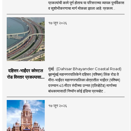
कायापालट; मेट्रोचे काम
प्रकल्पांची कामे पूर्ण होताच या परिसराच्या व्यापक पुनर्विकास
पूर्ण होताच पुनर्विकासाला
व सुशोभीकरणाचा मार्ग मोकळा झाला आहे. प्रकल्प ..
सुरुवात;
१७ जून २०२६
मुंबई : (Dahisar Bhayander Coastal Road)
दहिसर-भाईंदर कोस्टल
बृहन्मुंबई महानगरपालिकेने दहिसर (पश्चिम) लिंक रोड ते
रोड विस्तार प्रकल्पासाठी
मीरा-भाईंदर महानगरपालिका क्षेत्रातील भाईंदर (पश्चिम)
52.50 कोटी रुपयांच्या
दरम्यान 45 मीटर रुंदीच्या उन्नत (एलिव्हेटेड) मार्गाच्या
पीएमसी प्रस्तावाला
बांधकामासाठी निप्पॉन कोई इंडिया प्रायव्हेट ..
मंजुरीची प्रतीक्षा
१७ जून २०२६