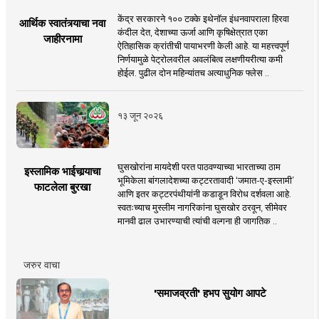
केंद्र सरकारने १०० टक्के इथेनॉल इंधनवापराला हिरवा
आर्थिक स्वातंत्र्याचा नवा
कंदील देत, देशाच्या ऊर्जा आणि कृषिक्षेत्रात एका
जाहीरनामा
ऐतिहासिक क्रांतीची पायाभरणी केली आहे. या महत्त्वपूर्ण
निर्णयामुळे पेट्रोलवरील अवलंबित्व लक्षणीयरीत्या कमी
होईल. पुढील दोन महिन्यांतच अत्याधुनिक फ्लेस ..
१३ जून २०२६
घुसखोरांना मायदेशी परत पाठवण्याच्या भारताच्या ठाम
इस्लामिक भाईचार्‍याचा
भूमिकेला बांगलादेशच्या कट्टरतावादी ‘जमात-ए-इस्लामी’
फाटलेला बुरखा
आणि इतर कट्टरपंथीयांनी कडाडून विरोध दर्शवला आहे.
स्वतःच्याच मुस्लीम नागरिकांना घुसखोर ठरवून, सीमेवर
मानवी ढाल उभारण्याची त्यांची वल्गना ही जागतिक ..
जरुर वाचा
'समाजव्रती' हभप सुयोग आपटे