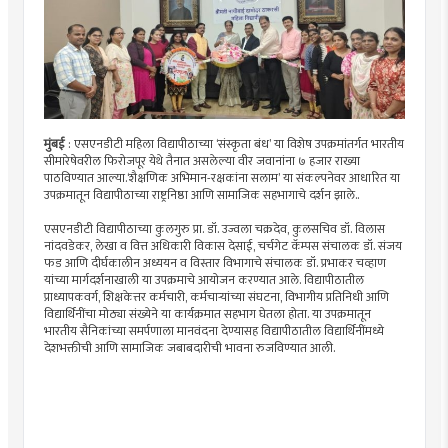
मुंबई
: एसएनडीटी महिला विद्यापीठाच्या ‘संस्कृता बंध’ या विशेष उपक्रमांतर्गत भारतीय
सीमारेषेवरील फिरोजपूर येथे तैनात असलेल्या वीर जवानांना ७ हजार राख्या
पाठविण्यात आल्या.‘शैक्षणिक अभिमान-रक्षकांना सलाम’ या संकल्पनेवर आधारित या
उपक्रमातून विद्यापीठाच्या राष्ट्रनिष्ठा आणि सामाजिक सहभागाचे दर्शन झाले..
एसएनडीटी विद्यापीठाच्या कुलगुरु प्रा. डॉ. उज्वला चक्रदेव, कुलसचिव डॉ. विलास
नांदवडेकर, लेखा व वित्त अधिकारी विकास देसाई, चर्चगेट कॅम्पस संचालक डॉ. संजय
फड आणि दीर्घकालीन अध्ययन व विस्तार विभागाचे संचालक डॉ. प्रभाकर चव्हाण
यांच्या मार्गदर्शनाखाली या उपक्रमाचे आयोजन करण्यात आले. विद्यापीठातील
प्राध्यापकवर्ग, शिक्षकेत्तर कर्मचारी, कर्मचाऱ्यांच्या संघटना, विभागीय प्रतिनिधी आणि
विद्यार्थिनींचा मोठ्या संख्येने या कार्यक्रमात सहभाग घेतला होता. या उपक्रमातून
भारतीय सैनिकांच्या समर्पणाला मानवंदना देण्यासह विद्यापीठातील विद्यार्थिनींमध्ये
देशभक्तीची आणि सामाजिक जबाबदारीची भावना रुजविण्यात आली.