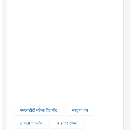
एसएनडीटी महिला विद्यापीठ
संस्कृता बंध
उज्वला चक्रदेव
७ हजार राख्या