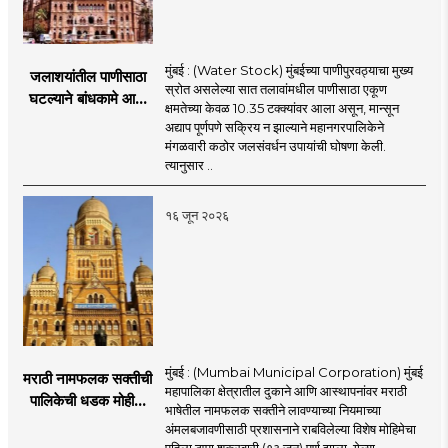
मुंबई : (Water Stock) मुंबईच्या पाणीपुरवठ्याचा मुख्य
जलाशयांतील पाणीसाठा
स्रोत असलेल्या सात तलावांमधील पाणीसाठा एकूण
घटल्याने बांधकामे आणि
क्षमतेच्या केवळ 10.35 टक्क्यांवर आला असून, मान्सून
जलतरण तलावांना
अद्याप पूर्णपणे सक्रिय न झाल्याने महानगरपालिकेने
पाणीपुरवठा बंद;
मंगळवारी कठोर जलसंवर्धन उपायांची घोषणा केली.
व्यावसायिक वापरावरही
त्यानुसार ..
निर्बंध
१६ जून २०२६
मुंबई : (Mumbai Municipal Corporation) मुंबई
मराठी नामफलक सक्तीची
महापालिका क्षेत्रातील दुकाने आणि आस्थापनांवर मराठी
पालिकेची धडक मोहीम;
भाषेतील नामफलक सक्तीने लावण्याच्या नियमाच्या
१,१२४ दुकानदारांवर
अंमलबजावणीसाठी प्रशासनाने राबविलेल्या विशेष मोहिमेचा
कारवाई
पहिला टप्पा शुक्रवारी (१३ जून) पूर्ण झाला. गेल्या