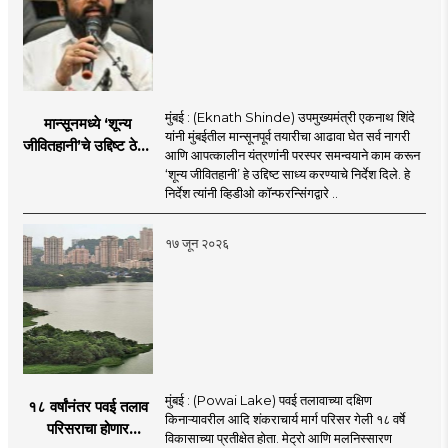
मुंबई : (Eknath Shinde) उपमुख्यमंत्री एकनाथ शिंदे
मान्सूनमध्ये ‘शून्य
यांनी मुंबईतील मान्सूनपूर्व तयारीचा आढावा घेत सर्व नागरी
जीवितहानी’चे उद्दिष्ट ठेवून
आणि आपत्कालीन यंत्रणांनी परस्पर समन्वयाने काम करून
सर्व यंत्रणांनी काम करावे
‘शून्य जीवितहानी’ हे उद्दिष्ट साध्य करण्याचे निर्देश दिले. हे
: उपमुख्यमंत्री एकनाथ
निर्देश त्यांनी व्हिडीओ कॉन्फरन्सिंगद्वारे ..
शिंदे
१७ जून २०२६
मुंबई : (Powai Lake) पवई तलावाच्या दक्षिण
१८ वर्षांनंतर पवई तलाव
किनाऱ्यावरील आदि शंकराचार्य मार्ग परिसर गेली १८ वर्षे
परिसराचा होणार
विकासाच्या प्रतीक्षेत होता. मेट्रो आणि मलनिस्सारण