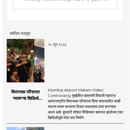
भारत'मध्ये वेब उपसंपादक या पदावर कार्यरत. शेती, साहित्य,
राजकारण या विषयात विशेष रस. हस्तकला, संगीत आणि कविता
लेखनाचा छंद....
संबंधित मजकूर
१८ जून २०२६
Mumbai Airport Matam Video
विमानतळ परिसरात
Controversy मुंबईतील छत्रपती शिवाजी महाराज
'मातम'चा व्हिडिओ
आंतरराष्ट्रीय विमानतळ परिसरात शिया समाजातील काही
व्हायरल; सुरक्षा व्यवस्थेवर
सदस्य मातम करताना दिसत असल्याचा दावा करण्यात
गंभीर प्रश्नचिन्ह
आला आहे. बुधवारी सोशल मिडियावर व्हायरल झालेल्या एका
व्हिडिओमुळे मोठा वाद निर्माण ..