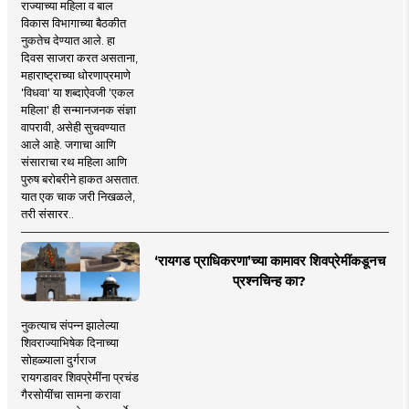
राज्याच्या महिला व बाल
विकास विभागाच्या बैठकीत
नुकतेच देण्यात आले. हा
दिवस साजरा करत असताना,
महाराष्ट्राच्या धोरणाप्रमाणे
'विधवा' या शब्दाऐवजी 'एकल
महिला' ही सन्मानजनक संज्ञा
वापरावी, असेही सुचवण्यात
आले आहे. जगाचा आणि
संसाराचा रथ महिला आणि
पुरुष बरोबरीने हाकत असतात.
यात एक चाक जरी निखळले,
तरी संसारर..
‘रायगड प्राधिकरणा’च्या कामावर शिवप्रेमींकडूनच
प्रश्नचिन्ह का?
नुकत्याच संपन्न झालेल्या
शिवराज्याभिषेक दिनाच्या
सोहळ्याला दुर्गराज
रायगडावर शिवप्रेमींना प्रचंड
गैरसोयींचा सामना करावा