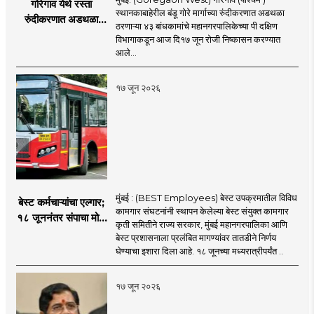
गोरेगाव येथे रस्ता
स्थानकाबाहेरील बंडू गोरे मार्गाच्या रुंदीकरणात अडथळा
रुंदीकरणात अडथळा
ठरणाऱ्या ४३ बांधकामांचे महानगरपालिकेच्या पी दक्षिण
ठरणाऱ्या ४३ बांधकामांचे
विभागाकडून आज दि१७ जून रोजी निष्कासन करण्यात
निष्कासन
आले...
१७ जून २०२६
मुंबई : (BEST Employees) बेस्ट उपक्रमातील विविध
बेस्ट कर्मचाऱ्यांचा एल्गार;
कामगार संघटनांनी स्थापन केलेल्या बेस्ट संयुक्त कामगार
१८ जूननंतर संपाचा मोठा
कृती समितीने राज्य सरकार, मुंबई महानगरपालिका आणि
इशारा
बेस्ट प्रशासनाला प्रलंबित मागण्यांवर तातडीने निर्णय
घेण्याचा इशारा दिला आहे. १८ जूनच्या मध्यरात्रीपर्यंत ..
१७ जून २०२६