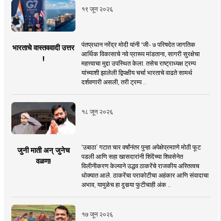
१९ जून २०२६
पंतप्रधान नरेंद्र मोदी यांनी 'जी- ७ परिषदेत जागतिक
भारताचे वास्तववादी उत्तर
आर्थिक विकासाचे नवे प्रारूप मांडताना, सागरी सुरक्षेचा
!
महत्त्वाचा मुद्दा उपस्थित केला. तसेच राष्ट्राध्यक्ष ट्रम्प
यांच्याशी झालेली द्विपक्षीय चर्चा भारताचे वाढते सामर्थ
दर्शवणारी असली, तरी ट्रम्प ..
१८ जून २०२६
‘उबाठा’ गटात चार वर्षांनंतर पुन्हा अपेक्षेप्रमााणे मोठी फूट
जुनी माती अन् जुनेच
पडली आणि सहा खासदारांनी शिंदेंच्या शिवसेनेत
वळण!
विलीनीकरण केल्याने उद्धव ठाकरेंचे राजकीय अस्तित्वच
धोक्यात आले. ठाकरेंचा पराकोटीचा अहंकार आणि संवादाचा
अभाव, यामुळेच हा दुसर्‍या फुटीचाही अंक ..
१७ जून २०२६