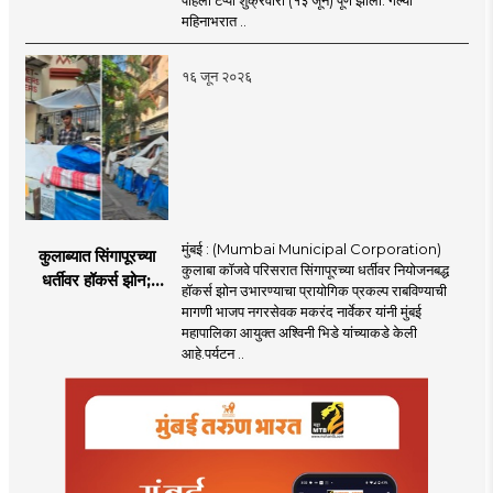
महिनाभरात ..
१६ जून २०२६
मुंबई : (Mumbai Municipal Corporation)
कुलाब्यात सिंगापूरच्या
कुलाबा कॉजवे परिसरात सिंगापूरच्या धर्तीवर नियोजनबद्ध
धर्तीवर हॉकर्स झोन;
हॉकर्स झोन उभारण्याचा प्रायोगिक प्रकल्प राबविण्याची
पर्यटन आणि
मागणी भाजप नगरसेवक मकरंद नार्वेकर यांनी मुंबई
महसूलवाढीच्या दृष्टीने
महापालिका आयुक्त अश्विनी भिडे यांच्याकडे केली
मकरंद नार्वेकर यांचे
आहे.पर्यटन ..
आयुक्तांना पत्र