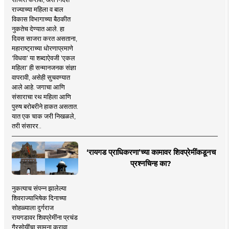
राज्याच्या महिला व बाल
विकास विभागाच्या बैठकीत
नुकतेच देण्यात आले. हा
दिवस साजरा करत असताना,
महाराष्ट्राच्या धोरणाप्रमाणे
'विधवा' या शब्दाऐवजी 'एकल
महिला' ही सन्मानजनक संज्ञा
वापरावी, असेही सुचवण्यात
आले आहे. जगाचा आणि
संसाराचा रथ महिला आणि
पुरुष बरोबरीने हाकत असतात.
यात एक चाक जरी निखळले,
तरी संसारर..
‘रायगड प्राधिकरणा’च्या कामावर शिवप्रेमींकडूनच
प्रश्नचिन्ह का?
नुकत्याच संपन्न झालेल्या
शिवराज्याभिषेक दिनाच्या
सोहळ्याला दुर्गराज
रायगडावर शिवप्रेमींना प्रचंड
गैरसोयींचा सामना करावा