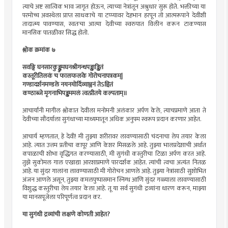
त्याचे अष्ट सात्विक भाव जागृत होऊन, त्याच्या नेत्रांतून अश्रुधार सुरू होते. भक्तीच्या या
परमोच्च अवस्थेला प्राप्त साधकाचे या टप्प्यावर देहभान हरपून तो आत्मरूपाने देवीशी
तादात्म्य पावण्यास, स्वतःचा आत्मा देवीच्या स्वरुपात विलीन करून टाकण्यास
मानसिक पातळीवर सिद्ध होतो.
श्लोक क्रमांक ७
सर्वाङ्गे घनसारकुङ्कुमघनश्रीगन्धपङ्काङ्कितं
कस्तूरीतिलकं च फालफलके गोरोचनापत्रकम्|
गण्डादर्शनमण्डले नयनयोर्दिव्याञ्जनं तेऽञ्चितं
कण्ठाब्जे मृगनाभिपङ्कममलं त्वत्प्रीतये कल्पताम्॥
आचार्यांनी मागील श्लोकात देवीला मनोमनी अलंकार अर्पण केले, त्याचप्रमाणे आता ते
देवीच्या सौंदर्याला सुगंधाच्या माध्यमातून अधिक अनुपम स्वरूप प्रदान करणार आहेत.
आचार्य म्हणतात, हे देवी! मी तुझ्या शरीरावर लावण्यासाठी चंदनाचा लेप तयार केला
आहे. त्यात उत्तम प्रतीचा कापूर आणि केशर मिसळले आहे. तुझ्या भालप्रदेशाची अर्थात
कपाळाची शोभा वृद्धिंगत करण्यासाठी, मी सुगंधी कस्तुरीचा टिळा अर्पण करत आहे.
तुझे सुकोमल गाल एखाद्या आरशाप्रमाणे पारदर्शक आहेत. त्यांची त्वचा अत्यंत नितळ
आहे. या सुंदर गालांना लावण्यासाठी मी गोरोचन आणले आहे. तुझ्या नेत्रांसाठी सुशोभित
अंजन आणले असून, तुझ्या कमलपुष्पासमान स्निग्ध आणि सुंदर गळ्याला लावण्यासाठी
विशुद्ध कस्तुरीचा लेप तयार केला आहे. तू या सर्व सुगंधी द्रव्यांना धारण करून, माझ्या
या मानसपूजेला परिपूर्णत्व प्रदान कर.
या सुगंधी द्रव्यांची लक्षणे कोणती आहेत?