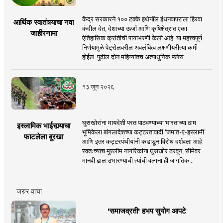
केंद्र सरकारने १०० टक्के इथेनॉल इंधनवापराला हिरवा
आर्थिक स्वातंत्र्याचा नवा
कंदील देत, देशाच्या ऊर्जा आणि कृषिक्षेत्रात एका
जाहीरनामा
ऐतिहासिक क्रांतीची पायाभरणी केली आहे. या महत्त्वपूर्ण
निर्णयामुळे पेट्रोलवरील अवलंबित्व लक्षणीयरीत्या कमी
होईल. पुढील दोन महिन्यांतच अत्याधुनिक फ्लेस ..
१३ जून २०२६
घुसखोरांना मायदेशी परत पाठवण्याच्या भारताच्या ठाम
इस्लामिक भाईचार्‍याचा
भूमिकेला बांगलादेशच्या कट्टरतावादी ‘जमात-ए-इस्लामी’
फाटलेला बुरखा
आणि इतर कट्टरपंथीयांनी कडाडून विरोध दर्शवला आहे.
स्वतःच्याच मुस्लीम नागरिकांना घुसखोर ठरवून, सीमेवर
मानवी ढाल उभारण्याची त्यांची वल्गना ही जागतिक ..
जरुर वाचा
'समाजव्रती' हभप सुयोग आपटे