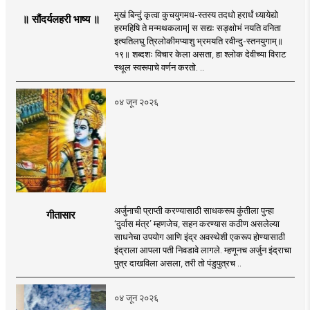
मुखं बिन्दुं कृत्वा कुचयुगमध-स्तस्य तदधो हरार्धं ध्यायेद्यो
॥ सौंदर्यलहरी भाष्य ॥
हरमहिषि ते मन्मथकलाम्| स सद्यः सङ्क्षोभं नयति वनिता
इत्यतिलघु त्रिलोकीमप्याशु भ्रमयति रवीन्दु-स्तनयुगाम्॥
१९॥ शब्दशः विचार केला असता, हा श्लोक देवीच्या विराट
स्थूल स्वरूपाचे वर्णन करतो. ..
०४ जून २०२६
अर्जुनाची प्राप्ती करण्यासाठी साधकरूप कुंतीला पुन्हा
गीतासार
‘दुर्वास मंत्र’ म्हणजेच, सहन करण्यास कठीण असलेल्या
साधनेचा उपयोग आणि इंद्र अवस्थेशी एकरूप होण्यासाठी
इंद्राला आपला पती निवडावे लागले. म्हणूनच अर्जुन इंद्राचा
पुत्र दाखविला असला, तरी तो पंडुपुत्रच ..
०४ जून २०२६