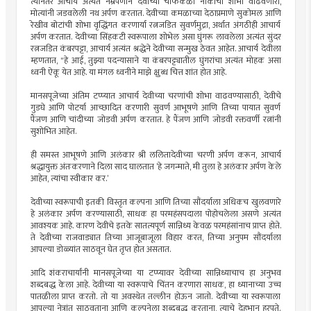
त्यानंतर आचार्य अत्यंत नम्रपणाने देवीच्या चाफेकळी नाकाची शोभा वाढवणारी,
मोत्यांनी जडवलेली नथ अर्पण करतात. देवीच्या कमळाच्या देठाप्रमाणे सुकोमल आणि
रेखीव बोटांची शोभा वृद्धिंगत करणार्या रत्नजडित सुवर्णमुद्रा, अर्थात अंगठीही आचार्य
अर्पण करतात. देवीच्या सिंहकटी स्वरूपाला शोभेल असा घुंगरू लावलेला अत्यंत सुंदर
रत्नजडित कंबरपट्टा, आचार्य अत्यंत श्रद्धेने देवीच्या सन्मुख ठेवत आहेत. आचार्य देवीला
म्हणतात, "हे आई, तुझ्या पदन्यासाने या कंबरपट्ट्यातील घुंगरांचा अत्यंत मोहक असा
ध्वनी ऐकू येत आहे. या मंगल ध्वनीने माझे क्षुब्ध चित्त शांत होत आहे.
मानसपूजेच्या अंतिम टप्प्यात आचार्य देवीच्या चरणांची शोभा वाढवण्यासाठी, देवीचे
गुडघे आणि पोटर्या आच्छादित करणारी सुवर्ण आभूषणे आणि तिच्या पायात सुवर्ण
पैंजण आणि चांदीच्या जोडवी अर्पण करतात. हे पैंजण आणि जोडवी रक्तवर्णी रत्नांनी
सुशोभित आहेत.
ही समस्त आभूषणे आणि अलंकार श्री ललितादेवीच्या चरणी अर्पण करून, आचार्य
श्रद्धायुक्त अंतःकरणाने दिला साद घालतात ’हे जगन्माते, मी तुला हे अलंकार अर्पण केले
आहेत, त्यांचा स्वीकार कर.’
देवीच्या स्वरूपाची इतकी विस्तृत कल्पना आणि तिच्या सौंदर्याला अधिकच खुलवणारे
हे अलंकार अर्पण करण्यासाठी, साधक हा परमहंसपदाला पोहोचलेला असणे अत्यंत
आवश्यक आहे. कारण देवीचे इतके सातत्यपूर्ण सान्निध्य केवळ परमहंसांनाच प्राप्त होते.
ते देवीच्या राजवाड्यात तिच्या आजूबाजूला विहार करत, तिच्या अनुपम सौंदर्याला
आपल्या डोळ्यांत साठवून घेत तृप्त होत असतात.
आदि शंकराचार्यांनी मानसपूजेच्या या टप्प्यावर देवीच्या सान्निध्याचाच हा अनुभव
शब्दबद्ध केला आहे. देवीच्या या स्वरूपाचे चिंतन करणारा साधक, हा ध्यानाच्या उच्च
पातळीला प्राप्त करतो. तो या अवस्थेत तल्लीन होऊन जातो. देवीच्या या स्वरूपाला
आपल्या नेत्रांत साठवताना आणि कल्पनेला शब्दबद्ध करताना, त्याचे देहभान हरपते.