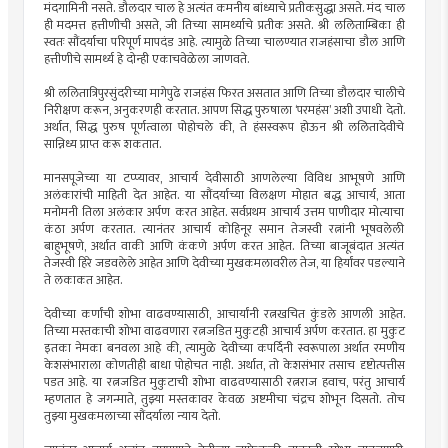
मंदगामिनी नसते. डौलदार चाल हे अत्यंत कमनीय बांध्याचे प्रतीकसुद्धा असते. मंद चाल
ही मदमत्त हत्तीणीची असते, जी तिच्या सामर्थ्याचे प्रतीक असते. श्री ललिताम्बिका ही
स्वतः सौंदर्याचा परिपूर्ण मापदंड आहे. त्यामुळे तिच्या चालण्यात राजहंसाचा डौल आणि
हत्तीणीचे सामर्थ्य हे दोन्ही एकाचवेळेला जाणवते.
श्री ललितात्रिपुरसुंदरीच्या मागेपुढे राजहंस फिरत असतात आणि तिच्या डौलदार चालीचे
निरीक्षण करून, अनुकरणही करतात. आपण सिद्ध पुरुषाला ‘परमहंस’ अशी उपाधी देतो.
अर्थात, सिद्ध पुरुष पूर्णत्वाला पोहोचले की, ते हंसस्वरूप होऊन श्री ललितादेवीचे
सान्निध्य प्राप्त करू शकतात.
मानसपूजेच्या या टप्प्यावर, आचार्य देवीसाठी आणलेल्या विविध आभूषणे आणि
अलंकारांची माहिती देत आहेत. या सौंदर्याच्या विलक्षण मोहात बद्ध आचार्य, आता
मनोमनी तिला अलंकार अर्पण करत आहेत. सर्वप्रथम आचार्य उत्तम पाणीदार मोत्याचा
कंठा अर्पण करतात. त्यानंतर आचार्य कोहिनूर समान तेजस्वी रत्नांनी भूषवलेली
बाहुभूषणे, अर्थात वाकी आणि कंकणे अर्पण करत आहेत. तिच्या बाजूबंदात अत्यंत
तेजस्वी हिरे जडवलेले आहेत आणि देवीच्या मुखकमलावरील तेज, या हिर्यांवर पडल्याने
ते लकाकत आहेत.
देवीच्या कर्णांची शोभा वाढवण्यासाठी, आचार्यांनी रत्नखचित कुंडले आणली आहेत.
तिच्या मस्तकाची शोभा वाढवणारा रत्नजडित मुकुटही आचार्य अर्पण करतात. हा मुकुट
इतका नेमका बनवला आहे की, त्यामुळे देवीच्या कपर्दिनी स्वरूपाला अर्थात रमणीय
केशसंभाराला कोणतीही बाधा पोहोचत नाही. अर्थात, तो केशसंभार तसाच दृष्टोत्पत्तीस
पडत आहे. या रत्नजडित मुकुटाची शोभा वाढवण्यासाठी रत्नराज हवाच, परंतु आचार्य
म्हणतात हे जगन्माते, तुझ्या मस्तकावर केवळ अष्टमीचा चंद्रच शोभून दिसतो. तोच
तुझ्या मुखकमलाच्या सौंदर्याला न्याय देतो.