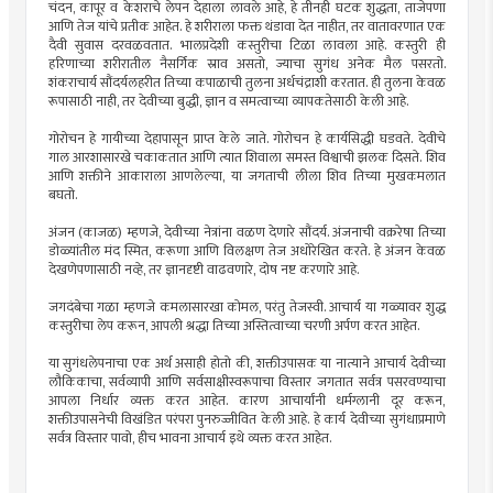
चंदन, कापूर व केशराचे लेपन देहाला लावले आहे, हे तीनही घटक शुद्धता, ताजेपणा
आणि तेज यांचे प्रतीक आहेत. हे शरीराला फक्त थंडावा देत नाहीत, तर वातावरणात एक
दैवी सुवास दरवळवतात. भालप्रदेशी कस्तुरीचा टिळा लावला आहे. कस्तुरी ही
हरिणाच्या शरीरातील नैसर्गिक स्राव असतो, ज्याचा सुगंध अनेक मैल पसरतो.
शंकराचार्य सौंदर्यलहरीत तिच्या कपाळाची तुलना अर्धचंद्राशी करतात. ही तुलना केवळ
रूपासाठी नाही, तर देवीच्या बुद्धी, ज्ञान व समत्वाच्या व्यापकतेसाठी केली आहे.
गोरोचन हे गायीच्या देहापासून प्राप्त केले जाते. गोरोचन हे कार्यसिद्धी घडवते. देवीचे
गाल आरशासारखे चकाकतात आणि त्यात शिवाला समस्त विश्वाची झलक दिसते. शिव
आणि शक्तीने आकाराला आणलेल्या, या जगताची लीला शिव तिच्या मुखकमलात
बघतो.
अंजन (काजळ) म्हणजे, देवीच्या नेत्रांना वळण देणारे सौंदर्य. अंजनाची वक्ररेषा तिच्या
डोळ्यांतील मंद स्मित, करूणा आणि विलक्षण तेज अधोरेखित करते. हे अंजन केवळ
देखणेपणासाठी नव्हे, तर ज्ञानदृष्टी वाढवणारे, दोष नष्ट करणारे आहे.
जगदंबेचा गळा म्हणजे कमलासारखा कोमल, परंतु तेजस्वी. आचार्य या गळ्यावर शुद्ध
कस्तुरीचा लेप करून, आपली श्रद्धा तिच्या अस्तित्वाच्या चरणी अर्पण करत आहेत.
या सुगंधलेपनाचा एक अर्थ असाही होतो की, शक्तीउपासक या नात्याने आचार्य देवीच्या
लौकिकाचा, सर्वव्यापी आणि सर्वसाक्षीस्वरूपाचा विस्तार जगतात सर्वत्र पसरवण्याचा
आपला निर्धार व्यक्त करत आहेत. कारण आचार्यांनी धर्मग्लानी दूर करून,
शक्तीउपासनेची विखंडित परंपरा पुनरुज्जीवित केली आहे. हे कार्य देवीच्या सुगंधाप्रमाणे
सर्वत्र विस्तार पावो, हीच भावना आचार्य इथे व्यक्त करत आहेत.