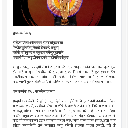
श्लोक क्रमांक ६
हम्सैरप्यतिलोभनीयगमने हारावलीमुज्ज्वलां
हिन्दोलद्युतिहीरपुरिततरे हेमाङ्गदे कङ्कणे|
मञ्चीरौ मणिकुण्डले मकुटमप्यर्धेन्दुचूडामणिं
नासामोक्तिकमङ्गुलीयकटकौ काञ्चीमपि स्वीकुरु॥
या श्लोकापासून पंचदशी मंत्रातील दुसरा विभाग, मध्यकूट अर्थात ‘कामराज कूट’ सुरू
होत आहे. या कुटातील बीजाक्षरे ह, स, क, ह, ल, ह्रीं अशी आहेत. हे कूट इच्छाशक्तीचे
प्रकटीकरण आहे. या श्लोकात श्री ललिता देवीची चाल आणि हंसांचे डौलदार
चालण्याची तुलना केली आहे. श्री ललिता सहस्त्रनामात याच अर्थाचेही एक नाम आहे.
नाम क्रमांक ४७ : मराली मंद गमना
शब्दार्थ :
ज्यावेळी चिदग्नी कुंडातून देवी प्रकट होते आणि इतर देवी-देवतांच्या दिशेने
चालायला लागते, त्यावेळी तिच्या चालीचे हे केलेले वर्णन आहे. तिचे चालणे अत्यंत
लयबद्ध, डौलदार, मंद वेग असलेले आणि मंत्रमुग्ध करणारे आहे. तिच्या या मोहक
चालीचे अनुकरण राजहंस करतात आणि ती चाल ते शिकून घेतात. मादी राजहंसाची
चाल सौंदर्यशास्त्राच्या दृष्टीने सर्वोत्तम मानली जाते. जिची चाल मोहक असेल, अशा सुंदर
स्त्रीला ‘हंसगामिनी’ असे म्हणतात. परंतु हंसिणी डौलदार चालत असली, तरी ती