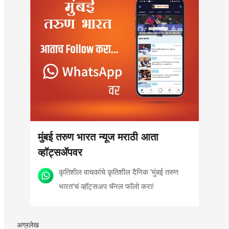
मुंबई तरुण भारत न्यूज मराठी आता
व्हॉट्सॲपवर
कृतिशील वाचकांचे कृतिशील दैनिक 'मुंबई तरुण
भारत'चं व्हॉट्सअप चॅनल फॉलो करा!
अग्रलेख