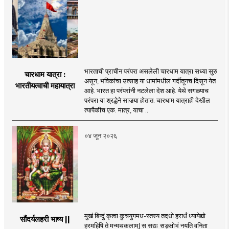
भारताची प्राचीन परंपरा असलेली चारधाम यात्रा सध्या सुरु
चारधाम यात्रा :
असून, भविकांचा उत्साह या धामांमधील गर्दीतूनच दिसून येत
भारतीयत्वाची महायात्रा
आहे. भारत हा परंपरांनी नटलेला देश आहे. येथे सगळ्याच
परंपरा या श्रद्धेने साजर्‍या होतात. चारधाम यात्राही देखील
त्यापैकीच एक. मात्र, याचा ..
०४ जून २०२६
मुखं बिन्दुं कृत्वा कुचयुगमध-स्तस्य तदधो हरार्धं ध्यायेद्यो
सौंदर्यलहरी भाष्य ||
हरमहिषि ते मन्मथकलाम्| स सद्यः सङ्क्षोभं नयति वनिता