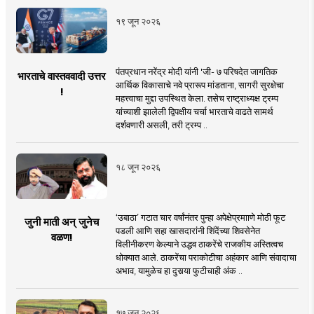
१९ जून २०२६
पंतप्रधान नरेंद्र मोदी यांनी 'जी- ७ परिषदेत जागतिक
भारताचे वास्तववादी उत्तर
आर्थिक विकासाचे नवे प्रारूप मांडताना, सागरी सुरक्षेचा
!
महत्त्वाचा मुद्दा उपस्थित केला. तसेच राष्ट्राध्यक्ष ट्रम्प
यांच्याशी झालेली द्विपक्षीय चर्चा भारताचे वाढते सामर्थ
दर्शवणारी असली, तरी ट्रम्प ..
१८ जून २०२६
‘उबाठा’ गटात चार वर्षांनंतर पुन्हा अपेक्षेप्रमााणे मोठी फूट
जुनी माती अन् जुनेच
पडली आणि सहा खासदारांनी शिंदेंच्या शिवसेनेत
वळण!
विलीनीकरण केल्याने उद्धव ठाकरेंचे राजकीय अस्तित्वच
धोक्यात आले. ठाकरेंचा पराकोटीचा अहंकार आणि संवादाचा
अभाव, यामुळेच हा दुसर्‍या फुटीचाही अंक ..
१७ जून २०२६