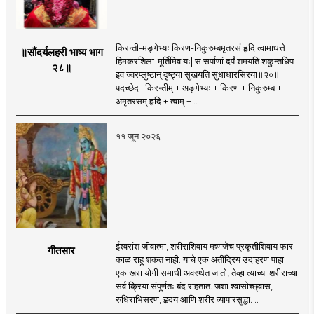
किरन्ती-मङ्गेभ्यः किरण-निकुरुम्बमृतरसं हृदि त्वामाधत्ते
॥सौंदर्यलहरी भाष्य भाग
हिमकरशिला-मूर्तिमिव यः| स सर्पाणां दर्पं शमयति शकुन्तधिप
२८॥
इव ज्वरप्लुष्टान् दृष्ट्या सुखयति सुधाधारसिरया॥२०॥
पदच्छेद : किरन्तीम् + अङ्गेभ्यः + किरण + निकुरुम्ब +
अमृतरसम् हृदि + त्वाम् + ..
११ जून २०२६
ईश्वरांश जीवात्मा, शरीराशिवाय म्हणजेच प्रकृतीशिवाय फार
गीतसार
काळ राहू शकत नाही. याचे एक अतींद्रिय उदाहरण पाहा.
एक खरा योगी समाधी अवस्थेत जातो, तेव्हा त्याच्या शरीराच्या
सर्व क्रिया संपूर्णतः बंद राहतात. जशा श्वासोच्छ्वास,
रुधिराभिसरण, हृदय आणि शरीर व्यापारसुद्धा. ..