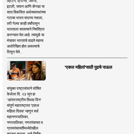
ब्रिटन, फ्रान्स, जर्मनी,
इटली, जपान आणि कॅनडा या
सात विकसित अर्थव्यवस्थांच्या
गटाचा भारत सदस्य नसला,
तरी गेल्या काही वर्षांपासून
भारताला सातत्याने निमंत्रित
करण्यात येत आहे. त्यामुळे या
मंचावर भारताचे वाढते महत्त्व
अधोरेखित होत असल्याचे
दिसून येते...
'एकल महिलां'साठी पुढचे पाऊल
संयुक्त राष्ट्रसंघाने घोषित
केलेला दि. २३ जून हा
'आंतरराष्ट्रीय विधवा दिन'
संपूर्ण महाराष्ट्रात 'एकल
महिला दिवस' म्हणून सर्व
महानगरपालिका,
नगरपालिका, नगरपंचायत व
ग्रामपंचायतींमध्येदेखील
साजरा करावा, असे निर्देश