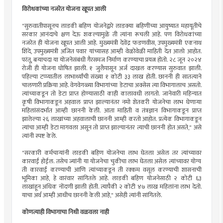
विरोधकांच्या नजरेत योजना खूपत आली
"सुरुवातीपासूनच लाडकी बहिण योजनेद्वारे लाडक्या बहिणींच्या आयुष्यात महायूतीचे
सरकार आनंदाचे क्षण देऊ शकल्यामुळे ती त्यांना रूचली आहे. पण विरोधकांच्या
नजरेत ही योजना खूपत आली आहे. मुख्यमंत्री देवेंद्र फडणवीस, उपमुख्यमंत्री एकनाथ
शिंदे, उपमुख्यमंत्री अजित पवार यांच्यासह आम्ही वेळोवेळी माहिती देत आलो आहोत.
परंतू, बऱ्याचदा या योजनेसंबंधी गैरसमज निर्माण करण्याचा प्रयत्न होतो. २८ जून २०२४
रोजी ही योजना घोषित झाली. १ जुलैपासून अर्ज दाखल करण्यास सुरुवात झाली.
पहिल्या टप्प्यातील लाभार्थ्यांची संख्या १ कोटी ३३ लाख होती. छाननी ही सातत्याने
चालणारी प्रक्रिया आहे. वेगवेगळ्या विभागांच्या डेटाचा अक्सेस त्या विभागालाच असतो.
त्यांच्याकडून तो डेटा प्राप्त होण्यासाठी काही कालावधी लागतो. जानेवारी महिन्यात
कृषी विभागाकडून अहवाल प्राप्त झाल्यानंतर नमो शेतकरी योजनेचा लाभ घेणाऱ्या
महिलांसंदर्भात आम्ही छाननी केली. आता माहिती व तंत्रज्ञान विभागाकडून प्राप्त
झालेल्या २६ लाखांच्या अहवालाची छाननी आम्ही करतो आहोत. प्रत्येक विभागाकडून
त्यांचा आम्ही डेटा मागवला असून तो प्राप्त झाल्यानंतर त्याची छाननी होत असते," असे
त्यांनी स्पष्ट केले.
"सरकारी कर्मचाऱ्यांनी लाडकी बहिण योजनेचा लाभ घेतला असेल तर त्यांच्यावर
कारवाई होईल. तसेच ज्यांनी या योजनेचा चुकीचा लाभ घेतला असेल त्यांच्यावर योग्य
ती कारवाई करण्याची आणि त्यांच्याकडून ती रक्कम वसूल करण्याची शासनाची
भूमिका आहे, हे वारंवार सांगितले आहे. लाडकी बहिण योजनेसाठी २ कोटी ६३
लाखांहून अधिक नोंदणी झाली होती. त्यापैकी २ कोटी ४७ लाख महिलांना लाभ देतो.
याचा अर्थ आम्ही आधीच छाननी केली आहे," असेही त्यांनी सांगितले.
कोणत्याही विभागाचा निधी वळवला नाही