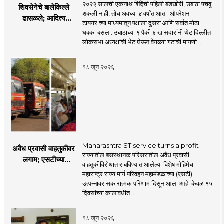
२०२२ सालची एकनाथ शिंदेंची पहिली बंडखोरी, उबाठा पचवू
शिवसेनेचे बालेकिल्ले
शकली नाही, तोच अवघ्या ४ वर्षांत आता 'ऑपरेशन
ढासळले; आदित्य
टायगर'च्या माध्यमातून पक्षाला दुसरा आणि सर्वात मोठा
ठाकरेंच्या नेतृत्वावरच
धक्का बसला. उबाठाच्या ९ पैकी ६ खासदारांनी थेट दिल्लीत
प्रश्नचिन्ह? ठाकरे ब्रँड
लोकसभा अध्यक्षांची भेट घेऊन वेगळ्या गटाची मागणी ..
नेमका कुठे चुकला?
१८ जून २०२६
Maharashtra ST service turns a profit
अवैध प्रवासी वाहतुकीवर
राज्यातील बसस्थानक परिसरातील अवैध प्रवासी
लगाम; एसटीच्या
वाहतुकीविरोधात राबविण्यात आलेल्या विशेष मोहिमेचा
उत्पन्नात १५ दिवसांत
महाराष्ट्र राज्य मार्ग परिवहन महामंडळाच्या (एसटी)
४३.८३ कोटींची वाढ!
उत्पन्नावर सकारात्मक परिणाम दिसून आला आहे. केवळ १५
दिवसांच्या कालावधीत ..
१८ जून २०२६