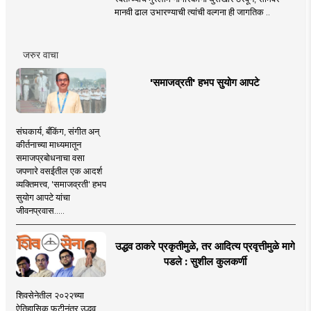
मानवी ढाल उभारण्याची त्यांची वल्गना ही जागतिक ..
जरुर वाचा
'समाजव्रती' हभप सुयोग आपटे
संघकार्य, बँकिंग, संगीत अन्
कीर्तनाच्या माध्यमातून
समाजप्रबोधनाचा वसा
जपणारे वसईतील एक आदर्श
व्यक्तिमत्त्व, 'समाजव्रती' हभप
सुयोग आपटे यांचा
जीवनप्रवास.....
उद्धव ठाकरे प्रकृतीमुळे, तर आदित्य प्रवृत्तीमुळे मागे
पडले : सुशील कुलकर्णी
शिवसेनेतील २०२२च्या
ऐतिहासिक फुटीनंतर उद्धव