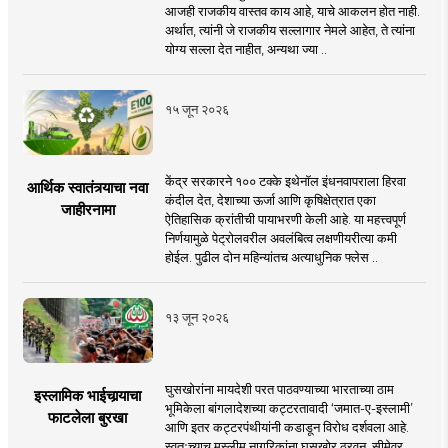
आजही राजकीय वास्तव काय आहे, याचे आकलन होत नाही.
अर्थात, त्यांनी जे राजकीय सल्लागार नेमले आहेत, ते त्यांना
योग्य सल्ला देत नाहीत, अन्यथा ज्या ..
१५ जून २०२६
केंद्र सरकारने १०० टक्के इथेनॉल इंधनवापराला हिरवा
आर्थिक स्वातंत्र्याचा नवा
कंदील देत, देशाच्या ऊर्जा आणि कृषिक्षेत्रात एका
जाहीरनामा
ऐतिहासिक क्रांतीची पायाभरणी केली आहे. या महत्त्वपूर्ण
निर्णयामुळे पेट्रोलवरील अवलंबित्व लक्षणीयरीत्या कमी
होईल. पुढील दोन महिन्यांतच अत्याधुनिक फ्लेस ..
१३ जून २०२६
घुसखोरांना मायदेशी परत पाठवण्याच्या भारताच्या ठाम
इस्लामिक भाईचार्‍याचा
भूमिकेला बांगलादेशच्या कट्टरतावादी ‘जमात-ए-इस्लामी’
फाटलेला बुरखा
आणि इतर कट्टरपंथीयांनी कडाडून विरोध दर्शवला आहे.
स्वतःच्याच मुस्लीम नागरिकांना घुसखोर ठरवून, सीमेवर