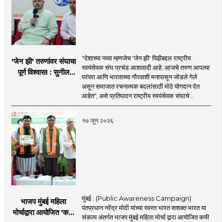
"देशाच्या नव्या म्हणजेच 'जेन झी' पिढीबद्दल राष्ट्रीय
'जेन झी' तरुणांवर संघाचा
स्वयंसेवक संघ प्रचंड आशावादी आहे. आजचे तरुण आपल्या
पूर्ण विश्वास! : सुनील
परंपरा आणि भारताच्या गौरवाशी मनापासून जोडले गेले
आंबेकर
असून समाजात रचनात्मक बदलांसाठी मोठे योगदान देत
आहेत", असे प्रतिपादन राष्ट्रीय स्वयंसेवक संघाचे ..
१७ जून २०२६
मुंबई : (Public Awareness Campaign)
भाजप मुंबई महिला
पंतप्रधान नरेंद्र मोदी यांच्या स्वस्त भारत सशक्त भारत या
मोर्चाद्वारा आयोजित 'कमी
संकल्प अंतर्गत भाजप मुंबई महिला मोर्चा द्वारा आयोजित कमी