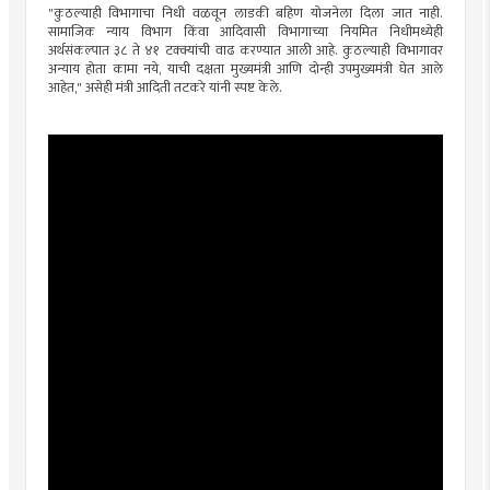
"कुठल्याही विभागाचा निधी वळवून लाडकी बहिण योजनेला दिला जात नाही.
सामाजिक न्याय विभाग किंवा आदिवासी विभागाच्या नियमित निधीमध्येही
अर्थसंकल्पात ३८ ते ४१ टक्क्यांची वाढ करण्यात आली आहे. कुठल्याही विभागावर
अन्याय होता कामा नये, याची दक्षता मुख्यमंत्री आणि दोन्ही उपमुख्यमंत्री घेत आले
आहेत," असेही मंत्री आदिती तटकरे यांनी स्पष्ट केले.