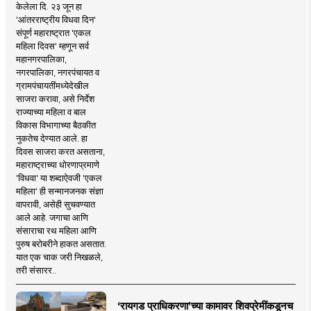
केलेला दि. २३ जून हा
'आंतरराष्ट्रीय विधवा दिन'
संपूर्ण महाराष्ट्रात 'एकल
महिला दिवस' म्हणून सर्व
महानगरपालिका,
नगरपालिका, नगरपंचायत व
ग्रामपंचायतींमध्येदेखील
साजरा करावा, असे निर्देश
राज्याच्या महिला व बाल
विकास विभागाच्या बैठकीत
नुकतेच देण्यात आले. हा
दिवस साजरा करत असताना,
महाराष्ट्राच्या धोरणाप्रमाणे
'विधवा' या शब्दाऐवजी 'एकल
महिला' ही सन्मानजनक संज्ञा
वापरावी, असेही सुचवण्यात
आले आहे. जगाचा आणि
संसाराचा रथ महिला आणि
पुरुष बरोबरीने हाकत असतात.
यात एक चाक जरी निखळले,
तरी संसारर..
‘रायगड प्राधिकरणा’च्या कामावर शिवप्रेमींकडूनच