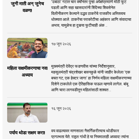
‘उबाठा’ गटात चार वर्षांनंतर पुन्हा अपेक्षेप्रमााणे मोठी फूट
जुनी माती अन् जुनेच
पडली आणि सहा खासदारांनी शिंदेंच्या शिवसेनेत
वळण!
विलीनीकरण केल्याने उद्धव ठाकरेंचे राजकीय अस्तित्वच
धोक्यात आले. ठाकरेंचा पराकोटीचा अहंकार आणि संवादाचा
अभाव, यामुळेच हा दुसर्‍या फुटीचाही अंक ..
१७ जून २०२६
मुख्यमंत्री देवेंद्र फडणवीस यांच्या निर्देशानुसार,
महिला सक्षमीकरणाचा नवा
महसूलमंत्री चंद्रशेखर बावनकुळे यांनी जाहीर केलेला ‘एक
अध्याय
बचत गट, एक हेक्टर जागा’ हा निर्णय महिला सक्षमीकरणाच्या
दिशेने टाकलेले एक ऐतिहासिक पाऊल म्हणावे लागेल. बांबू
आणि चारा लागवडीतून महिलांसाठी शाश्वत ..
१६ जून २०२६
वय वाढल्यावर माणसाला नैसर्गिकरीत्याच थोडीफार
पर्याय थोडा सक्षम करा!
प्रगल्भता येते. राहुल गांधी हे या नियमालाही अपवाद! त्यांना