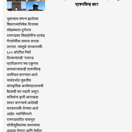
प्रश्नचिन्ह का?
नुकत्याच संपन्न झालेल्या
शिवराज्याभिषेक दिनाच्या
सोहळ्याला दुर्गराज
रायगडावर शिवप्रेमींना प्रचंड
गैरसोयींचा सामना करावा
लागला. त्यामुळे सरकारतर्फे
६०० कोटींचा निधी
दिल्यानंतरही ‘रायगड
प्राधिकरणा’च्या एकूणच
कामकाजावरही प्रश्नचिन्ह
उपस्थित करण्यात आले.
यासंदर्भात नुकतीच
सांस्कृतिक कार्यमंत्रालयाची
बैठकही पार पडली असून,
सचिवांना कृती आराखडा
सादर करण्याचे आदेशही
सरकारतर्फे देण्यात आले
आहेत. त्यानिमित्ताने
रायगडावरील पायाभूत
सोयीसुविधांच्या समस्यांचा
आढावा घेणारा आणि तेथील