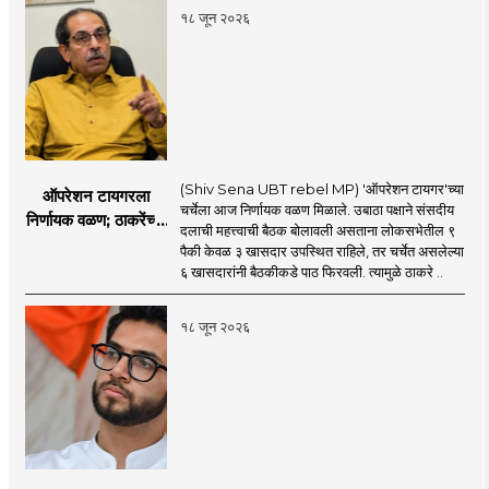
सुरू
१८ जून २०२६
(Shiv Sena UBT rebel MP) 'ऑपरेशन टायगर'च्या
ऑपरेशन टायगरला
चर्चेला आज निर्णायक वळण मिळाले. उबाठा पक्षाने संसदीय
निर्णायक वळण; ठाकरेंच्या
दलाची महत्त्वाची बैठक बोलावली असताना लोकसभेतील ९
बैठकीला ६ खासदार
पैकी केवळ ३ खासदार उपस्थित राहिले, तर चर्चेत असलेल्या
गैरहजर, थेट शिंदे सेनेत
६ खासदारांनी बैठकीकडे पाठ फिरवली. त्यामुळे ठाकरे ..
विलीन होण्याचा प्रस्ताव?
१८ जून २०२६