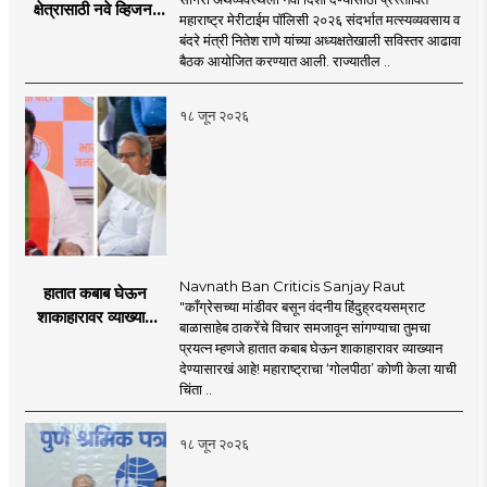
क्षेत्रासाठी नवे व्हिजन;
महाराष्ट्र मेरीटाईम पॉलिसी २०२६ संदर्भात मत्स्यव्यवसाय व
'महाराष्ट्र मेरीटाईम
बंदरे मंत्री नितेश राणे यांच्या अध्यक्षतेखाली सविस्तर आढावा
पॉलिसी २०२६'चा
बैठक आयोजित करण्यात आली. राज्यातील ..
प्रस्ताव
१८ जून २०२६
Navnath Ban Criticis Sanjay Raut
हातात कबाब घेऊन
"काँग्रेसच्या मांडीवर बसून वंदनीय हिंदुह्रदयसम्राट
शाकाहारावर व्याख्यान
बाळासाहेब ठाकरेंचे विचार समजावून सांगण्याचा तुमचा
देण्यासारखा राऊत यांचा
प्रयत्न म्हणजे हातात कबाब घेऊन शाकाहारावर व्याख्यान
प्रयत्न - नवनाथ बन
देण्यासारखं आहे! महाराष्ट्राचा ‘गोलपीठा’ कोणी केला याची
चिंता ..
१८ जून २०२६