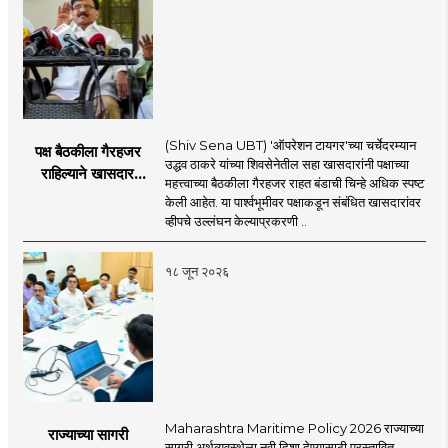
(Shiv Sena UBT) 'ऑपरेशन टायगर'च्या चर्चेदरम्यान
पक्ष बैठकीला गैरहजर
उद्धव ठाकरे यांच्या शिवसेनेतील सहा खासदारांनी पक्षाच्या
राहिल्याने खासदार
महत्त्वाच्या बैठकीला गैरहजर राहत बंडाची चिन्हे अधिक स्पष्ट
अपात्र ठरू शकतात का?
केली आहेत. या पार्श्वभूमीवर पक्षाकडून संबंधित खासदारांवर
व्हीप आणि कायदा नेमकं
व्हीपचे उल्लंघन केल्याप्रकरणी ..
काय सांगतो?
१८ जून २०२६
Maharashtra Maritime Policy 2026 राज्याच्या
राज्याच्या सागरी
सागरी अर्थव्यवस्थेला नवी दिशा देण्यासाठी प्रस्तावित