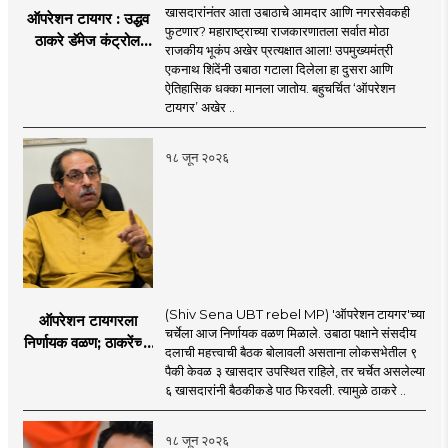
खासदारांनंतर आता उबाठाचे आमदार आणि नगरसेवकही
ऑपरेशन टायगर : उद्धव
फुटणार? महाराष्ट्राच्या राजकारणातला सर्वात मोठा
ठाकरे डॅमेज कंट्रोल
राजकीय भूकंप अखेर प्रत्यक्षात आला! उपमुख्यमंत्री
करण्यात सपशेल अपयशी!
एकनाथ शिंदेंनी उबाठा गटाला दिलेला हा दुसरा आणि
सहा खासदारांनंतर
ऐतिहासिक धक्का मानला जातोय. बहुचर्चित ‘ऑपरेशन
आमदारांसह नगरसेवकही
टायगर’ अखेर ..
शिंदेंकडे जाण्याच्या चर्चा
सुरू
१८ जून २०२६
(Shiv Sena UBT rebel MP) 'ऑपरेशन टायगर'च्या
ऑपरेशन टायगरला
चर्चेला आज निर्णायक वळण मिळाले. उबाठा पक्षाने संसदीय
निर्णायक वळण; ठाकरेंच्या
दलाची महत्त्वाची बैठक बोलावली असताना लोकसभेतील ९
बैठकीला ६ खासदार
पैकी केवळ ३ खासदार उपस्थित राहिले, तर चर्चेत असलेल्या
गैरहजर, थेट शिंदे सेनेत
६ खासदारांनी बैठकीकडे पाठ फिरवली. त्यामुळे ठाकरे ..
विलीन होण्याचा प्रस्ताव?
१८ जून २०२६