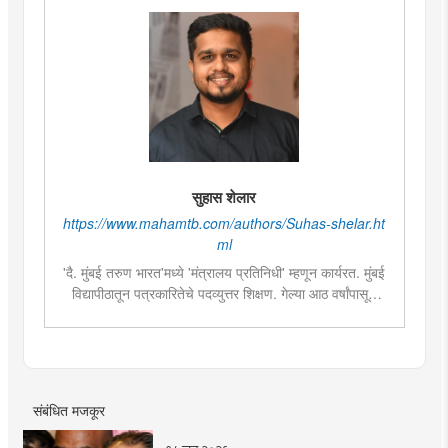
सुहास शेलार
https://www.mahamtb.com/authors/Suhas-shelar.ht
ml
'दै. मुंबई तरुण भारत'मध्ये 'मंत्रालय प्रतिनिधी' म्हणून कार्यरत. मुंबई
विद्यापीठातून पत्रकारितेचे पदव्युत्तर शिक्षण. गेल्या आठ वर्षांपासून
पत्रकारिता क्षेत्रात कार्यरत. महाराष्ट्राचे राजकारण आणि
त्यासंबंधीच्या वृत्तांकनामध्ये विशेष रस. २०१४, २०१९ आणि २०२४
सालच्या लोकसभा आणि विधानसभा निवडणुकांचे वार्तांकन. २०१८
साली राजस्थानमध्ये झालेल्या विधानसभा निवडणुकीच्या प्रत्यक्ष
वार्तांकनाचा अनुभव.
संबंधित मजकूर