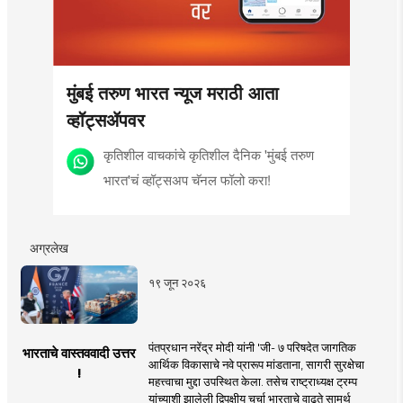
मुंबई तरुण भारत न्यूज मराठी आता
व्हॉट्सॲपवर
कृतिशील वाचकांचे कृतिशील दैनिक 'मुंबई तरुण
भारत'चं व्हॉट्सअप चॅनल फॉलो करा!
अग्रलेख
१९ जून २०२६
पंतप्रधान नरेंद्र मोदी यांनी 'जी- ७ परिषदेत जागतिक
भारताचे वास्तववादी उत्तर
आर्थिक विकासाचे नवे प्रारूप मांडताना, सागरी सुरक्षेचा
!
महत्त्वाचा मुद्दा उपस्थित केला. तसेच राष्ट्राध्यक्ष ट्रम्प
यांच्याशी झालेली द्विपक्षीय चर्चा भारताचे वाढते सामर्थ