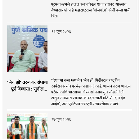
देण्यासारखा राऊत यांचा
प्रयत्न म्हणजे हातात कबाब घेऊन शाकाहारावर व्याख्यान
प्रयत्न - नवनाथ बन
देण्यासारखं आहे! महाराष्ट्राचा ‘गोलपीठा’ कोणी केला याची
चिंता ..
१८ जून २०२६
"देशाच्या नव्या म्हणजेच 'जेन झी' पिढीबद्दल राष्ट्रीय
'जेन झी' तरुणांवर संघाचा
स्वयंसेवक संघ प्रचंड आशावादी आहे. आजचे तरुण आपल्या
पूर्ण विश्वास! : सुनील
परंपरा आणि भारताच्या गौरवाशी मनापासून जोडले गेले
आंबेकर
असून समाजात रचनात्मक बदलांसाठी मोठे योगदान देत
आहेत", असे प्रतिपादन राष्ट्रीय स्वयंसेवक संघाचे ..
१७ जून २०२६