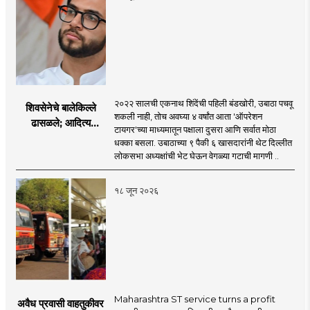
२०२२ सालची एकनाथ शिंदेंची पहिली बंडखोरी, उबाठा पचवू
शिवसेनेचे बालेकिल्ले
शकली नाही, तोच अवघ्या ४ वर्षांत आता 'ऑपरेशन
ढासळले; आदित्य
टायगर'च्या माध्यमातून पक्षाला दुसरा आणि सर्वात मोठा
ठाकरेंच्या नेतृत्वावरच
धक्का बसला. उबाठाच्या ९ पैकी ६ खासदारांनी थेट दिल्लीत
प्रश्नचिन्ह? ठाकरे ब्रँड
लोकसभा अध्यक्षांची भेट घेऊन वेगळ्या गटाची मागणी ..
नेमका कुठे चुकला?
१८ जून २०२६
Maharashtra ST service turns a profit
अवैध प्रवासी वाहतुकीवर