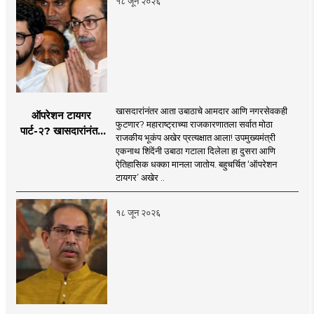
१८ जून २०२६
खासदारांनंतर आता उबाठाचे आमदार आणि नगरसेवकही
ऑपरेशन टायगर
फुटणार? महाराष्ट्राच्या राजकारणातला सर्वात मोठा
पार्ट-२? खासदारांनंतर
राजकीय भूकंप अखेर प्रत्यक्षात आला! उपमुख्यमंत्री
आता आमदार आणि
एकनाथ शिंदेंनी उबाठा गटाला दिलेला हा दुसरा आणि
नगरसेवकही शिंदेंच्या
ऐतिहासिक धक्का मानला जातोय. बहुचर्चित ‘ऑपरेशन
वाटेवर?
टायगर’ अखेर ..
१८ जून २०२६