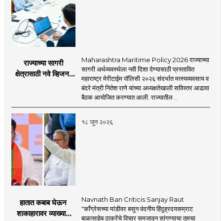
Maharashtra Maritime Policy 2026 राज्याच्या
राज्याच्या सागरी
सागरी अर्थव्यवस्थेला नवी दिशा देण्यासाठी प्रस्तावित
क्षेत्रासाठी नवे व्हिजन;
महाराष्ट्र मेरीटाईम पॉलिसी २०२६ संदर्भात मत्स्यव्यवसाय व
'महाराष्ट्र मेरीटाईम
बंदरे मंत्री नितेश राणे यांच्या अध्यक्षतेखाली सविस्तर आढावा
पॉलिसी २०२६'चा
बैठक आयोजित करण्यात आली. राज्यातील ..
प्रस्ताव
१८ जून २०२६
Navnath Ban Criticis Sanjay Raut
हातात कबाब घेऊन
"काँग्रेसच्या मांडीवर बसून वंदनीय हिंदुह्रदयसम्राट
शाकाहारावर व्याख्यान
बाळासाहेब ठाकरेंचे विचार समजावून सांगण्याचा तुमचा