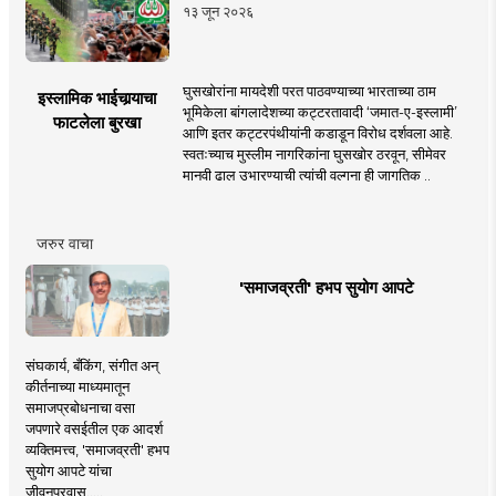
१३ जून २०२६
घुसखोरांना मायदेशी परत पाठवण्याच्या भारताच्या ठाम
इस्लामिक भाईचार्‍याचा
भूमिकेला बांगलादेशच्या कट्टरतावादी ‘जमात-ए-इस्लामी’
फाटलेला बुरखा
आणि इतर कट्टरपंथीयांनी कडाडून विरोध दर्शवला आहे.
स्वतःच्याच मुस्लीम नागरिकांना घुसखोर ठरवून, सीमेवर
मानवी ढाल उभारण्याची त्यांची वल्गना ही जागतिक ..
जरुर वाचा
'समाजव्रती' हभप सुयोग आपटे
संघकार्य, बँकिंग, संगीत अन्
कीर्तनाच्या माध्यमातून
समाजप्रबोधनाचा वसा
जपणारे वसईतील एक आदर्श
व्यक्तिमत्त्व, 'समाजव्रती' हभप
सुयोग आपटे यांचा
जीवनप्रवास.....