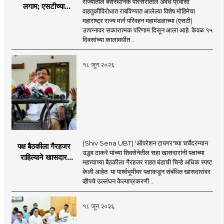
राज्यातील बसस्थानक परिसरातील अवैध प्रवासी
लगाम; एसटीच्या
वाहतुकीविरोधात राबविण्यात आलेल्या विशेष मोहिमेचा
उत्पन्नात १५ दिवसांत
महाराष्ट्र राज्य मार्ग परिवहन महामंडळाच्या (एसटी)
४३.८३ कोटींची वाढ!
उत्पन्नावर सकारात्मक परिणाम दिसून आला आहे. केवळ १५
दिवसांच्या कालावधीत ..
१८ जून २०२६
(Shiv Sena UBT) 'ऑपरेशन टायगर'च्या चर्चेदरम्यान
पक्ष बैठकीला गैरहजर
उद्धव ठाकरे यांच्या शिवसेनेतील सहा खासदारांनी पक्षाच्या
राहिल्याने खासदार
महत्त्वाच्या बैठकीला गैरहजर राहत बंडाची चिन्हे अधिक स्पष्ट
अपात्र ठरू शकतात का?
केली आहेत. या पार्श्वभूमीवर पक्षाकडून संबंधित खासदारांवर
व्हीप आणि कायदा नेमकं
व्हीपचे उल्लंघन केल्याप्रकरणी ..
काय सांगतो?
१८ जून २०२६