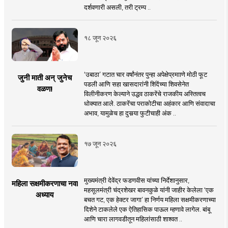
दर्शवणारी असली, तरी ट्रम्प ..
१८ जून २०२६
‘उबाठा’ गटात चार वर्षांनंतर पुन्हा अपेक्षेप्रमााणे मोठी फूट
जुनी माती अन् जुनेच
पडली आणि सहा खासदारांनी शिंदेंच्या शिवसेनेत
वळण!
विलीनीकरण केल्याने उद्धव ठाकरेंचे राजकीय अस्तित्वच
धोक्यात आले. ठाकरेंचा पराकोटीचा अहंकार आणि संवादाचा
अभाव, यामुळेच हा दुसर्‍या फुटीचाही अंक ..
१७ जून २०२६
मुख्यमंत्री देवेंद्र फडणवीस यांच्या निर्देशानुसार,
महिला सक्षमीकरणाचा नवा
महसूलमंत्री चंद्रशेखर बावनकुळे यांनी जाहीर केलेला ‘एक
अध्याय
बचत गट, एक हेक्टर जागा’ हा निर्णय महिला सक्षमीकरणाच्या
दिशेने टाकलेले एक ऐतिहासिक पाऊल म्हणावे लागेल. बांबू
आणि चारा लागवडीतून महिलांसाठी शाश्वत ..