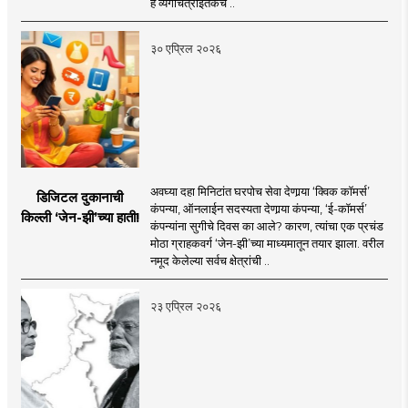
हे व्यंगचित्राइतकेच ..
३० एप्रिल २०२६
अवघ्या दहा मिनिटांत घरपोच सेवा देणार्‍या ‘क्विक कॉमर्स’
डिजिटल दुकानाची
कंपन्या, ऑनलाईन सदस्यता देणार्‍या कंपन्या, ‘ई-कॉमर्स’
किल्ली ‘जेन-झी’च्या हाती!
कंपन्यांना सुगीचे दिवस का आले? कारण, त्यांचा एक प्रचंड
मोठा ग्राहकवर्ग ‘जेन-झी’च्या माध्यमातून तयार झाला. वरील
नमूद केलेल्या सर्वच क्षेत्रांची ..
२३ एप्रिल २०२६