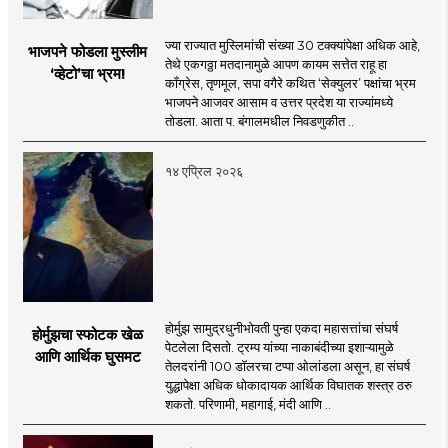
ज्या राज्यात मुस्लिमांची संख्या 30 टक्क्यांपेक्षा अधिक आहे,
भाजपने फोडला मुस्लीम
तेथे एकगठ्ठा मतदानामुळे आपण कायम सत्तेत राहू हा
‌‘व्हेटो‌’चा भ्रम!
काँग्रेस, तृणमूल, सपा वगैरे कथित ‌‘सेक्युलर‌’ पक्षांचा भ्रम
भाजपने आजवर आसाम व उत्तर प्रदेश या राज्यांमध्ये
तोडला. आता प. बंगालमधील निवडणुकीत ..
१४ एप्रिल २०२६
होर्मुझ सामुद्रधुनीभोवती पुन्हा एकदा महासत्तांचा संघर्ष
होर्मुझचा स्फोटक खेळ
पेटलेला दिसतो. ट्रम्प यांच्या नाकाबंदीच्या इशाऱ्यामुळे
आणि आर्थिक घुसमट
तेलदरांनी 100 डॉलरचा टप्पा ओलांडला असून, हा संघर्ष
युद्धापेक्षा अधिक धोकादायक आर्थिक विघातक शस्त्र ठरु
शकतो. परिणामी, महागाई, मंदी आणि ..