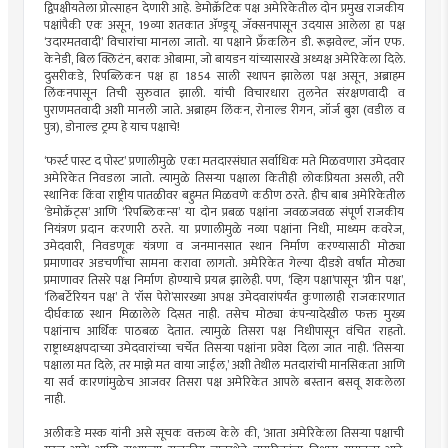
द्विपक्षीयतेला प्रोत्साहन देणारी आहे. डेमोक्रॅटिक पक्ष अमेरिकेतील दोन प्रमुख राजकीय
पक्षांपैकी एक असून, 19व्या शतकात अ‍ॅण्ड्रयू जॅक्सनपासून उदयास आलेला हा पक्ष
‘उदारमतवादी’ विचारांचा मानला जातो. या पक्षाने फ्रँकलिन डी. रूझवेल्ट, जॉन एफ.
केनेडी, बिल क्लिटंन, बराक ओबामा, जो बायडन यांच्यासारखे अध्यक्ष अमेरिकेला दिले.
दुसरीकडे, रिपब्लिकन पक्ष हा 1854 साली स्थापन झालेला पक्ष असून, अब्राहम
लिंकनपासून तिची सुरुवात झाली. यांची विचारधारा तुलनेत संरक्षणवादी व
पुराणमतवादी अशी मानली जाते. अब्राहम लिंकन, रोनाल्ड रीगन, जॉर्ज बुश (वडील व
पुत्र), डोनाल्ड ट्रम्प हे याच पक्षाचे!
‘फर्स्ट पास्ट द पोस्ट’ प्रणालीमुळे एका मतदारसंघात सर्वाधिक मते मिळवणारा उमेदवार
अमेरिकेत निवडला जातो. त्यामुळे तिसर्‍या पक्षाला कितीही लोकप्रियता असली, तरी
स्थानिक किंवा राष्ट्रीय पातळीवर बहुमत मिळवणे कठीण ठरते. हीच बाब अमेरिकेतील
‘डेमोक्रॅट्स’ आणि ‘रिपब्लिकन्स’ या दोन प्रबळ पक्षांना जवळजवळ संपूर्ण राजकीय
नियंत्रण प्रदान करणारी ठरते. या प्रणालीमुळे नव्या पक्षांना निधी, माध्यम कवरेज,
उमेदवारी, निवडणूक यंत्रणा व जनमानसात स्थान निर्माण करण्यासाठी मोठ्या
प्रमाणावर अडचणींचा सामना करावा लागतो. अमेरिकेत गेल्या दीडशे वर्षांत मोठ्या
प्रमाणावर तिसरे पक्ष निर्माण होण्याचे प्रयत्न झालेही. पण, ‘व्हिग पक्षा’पासून ‘ग्रीन पक्ष’,
‘लिबर्टेरियन पक्ष’ ते ‘रॉस पेरो’सारख्या अपक्ष उमेदवारांपर्यंत कुणालाही राजकारणात
दीर्घकाळ स्थान मिळालेले दिसत नाही. तसेच मोठ्या कंपन्यादेखील फक्त मुख्य
पक्षांनाच आर्थिक पाठबळ देतात. त्यामुळे तिसरा पक्ष निधीपासून वंचित राहतो.
राष्ट्राध्यक्षपदाच्या उमेदवारांच्या चर्चेत तिसर्‍या पक्षांना प्रवेश दिला जात नाही. ‘तिसर्‍या
पक्षाला मत दिले, तर माझे मत वाया जाईल,’ अशी तेथील मतदारांची मानसिकता आणि
या सर्व कारणांमुळेच आजवर तिसरा पक्ष अमेरिकेत आपले बस्तान बसवू शकलेला
नाही.
अलीकडे मस्क यांनी असे सूचक वक्तव्य केले की, ‘आता अमेरिकेला तिसर्‍या पक्षाची