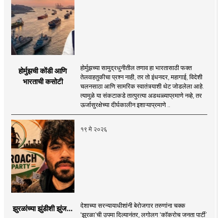
होर्मुझच्या सामुद्रधुनीतील तणाव हा भारतासाठी फक्त
होर्मुझची कोंडी आणि
तेलवाहतुकीचा प्रश्न नाही, तर तो इंधनदर, महागाई, विदेशी
भारताची कसोटी
चलनसाठा आणि सामरिक स्वातंत्र्याशी थेट जोडलेला आहे.
त्यामुळे या संकटाकडे तात्पुरत्या अडथळ्याप्रमाणे नव्हे, तर
ऊर्जासुरक्षेच्या दीर्घकालीन इशाऱ्याप्रमाणे ..
१९ मे २०२६
देशाच्या सरन्यायाधीशांनी बेरोजगार तरुणांना चक्क
झुरळांच्या झुंडीशी झुंज...
‌‘झुरळा‌’ची उपमा दिल्यानंतर, लगोलग ‌‘कॉकरोच जनता पार्टी’