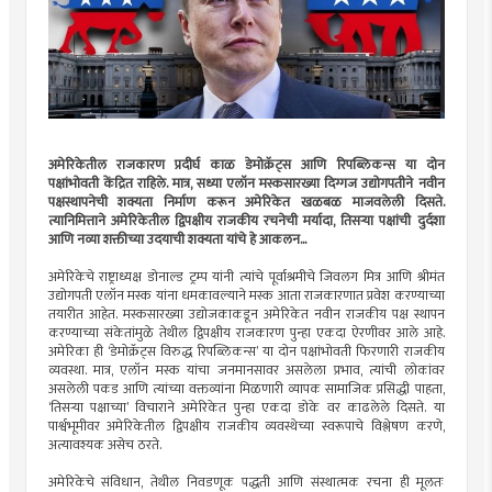
अमेरिकेतील राजकारण प्रदीर्घ काळ डेमोक्रॅट्स आणि रिपब्लिकन्स या दोन
पक्षांभोवती केंद्रित राहिले. मात्र, सध्या एलॉन मस्कसारख्या दिग्गज उद्योगपतीने नवीन
पक्षस्थापनेची शक्यता निर्माण करून अमेरिकेत खळबळ माजवलेली दिसते.
त्यानिमित्ताने अमेरिकेतील द्विपक्षीय राजकीय रचनेची मर्यादा, तिसर्‍या पक्षांची दुर्दशा
आणि नव्या शक्तीच्या उदयाची शक्यता यांचे हे आकलन...
अमेरिकेचे राष्ट्राध्यक्ष डोनाल्ड ट्रम्प यांनी त्यांचे पूर्वाश्रमीचे जिवलग मित्र आणि श्रीमंत
उद्योगपती एलॉन मस्क यांना धमकावल्याने मस्क आता राजकारणात प्रवेश करण्याच्या
तयारीत आहेत. मस्कसारख्या उद्योजकाकडून अमेरिकेत नवीन राजकीय पक्ष स्थापन
करण्याच्या संकेतांमुळे तेथील द्विपक्षीय राजकारण पुन्हा एकदा ऐरणीवर आले आहे.
अमेरिका ही ‘डेमोक्रॅट्स विरुद्ध रिपब्लिकन्स’ या दोन पक्षांभोवती फिरणारी राजकीय
व्यवस्था. मात्र, एलॉन मस्क यांचा जनमानसावर असलेला प्रभाव, त्यांची लोकांवर
असलेली पकड आणि त्यांच्या वक्तव्यांना मिळणारी व्यापक सामाजिक प्रसिद्धी पाहता,
‘तिसर्‍या पक्षाच्या’ विचाराने अमेरिकेत पुन्हा एकदा डोके वर काढलेले दिसते. या
पार्श्वभूमीवर अमेरिकेतील द्विपक्षीय राजकीय व्यवस्थेच्या स्वरूपाचे विश्लेषण करणे,
अत्यावश्यक असेच ठरते.
अमेरिकेचे संविधान, तेथील निवडणूक पद्धती आणि संस्थात्मक रचना ही मूलतः