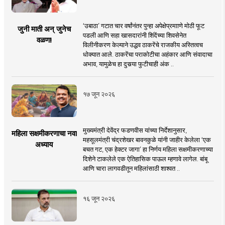
‘उबाठा’ गटात चार वर्षांनंतर पुन्हा अपेक्षेप्रमााणे मोठी फूट
जुनी माती अन् जुनेच
पडली आणि सहा खासदारांनी शिंदेंच्या शिवसेनेत
वळण!
विलीनीकरण केल्याने उद्धव ठाकरेंचे राजकीय अस्तित्वच
धोक्यात आले. ठाकरेंचा पराकोटीचा अहंकार आणि संवादाचा
अभाव, यामुळेच हा दुसर्‍या फुटीचाही अंक ..
१७ जून २०२६
मुख्यमंत्री देवेंद्र फडणवीस यांच्या निर्देशानुसार,
महिला सक्षमीकरणाचा नवा
महसूलमंत्री चंद्रशेखर बावनकुळे यांनी जाहीर केलेला ‘एक
अध्याय
बचत गट, एक हेक्टर जागा’ हा निर्णय महिला सक्षमीकरणाच्या
दिशेने टाकलेले एक ऐतिहासिक पाऊल म्हणावे लागेल. बांबू
आणि चारा लागवडीतून महिलांसाठी शाश्वत ..
१६ जून २०२६