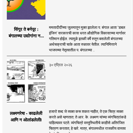
ममतादीदींच्या जुलमातून मुक्त झालेला प. बंगाल आता ‘डबल
सिंगूर ते बर्नपूर :
इंजिन’ सरकारची कास धरत औद्योगिक विकासाच्या मार्गावर
बंगालच्या उद्योगांना नवी
गतिमान होईल. त्यामुळे इतकी वर्षे रुतून बसलेली बंगालच्या
दिशा
अर्थचक्राची चाके आता रुळावर येतील. त्यानिमित्ताने
भाजपच्या नेतृत्वातील प. बंगालच्या ..
३० एप्रिल २०२६
हजारो शब्द जे व्यक्त करू शकत नाहीत, ते एक चित्र व्यक्त
लक्ष्मणरेषा - काढलेली
करते असे म्हणतात; ते आर. के. लक्ष्मण यांच्या व्यंगचित्रांकडे
आणि न ओलांडलेली!
पाहिल्यावर पटते. व्यंगचित्रे वस्तुस्थितीचे काहीसे अतिरंजित
चित्रण करतात, हे खरे. मात्र, बंगालमधील राजकीय वास्तव