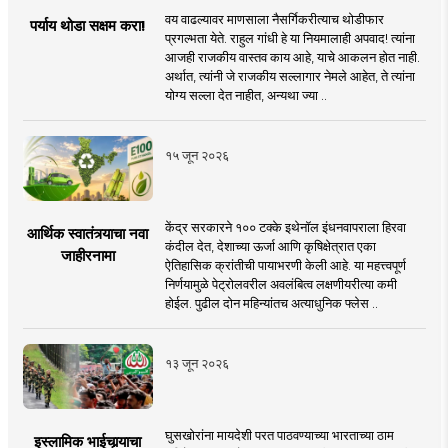
वय वाढल्यावर माणसाला नैसर्गिकरीत्याच थोडीफार
पर्याय थोडा सक्षम करा!
प्रगल्भता येते. राहुल गांधी हे या नियमालाही अपवाद! त्यांना
आजही राजकीय वास्तव काय आहे, याचे आकलन होत नाही.
अर्थात, त्यांनी जे राजकीय सल्लागार नेमले आहेत, ते त्यांना
योग्य सल्ला देत नाहीत, अन्यथा ज्या ..
१५ जून २०२६
केंद्र सरकारने १०० टक्के इथेनॉल इंधनवापराला हिरवा
आर्थिक स्वातंत्र्याचा नवा
कंदील देत, देशाच्या ऊर्जा आणि कृषिक्षेत्रात एका
जाहीरनामा
ऐतिहासिक क्रांतीची पायाभरणी केली आहे. या महत्त्वपूर्ण
निर्णयामुळे पेट्रोलवरील अवलंबित्व लक्षणीयरीत्या कमी
होईल. पुढील दोन महिन्यांतच अत्याधुनिक फ्लेस ..
१३ जून २०२६
घुसखोरांना मायदेशी परत पाठवण्याच्या भारताच्या ठाम
इस्लामिक भाईचार्‍याचा