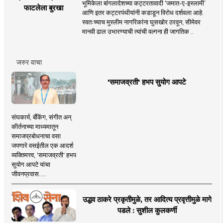
भूमिकेला बांगलादेशच्या कट्टरतावादी ‘जमात-ए-इस्लामी’
फाटलेला बुरखा
आणि इतर कट्टरपंथीयांनी कडाडून विरोध दर्शवला आहे.
स्वतःच्याच मुस्लीम नागरिकांना घुसखोर ठरवून, सीमेवर
मानवी ढाल उभारण्याची त्यांची वल्गना ही जागतिक ..
जरुर वाचा
'समाजव्रती' हभप सुयोग आपटे
संघकार्य, बँकिंग, संगीत अन्
कीर्तनाच्या माध्यमातून
समाजप्रबोधनाचा वसा
जपणारे वसईतील एक आदर्श
व्यक्तिमत्त्व, 'समाजव्रती' हभप
सुयोग आपटे यांचा
जीवनप्रवास.....
उद्धव ठाकरे प्रकृतीमुळे, तर आदित्य प्रवृत्तीमुळे मागे
पडले : सुशील कुलकर्णी