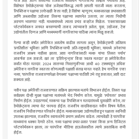
गरज आहे’ आणि सध्याच्या राजकीय व्यवस्थेने नागरिकांचा विश्वास गमावला आहे.
विशेषतः डेमोक्रॅट्सच्या ‘वोक अजेंड्या’विरुद्ध त्यांनी आपली नाराजी व्यक्त करताना,
रिपब्लिकन पक्षाचा उल्लेखही केला नाही, हे विशेष! म्हणूनच, मस्कसारखा प्रभावशाली
आणि अब्जाधीश उद्योजक तिसर्‍या पक्षाच्या स्थापनेत उतरला, तर त्याला निधीची
अडचण भासणार नाही. माध्यमांमध्ये त्याला प्रचंड कव्हरेज मिळेल. ‘एक्स’सारख्या
प्लॅटफॉर्मवरून जनमत बनवण्याची ताकद त्यांच्याकडे असेल, युवा, उद्योजक, टेक
उद्योगांतील दिग्गज आणि मध्यममार्गी नागरिकांचा पाठिंबा त्यांना मिळू शकतो.
गेल्या काही वर्षांत अमेरिकेत असंतोष वाढीस लागला असून, डेमोक्रॅट्सची अतिशय
‘प्रगतिशील’ भूमिका आणि रिपब्लिकन्सची अति-राष्ट्रवादी भूमिका, यामध्ये अनेकांचा
राजकीय आश्रय नाहीसा झाला. अशा नागरिकांसाठी मस्क यांचा ‘तिसरा पर्याय’
आकर्षक ठरू शकतो. खरं तर ‘इंडिपेन्ड्न्ट्स’ किंवा ‘स्वतंत्र मतदार’ हा अमेरिकेतील
सर्वांत मोठा मतदार. 2024 सालच्या निवडणुकीच्या आधी 40 टक्क्यांहून अधिक
अमेरिकन नागरिक स्वतःला कोणत्याही पक्षाशी संलग्न मानत नव्हते. हेच नागरिक एका
नव्या, ‘पारंपरिक राजकारणापेक्षा वेगळ्या’ पक्षाच्या पाठीशी उभे राहू शकतात, अशी दाट
शक्यता आहे.
नवीन पक्ष अमेरिकी राजकारणात सक्रिय झाल्यास मतांचे विभाजन होईल. तिसरा पक्ष
सर्वप्रथम दोन्ही मुख्य पक्षांच्या मतांमध्ये भेद निर्माण करेल. यामुळे ‘स्पॉयलर’ प्रभाव
निर्माण होईल. उदाहरणार्थ, मस्कचा पक्ष रिपब्लिकन मतदारांमध्ये घुसखोरी करेल, तर
डेमोक्रॅट्सना त्याचा थेट फायदा होईल. राजकीय वादविवादात नवीन विषय येतील.
राजकीय निधीकरणात परिवर्तन होईल. मस्कसारख्या उद्योगपतीकडून पक्षाला स्वनिधी
उपलब्ध झाल्यास, राजकीय स्वायत्ततेचे प्रमाण अर्थातच वाढेल. त्याचवेळी हे पारंपरिक
माध्यमांना धक्का देणारे ठरेल. नव्या पक्षाचा प्रचार-प्रसार ‘एक्स’ किंवा अन्य डिजिटल
प्लॅटफॉर्मवरून झाला, तर पारंपरिक मीडिया हाऊसेसवरील त्याचे अवलंबित्व कमी
होईल.