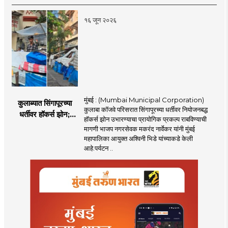
१६ जून २०२६
मुंबई : (Mumbai Municipal Corporation)
कुलाब्यात सिंगापूरच्या
कुलाबा कॉजवे परिसरात सिंगापूरच्या धर्तीवर नियोजनबद्ध
धर्तीवर हॉकर्स झोन;
हॉकर्स झोन उभारण्याचा प्रायोगिक प्रकल्प राबविण्याची
पर्यटन आणि
मागणी भाजप नगरसेवक मकरंद नार्वेकर यांनी मुंबई
महसूलवाढीच्या दृष्टीने
महापालिका आयुक्त अश्विनी भिडे यांच्याकडे केली
मकरंद नार्वेकर यांचे
आहे.पर्यटन ..
आयुक्तांना पत्र