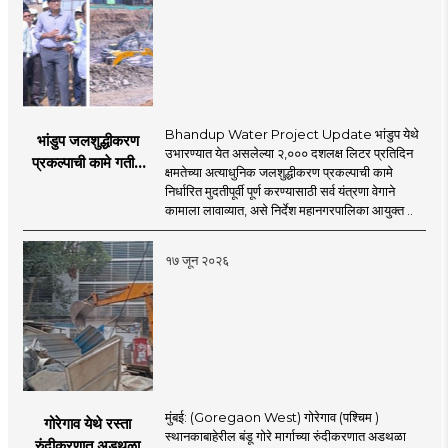
Bhandup Water Project Update भांडुप येथे
भांडुप जलशुद्धीकरण
उभारण्यात येत असलेल्या २,००० दशलक्ष लिटर प्रतिदिन
प्रकल्पाची कामे गतीने
क्षमतेच्या अत्याधुनिक जलशुद्धीकरण प्रकल्पाची कामे
पूर्ण करा - आयुक्त
निर्धारित मुदतीपूर्वी पूर्ण करण्यासाठी सर्व यंत्रणा वेगाने
अश्विनी भिडे यांचे निर्देश
कामाला लावाव्यात, असे निर्देश महानगरपालिका आयुक्त ..
१७ जून २०२६
मुंबई: (Goregaon West) गोरेगाव (पश्चिम )
गोरेगाव येथे रस्ता
स्थानकाबाहेरील बंडू गोरे मार्गाच्या रुंदीकरणात अडथळा
रुंदीकरणात अडथळा