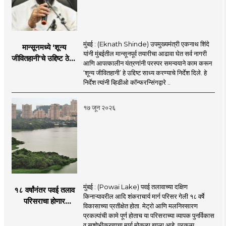
मुंबई : (Eknath Shinde) उपमुख्यमंत्री एकनाथ शिंदे
मान्सूनमध्ये ‘शून्य
यांनी मुंबईतील मान्सूनपूर्व तयारीचा आढावा घेत सर्व नागरी
जीवितहानी’चे उद्दिष्ट ठेवून
आणि आपत्कालीन यंत्रणांनी परस्पर समन्वयाने काम करून
सर्व यंत्रणांनी काम करावे
‘शून्य जीवितहानी’ हे उद्दिष्ट साध्य करण्याचे निर्देश दिले. हे
: उपमुख्यमंत्री एकनाथ
निर्देश त्यांनी व्हिडीओ कॉन्फरन्सिंगद्वारे ..
शिंदे
१७ जून २०२६
मुंबई : (Powai Lake) पवई तलावाच्या दक्षिण
१८ वर्षांनंतर पवई तलाव
किनाऱ्यावरील आदि शंकराचार्य मार्ग परिसर गेली १८ वर्षे
परिसराचा होणार
विकासाच्या प्रतीक्षेत होता. मेट्रो आणि मलनिस्सारण
कायापालट; मेट्रोचे काम
प्रकल्पांची कामे पूर्ण होताच या परिसराच्या व्यापक पुनर्विकास
पूर्ण होताच पुनर्विकासाला
व सुशोभीकरणाचा मार्ग मोकळा झाला आहे. प्रकल्प ..