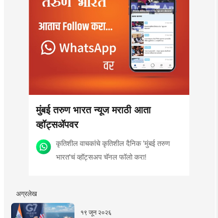
मुंबई तरुण भारत न्यूज मराठी आता
व्हॉट्सॲपवर
कृतिशील वाचकांचे कृतिशील दैनिक 'मुंबई तरुण
भारत'चं व्हॉट्सअप चॅनल फॉलो करा!
अग्रलेख
१९ जून २०२६