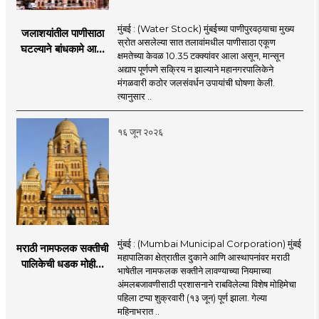
मुंबई : (Water Stock) मुंबईच्या पाणीपुरवठ्याचा मुख्य
जलाशयांतील पाणीसाठा
स्रोत असलेल्या सात तलावांमधील पाणीसाठा एकूण
घटल्याने बांधकामे आणि
क्षमतेच्या केवळ 10.35 टक्क्यांवर आला असून, मान्सून
जलतरण तलावांना
अद्याप पूर्णपणे सक्रिय न झाल्याने महानगरपालिकेने
पाणीपुरवठा बंद;
मंगळवारी कठोर जलसंवर्धन उपायांची घोषणा केली.
व्यावसायिक वापरावरही
त्यानुसार ..
निर्बंध
१६ जून २०२६
मुंबई : (Mumbai Municipal Corporation) मुंबई
मराठी नामफलक सक्तीची
महापालिका क्षेत्रातील दुकाने आणि आस्थापनांवर मराठी
पालिकेची धडक मोहीम;
भाषेतील नामफलक सक्तीने लावण्याच्या नियमाच्या
१,१२४ दुकानदारांवर
अंमलबजावणीसाठी प्रशासनाने राबविलेल्या विशेष मोहिमेचा
कारवाई
पहिला टप्पा शुक्रवारी (१३ जून) पूर्ण झाला. गेल्या
महिनाभरात ..