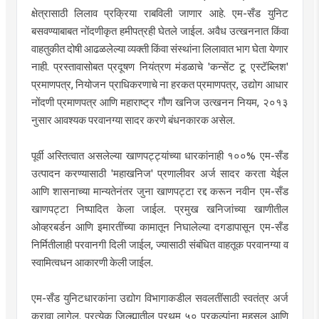
क्षेत्रासाठी लिलाव प्रक्रिया राबविली जाणार आहे. एम-सँड युनिट
बसवण्याबाबत नोंदणीकृत हमीपत्रही घेतले जाईल. अवैध उत्खननात किंवा
वाहतुकीत दोषी आढळलेल्या व्यक्ती किंवा संस्थांना लिलावात भाग घेता येणार
नाही. प्रस्तावासोबत प्रदूषण नियंत्रण मंडळाचे 'कन्सेंट टू एस्टॅब्लिश'
प्रमाणपत्र, नियोजन प्राधिकरणाचे ना हरकत प्रमाणपत्र, उद्योग आधार
नोंदणी प्रमाणपत्र आणि महाराष्ट्र गौण खनिज उत्खनन नियम, २०१३
नुसार आवश्यक परवानग्या सादर करणे बंधनकारक असेल.
पूर्वी अस्तित्वात असलेल्या खाणपट्ट्यांच्या धारकांनाही १००% एम-सँड
उत्पादन करण्यासाठी 'महाखनिज' प्रणालीवर अर्ज सादर करता येईल
आणि शासनाच्या मान्यतेनंतर जुना खाणपट्टा रद्द करून नवीन एम-सँड
खाणपट्टा निष्पादित केला जाईल. प्रमुख खनिजांच्या खाणीतील
ओव्हरबर्डन आणि इमारतींच्या कामातून निघालेल्या दगडापासून एम-सँड
निर्मितीलाही परवानगी दिली जाईल, ज्यासाठी संबंधित वाहतूक परवानग्या व
स्वामित्वधन आकारणी केली जाईल.
एम-सँड युनिटधारकांना उद्योग विभागाकडील सवलतींसाठी स्वतंत्र अर्ज
करावा लागेल. प्रत्येक जिल्ह्यातील प्रथम ५० प्रकल्पांना महसूल आणि