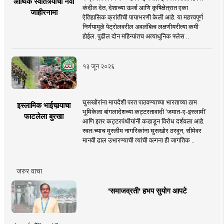
आर्थिक स्वातंत्र्याचा नवा
कंदील देत, देशाच्या ऊर्जा आणि कृषिक्षेत्रात एका
जाहीरनामा
ऐतिहासिक क्रांतीची पायाभरणी केली आहे. या महत्त्वपूर्ण
निर्णयामुळे पेट्रोलवरील अवलंबित्व लक्षणीयरीत्या कमी
होईल. पुढील दोन महिन्यांतच अत्याधुनिक फ्लेस ..
१३ जून २०२६
घुसखोरांना मायदेशी परत पाठवण्याच्या भारताच्या ठाम
इस्लामिक भाईचार्‍याचा
भूमिकेला बांगलादेशच्या कट्टरतावादी ‘जमात-ए-इस्लामी’
फाटलेला बुरखा
आणि इतर कट्टरपंथीयांनी कडाडून विरोध दर्शवला आहे.
स्वतःच्याच मुस्लीम नागरिकांना घुसखोर ठरवून, सीमेवर
मानवी ढाल उभारण्याची त्यांची वल्गना ही जागतिक ..
जरुर वाचा
'समाजव्रती' हभप सुयोग आपटे