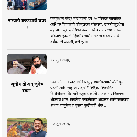
पंतप्रधान नरेंद्र मोदी यांनी 'जी- ७ परिषदेत जागतिक
भारताचे वास्तववादी उत्तर
आर्थिक विकासाचे नवे प्रारूप मांडताना, सागरी सुरक्षेचा
!
महत्त्वाचा मुद्दा उपस्थित केला. तसेच राष्ट्राध्यक्ष ट्रम्प
यांच्याशी झालेली द्विपक्षीय चर्चा भारताचे वाढते सामर्थ
दर्शवणारी असली, तरी ट्रम्प ..
१८ जून २०२६
‘उबाठा’ गटात चार वर्षांनंतर पुन्हा अपेक्षेप्रमााणे मोठी फूट
जुनी माती अन् जुनेच
पडली आणि सहा खासदारांनी शिंदेंच्या शिवसेनेत
वळण!
विलीनीकरण केल्याने उद्धव ठाकरेंचे राजकीय अस्तित्वच
धोक्यात आले. ठाकरेंचा पराकोटीचा अहंकार आणि संवादाचा
अभाव, यामुळेच हा दुसर्‍या फुटीचाही अंक ..
१७ जून २०२६