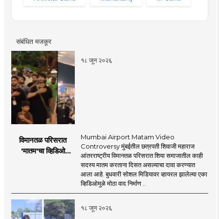
संबंधित मजकूर
१८ जून २०२६
Mumbai Airport Matam Video
विमानतळ परिसरात
Controversy मुंबईतील छत्रपती शिवाजी महाराज
'मातम'चा व्हिडिओ
आंतरराष्ट्रीय विमानतळ परिसरात शिया समाजातील काही
व्हायरल; सुरक्षा व्यवस्थेवर
सदस्य मातम करताना दिसत असल्याचा दावा करण्यात
गंभीर प्रश्नचिन्ह
आला आहे. बुधवारी सोशल मिडियावर व्हायरल झालेल्या एका
व्हिडिओमुळे मोठा वाद निर्माण ..
१८ जून २०२६