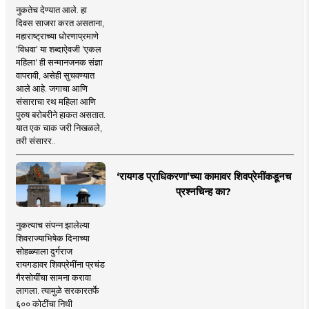
नुकतेच देण्यात आले. हा
दिवस साजरा करत असताना,
महाराष्ट्राच्या धोरणाप्रमाणे
'विधवा' या शब्दाऐवजी 'एकल
महिला' ही सन्मानजनक संज्ञा
वापरावी, असेही सुचवण्यात
आले आहे. जगाचा आणि
संसाराचा रथ महिला आणि
पुरुष बरोबरीने हाकत असतात.
यात एक चाक जरी निखळले,
तरी संसारर..
‘रायगड प्राधिकरणा’च्या कामावर शिवप्रेमींकडूनच
प्रश्नचिन्ह का?
नुकत्याच संपन्न झालेल्या
शिवराज्याभिषेक दिनाच्या
सोहळ्याला दुर्गराज
रायगडावर शिवप्रेमींना प्रचंड
गैरसोयींचा सामना करावा
लागला. त्यामुळे सरकारतर्फे
६०० कोटींचा निधी