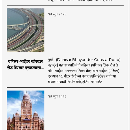
सुरुवात;
१७ जून २०२६
मुंबई : (Dahisar Bhayander Coastal Road)
दहिसर-भाईंदर कोस्टल
बृहन्मुंबई महानगरपालिकेने दहिसर (पश्चिम) लिंक रोड ते
रोड विस्तार प्रकल्पासाठी
मीरा-भाईंदर महानगरपालिका क्षेत्रातील भाईंदर (पश्चिम)
52.50 कोटी रुपयांच्या
दरम्यान 45 मीटर रुंदीच्या उन्नत (एलिव्हेटेड) मार्गाच्या
पीएमसी प्रस्तावाला
बांधकामासाठी निप्पॉन कोई इंडिया प्रायव्हेट ..
मंजुरीची प्रतीक्षा
१७ जून २०२६