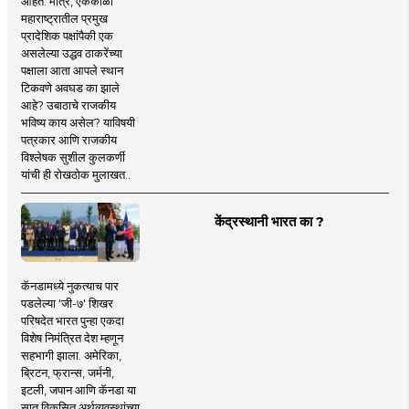
आहेत. मात्र, एकेकाळी
महाराष्ट्रातील प्रमुख
प्रादेशिक पक्षांपैकी एक
असलेल्या उद्धव ठाकरेंच्या
पक्षाला आता आपले स्थान
टिकवणे अवघड का झाले
आहे? उबाठाचे राजकीय
भविष्य काय असेल? याविषयी
पत्रकार आणि राजकीय
विश्लेषक सुशील कुलकर्णी
यांची ही रोखठोक मुलाखत..
केंद्रस्थानी भारत का ?
कॅनडामध्ये नुकत्याच पार
पडलेल्या 'जी-७' शिखर
परिषदेत भारत पुन्हा एकदा
विशेष निमंत्रित देश म्हणून
सहभागी झाला. अमेरिका,
ब्रिटन, फ्रान्स, जर्मनी,
इटली, जपान आणि कॅनडा या
सात विकसित अर्थव्यवस्थांच्या