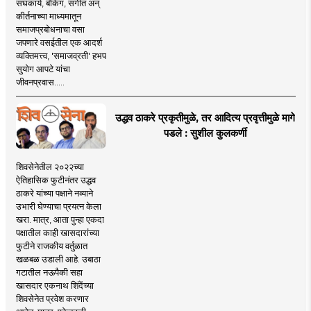
संघकार्य, बँकिंग, संगीत अन्
कीर्तनाच्या माध्यमातून
समाजप्रबोधनाचा वसा
जपणारे वसईतील एक आदर्श
व्यक्तिमत्त्व, 'समाजव्रती' हभप
सुयोग आपटे यांचा
जीवनप्रवास.....
उद्धव ठाकरे प्रकृतीमुळे, तर आदित्य प्रवृत्तीमुळे मागे
पडले : सुशील कुलकर्णी
शिवसेनेतील २०२२च्या
ऐतिहासिक फुटीनंतर उद्धव
ठाकरे यांच्या पक्षाने नव्याने
उभारी घेण्याचा प्रयत्न केला
खरा. मात्र, आता पुन्हा एकदा
पक्षातील काही खासदारांच्या
फुटीने राजकीय वर्तुळात
खळबळ उडाली आहे. उबाठा
गटातील नऊपैकी सहा
खासदार एकनाथ शिंदेंच्या
शिवसेनेत प्रवेश करणार