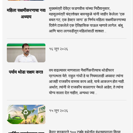
मुख्यमंत्री देवेंद्र फडणवीस यांच्या निर्देशानुसार,
महिला सक्षमीकरणाचा नवा
महसूलमंत्री चंद्रशेखर बावनकुळे यांनी जाहीर केलेला ‘एक
अध्याय
बचत गट, एक हेक्टर जागा’ हा निर्णय महिला सक्षमीकरणाच्या
दिशेने टाकलेले एक ऐतिहासिक पाऊल म्हणावे लागेल. बांबू
आणि चारा लागवडीतून महिलांसाठी शाश्वत ..
१६ जून २०२६
वय वाढल्यावर माणसाला नैसर्गिकरीत्याच थोडीफार
पर्याय थोडा सक्षम करा!
प्रगल्भता येते. राहुल गांधी हे या नियमालाही अपवाद! त्यांना
आजही राजकीय वास्तव काय आहे, याचे आकलन होत नाही.
अर्थात, त्यांनी जे राजकीय सल्लागार नेमले आहेत, ते त्यांना
योग्य सल्ला देत नाहीत, अन्यथा ज्या ..
१५ जून २०२६
केंद्र सरकारने १०० टक्के इथेनॉल इंधनवापराला हिरवा