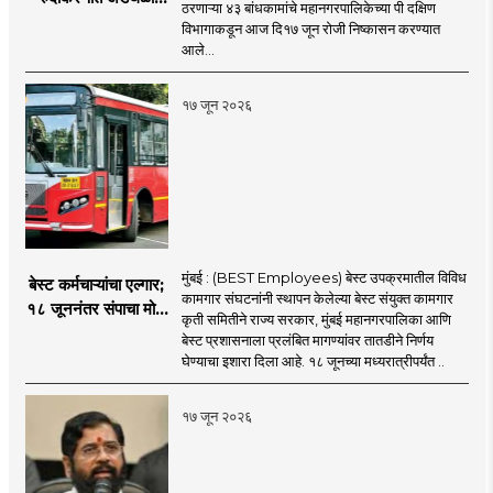
ठरणाऱ्या ४३ बांधकामांचे महानगरपालिकेच्या पी दक्षिण
ठरणाऱ्या ४३ बांधकामांचे
विभागाकडून आज दि१७ जून रोजी निष्कासन करण्यात
निष्कासन
आले...
१७ जून २०२६
मुंबई : (BEST Employees) बेस्ट उपक्रमातील विविध
बेस्ट कर्मचाऱ्यांचा एल्गार;
कामगार संघटनांनी स्थापन केलेल्या बेस्ट संयुक्त कामगार
१८ जूननंतर संपाचा मोठा
कृती समितीने राज्य सरकार, मुंबई महानगरपालिका आणि
इशारा
बेस्ट प्रशासनाला प्रलंबित मागण्यांवर तातडीने निर्णय
घेण्याचा इशारा दिला आहे. १८ जूनच्या मध्यरात्रीपर्यंत ..
१७ जून २०२६