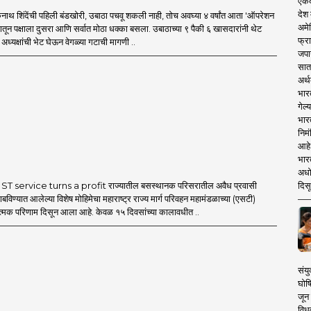
एकदा
देश
थ शिंदेंची पहिली बंडखोरी, उबाठा पचवू शकली नाही, तोच अवघ्या ४ वर्षांत आता 'ऑपरेशन
अमेर
मातून पक्षाला दुसरा आणि सर्वात मोठा धक्का बसला. उबाठाच्या ९ पैकी ६ खासदारांनी थेट
फ्रा
ध्यक्षांची भेट घेऊन वेगळ्या गटाची मागणी ..
जपा
सात
अर्थ
भार
गेल्
भार
निमं
आहे.
भारत
अधो
दिसू
T service turns a profit राज्यातील बसस्थानक परिसरातील अवैध प्रवासी
बविण्यात आलेल्या विशेष मोहिमेचा महाराष्ट्र राज्य मार्ग परिवहन महामंडळाच्या (एसटी)
ात्मक परिणाम दिसून आला आहे. केवळ १५ दिवसांच्या कालावधीत ..
संयु
घोष
जून 
विधव