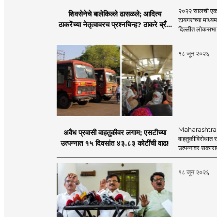
२०२२ सालची एकना
शिवसेनेचे बालेकिल्ले ढासळले; आदित्य
टायगर'च्या माध्य
ठाकरेंच्या नेतृत्वावरच प्रश्नचिन्ह? ठाकरे ब्रँड
दिल्लीत लोकसभा अ
नेमका कुठे चुकला?
१८ जून २०२६
Maharashtra S
अवैध प्रवासी वाहतुकीवर लगाम; एसटीच्या
वाहतुकीविरोधात रा
उत्पन्नात १५ दिवसांत ४३.८३ कोटींची वाढ!
उत्पन्नावर सकार
१८ जून २०२६