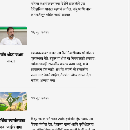
महिला सक्षमीकरणाच्या दिशेने टाकलेले एक
ऐतिहासिक पाऊल म्हणावे लागेल. बांबू आणि चारा
लागवडीतून महिलांसाठी शाश्वत ..
१६ जून २०२६
वय वाढल्यावर माणसाला नैसर्गिकरीत्याच थोडीफार
र्याय थोडा सक्षम
प्रगल्भता येते. राहुल गांधी हे या नियमालाही अपवाद!
करा!
त्यांना आजही राजकीय वास्तव काय आहे, याचे
आकलन होत नाही. अर्थात, त्यांनी जे राजकीय
सल्लागार नेमले आहेत, ते त्यांना योग्य सल्ला देत
नाहीत, अन्यथा ज्या ..
१५ जून २०२६
केंद्र सरकारने १०० टक्के इथेनॉल इंधनवापराला
्थिक स्वातंत्र्याचा
हिरवा कंदील देत, देशाच्या ऊर्जा आणि कृषिक्षेत्रात
नवा जाहीरनामा
एका ऐतिहासिक क्रांतीची पायाभरणी केली आहे. या