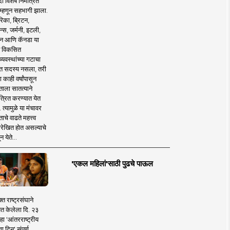
 विशेष निमंत्रित
 म्हणून सहभागी झाला.
िका, ब्रिटन,
न्स, जर्मनी, इटली,
न आणि कॅनडा या
 विकसित
व्यवस्थांच्या गटाचा
त सदस्य नसला, तरी
या काही वर्षांपासून
ताला सातत्याने
त्रित करण्यात येत
 त्यामुळे या मंचावर
ाचे वाढते महत्त्व
रेखित होत असल्याचे
न येते...
'एकल महिलां'साठी पुढचे पाऊल
क्त राष्ट्रसंघाने
ित केलेला दि. २३
हा 'आंतरराष्ट्रीय
ा दिन' संपूर्ण