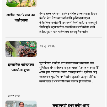
केंद्र सरकारने १०० टक्के इथेनॉल इंधनवापराला हिरवा
आर्थिक स्वातंत्र्याचा नवा
कंदील देत, देशाच्या ऊर्जा आणि कृषिक्षेत्रात एका
जाहीरनामा
ऐतिहासिक क्रांतीची पायाभरणी केली आहे. या महत्त्वपूर्ण
निर्णयामुळे पेट्रोलवरील अवलंबित्व लक्षणीयरीत्या कमी
होईल. पुढील दोन महिन्यांतच अत्याधुनिक फ्लेस ..
१३ जून २०२६
घुसखोरांना मायदेशी परत पाठवण्याच्या भारताच्या ठाम
इस्लामिक भाईचार्‍याचा
भूमिकेला बांगलादेशच्या कट्टरतावादी ‘जमात-ए-इस्लामी’
फाटलेला बुरखा
आणि इतर कट्टरपंथीयांनी कडाडून विरोध दर्शवला आहे.
स्वतःच्याच मुस्लीम नागरिकांना घुसखोर ठरवून, सीमेवर
मानवी ढाल उभारण्याची त्यांची वल्गना ही जागतिक ..
जरुर वाचा
'समाजव्रती' हभप सुयोग आपटे