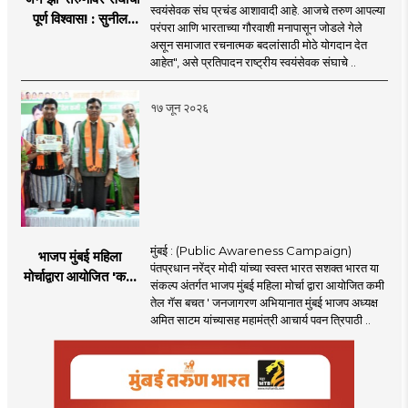
स्वयंसेवक संघ प्रचंड आशावादी आहे. आजचे तरुण आपल्या
पूर्ण विश्वास! : सुनील
परंपरा आणि भारताच्या गौरवाशी मनापासून जोडले गेले
आंबेकर
असून समाजात रचनात्मक बदलांसाठी मोठे योगदान देत
आहेत", असे प्रतिपादन राष्ट्रीय स्वयंसेवक संघाचे ..
१७ जून २०२६
मुंबई : (Public Awareness Campaign)
भाजप मुंबई महिला
पंतप्रधान नरेंद्र मोदी यांच्या स्वस्त भारत सशक्त भारत या
मोर्चाद्वारा आयोजित 'कमी
संकल्प अंतर्गत भाजप मुंबई महिला मोर्चा द्वारा आयोजित कमी
तेल गॅस बचत ' उपक्रम
तेल गॅस बचत ' जनजागरण अभियानात मुंबई भाजप अध्यक्ष
अमित साटम यांच्यासह महामंत्री आचार्य पवन त्रिपाठी ..