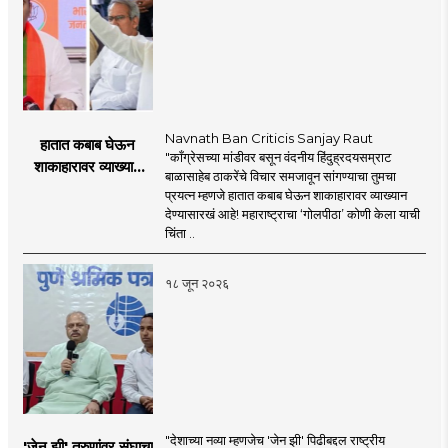
Navnath Ban Criticis Sanjay Raut
हातात कबाब घेऊन
"काँग्रेसच्या मांडीवर बसून वंदनीय हिंदुह्रदयसम्राट
शाकाहारावर व्याख्यान
बाळासाहेब ठाकरेंचे विचार समजावून सांगण्याचा तुमचा
देण्यासारखा राऊत यांचा
प्रयत्न म्हणजे हातात कबाब घेऊन शाकाहारावर व्याख्यान
प्रयत्न - नवनाथ बन
देण्यासारखं आहे! महाराष्ट्राचा ‘गोलपीठा’ कोणी केला याची
चिंता ..
१८ जून २०२६
"देशाच्या नव्या म्हणजेच 'जेन झी' पिढीबद्दल राष्ट्रीय
'जेन झी' तरुणांवर संघाचा