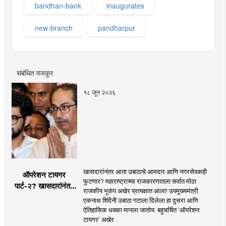
bandhan-bank
inaugurates
new-branch
pandharpur
संबंधित मजकूर
१८ जून २०२६
खासदारांनंतर आता उबाठाचे आमदार आणि नगरसेवकही
ऑपरेशन टायगर
फुटणार? महाराष्ट्राच्या राजकारणातला सर्वात मोठा
पार्ट-२? खासदारांनंतर
राजकीय भूकंप अखेर प्रत्यक्षात आला! उपमुख्यमंत्री
आता आमदार आणि
एकनाथ शिंदेंनी उबाठा गटाला दिलेला हा दुसरा आणि
नगरसेवकही शिंदेंच्या
ऐतिहासिक धक्का मानला जातोय. बहुचर्चित ‘ऑपरेशन
वाटेवर?
टायगर’ अखेर ..