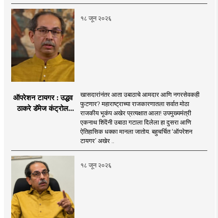
१८ जून २०२६
खासदारांनंतर आता उबाठाचे आमदार आणि नगरसेवकही
ऑपरेशन टायगर : उद्धव
फुटणार? महाराष्ट्राच्या राजकारणातला सर्वात मोठा
ठाकरे डॅमेज कंट्रोल
राजकीय भूकंप अखेर प्रत्यक्षात आला! उपमुख्यमंत्री
करण्यात सपशेल अपयशी!
एकनाथ शिंदेंनी उबाठा गटाला दिलेला हा दुसरा आणि
सहा खासदारांनंतर
ऐतिहासिक धक्का मानला जातोय. बहुचर्चित ‘ऑपरेशन
आमदारांसह नगरसेवकही
टायगर’ अखेर ..
शिंदेंकडे जाण्याच्या चर्चा
सुरू
१८ जून २०२६