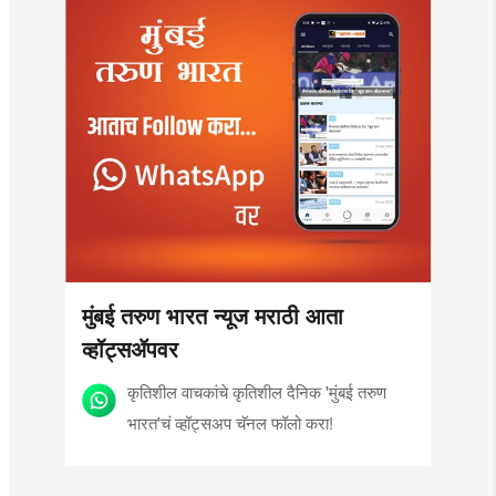
मुंबई तरुण भारत न्यूज मराठी आता
व्हॉट्सॲपवर
कृतिशील वाचकांचे कृतिशील दैनिक 'मुंबई तरुण
भारत'चं व्हॉट्सअप चॅनल फॉलो करा!