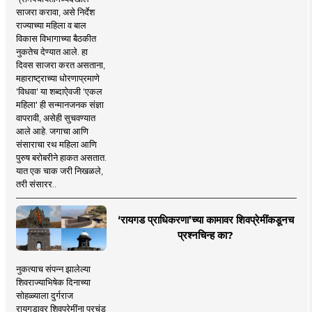
साजरा करावा, असे निर्देश
राज्याच्या महिला व बाल
विकास विभागाच्या बैठकीत
नुकतेच देण्यात आले. हा
दिवस साजरा करत असताना,
महाराष्ट्राच्या धोरणाप्रमाणे
'विधवा' या शब्दाऐवजी 'एकल
महिला' ही सन्मानजनक संज्ञा
वापरावी, असेही सुचवण्यात
आले आहे. जगाचा आणि
संसाराचा रथ महिला आणि
पुरुष बरोबरीने हाकत असतात.
यात एक चाक जरी निखळले,
तरी संसारर..
‘रायगड प्राधिकरणा’च्या कामावर शिवप्रेमींकडूनच
प्रश्नचिन्ह का?
नुकत्याच संपन्न झालेल्या
शिवराज्याभिषेक दिनाच्या
सोहळ्याला दुर्गराज
रायगडावर शिवप्रेमींना प्रचंड