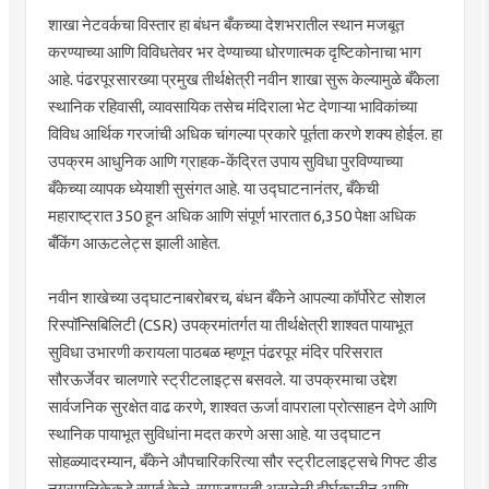
शाखा नेटवर्कचा विस्तार हा बंधन बँकच्या देशभरातील स्थान मजबूत
करण्याच्या आणि विविधतेवर भर देण्याच्या धोरणात्मक दृष्टिकोनाचा भाग
आहे. पंढरपूरसारख्या प्रमुख तीर्थक्षेत्री नवीन शाखा सुरू केल्यामुळे बँकेला
स्थानिक रहिवासी, व्यावसायिक तसेच मंदिराला भेट देणाऱ्या भाविकांच्या
विविध आर्थिक गरजांची अधिक चांगल्या प्रकारे पूर्तता करणे शक्य होईल. हा
उपक्रम आधुनिक आणि ग्राहक-केंद्रित उपाय सुविधा पुरविण्याच्या
बँकेच्या व्यापक ध्येयाशी सुसंगत आहे. या उद्घाटनानंतर, बँकेची
महाराष्ट्रात 350 हून अधिक आणि संपूर्ण भारतात 6,350 पेक्षा अधिक
बँकिंग आऊटलेट्स झाली आहेत.
नवीन शाखेच्या उद्घाटनाबरोबरच, बंधन बँकेने आपल्या कॉर्पोरेट सोशल
रिस्पॉन्सिबिलिटी (CSR) उपक्रमांतर्गत या तीर्थक्षेत्री शाश्वत पायाभूत
सुविधा उभारणी करायला पाठबळ म्हणून पंढरपूर मंदिर परिसरात
सौरऊर्जेवर चालणारे स्ट्रीटलाइट्स बसवले. या उपक्रमाचा उद्देश
सार्वजनिक सुरक्षेत वाढ करणे, शाश्वत ऊर्जा वापराला प्रोत्साहन देणे आणि
स्थानिक पायाभूत सुविधांना मदत करणे असा आहे. या उद्घाटन
सोहळ्यादरम्यान, बँकेने औपचारिकरित्या सौर स्ट्रीटलाइट्सचे गिफ्ट डीड
नगरपालिकेकडे सुपूर्त केले. समाजाप्रती असलेली दीर्घकालीन आणि