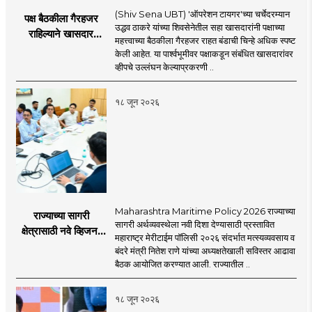
(Shiv Sena UBT) 'ऑपरेशन टायगर'च्या चर्चेदरम्यान
पक्ष बैठकीला गैरहजर
उद्धव ठाकरे यांच्या शिवसेनेतील सहा खासदारांनी पक्षाच्या
राहिल्याने खासदार
महत्त्वाच्या बैठकीला गैरहजर राहत बंडाची चिन्हे अधिक स्पष्ट
अपात्र ठरू शकतात का?
केली आहेत. या पार्श्वभूमीवर पक्षाकडून संबंधित खासदारांवर
व्हीप आणि कायदा नेमकं
व्हीपचे उल्लंघन केल्याप्रकरणी ..
काय सांगतो?
१८ जून २०२६
Maharashtra Maritime Policy 2026 राज्याच्या
राज्याच्या सागरी
सागरी अर्थव्यवस्थेला नवी दिशा देण्यासाठी प्रस्तावित
क्षेत्रासाठी नवे व्हिजन;
महाराष्ट्र मेरीटाईम पॉलिसी २०२६ संदर्भात मत्स्यव्यवसाय व
'महाराष्ट्र मेरीटाईम
बंदरे मंत्री नितेश राणे यांच्या अध्यक्षतेखाली सविस्तर आढावा
पॉलिसी २०२६'चा
बैठक आयोजित करण्यात आली. राज्यातील ..
प्रस्ताव
१८ जून २०२६