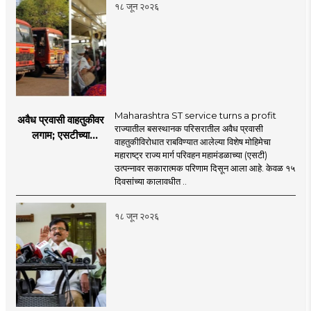
१८ जून २०२६
Maharashtra ST service turns a profit
अवैध प्रवासी वाहतुकीवर
राज्यातील बसस्थानक परिसरातील अवैध प्रवासी
लगाम; एसटीच्या
वाहतुकीविरोधात राबविण्यात आलेल्या विशेष मोहिमेचा
उत्पन्नात १५ दिवसांत
महाराष्ट्र राज्य मार्ग परिवहन महामंडळाच्या (एसटी)
४३.८३ कोटींची वाढ!
उत्पन्नावर सकारात्मक परिणाम दिसून आला आहे. केवळ १५
दिवसांच्या कालावधीत ..
१८ जून २०२६