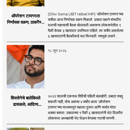
(Shiv Sena UBT rebel MP) 'ऑपरेशन टायगर'च्या
ऑपरेशन टायगरला
चर्चेला आज निर्णायक वळण मिळाले. उबाठा पक्षाने संसदीय
निर्णायक वळण; ठाकरेंच्या
दलाची महत्त्वाची बैठक बोलावली असताना लोकसभेतील ९
बैठकीला ६ खासदार
पैकी केवळ ३ खासदार उपस्थित राहिले, तर चर्चेत असलेल्या
गैरहजर, थेट शिंदे सेनेत
६ खासदारांनी बैठकीकडे पाठ फिरवली. त्यामुळे ठाकरे ..
विलीन होण्याचा प्रस्ताव?
१८ जून २०२६
२०२२ सालची एकनाथ शिंदेंची पहिली बंडखोरी, उबाठा पचवू
शिवसेनेचे बालेकिल्ले
शकली नाही, तोच अवघ्या ४ वर्षांत आता 'ऑपरेशन
ढासळले; आदित्य
टायगर'च्या माध्यमातून पक्षाला दुसरा आणि सर्वात मोठा
ठाकरेंच्या नेतृत्वावरच
धक्का बसला. उबाठाच्या ९ पैकी ६ खासदारांनी थेट दिल्लीत
प्रश्नचिन्ह? ठाकरे ब्रँड
लोकसभा अध्यक्षांची भेट घेऊन वेगळ्या गटाची मागणी ..
नेमका कुठे चुकला?