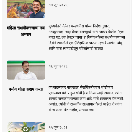
१७ जून २०२६
मुख्यमंत्री देवेंद्र फडणवीस यांच्या निर्देशानुसार,
महिला सक्षमीकरणाचा नवा
महसूलमंत्री चंद्रशेखर बावनकुळे यांनी जाहीर केलेला ‘एक
अध्याय
बचत गट, एक हेक्टर जागा’ हा निर्णय महिला सक्षमीकरणाच्या
दिशेने टाकलेले एक ऐतिहासिक पाऊल म्हणावे लागेल. बांबू
आणि चारा लागवडीतून महिलांसाठी शाश्वत ..
१६ जून २०२६
वय वाढल्यावर माणसाला नैसर्गिकरीत्याच थोडीफार
पर्याय थोडा सक्षम करा!
प्रगल्भता येते. राहुल गांधी हे या नियमालाही अपवाद! त्यांना
आजही राजकीय वास्तव काय आहे, याचे आकलन होत नाही.
अर्थात, त्यांनी जे राजकीय सल्लागार नेमले आहेत, ते त्यांना
योग्य सल्ला देत नाहीत, अन्यथा ज्या ..
१५ जून २०२६