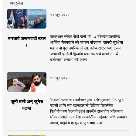
अग्रलेख
१९ जून २०२६
पंतप्रधान नरेंद्र मोदी यांनी 'जी- ७ परिषदेत जागतिक
भारताचे वास्तववादी उत्तर
आर्थिक विकासाचे नवे प्रारूप मांडताना, सागरी सुरक्षेचा
!
महत्त्वाचा मुद्दा उपस्थित केला. तसेच राष्ट्राध्यक्ष ट्रम्प
यांच्याशी झालेली द्विपक्षीय चर्चा भारताचे वाढते सामर्थ
दर्शवणारी असली, तरी ट्रम्प ..
१८ जून २०२६
‘उबाठा’ गटात चार वर्षांनंतर पुन्हा अपेक्षेप्रमााणे मोठी फूट
जुनी माती अन् जुनेच
पडली आणि सहा खासदारांनी शिंदेंच्या शिवसेनेत
वळण!
विलीनीकरण केल्याने उद्धव ठाकरेंचे राजकीय अस्तित्वच
धोक्यात आले. ठाकरेंचा पराकोटीचा अहंकार आणि संवादाचा
अभाव, यामुळेच हा दुसर्‍या फुटीचाही अंक ..