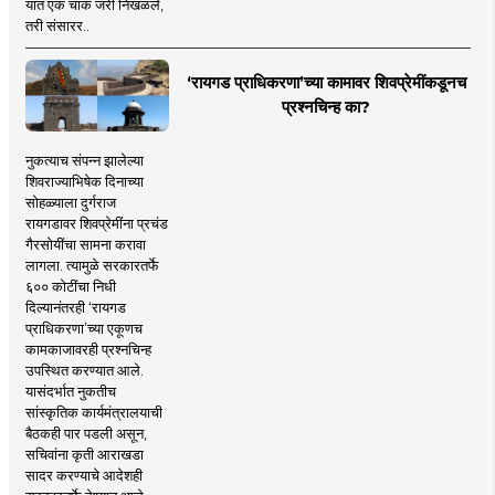
यात एक चाक जरी निखळले,
तरी संसारर..
‘रायगड प्राधिकरणा’च्या कामावर शिवप्रेमींकडूनच
प्रश्नचिन्ह का?
नुकत्याच संपन्न झालेल्या
शिवराज्याभिषेक दिनाच्या
सोहळ्याला दुर्गराज
रायगडावर शिवप्रेमींना प्रचंड
गैरसोयींचा सामना करावा
लागला. त्यामुळे सरकारतर्फे
६०० कोटींचा निधी
दिल्यानंतरही ‘रायगड
प्राधिकरणा’च्या एकूणच
कामकाजावरही प्रश्नचिन्ह
उपस्थित करण्यात आले.
यासंदर्भात नुकतीच
सांस्कृतिक कार्यमंत्रालयाची
बैठकही पार पडली असून,
सचिवांना कृती आराखडा
सादर करण्याचे आदेशही