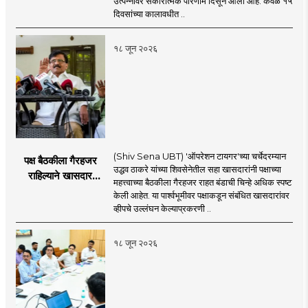
उत्पन्नावर सकारात्मक परिणाम दिसून आला आहे. केवळ १५
दिवसांच्या कालावधीत ..
१८ जून २०२६
(Shiv Sena UBT) 'ऑपरेशन टायगर'च्या चर्चेदरम्यान
पक्ष बैठकीला गैरहजर
उद्धव ठाकरे यांच्या शिवसेनेतील सहा खासदारांनी पक्षाच्या
राहिल्याने खासदार
महत्त्वाच्या बैठकीला गैरहजर राहत बंडाची चिन्हे अधिक स्पष्ट
अपात्र ठरू शकतात का?
केली आहेत. या पार्श्वभूमीवर पक्षाकडून संबंधित खासदारांवर
व्हीप आणि कायदा नेमकं
व्हीपचे उल्लंघन केल्याप्रकरणी ..
काय सांगतो?
१८ जून २०२६