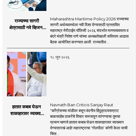
Maharashtra Maritime Policy 2026 राज्याच्या
राज्याच्या सागरी
सागरी अर्थव्यवस्थेला नवी दिशा देण्यासाठी प्रस्तावित
क्षेत्रासाठी नवे व्हिजन;
महाराष्ट्र मेरीटाईम पॉलिसी २०२६ संदर्भात मत्स्यव्यवसाय व
'महाराष्ट्र मेरीटाईम
बंदरे मंत्री नितेश राणे यांच्या अध्यक्षतेखाली सविस्तर आढावा
पॉलिसी २०२६'चा
बैठक आयोजित करण्यात आली. राज्यातील ..
प्रस्ताव
१८ जून २०२६
Navnath Ban Criticis Sanjay Raut
हातात कबाब घेऊन
"काँग्रेसच्या मांडीवर बसून वंदनीय हिंदुह्रदयसम्राट
शाकाहारावर व्याख्यान
बाळासाहेब ठाकरेंचे विचार समजावून सांगण्याचा तुमचा
देण्यासारखा राऊत यांचा
प्रयत्न म्हणजे हातात कबाब घेऊन शाकाहारावर व्याख्यान
प्रयत्न - नवनाथ बन
देण्यासारखं आहे! महाराष्ट्राचा ‘गोलपीठा’ कोणी केला याची
चिंता ..