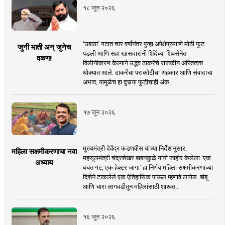
१८ जून २०२६
‘उबाठा’ गटात चार वर्षांनंतर पुन्हा अपेक्षेप्रमााणे मोठी फूट
जुनी माती अन् जुनेच
पडली आणि सहा खासदारांनी शिंदेंच्या शिवसेनेत
वळण!
विलीनीकरण केल्याने उद्धव ठाकरेंचे राजकीय अस्तित्वच
धोक्यात आले. ठाकरेंचा पराकोटीचा अहंकार आणि संवादाचा
अभाव, यामुळेच हा दुसर्‍या फुटीचाही अंक ..
१७ जून २०२६
मुख्यमंत्री देवेंद्र फडणवीस यांच्या निर्देशानुसार,
महिला सक्षमीकरणाचा नवा
महसूलमंत्री चंद्रशेखर बावनकुळे यांनी जाहीर केलेला ‘एक
अध्याय
बचत गट, एक हेक्टर जागा’ हा निर्णय महिला सक्षमीकरणाच्या
दिशेने टाकलेले एक ऐतिहासिक पाऊल म्हणावे लागेल. बांबू
आणि चारा लागवडीतून महिलांसाठी शाश्वत ..
१६ जून २०२६