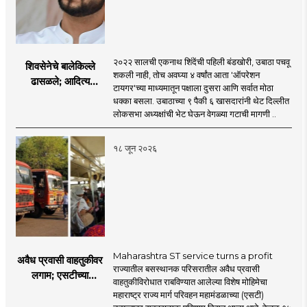
२०२२ सालची एकनाथ शिंदेंची पहिली बंडखोरी, उबाठा पचवू
शिवसेनेचे बालेकिल्ले
शकली नाही, तोच अवघ्या ४ वर्षांत आता 'ऑपरेशन
ढासळले; आदित्य
टायगर'च्या माध्यमातून पक्षाला दुसरा आणि सर्वात मोठा
ठाकरेंच्या नेतृत्वावरच
धक्का बसला. उबाठाच्या ९ पैकी ६ खासदारांनी थेट दिल्लीत
प्रश्नचिन्ह? ठाकरे ब्रँड
लोकसभा अध्यक्षांची भेट घेऊन वेगळ्या गटाची मागणी ..
नेमका कुठे चुकला?
१८ जून २०२६
Maharashtra ST service turns a profit
अवैध प्रवासी वाहतुकीवर
राज्यातील बसस्थानक परिसरातील अवैध प्रवासी
लगाम; एसटीच्या
वाहतुकीविरोधात राबविण्यात आलेल्या विशेष मोहिमेचा
उत्पन्नात १५ दिवसांत
महाराष्ट्र राज्य मार्ग परिवहन महामंडळाच्या (एसटी)
४३.८३ कोटींची वाढ!