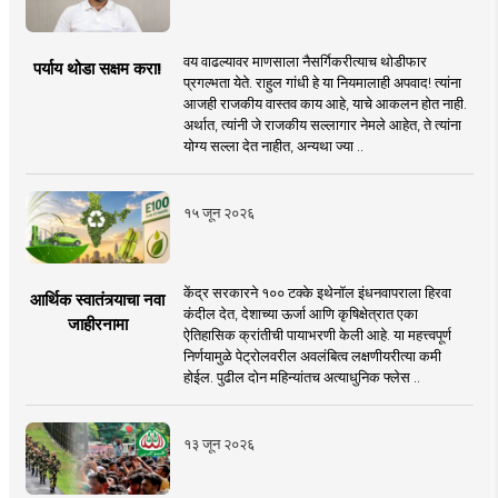
वय वाढल्यावर माणसाला नैसर्गिकरीत्याच थोडीफार
पर्याय थोडा सक्षम करा!
प्रगल्भता येते. राहुल गांधी हे या नियमालाही अपवाद! त्यांना
आजही राजकीय वास्तव काय आहे, याचे आकलन होत नाही.
अर्थात, त्यांनी जे राजकीय सल्लागार नेमले आहेत, ते त्यांना
योग्य सल्ला देत नाहीत, अन्यथा ज्या ..
१५ जून २०२६
केंद्र सरकारने १०० टक्के इथेनॉल इंधनवापराला हिरवा
आर्थिक स्वातंत्र्याचा नवा
कंदील देत, देशाच्या ऊर्जा आणि कृषिक्षेत्रात एका
जाहीरनामा
ऐतिहासिक क्रांतीची पायाभरणी केली आहे. या महत्त्वपूर्ण
निर्णयामुळे पेट्रोलवरील अवलंबित्व लक्षणीयरीत्या कमी
होईल. पुढील दोन महिन्यांतच अत्याधुनिक फ्लेस ..
१३ जून २०२६