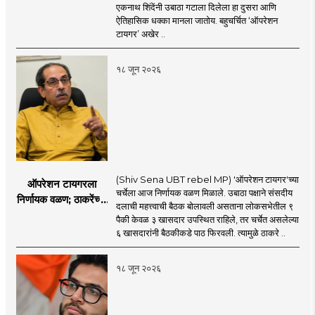
करण्यात सपशेल अपयशी!
एकनाथ शिंदेंनी उबाठा गटाला दिलेला हा दुसरा आणि
सहा खासदारांनंतर
ऐतिहासिक धक्का मानला जातोय. बहुचर्चित ‘ऑपरेशन
आमदारांसह नगरसेवकही
टायगर’ अखेर ..
शिंदेंकडे जाण्याच्या चर्चा
सुरू
१८ जून २०२६
(Shiv Sena UBT rebel MP) 'ऑपरेशन टायगर'च्या
ऑपरेशन टायगरला
चर्चेला आज निर्णायक वळण मिळाले. उबाठा पक्षाने संसदीय
निर्णायक वळण; ठाकरेंच्या
दलाची महत्त्वाची बैठक बोलावली असताना लोकसभेतील ९
बैठकीला ६ खासदार
पैकी केवळ ३ खासदार उपस्थित राहिले, तर चर्चेत असलेल्या
गैरहजर, थेट शिंदे सेनेत
६ खासदारांनी बैठकीकडे पाठ फिरवली. त्यामुळे ठाकरे ..
विलीन होण्याचा प्रस्ताव?
१८ जून २०२६