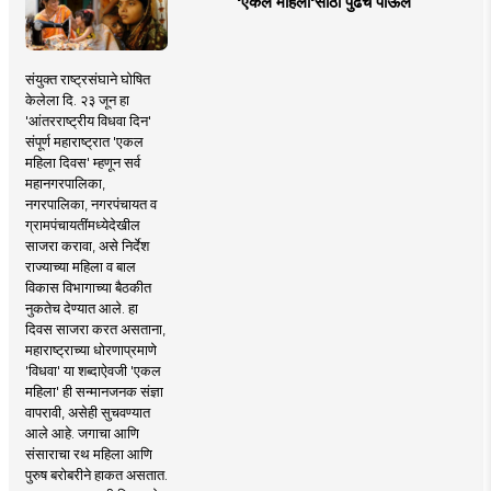
'एकल महिलां'साठी पुढचे पाऊल
संयुक्त राष्ट्रसंघाने घोषित
केलेला दि. २३ जून हा
'आंतरराष्ट्रीय विधवा दिन'
संपूर्ण महाराष्ट्रात 'एकल
महिला दिवस' म्हणून सर्व
महानगरपालिका,
नगरपालिका, नगरपंचायत व
ग्रामपंचायतींमध्येदेखील
साजरा करावा, असे निर्देश
राज्याच्या महिला व बाल
विकास विभागाच्या बैठकीत
नुकतेच देण्यात आले. हा
दिवस साजरा करत असताना,
महाराष्ट्राच्या धोरणाप्रमाणे
'विधवा' या शब्दाऐवजी 'एकल
महिला' ही सन्मानजनक संज्ञा
वापरावी, असेही सुचवण्यात
आले आहे. जगाचा आणि
संसाराचा रथ महिला आणि
पुरुष बरोबरीने हाकत असतात.