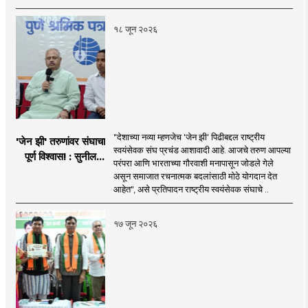
१८ जून २०२६
"देशाच्या नव्या म्हणजेच 'जेन झी' पिढीबद्दल राष्ट्रीय
'जेन झी' तरुणांवर संघाचा
स्वयंसेवक संघ प्रचंड आशावादी आहे. आजचे तरुण आपल्या
पूर्ण विश्वास! : सुनील
परंपरा आणि भारताच्या गौरवाशी मनापासून जोडले गेले
आंबेकर
असून समाजात रचनात्मक बदलांसाठी मोठे योगदान देत
आहेत", असे प्रतिपादन राष्ट्रीय स्वयंसेवक संघाचे ..
१७ जून २०२६