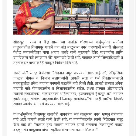
सोलापूर
: राज्य व केंद्र शासनाच्या नामांतर धोरणाच्या पार्श्वभूमीवर सांगोला
तालुक्यातील निजामपूर गावाचे नाव ‘संत बाळूमामा नगर’ करण्याची मागणी सोलापूर
येथील समाजसेविका माया श्रावण लवटे यांनी मुख्यमंत्री देवेंद्र फडणवीस आणि
ग्रामविकास मंत्री जयकुमार गोरे यांच्याकडे केली आहे. याबाबत त्यांनी जिल्हाधिकारी व
तहसीलदार यांच्याकडेही पत्राद्वारे निवेदन दिले आहे.
लवटे यांनी सादर केलेल्या निवेदनात नमूद करण्यात आले आहे की, ऐतिहासिक
काळात मोगल व निजाम सत्ताधाऱ्यांनी आपली सत्ता व धर्म विस्तारण्यासाठी
महाराष्ट्रातील अनेक गावांना मनमानी पद्धतीने नावे दिली होती. आजही राज्यात अनेक
गावांची नावे मोगलकालीन व निजामकालीन आहेत. सध्या राज्यात औरंगाबादचे
छत्रपती संभाजीनगर, अहमदनगरचे अहिल्यानगर, इस्लामपूरचे ईश्वरपूर असे नामांतर
झाले असून, सांगोला तालुक्यातील निजामपूर ग्रामपंचायतीचे नावही आधीच 'किल्ले
रायगड ग्रामपंचायत' असे करण्यात आले आहे.
या पार्श्वभूमीवर निजामपूर गावाचेही नामकरण ‘संत बाळूमामा नगर’ म्हणून करण्यात
यावे, अशी मागणी लवटे यांनी केली आहे. या मागणीसंदर्भात त्यांनी निवेदनात नमूद
केले आहे की, “राज्यात इतर गावांची नामांतरे झाली असताना निजामपूरचे नावही
बदलून संत बाळूमामा यांच्या स्मृतीला योग्य असा सन्मान मिळावा.”