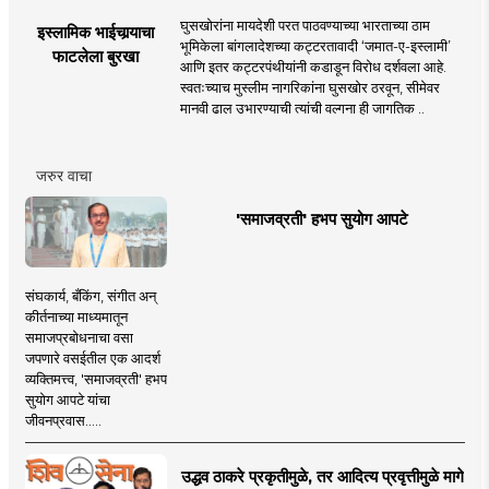
घुसखोरांना मायदेशी परत पाठवण्याच्या भारताच्या ठाम
इस्लामिक भाईचार्‍याचा
भूमिकेला बांगलादेशच्या कट्टरतावादी ‘जमात-ए-इस्लामी’
फाटलेला बुरखा
आणि इतर कट्टरपंथीयांनी कडाडून विरोध दर्शवला आहे.
स्वतःच्याच मुस्लीम नागरिकांना घुसखोर ठरवून, सीमेवर
मानवी ढाल उभारण्याची त्यांची वल्गना ही जागतिक ..
जरुर वाचा
'समाजव्रती' हभप सुयोग आपटे
संघकार्य, बँकिंग, संगीत अन्
कीर्तनाच्या माध्यमातून
समाजप्रबोधनाचा वसा
जपणारे वसईतील एक आदर्श
व्यक्तिमत्त्व, 'समाजव्रती' हभप
सुयोग आपटे यांचा
जीवनप्रवास.....
उद्धव ठाकरे प्रकृतीमुळे, तर आदित्य प्रवृत्तीमुळे मागे