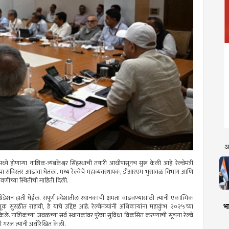
अ
मध्ये होणाऱ्या नाशिक-त्र्यंबकेश्वर सिंहस्थाची तयारी आधीपासूनच सुरू केली आहे. रेल्वेमंत्री
योजनांचा सविस्तर आढावा घेतला. मध्य रेल्वेचे महाव्यवस्थापक, डीआरएम भुसावळ विभाग आणि
ावणीच्या स्थितीची माहिती दिली.
ेशन हाती घेईल. संपूर्ण प्रदेशातील स्थानकांची क्षमता वाढवण्यासाठी त्यांनी एकात्मिक
भा
ळीत राहावी, हे याचे उद्दिष्ट आहे. रेल्वेमंत्र्यांनी अधिकाऱ्यांना महाकुंभ २०२५च्या
ेले. नाशिकच्या जवळच्या सर्व स्थानकांवर पुरेशा सुविधा विकसित करण्याची सूचना रेल्वे
ेची गरज त्यांनी अधोरेखित केली.