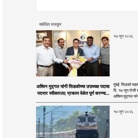
फिल्ड रिपोर्ट आणि लेखनात रस.
संबंधित मजकूर
१७ जून २०२६
मुंबई: सिडको महाम
अश्विन मुद्गल यांनी सिडकोच्या उपाध्यक्ष पदाचा
दि. १७ जून रोजी 
पदभार स्वीकारला; प्रकल्प वेळेत पूर्ण करण्यास
अश्विन मुद्गल यां
प्राधान्य देणार : अश्विन मुद्गल
१७ जून २०२६