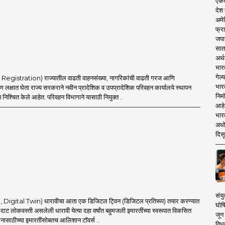
एकदा
देश
अमेर
फ्रा
जपा
सात
अर्थ
भार
गेल्
e Registration) राज्यातील वाढती वाहनसंख्या, नागरिकांची वाढती गरज आणि
भार
 लक्षात घेता राज्य सरकराने नवीन प्रादेशिक व उपप्रादेशिक परिवहन कार्यालये स्थापन
निमं
निश्चित केले आहेत. परिवहन विभागाने यासाठी नियुक्त ..
आहे.
भारत
अधो
दिसू
संयु
i, Digital Twin) धारावीचा आता एक डिजिटल ट्विन (डिजिटल प्रतिरूप) तयार करण्यात
घोष
दाट लोकवस्ती असलेली धारावी येत्या दहा वर्षांत बहुमजली इमारतींच्या स्वरूपात विकसित
जून 
वसनासाठीच्या इमारतींसोबतच आलिशान टॉवर्स ..
विधव