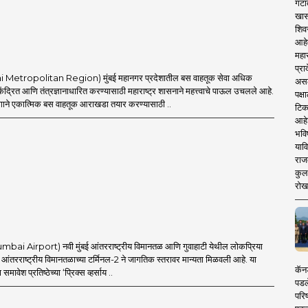
गटा
खास
शिव
आहे
महार
प्रा
i Metropolitan Region) मुंबई महानगर प्रदेशातील बस वाहतूक सेवा अधिक
असले
ेंद्रित आणि तंत्रज्ञानाधारित करण्यासाठी महाराष्ट्र शासनाने महत्त्वाचे पाऊल उचलले आहे.
पक्
ाने एकात्मिक बस वाहतूक आराखडा तयार करण्यासाठी ..
टिक
आहे
भवि
याव
राज
कुलक
रोख
umbai Airport) नवी मुंबई आंतरराष्ट्रीय विमानतळ आणि गुवाहाटी येथील लोकप्रिया
ई आंतरराष्ट्रीय विमानतळाच्या टर्मिनल-2 ने जागतिक स्तरावर मान्यता मिळवली आहे. या
कॅनड
समावेश प्रतिष्ठेच्या ‘प्रिक्स व्हर्साय ..
पडल
परिष