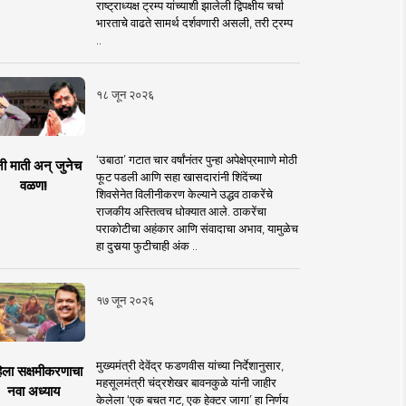
राष्ट्राध्यक्ष ट्रम्प यांच्याशी झालेली द्विपक्षीय चर्चा
भारताचे वाढते सामर्थ दर्शवणारी असली, तरी ट्रम्प
..
१८ जून २०२६
‘उबाठा’ गटात चार वर्षांनंतर पुन्हा अपेक्षेप्रमााणे मोठी
नी माती अन् जुनेच
फूट पडली आणि सहा खासदारांनी शिंदेंच्या
वळण!
शिवसेनेत विलीनीकरण केल्याने उद्धव ठाकरेंचे
राजकीय अस्तित्वच धोक्यात आले. ठाकरेंचा
पराकोटीचा अहंकार आणि संवादाचा अभाव, यामुळेच
हा दुसर्‍या फुटीचाही अंक ..
१७ जून २०२६
मुख्यमंत्री देवेंद्र फडणवीस यांच्या निर्देशानुसार,
िला सक्षमीकरणाचा
महसूलमंत्री चंद्रशेखर बावनकुळे यांनी जाहीर
नवा अध्याय
केलेला ‘एक बचत गट, एक हेक्टर जागा’ हा निर्णय