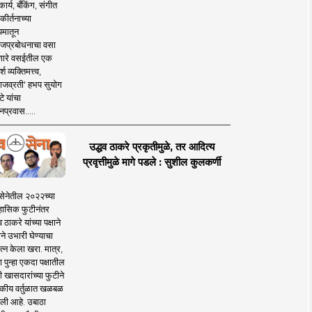
ार्य, बँकिंग, संगीत
कीर्तनाच्या
यमातून
जप्रबोधनाचा वसा
ारे वसईतील एक
श व्यक्तिमत्त्व,
ाजव्रती' हभप सुयोग
े यांचा
प्रवास.....
उद्धव ठाकरे प्रकृतीमुळे, तर आदित्य
प्रवृत्तीमुळे मागे पडले : सुशील कुलकर्णी
सेनेतील २०२२च्या
हासिक फुटीनंतर
व ठाकरे यांच्या पक्षाने
ाने उभारी घेण्याचा
त्न केला खरा. मात्र,
पुन्हा एकदा पक्षातील
 खासदारांच्या फुटीने
कीय वर्तुळात खळबळ
ली आहे. उबाठा