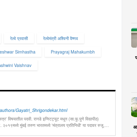
रेल्वे प्रवासी
रेल्वेमंत्री अश्विनी वैष्णव
keshwar Simhastha
Prayagraj Mahakumbh
प
Ashwini Vaishnav
uthors/Gayatri_Shrigondekar.html
त्र' विषयातील पदवी. रानडे इन्स्टिट्यूट मधून (सा.फु.पुणे विद्यापीठ)
ण. २०१९मध्ये मुंबई तरुण भारतमध्ये 'मंत्रालय प्रतिनिधी' या पदावर रुजू.
आर
ेव्हलपमेंट' विशेष प्रतिनिधी म्हणून कार्यरत. राज्यातील पायाभूत सुविधांविषयी