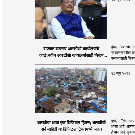
मुंबई : (Vehicl
राज्यात वाढणार आरटीओ कार्यालयांचे
प्रशासनावरील ताण
जाळे;नवीन आरटीओ कार्यालयांसाठी निकष
करण्यासाठी निकष 
निश्चित
१६ जून २०२६
मुंबई : (Dharav
धारावीचा आता एक डिजिटल ट्विन; धारावीची
आला आहे. अत्यंत 
सर्व माहिती या डिजिटल ट्विनमध्ये जतन
होणार आहे. पुनर्