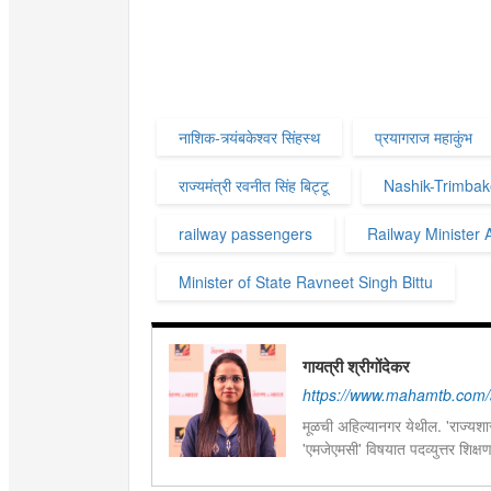
नाशिक-त्र्यंबकेश्वर सिंहस्थ
प्रयागराज महाकुंभ
राज्यमंत्री रवनीत सिंह बिट्टू
Nashik-Trimba
railway passengers
Railway Minister 
Minister of State Ravneet Singh Bittu
गायत्री श्रीगोंदेकर
https://www.mahamtb.com/a
मूळची अहिल्यानगर येथील. 'राज्यशास्
'एमजेएमसी' विषयात पदव्युत्तर शिक्ष
सद्यस्थितीत 'इन्फ्रास्ट्रक्चर आणि ड