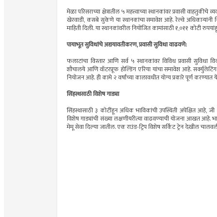
मेळा परिसराच्या क्षेत्रातील ५ महत्त्वाच्या स्थानकांवर प्रवासी वाहतुकी
खेरवाडी, कसबे सुकेणे या स्थानकांचा समावेश आहे. रेल्वे अधिकाऱ्यांनी 
माहिती दिली. या स्थानकांवरील नियोजित कामांसाठी १,०११ कोटी रुपयांह
पायाभूत सुविधांचे अद्ययावतीकरण, प्रवासी सुविधा वाढवणे:
फलाटांचा विस्तार आणि सर्व ५ स्थानकांवर विविध प्रवासी सुविधा वि
शौचालये आणि वॉटरप्रूफ होल्डिंग एरिया यांचा समावेश आहे. सर्क्युलेटिंग 
नियोजन आहे. ही कामे २ वर्षांच्या कालावधीत योग्य प्रकारे पूर्ण करण्यात
सिंहस्थसाठी विशेष गाड्या
सिंहस्थासाठी ३ कोटींहून अधिक भाविकांची उपस्थिती अपेक्षित आहे, जी 
विशेष गाड्यांची संख्या लक्षणीयरीत्या वाढवण्याची योजना आखत आहे. भार
मेमू सेवा दिल्या जातील. एक राउंड-ट्रिप विशेष सर्किट ट्रेन देखील चालवली जाण