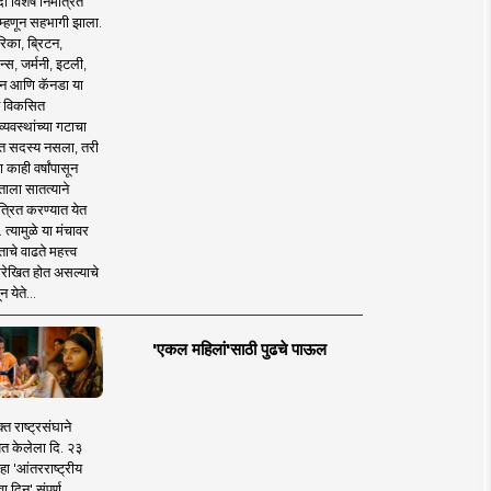
 विशेष निमंत्रित
 म्हणून सहभागी झाला.
िका, ब्रिटन,
न्स, जर्मनी, इटली,
न आणि कॅनडा या
 विकसित
व्यवस्थांच्या गटाचा
त सदस्य नसला, तरी
या काही वर्षांपासून
ताला सातत्याने
त्रित करण्यात येत
 त्यामुळे या मंचावर
ाचे वाढते महत्त्व
रेखित होत असल्याचे
न येते...
'एकल महिलां'साठी पुढचे पाऊल
क्त राष्ट्रसंघाने
ित केलेला दि. २३
हा 'आंतरराष्ट्रीय
ा दिन' संपूर्ण