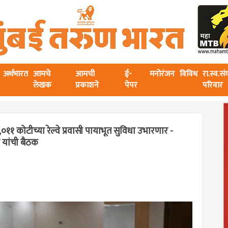
अर्थभारत
आमचे
आमची
ई-
मनोरंजन
विविध
रा.स्व.स
लेखक
प्रकाशने
पेपर
परिवार
,०११ कोटीच्या रेल्वे प्रवासी पायाभूत सुविधा उभारणार -
्टू यांची बैठक