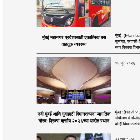
मुंबई : (Mumba
मुंबई महानगर प्रदेशासाठी एकात्मिक बस
सुसंगत, प्रवासी-क
वाहतूक व्यवस्था
नगर विकास विभाग
१६ जून २०२६
मुंबई : (Navi M
नवी मुंबई आणि गुवाहाटी विमानतळांना जागतिक
गोपीनाथ बोर्डोलो
गौरव; प्रिक्स व्हर्साय २०२६च्या यादीत स्थान
दोन्ही विमानतळांचा 
१६ जून २०२६