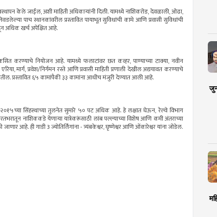
चे व्यवस्थापन केले जाईल, अशी माहिती अधिकाऱ्यांनी दिली. यामध्ये नाशिकरोड, देवळाली, ओढा,
निवडलेल्या पाच स्थानकांवरील प्रस्तावित पायाभूत सुविधांची कामे आणि प्रवासी सुविधांची
ून अधिक खर्च अपेक्षित आहे.
कसित करण्याचे नियोजन आहे. यामध्ये फलाटांवर छत कव्हर, पाण्याच्या टाक्या, नवीन
एरिया, मार्ग, प्रवेश/निर्गमन रस्ते आणि प्रवासी माहिती प्रणाली देखील अद्ययावत करण्याचे
 येतील. प्रस्तावित ६५ कामांपैकी ३३ कामांना आधीच मंजुरी देण्यात आली आहे.
जु
२०१५च्या सिंहस्थाच्या तुलनेत सुमारे ५० पट अधिक आहे. हे लक्षात घेऊन, रेल्वे विभाग
तभरातून नाशिककडे येणाऱ्या यात्रेकरूंसाठी लांब पल्ल्याच्या विशेष आणि कमी अंतराच्या
ार आहे. ही गाडी 3 ज्योतिर्लिंगांना - त्र्यंबकेश्वर, घृष्णेश्वर आणि ओंकारेश्वर यांना जोडेल.
मह