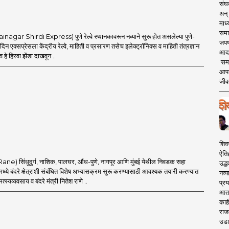
संघक
अन् 
माध्
समा
inagar Shirdi Express) पुणे रेल्वे स्थानकावरून नव्याने सुरू होत असलेल्या पुणे-
जपण
दिन एक्सप्रेसला केंद्रीय रेल्वे, माहिती व प्रसारण तसेच इलेक्ट्रॉनिक्स व माहिती तंत्रज्ञान
आदर्
णव हे हिरवा झेंडा दाखवून ..
'सम
आपट
जीवन
शिव
ऐति
Rane) सिंधुदुर्ग, नाशिक, पालघर, औंध-पुणे, नागपूर आणि मुंबई येथील निवडक सहा
उद्ध
्ये बंदरे क्षेत्राशी संबंधित विशेष अभ्यासक्रम सुरू करण्यासाठी आवश्यक तयारी करण्यात
नव्य
्स्यव्यवसाय व बंदरे मंत्री नितेश राणे ..
प्रय
आता 
काही
राज
उडा