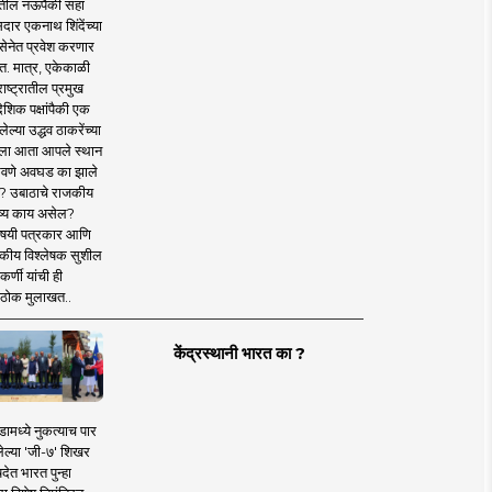
तील नऊपैकी सहा
दार एकनाथ शिंदेंच्या
सेनेत प्रवेश करणार
त. मात्र, एकेकाळी
ाष्ट्रातील प्रमुख
देशिक पक्षांपैकी एक
ल्या उद्धव ठाकरेंच्या
षाला आता आपले स्थान
वणे अवघड का झाले
? उबाठाचे राजकीय
ष्य काय असेल?
िषयी पत्रकार आणि
कीय विश्लेषक सुशील
र्णी यांची ही
ठोक मुलाखत..
केंद्रस्थानी भारत का ?
ामध्ये नुकत्याच पार
ेल्या 'जी-७' शिखर
देत भारत पुन्हा