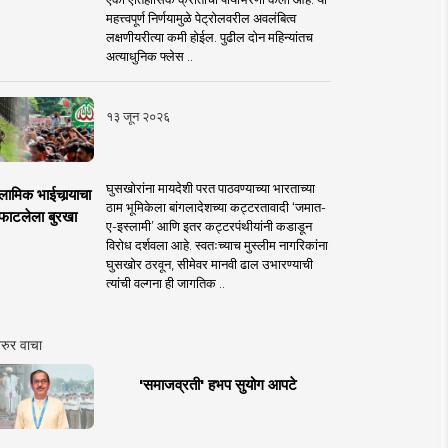
महत्त्वपूर्ण निर्णयामुळे पेट्रोलवरील अवलंबित्व
लक्षणीयरीत्या कमी होईल. पुढील दोन महिन्यांतच
अत्याधुनिक फ्लेस ..
१३ जून २०२६
घुसखोरांना मायदेशी परत पाठवण्याच्या भारताच्या
लामिक भाईचार्‍याचा
ठाम भूमिकेला बांगलादेशच्या कट्टरतावादी ‘जमात-
फाटलेला बुरखा
ए-इस्लामी’ आणि इतर कट्टरपंथीयांनी कडाडून
विरोध दर्शवला आहे. स्वतःच्याच मुस्लीम नागरिकांना
घुसखोर ठरवून, सीमेवर मानवी ढाल उभारण्याची
त्यांची वल्गना ही जागतिक ..
रुर वाचा
'समाजव्रती' हभप सुयोग आपटे