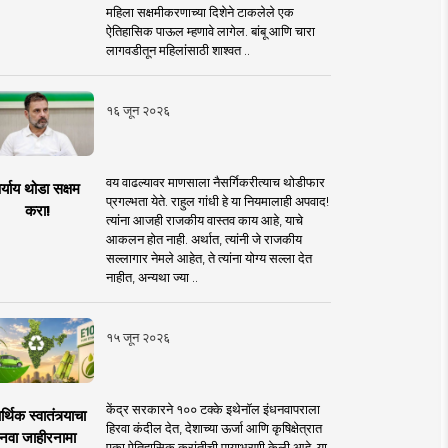
महिला सक्षमीकरणाच्या दिशेने टाकलेले एक
ऐतिहासिक पाऊल म्हणावे लागेल. बांबू आणि चारा
लागवडीतून महिलांसाठी शाश्वत ..
१६ जून २०२६
वय वाढल्यावर माणसाला नैसर्गिकरीत्याच थोडीफार
र्याय थोडा सक्षम
प्रगल्भता येते. राहुल गांधी हे या नियमालाही अपवाद!
करा!
त्यांना आजही राजकीय वास्तव काय आहे, याचे
आकलन होत नाही. अर्थात, त्यांनी जे राजकीय
सल्लागार नेमले आहेत, ते त्यांना योग्य सल्ला देत
नाहीत, अन्यथा ज्या ..
१५ जून २०२६
केंद्र सरकारने १०० टक्के इथेनॉल इंधनवापराला
्थिक स्वातंत्र्याचा
हिरवा कंदील देत, देशाच्या ऊर्जा आणि कृषिक्षेत्रात
नवा जाहीरनामा
एका ऐतिहासिक क्रांतीची पायाभरणी केली आहे. या