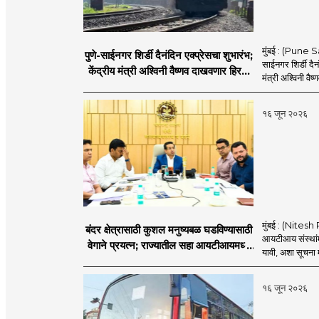
मुंबई : (Pune Sa
पुणे-साईनगर शिर्डी दैनंदिन एक्प्रेसचा शुभारंभ;
साईनगर शिर्डी दैनं
केंद्रीय मंत्री अश्विनी वैष्णव दाखवणार हिरवा
मंत्री अश्विनी वैष्
झेंडा
१६ जून २०२६
मुंबई : (Nitesh 
बंदर क्षेत्रासाठी कुशल मनुष्यबळ घडविण्यासाठी
आयटीआय संस्थांमध
वेगाने प्रयत्न; राज्यातील सहा आयटीआयमध्ये
यावी, अशा सूचना मत
विशेष अभ्यासक्रम - मंत्री नितेश राणे
१६ जून २०२६