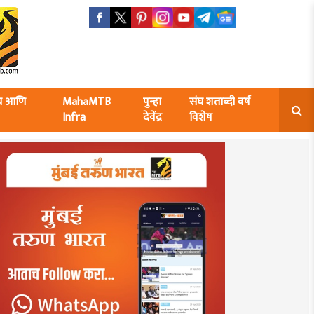
ंघ आणि
MahaMTB
पुन्हा
संघ शताब्दी वर्ष
Infra
देवेंद्र
विशेष